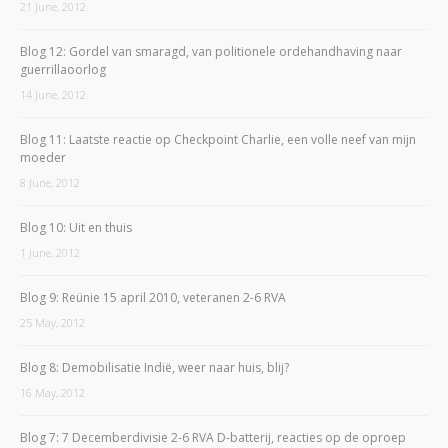
21 June, 2012
Blog 12: Gordel van smaragd, van politionele ordehandhaving naar
guerrillaoorlog
14 June, 2012
Blog 11: Laatste reactie op Checkpoint Charlie, een volle neef van mijn
moeder
8 June, 2012
Blog 10: Uit en thuis
1 June, 2012
Blog 9: Reünie 15 april 2010, veteranen 2-6 RVA
25 May, 2012
Blog 8: Demobilisatie Indië, weer naar huis, blij?
16 May, 2012
Blog 7: 7 Decemberdivisie 2-6 RVA D-batterij, reacties op de oproep