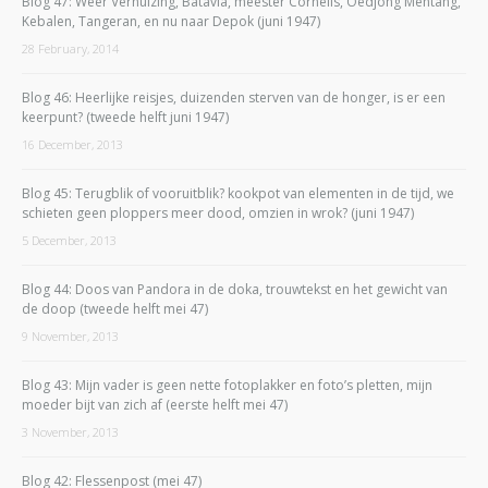
Blog 47: Weer Verhuizing, Batavia, meester Cornelis, Oedjong Mentang,
Kebalen, Tangeran, en nu naar Depok (juni 1947)
28 February, 2014
Blog 46: Heerlijke reisjes, duizenden sterven van de honger, is er een
keerpunt? (tweede helft juni 1947)
16 December, 2013
Blog 45: Terugblik of vooruitblik? kookpot van elementen in de tijd, we
schieten geen ploppers meer dood, omzien in wrok? (juni 1947)
5 December, 2013
Blog 44: Doos van Pandora in de doka, trouwtekst en het gewicht van
de doop (tweede helft mei 47)
9 November, 2013
Blog 43: Mijn vader is geen nette fotoplakker en foto’s pletten, mijn
moeder bijt van zich af (eerste helft mei 47)
3 November, 2013
Blog 42: Flessenpost (mei 47)