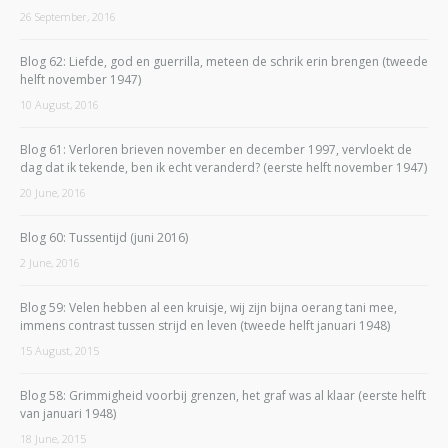
26 September, 2016
Blog 62: Liefde, god en guerrilla, meteen de schrik erin brengen (tweede
helft november 1947)
10 August, 2016
Blog 61: Verloren brieven november en december 1997, vervloekt de
dag dat ik tekende, ben ik echt veranderd? (eerste helft november 1947)
20 June, 2016
Blog 60: Tussentijd (juni 2016)
2 June, 2016
Blog 59: Velen hebben al een kruisje, wij zijn bijna oerang tani mee,
immens contrast tussen strijd en leven (tweede helft januari 1948)
15 August, 2015
Blog 58: Grimmigheid voorbij grenzen, het graf was al klaar (eerste helft
van januari 1948)
18 June, 2015