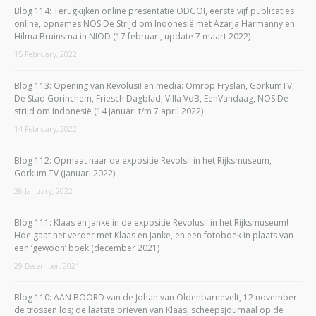
Blog 114: Terugkijken online presentatie ODGOI, eerste vijf publicaties
online, opnames NOS De Strijd om Indonesië met Azarja Harmanny en
Hilma Bruinsma in NIOD (17 februari, update 7 maart 2022)
15 February, 2022
Blog 113: Opening van Revolusi! en media: Omrop Fryslan, GorkumTV,
De Stad Gorinchem, Friesch Dagblad, Villa VdB, EenVandaag, NOS De
strijd om Indonesië (14 januari t/m 7 april 2022)
14 February, 2022
Blog 112: Opmaat naar de expositie Revolsi! in het Rijksmuseum,
Gorkum TV (januari 2022)
26 January, 2022
Blog 111: Klaas en Janke in de expositie Revolusi! in het Rijksmuseum!
Hoe gaat het verder met Klaas en Janke, en een fotoboek in plaats van
een ‘gewoon’ boek (december 2021)
29 December, 2021
Blog 110: AAN BOORD van de Johan van Oldenbarnevelt, 12 november
de trossen los; de laatste brieven van Klaas, scheepsjournaal op de