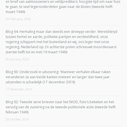
en brief van aalmoezeniers en veldpredikers: hoogste tijd om naar huis
te gaan, te veel legeronderdelen gaan naar de kloten (tweede helft
maart 1949)
29 February, 2020
Blog 94: Herhaling maar dan steeds een streepje verder. Wereldstrijd
tussen hemel en aarde, politieke partijen en verdeeldheid, onze
regering schippert met het buitenland en wij, ons leger met onze
regering. Nederland op z’n achterste poten schreeuwt moordenaars!
(eerste helft tot en met 19 maart 1949)
26 January, 2020
Blog 93: Onderzoek in uitvoering: ‘Wanneer verhalen elkaar raken
veranderen ze aan beide kanten meteen’ en langer dan twee jaar
uitzenden is schadelijk (17 december 2019)
17 December, 2019
Blog 92: Tweede serie brieven naar het NIOD, foto’s bekeken en het
vervolg van de zuivering na de tweede politionele actie (tweede helft
februari 1949)
29 October, 2019