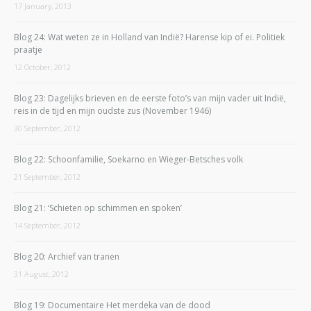
17 January, 2013
Blog 24: Wat weten ze in Holland van Indië? Harense kip of ei. Politiek
praatje
12 October, 2012
Blog 23: Dagelijks brieven en de eerste foto’s van mijn vader uit Indië,
reis in de tijd en mijn oudste zus (November 1946)
30 September, 2012
Blog 22: Schoonfamilie, Soekarno en Wieger-Betsches volk
21 September, 2012
Blog 21: ‘Schieten op schimmen en spoken’
14 September, 2012
Blog 20: Archief van tranen
31 August, 2012
Blog 19: Documentaire Het merdeka van de dood