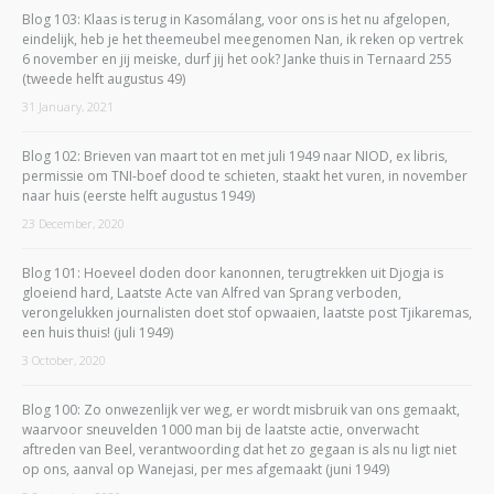
Blog 103: Klaas is terug in Kasomálang, voor ons is het nu afgelopen,
eindelijk, heb je het theemeubel meegenomen Nan, ik reken op vertrek
6 november en jij meiske, durf jij het ook? Janke thuis in Ternaard 255
(tweede helft augustus 49)
31 January, 2021
Blog 102: Brieven van maart tot en met juli 1949 naar NIOD, ex libris,
permissie om TNI-boef dood te schieten, staakt het vuren, in november
naar huis (eerste helft augustus 1949)
23 December, 2020
Blog 101: Hoeveel doden door kanonnen, terugtrekken uit Djogja is
gloeiend hard, Laatste Acte van Alfred van Sprang verboden,
verongelukken journalisten doet stof opwaaien, laatste post Tjikaremas,
een huis thuis! (juli 1949)
3 October, 2020
Blog 100: Zo onwezenlijk ver weg, er wordt misbruik van ons gemaakt,
waarvoor sneuvelden 1000 man bij de laatste actie, onverwacht
aftreden van Beel, verantwoording dat het zo gegaan is als nu ligt niet
op ons, aanval op Wanejasi, per mes afgemaakt (juni 1949)