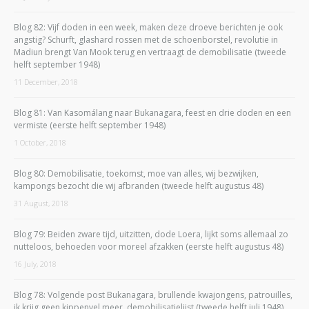
Blog 82: Vijf doden in een week, maken deze droeve berichten je ook
angstig? Schurft, glashard rossen met de schoenborstel, revolutie in
Madiun brengt Van Mook terug en vertraagt de demobilisatie (tweede
helft september 1948)
11 December, 2018
Blog 81: Van Kasomálang naar Bukanagara, feest en drie doden en een
vermiste (eerste helft september 1948)
1 October, 2018
Blog 80: Demobilisatie, toekomst, moe van alles, wij bezwijken,
kampongs bezocht die wij afbranden (tweede helft augustus 48)
31 August, 2018
Blog 79: Beiden zware tijd, uitzitten, dode Loera, lijkt soms allemaal zo
nutteloos, behoeden voor moreel afzakken (eerste helft augustus 48)
16 July, 2018
Blog 78: Volgende post Bukanagara, brullende kwajongens, patrouilles,
ik krijg geen kippenvel meer, demobilisatielijst (tweede helft juli 1948)