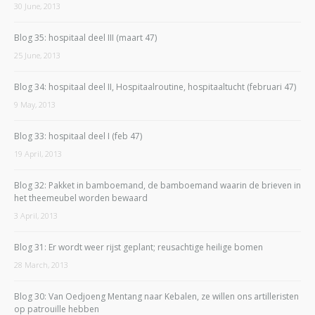
30 June, 2013
Blog 35: hospitaal deel III (maart 47)
25 June, 2013
Blog 34: hospitaal deel II, Hospitaalroutine, hospitaaltucht (februari 47)
9 May, 2013
Blog 33: hospitaal deel I (feb 47)
19 April, 2013
Blog 32: Pakket in bamboemand, de bamboemand waarin de brieven in
het theemeubel worden bewaard
3 April, 2013
Blog 31: Er wordt weer rijst geplant; reusachtige heilige bomen
28 March, 2013
Blog 30: Van Oedjoeng Mentang naar Kebalen, ze willen ons artilleristen
op patrouille hebben