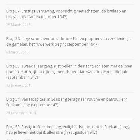
Blog 57: Ernstige verruwing, voorzichtig met schatten, de brulaap en
brieven als kranten (oktober 1947)
25 March, 2015
Blog 56: Lege schoenendoos, doodschieten ploppers en verzoening in
de gamelan, het ruwe werk begint (september 1947)
6 March, 2015
Blog 55: Tweede jaargang, rijst pellen in de nacht, schieten met de bren
onder de arm, tjoep tsjieng, meer bloed dan water in de mandiebak
(september 1947)
13 January, 2015
Blog 54: Van Hospitaal in Soebang terug naar routine en patrouille in
Soekamelang (september 47)
24 November, 2014
Blog 53: Rustig in Soekamelang, Vuiligheidsraad, mot in Soekamelang,
heb je liever niet dat ik alles schrijf? (augustus 1947)