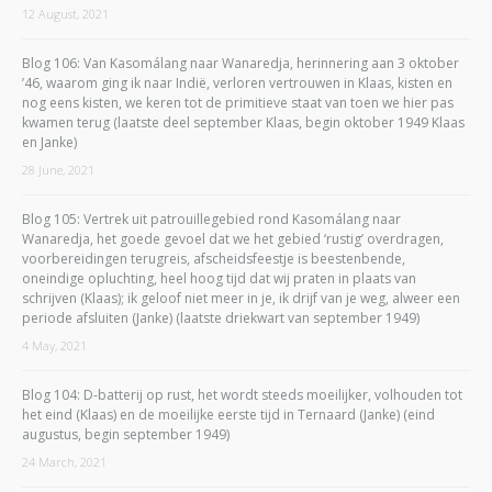
12 August, 2021
Blog 106: Van Kasomálang naar Wanaredja, herinnering aan 3 oktober
’46, waarom ging ik naar Indië, verloren vertrouwen in Klaas, kisten en
nog eens kisten, we keren tot de primitieve staat van toen we hier pas
kwamen terug (laatste deel september Klaas, begin oktober 1949 Klaas
en Janke)
28 June, 2021
Blog 105: Vertrek uit patrouillegebied rond Kasomálang naar
Wanaredja, het goede gevoel dat we het gebied ‘rustig’ overdragen,
voorbereidingen terugreis, afscheidsfeestje is beestenbende,
oneindige opluchting, heel hoog tijd dat wij praten in plaats van
schrijven (Klaas); ik geloof niet meer in je, ik drijf van je weg, alweer een
periode afsluiten (Janke) (laatste driekwart van september 1949)
4 May, 2021
Blog 104: D-batterij op rust, het wordt steeds moeilijker, volhouden tot
het eind (Klaas) en de moeilijke eerste tijd in Ternaard (Janke) (eind
augustus, begin september 1949)
24 March, 2021