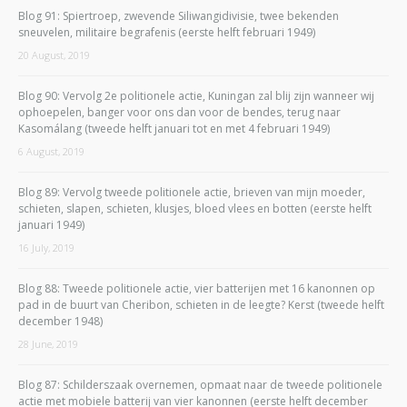
Blog 91: Spiertroep, zwevende Siliwangidivisie, twee bekenden
sneuvelen, militaire begrafenis (eerste helft februari 1949)
20 August, 2019
Blog 90: Vervolg 2e politionele actie, Kuningan zal blij zijn wanneer wij
ophoepelen, banger voor ons dan voor de bendes, terug naar
Kasomálang (tweede helft januari tot en met 4 februari 1949)
6 August, 2019
Blog 89: Vervolg tweede politionele actie, brieven van mijn moeder,
schieten, slapen, schieten, klusjes, bloed vlees en botten (eerste helft
januari 1949)
16 July, 2019
Blog 88: Tweede politionele actie, vier batterijen met 16 kanonnen op
pad in de buurt van Cheribon, schieten in de leegte? Kerst (tweede helft
december 1948)
28 June, 2019
Blog 87: Schilderszaak overnemen, opmaat naar de tweede politionele
actie met mobiele batterij van vier kanonnen (eerste helft december