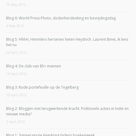
10 May, 2012
Blog 6: World Press Photo, dodenherdenking en bevrijdingsdag
4 May, 2012
Blog 5: HhhH, Himmlers hersenen heten Heydrich. Laurent Binet, ik lees
het nu
24 April, 2012
Blog 4: De club van 85+ mannen
14 April, 2012
Blog 3: Rode portefeuille op de Tegelberg
13 April, 2012
Blog 2: Bloggen met terugwerkende kracht. Politionele acties in Indië en
nieuwe media?
3 April, 2012
Blog 1: Signeersessie Keerkring tijdens boekenweek