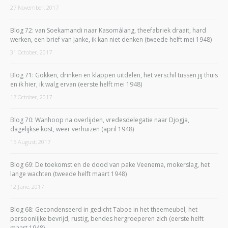
27 November, 2017
Blog 72: van Soekamandi naar Kasomálang, theefabriek draait, hard
werken, een brief van Janke, ik kan niet denken (tweede helft mei 1948)
31 October, 2017
Blog 71: Gokken, drinken en klappen uitdelen, het verschil tussen jij thuis
en ik hier, ik walg ervan (eerste helft mei 1948)
17 October, 2017
Blog 70: Wanhoop na overlijden, vredesdelegatie naar Djogja,
dagelijkse kost, weer verhuizen (april 1948)
15 August, 2017
Blog 69: De toekomst en de dood van pake Veenema, mokerslag, het
lange wachten (tweede helft maart 1948)
12 June, 2017
Blog 68: Gecondenseerd in gedicht Taboe in het theemeubel, het
persoonlijke bevrijd, rustig, bendes hergroeperen zich (eerste helft
maart 1948)