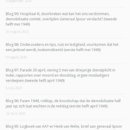
3 September, 2020
Blog 99: Hospitaal III, doorbreken wat kan het ons verdommen,
demobilisatie comité, overlijden Generaal Spoor verdacht? (tweede
helft mei 1949)
20 August, 2020
Blog 98: Onderzoekers en tips, rust en ledigheid, voorkomen dat het
een janboel wordt, toekomstbeeld (eerste helft mei 1949)
3 August, 2020
Blog 97: Parade 30 april, viering 2 mei van driejarige dienstplicht in
Indië, rapporten over moord en doodslag, ergste misdadigers
verdwijnen (tweede helft april 1949)
6 July, 2020
Blog 96: Pasen 1949, rotklap, de boodschap dat de demobilisatie half
jaar op zich laat wachten is de nekslag (eerste helft april 1949)
12 April, 2020
Blog 95: Logboek van AAT-er Henk van Welie, brief aan generaal Spoor