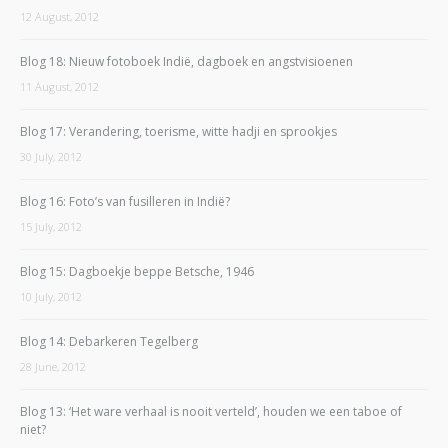
12 August, 2012
Blog 18: Nieuw fotoboek Indië, dagboek en angstvisioenen
11 August, 2012
Blog 17: Verandering, toerisme, witte hadji en sprookjes
30 July, 2012
Blog 16: Foto’s van fusilleren in Indië?
15 July, 2012
Blog 15: Dagboekje beppe Betsche, 1946
10 July, 2012
Blog 14: Debarkeren Tegelberg
28 June, 2012
Blog 13: ‘Het ware verhaal is nooit verteld’, houden we een taboe of
niet?