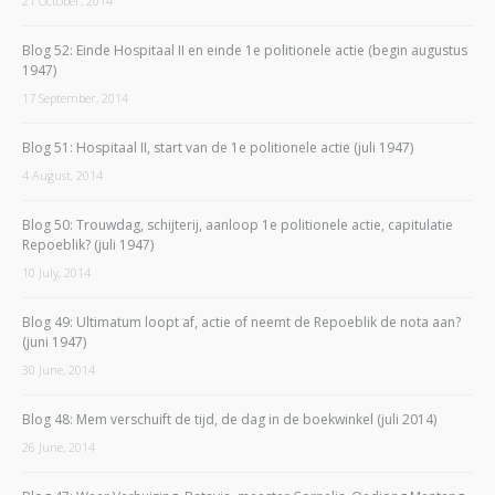
21 October, 2014
Blog 52: Einde Hospitaal II en einde 1e politionele actie (begin augustus
1947)
17 September, 2014
Blog 51: Hospitaal II, start van de 1e politionele actie (juli 1947)
4 August, 2014
Blog 50: Trouwdag, schijterij, aanloop 1e politionele actie, capitulatie
Repoeblik? (juli 1947)
10 July, 2014
Blog 49: Ultimatum loopt af, actie of neemt de Repoeblik de nota aan?
(juni 1947)
30 June, 2014
Blog 48: Mem verschuift de tijd, de dag in de boekwinkel (juli 2014)
26 June, 2014