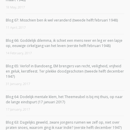
18 May, 2017
Blog 67: Misschien ben ik wel veranderd (tweede helft februari 1948)
11 April, 2017
Blog 66: Goddelijk dilemma, ik schiet een mens neer en leg er een lapje
op, eeuwige cirkelgang van het leven (eerste helft februari 1948)
14 February, 2017
Blog 65: Verlof in Bandoeng, EM brengers van recht, veiligheid, vrijheid
en geluk, kerstfeest. Ter plekke doodgeschoten (tweede helft december
1947)
31 January, 2017
Blog 64: Dodelijk mentale klem, het Theemeubel is bij mij thuis, op naar
de lange eindspurt (17 januari 2017)
17 January, 2017
Blog 63: Dagelijks geweld, zware jongens ruimen we zelf op, niet over
praten snoes, waarom ging ik naar Indië? (eerste helft december 1947)