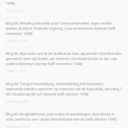
1948)
29 April, 2019
Blog 86: Nieuwe politionele actie? Deviezensmokkel, eigen rechter
spelen, doofpot, Federale regering, ruzie en wanhoop (tweede helft
november 1948)
31 March, 2019
Blog 85: Mijn vader wordt de strakharde man, wij worden bloedhonden
genoemd, weer vijf doden, we schamen ons Nederlander te zijn, mijn
ouders dilemma’s (eerste helft november 1948)
2 March, 2019
Blog 84: Terug in Kasomálang, schietoefening met kanonnen,
zwervende bendes opereren op instructie van de Repoeblik, aflossing 7
DD, houden wij dit vol? (tweede helft oktober 1948)
4 February, 2019
Blog 83: Bergbeklimmen, patrouilles of wandelingen, Spierdivisie in
actie, wanhoop over uitstel demobilisatie (eerste helft oktober 1948 )
15 January, 2019