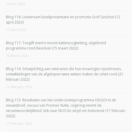
13 June, 2023
Blog 118: Livestream boekpresentatie en promotie Grof Geschut (12
april 2023)
11 April, 2023
Blog 117: Toegift mem’s mooie kattenoogketting, uitgebreid
programma rond Revolusi! (15 maart 2022)
16 March, 2022
Blog 116: Schatplichtig aan veteranen die hun ervaringen opschreven,
ontwikkelingen van de afgelopen twee weken maken de cirkel rond (21
februari 2022)
21 February, 2022
Blog 115: Resultaten van het onderzoeksprogramma ODGOI in de
nieuwsbrief, excuus van Premier Rutte, regering neemt de
verantwoordelijkheid, link naar NOS De strijd om Indonesië (17 februari
2022)
17 February, 2022