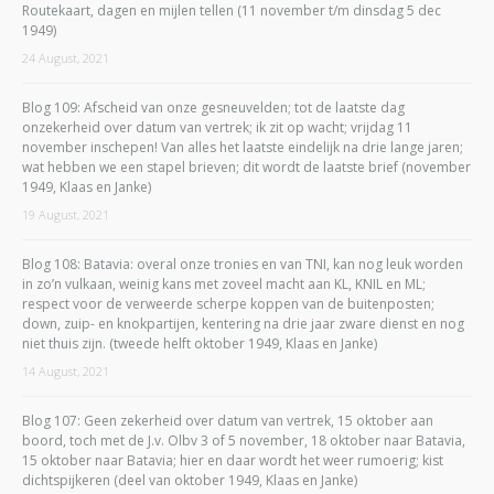
Routekaart, dagen en mijlen tellen (11 november t/m dinsdag 5 dec
1949)
24 August, 2021
Blog 109: Afscheid van onze gesneuvelden; tot de laatste dag
onzekerheid over datum van vertrek; ik zit op wacht; vrijdag 11
november inschepen! Van alles het laatste eindelijk na drie lange jaren;
wat hebben we een stapel brieven; dit wordt de laatste brief (november
1949, Klaas en Janke)
19 August, 2021
Blog 108: Batavia: overal onze tronies en van TNI, kan nog leuk worden
in zo’n vulkaan, weinig kans met zoveel macht aan KL, KNIL en ML;
respect voor de verweerde scherpe koppen van de buitenposten;
down, zuip- en knokpartijen, kentering na drie jaar zware dienst en nog
niet thuis zijn. (tweede helft oktober 1949, Klaas en Janke)
14 August, 2021
Blog 107: Geen zekerheid over datum van vertrek, 15 oktober aan
boord, toch met de J.v. Olbv 3 of 5 november, 18 oktober naar Batavia,
15 oktober naar Batavia; hier en daar wordt het weer rumoerig; kist
dichtspijkeren (deel van oktober 1949, Klaas en Janke)