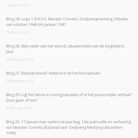
19 March, 2013
Blog 29: Logo 1-6 R.V.A. Meester Cornelis, Oedjoengmentang, Kebalen
van october 1946 t/m januari 1947
10 March, 2013
Blog 28: Mijn vader aan het woord, situatieschets van de begintijd in
Java
28 February, 2013
Blog 27: Bestaat toeval? Antwoord uit het hiernamaals
18 February, 2013
Blog 26: Ligt het taboe in oorlogssituaties of in het persoonlijke verhaal?
Doorgaan of niet?
4 February, 2013
Blog 25: 17 Januari mijn vaders verjaardag, 1ste patrouille en verhuizing
van Meester Cornelis (Batavia) naar Oedjoeng Mentang (december
1946)