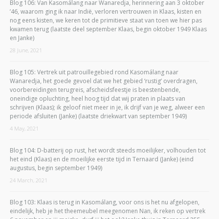
Blog 106: Van Kasomálang naar Wanaredja, herinnering aan 3 oktober
’46, waarom ging ik naar Indië, verloren vertrouwen in Klaas, kisten en
nog eens kisten, we keren tot de primitieve staat van toen we hier pas
kwamen terug (laatste deel september Klaas, begin oktober 1949 Klaas
en Janke)
28 June, 2021
Blog 105: Vertrek uit patrouillegebied rond Kasomálang naar
Wanaredja, het goede gevoel dat we het gebied ‘rustig’ overdragen,
voorbereidingen terugreis, afscheidsfeestje is beestenbende,
oneindige opluchting, heel hoog tijd dat wij praten in plaats van
schrijven (Klaas); ik geloof niet meer in je, ik drijf van je weg, alweer een
periode afsluiten (Janke) (laatste driekwart van september 1949)
4 May, 2021
Blog 104: D-batterij op rust, het wordt steeds moeilijker, volhouden tot
het eind (Klaas) en de moeilijke eerste tijd in Ternaard (Janke) (eind
augustus, begin september 1949)
24 March, 2021
Blog 103: Klaas is terug in Kasomálang, voor ons is het nu afgelopen,
eindelijk, heb je het theemeubel meegenomen Nan, ik reken op vertrek