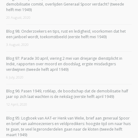
demobilisatie comité, overlijden Generaal Spoor verdacht? (tweede
helft mei 1949)
20 August, 2020
Blog 98: Onderzoekers en tips, rust en ledigheid, voorkomen dat het
een janboel wordt, toekomstbeeld (eerste helft mei 1949)
3 August, 2020
Blog 97: Parade 30 april, viering 2 mei van driejarige dienstplicht in
Indië, rapporten over moord en doodslag, ergste misdadigers
verdwijnen (tweede helft april 1949)
6 July, 2020
Blog 96: Pasen 1949, rotklap, de boodschap dat de demobilisatie half
jaar op zich laat wachten is de nekslag (eerste helft april 1949)
12 April, 2020
Blog 95: Logboek van AAT-er Henk van Welie, brief aan generaal Spoor
en brief van aalmoezeniers en veldpredikers: hoogste tijd om naar huis
te gaan, te veel legeronderdelen gaan naar de kloten (tweede helft
maart 1949)