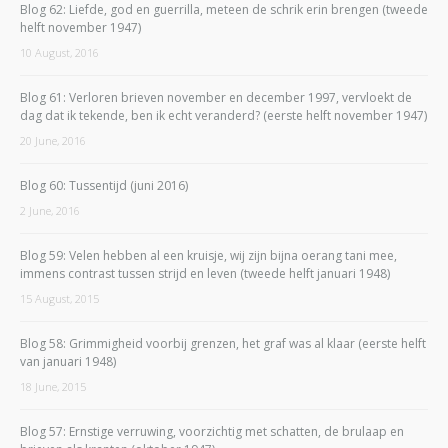
Blog 62: Liefde, god en guerrilla, meteen de schrik erin brengen (tweede
helft november 1947)
10 August, 2016
Blog 61: Verloren brieven november en december 1997, vervloekt de
dag dat ik tekende, ben ik echt veranderd? (eerste helft november 1947)
20 June, 2016
Blog 60: Tussentijd (juni 2016)
2 June, 2016
Blog 59: Velen hebben al een kruisje, wij zijn bijna oerang tani mee,
immens contrast tussen strijd en leven (tweede helft januari 1948)
15 August, 2015
Blog 58: Grimmigheid voorbij grenzen, het graf was al klaar (eerste helft
van januari 1948)
18 June, 2015
Blog 57: Ernstige verruwing, voorzichtig met schatten, de brulaap en