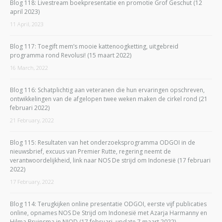
Blog 118: Livestream boekpresentatie en promotie Grof Geschut (12
april 2023)
11 April, 2023
Blog 117: Toegift mem’s mooie kattenoogketting, uitgebreid
programma rond Revolusi! (15 maart 2022)
16 March, 2022
Blog 116: Schatplichtig aan veteranen die hun ervaringen opschreven,
ontwikkelingen van de afgelopen twee weken maken de cirkel rond (21
februari 2022)
21 February, 2022
Blog 115: Resultaten van het onderzoeksprogramma ODGOI in de
nieuwsbrief, excuus van Premier Rutte, regering neemt de
verantwoordelijkheid, link naar NOS De strijd om Indonesië (17 februari
2022)
17 February, 2022
Blog 114: Terugkijken online presentatie ODGOI, eerste vijf publicaties
online, opnames NOS De Strijd om Indonesië met Azarja Harmanny en
Hilma Bruinsma in NIOD (17 februari, update 7 maart 2022)