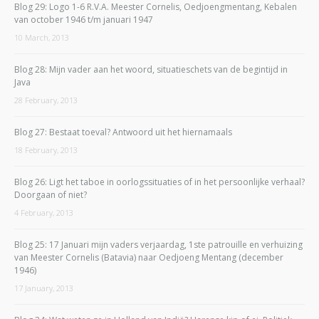
Blog 29: Logo 1-6 R.V.A. Meester Cornelis, Oedjoengmentang, Kebalen
van october 1946 t/m januari 1947
10 March, 2013
Blog 28: Mijn vader aan het woord, situatieschets van de begintijd in
Java
28 February, 2013
Blog 27: Bestaat toeval? Antwoord uit het hiernamaals
18 February, 2013
Blog 26: Ligt het taboe in oorlogssituaties of in het persoonlijke verhaal?
Doorgaan of niet?
4 February, 2013
Blog 25: 17 Januari mijn vaders verjaardag, 1ste patrouille en verhuizing
van Meester Cornelis (Batavia) naar Oedjoeng Mentang (december
1946)
17 January, 2013