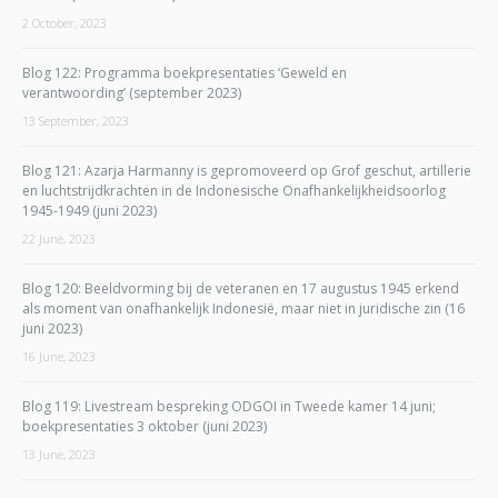
2 October, 2023
Blog 122: Programma boekpresentaties ‘Geweld en
verantwoording’ (september 2023)
13 September, 2023
Blog 121: Azarja Harmanny is gepromoveerd op Grof geschut, artillerie
en luchtstrijdkrachten in de Indonesische Onafhankelijkheidsoorlog
1945-1949 (juni 2023)
22 June, 2023
Blog 120: Beeldvorming bij de veteranen en 17 augustus 1945 erkend
als moment van onafhankelijk Indonesië, maar niet in juridische zin (16
juni 2023)
16 June, 2023
Blog 119: Livestream bespreking ODGOI in Tweede kamer 14 juni;
boekpresentaties 3 oktober (juni 2023)
13 June, 2023