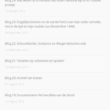
Blog 24: Wat weten ze in Holland van Indië? Harense kip of ei. Politiek
praatje
12 October, 2012
Blog 23: Dagelijks brieven en de eerste foto’s van mijn vader uit Indië,
reis in de tijd en mijn oudste zus (November 1946)
30 September, 2012
Blog 22: Schoonfamilie, Soekarno en Wieger-Betsches volk
21 September, 2012
Blog 21: ‘Schieten op schimmen en spoken’
14 September, 2012
Blog 20: Archief van tranen
31 August, 2012
Blog 19: Documentaire Het merdeka van de dood
12 August, 2012