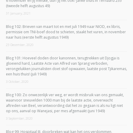
6 november en jij meiske, durf jij het ook? Janke thuis in Ternaard 255
(tweede helft augustus 49)
31 January, 2021
Blog 102: Brieven van maart tot en met juli 1949 naar NIOD, ex libris,
permissie om TNI-boef dood te schieten, staakt het vuren, in november
naar huis (eerste helft augustus 1949)
23 December, 2020
Blog 101: Hoeveel doden door kanonnen, terugtrekken uit Djogja is
gloeiend hard, Laatste Acte van Alfred van Sprang verboden,
verongelukken journalisten doet stof opwaaien, laatste post Tjikaremas,
een huis thuis! (juli 1949)
3 October, 2020
Blog 100: Zo onwezenlijk ver weg, er wordt misbruik van ons gemaakt,
waarvoor sneuvelden 1000 man bij de laatste actie, onverwacht
aftreden van Beel, verantwoording dat het zo gegaan is als nu ligt niet
op ons, aanval op Wanejasi, per mes afgemaakt (juni 1949)
3 September, 2020
Blog 99: Hospitaal III, doorbreken wat kan het ons verdommen,