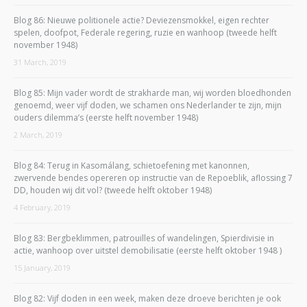
Blog 86: Nieuwe politionele actie? Deviezensmokkel, eigen rechter
spelen, doofpot, Federale regering, ruzie en wanhoop (tweede helft
november 1948)
31 March, 2019
Blog 85: Mijn vader wordt de strakharde man, wij worden bloedhonden
genoemd, weer vijf doden, we schamen ons Nederlander te zijn, mijn
ouders dilemma’s (eerste helft november 1948)
2 March, 2019
Blog 84: Terug in Kasomálang, schietoefening met kanonnen,
zwervende bendes opereren op instructie van de Repoeblik, aflossing 7
DD, houden wij dit vol? (tweede helft oktober 1948)
4 February, 2019
Blog 83: Bergbeklimmen, patrouilles of wandelingen, Spierdivisie in
actie, wanhoop over uitstel demobilisatie (eerste helft oktober 1948 )
15 January, 2019
Blog 82: Vijf doden in een week, maken deze droeve berichten je ook