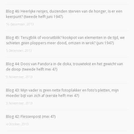
Blog 46: Heerlijke reisjes, duizenden sterven van de honger, is er een
keerpunt? (tweede helft juni 1947)
16 December, 2013
Blog 45: Terugblik of vooruitblik? kookpot van elementen in de tijd, we
schieten geen ploppers meer dood, omzien in wrok? (juni 1947)
5 December, 2013
Blog 44: Doos van Pandora in de doka, trouwtekst en het gewicht van
de doop (tweede helft mei 47)
9 November, 2013
Blog 43: Mijn vader is geen nette fotoplakker en foto’s pletten, mijn
moeder bijt van zich af (eerste helft mei 47)
3 November, 2013
Blog 42: Flessenpost (mei 47)
4 October, 2013