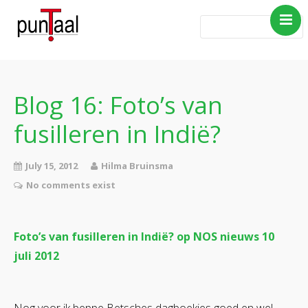
Home
Blog Taboe in het
theemeubel
Blog 16: Foto’s van
Boeken
fusilleren in Indië?
Verhalen
Gedichten
July 15, 2012
Hilma Bruinsma
No comments exist
Contact
Foto’s van fusilleren in Indië? op NOS nieuws 10
juli 2012