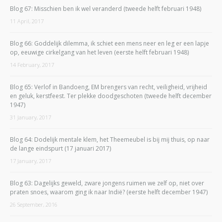
Blog 67: Misschien ben ik wel veranderd (tweede helft februari 1948)
11 April, 2017
Blog 66: Goddelijk dilemma, ik schiet een mens neer en leg er een lapje
op, eeuwige cirkelgang van het leven (eerste helft februari 1948)
14 February, 2017
Blog 65: Verlof in Bandoeng, EM brengers van recht, veiligheid, vrijheid
en geluk, kerstfeest. Ter plekke doodgeschoten (tweede helft december
1947)
31 January, 2017
Blog 64: Dodelijk mentale klem, het Theemeubel is bij mij thuis, op naar
de lange eindspurt (17 januari 2017)
17 January, 2017
Blog 63: Dagelijks geweld, zware jongens ruimen we zelf op, niet over
praten snoes, waarom ging ik naar Indië? (eerste helft december 1947)
26 September, 2016