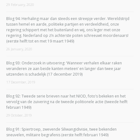
29 February, 2020
Blog 94: Herhaling maar dan steeds een streepje verder. Wereldstrijd
tussen hemel en aarde, politieke partijen en verdeeldheid, onze
regering schippert met het buitenland en wij, ons leger met onze
regering. Nederland op z’n achterste poten schreeuwt moordenaars!
(eerste helft tot en met 19 maart 1949)
26 January, 2020
Blog 93: Onderzoek in uitvoering: ‘Wanneer verhalen elkaar raken
veranderen ze aan beide kanten meteen’ en langer dan twee jaar
uitzenden is schadelijk (17 december 2019)
17 December, 2019
Blog 92: Tweede serie brieven naar het NIOD, foto’s bekeken en het
vervolg van de zuivering na de tweede politionele actie (tweede helft
februari 1949)
29 October, 2019
Blog 91: Spiertroep, zwevende Siliwangidivisie, twee bekenden
sneuvelen, militaire begrafenis (eerste helft februari 1949)