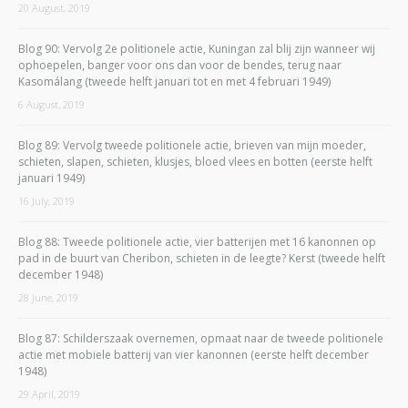
20 August, 2019
Blog 90: Vervolg 2e politionele actie, Kuningan zal blij zijn wanneer wij
ophoepelen, banger voor ons dan voor de bendes, terug naar
Kasomálang (tweede helft januari tot en met 4 februari 1949)
6 August, 2019
Blog 89: Vervolg tweede politionele actie, brieven van mijn moeder,
schieten, slapen, schieten, klusjes, bloed vlees en botten (eerste helft
januari 1949)
16 July, 2019
Blog 88: Tweede politionele actie, vier batterijen met 16 kanonnen op
pad in de buurt van Cheribon, schieten in de leegte? Kerst (tweede helft
december 1948)
28 June, 2019
Blog 87: Schilderszaak overnemen, opmaat naar de tweede politionele
actie met mobiele batterij van vier kanonnen (eerste helft december
1948)
29 April, 2019