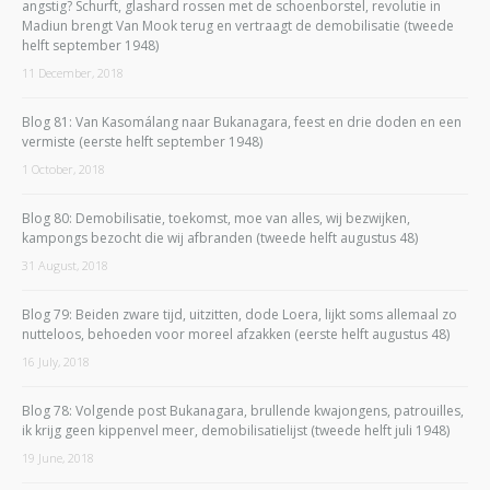
angstig? Schurft, glashard rossen met de schoenborstel, revolutie in
Madiun brengt Van Mook terug en vertraagt de demobilisatie (tweede
helft september 1948)
11 December, 2018
Blog 81: Van Kasomálang naar Bukanagara, feest en drie doden en een
vermiste (eerste helft september 1948)
1 October, 2018
Blog 80: Demobilisatie, toekomst, moe van alles, wij bezwijken,
kampongs bezocht die wij afbranden (tweede helft augustus 48)
31 August, 2018
Blog 79: Beiden zware tijd, uitzitten, dode Loera, lijkt soms allemaal zo
nutteloos, behoeden voor moreel afzakken (eerste helft augustus 48)
16 July, 2018
Blog 78: Volgende post Bukanagara, brullende kwajongens, patrouilles,
ik krijg geen kippenvel meer, demobilisatielijst (tweede helft juli 1948)
19 June, 2018