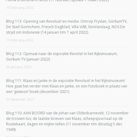
15 February, 2022
Blog 113: Opening van Revolusi! en media: Omrop Fryslan, GorkumTV,
De Stad Gorinchem, Friesch Dagblad, Villa VdB, EenVandaag, NOS De
strijd om Indonesië (14 januari t/m 7 april 2022)
14 February, 2022
Blog 112: Opmaat naar de expositie Revolsi! in het Rijksmuseum,
Gorkum TV (januari 2022)
26 January, 2022
Blog 111: Klaas en Janke in de expositie Revolusi! in het Rijksmuseum!
Hoe gaat het verder met Klaas en Janke, en een fotoboek in plaats van
een ‘gewoon’ boek (december 2021)
29 December, 2021
Blog 110: AAN BOORD van de Johan van Oldenbarnevelt, 12 november
de trossen los; de laatste brieven van Klaas, scheepsjournaal op de
Routekaart, dagen en mijlen tellen (11 november t/m dinsdag 5 dec
1949)