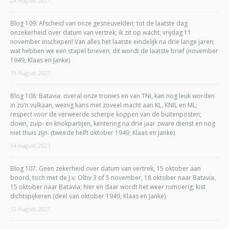
24 August, 2021
Blog 109: Afscheid van onze gesneuvelden; tot de laatste dag
onzekerheid over datum van vertrek; ik zit op wacht; vrijdag 11
november inschepen! Van alles het laatste eindelijk na drie lange jaren;
wat hebben we een stapel brieven; dit wordt de laatste brief (november
1949, Klaas en Janke)
19 August, 2021
Blog 108: Batavia: overal onze tronies en van TNI, kan nog leuk worden
in zo’n vulkaan, weinig kans met zoveel macht aan KL, KNIL en ML;
respect voor de verweerde scherpe koppen van de buitenposten;
down, zuip- en knokpartijen, kentering na drie jaar zware dienst en nog
niet thuis zijn. (tweede helft oktober 1949, Klaas en Janke)
14 August, 2021
Blog 107: Geen zekerheid over datum van vertrek, 15 oktober aan
boord, toch met de J.v. Olbv 3 of 5 november, 18 oktober naar Batavia,
15 oktober naar Batavia; hier en daar wordt het weer rumoerig; kist
dichtspijkeren (deel van oktober 1949, Klaas en Janke)
12 August, 2021