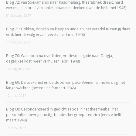
Blog 72: van Soekamandi naar Kasomálang, theefabriek draait, hard
werken, een brief van Janke, ik kan niet denken (tweede helft mei 1948)
31 October, 2017
Blog 71: Gokken, drinken en klappen uitdelen, het verschil tussen jij thuis
en ik hier, ik walg ervan (eerste helft mei 1948)
17 October, 2017
Blog 70: Wanhoop na overlijden, vredesdelegatie naar Djogja,
dagelijkse kost, weer verhuizen (april 1948)
15 August, 2017
Blog 69: De toekomst en de dood van pake Veenema, mokerslag, het
lange wachten (tweede helft maart 1948)
12 June, 2017
Blog 68: Gecondenseerd in gedicht Taboe in het theemeubel, het
persoonlijke bevrijd, rustig, bendes hergroeperen zich (eerste helft
maart 1948)
18 May, 2017