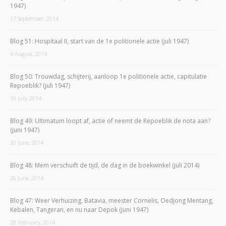
1947)
17 September, 2014
Blog 51: Hospitaal II, start van de 1e politionele actie (juli 1947)
4 August, 2014
Blog 50: Trouwdag, schijterij, aanloop 1e politionele actie, capitulatie
Repoeblik? (juli 1947)
10 July, 2014
Blog 49: Ultimatum loopt af, actie of neemt de Repoeblik de nota aan?
(juni 1947)
30 June, 2014
Blog 48: Mem verschuift de tijd, de dag in de boekwinkel (juli 2014)
26 June, 2014
Blog 47: Weer Verhuizing, Batavia, meester Cornelis, Oedjong Mentang,
Kebalen, Tangeran, en nu naar Depok (juni 1947)
28 February, 2014