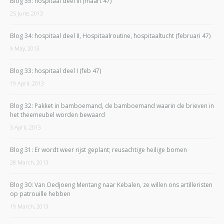
Blog 35: hospitaal deel III (maart 47)
25 June, 2013
Blog 34: hospitaal deel II, Hospitaalroutine, hospitaaltucht (februari 47)
9 May, 2013
Blog 33: hospitaal deel I (feb 47)
19 April, 2013
Blog 32: Pakket in bamboemand, de bamboemand waarin de brieven in
het theemeubel worden bewaard
3 April, 2013
Blog 31: Er wordt weer rijst geplant; reusachtige heilige bomen
28 March, 2013
Blog 30: Van Oedjoeng Mentang naar Kebalen, ze willen ons artilleristen
op patrouille hebben
19 March, 2013