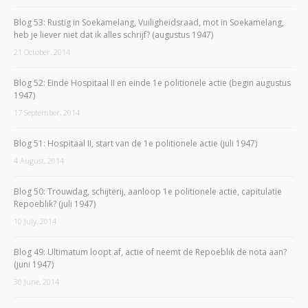
Blog 53: Rustig in Soekamelang, Vuiligheidsraad, mot in Soekamelang,
heb je liever niet dat ik alles schrijf? (augustus 1947)
21 October, 2014
Blog 52: Einde Hospitaal II en einde 1e politionele actie (begin augustus
1947)
17 September, 2014
Blog 51: Hospitaal II, start van de 1e politionele actie (juli 1947)
4 August, 2014
Blog 50: Trouwdag, schijterij, aanloop 1e politionele actie, capitulatie
Repoeblik? (juli 1947)
10 July, 2014
Blog 49: Ultimatum loopt af, actie of neemt de Repoeblik de nota aan?
(juni 1947)
30 June, 2014