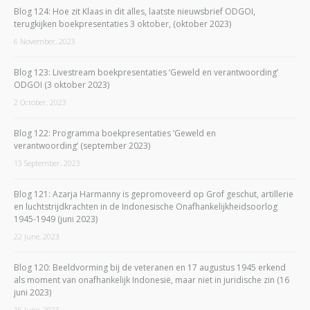
Blog 124: Hoe zit Klaas in dit alles, laatste nieuwsbrief ODGOI,
terugkijken boekpresentaties 3 oktober, (oktober 2023)
6 November, 2023
Blog 123: Livestream boekpresentaties ‘Geweld en verantwoording’
ODGOI (3 oktober 2023)
2 October, 2023
Blog 122: Programma boekpresentaties ‘Geweld en
verantwoording’ (september 2023)
13 September, 2023
Blog 121: Azarja Harmanny is gepromoveerd op Grof geschut, artillerie
en luchtstrijdkrachten in de Indonesische Onafhankelijkheidsoorlog
1945-1949 (juni 2023)
22 June, 2023
Blog 120: Beeldvorming bij de veteranen en 17 augustus 1945 erkend
als moment van onafhankelijk Indonesië, maar niet in juridische zin (16
juni 2023)
16 June, 2023