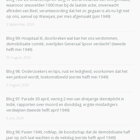
waarvoor sneuvelden 1000 man bij de laatste actie, onverwacht
aftreden van Beel, verantwoording dat het zo gegaan is als nu ligt niet
op ons, aanval op Wanejasi, per mes afgemaakt (juni 1949)
3 September, 2020
Blog 99: Hospitaal III, doorbreken wat kan het ons verdommen,
demobilisatie comité, overlijden Generaal Spoor verdacht? (tweede
helft mei 1949)
20 August, 2020
Blog 98: Onderzoekers en tips, rust en ledigheid, voorkomen dat het
een janboel wordt, toekomstbeeld (eerste helft mei 1949)
3 August, 2020
Blog 97: Parade 30 april, viering 2 mei van driejarige dienstplicht in
Indië, rapporten over moord en doodslag, ergste misdadigers
verdwijnen (tweede helft april 1949)
6 July, 2020
Blog 96: Pasen 1949, rotklap, de boodschap dat de demobilisatie half
jaar op zich laat wachten is de nekslag (eerste helft april 1949)