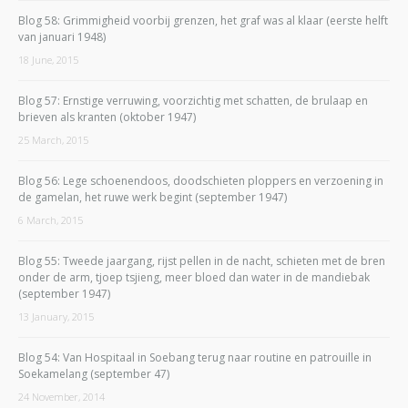
Blog 58: Grimmigheid voorbij grenzen, het graf was al klaar (eerste helft
van januari 1948)
18 June, 2015
Blog 57: Ernstige verruwing, voorzichtig met schatten, de brulaap en
brieven als kranten (oktober 1947)
25 March, 2015
Blog 56: Lege schoenendoos, doodschieten ploppers en verzoening in
de gamelan, het ruwe werk begint (september 1947)
6 March, 2015
Blog 55: Tweede jaargang, rijst pellen in de nacht, schieten met de bren
onder de arm, tjoep tsjieng, meer bloed dan water in de mandiebak
(september 1947)
13 January, 2015
Blog 54: Van Hospitaal in Soebang terug naar routine en patrouille in
Soekamelang (september 47)
24 November, 2014