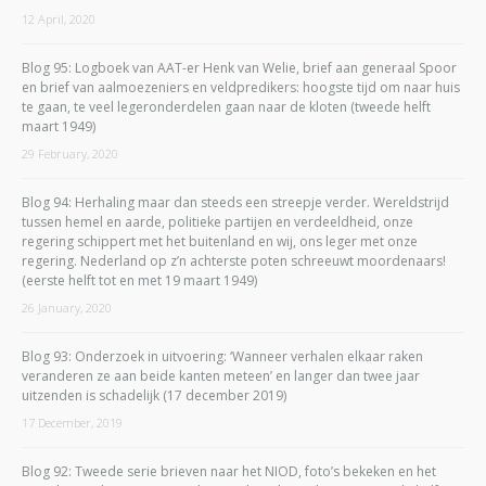
12 April, 2020
Blog 95: Logboek van AAT-er Henk van Welie, brief aan generaal Spoor
en brief van aalmoezeniers en veldpredikers: hoogste tijd om naar huis
te gaan, te veel legeronderdelen gaan naar de kloten (tweede helft
maart 1949)
29 February, 2020
Blog 94: Herhaling maar dan steeds een streepje verder. Wereldstrijd
tussen hemel en aarde, politieke partijen en verdeeldheid, onze
regering schippert met het buitenland en wij, ons leger met onze
regering. Nederland op z’n achterste poten schreeuwt moordenaars!
(eerste helft tot en met 19 maart 1949)
26 January, 2020
Blog 93: Onderzoek in uitvoering: ‘Wanneer verhalen elkaar raken
veranderen ze aan beide kanten meteen’ en langer dan twee jaar
uitzenden is schadelijk (17 december 2019)
17 December, 2019
Blog 92: Tweede serie brieven naar het NIOD, foto’s bekeken en het