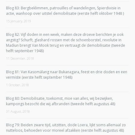
Blog 83: Bergbeklimmen, patrouilles of wandelingen, Spierdivisie in
actie, wanhoop over uitstel demobilisatie (eerste helft oktober 1948 )
15 January, 2019
Blog 82: Vijf doden in een week, maken deze droeve berichten je ook
angstig? Schurft, glashard rossen met de schoenborstel, revolutie in
Madiun brengt Van Mook terug en vertraagt de demobilisatie (tweede
helft september 1948)
11 December, 2018
Blog 81: Van Kasomálang naar Bukanagara, feest en drie doden en een
vermiste (eerste helft september 1948)
1 October, 2018
Blog 80: Demobilisatie, toekomst, moe van alles, wij bezwijken,
kampongs bezocht die wij afbranden (tweede helft augustus 48)
31 August, 2018
Blog 79: Beiden zware tijd, uitzitten, dode Loera, lijkt soms allemaal zo
nutteloos, behoeden voor moreel afzakken (eerste helft augustus 48)