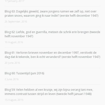
17 January, 2017
Blog 63: Dagelijks geweld, zware jongens ruimen we zelf op, niet over
praten snoes, waarom ging ik naar Indië? (eerste helft december 1947)
26 September, 2016
Blog 62: Liefde, god en guerrilla, meteen de schrik erin brengen (tweede
helft november 1947)
10 August, 2016
Blog 61: Verloren brieven november en december 1997, vervloekt de
dag dat ik tekende, ben ik echt veranderd? (eerste helft november 1947)
20 June, 2016
Blog 60: Tussentijd (juni 2016)
2 June, 2016
Blog 59: Velen hebben al een kruisje, wij zijn bijna oerang tani mee,
immens contrast tussen strijd en leven (tweede helft januari 1948)
15 August, 2015