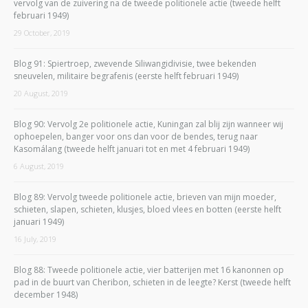
vervolg van de zuivering na de tweede politionele actie (tweede helft
februari 1949)
29 October, 2019
Blog 91: Spiertroep, zwevende Siliwangidivisie, twee bekenden
sneuvelen, militaire begrafenis (eerste helft februari 1949)
20 August, 2019
Blog 90: Vervolg 2e politionele actie, Kuningan zal blij zijn wanneer wij
ophoepelen, banger voor ons dan voor de bendes, terug naar
Kasomálang (tweede helft januari tot en met 4 februari 1949)
6 August, 2019
Blog 89: Vervolg tweede politionele actie, brieven van mijn moeder,
schieten, slapen, schieten, klusjes, bloed vlees en botten (eerste helft
januari 1949)
16 July, 2019
Blog 88: Tweede politionele actie, vier batterijen met 16 kanonnen op
pad in de buurt van Cheribon, schieten in de leegte? Kerst (tweede helft
december 1948)