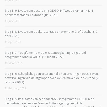
Blog 119: Livestream bespreking ODGOI in Tweede kamer 14 juni;
boekpresentaties 3 oktober (juni 2023)
13 June, 2023
Blog 118: Livestream boekpresentatie en promotie Grof Geschut (12
april 2023)
11 April, 2023
Blog 117: Toegift mem’s mooie kattenoogketting, uitgebreid
programma rond Revolusi! (15 maart 2022)
16 March, 2022
Blog 116: Schatplichtig aan veteranen die hun ervaringen opschreven,
ontwikkelingen van de afgelopen twee weken maken de cirkel rond (21
februari 2022)
21 February, 2022
Blog 115: Resultaten van het onderzoeksprogramma ODGOI in de
nieuwsbrief, excuus van Premier Rutte, regering neemt de