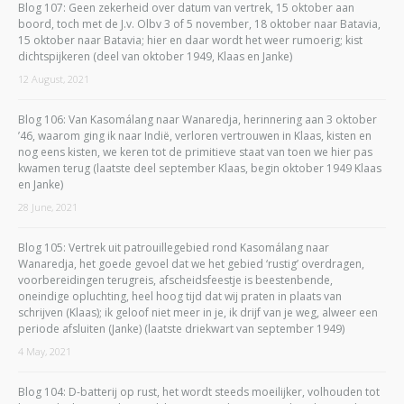
Blog 107: Geen zekerheid over datum van vertrek, 15 oktober aan
boord, toch met de J.v. Olbv 3 of 5 november, 18 oktober naar Batavia,
15 oktober naar Batavia; hier en daar wordt het weer rumoerig; kist
dichtspijkeren (deel van oktober 1949, Klaas en Janke)
12 August, 2021
Blog 106: Van Kasomálang naar Wanaredja, herinnering aan 3 oktober
’46, waarom ging ik naar Indië, verloren vertrouwen in Klaas, kisten en
nog eens kisten, we keren tot de primitieve staat van toen we hier pas
kwamen terug (laatste deel september Klaas, begin oktober 1949 Klaas
en Janke)
28 June, 2021
Blog 105: Vertrek uit patrouillegebied rond Kasomálang naar
Wanaredja, het goede gevoel dat we het gebied ‘rustig’ overdragen,
voorbereidingen terugreis, afscheidsfeestje is beestenbende,
oneindige opluchting, heel hoog tijd dat wij praten in plaats van
schrijven (Klaas); ik geloof niet meer in je, ik drijf van je weg, alweer een
periode afsluiten (Janke) (laatste driekwart van september 1949)
4 May, 2021
Blog 104: D-batterij op rust, het wordt steeds moeilijker, volhouden tot