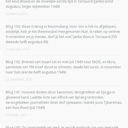
het eind (Klaas) en de moeilijke eerste tijd in Ternaard (Janke) (eind
augustus, begin september 1949)
24 March, 2021
Blog 103: Klaas is terug in Kasomálang, voor ons is het nu afgelopen,
eindelijk, heb je het theemeubel meegenomen Nan, ik reken op vertrek
6 november en jij meiske, durf jij het ook? Janke thuis in Ternaard 255
(tweede helft augustus 49)
31 January, 2021
Blog 102: Brieven van maart tot en met juli 1949 naar NIOD, ex libris,
permissie om TNI-boef dood te schieten, staakt het vuren, in november
naar huis (eerste helft augustus 1949)
23 December, 2020
Blog 101: Hoeveel doden door kanonnen, terugtrekken uit Djogja is
gloeiend hard, Laatste Acte van Alfred van Sprang verboden,
verongelukken journalisten doet stof opwaaien, laatste post Tjikaremas,
een huis thuis! (juli 1949)
3 October, 2020
Blog 100: Zo onwezenlijk ver weg, er wordt misbruik van ons gemaakt,