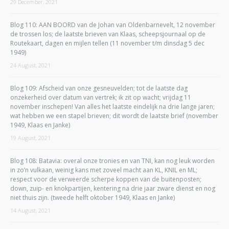
29 December, 2021
Blog 110: AAN BOORD van de Johan van Oldenbarnevelt, 12 november
de trossen los; de laatste brieven van Klaas, scheepsjournaal op de
Routekaart, dagen en mijlen tellen (11 november t/m dinsdag 5 dec
1949)
24 August, 2021
Blog 109: Afscheid van onze gesneuvelden; tot de laatste dag
onzekerheid over datum van vertrek; ik zit op wacht; vrijdag 11
november inschepen! Van alles het laatste eindelijk na drie lange jaren;
wat hebben we een stapel brieven; dit wordt de laatste brief (november
1949, Klaas en Janke)
19 August, 2021
Blog 108: Batavia: overal onze tronies en van TNI, kan nog leuk worden
in zo’n vulkaan, weinig kans met zoveel macht aan KL, KNIL en ML;
respect voor de verweerde scherpe koppen van de buitenposten;
down, zuip- en knokpartijen, kentering na drie jaar zware dienst en nog
niet thuis zijn. (tweede helft oktober 1949, Klaas en Janke)
14 August, 2021