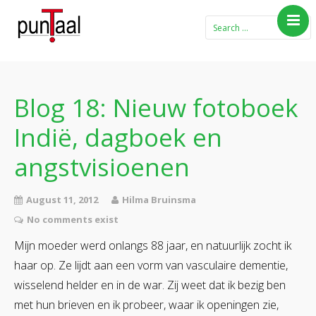
Home
Blog Taboe in het
theemeubel
Blog 18: Nieuw fotoboek
Boeken
Indië, dagboek en
Verhalen
angstvisioenen
Gedichten
Contact
August 11, 2012
Hilma Bruinsma
No comments exist
Mijn moeder werd onlangs 88 jaar, en natuurlijk zocht ik
haar op. Ze lijdt aan een vorm van vasculaire dementie,
wisselend helder en in de war. Zij weet dat ik bezig ben
met hun brieven en ik probeer, waar ik openingen zie,