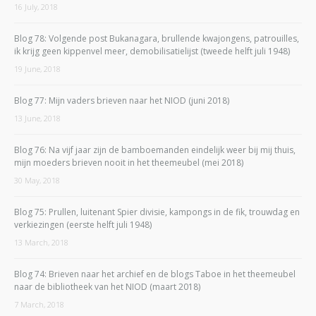
16 July, 2018
Blog 78: Volgende post Bukanagara, brullende kwajongens, patrouilles,
ik krijg geen kippenvel meer, demobilisatielijst (tweede helft juli 1948)
19 June, 2018
Blog 77: Mijn vaders brieven naar het NIOD (juni 2018)
13 June, 2018
Blog 76: Na vijf jaar zijn de bamboemanden eindelijk weer bij mij thuis,
mijn moeders brieven nooit in het theemeubel (mei 2018)
30 May, 2018
Blog 75: Prullen, luitenant Spier divisie, kampongs in de fik, trouwdag en
verkiezingen (eerste helft juli 1948)
13 March, 2018
Blog 74: Brieven naar het archief en de blogs Taboe in het theemeubel
naar de bibliotheek van het NIOD (maart 2018)
7 March, 2018