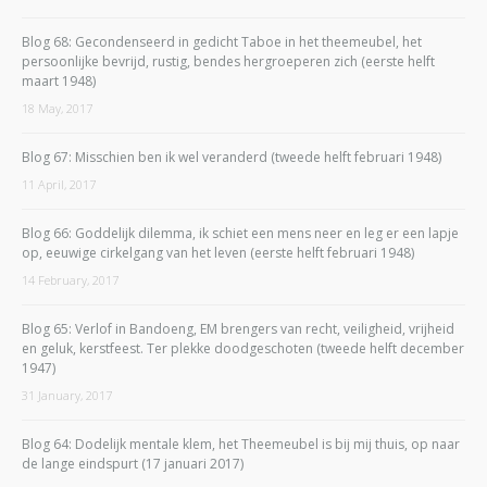
Blog 68: Gecondenseerd in gedicht Taboe in het theemeubel, het
persoonlijke bevrijd, rustig, bendes hergroeperen zich (eerste helft
maart 1948)
18 May, 2017
Blog 67: Misschien ben ik wel veranderd (tweede helft februari 1948)
11 April, 2017
Blog 66: Goddelijk dilemma, ik schiet een mens neer en leg er een lapje
op, eeuwige cirkelgang van het leven (eerste helft februari 1948)
14 February, 2017
Blog 65: Verlof in Bandoeng, EM brengers van recht, veiligheid, vrijheid
en geluk, kerstfeest. Ter plekke doodgeschoten (tweede helft december
1947)
31 January, 2017
Blog 64: Dodelijk mentale klem, het Theemeubel is bij mij thuis, op naar
de lange eindspurt (17 januari 2017)