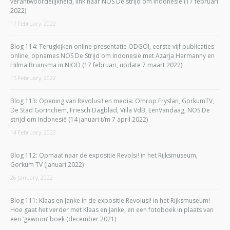
verantwoordelijkheid, link naar NOS De strijd om Indonesië (17 februari
2022)
17 February, 2022
Blog 114: Terugkijken online presentatie ODGOI, eerste vijf publicaties
online, opnames NOS De Strijd om Indonesië met Azarja Harmanny en
Hilma Bruinsma in NIOD (17 februari, update 7 maart 2022)
15 February, 2022
Blog 113: Opening van Revolusi! en media: Omrop Fryslan, GorkumTV,
De Stad Gorinchem, Friesch Dagblad, Villa VdB, EenVandaag, NOS De
strijd om Indonesië (14 januari t/m 7 april 2022)
14 February, 2022
Blog 112: Opmaat naar de expositie Revolsi! in het Rijksmuseum,
Gorkum TV (januari 2022)
26 January, 2022
Blog 111: Klaas en Janke in de expositie Revolusi! in het Rijksmuseum!
Hoe gaat het verder met Klaas en Janke, en een fotoboek in plaats van
een ‘gewoon’ boek (december 2021)