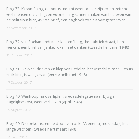
Blog 73: Kasomálang, de onrust neemt weer toe, er zijn zo ontzettend
veel mensen die zich geen voorstelling kunnen maken van het leven van
de militairen hier, 452ste brief, een dagboek zoals nooit geschreven
27 November, 2017
Blog 72: van Soekamandi naar Kasomálang, theefabriek draait, hard
werken, een brief van Janke, ik kan niet denken (tweede helft mei 1948)
31 October, 2017
Blog 71: Gokken, drinken en klappen uitdelen, het verschil tussen jij thuis
en ik hier, ik walg ervan (eerste helft mei 1948)
17 October, 2017
Blog 70: Wanhoop na overlijden, vredesdelegatie naar Djogja,
dagelijkse kost, weer verhuizen (april 1948)
15 August, 2017
Blog 69: De toekomst en de dood van pake Veenema, mokerslag, het
lange wachten (tweede helft maart 1948)
12 June, 2017