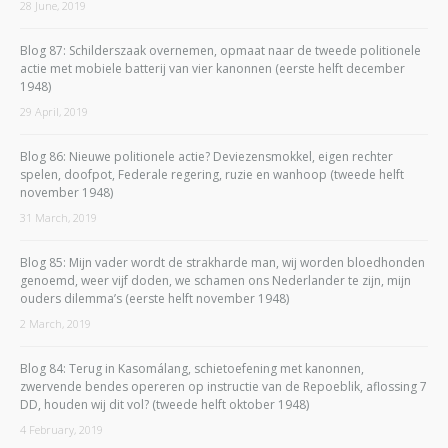
28 June, 2019
Blog 87: Schilderszaak overnemen, opmaat naar de tweede politionele
actie met mobiele batterij van vier kanonnen (eerste helft december
1948)
29 April, 2019
Blog 86: Nieuwe politionele actie? Deviezensmokkel, eigen rechter
spelen, doofpot, Federale regering, ruzie en wanhoop (tweede helft
november 1948)
31 March, 2019
Blog 85: Mijn vader wordt de strakharde man, wij worden bloedhonden
genoemd, weer vijf doden, we schamen ons Nederlander te zijn, mijn
ouders dilemma’s (eerste helft november 1948)
2 March, 2019
Blog 84: Terug in Kasomálang, schietoefening met kanonnen,
zwervende bendes opereren op instructie van de Repoeblik, aflossing 7
DD, houden wij dit vol? (tweede helft oktober 1948)
4 February, 2019