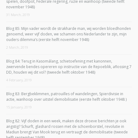
spelen, doofpot, Federale regering, ruzie en wanhoop (tweede helft
november 1948)
31 March, 2019
Blog 85: Mijn vader wordt de strakharde man, wij worden bloedhonden
genoemd, weer vijf doden, we schamen ons Nederlander te zijn, mijn
ouders dilemma’s (eerste helft november 1948)
2 March, 2019
Blog 84: Terug in Kasomálang, schietoefening met kanonnen,
zwervende bendes opereren op instructie van de Repoeblik, aflossing 7
DD, houden wij dit vol? (tweede helft oktober 1948)
4 February, 2019
Blog 83: Bergbeklimmen, patrouilles of wandelingen, Spierdivisie in
actie, wanhoop over uitstel demobilisatie (eerste helft oktober 1948 )
15 January, 2019
Blog 82: Vijf doden in een week, maken deze droeve berichten je ook
angstig? Schurft, glashard rossen met de schoenborstel, revolutie in
Madiun brengt Van Mook terug en vertraagt de demobilisatie (tweede
helft september 1948)