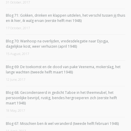
31 October, 2017
Blog 71: Gokken, drinken en klappen uitdelen, het verschil tussen jij thuis
en ik hier, ik walg ervan (eerste helft mei 1948)
17 October, 2017
Blog 70: Wanhoop na overlijden, vredesdelegatie naar Djogja,
dagelijkse kost, weer verhuizen (april 1948)
15 August, 2017
Blog 69: De toekomst en de dood van pake Veenema, mokerslag, het
lange wachten (tweede helft maart 1948)
12 June, 2017
Blog 68: Gecondenseerd in gedicht Taboe in het theemeubel, het
persoonlijke bevrijd, rustig, bendes hergroeperen zich (eerste helft
maart 1948)
18 May, 2017
Blog 67: Misschien ben ik wel veranderd (tweede helft februari 1948)
11 April, 2017