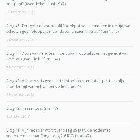
keerpunt? (tweede helft juni 1947)
16 December, 2013
Blog 45: Terugblik of vooruitblik? kookpot van elementen in de tijd, we
schieten geen ploppers meer dood, omzien in wrok? (juni 1947)
5 December, 2013
Blog 44: Doos van Pandora in de doka, trouwtekst en het gewicht van
de doop (tweede helft mei 47)
9 November, 2013
Blog 43: Mijn vader is geen nette fotoplakker en foto’s pletten, mijn
moeder bijt van zich af (eerste helft mei 47)
3 November, 2013
Blog 42: Flessenpost (mei 47)
4 October, 2013
Blog 41: Mijn moeder wordt vandaag 89 jaar, kleinode met
veldbloemen, naar Tangerang 2-6 RVA (april 47)