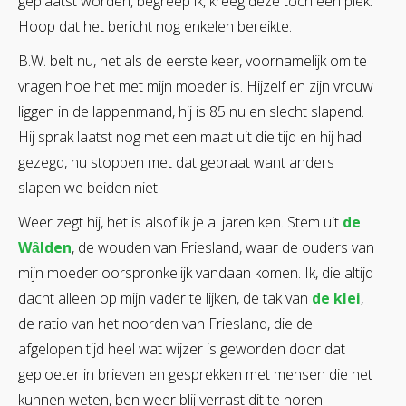
geplaatst worden, begreep ik, kreeg deze toch een plek.
Hoop dat het bericht nog enkelen bereikte.
B.W. belt nu, net als de eerste keer, voornamelijk om te
vragen hoe het met mijn moeder is. Hijzelf en zijn vrouw
liggen in de lappenmand, hij is 85 nu en slecht slapend.
Hij sprak laatst nog met een maat uit die tijd en hij had
gezegd, nu stoppen met dat gepraat want anders
slapen we beiden niet.
Weer zegt hij, het is alsof ik je al jaren ken. Stem uit
de
Wȃlden
, de wouden van Friesland, waar de ouders van
mijn moeder oorspronkelijk vandaan komen. Ik, die altijd
dacht alleen op mijn vader te lijken, de tak van
de klei
,
de ratio van het noorden van Friesland, die de
afgelopen tijd heel wat wijzer is geworden door dat
geploeter in brieven en gesprekken met mensen die het
kunnen weten, ben weer blij verrast dit te horen.