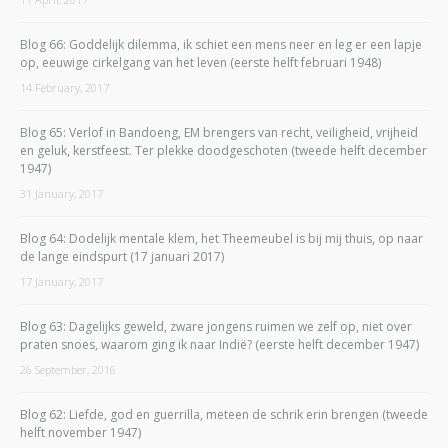
Blog 66: Goddelijk dilemma, ik schiet een mens neer en leg er een lapje
op, eeuwige cirkelgang van het leven (eerste helft februari 1948)
14 February, 2017
Blog 65: Verlof in Bandoeng, EM brengers van recht, veiligheid, vrijheid
en geluk, kerstfeest. Ter plekke doodgeschoten (tweede helft december
1947)
31 January, 2017
Blog 64: Dodelijk mentale klem, het Theemeubel is bij mij thuis, op naar
de lange eindspurt (17 januari 2017)
17 January, 2017
Blog 63: Dagelijks geweld, zware jongens ruimen we zelf op, niet over
praten snoes, waarom ging ik naar Indië? (eerste helft december 1947)
26 September, 2016
Blog 62: Liefde, god en guerrilla, meteen de schrik erin brengen (tweede
helft november 1947)