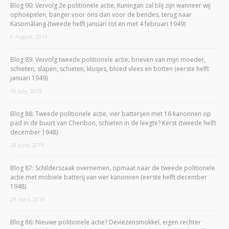
Blog 90: Vervolg 2e politionele actie, Kuningan zal blij zijn wanneer wij
ophoepelen, banger voor ons dan voor de bendes, terug naar
Kasomálang (tweede helft januari tot en met 4 februari 1949)
6 August, 2019
Blog 89: Vervolg tweede politionele actie, brieven van mijn moeder,
schieten, slapen, schieten, klusjes, bloed vlees en botten (eerste helft
januari 1949)
16 July, 2019
Blog 88: Tweede politionele actie, vier batterijen met 16 kanonnen op
pad in de buurt van Cheribon, schieten in de leegte? Kerst (tweede helft
december 1948)
28 June, 2019
Blog 87: Schilderszaak overnemen, opmaat naar de tweede politionele
actie met mobiele batterij van vier kanonnen (eerste helft december
1948)
29 April, 2019
Blog 86: Nieuwe politionele actie? Deviezensmokkel, eigen rechter