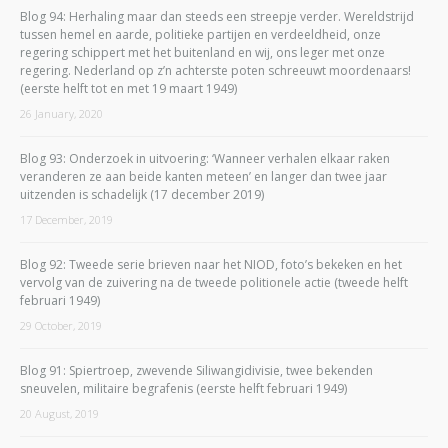
Blog 94: Herhaling maar dan steeds een streepje verder. Wereldstrijd
tussen hemel en aarde, politieke partijen en verdeeldheid, onze
regering schippert met het buitenland en wij, ons leger met onze
regering. Nederland op z’n achterste poten schreeuwt moordenaars!
(eerste helft tot en met 19 maart 1949)
26 January, 2020
Blog 93: Onderzoek in uitvoering: ‘Wanneer verhalen elkaar raken
veranderen ze aan beide kanten meteen’ en langer dan twee jaar
uitzenden is schadelijk (17 december 2019)
17 December, 2019
Blog 92: Tweede serie brieven naar het NIOD, foto’s bekeken en het
vervolg van de zuivering na de tweede politionele actie (tweede helft
februari 1949)
29 October, 2019
Blog 91: Spiertroep, zwevende Siliwangidivisie, twee bekenden
sneuvelen, militaire begrafenis (eerste helft februari 1949)
20 August, 2019