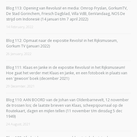
Blog 113: Opening van Revolusi! en media: Omrop Fryslan, GorkumTV,
De Stad Gorinchem, Friesch Dagblad, Villa VdB, EenVandaag, NOS De
strijd om Indonesië (14 januari t/m 7 april 2022)
14 February, 2022
Blog 112: Opmaat naar de expositie Revolsi! in het Rijksmuseum,
Gorkum TV (januari 2022)
26 January, 2022
Blog 111: Klaas en Janke in de expositie Revolusi! in het Rijksmuseum!
Hoe gaat het verder met Klaas en Janke, en een fotoboek in plaats van
een ‘gewoon’ boek (december 2021)
29 December, 2021
Blog 110: AAN BOORD van de Johan van Oldenbarnevelt, 12 november
de trossen los; de laatste brieven van Klaas, scheepsjournaal op de
Routekaart, dagen en mijlen tellen (11 november t/m dinsdag 5 dec
1949)
24 August, 2021