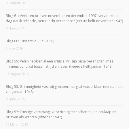
10 August, 2016
Blog 61: Verloren brieven november en december 1997, vervloekt de
dag dat ik tekende, ben ik echt veranderd? (eerste helft november 1947)
20 June, 2016
Blog 60: Tussentijd (juni 2016)
2 June, 2016
Blog 59: Velen hebben al een kruisje, wij zijn bijna oerang tani mee,
immens contrast tussen strijd en leven (tweede helft januari 1948)
15 August, 2015
Blog 58: Grimmigheid voorbij grenzen, het graf was al klaar (eerste helft
van januari 1948)
18 June, 2015
Blog 57: Ernstige verruwing, voorzichtig met schatten, de brulaap en
brieven als kranten (oktober 1947)
25 March, 2015