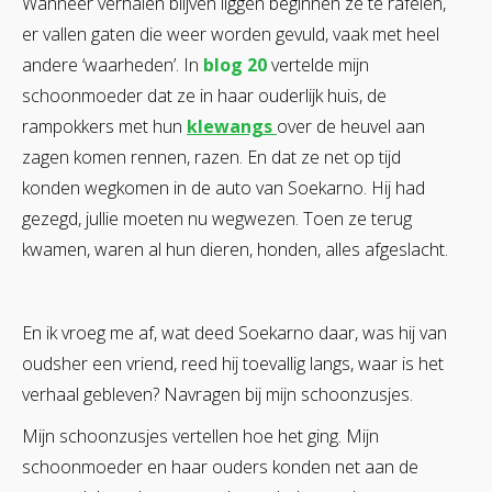
Wanneer verhalen blijven liggen beginnen ze te rafelen,
er vallen gaten die weer worden gevuld, vaak met heel
andere ‘waarheden’. In
blog 20
vertelde mijn
schoonmoeder dat ze in haar ouderlijk huis, de
rampokkers met hun
klewangs
over de heuvel aan
zagen komen rennen, razen. En dat ze net op tijd
konden wegkomen in de auto van Soekarno. Hij had
gezegd, jullie moeten nu wegwezen. Toen ze terug
kwamen, waren al hun dieren, honden, alles afgeslacht.
En ik vroeg me af, wat deed Soekarno daar, was hij van
oudsher een vriend, reed hij toevallig langs, waar is het
verhaal gebleven? Navragen bij mijn schoonzusjes.
Mijn schoonzusjes vertellen hoe het ging. Mijn
schoonmoeder en haar ouders konden net aan de