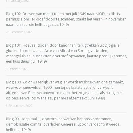
31 January, 2021
Blog 102: Brieven van maart tot en met juli 1949 naar NIOD, ex libris,
permissie om TNI-boef dood te schieten, staakt het vuren, in november
naar huis (eerste helft augustus 1949)
23 December, 2020
Blog 101: Hoeveel doden door kanonnen, terugtrekken uit Djogja is
gloeiend hard, Laatste Acte van Alfred van Sprang verboden,
verongelukken journalisten doet stof opwaaien, laatste post Tjikaremas,
een huis thuis! (juli 1949)
3 October, 2020
Blog 100: Zo onwezenlijk ver weg, er wordt misbruik van ons gemaakt,
waarvoor sneuvelden 1000 man bij de laatste actie, onverwacht
aftreden van Beel, verantwoording dat het zo gegaan is als nu ligt niet
op ons, aanval op Wanejasi, per mes afgemaakt (juni 1949)
3 September, 2020
Blog 99: Hospitaal III, doorbreken wat kan het ons verdommen,
demobilisatie comité, overlijden Generaal Spoor verdacht? (tweede
helft mei 1949)