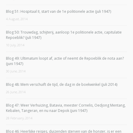
Blog 51: Hospitaal II, start van de 1e politionele actie (juli 1947)
4 August, 2014
Blog 50: Trouwdag, schijterij, aanloop 1e politionele actie, capitulatie
Repoeblik? (juli 1947)
10 July, 2014
Blog 49: Ultimatum loopt af, actie of neemt de Repoeblik de nota aan?
(juni 1947)
30 June, 2014
Blog 48: Mem verschuift de tijd, de dag in de boekwinkel (juli 2014)
26 June, 2014
Blog 47: Weer Verhuizing, Batavia, meester Cornelis, Oedjong Mentang,
Kebalen, Tangeran, en nu naar Depok (juni 1947)
28 February, 2014
Blog 46: Heerlijke reisjes, duizenden sterven van de honger, is er een