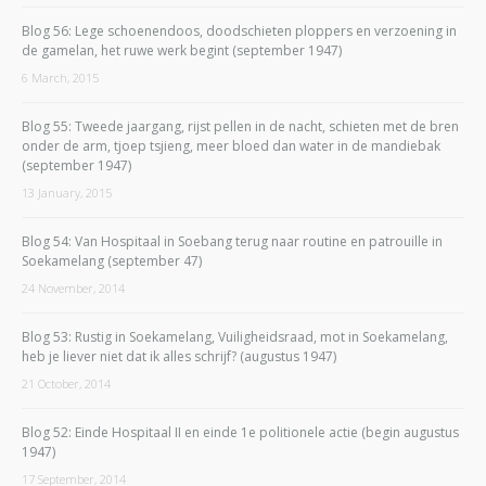
Blog 56: Lege schoenendoos, doodschieten ploppers en verzoening in
de gamelan, het ruwe werk begint (september 1947)
6 March, 2015
Blog 55: Tweede jaargang, rijst pellen in de nacht, schieten met de bren
onder de arm, tjoep tsjieng, meer bloed dan water in de mandiebak
(september 1947)
13 January, 2015
Blog 54: Van Hospitaal in Soebang terug naar routine en patrouille in
Soekamelang (september 47)
24 November, 2014
Blog 53: Rustig in Soekamelang, Vuiligheidsraad, mot in Soekamelang,
heb je liever niet dat ik alles schrijf? (augustus 1947)
21 October, 2014
Blog 52: Einde Hospitaal II en einde 1e politionele actie (begin augustus
1947)
17 September, 2014