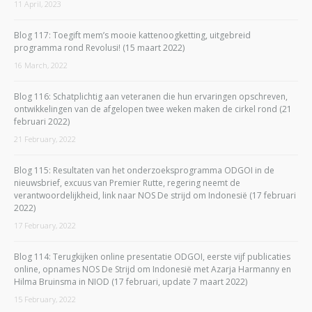
11 April, 2023
Blog 117: Toegift mem’s mooie kattenoogketting, uitgebreid
programma rond Revolusi! (15 maart 2022)
16 March, 2022
Blog 116: Schatplichtig aan veteranen die hun ervaringen opschreven,
ontwikkelingen van de afgelopen twee weken maken de cirkel rond (21
februari 2022)
21 February, 2022
Blog 115: Resultaten van het onderzoeksprogramma ODGOI in de
nieuwsbrief, excuus van Premier Rutte, regering neemt de
verantwoordelijkheid, link naar NOS De strijd om Indonesië (17 februari
2022)
17 February, 2022
Blog 114: Terugkijken online presentatie ODGOI, eerste vijf publicaties
online, opnames NOS De Strijd om Indonesië met Azarja Harmanny en
Hilma Bruinsma in NIOD (17 februari, update 7 maart 2022)
15 February, 2022