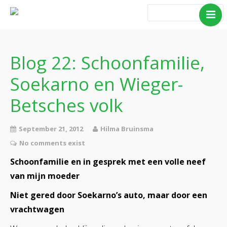
Home
Blog Taboe in het
theemeubel
Blog 22: Schoonfamilie,
Boeken
Soekarno en Wieger-
Verhalen
Betsches volk
Gedichten
Contact
September 21, 2012
Hilma Bruinsma
No comments exist
Schoonfamilie en in gesprek met een volle neef
van mijn moeder
Niet gered door Soekarno’s auto, maar door een
vrachtwagen