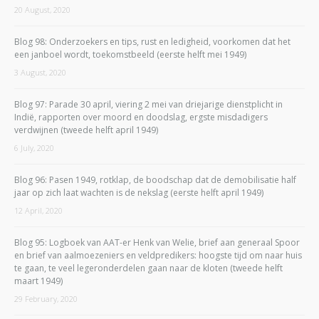
20 August, 2020
Blog 98: Onderzoekers en tips, rust en ledigheid, voorkomen dat het
een janboel wordt, toekomstbeeld (eerste helft mei 1949)
3 August, 2020
Blog 97: Parade 30 april, viering 2 mei van driejarige dienstplicht in
Indië, rapporten over moord en doodslag, ergste misdadigers
verdwijnen (tweede helft april 1949)
6 July, 2020
Blog 96: Pasen 1949, rotklap, de boodschap dat de demobilisatie half
jaar op zich laat wachten is de nekslag (eerste helft april 1949)
12 April, 2020
Blog 95: Logboek van AAT-er Henk van Welie, brief aan generaal Spoor
en brief van aalmoezeniers en veldpredikers: hoogste tijd om naar huis
te gaan, te veel legeronderdelen gaan naar de kloten (tweede helft
maart 1949)
29 February, 2020