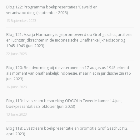
Blog 122: Programma boekpresentaties ‘Geweld en
verantwoording’ (september 2023)
13 September, 2023
Blog 121: Azarja Harmanny is gepromoveerd op Grof geschut, artillerie
en luchtstrijdkrachten in de Indonesische Onafhankelijkheidsoorlog
1945-1949 (juni 2023)
22 June, 2023
Blog 120: Beeldvorming bij de veteranen en 17 augustus 1945 erkend
als moment van onafhankelijk Indonesië, maar niet in juridische zin (16
juni 2023)
16 June, 2023
Blog 119: Livestream bespreking ODGOI in Tweede kamer 14 juni;
boekpresentaties 3 oktober (juni 2023)
13 June, 2023
Blog 118: Livestream boekpresentatie en promotie Grof Geschut (12
april 2023)