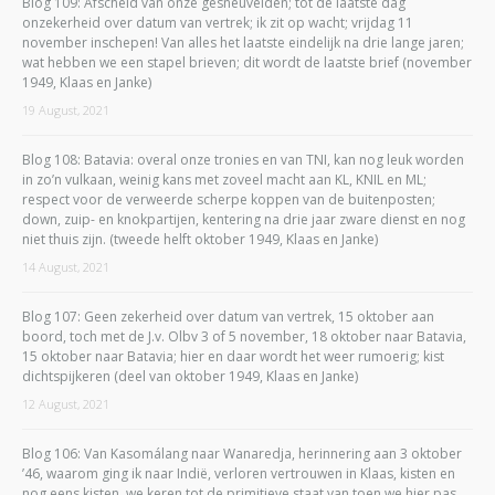
Blog 109: Afscheid van onze gesneuvelden; tot de laatste dag
onzekerheid over datum van vertrek; ik zit op wacht; vrijdag 11
november inschepen! Van alles het laatste eindelijk na drie lange jaren;
wat hebben we een stapel brieven; dit wordt de laatste brief (november
1949, Klaas en Janke)
19 August, 2021
Blog 108: Batavia: overal onze tronies en van TNI, kan nog leuk worden
in zo’n vulkaan, weinig kans met zoveel macht aan KL, KNIL en ML;
respect voor de verweerde scherpe koppen van de buitenposten;
down, zuip- en knokpartijen, kentering na drie jaar zware dienst en nog
niet thuis zijn. (tweede helft oktober 1949, Klaas en Janke)
14 August, 2021
Blog 107: Geen zekerheid over datum van vertrek, 15 oktober aan
boord, toch met de J.v. Olbv 3 of 5 november, 18 oktober naar Batavia,
15 oktober naar Batavia; hier en daar wordt het weer rumoerig; kist
dichtspijkeren (deel van oktober 1949, Klaas en Janke)
12 August, 2021
Blog 106: Van Kasomálang naar Wanaredja, herinnering aan 3 oktober
’46, waarom ging ik naar Indië, verloren vertrouwen in Klaas, kisten en
nog eens kisten, we keren tot de primitieve staat van toen we hier pas