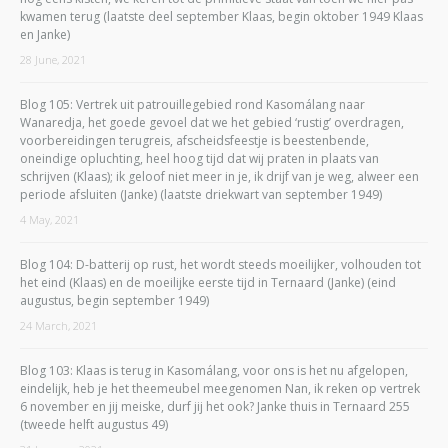
kwamen terug (laatste deel september Klaas, begin oktober 1949 Klaas
en Janke)
28 June, 2021
Blog 105: Vertrek uit patrouillegebied rond Kasomálang naar
Wanaredja, het goede gevoel dat we het gebied ‘rustig’ overdragen,
voorbereidingen terugreis, afscheidsfeestje is beestenbende,
oneindige opluchting, heel hoog tijd dat wij praten in plaats van
schrijven (Klaas); ik geloof niet meer in je, ik drijf van je weg, alweer een
periode afsluiten (Janke) (laatste driekwart van september 1949)
4 May, 2021
Blog 104: D-batterij op rust, het wordt steeds moeilijker, volhouden tot
het eind (Klaas) en de moeilijke eerste tijd in Ternaard (Janke) (eind
augustus, begin september 1949)
24 March, 2021
Blog 103: Klaas is terug in Kasomálang, voor ons is het nu afgelopen,
eindelijk, heb je het theemeubel meegenomen Nan, ik reken op vertrek
6 november en jij meiske, durf jij het ook? Janke thuis in Ternaard 255
(tweede helft augustus 49)