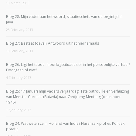
10 March, 2013
Blog 28: Mijn vader aan het woord, situatieschets van de begintijd in
Java
28 February, 2013
Blog 27: Bestaat toeval? Antwoord uit het hiernamaals
18 February, 2013
Blog 26: Ligt het taboe in oorlogssituaties of in het persoonlijke verhaal?
Doorgaan of niet?
4 February, 2013
Blog 25: 17 Januari mijn vaders verjaardag, 1ste patrouille en verhuizing
van Meester Cornelis (Batavia) naar Oedjoeng Mentang (december
1946)
17 January, 2013
Blog 24: Wat weten ze in Holland van Indië? Harense kip of ei. Politiek
praatje