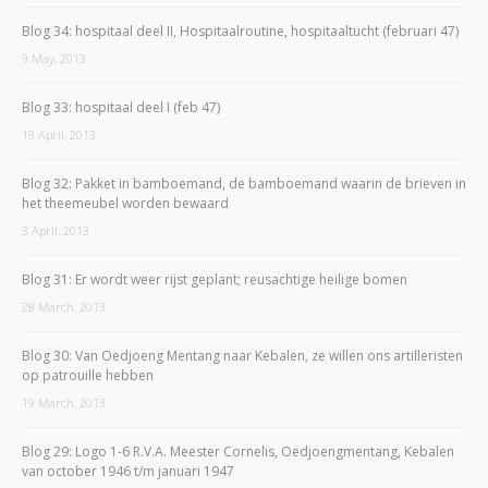
Blog 34: hospitaal deel II, Hospitaalroutine, hospitaaltucht (februari 47)
9 May, 2013
Blog 33: hospitaal deel I (feb 47)
19 April, 2013
Blog 32: Pakket in bamboemand, de bamboemand waarin de brieven in
het theemeubel worden bewaard
3 April, 2013
Blog 31: Er wordt weer rijst geplant; reusachtige heilige bomen
28 March, 2013
Blog 30: Van Oedjoeng Mentang naar Kebalen, ze willen ons artilleristen
op patrouille hebben
19 March, 2013
Blog 29: Logo 1-6 R.V.A. Meester Cornelis, Oedjoengmentang, Kebalen
van october 1946 t/m januari 1947