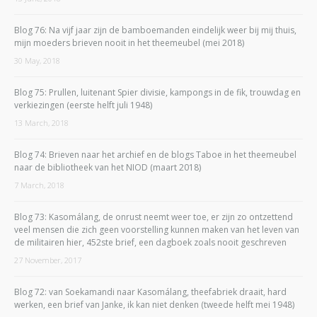
Blog 76: Na vijf jaar zijn de bamboemanden eindelijk weer bij mij thuis,
mijn moeders brieven nooit in het theemeubel (mei 2018)
30 May, 2018
Blog 75: Prullen, luitenant Spier divisie, kampongs in de fik, trouwdag en
verkiezingen (eerste helft juli 1948)
13 March, 2018
Blog 74: Brieven naar het archief en de blogs Taboe in het theemeubel
naar de bibliotheek van het NIOD (maart 2018)
7 March, 2018
Blog 73: Kasomálang, de onrust neemt weer toe, er zijn zo ontzettend
veel mensen die zich geen voorstelling kunnen maken van het leven van
de militairen hier, 452ste brief, een dagboek zoals nooit geschreven
27 November, 2017
Blog 72: van Soekamandi naar Kasomálang, theefabriek draait, hard
werken, een brief van Janke, ik kan niet denken (tweede helft mei 1948)