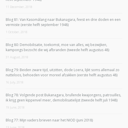
11 December, 2018
Blog 81: Van Kasomálang naar Bukanagara, feest en drie doden en een
vermiste (eerste helft september 1948)
1 October, 2018
Blog 80: Demobilisatie, toekomst, moe van alles, wij bezwijken,
kampongs bezocht die wij afbranden (tweede helft augustus 48)
31 August, 2018
Blog 79: Beiden zware tijd, uitzitten, dode Loera, lijkt soms allemaal zo
nutteloos, behoeden voor moreel afzakken (eerste helft augustus 48)
16 July, 2018
Blog 78: Volgende post Bukanagara, brullende kwajongens, patrouilles,
ik krijg geen kippenvel meer, demobilisatielijst (tweede helft juli 1948)
19 June, 2018
Blog 77: Mijn vaders brieven naar het NIOD (juni 2018)
13 June, 2018