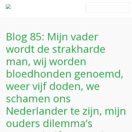
Home
Blog Taboe in het
theemeubel
Blog 85: Mijn vader
Boeken
wordt de strakharde
man, wij worden
bloedhonden genoemd,
weer vijf doden, we
schamen ons
Verhalen
Nederlander te zijn, mijn
Gedichten
Contact
ouders dilemma’s