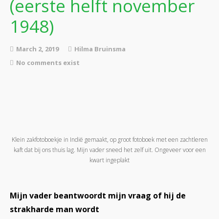
(eerste helft november
1948)
March 2, 2019
Hilma Bruinsma
No comments exist
Klein zakfotoboekje in Indië gemaakt, op groot fotoboek met een zachtleren
kaft dat bij ons thuis lag. Mijn vader sneed het zelf uit. Ongeveer voor een
kwart ingeplakt
Mijn vader beantwoordt mijn vraag of hij de
strakharde man wordt