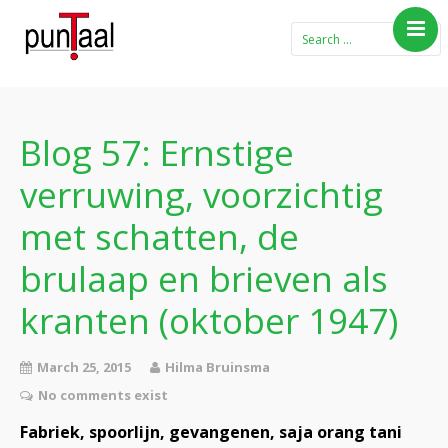
Home
Blog Taboe in het
theemeubel
Blog 57: Ernstige
Boeken
verruwing, voorzichtig
Verhalen
met schatten, de
Gedichten
brulaap en brieven als
Contact
kranten (oktober 1947)
March 25, 2015
Hilma Bruinsma
No comments exist
Fabriek, spoorlijn, gevangenen, saja orang tani