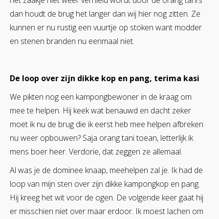
het zaakje niet weer vernield wordt door de orang tani’s
dan houdt de brug het langer dan wij hier nog zitten. Ze
kunnen er nu rustig een vuurtje op stoken want modder
en stenen branden nu eenmaal niet.
De loop over zijn dikke kop en pang, terima kasi
We pikten nog een kampongbewoner in de kraag om
mee te helpen. Hij keek wat benauwd en dacht zeker
moet ik nu de brug die ik eerst heb mee helpen afbreken
nu weer opbouwen? Saja orang tani toean, letterlijk ik
mens boer heer. Verdorie, dat zeggen ze allemaal.
Al was je de dominee knaap, meehelpen zal je. Ik had de
loop van mijn sten over zijn dikke kampongkop en pang.
Hij kreeg het wit voor de ogen. De volgende keer gaat hij
er misschien niet over maar erdoor. Ik moest lachen om