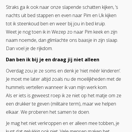
Straks ga ik ook naar onze slapende schatten kijken, ’s
nachts uit bed stappen en even naar Pim en Uk kijken
tot ik steenkoud ben en weer bij jou in bed kruip.
Weet je nog toen ik in Wezep zo naar Pim keek en zijn
naam noemde, dan glimlachte ons baasje in zijn slaap.
Dan voel je de rijkdom.
Dan ben ik bij je en draag jij niet alleen
Overdag zou je ze soms en denk je ‘niet méér kinderen’.
Je moet me later altijd zoals nu de moeilijkheden met de
hummels vertellen wanneer ik van mijn werk kom.
Als er iets is geweest roep ik ze niet op het matje om ze
een drukker te geven (militaire term), maar we helpen
elkaar. We proberen het samen te doen.
Je mag het niet verkroppen en er alleen mee tobben, je
kunt dat gelukkig ook niet. Vele mensen maken het