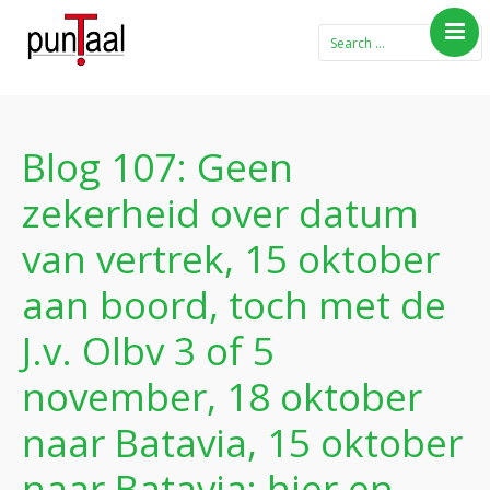
Home
Blog Taboe in het
theemeubel
Blog 107: Geen
Boeken
zekerheid over datum
Verhalen
van vertrek, 15 oktober
Gedichten
aan boord, toch met de
Contact
J.v. Olbv 3 of 5
november, 18 oktober
naar Batavia, 15 oktober
naar Batavia; hier en