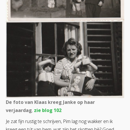
De foto van Klaas kreeg Janke op haar
verjaardag
,
zie blog 102
Je zat fijn rustig te schrijven, Pim lag nog wakker en ik
kreeg een tút van hem, wat zijn het skotten hè? Goed