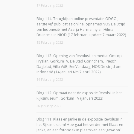
17 February, 2022
Blog 114: Terugkijken online presentatie ODGOI,
eerste vijf publicaties online, opnames NOS De Strijd
om Indonesië met Azarja Harmanny en Hilma
Bruinsma in NIOD (17 februari, update 7 maart 2022)
15 February, 2022
Blog 113: Opening van Revolusi! en media: Omrop
Fryslan, GorkumTV, De Stad Gorinchem, Friesch
Dagblad, Villa VdB, EenVandaag, NOS De strijd om
Indonesië (14 januari t/m 7 april 2022)
14 February, 2022
Blog 112: Opmaat naar de expositie Revolsi! in het
Rijksmuseum, Gorkum TV (januari 2022)
26 January, 2022
Blog 111: Klaas en Janke in de expositie Revolusi! in
het Rijksmuseum! Hoe gaat het verder met Klaas en
Janke, en een fotoboek in plaats van een ‘gewoon’