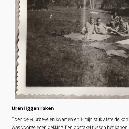
Uren liggen roken
Toen de vuurbevelen kwamen en ik mijn stuk afstelde kon ik
was voorgelegen dekking. Een obstakel tussen het kanon e