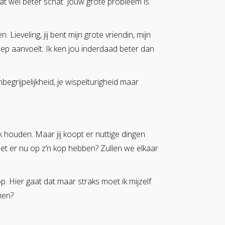
dat wel beter schat. Jouw grote probleem is
Lieveling, jij bent mijn grote vriendin, mijn
diep aanvoelt. Ik ken jou inderdaad beter dan
begrijpelijkheid, je wispelturigheid maar
ak houden. Maar jij koopt er nuttige dingen
oet er nu op z’n kop hebben? Zullen we elkaar
 op. Hier gaat dat maar straks moet ik mijzelf
men?