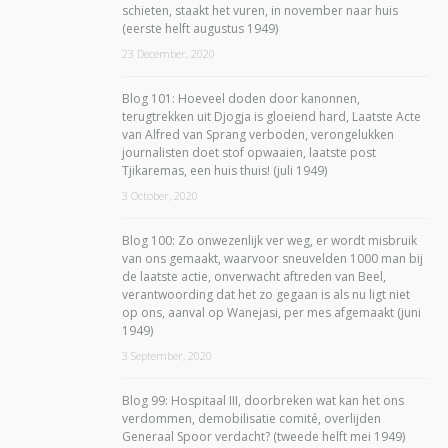
schieten, staakt het vuren, in november naar huis
(eerste helft augustus 1949)
23 December, 2020
Blog 101: Hoeveel doden door kanonnen,
terugtrekken uit Djogja is gloeiend hard, Laatste Acte
van Alfred van Sprang verboden, verongelukken
journalisten doet stof opwaaien, laatste post
Tjikaremas, een huis thuis! (juli 1949)
3 October, 2020
Blog 100: Zo onwezenlijk ver weg, er wordt misbruik
van ons gemaakt, waarvoor sneuvelden 1000 man bij
de laatste actie, onverwacht aftreden van Beel,
verantwoording dat het zo gegaan is als nu ligt niet
op ons, aanval op Wanejasi, per mes afgemaakt (juni
1949)
3 September, 2020
Blog 99: Hospitaal III, doorbreken wat kan het ons
verdommen, demobilisatie comité, overlijden
Generaal Spoor verdacht? (tweede helft mei 1949)