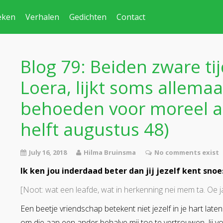
eken
Verhalen
Gedichten
Contact
Blog 79: Beiden zware tij
Loera, lijkt soms allemaa
behoeden voor moreel a
helft augustus 48)
July 16, 2018
Hilma Bruinsma
No comments exist
Ik ken jou inderdaad beter dan jij jezelf kent snoe
[Noot: wat een leafde, wat in herkenning nei mem ta. Oe j
Een beetje vriendschap betekent niet jezelf in je hart late
om die aan een ander behalve mij toe te vertrouwen. Jij voe