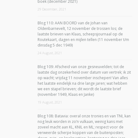
boek (december 2021)
29 December, 2021
Blog 110: AAN BOORD van de Johan van
Oldenbarnevelt, 12 november de trossen los; de
laatste brieven van Klaas, scheepsjournaal op de
Routekaart, dagen en mijlen tellen (11 november t/m
dinsdag 5 dec 1949)
24 August, 2021
Blog 109: Afscheid van onze gesneuvelden; tot de
laatste dag onzekerheid over datum van vertrek; ik zit
op wacht; vrijdag 11 november inschepen! Van alles
het laatste eindelijk na drie lange jaren; wat hebben
we een stapel brieven; dit wordt de laatste brief
(november 1949, Klaas en Janke)
19 August, 2021
Blog 108: Batavia: overal onze tronies en van TNI, kan
nog leuk worden in zo’n vulkaan, weinig kans met
zoveel macht aan KL, KNIL en ML; respect voor de
verweerde scherpe koppen van de buitenposten;