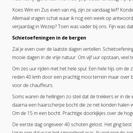
Koes Wim en Zus even van mij, zijn ze vandaag lief? Kon
Allemaal vragen schat waar ik nog een week op antwoord
verjaardag in Wezep? Toen was vader bij ons. Fijn was dat
Schietoefeningen in de bergen
Zal je even over de laatste dagen vertellen. Schietoefe
mooie dagen in de vrije natuur. Om vijf uur opstaan, veel t
Om zes uur rijden met het hele spul. Een hele hijs om de 
reden 40 kmh door een prachtig mooi terrein maar over blo
voor de chauffeurs.
Soms waren de hellingen zo steil dat de trekkers er in de
daarna een haarscherpe bocht die ze net konden halen we
Om de 15 m een bocht. Prachtige doorkijkjes over de hog
De eerste dag ongeveer 40 schoten gelost. Het ging best 
lag in een dal waar het smoorheet was. Ik voel nog de zon 