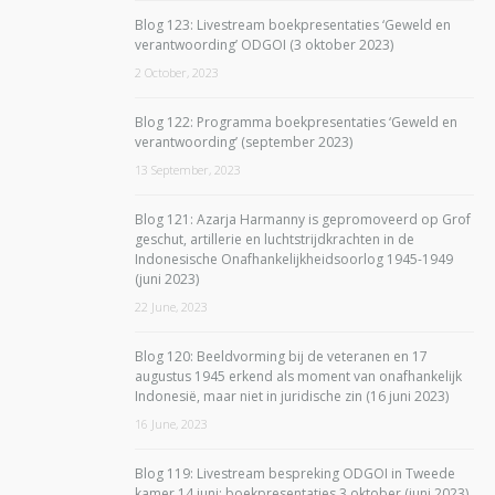
Blog 123: Livestream boekpresentaties ‘Geweld en
verantwoording’ ODGOI (3 oktober 2023)
2 October, 2023
Blog 122: Programma boekpresentaties ‘Geweld en
verantwoording’ (september 2023)
13 September, 2023
Blog 121: Azarja Harmanny is gepromoveerd op Grof
geschut, artillerie en luchtstrijdkrachten in de
Indonesische Onafhankelijkheidsoorlog 1945-1949
(juni 2023)
22 June, 2023
Blog 120: Beeldvorming bij de veteranen en 17
augustus 1945 erkend als moment van onafhankelijk
Indonesië, maar niet in juridische zin (16 juni 2023)
16 June, 2023
Blog 119: Livestream bespreking ODGOI in Tweede
kamer 14 juni; boekpresentaties 3 oktober (juni 2023)