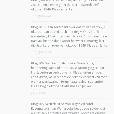
down, zuip- en knokpartijen, kentering na drie jaar
zware dienst en nog niet thuis zijn. (tweede helft
oktober 1949, Klaas en Janke)
14 August, 2021
Blog 107: Geen zekerheid over datum van vertrek, 15
oktober aan boord, toch met de J.v. Olbv 3 of 5
november, 18 oktober naar Batavia, 15 oktober naar
Batavia; hier en daar wordt het weer rumoerig; kist
dichtspijkeren (deel van oktober 1949, Klaas en Janke)
12 August, 2021
Blog 106: Van Kasomálang naar Wanaredja,
herinnering aan 3 oktober ’46, waarom ging ik naar
Indië, verloren vertrouwen in Klaas, kisten en nog
eens kisten, we keren tot de primitieve staat van toen
we hier pas kwamen terug (laatste deel september
Klaas, begin oktober 1949 Klaas en Janke)
28 June, 2021
Blog 105: Vertrek uit patrouillegebied rond
Kasomálang naar Wanaredja, het goede gevoel dat
we het gebied ‘rustig’ overdragen, voorbereidingen