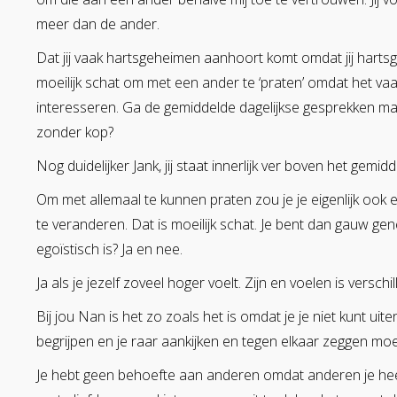
meer dan de ander.
Dat jij vaak hartsgeheimen aanhoort komt omdat jij harts
moeilijk schat om met een ander te ‘praten’ omdat het va
interesseren. Ga de gemiddelde dagelijkse gesprekken maar 
zonder kop?
Nog duidelijker Jank, jij staat innerlijk ver boven het gemidd
Om met allemaal te kunnen praten zou je je eigenlijk oo
te veranderen. Dat is moeilijk schat. Je bent dan gauw genei
egoïstisch is? Ja en nee.
Ja als je jezelf zoveel hoger voelt. Zijn en voelen is verschi
Bij jou Nan is het zo zoals het is omdat je je niet kunt uit
begrijpen en je raar aankijken en tegen elkaar zeggen moe
Je hebt geen behoefte aan anderen omdat anderen je heel 