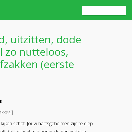
d, uitzitten, dode
l zo nutteloos,
fzakken (eerste
s
akkes.]
n kijken schat. Jouw hartsgeheimen zijn te diep
lt dat zelf wel aan poppi, de een vertel je