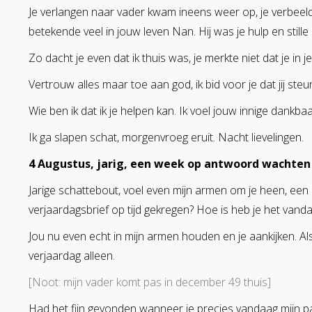
Je verlangen naar vader kwam ineens weer op, je verbeeld
betekende veel in jouw leven Nan. Hij was je hulp en stille 
Zo dacht je even dat ik thuis was, je merkte niet dat je in je
Vertrouw alles maar toe aan god, ik bid voor je dat jij steu
Wie ben ik dat ik je helpen kan. Ik voel jouw innige dankba
Ik ga slapen schat, morgenvroeg eruit. Nacht lievelingen.
4 Augustus, jarig, een week op antwoord wachten
Jarige schattebout, voel even mijn armen om je heen, een i
verjaardagsbrief op tijd gekregen? Hoe is heb je het vanda
Jou nu even echt in mijn armen houden en je aankijken. Als 
verjaardag alleen.
[Noot: mijn vader komt pas in december 49 thuis]
Had het fijn gevonden wanneer je precies vandaag mijn pa