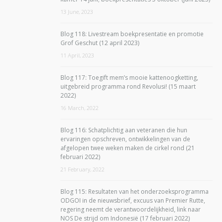
13 June, 2023
Blog 118: Livestream boekpresentatie en promotie
Grof Geschut (12 april 2023)
11 April, 2023
Blog 117: Toegift mem’s mooie kattenoogketting,
uitgebreid programma rond Revolusi! (15 maart
2022)
16 March, 2022
Blog 116: Schatplichtig aan veteranen die hun
ervaringen opschreven, ontwikkelingen van de
afgelopen twee weken maken de cirkel rond (21
februari 2022)
21 February, 2022
Blog 115: Resultaten van het onderzoeksprogramma
ODGOI in de nieuwsbrief, excuus van Premier Rutte,
regering neemt de verantwoordelijkheid, link naar
NOS De strijd om Indonesië (17 februari 2022)