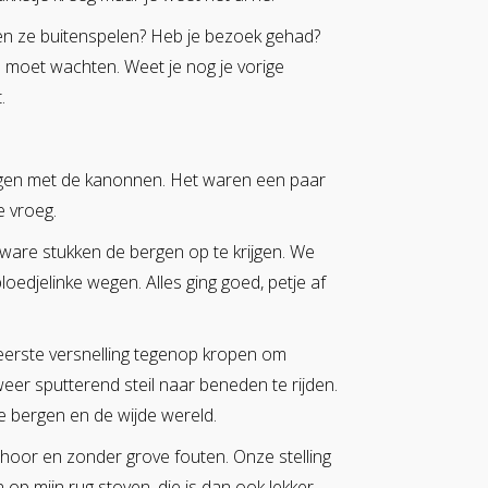
den ze buitenspelen? Heb je bezoek gehad?
 moet wachten. Weet je nog je vorige
.
ningen met de kanonnen. Het waren een paar
e vroeg.
zware stukken de bergen op te krijgen. We
edjelinke wegen. Alles ging goed, petje af
 eerste versnelling tegenop kropen om
er sputterend steil naar beneden te rijden.
e bergen en de wijde wereld.
hoor en zonder grove fouten. Onze stelling
op mijn rug stoven, die is dan ook lekker