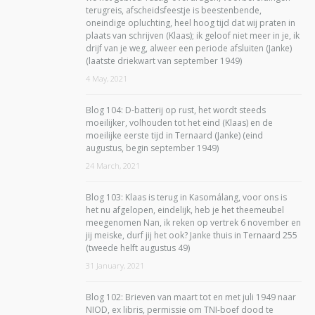
terugreis, afscheidsfeestje is beestenbende,
oneindige opluchting, heel hoog tijd dat wij praten in
plaats van schrijven (Klaas); ik geloof niet meer in je, ik
drijf van je weg, alweer een periode afsluiten (Janke)
(laatste driekwart van september 1949)
4 May, 2021
Blog 104: D-batterij op rust, het wordt steeds
moeilijker, volhouden tot het eind (Klaas) en de
moeilijke eerste tijd in Ternaard (Janke) (eind
augustus, begin september 1949)
24 March, 2021
Blog 103: Klaas is terug in Kasomálang, voor ons is
het nu afgelopen, eindelijk, heb je het theemeubel
meegenomen Nan, ik reken op vertrek 6 november en
jij meiske, durf jij het ook? Janke thuis in Ternaard 255
(tweede helft augustus 49)
31 January, 2021
Blog 102: Brieven van maart tot en met juli 1949 naar
NIOD, ex libris, permissie om TNI-boef dood te