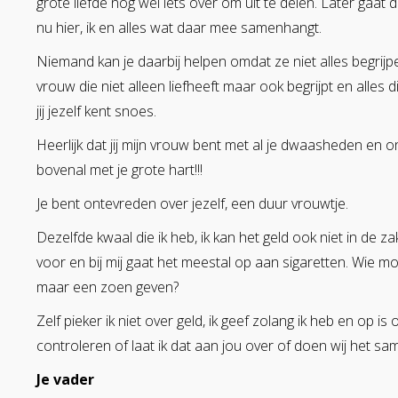
grote liefde nog wel iets over om uit te delen. Later gaat 
nu hier, ik en alles wat daar mee samenhangt.
Niemand kan je daarbij helpen omdat ze niet alles begrijpen. 
vrouw die niet alleen liefheeft maar ook begrijpt en alles 
jij jezelf kent snoes.
Heerlijk dat jij mijn vrouw bent met al je dwaasheden en on
bovenal met je grote hart!!!
Je bent ontevreden over jezelf, een duur vrouwtje.
Dezelfde kwaal die ik heb, ik kan het geld ook niet in de z
voor en bij mij gaat het meestal op aan sigaretten. Wie m
maar een zoen geven?
Zelf pieker ik niet over geld, ik geef zolang ik heb en op is
controleren of laat ik dat aan jou over of doen wij het sa
Je vader