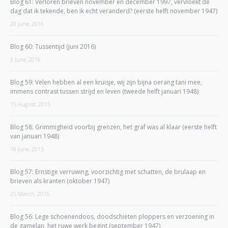
Blog 61: Verloren brieven november en december 1997, vervloekt de
dag dat ik tekende, ben ik echt veranderd? (eerste helft november 1947)
20 June, 2016
Blog 60: Tussentijd (juni 2016)
2 June, 2016
Blog 59: Velen hebben al een kruisje, wij zijn bijna oerang tani mee,
immens contrast tussen strijd en leven (tweede helft januari 1948)
15 August, 2015
Blog 58: Grimmigheid voorbij grenzen, het graf was al klaar (eerste helft
van januari 1948)
18 June, 2015
Blog 57: Ernstige verruwing, voorzichtig met schatten, de brulaap en
brieven als kranten (oktober 1947)
25 March, 2015
Blog 56: Lege schoenendoos, doodschieten ploppers en verzoening in
de gamelan, het ruwe werk begint (september 1947)