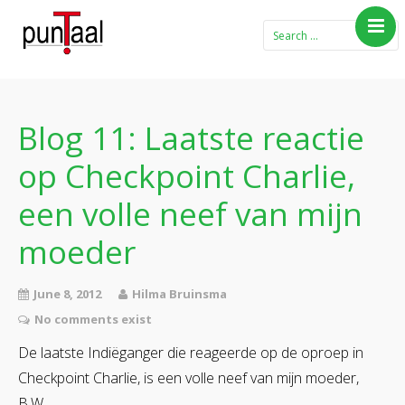
Home
Blog Taboe in het
theemeubel
Blog 11: Laatste reactie
Boeken
op Checkpoint Charlie,
Verhalen
een volle neef van mijn
Gedichten
moeder
Contact
June 8, 2012
Hilma Bruinsma
No comments exist
De laatste Indiëganger die reageerde op de oproep in
Checkpoint Charlie, is een volle neef van mijn moeder,
B.W.