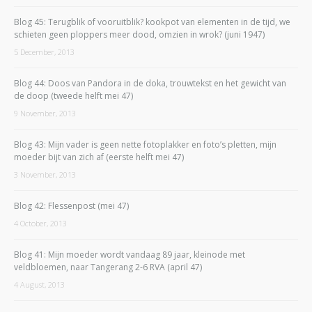
Blog 45: Terugblik of vooruitblik? kookpot van elementen in de tijd, we
schieten geen ploppers meer dood, omzien in wrok? (juni 1947)
5 December, 2013
Blog 44: Doos van Pandora in de doka, trouwtekst en het gewicht van
de doop (tweede helft mei 47)
9 November, 2013
Blog 43: Mijn vader is geen nette fotoplakker en foto’s pletten, mijn
moeder bijt van zich af (eerste helft mei 47)
3 November, 2013
Blog 42: Flessenpost (mei 47)
4 October, 2013
Blog 41: Mijn moeder wordt vandaag 89 jaar, kleinode met
veldbloemen, naar Tangerang 2-6 RVA (april 47)
4 August, 2013