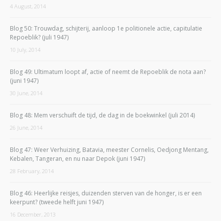
4 August, 2014
Blog 50: Trouwdag, schijterij, aanloop 1e politionele actie, capitulatie
Repoeblik? (juli 1947)
10 July, 2014
Blog 49: Ultimatum loopt af, actie of neemt de Repoeblik de nota aan?
(juni 1947)
30 June, 2014
Blog 48: Mem verschuift de tijd, de dag in de boekwinkel (juli 2014)
26 June, 2014
Blog 47: Weer Verhuizing, Batavia, meester Cornelis, Oedjong Mentang,
Kebalen, Tangeran, en nu naar Depok (juni 1947)
28 February, 2014
Blog 46: Heerlijke reisjes, duizenden sterven van de honger, is er een
keerpunt? (tweede helft juni 1947)
16 December, 2013