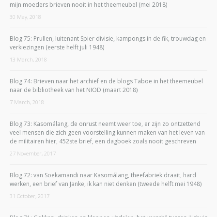
mijn moeders brieven nooit in het theemeubel (mei 2018)
30 May, 2018
Blog 75: Prullen, luitenant Spier divisie, kampongs in de fik, trouwdag en
verkiezingen (eerste helft juli 1948)
13 March, 2018
Blog 74: Brieven naar het archief en de blogs Taboe in het theemeubel
naar de bibliotheek van het NIOD (maart 2018)
7 March, 2018
Blog 73: Kasomálang, de onrust neemt weer toe, er zijn zo ontzettend
veel mensen die zich geen voorstelling kunnen maken van het leven van
de militairen hier, 452ste brief, een dagboek zoals nooit geschreven
27 November, 2017
Blog 72: van Soekamandi naar Kasomálang, theefabriek draait, hard
werken, een brief van Janke, ik kan niet denken (tweede helft mei 1948)
31 October, 2017