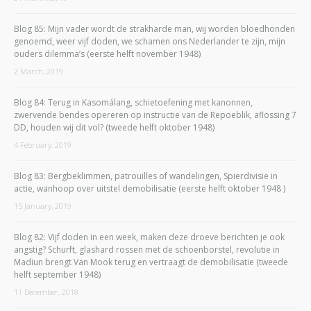
Blog 85: Mijn vader wordt de strakharde man, wij worden bloedhonden
genoemd, weer vijf doden, we schamen ons Nederlander te zijn, mijn
ouders dilemma’s (eerste helft november 1948)
2 March, 2019
Blog 84: Terug in Kasomálang, schietoefening met kanonnen,
zwervende bendes opereren op instructie van de Repoeblik, aflossing 7
DD, houden wij dit vol? (tweede helft oktober 1948)
4 February, 2019
Blog 83: Bergbeklimmen, patrouilles of wandelingen, Spierdivisie in
actie, wanhoop over uitstel demobilisatie (eerste helft oktober 1948 )
15 January, 2019
Blog 82: Vijf doden in een week, maken deze droeve berichten je ook
angstig? Schurft, glashard rossen met de schoenborstel, revolutie in
Madiun brengt Van Mook terug en vertraagt de demobilisatie (tweede
helft september 1948)
11 December, 2018