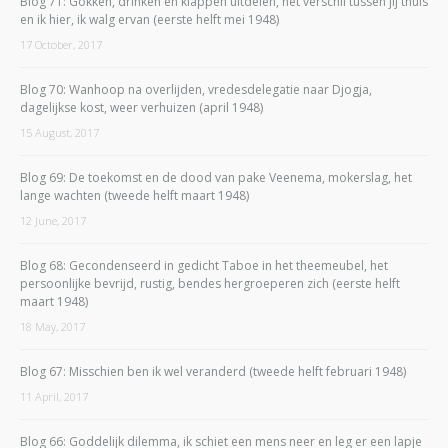
Blog 71: Gokken, drinken en klappen uitdelen, het verschil tussen jij thuis
en ik hier, ik walg ervan (eerste helft mei 1948)
17 October, 2017
Blog 70: Wanhoop na overlijden, vredesdelegatie naar Djogja,
dagelijkse kost, weer verhuizen (april 1948)
15 August, 2017
Blog 69: De toekomst en de dood van pake Veenema, mokerslag, het
lange wachten (tweede helft maart 1948)
12 June, 2017
Blog 68: Gecondenseerd in gedicht Taboe in het theemeubel, het
persoonlijke bevrijd, rustig, bendes hergroeperen zich (eerste helft
maart 1948)
18 May, 2017
Blog 67: Misschien ben ik wel veranderd (tweede helft februari 1948)
11 April, 2017
Blog 66: Goddelijk dilemma, ik schiet een mens neer en leg er een lapje