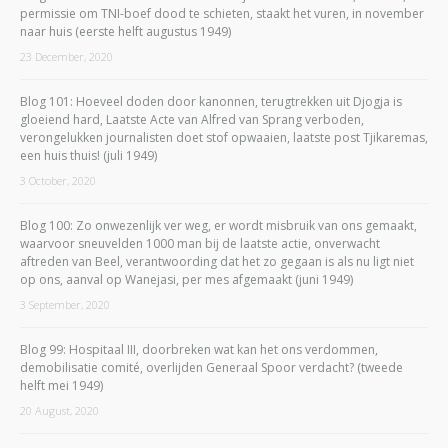
permissie om TNI-boef dood te schieten, staakt het vuren, in november
naar huis (eerste helft augustus 1949)
23 December, 2020
Blog 101: Hoeveel doden door kanonnen, terugtrekken uit Djogja is
gloeiend hard, Laatste Acte van Alfred van Sprang verboden,
verongelukken journalisten doet stof opwaaien, laatste post Tjikaremas,
een huis thuis! (juli 1949)
3 October, 2020
Blog 100: Zo onwezenlijk ver weg, er wordt misbruik van ons gemaakt,
waarvoor sneuvelden 1000 man bij de laatste actie, onverwacht
aftreden van Beel, verantwoording dat het zo gegaan is als nu ligt niet
op ons, aanval op Wanejasi, per mes afgemaakt (juni 1949)
3 September, 2020
Blog 99: Hospitaal III, doorbreken wat kan het ons verdommen,
demobilisatie comité, overlijden Generaal Spoor verdacht? (tweede
helft mei 1949)
20 August, 2020