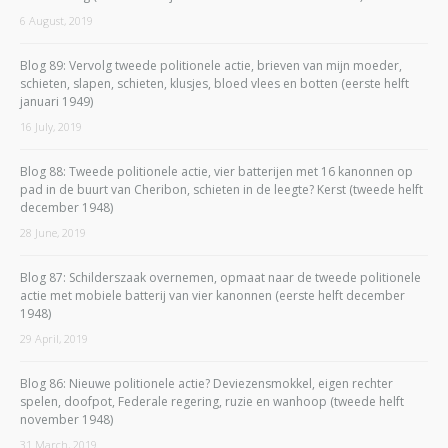
6 August, 2019
Blog 89: Vervolg tweede politionele actie, brieven van mijn moeder,
schieten, slapen, schieten, klusjes, bloed vlees en botten (eerste helft
januari 1949)
16 July, 2019
Blog 88: Tweede politionele actie, vier batterijen met 16 kanonnen op
pad in de buurt van Cheribon, schieten in de leegte? Kerst (tweede helft
december 1948)
28 June, 2019
Blog 87: Schilderszaak overnemen, opmaat naar de tweede politionele
actie met mobiele batterij van vier kanonnen (eerste helft december
1948)
29 April, 2019
Blog 86: Nieuwe politionele actie? Deviezensmokkel, eigen rechter
spelen, doofpot, Federale regering, ruzie en wanhoop (tweede helft
november 1948)
31 March, 2019