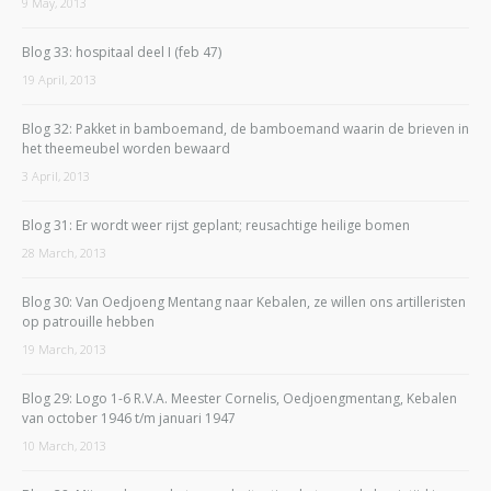
9 May, 2013
Blog 33: hospitaal deel I (feb 47)
19 April, 2013
Blog 32: Pakket in bamboemand, de bamboemand waarin de brieven in
het theemeubel worden bewaard
3 April, 2013
Blog 31: Er wordt weer rijst geplant; reusachtige heilige bomen
28 March, 2013
Blog 30: Van Oedjoeng Mentang naar Kebalen, ze willen ons artilleristen
op patrouille hebben
19 March, 2013
Blog 29: Logo 1-6 R.V.A. Meester Cornelis, Oedjoengmentang, Kebalen
van october 1946 t/m januari 1947
10 March, 2013