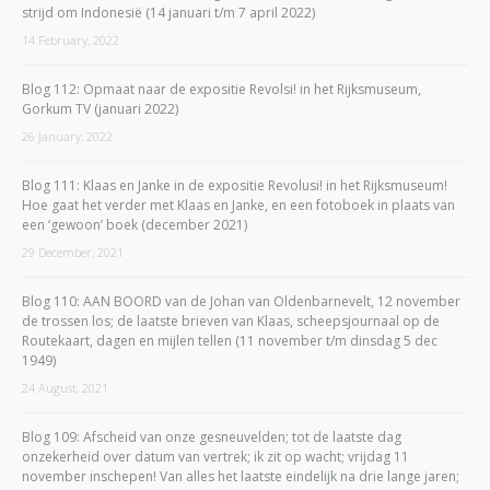
strijd om Indonesië (14 januari t/m 7 april 2022)
14 February, 2022
Blog 112: Opmaat naar de expositie Revolsi! in het Rijksmuseum,
Gorkum TV (januari 2022)
26 January, 2022
Blog 111: Klaas en Janke in de expositie Revolusi! in het Rijksmuseum!
Hoe gaat het verder met Klaas en Janke, en een fotoboek in plaats van
een ‘gewoon’ boek (december 2021)
29 December, 2021
Blog 110: AAN BOORD van de Johan van Oldenbarnevelt, 12 november
de trossen los; de laatste brieven van Klaas, scheepsjournaal op de
Routekaart, dagen en mijlen tellen (11 november t/m dinsdag 5 dec
1949)
24 August, 2021
Blog 109: Afscheid van onze gesneuvelden; tot de laatste dag
onzekerheid over datum van vertrek; ik zit op wacht; vrijdag 11
november inschepen! Van alles het laatste eindelijk na drie lange jaren;