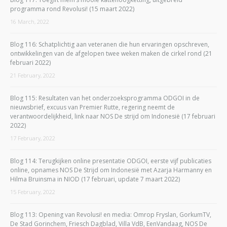
programma rond Revolusi! (15 maart 2022)
16 March, 2022
Blog 116: Schatplichtig aan veteranen die hun ervaringen opschreven,
ontwikkelingen van de afgelopen twee weken maken de cirkel rond (21
februari 2022)
21 February, 2022
Blog 115: Resultaten van het onderzoeksprogramma ODGOI in de
nieuwsbrief, excuus van Premier Rutte, regering neemt de
verantwoordelijkheid, link naar NOS De strijd om Indonesië (17 februari
2022)
17 February, 2022
Blog 114: Terugkijken online presentatie ODGOI, eerste vijf publicaties
online, opnames NOS De Strijd om Indonesië met Azarja Harmanny en
Hilma Bruinsma in NIOD (17 februari, update 7 maart 2022)
15 February, 2022
Blog 113: Opening van Revolusi! en media: Omrop Fryslan, GorkumTV,
De Stad Gorinchem, Friesch Dagblad, Villa VdB, EenVandaag, NOS De