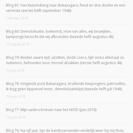
Blog 81: Van Kasomálang naar Bukanagara, feest en drie doden en een
vermiste (eerste helft september 1948)
1 October, 2018
Blog 80: Demobilisatie, toekomst, moe van alles, wij bezwijken,
kampongs bezocht die wij afbranden (tweede helft augustus 48)
31 August, 2018
Blog 79: Beiden zware tijd, uitzitten, dode Loera, lijkt soms allemaal zo
nutteloos, behoeden voor moreel afzakken (eerste helft augustus 48)
16 July, 2018
Blog 78: Volgende post Bukanagara, brullende kwajongens, patrouilles,
ik krijg geen kippenvel meer, demobilisatielijst (tweede helft juli 1948)
19 June, 2018
Blog 77: Mijn vaders brieven naar het NIOD (juni 2018)
13 June, 2018
Blog 76: Na vijf jaar zijn de bamboemanden eindelijk weer bij mij thuis,