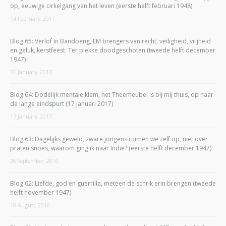
op, eeuwige cirkelgang van het leven (eerste helft februari 1948)
14 February, 2017
Blog 65: Verlof in Bandoeng, EM brengers van recht, veiligheid, vrijheid
en geluk, kerstfeest. Ter plekke doodgeschoten (tweede helft december
1947)
31 January, 2017
Blog 64: Dodelijk mentale klem, het Theemeubel is bij mij thuis, op naar
de lange eindspurt (17 januari 2017)
17 January, 2017
Blog 63: Dagelijks geweld, zware jongens ruimen we zelf op, niet over
praten snoes, waarom ging ik naar Indië? (eerste helft december 1947)
26 September, 2016
Blog 62: Liefde, god en guerrilla, meteen de schrik erin brengen (tweede
helft november 1947)
10 August, 2016