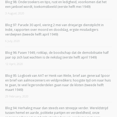
Blog 98: Onderzoekers en tips, rust en ledigheid, voorkomen dat het
een janboel wordt, toekomstbeeld (eerste helft mei 1949)
3 August, 2020
Blog 97: Parade 30 april, viering 2 mei van driejarige dienstplicht in
Indië, rapporten over moord en doodslag, ergste misdadigers
verdwijnen (tweede helft april 1949)
6 July, 2020
Blog 96: Pasen 1949, rotklap, de boodschap dat de demobilisatie half
jaar op zich laat wachten is de nekslag (eerste helft april 1949)
12 April, 2020
Blog 95: Logboek van AAT-er Henk van Welie, brief aan generaal Spoor
en brief van aalmoezeniers en veldpredikers: hoogste tijd om naar huis
te gaan, te veel legeronderdelen gaan naar de kloten (tweede helft
maart 1949)
29 February, 2020
Blog 94: Herhaling maar dan steeds een streepje verder. Wereldstrijd
tussen hemel en aarde, politieke partijen en verdeeldheid, onze