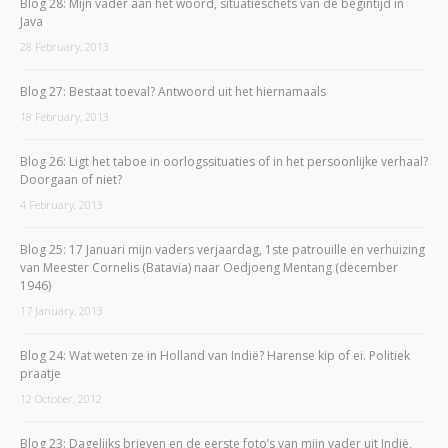
Blog 28: Mijn vader aan het woord, situatieschets van de begintijd in
Java
28 February, 2013
Blog 27: Bestaat toeval? Antwoord uit het hiernamaals
18 February, 2013
Blog 26: Ligt het taboe in oorlogssituaties of in het persoonlijke verhaal?
Doorgaan of niet?
4 February, 2013
Blog 25: 17 Januari mijn vaders verjaardag, 1ste patrouille en verhuizing
van Meester Cornelis (Batavia) naar Oedjoeng Mentang (december
1946)
17 January, 2013
Blog 24: Wat weten ze in Holland van Indië? Harense kip of ei. Politiek
praatje
12 October, 2012
Blog 23: Dagelijks brieven en de eerste foto’s van mijn vader uit Indië,