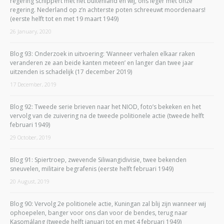
regering schippert met het buitenland en wij, ons leger met onze
regering. Nederland op z’n achterste poten schreeuwt moordenaars!
(eerste helft tot en met 19 maart 1949)
26 January, 2020
Blog 93: Onderzoek in uitvoering: ‘Wanneer verhalen elkaar raken
veranderen ze aan beide kanten meteen’ en langer dan twee jaar
uitzenden is schadelijk (17 december 2019)
17 December, 2019
Blog 92: Tweede serie brieven naar het NIOD, foto’s bekeken en het
vervolg van de zuivering na de tweede politionele actie (tweede helft
februari 1949)
29 October, 2019
Blog 91: Spiertroep, zwevende Siliwangidivisie, twee bekenden
sneuvelen, militaire begrafenis (eerste helft februari 1949)
20 August, 2019
Blog 90: Vervolg 2e politionele actie, Kuningan zal blij zijn wanneer wij
ophoepelen, banger voor ons dan voor de bendes, terug naar
Kasomálang (tweede helft januari tot en met 4 februari 1949)