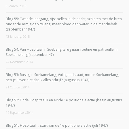
6 March, 2015
Blog 55: Tweede jaargang, rijst pellen in de nacht, schieten met de bren
onder de arm, tjoep tsjieng, meer bloed dan water in de mandiebak
(september 1947)
13 January, 2015
Blog 54: Van Hospitaal in Soebang terug naar routine en patrouille in
Soekamelang (september 47)
24 November, 2014
Blog 53: Rustig in Soekamelang, Vuiligheidsraad, mot in Soekamelang,
heb je liever niet dat ik alles schrijf? (augustus 1947)
21 October, 2014
Blog 52: Einde Hospitaal II en einde 1e politionele actie (begin augustus
1947)
17 September, 2014
Blog 51: Hospitaal II, start van de 1e politionele actie (juli 1947)