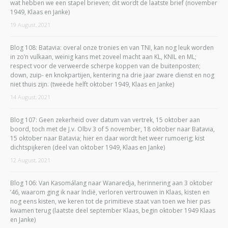
wat hebben we een stapel brieven; dit wordt de laatste brief (november
1949, Klaas en Janke)
19 August, 2021
Blog 108: Batavia: overal onze tronies en van TNI, kan nog leuk worden
in zo’n vulkaan, weinig kans met zoveel macht aan KL, KNIL en ML;
respect voor de verweerde scherpe koppen van de buitenposten;
down, zuip- en knokpartijen, kentering na drie jaar zware dienst en nog
niet thuis zijn. (tweede helft oktober 1949, Klaas en Janke)
14 August, 2021
Blog 107: Geen zekerheid over datum van vertrek, 15 oktober aan
boord, toch met de J.v. Olbv 3 of 5 november, 18 oktober naar Batavia,
15 oktober naar Batavia; hier en daar wordt het weer rumoerig; kist
dichtspijkeren (deel van oktober 1949, Klaas en Janke)
12 August, 2021
Blog 106: Van Kasomálang naar Wanaredja, herinnering aan 3 oktober
’46, waarom ging ik naar Indië, verloren vertrouwen in Klaas, kisten en
nog eens kisten, we keren tot de primitieve staat van toen we hier pas
kwamen terug (laatste deel september Klaas, begin oktober 1949 Klaas
en Janke)