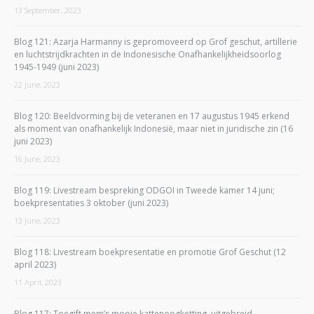
13 September, 2023
Blog 121: Azarja Harmanny is gepromoveerd op Grof geschut, artillerie
en luchtstrijdkrachten in de Indonesische Onafhankelijkheidsoorlog
1945-1949 (juni 2023)
22 June, 2023
Blog 120: Beeldvorming bij de veteranen en 17 augustus 1945 erkend
als moment van onafhankelijk Indonesië, maar niet in juridische zin (16
juni 2023)
16 June, 2023
Blog 119: Livestream bespreking ODGOI in Tweede kamer 14 juni;
boekpresentaties 3 oktober (juni 2023)
13 June, 2023
Blog 118: Livestream boekpresentatie en promotie Grof Geschut (12
april 2023)
11 April, 2023
Blog 117: Toegift mem’s mooie kattenoogketting, uitgebreid