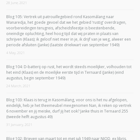
28 June, 2021
Blog 105: Vertrek uit patrouillegebied rond Kasomálang naar
Wanaredja, het goede gevoel dat we het gebied ‘rustig’ overdragen,
voorbereidingen terugreis, afscheidsfeestje is beestenbende,
oneindige opluchting, heel hoog tijd dat wij praten in plaats van
schrijven (Klaas); ik geloof niet meer in je, ik drijf van je weg, alweer een
periode afsluiten (Janke) (laatste driekwart van september 1949)
4 May, 2021
Blog 104: D-batterij op rust, het wordt steeds moeilijker, volhouden tot
het eind (Klaas) en de moeilijke eerste tijd in Ternaard (Janke) (eind
augustus, begin september 1949)
24 March, 2021
Blog 103: Klaas is terug in Kasomálang, voor ons is het nu afgelopen,
eindelijk, heb je het theemeubel meegenomen Nan, ik reken op vertrek
6 november en jij meiske, durf jij het ook? Janke thuis in Ternaard 255
(tweede helft augustus 49)
31 January, 2021
Blog 102: Brieven van maart tot en met juli 1949 naar NIOD, ex libris,