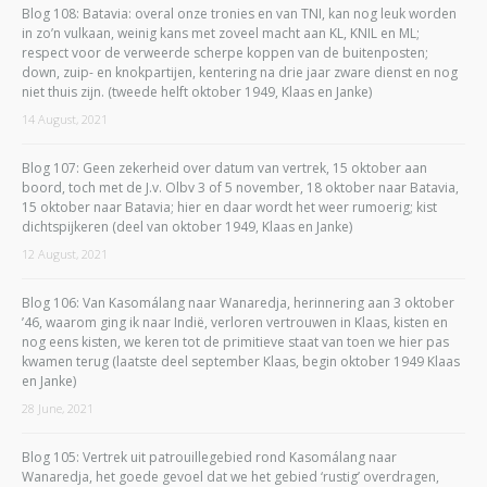
Blog 108: Batavia: overal onze tronies en van TNI, kan nog leuk worden
in zo’n vulkaan, weinig kans met zoveel macht aan KL, KNIL en ML;
respect voor de verweerde scherpe koppen van de buitenposten;
down, zuip- en knokpartijen, kentering na drie jaar zware dienst en nog
niet thuis zijn. (tweede helft oktober 1949, Klaas en Janke)
14 August, 2021
Blog 107: Geen zekerheid over datum van vertrek, 15 oktober aan
boord, toch met de J.v. Olbv 3 of 5 november, 18 oktober naar Batavia,
15 oktober naar Batavia; hier en daar wordt het weer rumoerig; kist
dichtspijkeren (deel van oktober 1949, Klaas en Janke)
12 August, 2021
Blog 106: Van Kasomálang naar Wanaredja, herinnering aan 3 oktober
’46, waarom ging ik naar Indië, verloren vertrouwen in Klaas, kisten en
nog eens kisten, we keren tot de primitieve staat van toen we hier pas
kwamen terug (laatste deel september Klaas, begin oktober 1949 Klaas
en Janke)
28 June, 2021
Blog 105: Vertrek uit patrouillegebied rond Kasomálang naar
Wanaredja, het goede gevoel dat we het gebied ‘rustig’ overdragen,