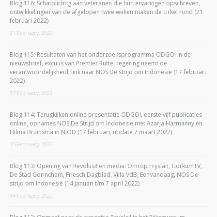
Blog 116: Schatplichtig aan veteranen die hun ervaringen opschreven,
ontwikkelingen van de afgelopen twee weken maken de cirkel rond (21
februari 2022)
21 February, 2022
Blog 115: Resultaten van het onderzoeksprogramma ODGOI in de
nieuwsbrief, excuus van Premier Rutte, regering neemt de
verantwoordelijkheid, link naar NOS De strijd om Indonesië (17 februari
2022)
17 February, 2022
Blog 114: Terugkijken online presentatie ODGOI, eerste vijf publicaties
online, opnames NOS De Strijd om Indonesië met Azarja Harmanny en
Hilma Bruinsma in NIOD (17 februari, update 7 maart 2022)
15 February, 2022
Blog 113: Opening van Revolusi! en media: Omrop Fryslan, GorkumTV,
De Stad Gorinchem, Friesch Dagblad, Villa VdB, EenVandaag, NOS De
strijd om Indonesië (14 januari t/m 7 april 2022)
14 February, 2022