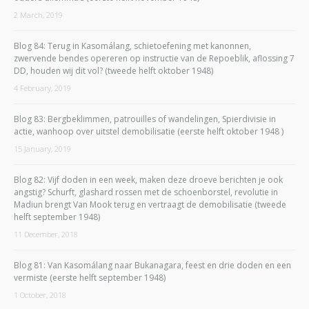
2 March, 2019
Blog 84: Terug in Kasomálang, schietoefening met kanonnen,
zwervende bendes opereren op instructie van de Repoeblik, aflossing 7
DD, houden wij dit vol? (tweede helft oktober 1948)
4 February, 2019
Blog 83: Bergbeklimmen, patrouilles of wandelingen, Spierdivisie in
actie, wanhoop over uitstel demobilisatie (eerste helft oktober 1948 )
15 January, 2019
Blog 82: Vijf doden in een week, maken deze droeve berichten je ook
angstig? Schurft, glashard rossen met de schoenborstel, revolutie in
Madiun brengt Van Mook terug en vertraagt de demobilisatie (tweede
helft september 1948)
11 December, 2018
Blog 81: Van Kasomálang naar Bukanagara, feest en drie doden en een
vermiste (eerste helft september 1948)
1 October, 2018