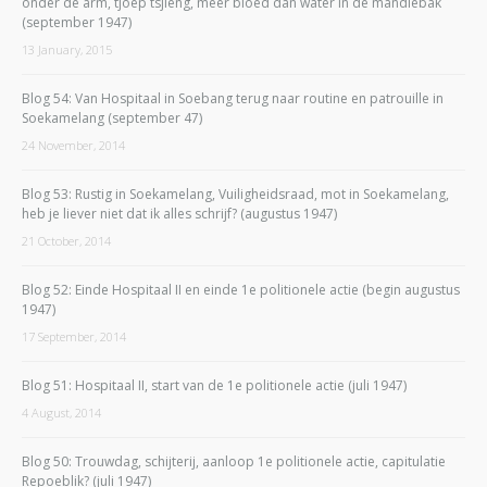
onder de arm, tjoep tsjieng, meer bloed dan water in de mandiebak
(september 1947)
13 January, 2015
Blog 54: Van Hospitaal in Soebang terug naar routine en patrouille in
Soekamelang (september 47)
24 November, 2014
Blog 53: Rustig in Soekamelang, Vuiligheidsraad, mot in Soekamelang,
heb je liever niet dat ik alles schrijf? (augustus 1947)
21 October, 2014
Blog 52: Einde Hospitaal II en einde 1e politionele actie (begin augustus
1947)
17 September, 2014
Blog 51: Hospitaal II, start van de 1e politionele actie (juli 1947)
4 August, 2014
Blog 50: Trouwdag, schijterij, aanloop 1e politionele actie, capitulatie
Repoeblik? (juli 1947)