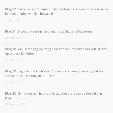
Blog 32: Pakket in bamboemand, de bamboemand waarin de brieven in
het theemeubel worden bewaard
3 April, 2013
Blog 31: Er wordt weer rijst geplant; reusachtige heilige bomen
28 March, 2013
Blog 30: Van Oedjoeng Mentang naar Kebalen, ze willen ons artilleristen
op patrouille hebben
19 March, 2013
Blog 29: Logo 1-6 R.V.A. Meester Cornelis, Oedjoengmentang, Kebalen
van october 1946 t/m januari 1947
10 March, 2013
Blog 28: Mijn vader aan het woord, situatieschets van de begintijd in
Java
28 February, 2013