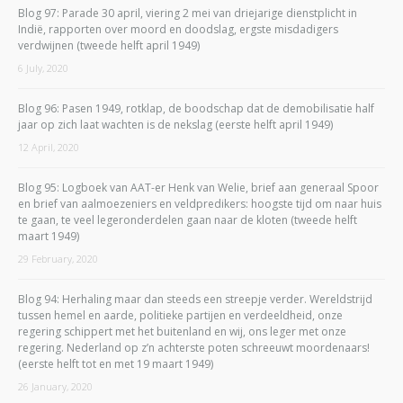
Blog 97: Parade 30 april, viering 2 mei van driejarige dienstplicht in
Indië, rapporten over moord en doodslag, ergste misdadigers
verdwijnen (tweede helft april 1949)
6 July, 2020
Blog 96: Pasen 1949, rotklap, de boodschap dat de demobilisatie half
jaar op zich laat wachten is de nekslag (eerste helft april 1949)
12 April, 2020
Blog 95: Logboek van AAT-er Henk van Welie, brief aan generaal Spoor
en brief van aalmoezeniers en veldpredikers: hoogste tijd om naar huis
te gaan, te veel legeronderdelen gaan naar de kloten (tweede helft
maart 1949)
29 February, 2020
Blog 94: Herhaling maar dan steeds een streepje verder. Wereldstrijd
tussen hemel en aarde, politieke partijen en verdeeldheid, onze
regering schippert met het buitenland en wij, ons leger met onze
regering. Nederland op z’n achterste poten schreeuwt moordenaars!
(eerste helft tot en met 19 maart 1949)
26 January, 2020