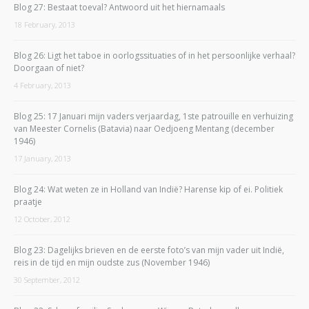
Blog 27: Bestaat toeval? Antwoord uit het hiernamaals
18 February, 2013
Blog 26: Ligt het taboe in oorlogssituaties of in het persoonlijke verhaal?
Doorgaan of niet?
4 February, 2013
Blog 25: 17 Januari mijn vaders verjaardag, 1ste patrouille en verhuizing
van Meester Cornelis (Batavia) naar Oedjoeng Mentang (december
1946)
17 January, 2013
Blog 24: Wat weten ze in Holland van Indië? Harense kip of ei. Politiek
praatje
12 October, 2012
Blog 23: Dagelijks brieven en de eerste foto’s van mijn vader uit Indië,
reis in de tijd en mijn oudste zus (November 1946)
30 September, 2012