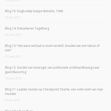
Blog 15: Dagboekje beppe Betsche, 1946
10 July, 2012
Blog 14: Debarkeren Tegelberg
28 June, 2012
Blog 13: ‘Het ware verhaal is nooit verteld’, houden we een taboe of
niet?
21 June, 2012
Blog 12: Gordel van smaragd, van politionele ordehandhaving naar
guerrillaoorlog
14 June, 2012
Blog 11: Laatste reactie op Checkpoint Charlie, een volle neef van mijn
moeder
8 June, 2012