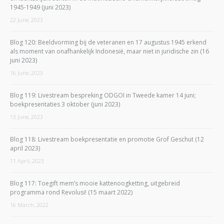
1945-1949 (juni 2023)
22 June, 2023
Blog 120: Beeldvorming bij de veteranen en 17 augustus 1945 erkend
als moment van onafhankelijk Indonesië, maar niet in juridische zin (16
juni 2023)
16 June, 2023
Blog 119: Livestream bespreking ODGOI in Tweede kamer 14 juni;
boekpresentaties 3 oktober (juni 2023)
13 June, 2023
Blog 118: Livestream boekpresentatie en promotie Grof Geschut (12
april 2023)
11 April, 2023
Blog 117: Toegift mem’s mooie kattenoogketting, uitgebreid
programma rond Revolusi! (15 maart 2022)
16 March, 2022