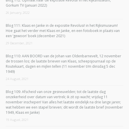
Blog 112: Opmaat naar de expositie Revolsi! in het Rijksmuseum,
Gorkum TV (januari 2022)
26 January, 2022
Blog 111: Klaas en Janke in de expositie Revolusi! in het Rijksmuseum!
Hoe gaat het verder met Klaas en Janke, en een fotoboek in plaats van
een ‘gewoon’ boek (december 2021)
29 December, 2021
Blog 110: AAN BOORD van de Johan van Oldenbarnevelt, 12 november
de trossen los; de laatste brieven van Klaas, scheepsjournaal op de
Routekaart, dagen en mijlen tellen (11 november t/m dinsdag 5 dec
1949)
24 August, 2021
Blog 109: Afscheid van onze gesneuvelden; tot de laatste dag
onzekerheid over datum van vertrek; ik zit op wacht; vrijdag 11
november inschepen! Van alles het laatste eindelijk na drie lange jaren;
wat hebben we een stapel brieven; dit wordt de laatste brief (november
1949, Klaas en Janke)
19 August, 2021