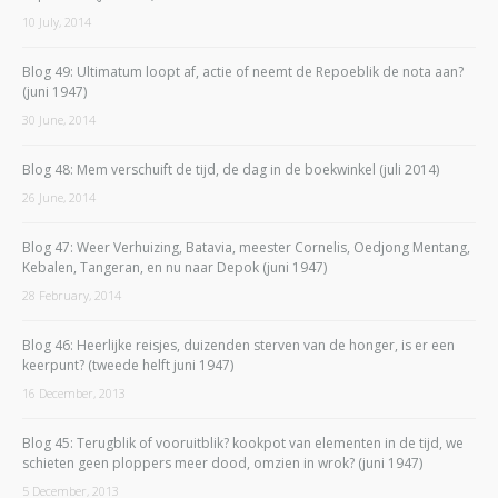
10 July, 2014
Blog 49: Ultimatum loopt af, actie of neemt de Repoeblik de nota aan?
(juni 1947)
30 June, 2014
Blog 48: Mem verschuift de tijd, de dag in de boekwinkel (juli 2014)
26 June, 2014
Blog 47: Weer Verhuizing, Batavia, meester Cornelis, Oedjong Mentang,
Kebalen, Tangeran, en nu naar Depok (juni 1947)
28 February, 2014
Blog 46: Heerlijke reisjes, duizenden sterven van de honger, is er een
keerpunt? (tweede helft juni 1947)
16 December, 2013
Blog 45: Terugblik of vooruitblik? kookpot van elementen in de tijd, we
schieten geen ploppers meer dood, omzien in wrok? (juni 1947)
5 December, 2013