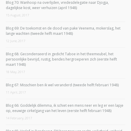
Blog 70: Wanhoop na overlijden, vredesdelegatie naar Djogja,
dagelijkse kost, weer verhuizen (april 1948)
15 August, 2017
Blog 69: De toekomst en de dood van pake Veenema, mokerslag, het
lange wachten (tweede helft maart 1948)
12 June, 2017
Blog 68: Gecondenseerd in gedicht Taboe in het theemeubel, het
persoonlijke bevrijd, rustig, bendes hergroeperen zich (eerste helft
maart 1948)
18 May, 2017
Blog 67: Misschien ben ik wel veranderd (tweede helft februari 1948)
11 April, 2017
Blog 66: Goddelijk dilemma, ik schiet een mens neer en leg er een lapje
op, eeuwige cirkelgang van het leven (eerste helft februari 1948)
14 February, 2017