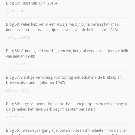
Blog 60: Tussentijd (juni 2016)
2 June, 2016
Blog 59: Velen hebben al een kruisje, wij zijn bijna oerang tani mee,
immens contrast tussen strijd en leven (tweede helft januari 1948)
15 August, 2015
Blog 58: Grimmigheid voorbij grenzen, het graf was al klaar (eerste helft
van januari 1948)
18 June, 2015
Blog 57: Ernstige verruwing, voorzichtig met schatten, de brulaap en
brieven als kranten (oktober 1947)
25 March, 2015
Blog 56: Lege schoenendoos, doodschieten ploppers en verzoening in
de gamelan, het ruwe werk begint (september 1947)
6 March, 2015
Blog 55: Tweede jaargang, rijst pellen in de nacht, schieten met de bren