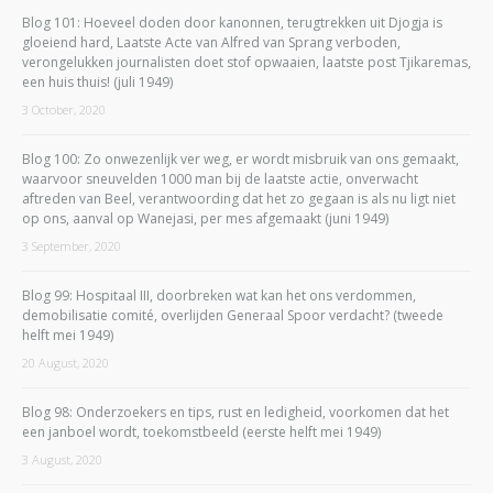
Blog 101: Hoeveel doden door kanonnen, terugtrekken uit Djogja is
gloeiend hard, Laatste Acte van Alfred van Sprang verboden,
verongelukken journalisten doet stof opwaaien, laatste post Tjikaremas,
een huis thuis! (juli 1949)
3 October, 2020
Blog 100: Zo onwezenlijk ver weg, er wordt misbruik van ons gemaakt,
waarvoor sneuvelden 1000 man bij de laatste actie, onverwacht
aftreden van Beel, verantwoording dat het zo gegaan is als nu ligt niet
op ons, aanval op Wanejasi, per mes afgemaakt (juni 1949)
3 September, 2020
Blog 99: Hospitaal III, doorbreken wat kan het ons verdommen,
demobilisatie comité, overlijden Generaal Spoor verdacht? (tweede
helft mei 1949)
20 August, 2020
Blog 98: Onderzoekers en tips, rust en ledigheid, voorkomen dat het
een janboel wordt, toekomstbeeld (eerste helft mei 1949)
3 August, 2020