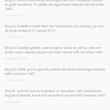
Blog 65: Verlof in Bandoeng, EM brengers van recht, veiligheid, vrijheid
en geluk, kerstfeest. Ter plekke doodgeschoten (tweede helft december
1947)
31 January, 2017
Blog 64: Dodelijk mentale klem, het Theemeubel is bij mij thuis, op naar
de lange eindspurt (17 januari 2017)
17 January, 2017
Blog 63: Dagelijks geweld, zware jongens ruimen we zelf op, niet over
praten snoes, waarom ging ik naar Indië? (eerste helft december 1947)
26 September, 2016
Blog 62: Liefde, god en guerrilla, meteen de schrik erin brengen (tweede
helft november 1947)
10 August, 2016
Blog 61: Verloren brieven november en december 1997, vervloekt de
dag dat ik tekende, ben ik echt veranderd? (eerste helft november 1947)
20 June, 2016