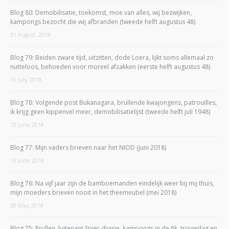
Blog 80: Demobilisatie, toekomst, moe van alles, wij bezwijken,
kampongs bezocht die wij afbranden (tweede helft augustus 48)
31 August, 2018
Blog 79: Beiden zware tijd, uitzitten, dode Loera, lijkt soms allemaal zo
nutteloos, behoeden voor moreel afzakken (eerste helft augustus 48)
16 July, 2018
Blog 78: Volgende post Bukanagara, brullende kwajongens, patrouilles,
ik krijg geen kippenvel meer, demobilisatielijst (tweede helft juli 1948)
19 June, 2018
Blog 77: Mijn vaders brieven naar het NIOD (juni 2018)
13 June, 2018
Blog 76: Na vijf jaar zijn de bamboemanden eindelijk weer bij mij thuis,
mijn moeders brieven nooit in het theemeubel (mei 2018)
30 May, 2018
Blog 75: Prullen, luitenant Spier divisie, kampongs in de fik, trouwdag en