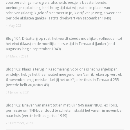
voorbereidingen terugreis, afscheidsfeestje is beestenbende,
oneindige opluchting, heel hoog tijd dat wij praten in plaats van
schrijven (Klaas); ik geloof niet meer in je, ik drijf van je weg, alweer een
periode afsluiten (Janke) (laatste driekwart van september 1949)
4 May, 2021
Blog 104: D-batterij op rust, het wordt steeds moeilijker, volhouden tot
het eind (Klaas) en de moeilijke eerste tijd in Ternaard (Janke) (eind
augustus, begin september 1949)
24 March, 2021
Blog 103: Klaas is terug in Kasomálang, voor ons is het nu afgelopen,
eindelijk, heb je het theemeubel meegenomen Nan, ik reken op vertrek
6 november en jij meiske, durf jij het ook? Janke thuis in Ternaard 255
(tweede helft augustus 49)
31 January, 2021
Blog 102: Brieven van maart tot en met juli 1949 naar NIOD, ex libris,
permissie om TNI-boef dood te schieten, staakt het vuren, in november
naar huis (eerste helft augustus 1949)
23 December, 2020