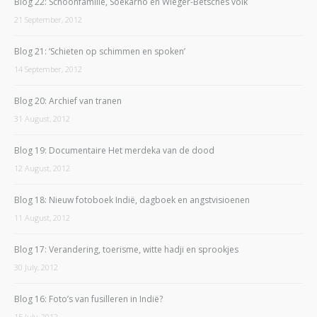
Blog 22: Schoonfamilie, Soekarno en Wieger-Betsches volk
21 September, 2012
Blog 21: ‘Schieten op schimmen en spoken’
14 September, 2012
Blog 20: Archief van tranen
31 August, 2012
Blog 19: Documentaire Het merdeka van de dood
12 August, 2012
Blog 18: Nieuw fotoboek Indië, dagboek en angstvisioenen
11 August, 2012
Blog 17: Verandering, toerisme, witte hadji en sprookjes
30 July, 2012
Blog 16: Foto’s van fusilleren in Indië?
15 July, 2012