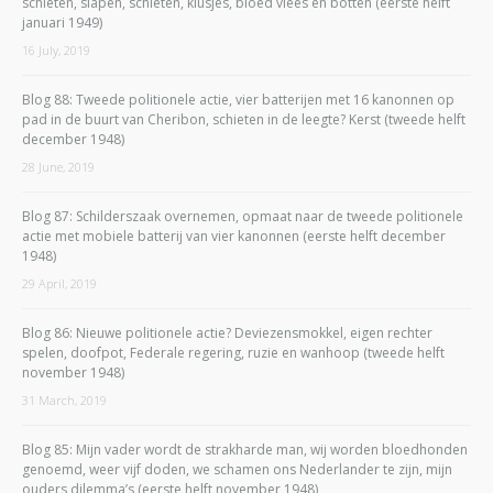
schieten, slapen, schieten, klusjes, bloed vlees en botten (eerste helft
januari 1949)
16 July, 2019
Blog 88: Tweede politionele actie, vier batterijen met 16 kanonnen op
pad in de buurt van Cheribon, schieten in de leegte? Kerst (tweede helft
december 1948)
28 June, 2019
Blog 87: Schilderszaak overnemen, opmaat naar de tweede politionele
actie met mobiele batterij van vier kanonnen (eerste helft december
1948)
29 April, 2019
Blog 86: Nieuwe politionele actie? Deviezensmokkel, eigen rechter
spelen, doofpot, Federale regering, ruzie en wanhoop (tweede helft
november 1948)
31 March, 2019
Blog 85: Mijn vader wordt de strakharde man, wij worden bloedhonden
genoemd, weer vijf doden, we schamen ons Nederlander te zijn, mijn
ouders dilemma’s (eerste helft november 1948)