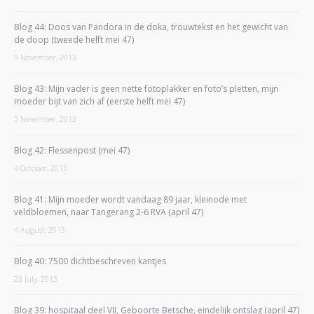
Blog 44: Doos van Pandora in de doka, trouwtekst en het gewicht van
de doop (tweede helft mei 47)
9 November, 2013
Blog 43: Mijn vader is geen nette fotoplakker en foto’s pletten, mijn
moeder bijt van zich af (eerste helft mei 47)
3 November, 2013
Blog 42: Flessenpost (mei 47)
4 October, 2013
Blog 41: Mijn moeder wordt vandaag 89 jaar, kleinode met
veldbloemen, naar Tangerang 2-6 RVA (april 47)
4 August, 2013
Blog 40: 7500 dichtbeschreven kantjes
23 July, 2013
Blog 39: hospitaal deel VII, Geboorte Betsche, eindelijk ontslag (april 47)