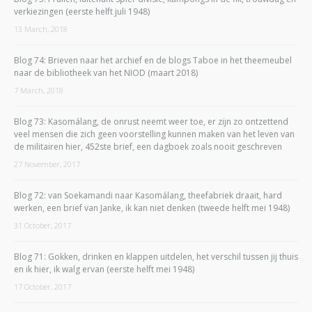
verkiezingen (eerste helft juli 1948)
13 March, 2018
Blog 74: Brieven naar het archief en de blogs Taboe in het theemeubel
naar de bibliotheek van het NIOD (maart 2018)
7 March, 2018
Blog 73: Kasomálang, de onrust neemt weer toe, er zijn zo ontzettend
veel mensen die zich geen voorstelling kunnen maken van het leven van
de militairen hier, 452ste brief, een dagboek zoals nooit geschreven
27 November, 2017
Blog 72: van Soekamandi naar Kasomálang, theefabriek draait, hard
werken, een brief van Janke, ik kan niet denken (tweede helft mei 1948)
31 October, 2017
Blog 71: Gokken, drinken en klappen uitdelen, het verschil tussen jij thuis
en ik hier, ik walg ervan (eerste helft mei 1948)
17 October, 2017