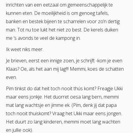
inrichten van een eetzaal om gemeenschappelijk te
kunnen eten. De moeilijkheid is om genoeg tafels,
banken en bestek bijeen te scharrelen voor zo’n dertig
man. Tot nu toe lukt het niet zo best. De kerels duiken
me ’s avonds te veel de kampong in.
Ik weet niks meer.
Je brieven, eerst een innige zoen, je schrijft -kom je even
Klaas? Oe, als het aan mij lag!!! Memmi, koes de schatten
even.
Pim tinkst do dat heit toch nooit thús komt? Freagje Ukki
maar eens jonkje. Het duorret oesa lang bern, memmi
mat lang wachtsje en jimme ek. (Pim, denk jij dat papa
toch nooit thuiskomt? Vraag het Ukki maar eens jongen.
Het duurt zo lang kinderen, memmi moet lang wachten
en jullie ook).