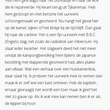
Heb hem gevraagd naar het bureautje en naar de klok
die ik repareerde. Hij kwam terug uit Tjikaremas. Heb
hem gesloopt en met benzine het uurwerk
schoongemaakt en gesmeerd. Nu hangt het geval hier
op de kamer, kijken of het klokje bij de tijd blijft. Dan gaat
hij naar de cantine. Het is een fijn uurwerk met B.B.C.
(Engels) slag, net zoals de radioklok van Hilversum. Hij
slaat ieder kwartier. Het slagwerk deed het niet meer
omdat de kampongbevolking hem tijdens de Japanse
bezetting met klapperolie gesmeerd had, alles plakte
aan elkaar. Wat een verhaal over een huiskamerklok,
daar slaat hij. Ik probeer het uurwerk mee te nemen dan
maak ik er zelf wel een kast omheen. Heb de kapitein
ernaar gevraagd, het wordt een toer maar ik geef het
niet zo gauw op. Als ik wat mee kan nemen ben ik er als
de kippen bij hoor.