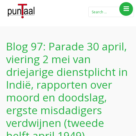
Home
Blog Taboe in het
theemeubel
Blog 97: Parade 30 april,
Boeken
viering 2 mei van
Verhalen
driejarige dienstplicht in
Gedichten
Indië, rapporten over
Contact
moord en doodslag,
ergste misdadigers
verdwijnen (tweede
helft april 1949)