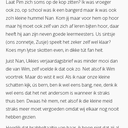
Laat Pim zich soms op de kop zitten? Ik was vroeger
ook zo, op school was ik een bangerd maar ik was ook
zo’n kleine hummel Nan. Kom jij maar voor hem op hoor
maar hij moet ook zelf van zich af leren bijten hoor, daar
heeft hij aan zijn neven goede leermeesters. Us sintsje
(ons zonnetje, Zusje) speelt het zeker zelf wel klaar?
Koes myn lytse skotten even, in dikke tút fan heit.
Juist Nan, Ukkies verjaardagsbrief was minder mooi dan
die van Wim, zelf voelde ik dat ook zo. Net alsof ik Wim
voortrek. Maar do wist it wol. Als ik naar onze kleine
schatten kijk, ús bern, ben ik wel eens bang, nee, denk ik
wel eens dat het net andersom is wanneer ik straks
thuis ben. Dwaas hè mem, net alsof ik die kleine meid
straks meer moet vergoeden omdat wij elkaar nog nooit
hebben gezien.
Heerlijk dat brabbeltaaltje van haar, ik hoop niet dat zij al