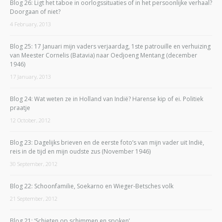
Blog 26: Ligt het taboe in oorlogssituaties of in het persoonlijke verhaal?
Doorgaan of niet?
4 February, 2013
Blog 25: 17 Januari mijn vaders verjaardag, 1ste patrouille en verhuizing
van Meester Cornelis (Batavia) naar Oedjoeng Mentang (december
1946)
17 January, 2013
Blog 24: Wat weten ze in Holland van Indië? Harense kip of ei. Politiek
praatje
12 October, 2012
Blog 23: Dagelijks brieven en de eerste foto’s van mijn vader uit Indië,
reis in de tijd en mijn oudste zus (November 1946)
30 September, 2012
Blog 22: Schoonfamilie, Soekarno en Wieger-Betsches volk
21 September, 2012
Blog 21: ‘Schieten op schimmen en spoken’