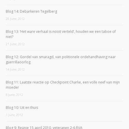
Blog 14: Debarkeren Tegelberg
28 June, 2012
Blog 13: ‘Het ware verhaal is nooit verteld’, houden we een taboe of
niet?
21 June, 2012
Blog 12: Gordel van smaragd, van politionele ordehandhaving naar
guerrillaoorlog
14 June, 2012
Blog 11: Laatste reactie op Checkpoint Charlie, een volle neef van mijn
moeder
8 June, 2012
Blog 10: Uit en thuis
1 June, 2012
Blog 9: Reünie 15 april 2010, veteranen 2-6 RVA