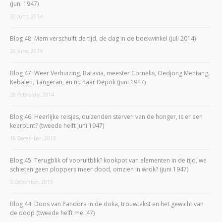
(juni 1947)
30 June, 2014
Blog 48: Mem verschuift de tijd, de dag in de boekwinkel (juli 2014)
26 June, 2014
Blog 47: Weer Verhuizing, Batavia, meester Cornelis, Oedjong Mentang,
Kebalen, Tangeran, en nu naar Depok (juni 1947)
28 February, 2014
Blog 46: Heerlijke reisjes, duizenden sterven van de honger, is er een
keerpunt? (tweede helft juni 1947)
16 December, 2013
Blog 45: Terugblik of vooruitblik? kookpot van elementen in de tijd, we
schieten geen ploppers meer dood, omzien in wrok? (juni 1947)
5 December, 2013
Blog 44: Doos van Pandora in de doka, trouwtekst en het gewicht van
de doop (tweede helft mei 47)