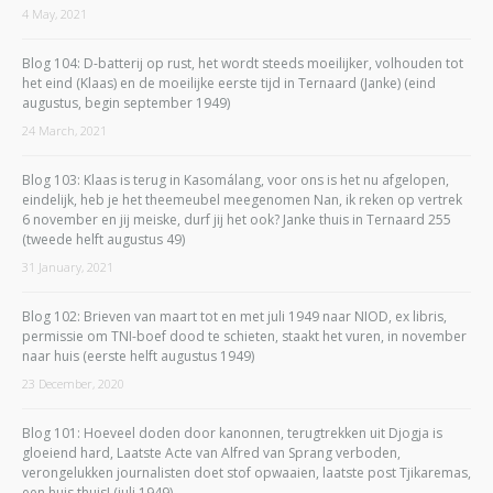
4 May, 2021
Blog 104: D-batterij op rust, het wordt steeds moeilijker, volhouden tot
het eind (Klaas) en de moeilijke eerste tijd in Ternaard (Janke) (eind
augustus, begin september 1949)
24 March, 2021
Blog 103: Klaas is terug in Kasomálang, voor ons is het nu afgelopen,
eindelijk, heb je het theemeubel meegenomen Nan, ik reken op vertrek
6 november en jij meiske, durf jij het ook? Janke thuis in Ternaard 255
(tweede helft augustus 49)
31 January, 2021
Blog 102: Brieven van maart tot en met juli 1949 naar NIOD, ex libris,
permissie om TNI-boef dood te schieten, staakt het vuren, in november
naar huis (eerste helft augustus 1949)
23 December, 2020
Blog 101: Hoeveel doden door kanonnen, terugtrekken uit Djogja is
gloeiend hard, Laatste Acte van Alfred van Sprang verboden,
verongelukken journalisten doet stof opwaaien, laatste post Tjikaremas,
een huis thuis! (juli 1949)