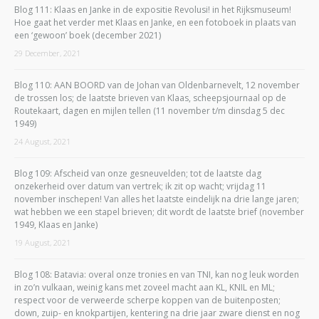
Blog 111: Klaas en Janke in de expositie Revolusi! in het Rijksmuseum!
Hoe gaat het verder met Klaas en Janke, en een fotoboek in plaats van
een ‘gewoon’ boek (december 2021)
29 December, 2021
Blog 110: AAN BOORD van de Johan van Oldenbarnevelt, 12 november
de trossen los; de laatste brieven van Klaas, scheepsjournaal op de
Routekaart, dagen en mijlen tellen (11 november t/m dinsdag 5 dec
1949)
24 August, 2021
Blog 109: Afscheid van onze gesneuvelden; tot de laatste dag
onzekerheid over datum van vertrek; ik zit op wacht; vrijdag 11
november inschepen! Van alles het laatste eindelijk na drie lange jaren;
wat hebben we een stapel brieven; dit wordt de laatste brief (november
1949, Klaas en Janke)
19 August, 2021
Blog 108: Batavia: overal onze tronies en van TNI, kan nog leuk worden
in zo’n vulkaan, weinig kans met zoveel macht aan KL, KNIL en ML;
respect voor de verweerde scherpe koppen van de buitenposten;
down, zuip- en knokpartijen, kentering na drie jaar zware dienst en nog