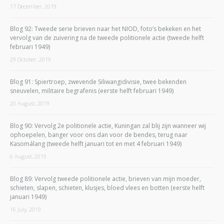
17 December, 2019
Blog 92: Tweede serie brieven naar het NIOD, foto’s bekeken en het
vervolg van de zuivering na de tweede politionele actie (tweede helft
februari 1949)
29 October, 2019
Blog 91: Spiertroep, zwevende Siliwangidivisie, twee bekenden
sneuvelen, militaire begrafenis (eerste helft februari 1949)
20 August, 2019
Blog 90: Vervolg 2e politionele actie, Kuningan zal blij zijn wanneer wij
ophoepelen, banger voor ons dan voor de bendes, terug naar
Kasomálang (tweede helft januari tot en met 4 februari 1949)
6 August, 2019
Blog 89: Vervolg tweede politionele actie, brieven van mijn moeder,
schieten, slapen, schieten, klusjes, bloed vlees en botten (eerste helft
januari 1949)
16 July, 2019