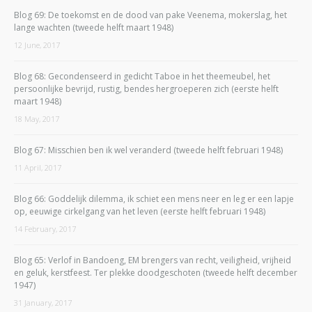
Blog 69: De toekomst en de dood van pake Veenema, mokerslag, het
lange wachten (tweede helft maart 1948)
12 June, 2017
Blog 68: Gecondenseerd in gedicht Taboe in het theemeubel, het
persoonlijke bevrijd, rustig, bendes hergroeperen zich (eerste helft
maart 1948)
18 May, 2017
Blog 67: Misschien ben ik wel veranderd (tweede helft februari 1948)
11 April, 2017
Blog 66: Goddelijk dilemma, ik schiet een mens neer en leg er een lapje
op, eeuwige cirkelgang van het leven (eerste helft februari 1948)
14 February, 2017
Blog 65: Verlof in Bandoeng, EM brengers van recht, veiligheid, vrijheid
en geluk, kerstfeest. Ter plekke doodgeschoten (tweede helft december
1947)
31 January, 2017