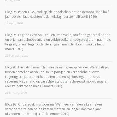
6 July, 2020
Blog 96: Pasen 1949, rotklap, de boodschap dat de demobilisatie half
jaar op zich laat wachten is de nekslag (eerste helft april 1949)
12 April, 2020
Blog 95: Logboek van AAT-er Henk van Welie, brief aan generaal Spoor
en brief van aalmoezeniers en veldpredikers: hoogste tijd om naar huis
te gaan, te veel legeronderdelen gaan naar de kloten (tweede helft
maart 1949)
29 February, 2020
Blog 94: Herhaling maar dan steeds een streepje verder. Wereldstrijd
tussen hemel en aarde, politieke partijen en verdeeldheid, onze
regering schippert met het buitenland en wij, ons leger met onze
regering. Nederland op z’n achterste poten schreeuwt moordenaars!
(eerste helft tot en met 19 maart 1949)
26 January, 2020
Blog 93: Onderzoek in uitvoering: ‘Wanneer verhalen elkaar raken
veranderen ze aan beide kanten meteen’ en langer dan twee jaar
uitzenden is schadelijk (17 december 2019)