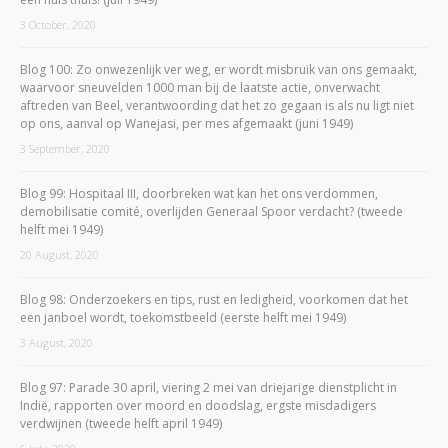
3 October, 2020
Blog 100: Zo onwezenlijk ver weg, er wordt misbruik van ons gemaakt,
waarvoor sneuvelden 1000 man bij de laatste actie, onverwacht
aftreden van Beel, verantwoording dat het zo gegaan is als nu ligt niet
op ons, aanval op Wanejasi, per mes afgemaakt (juni 1949)
3 September, 2020
Blog 99: Hospitaal III, doorbreken wat kan het ons verdommen,
demobilisatie comité, overlijden Generaal Spoor verdacht? (tweede
helft mei 1949)
20 August, 2020
Blog 98: Onderzoekers en tips, rust en ledigheid, voorkomen dat het
een janboel wordt, toekomstbeeld (eerste helft mei 1949)
3 August, 2020
Blog 97: Parade 30 april, viering 2 mei van driejarige dienstplicht in
Indië, rapporten over moord en doodslag, ergste misdadigers
verdwijnen (tweede helft april 1949)