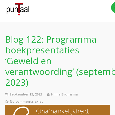
Home
Blog Taboe in het
theemeubel
Blog 122: Programma
Boeken
boekpresentaties
Verhalen
‘Geweld en
Gedichten
verantwoording’ (septem
Contact
2023)
September 13, 2023
Hilma Bruinsma
No comments exist