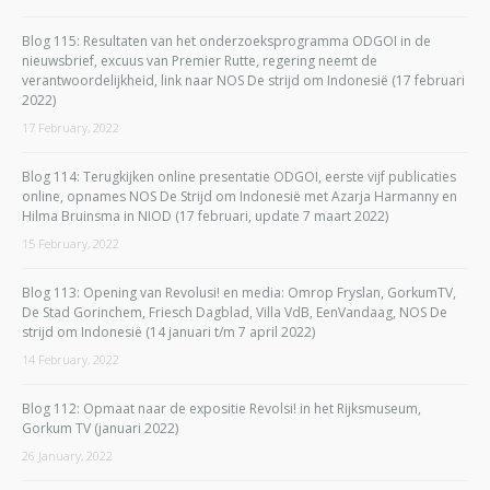
Blog 115: Resultaten van het onderzoeksprogramma ODGOI in de
nieuwsbrief, excuus van Premier Rutte, regering neemt de
verantwoordelijkheid, link naar NOS De strijd om Indonesië (17 februari
2022)
17 February, 2022
Blog 114: Terugkijken online presentatie ODGOI, eerste vijf publicaties
online, opnames NOS De Strijd om Indonesië met Azarja Harmanny en
Hilma Bruinsma in NIOD (17 februari, update 7 maart 2022)
15 February, 2022
Blog 113: Opening van Revolusi! en media: Omrop Fryslan, GorkumTV,
De Stad Gorinchem, Friesch Dagblad, Villa VdB, EenVandaag, NOS De
strijd om Indonesië (14 januari t/m 7 april 2022)
14 February, 2022
Blog 112: Opmaat naar de expositie Revolsi! in het Rijksmuseum,
Gorkum TV (januari 2022)
26 January, 2022