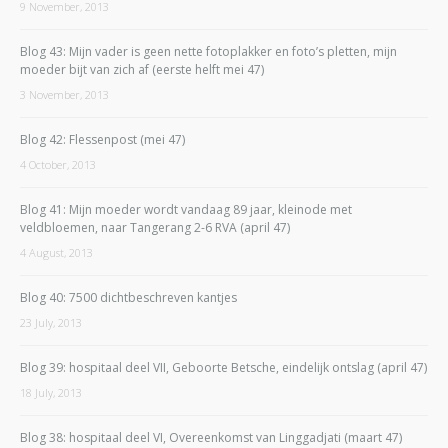
9 November, 2013
Blog 43: Mijn vader is geen nette fotoplakker en foto’s pletten, mijn
moeder bijt van zich af (eerste helft mei 47)
3 November, 2013
Blog 42: Flessenpost (mei 47)
4 October, 2013
Blog 41: Mijn moeder wordt vandaag 89 jaar, kleinode met
veldbloemen, naar Tangerang 2-6 RVA (april 47)
4 August, 2013
Blog 40: 7500 dichtbeschreven kantjes
23 July, 2013
Blog 39: hospitaal deel VII, Geboorte Betsche, eindelijk ontslag (april 47)
18 July, 2013
Blog 38: hospitaal deel VI, Overeenkomst van Linggadjati (maart 47)