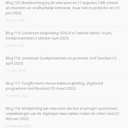
Blog 120: Beeldvorming bij de veteranen en 17 augustus 1945 erkend
als moment van onafhankelijk Indonesië, maar niet in juridische zin (16
juni 2023)
16 June, 2023
Blog 119: Livestream bespreking ODGOI in Tweede kamer 14 juni;
boekpresentaties 3 oktober (juni 2023)
13 June, 2023
Blog 118: Livestream boekpresentatie en promotie Grof Geschut (12
april 2023)
11 April, 2023
Blog 117: Toegift mem’s mooie kattenoogketting, uitgebreid
programma rond Revolusi! (15 maart 2022)
16 March, 2022
Blog 116: Schatplichtig aan veteranen die hun ervaringen opschreven,
ontwikkelingen van de afgelopen twee weken maken de cirkel rond (21
februari 2022)
21 February, 2022