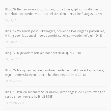
Blog 79: Beiden zware tijd, uitzitten, dode Loera, lijkt soms allemaal zo
nutteloos, behoeden voor moreel afzakken (eerste helft augustus 48)
16 July, 2018
Blog 78: Volgende post Bukanagara, brullende kwajongens, patrouilles,
ik krijg geen kippenvel meer, demobilisatielijst (tweede helft juli 1948)
19 June, 2018
Blog 77: Mijn vaders brieven naar het NIOD (juni 2018)
13 June, 2018
Blog 76: Na vijf jaar zijn de bamboemanden eindelijk weer bij mij thuis,
mijn moeders brieven nooit in het theemeubel (mei 2018)
30 May, 2018
Blog 75: Prullen, luitenant Spier divisie, kampongs in de fik, trouwdag en
verkiezingen (eerste helft juli 1948)
13 March, 2018