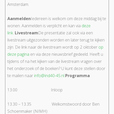
Amsterdam.
Aanmelden
Iedereen is welkom om deze middag bij te
wonen. Aanmelden is verplicht en kan via
deze
link
.
Livestream
De presentatie zal ook via een
livestream uitgezonden worden en later terug te kijken
zijn. De link naar de livestream wordt op 2 oktober
op
deze pagina
en via deze nieuwsbrief gedeeld. Heeft u
tijdens of na het kijken van de livestream vragen over
het onderzoek of de boeken? U kunt deze stellen door
te mailen naar
info@ind40-45.nl
.
Programma
13.00 Inloop
13.30 – 13.35 Welkomstwoord door Ben
Schoenmaker (NIMH)