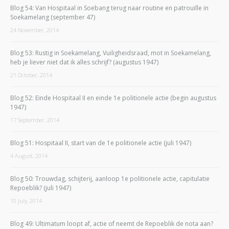
Blog 54: Van Hospitaal in Soebang terug naar routine en patrouille in
Soekamelang (september 47)
24 November, 2014
Blog 53: Rustig in Soekamelang, Vuiligheidsraad, mot in Soekamelang,
heb je liever niet dat ik alles schrijf? (augustus 1947)
21 October, 2014
Blog 52: Einde Hospitaal II en einde 1e politionele actie (begin augustus
1947)
17 September, 2014
Blog 51: Hospitaal II, start van de 1e politionele actie (juli 1947)
4 August, 2014
Blog 50: Trouwdag, schijterij, aanloop 1e politionele actie, capitulatie
Repoeblik? (juli 1947)
10 July, 2014
Blog 49: Ultimatum loopt af, actie of neemt de Repoeblik de nota aan?