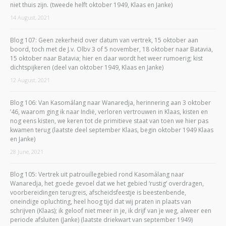
niet thuis zijn. (tweede helft oktober 1949, Klaas en Janke)
14 August, 2021
Blog 107: Geen zekerheid over datum van vertrek, 15 oktober aan
boord, toch met de J.v. Olbv 3 of 5 november, 18 oktober naar Batavia,
15 oktober naar Batavia; hier en daar wordt het weer rumoerig; kist
dichtspijkeren (deel van oktober 1949, Klaas en Janke)
12 August, 2021
Blog 106: Van Kasomálang naar Wanaredja, herinnering aan 3 oktober
’46, waarom ging ik naar Indië, verloren vertrouwen in Klaas, kisten en
nog eens kisten, we keren tot de primitieve staat van toen we hier pas
kwamen terug (laatste deel september Klaas, begin oktober 1949 Klaas
en Janke)
28 June, 2021
Blog 105: Vertrek uit patrouillegebied rond Kasomálang naar
Wanaredja, het goede gevoel dat we het gebied ‘rustig’ overdragen,
voorbereidingen terugreis, afscheidsfeestje is beestenbende,
oneindige opluchting, heel hoog tijd dat wij praten in plaats van
schrijven (Klaas); ik geloof niet meer in je, ik drijf van je weg, alweer een
periode afsluiten (Janke) (laatste driekwart van september 1949)