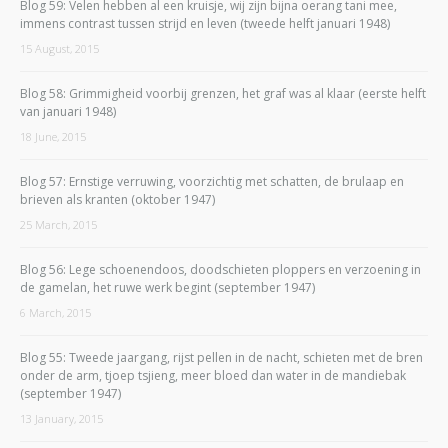
Blog 59: Velen hebben al een kruisje, wij zijn bijna oerang tani mee,
immens contrast tussen strijd en leven (tweede helft januari 1948)
15 August, 2015
Blog 58: Grimmigheid voorbij grenzen, het graf was al klaar (eerste helft
van januari 1948)
18 June, 2015
Blog 57: Ernstige verruwing, voorzichtig met schatten, de brulaap en
brieven als kranten (oktober 1947)
25 March, 2015
Blog 56: Lege schoenendoos, doodschieten ploppers en verzoening in
de gamelan, het ruwe werk begint (september 1947)
6 March, 2015
Blog 55: Tweede jaargang, rijst pellen in de nacht, schieten met de bren
onder de arm, tjoep tsjieng, meer bloed dan water in de mandiebak
(september 1947)
13 January, 2015