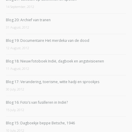
14 September, 2012
Blog 20: Archief van tranen
31 August, 2012
Blog 19: Documentaire Het merdeka van de dood
12 August, 2012
Blog 18: Nieuw fotoboek Indië, dagboek en angstvisioenen
11 August, 2012
Blog 17: Verandering, toerisme, witte hadji en sprookjes
30 July, 2012
Blog 16: Foto’s van fusilleren in Indië?
15 July, 2012
Blog 15: Dagboekje beppe Betsche, 1946
10 July, 2012