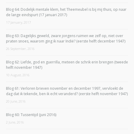
Blog 64: Dodelijk mentale klem, het Theemeubel is bij mij thuis, op naar
de lange eindspurt (17 januari 2017)
17 January, 2017
Blog 63: Dagelijks geweld, zware jongens ruimen we zelf op, niet over
praten snoes, waarom ging ik naar Indië? (eerste helft december 1947)
26 September, 2016
Blog 62: Liefde, god en guerrilla, meteen de schrik erin brengen (tweede
helft november 1947)
10 August, 2016
Blog 61: Verloren brieven november en december 1997, vervloekt de
dag dat ik tekende, ben ik echt veranderd? (eerste helft november 1947)
20 June, 2016
Blog 60: Tussentijd (juni 2016)
2 June, 2016