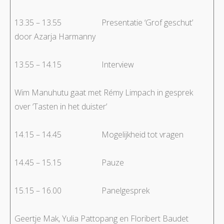
13.35 – 13.55 Presentatie ‘Grof geschut’
door Azarja Harmanny
13.55 – 14.15 Interview
Wim Manuhutu gaat met Rémy Limpach in gesprek
over ‘Tasten in het duister’
14.15 – 14.45 Mogelijkheid tot vragen
14.45 – 15.15 Pauze
15.15 – 16.00 Panelgesprek
Geertje Mak, Yulia Pattopang en Floribert Baudet