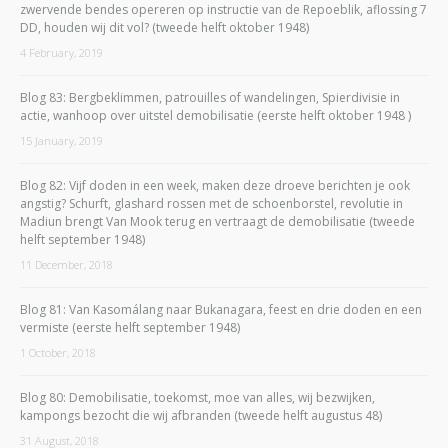
zwervende bendes opereren op instructie van de Repoeblik, aflossing 7
DD, houden wij dit vol? (tweede helft oktober 1948)
4 February, 2019
Blog 83: Bergbeklimmen, patrouilles of wandelingen, Spierdivisie in
actie, wanhoop over uitstel demobilisatie (eerste helft oktober 1948 )
15 January, 2019
Blog 82: Vijf doden in een week, maken deze droeve berichten je ook
angstig? Schurft, glashard rossen met de schoenborstel, revolutie in
Madiun brengt Van Mook terug en vertraagt de demobilisatie (tweede
helft september 1948)
11 December, 2018
Blog 81: Van Kasomálang naar Bukanagara, feest en drie doden en een
vermiste (eerste helft september 1948)
1 October, 2018
Blog 80: Demobilisatie, toekomst, moe van alles, wij bezwijken,
kampongs bezocht die wij afbranden (tweede helft augustus 48)
31 August, 2018