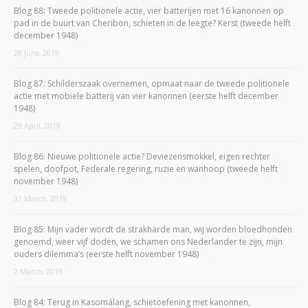
Blog 88: Tweede politionele actie, vier batterijen met 16 kanonnen op
pad in de buurt van Cheribon, schieten in de leegte? Kerst (tweede helft
december 1948)
28 June, 2019
Blog 87: Schilderszaak overnemen, opmaat naar de tweede politionele
actie met mobiele batterij van vier kanonnen (eerste helft december
1948)
29 April, 2019
Blog 86: Nieuwe politionele actie? Deviezensmokkel, eigen rechter
spelen, doofpot, Federale regering, ruzie en wanhoop (tweede helft
november 1948)
31 March, 2019
Blog 85: Mijn vader wordt de strakharde man, wij worden bloedhonden
genoemd, weer vijf doden, we schamen ons Nederlander te zijn, mijn
ouders dilemma’s (eerste helft november 1948)
2 March, 2019
Blog 84: Terug in Kasomálang, schietoefening met kanonnen,