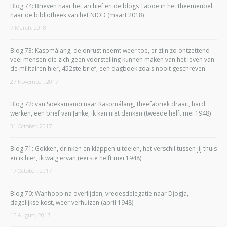
Blog 74: Brieven naar het archief en de blogs Taboe in het theemeubel
naar de bibliotheek van het NIOD (maart 2018)
7 March, 2018
Blog 73: Kasomálang, de onrust neemt weer toe, er zijn zo ontzettend
veel mensen die zich geen voorstelling kunnen maken van het leven van
de militairen hier, 452ste brief, een dagboek zoals nooit geschreven
27 November, 2017
Blog 72: van Soekamandi naar Kasomálang, theefabriek draait, hard
werken, een brief van Janke, ik kan niet denken (tweede helft mei 1948)
31 October, 2017
Blog 71: Gokken, drinken en klappen uitdelen, het verschil tussen jij thuis
en ik hier, ik walg ervan (eerste helft mei 1948)
17 October, 2017
Blog 70: Wanhoop na overlijden, vredesdelegatie naar Djogja,
dagelijkse kost, weer verhuizen (april 1948)
15 August, 2017