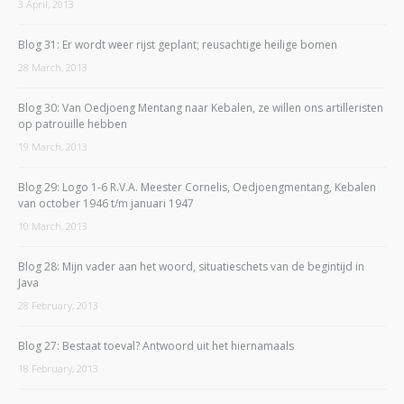
3 April, 2013
Blog 31: Er wordt weer rijst geplant; reusachtige heilige bomen
28 March, 2013
Blog 30: Van Oedjoeng Mentang naar Kebalen, ze willen ons artilleristen
op patrouille hebben
19 March, 2013
Blog 29: Logo 1-6 R.V.A. Meester Cornelis, Oedjoengmentang, Kebalen
van october 1946 t/m januari 1947
10 March, 2013
Blog 28: Mijn vader aan het woord, situatieschets van de begintijd in
Java
28 February, 2013
Blog 27: Bestaat toeval? Antwoord uit het hiernamaals
18 February, 2013