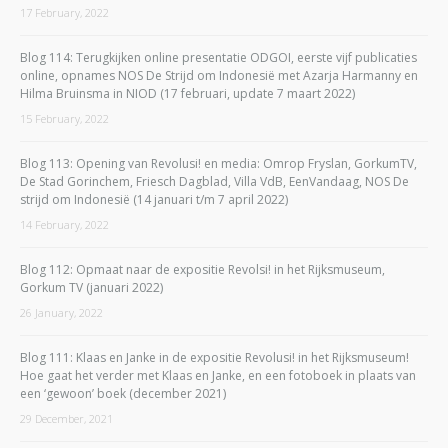
17 February, 2022
Blog 114: Terugkijken online presentatie ODGOI, eerste vijf publicaties
online, opnames NOS De Strijd om Indonesië met Azarja Harmanny en
Hilma Bruinsma in NIOD (17 februari, update 7 maart 2022)
15 February, 2022
Blog 113: Opening van Revolusi! en media: Omrop Fryslan, GorkumTV,
De Stad Gorinchem, Friesch Dagblad, Villa VdB, EenVandaag, NOS De
strijd om Indonesië (14 januari t/m 7 april 2022)
14 February, 2022
Blog 112: Opmaat naar de expositie Revolsi! in het Rijksmuseum,
Gorkum TV (januari 2022)
26 January, 2022
Blog 111: Klaas en Janke in de expositie Revolusi! in het Rijksmuseum!
Hoe gaat het verder met Klaas en Janke, en een fotoboek in plaats van
een ‘gewoon’ boek (december 2021)
29 December, 2021