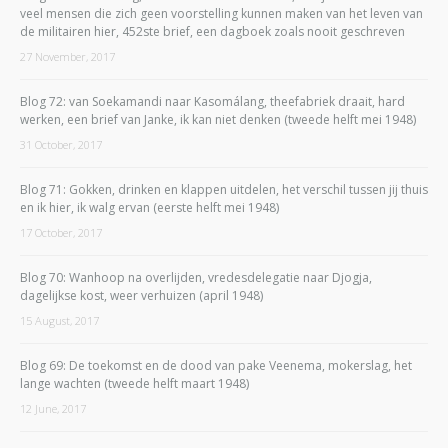
veel mensen die zich geen voorstelling kunnen maken van het leven van
de militairen hier, 452ste brief, een dagboek zoals nooit geschreven
27 November, 2017
Blog 72: van Soekamandi naar Kasomálang, theefabriek draait, hard
werken, een brief van Janke, ik kan niet denken (tweede helft mei 1948)
31 October, 2017
Blog 71: Gokken, drinken en klappen uitdelen, het verschil tussen jij thuis
en ik hier, ik walg ervan (eerste helft mei 1948)
17 October, 2017
Blog 70: Wanhoop na overlijden, vredesdelegatie naar Djogja,
dagelijkse kost, weer verhuizen (april 1948)
15 August, 2017
Blog 69: De toekomst en de dood van pake Veenema, mokerslag, het
lange wachten (tweede helft maart 1948)
12 June, 2017