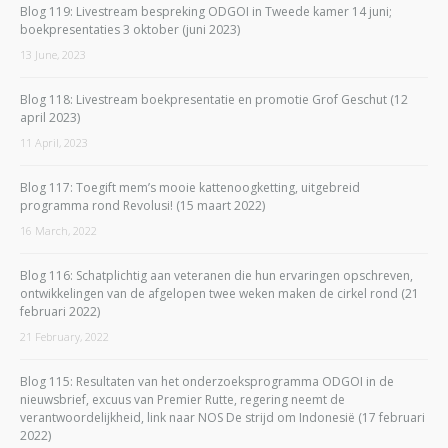
Blog 119: Livestream bespreking ODGOI in Tweede kamer 14 juni;
boekpresentaties 3 oktober (juni 2023)
13 June, 2023
Blog 118: Livestream boekpresentatie en promotie Grof Geschut (12
april 2023)
11 April, 2023
Blog 117: Toegift mem’s mooie kattenoogketting, uitgebreid
programma rond Revolusi! (15 maart 2022)
16 March, 2022
Blog 116: Schatplichtig aan veteranen die hun ervaringen opschreven,
ontwikkelingen van de afgelopen twee weken maken de cirkel rond (21
februari 2022)
21 February, 2022
Blog 115: Resultaten van het onderzoeksprogramma ODGOI in de
nieuwsbrief, excuus van Premier Rutte, regering neemt de
verantwoordelijkheid, link naar NOS De strijd om Indonesië (17 februari
2022)