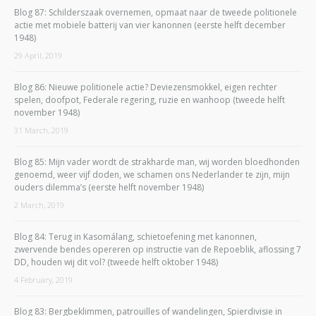
Blog 87: Schilderszaak overnemen, opmaat naar de tweede politionele
actie met mobiele batterij van vier kanonnen (eerste helft december
1948)
29 April, 2019
Blog 86: Nieuwe politionele actie? Deviezensmokkel, eigen rechter
spelen, doofpot, Federale regering, ruzie en wanhoop (tweede helft
november 1948)
31 March, 2019
Blog 85: Mijn vader wordt de strakharde man, wij worden bloedhonden
genoemd, weer vijf doden, we schamen ons Nederlander te zijn, mijn
ouders dilemma’s (eerste helft november 1948)
2 March, 2019
Blog 84: Terug in Kasomálang, schietoefening met kanonnen,
zwervende bendes opereren op instructie van de Repoeblik, aflossing 7
DD, houden wij dit vol? (tweede helft oktober 1948)
4 February, 2019
Blog 83: Bergbeklimmen, patrouilles of wandelingen, Spierdivisie in