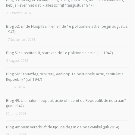
heb je liever niet dat ik alles schrijf? (augustus 1947)
21 October, 2014
Blog 52: Einde Hospitaal II en einde 1e politionele actie (begin augustus
1947)
17 September, 2014
Blog 51: Hospitaal II, start van de 1e politionele actie (juli 1947)
4 August, 2014
Blog 50: Trouwdag, schijterij, aanloop 1e politionele actie, capitulatie
Repoeblik? (juli 1947)
10 July, 2014
Blog 49: Ultimatum loopt af, actie of neemt de Repoeblik de nota aan?
(juni 1947)
30 June, 2014
Blog 48: Mem verschuift de tijd, de dag in de boekwinkel (juli 2014)
26 June, 2014