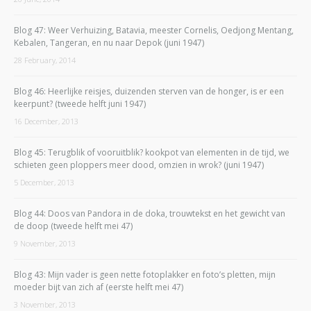
Blog 47: Weer Verhuizing, Batavia, meester Cornelis, Oedjong Mentang,
Kebalen, Tangeran, en nu naar Depok (juni 1947)
28 February, 2014
Blog 46: Heerlijke reisjes, duizenden sterven van de honger, is er een
keerpunt? (tweede helft juni 1947)
16 December, 2013
Blog 45: Terugblik of vooruitblik? kookpot van elementen in de tijd, we
schieten geen ploppers meer dood, omzien in wrok? (juni 1947)
5 December, 2013
Blog 44: Doos van Pandora in de doka, trouwtekst en het gewicht van
de doop (tweede helft mei 47)
9 November, 2013
Blog 43: Mijn vader is geen nette fotoplakker en foto’s pletten, mijn
moeder bijt van zich af (eerste helft mei 47)
3 November, 2013