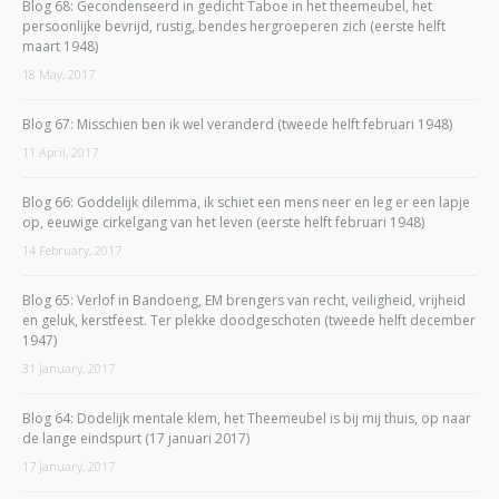
Blog 68: Gecondenseerd in gedicht Taboe in het theemeubel, het
persoonlijke bevrijd, rustig, bendes hergroeperen zich (eerste helft
maart 1948)
18 May, 2017
Blog 67: Misschien ben ik wel veranderd (tweede helft februari 1948)
11 April, 2017
Blog 66: Goddelijk dilemma, ik schiet een mens neer en leg er een lapje
op, eeuwige cirkelgang van het leven (eerste helft februari 1948)
14 February, 2017
Blog 65: Verlof in Bandoeng, EM brengers van recht, veiligheid, vrijheid
en geluk, kerstfeest. Ter plekke doodgeschoten (tweede helft december
1947)
31 January, 2017
Blog 64: Dodelijk mentale klem, het Theemeubel is bij mij thuis, op naar
de lange eindspurt (17 januari 2017)
17 January, 2017