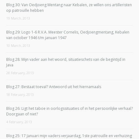
Blog 30: Van Oedjoeng Mentang naar Kebalen, ze willen ons artilleristen
op patrouille hebben
19 March, 2013
Blog 29: Logo 1-6 R.V.A. Meester Cornelis, Oedjoengmentang, Kebalen
van october 1946 t/m januari 1947
10 March, 2013
Blog 28: Mijn vader aan het woord, situatieschets van de begintijd in
Java
28 February, 2013
Blog 27: Bestaat toeval? Antwoord uit het hiernamaals
18 February, 2013
Blog 26: Ligt het taboe in oorlogssituaties of in het persoonlijke verhaal?
Doorgaan of niet?
4 February, 2013
Blog 25: 17 Januari mijn vaders verjaardag, 1ste patrouille en verhuizing