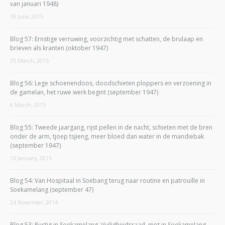
van januari 1948)
18 June, 2015
Blog 57: Ernstige verruwing, voorzichtig met schatten, de brulaap en
brieven als kranten (oktober 1947)
25 March, 2015
Blog 56: Lege schoenendoos, doodschieten ploppers en verzoening in
de gamelan, het ruwe werk begint (september 1947)
6 March, 2015
Blog 55: Tweede jaargang, rijst pellen in de nacht, schieten met de bren
onder de arm, tjoep tsjieng, meer bloed dan water in de mandiebak
(september 1947)
13 January, 2015
Blog 54: Van Hospitaal in Soebang terug naar routine en patrouille in
Soekamelang (september 47)
24 November, 2014
Blog 53: Rustig in Soekamelang, Vuiligheidsraad, mot in Soekamelang,