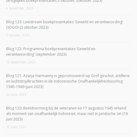
terugkijken boekpresentaties 3 oktober, (oktober 2023)
6 November, 2023
Blog 123: Livestream boekpresentaties ‘Geweld en verantwoording’
ODGOI (3 oktober 2023)
2 October, 2023
Blog 122: Programma boekpresentaties ‘Geweld en
verantwoording’ (september 2023)
13 September, 2023
Blog 121: Azarja Harmanny is gepromoveerd op Grof geschut, artillerie
en luchtstrijdkrachten in de Indonesische Onafhankelijkheidsoorlog
1945-1949 (juni 2023)
22 June, 2023
Blog 120: Beeldvorming bij de veteranen en 17 augustus 1945 erkend
als moment van onafhankelijk Indonesië, maar niet in juridische zin (16
juni 2023)
16 June, 2023