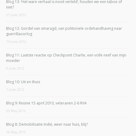
Blog 13: ‘Het ware verhaal is nooit verteld’, houden we een taboe of
niet?
21 June, 2012
Blog 12: Gordel van smaragd, van politionele ordehandhaving naar
guerrillaoorlog
14 June, 2012
Blog 11: Laatste reactie op Checkpoint Charlie, een volle neef van mijn
moeder
8 June, 2012
Blog 10: Uit en thuis
1 June, 2012
Blog 9: Reünie 15 april 2010, veteranen 2-6 RVA
25 May, 2012
Blog 8: Demobilisatie Indië, weer naar huis, blij?
16 May, 2012