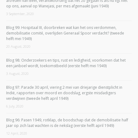
aftreden van Beel, verantwoording dat het zo gegaan is als nu ligt niet
op ons, aanval op Wanejasi, per mes afgemaakt (juni 1949)
3 September, 2020
Blog 99: Hospitaal III, doorbreken wat kan het ons verdommen,
demobilisatie comité, overlijden Generaal Spoor verdacht? (tweede
helft mei 1949)
20 August, 2020
Blog 98: Onderzoekers en tips, rust en ledigheid, voorkomen dat het
een janboel wordt, toekomstbeeld (eerste helft mei 1949)
3 August, 2020
Blog 97: Parade 30 april, viering 2 mei van driejarige dienstplicht in
Indië, rapporten over moord en doodslag, ergste misdadigers
verdwijnen (tweede helft april 1949)
6 July, 2020
Blog 96: Pasen 1949, rotklap, de boodschap dat de demobilisatie half
jaar op zich laat wachten is de nekslag (eerste helft april 1949)
12 April, 2020