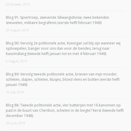
29 October, 2019
Blog 91: Spiertroep, zwevende Siliwangidivisie, twee bekenden
sneuvelen, militaire begrafenis (eerste helft februari 1949)
20 August, 2019
Blog 90: Vervolg 2e politionele actie, Kuningan zal blij zijn wanneer wij
ophoepelen, banger voor ons dan voor de bendes, terug naar
Kasomálang (tweede helft januari tot en met 4 februari 1949)
6 August, 2019
Blog 89: Vervolg tweede politionele actie, brieven van mijn moeder,
schieten, slapen, schieten, klusjes, bloed vlees en botten (eerste helft
januari 1949)
16 July, 2019
Blog 88: Tweede politionele actie, vier batterijen met 16 kanonnen op
pad in de buurt van Cheribon, schieten in de leegte? Kerst (tweede helft
december 1948)
28 June, 2019