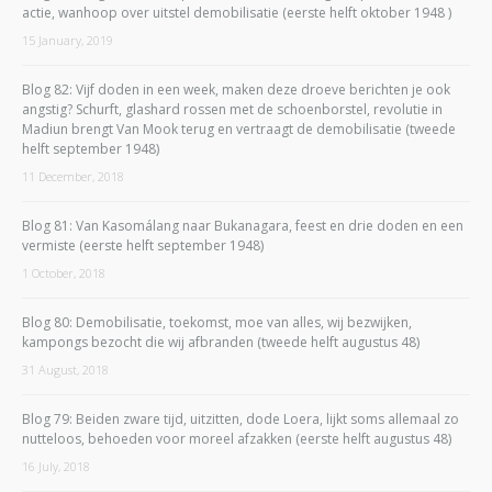
actie, wanhoop over uitstel demobilisatie (eerste helft oktober 1948 )
15 January, 2019
Blog 82: Vijf doden in een week, maken deze droeve berichten je ook
angstig? Schurft, glashard rossen met de schoenborstel, revolutie in
Madiun brengt Van Mook terug en vertraagt de demobilisatie (tweede
helft september 1948)
11 December, 2018
Blog 81: Van Kasomálang naar Bukanagara, feest en drie doden en een
vermiste (eerste helft september 1948)
1 October, 2018
Blog 80: Demobilisatie, toekomst, moe van alles, wij bezwijken,
kampongs bezocht die wij afbranden (tweede helft augustus 48)
31 August, 2018
Blog 79: Beiden zware tijd, uitzitten, dode Loera, lijkt soms allemaal zo
nutteloos, behoeden voor moreel afzakken (eerste helft augustus 48)
16 July, 2018