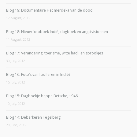
Blog 19: Documentaire Het merdeka van de dood
12 August, 2012
Blog 18: Nieuw fotoboek Indië, dagboek en angstvisioenen
11 August, 2012
Blog 17: Verandering, toerisme, witte hadji en sprookjes
30 July, 2012
Blog 16: Foto’s van fusilleren in Indië?
15 July, 2012
Blog 15: Dagboekje beppe Betsche, 1946
10 July, 2012
Blog 14: Debarkeren Tegelberg
28 June, 2012