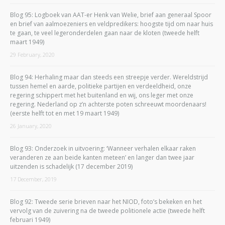
Blog 95: Logboek van AAT-er Henk van Welie, brief aan generaal Spoor
en brief van aalmoezeniers en veldpredikers: hoogste tijd om naar huis
te gaan, te veel legeronderdelen gaan naar de kloten (tweede helft
maart 1949)
29 February, 2020
Blog 94: Herhaling maar dan steeds een streepje verder. Wereldstrijd
tussen hemel en aarde, politieke partijen en verdeeldheid, onze
regering schippert met het buitenland en wij, ons leger met onze
regering. Nederland op z’n achterste poten schreeuwt moordenaars!
(eerste helft tot en met 19 maart 1949)
26 January, 2020
Blog 93: Onderzoek in uitvoering: ‘Wanneer verhalen elkaar raken
veranderen ze aan beide kanten meteen’ en langer dan twee jaar
uitzenden is schadelijk (17 december 2019)
17 December, 2019
Blog 92: Tweede serie brieven naar het NIOD, foto’s bekeken en het
vervolg van de zuivering na de tweede politionele actie (tweede helft
februari 1949)