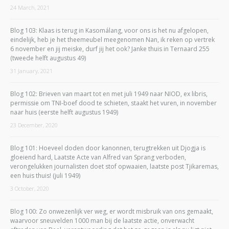
24 March, 2021
Blog 103: Klaas is terug in Kasomálang, voor ons is het nu afgelopen,
eindelijk, heb je het theemeubel meegenomen Nan, ik reken op vertrek
6 november en jij meiske, durf jij het ook? Janke thuis in Ternaard 255
(tweede helft augustus 49)
31 January, 2021
Blog 102: Brieven van maart tot en met juli 1949 naar NIOD, ex libris,
permissie om TNI-boef dood te schieten, staakt het vuren, in november
naar huis (eerste helft augustus 1949)
23 December, 2020
Blog 101: Hoeveel doden door kanonnen, terugtrekken uit Djogja is
gloeiend hard, Laatste Acte van Alfred van Sprang verboden,
verongelukken journalisten doet stof opwaaien, laatste post Tjikaremas,
een huis thuis! (juli 1949)
3 October, 2020
Blog 100: Zo onwezenlijk ver weg, er wordt misbruik van ons gemaakt,
waarvoor sneuvelden 1000 man bij de laatste actie, onverwacht