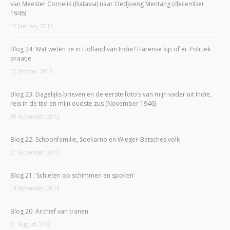
van Meester Cornelis (Batavia) naar Oedjoeng Mentang (december
1946)
17 January, 2013
Blog 24: Wat weten ze in Holland van Indië? Harense kip of ei. Politiek
praatje
12 October, 2012
Blog 23: Dagelijks brieven en de eerste foto’s van mijn vader uit Indië,
reis in de tijd en mijn oudste zus (November 1946)
30 September, 2012
Blog 22: Schoonfamilie, Soekarno en Wieger-Betsches volk
21 September, 2012
Blog 21: ‘Schieten op schimmen en spoken’
14 September, 2012
Blog 20: Archief van tranen
31 August, 2012