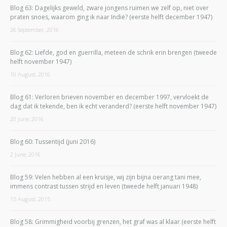
Blog 63: Dagelijks geweld, zware jongens ruimen we zelf op, niet over
praten snoes, waarom ging ik naar Indië? (eerste helft december 1947)
26 September, 2016
Blog 62: Liefde, god en guerrilla, meteen de schrik erin brengen (tweede
helft november 1947)
10 August, 2016
Blog 61: Verloren brieven november en december 1997, vervloekt de
dag dat ik tekende, ben ik echt veranderd? (eerste helft november 1947)
20 June, 2016
Blog 60: Tussentijd (juni 2016)
2 June, 2016
Blog 59: Velen hebben al een kruisje, wij zijn bijna oerang tani mee,
immens contrast tussen strijd en leven (tweede helft januari 1948)
15 August, 2015
Blog 58: Grimmigheid voorbij grenzen, het graf was al klaar (eerste helft