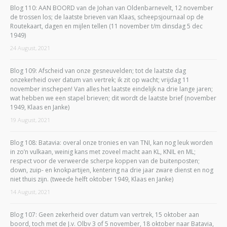
Blog 110: AAN BOORD van de Johan van Oldenbarnevelt, 12 november
de trossen los; de laatste brieven van Klaas, scheepsjournaal op de
Routekaart, dagen en mijlen tellen (11 november t/m dinsdag 5 dec
1949)
24 August, 2021
Blog 109: Afscheid van onze gesneuvelden; tot de laatste dag
onzekerheid over datum van vertrek; ik zit op wacht; vrijdag 11
november inschepen! Van alles het laatste eindelijk na drie lange jaren;
wat hebben we een stapel brieven; dit wordt de laatste brief (november
1949, Klaas en Janke)
19 August, 2021
Blog 108: Batavia: overal onze tronies en van TNI, kan nog leuk worden
in zo’n vulkaan, weinig kans met zoveel macht aan KL, KNIL en ML;
respect voor de verweerde scherpe koppen van de buitenposten;
down, zuip- en knokpartijen, kentering na drie jaar zware dienst en nog
niet thuis zijn. (tweede helft oktober 1949, Klaas en Janke)
14 August, 2021
Blog 107: Geen zekerheid over datum van vertrek, 15 oktober aan
boord, toch met de J.v. Olbv 3 of 5 november, 18 oktober naar Batavia,