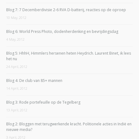
Blog 7: 7 Decemberdivisie 2-6 RVA D-batterij, reacties op de oproep
10 May, 2012
Blog 6: World Press Photo, dodenherdenking en bevrijdingsdag
4 May, 2012
Blog 5: HhhH, Himmlers hersenen heten Heydrich. Laurent Binet, ik lees
het nu
24 April, 2012
Blog 4: De club van 85+ mannen
14 April, 2012
Blog 3: Rode portefeuille op de Tegelberg
13 April, 2012
Blog 2: Bloggen met terugwerkende kracht. Politionele acties in Indië en
nieuwe media?
3 April, 2012