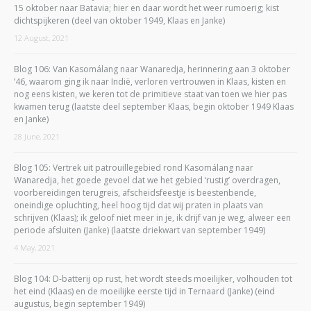
15 oktober naar Batavia; hier en daar wordt het weer rumoerig; kist
dichtspijkeren (deel van oktober 1949, Klaas en Janke)
12 August, 2021
Blog 106: Van Kasomálang naar Wanaredja, herinnering aan 3 oktober
’46, waarom ging ik naar Indië, verloren vertrouwen in Klaas, kisten en
nog eens kisten, we keren tot de primitieve staat van toen we hier pas
kwamen terug (laatste deel september Klaas, begin oktober 1949 Klaas
en Janke)
28 June, 2021
Blog 105: Vertrek uit patrouillegebied rond Kasomálang naar
Wanaredja, het goede gevoel dat we het gebied ‘rustig’ overdragen,
voorbereidingen terugreis, afscheidsfeestje is beestenbende,
oneindige opluchting, heel hoog tijd dat wij praten in plaats van
schrijven (Klaas); ik geloof niet meer in je, ik drijf van je weg, alweer een
periode afsluiten (Janke) (laatste driekwart van september 1949)
4 May, 2021
Blog 104: D-batterij op rust, het wordt steeds moeilijker, volhouden tot
het eind (Klaas) en de moeilijke eerste tijd in Ternaard (Janke) (eind
augustus, begin september 1949)