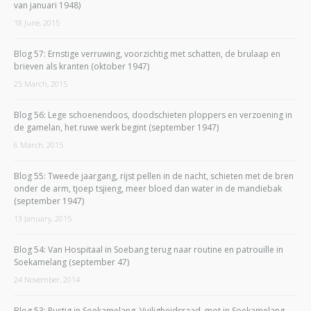
van januari 1948)
18 June, 2015
Blog 57: Ernstige verruwing, voorzichtig met schatten, de brulaap en
brieven als kranten (oktober 1947)
25 March, 2015
Blog 56: Lege schoenendoos, doodschieten ploppers en verzoening in
de gamelan, het ruwe werk begint (september 1947)
6 March, 2015
Blog 55: Tweede jaargang, rijst pellen in de nacht, schieten met de bren
onder de arm, tjoep tsjieng, meer bloed dan water in de mandiebak
(september 1947)
13 January, 2015
Blog 54: Van Hospitaal in Soebang terug naar routine en patrouille in
Soekamelang (september 47)
24 November, 2014
Blog 53: Rustig in Soekamelang, Vuiligheidsraad, mot in Soekamelang,