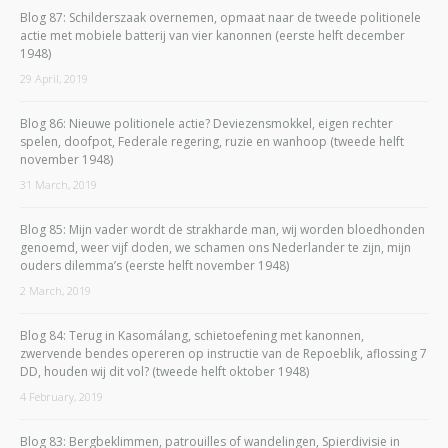
Blog 87: Schilderszaak overnemen, opmaat naar de tweede politionele
actie met mobiele batterij van vier kanonnen (eerste helft december
1948)
29 April, 2019
Blog 86: Nieuwe politionele actie? Deviezensmokkel, eigen rechter
spelen, doofpot, Federale regering, ruzie en wanhoop (tweede helft
november 1948)
31 March, 2019
Blog 85: Mijn vader wordt de strakharde man, wij worden bloedhonden
genoemd, weer vijf doden, we schamen ons Nederlander te zijn, mijn
ouders dilemma’s (eerste helft november 1948)
2 March, 2019
Blog 84: Terug in Kasomálang, schietoefening met kanonnen,
zwervende bendes opereren op instructie van de Repoeblik, aflossing 7
DD, houden wij dit vol? (tweede helft oktober 1948)
4 February, 2019
Blog 83: Bergbeklimmen, patrouilles of wandelingen, Spierdivisie in