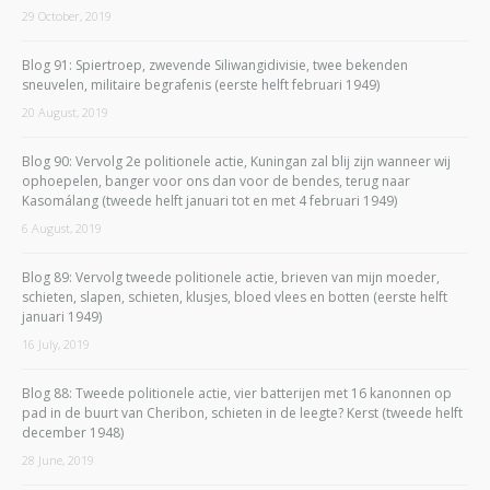
29 October, 2019
Blog 91: Spiertroep, zwevende Siliwangidivisie, twee bekenden
sneuvelen, militaire begrafenis (eerste helft februari 1949)
20 August, 2019
Blog 90: Vervolg 2e politionele actie, Kuningan zal blij zijn wanneer wij
ophoepelen, banger voor ons dan voor de bendes, terug naar
Kasomálang (tweede helft januari tot en met 4 februari 1949)
6 August, 2019
Blog 89: Vervolg tweede politionele actie, brieven van mijn moeder,
schieten, slapen, schieten, klusjes, bloed vlees en botten (eerste helft
januari 1949)
16 July, 2019
Blog 88: Tweede politionele actie, vier batterijen met 16 kanonnen op
pad in de buurt van Cheribon, schieten in de leegte? Kerst (tweede helft
december 1948)
28 June, 2019