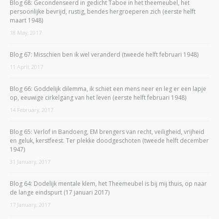
Blog 68: Gecondenseerd in gedicht Taboe in het theemeubel, het
persoonlijke bevrijd, rustig, bendes hergroeperen zich (eerste helft
maart 1948)
18 May, 2017
Blog 67: Misschien ben ik wel veranderd (tweede helft februari 1948)
11 April, 2017
Blog 66: Goddelijk dilemma, ik schiet een mens neer en leg er een lapje
op, eeuwige cirkelgang van het leven (eerste helft februari 1948)
14 February, 2017
Blog 65: Verlof in Bandoeng, EM brengers van recht, veiligheid, vrijheid
en geluk, kerstfeest. Ter plekke doodgeschoten (tweede helft december
1947)
31 January, 2017
Blog 64: Dodelijk mentale klem, het Theemeubel is bij mij thuis, op naar
de lange eindspurt (17 januari 2017)
17 January, 2017