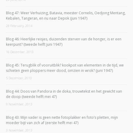
Blog 47: Weer Verhuizing, Batavia, meester Cornelis, Oedjong Mentang,
Kebalen, Tangeran, en nu naar Depok (juni 1947)
28 February, 2014
Blog 46: Heerlijke reisjes, duizenden sterven van de honger, is er een
keerpunt? (tweede helft juni 1947)
16 December, 2013
Blog 45: Terugblik of vooruitblik? kookpot van elementen in de tijd, we
schieten geen ploppers meer dood, omzien in wrok? (juni 1947)
5 December, 2013
Blog 44: Doos van Pandora in de doka, trouwtekst en het gewicht van
de doop (tweede helft mei 47)
9 November, 2013
Blog 43: Mijn vader is geen nette fotoplakker en foto’s pletten, mijn
moeder bijt van zich af (eerste helft mei 47)
3 November, 2013