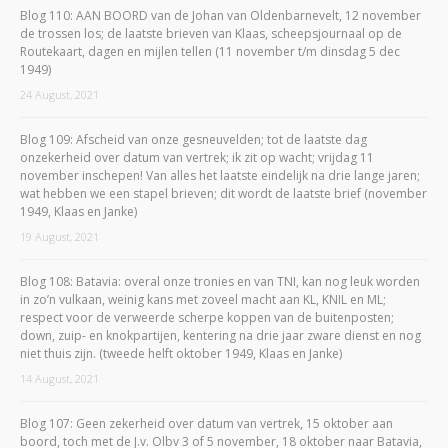
Blog 110: AAN BOORD van de Johan van Oldenbarnevelt, 12 november
de trossen los; de laatste brieven van Klaas, scheepsjournaal op de
Routekaart, dagen en mijlen tellen (11 november t/m dinsdag 5 dec
1949)
24 August, 2021
Blog 109: Afscheid van onze gesneuvelden; tot de laatste dag
onzekerheid over datum van vertrek; ik zit op wacht; vrijdag 11
november inschepen! Van alles het laatste eindelijk na drie lange jaren;
wat hebben we een stapel brieven; dit wordt de laatste brief (november
1949, Klaas en Janke)
19 August, 2021
Blog 108: Batavia: overal onze tronies en van TNI, kan nog leuk worden
in zo’n vulkaan, weinig kans met zoveel macht aan KL, KNIL en ML;
respect voor de verweerde scherpe koppen van de buitenposten;
down, zuip- en knokpartijen, kentering na drie jaar zware dienst en nog
niet thuis zijn. (tweede helft oktober 1949, Klaas en Janke)
14 August, 2021
Blog 107: Geen zekerheid over datum van vertrek, 15 oktober aan
boord, toch met de J.v. Olbv 3 of 5 november, 18 oktober naar Batavia,