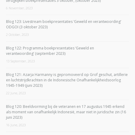
terugkijken boekpresentaties 3 oktober, (oktober 2023)
6 November, 2023
Blog 123: Livestream boekpresentaties ‘Geweld en verantwoording’
ODGOI (3 oktober 2023)
2 October, 2023
Blog 122: Programma boekpresentaties ‘Geweld en
verantwoording’ (september 2023)
13 September, 2023
Blog 121: Azarja Harmanny is gepromoveerd op Grof geschut, artillerie
en luchtstrijdkrachten in de Indonesische Onafhankelijkheidsoorlog
1945-1949 (juni 2023)
22 June, 2023
Blog 120: Beeldvorming bij de veteranen en 17 augustus 1945 erkend
als moment van onafhankelijk Indonesië, maar niet in juridische zin (16
juni 2023)
16 June, 2023