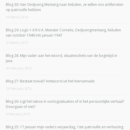
Blog 30: Van Oedjoeng Mentang naar Kebalen, ze willen ons artilleristen
op patrouille hebben
19 March, 2013
Blog 29: Logo 1-6 R.V.A. Meester Cornelis, Oedjoengmentang, Kebalen
van october 1946 t/m januari 1947
10 March, 2013
Blog 28: Mijn vader aan het woord, situatieschets van de begintijd in
Java
28 February, 2013
Blog 27: Bestaat toeval? Antwoord uit het hiernamaals
18 February, 2013
Blog 26: Ligt het taboe in oorlogssituaties of in het persoonlijke verhaal?
Doorgaan of niet?
4 February, 2013
Blog 25: 17 Januari mijn vaders verjaardag, 1ste patrouille en verhuizing