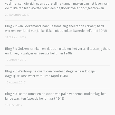
veel mensen die zich geen voorstelling kunnen maken van het leven van
de militairen hier, 452ste brief, een dagboek zoals nooit geschreven
27 November, 2017
Blog 72: van Soekamandi naar Kasomálang, theefabriek draait, hard
werken, een brief van Janke, ik kan niet denken (tweede helft mei 1948)
31 October, 2017
Blog 71: Gokken, drinken en klappen uitdelen, het verschil tussen jij thuis
en ik hier, ik walg ervan (eerste helft mei 1948)
17 October, 2017
Blog 70: Wanhoop na overlijden, vredesdelegatie naar Djogja,
dagelijkse kost, weer verhuizen (april 1948)
15 August, 2017
Blog 69: De toekomst en de dood van pake Veenema, mokerslag, het
lange wachten (tweede helft maart 1948)
12 June, 2017