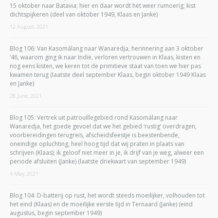
15 oktober naar Batavia; hier en daar wordt het weer rumoerig; kist
dichtspijkeren (deel van oktober 1949, Klaas en Janke)
12 August, 2021
Blog 106: Van Kasomálang naar Wanaredja, herinnering aan 3 oktober
’46, waarom ging ik naar Indië, verloren vertrouwen in Klaas, kisten en
nog eens kisten, we keren tot de primitieve staat van toen we hier pas
kwamen terug (laatste deel september Klaas, begin oktober 1949 Klaas
en Janke)
28 June, 2021
Blog 105: Vertrek uit patrouillegebied rond Kasomálang naar
Wanaredja, het goede gevoel dat we het gebied ‘rustig’ overdragen,
voorbereidingen terugreis, afscheidsfeestje is beestenbende,
oneindige opluchting, heel hoog tijd dat wij praten in plaats van
schrijven (Klaas); ik geloof niet meer in je, ik drijf van je weg, alweer een
periode afsluiten (Janke) (laatste driekwart van september 1949)
4 May, 2021
Blog 104: D-batterij op rust, het wordt steeds moeilijker, volhouden tot
het eind (Klaas) en de moeilijke eerste tijd in Ternaard (Janke) (eind
augustus, begin september 1949)