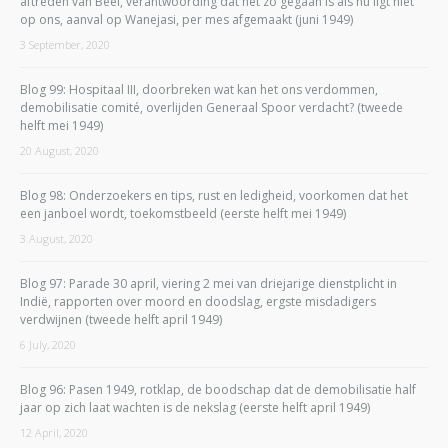
aftreden van Beel, verantwoording dat het zo gegaan is als nu ligt niet
op ons, aanval op Wanejasi, per mes afgemaakt (juni 1949)
3 September, 2020
Blog 99: Hospitaal III, doorbreken wat kan het ons verdommen,
demobilisatie comité, overlijden Generaal Spoor verdacht? (tweede
helft mei 1949)
20 August, 2020
Blog 98: Onderzoekers en tips, rust en ledigheid, voorkomen dat het
een janboel wordt, toekomstbeeld (eerste helft mei 1949)
3 August, 2020
Blog 97: Parade 30 april, viering 2 mei van driejarige dienstplicht in
Indië, rapporten over moord en doodslag, ergste misdadigers
verdwijnen (tweede helft april 1949)
6 July, 2020
Blog 96: Pasen 1949, rotklap, de boodschap dat de demobilisatie half
jaar op zich laat wachten is de nekslag (eerste helft april 1949)
12 April, 2020