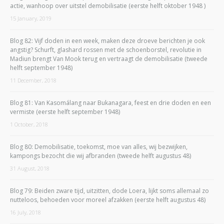
actie, wanhoop over uitstel demobilisatie (eerste helft oktober 1948 )
15 January, 2019
Blog 82: Vijf doden in een week, maken deze droeve berichten je ook
angstig? Schurft, glashard rossen met de schoenborstel, revolutie in
Madiun brengt Van Mook terug en vertraagt de demobilisatie (tweede
helft september 1948)
11 December, 2018
Blog 81: Van Kasomálang naar Bukanagara, feest en drie doden en een
vermiste (eerste helft september 1948)
1 October, 2018
Blog 80: Demobilisatie, toekomst, moe van alles, wij bezwijken,
kampongs bezocht die wij afbranden (tweede helft augustus 48)
31 August, 2018
Blog 79: Beiden zware tijd, uitzitten, dode Loera, lijkt soms allemaal zo
nutteloos, behoeden voor moreel afzakken (eerste helft augustus 48)
16 July, 2018