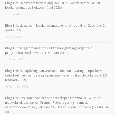
Blog 119: Livestream bespreking ODGOI in Tweede kamer 14 juni;
boekpresentaties 3 oktober (juni 2023)
13 June, 2023
Blog 118: Livestream boekpresentatie en promotie Grof Geschut (12
april 2023)
11 April, 2023
Blog 117: Toegift mem’s mooie kattenoogketting, uitgebreid
programma rond Revolusi! (15 maart 2022)
16 March, 2022
Blog 116: Schatplichtig aan veteranen die hun ervaringen opschreven,
ontwikkelingen van de afgelopen twee weken maken de cirkel rond (21
februari 2022)
21 February, 2022
Blog 115: Resultaten van het onderzoeksprogramma ODGOI in de
nieuwsbrief, excuus van Premier Rutte, regering neemt de
verantwoordelijkheid, link naar NOS De strijd om Indonesië (17 februari
2022)