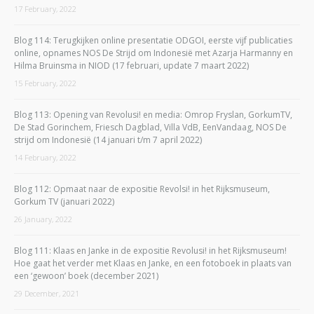
17 February, 2022
Blog 114: Terugkijken online presentatie ODGOI, eerste vijf publicaties
online, opnames NOS De Strijd om Indonesië met Azarja Harmanny en
Hilma Bruinsma in NIOD (17 februari, update 7 maart 2022)
15 February, 2022
Blog 113: Opening van Revolusi! en media: Omrop Fryslan, GorkumTV,
De Stad Gorinchem, Friesch Dagblad, Villa VdB, EenVandaag, NOS De
strijd om Indonesië (14 januari t/m 7 april 2022)
14 February, 2022
Blog 112: Opmaat naar de expositie Revolsi! in het Rijksmuseum,
Gorkum TV (januari 2022)
26 January, 2022
Blog 111: Klaas en Janke in de expositie Revolusi! in het Rijksmuseum!
Hoe gaat het verder met Klaas en Janke, en een fotoboek in plaats van
een ‘gewoon’ boek (december 2021)
29 December, 2021