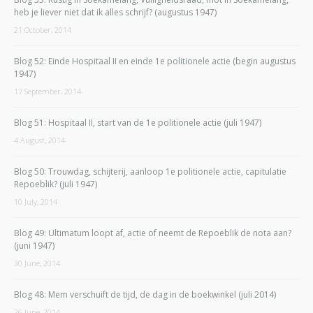
heb je liever niet dat ik alles schrijf? (augustus 1947)
21 October, 2014
Blog 52: Einde Hospitaal II en einde 1e politionele actie (begin augustus
1947)
17 September, 2014
Blog 51: Hospitaal II, start van de 1e politionele actie (juli 1947)
4 August, 2014
Blog 50: Trouwdag, schijterij, aanloop 1e politionele actie, capitulatie
Repoeblik? (juli 1947)
10 July, 2014
Blog 49: Ultimatum loopt af, actie of neemt de Repoeblik de nota aan?
(juni 1947)
30 June, 2014
Blog 48: Mem verschuift de tijd, de dag in de boekwinkel (juli 2014)
26 June, 2014