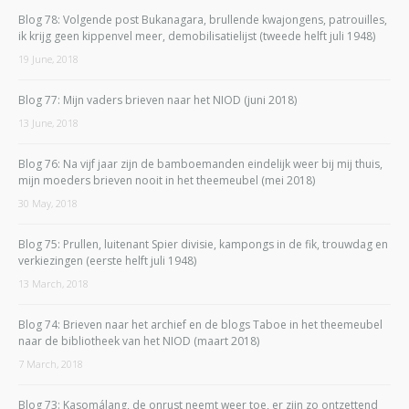
Blog 78: Volgende post Bukanagara, brullende kwajongens, patrouilles,
ik krijg geen kippenvel meer, demobilisatielijst (tweede helft juli 1948)
19 June, 2018
Blog 77: Mijn vaders brieven naar het NIOD (juni 2018)
13 June, 2018
Blog 76: Na vijf jaar zijn de bamboemanden eindelijk weer bij mij thuis,
mijn moeders brieven nooit in het theemeubel (mei 2018)
30 May, 2018
Blog 75: Prullen, luitenant Spier divisie, kampongs in de fik, trouwdag en
verkiezingen (eerste helft juli 1948)
13 March, 2018
Blog 74: Brieven naar het archief en de blogs Taboe in het theemeubel
naar de bibliotheek van het NIOD (maart 2018)
7 March, 2018
Blog 73: Kasomálang, de onrust neemt weer toe, er zijn zo ontzettend