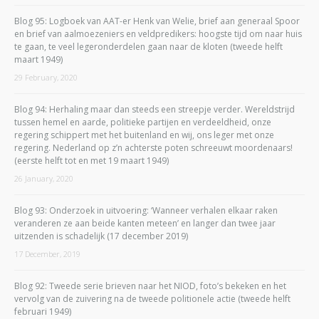
Blog 95: Logboek van AAT-er Henk van Welie, brief aan generaal Spoor
en brief van aalmoezeniers en veldpredikers: hoogste tijd om naar huis
te gaan, te veel legeronderdelen gaan naar de kloten (tweede helft
maart 1949)
29 February, 2020
Blog 94: Herhaling maar dan steeds een streepje verder. Wereldstrijd
tussen hemel en aarde, politieke partijen en verdeeldheid, onze
regering schippert met het buitenland en wij, ons leger met onze
regering. Nederland op z’n achterste poten schreeuwt moordenaars!
(eerste helft tot en met 19 maart 1949)
26 January, 2020
Blog 93: Onderzoek in uitvoering: ‘Wanneer verhalen elkaar raken
veranderen ze aan beide kanten meteen’ en langer dan twee jaar
uitzenden is schadelijk (17 december 2019)
17 December, 2019
Blog 92: Tweede serie brieven naar het NIOD, foto’s bekeken en het
vervolg van de zuivering na de tweede politionele actie (tweede helft
februari 1949)