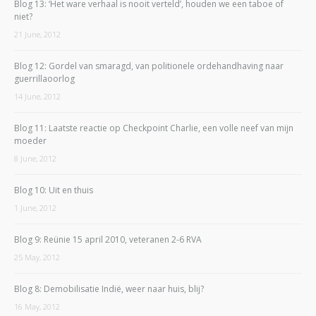
Blog 13: ‘Het ware verhaal is nooit verteld’, houden we een taboe of
niet?
21 June, 2012
Blog 12: Gordel van smaragd, van politionele ordehandhaving naar
guerrillaoorlog
14 June, 2012
Blog 11: Laatste reactie op Checkpoint Charlie, een volle neef van mijn
moeder
8 June, 2012
Blog 10: Uit en thuis
1 June, 2012
Blog 9: Reünie 15 april 2010, veteranen 2-6 RVA
25 May, 2012
Blog 8: Demobilisatie Indië, weer naar huis, blij?
16 May, 2012