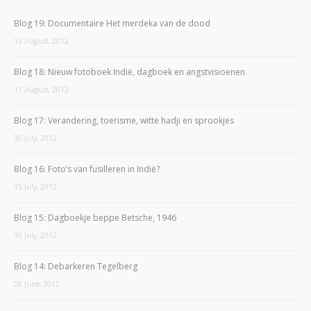
Blog 19: Documentaire Het merdeka van de dood
12 August, 2012
Blog 18: Nieuw fotoboek Indië, dagboek en angstvisioenen
11 August, 2012
Blog 17: Verandering, toerisme, witte hadji en sprookjes
30 July, 2012
Blog 16: Foto’s van fusilleren in Indië?
15 July, 2012
Blog 15: Dagboekje beppe Betsche, 1946
10 July, 2012
Blog 14: Debarkeren Tegelberg
28 June, 2012