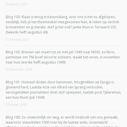
24 March, 2021
Blog 103: Klaas is terug in Kasomálang, voor ons is het nu afgelopen,
eindelijk, heb je het theemeubel meegenomen Nan, ik reken op vertrek
6 november en jij meiske, durf jij het ook? Janke thuis in Ternaard 255
(tweede helft augustus 49)
31 January, 2021
Blog 102: Brieven van maart tot en met juli 1949 naar NIOD, ex libris,
permissie om TNI-boef dood te schieten, staakt het vuren, in november
naar huis (eerste helft augustus 1949)
23 December, 2020
Blog 101: Hoeveel doden door kanonnen, terugtrekken uit Djogja is
gloeiend hard, Laatste Acte van Alfred van Sprang verboden,
verongelukken journalisten doet stof opwaaien, laatste post Tjikaremas,
een huis thuis! (juli 1949)
3 October, 2020
Blog 100: Zo onwezenlijk ver weg, er wordt misbruik van ons gemaakt,
waarvoor sneuvelden 1000 man bij de laatste actie, onverwacht