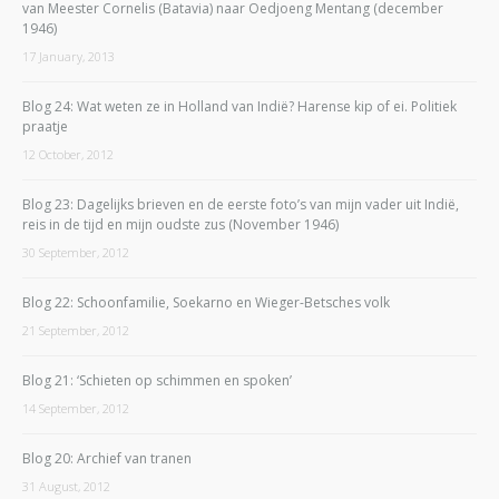
van Meester Cornelis (Batavia) naar Oedjoeng Mentang (december
1946)
17 January, 2013
Blog 24: Wat weten ze in Holland van Indië? Harense kip of ei. Politiek
praatje
12 October, 2012
Blog 23: Dagelijks brieven en de eerste foto’s van mijn vader uit Indië,
reis in de tijd en mijn oudste zus (November 1946)
30 September, 2012
Blog 22: Schoonfamilie, Soekarno en Wieger-Betsches volk
21 September, 2012
Blog 21: ‘Schieten op schimmen en spoken’
14 September, 2012
Blog 20: Archief van tranen
31 August, 2012