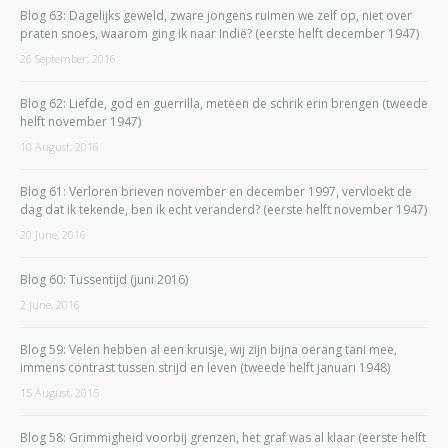
Blog 63: Dagelijks geweld, zware jongens ruimen we zelf op, niet over
praten snoes, waarom ging ik naar Indië? (eerste helft december 1947)
26 September, 2016
Blog 62: Liefde, god en guerrilla, meteen de schrik erin brengen (tweede
helft november 1947)
10 August, 2016
Blog 61: Verloren brieven november en december 1997, vervloekt de
dag dat ik tekende, ben ik echt veranderd? (eerste helft november 1947)
20 June, 2016
Blog 60: Tussentijd (juni 2016)
2 June, 2016
Blog 59: Velen hebben al een kruisje, wij zijn bijna oerang tani mee,
immens contrast tussen strijd en leven (tweede helft januari 1948)
15 August, 2015
Blog 58: Grimmigheid voorbij grenzen, het graf was al klaar (eerste helft