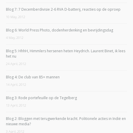
Blog 7: 7 Decemberdivisie 2-6 RVA D-batterij, reacties op de oproep
10 May, 2012
Blog 6: World Press Photo, dodenherdenking en bevrijdingsdag
4 May, 2012
Blog 5: HhhH, Himmlers hersenen heten Heydrich. Laurent Binet, ik lees
het nu
24 April, 2012
Blog 4: De club van 85+ mannen
14 April, 2012
Blog 3: Rode portefeuille op de Tegelberg
13 April, 2012
Blog 2: Bloggen met terugwerkende kracht. Politionele acties in Indië en
nieuwe media?
3 April, 2012