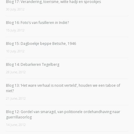
Blog 17: Verandering, toerisme, witte hadji en sprookjes
30 July, 2012
Blog 16: Foto’s van fusilleren in Indië?
15 July, 2012
Blog 15: Dagboekje beppe Betsche, 1946
10 July, 2012
Blog 14: Debarkeren Tegelberg
28 June, 2012
Blog 13: ‘Het ware verhaal is nooit verteld’, houden we een taboe of
niet?
21 June, 2012
Blog 12: Gordel van smaragd, van politionele ordehandhaving naar
guerrillaoorlog
14 June, 2012