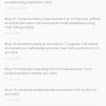
verantwoording’ (september 2023)
13 September, 2023
Blog 121: Azarja Harmanny is gepromoveerd op Grof geschut, artillerie
en luchtstrijdkrachten in de Indonesische Onafhankelijkheidsoorlog
1945-1949 (juni 2023)
22 June, 2023
Blog 120: Beeldvorming bij de veteranen en 17 augustus 1945 erkend
als moment van onafhankelijk Indonesië, maar niet in juridische zin (16
juni 2023)
16 June, 2023
Blog 119: Livestream bespreking ODGOI in Tweede kamer 14 juni;
boekpresentaties 3 oktober (juni 2023)
13 June, 2023
Blog 118: Livestream boekpresentatie en promotie Grof Geschut (12
april 2023)
11 April, 2023