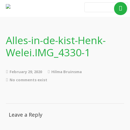
Home
Blog Taboe in het
theemeubel
Alles-in-de-kist-Henk-
Boeken
Welei.IMG_4330-1
Verhalen
Gedichten
Contact
February 29, 2020
Hilma Bruinsma
No comments exist
Leave a Reply