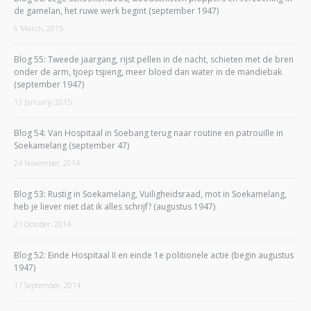
de gamelan, het ruwe werk begint (september 1947)
6 March, 2015
Blog 55: Tweede jaargang, rijst pellen in de nacht, schieten met de bren
onder de arm, tjoep tsjieng, meer bloed dan water in de mandiebak
(september 1947)
13 January, 2015
Blog 54: Van Hospitaal in Soebang terug naar routine en patrouille in
Soekamelang (september 47)
24 November, 2014
Blog 53: Rustig in Soekamelang, Vuiligheidsraad, mot in Soekamelang,
heb je liever niet dat ik alles schrijf? (augustus 1947)
21 October, 2014
Blog 52: Einde Hospitaal II en einde 1e politionele actie (begin augustus
1947)
17 September, 2014