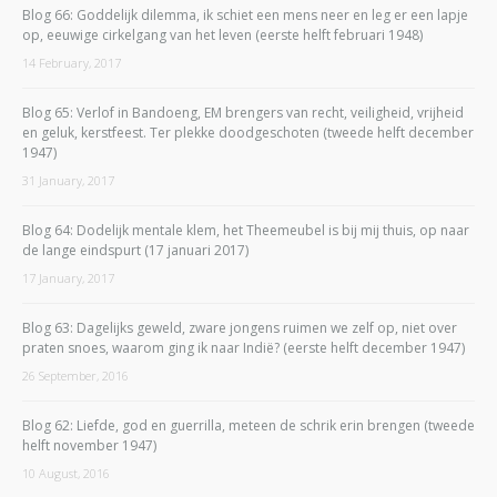
Blog 66: Goddelijk dilemma, ik schiet een mens neer en leg er een lapje
op, eeuwige cirkelgang van het leven (eerste helft februari 1948)
14 February, 2017
Blog 65: Verlof in Bandoeng, EM brengers van recht, veiligheid, vrijheid
en geluk, kerstfeest. Ter plekke doodgeschoten (tweede helft december
1947)
31 January, 2017
Blog 64: Dodelijk mentale klem, het Theemeubel is bij mij thuis, op naar
de lange eindspurt (17 januari 2017)
17 January, 2017
Blog 63: Dagelijks geweld, zware jongens ruimen we zelf op, niet over
praten snoes, waarom ging ik naar Indië? (eerste helft december 1947)
26 September, 2016
Blog 62: Liefde, god en guerrilla, meteen de schrik erin brengen (tweede
helft november 1947)
10 August, 2016