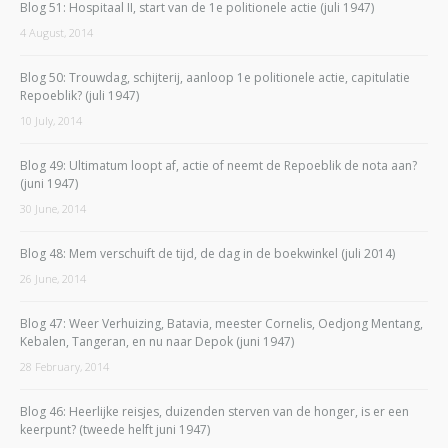
Blog 51: Hospitaal II, start van de 1e politionele actie (juli 1947)
4 August, 2014
Blog 50: Trouwdag, schijterij, aanloop 1e politionele actie, capitulatie
Repoeblik? (juli 1947)
10 July, 2014
Blog 49: Ultimatum loopt af, actie of neemt de Repoeblik de nota aan?
(juni 1947)
30 June, 2014
Blog 48: Mem verschuift de tijd, de dag in de boekwinkel (juli 2014)
26 June, 2014
Blog 47: Weer Verhuizing, Batavia, meester Cornelis, Oedjong Mentang,
Kebalen, Tangeran, en nu naar Depok (juni 1947)
28 February, 2014
Blog 46: Heerlijke reisjes, duizenden sterven van de honger, is er een
keerpunt? (tweede helft juni 1947)