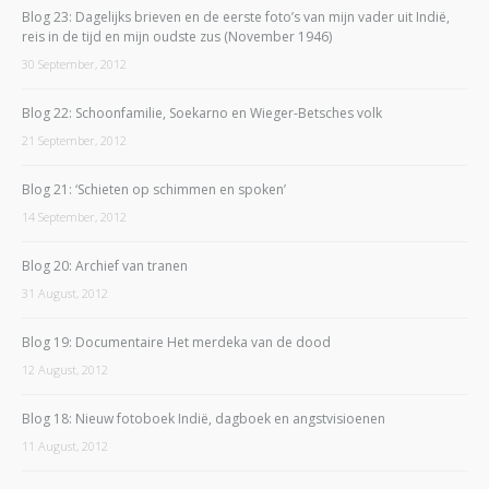
Blog 23: Dagelijks brieven en de eerste foto’s van mijn vader uit Indië,
reis in de tijd en mijn oudste zus (November 1946)
30 September, 2012
Blog 22: Schoonfamilie, Soekarno en Wieger-Betsches volk
21 September, 2012
Blog 21: ‘Schieten op schimmen en spoken’
14 September, 2012
Blog 20: Archief van tranen
31 August, 2012
Blog 19: Documentaire Het merdeka van de dood
12 August, 2012
Blog 18: Nieuw fotoboek Indië, dagboek en angstvisioenen
11 August, 2012