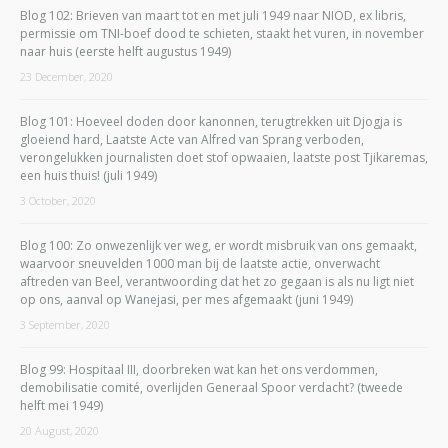
Blog 102: Brieven van maart tot en met juli 1949 naar NIOD, ex libris,
permissie om TNI-boef dood te schieten, staakt het vuren, in november
naar huis (eerste helft augustus 1949)
23 December, 2020
Blog 101: Hoeveel doden door kanonnen, terugtrekken uit Djogja is
gloeiend hard, Laatste Acte van Alfred van Sprang verboden,
verongelukken journalisten doet stof opwaaien, laatste post Tjikaremas,
een huis thuis! (juli 1949)
3 October, 2020
Blog 100: Zo onwezenlijk ver weg, er wordt misbruik van ons gemaakt,
waarvoor sneuvelden 1000 man bij de laatste actie, onverwacht
aftreden van Beel, verantwoording dat het zo gegaan is als nu ligt niet
op ons, aanval op Wanejasi, per mes afgemaakt (juni 1949)
3 September, 2020
Blog 99: Hospitaal III, doorbreken wat kan het ons verdommen,
demobilisatie comité, overlijden Generaal Spoor verdacht? (tweede
helft mei 1949)
20 August, 2020