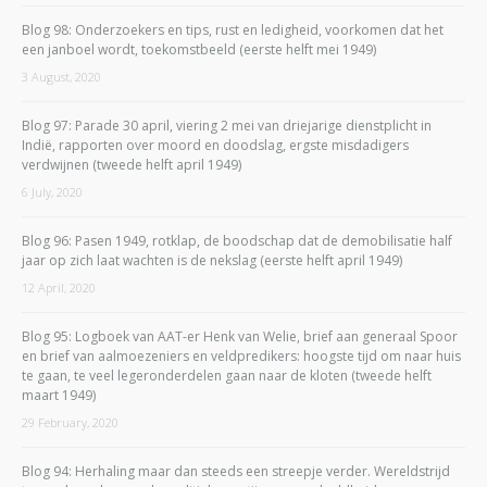
Blog 98: Onderzoekers en tips, rust en ledigheid, voorkomen dat het
een janboel wordt, toekomstbeeld (eerste helft mei 1949)
3 August, 2020
Blog 97: Parade 30 april, viering 2 mei van driejarige dienstplicht in
Indië, rapporten over moord en doodslag, ergste misdadigers
verdwijnen (tweede helft april 1949)
6 July, 2020
Blog 96: Pasen 1949, rotklap, de boodschap dat de demobilisatie half
jaar op zich laat wachten is de nekslag (eerste helft april 1949)
12 April, 2020
Blog 95: Logboek van AAT-er Henk van Welie, brief aan generaal Spoor
en brief van aalmoezeniers en veldpredikers: hoogste tijd om naar huis
te gaan, te veel legeronderdelen gaan naar de kloten (tweede helft
maart 1949)
29 February, 2020
Blog 94: Herhaling maar dan steeds een streepje verder. Wereldstrijd