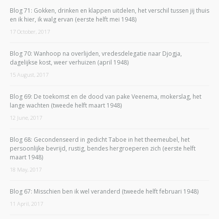
Blog 71: Gokken, drinken en klappen uitdelen, het verschil tussen jij thuis
en ik hier, ik walg ervan (eerste helft mei 1948)
17 October, 2017
Blog 70: Wanhoop na overlijden, vredesdelegatie naar Djogja,
dagelijkse kost, weer verhuizen (april 1948)
15 August, 2017
Blog 69: De toekomst en de dood van pake Veenema, mokerslag, het
lange wachten (tweede helft maart 1948)
12 June, 2017
Blog 68: Gecondenseerd in gedicht Taboe in het theemeubel, het
persoonlijke bevrijd, rustig, bendes hergroeperen zich (eerste helft
maart 1948)
18 May, 2017
Blog 67: Misschien ben ik wel veranderd (tweede helft februari 1948)
11 April, 2017