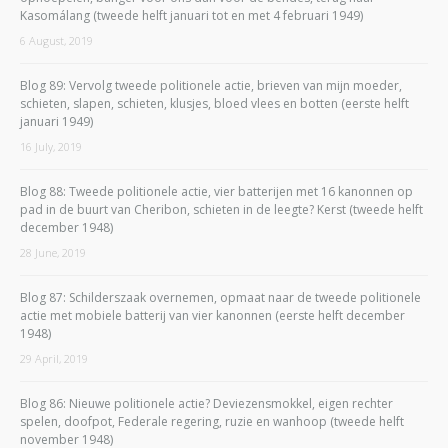
Kasomálang (tweede helft januari tot en met 4 februari 1949)
6 August, 2019
Blog 89: Vervolg tweede politionele actie, brieven van mijn moeder,
schieten, slapen, schieten, klusjes, bloed vlees en botten (eerste helft
januari 1949)
16 July, 2019
Blog 88: Tweede politionele actie, vier batterijen met 16 kanonnen op
pad in de buurt van Cheribon, schieten in de leegte? Kerst (tweede helft
december 1948)
28 June, 2019
Blog 87: Schilderszaak overnemen, opmaat naar de tweede politionele
actie met mobiele batterij van vier kanonnen (eerste helft december
1948)
29 April, 2019
Blog 86: Nieuwe politionele actie? Deviezensmokkel, eigen rechter
spelen, doofpot, Federale regering, ruzie en wanhoop (tweede helft
november 1948)