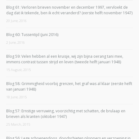
Blog 61: Verloren brieven november en december 1997, vervloekt de
dag dat ik tekende, ben ik echt veranderd? (eerste helft november 1947)
20 June, 2016
Blog 60: Tussentijd (juni 2016)
2 June, 2016
Blog 59: Velen hebben al een kruisje, wij zijn bijna oerang tani mee,
immens contrast tussen strijd en leven (tweede helft januari 1948)
15 August, 2015
Blog 58: Grimmigheid voorbij grenzen, het graf was al klaar (eerste helft
van januari 1948)
18 June, 2015
Blog 57: Ernstige verruwing, voorzichtig met schatten, de brulaap en
brieven als kranten (oktober 1947)
25 March, 2015
Blog 56: Lege schoenendoos, doodschieten ploppers en verzoening in