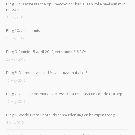
Blog 11: Laatste reactie op Checkpoint Charlie, een volle neef van mijn
moeder
8 June, 2012
Blog 10: Uit en thuis
1 June, 2012
Blog 9: Reünie 15 april 2010, veteranen 2-6 RVA
25 May, 2012
Blog 8: Demobilisatie Indië, weer naar huis, blij?
16 May, 2012
Blog 7: 7 Decemberdivisie 2-6 RVA D-batterij, reacties op de oproep
10 May, 2012
Blog 6: World Press Photo, dodenherdenking en bevrijdingsdag
4 May, 2012