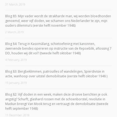
31 March, 2019
Blog 85: Mijn vader wordt de strakharde man, wij worden bloedhonden
genoemd, weer vijf doden, we schamen ons Nederlander te zijn, mijn
ouders dilemma’s (eerste helft november 1948)
2 March, 2019
Blog 84: Terug in Kasomálang, schietoefening met kanonnen,
zwervende bendes opereren op instructie van de Repoeblik, aflossing 7
DD, houden wij dit vol? (tweede helft oktober 1948)
4 February, 2019
Blog 83: Bergbeklimmen, patrouilles of wandelingen, Spierdivisie in
actie, wanhoop over uitstel demobilisatie (eerste helft oktober 1948 )
15 January, 2019
Blog 82: Vijf doden in een week, maken deze droeve berichten je ook
angstig? Schurft, glashard rossen met de schoenborstel, revolutie in
Madiun brengt Van Mook terug en vertraagt de demobilisatie (tweede
helft september 1948)
11 December, 2018