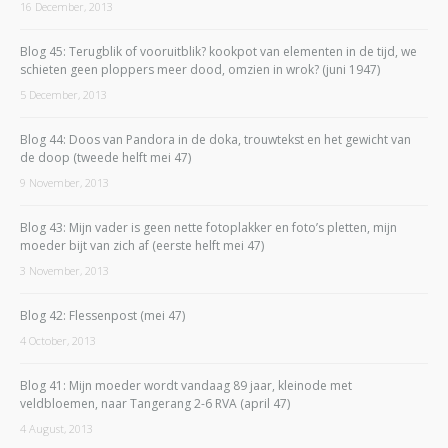
16 December, 2013
Blog 45: Terugblik of vooruitblik? kookpot van elementen in de tijd, we
schieten geen ploppers meer dood, omzien in wrok? (juni 1947)
5 December, 2013
Blog 44: Doos van Pandora in de doka, trouwtekst en het gewicht van
de doop (tweede helft mei 47)
9 November, 2013
Blog 43: Mijn vader is geen nette fotoplakker en foto’s pletten, mijn
moeder bijt van zich af (eerste helft mei 47)
3 November, 2013
Blog 42: Flessenpost (mei 47)
4 October, 2013
Blog 41: Mijn moeder wordt vandaag 89 jaar, kleinode met
veldbloemen, naar Tangerang 2-6 RVA (april 47)
4 August, 2013