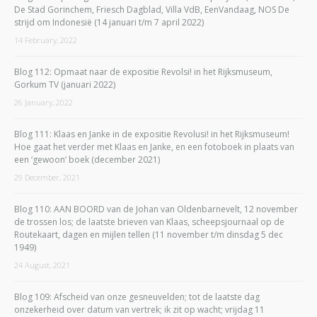
De Stad Gorinchem, Friesch Dagblad, Villa VdB, EenVandaag, NOS De
strijd om Indonesië (14 januari t/m 7 april 2022)
14 February, 2022
Blog 112: Opmaat naar de expositie Revolsi! in het Rijksmuseum,
Gorkum TV (januari 2022)
26 January, 2022
Blog 111: Klaas en Janke in de expositie Revolusi! in het Rijksmuseum!
Hoe gaat het verder met Klaas en Janke, en een fotoboek in plaats van
een ‘gewoon’ boek (december 2021)
29 December, 2021
Blog 110: AAN BOORD van de Johan van Oldenbarnevelt, 12 november
de trossen los; de laatste brieven van Klaas, scheepsjournaal op de
Routekaart, dagen en mijlen tellen (11 november t/m dinsdag 5 dec
1949)
24 August, 2021
Blog 109: Afscheid van onze gesneuvelden; tot de laatste dag
onzekerheid over datum van vertrek; ik zit op wacht; vrijdag 11