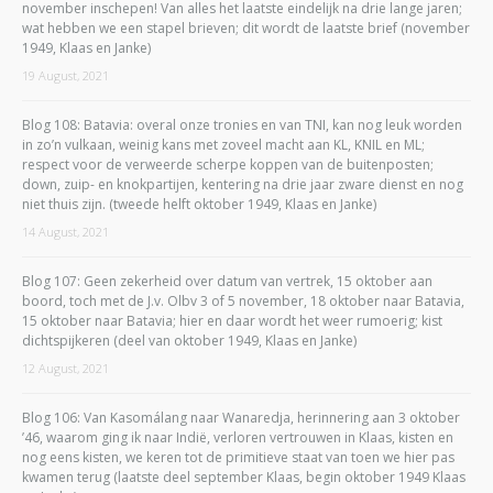
november inschepen! Van alles het laatste eindelijk na drie lange jaren;
wat hebben we een stapel brieven; dit wordt de laatste brief (november
1949, Klaas en Janke)
19 August, 2021
Blog 108: Batavia: overal onze tronies en van TNI, kan nog leuk worden
in zo’n vulkaan, weinig kans met zoveel macht aan KL, KNIL en ML;
respect voor de verweerde scherpe koppen van de buitenposten;
down, zuip- en knokpartijen, kentering na drie jaar zware dienst en nog
niet thuis zijn. (tweede helft oktober 1949, Klaas en Janke)
14 August, 2021
Blog 107: Geen zekerheid over datum van vertrek, 15 oktober aan
boord, toch met de J.v. Olbv 3 of 5 november, 18 oktober naar Batavia,
15 oktober naar Batavia; hier en daar wordt het weer rumoerig; kist
dichtspijkeren (deel van oktober 1949, Klaas en Janke)
12 August, 2021
Blog 106: Van Kasomálang naar Wanaredja, herinnering aan 3 oktober
’46, waarom ging ik naar Indië, verloren vertrouwen in Klaas, kisten en
nog eens kisten, we keren tot de primitieve staat van toen we hier pas
kwamen terug (laatste deel september Klaas, begin oktober 1949 Klaas