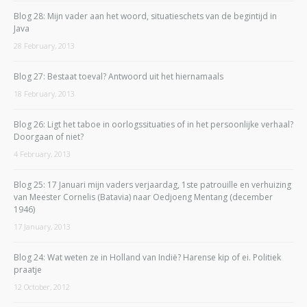
Blog 28: Mijn vader aan het woord, situatieschets van de begintijd in
Java
28 February, 2013
Blog 27: Bestaat toeval? Antwoord uit het hiernamaals
18 February, 2013
Blog 26: Ligt het taboe in oorlogssituaties of in het persoonlijke verhaal?
Doorgaan of niet?
4 February, 2013
Blog 25: 17 Januari mijn vaders verjaardag, 1ste patrouille en verhuizing
van Meester Cornelis (Batavia) naar Oedjoeng Mentang (december
1946)
17 January, 2013
Blog 24: Wat weten ze in Holland van Indië? Harense kip of ei. Politiek
praatje
12 October, 2012