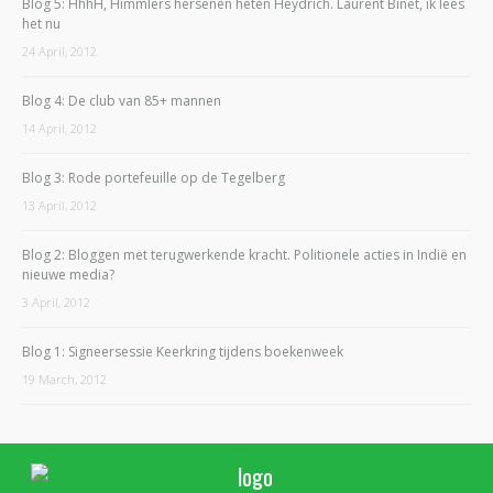
Blog 5: HhhH, Himmlers hersenen heten Heydrich. Laurent Binet, ik lees
het nu
24 April, 2012
Blog 4: De club van 85+ mannen
14 April, 2012
Blog 3: Rode portefeuille op de Tegelberg
13 April, 2012
Blog 2: Bloggen met terugwerkende kracht. Politionele acties in Indië en
nieuwe media?
3 April, 2012
Blog 1: Signeersessie Keerkring tijdens boekenweek
19 March, 2012