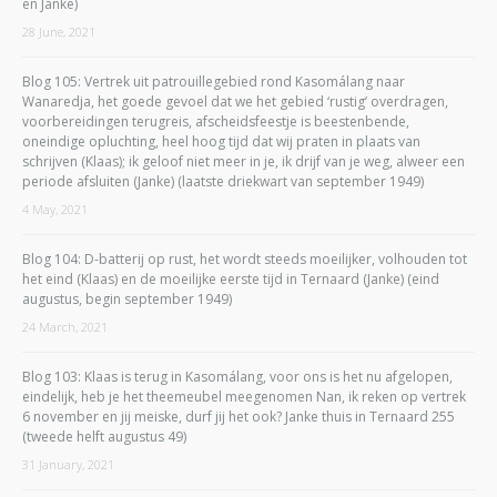
en Janke)
28 June, 2021
Blog 105: Vertrek uit patrouillegebied rond Kasomálang naar
Wanaredja, het goede gevoel dat we het gebied ‘rustig’ overdragen,
voorbereidingen terugreis, afscheidsfeestje is beestenbende,
oneindige opluchting, heel hoog tijd dat wij praten in plaats van
schrijven (Klaas); ik geloof niet meer in je, ik drijf van je weg, alweer een
periode afsluiten (Janke) (laatste driekwart van september 1949)
4 May, 2021
Blog 104: D-batterij op rust, het wordt steeds moeilijker, volhouden tot
het eind (Klaas) en de moeilijke eerste tijd in Ternaard (Janke) (eind
augustus, begin september 1949)
24 March, 2021
Blog 103: Klaas is terug in Kasomálang, voor ons is het nu afgelopen,
eindelijk, heb je het theemeubel meegenomen Nan, ik reken op vertrek
6 november en jij meiske, durf jij het ook? Janke thuis in Ternaard 255
(tweede helft augustus 49)
31 January, 2021