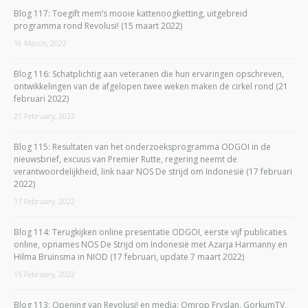
Blog 117: Toegift mem’s mooie kattenoogketting, uitgebreid
programma rond Revolusi! (15 maart 2022)
16 March, 2022
Blog 116: Schatplichtig aan veteranen die hun ervaringen opschreven,
ontwikkelingen van de afgelopen twee weken maken de cirkel rond (21
februari 2022)
21 February, 2022
Blog 115: Resultaten van het onderzoeksprogramma ODGOI in de
nieuwsbrief, excuus van Premier Rutte, regering neemt de
verantwoordelijkheid, link naar NOS De strijd om Indonesië (17 februari
2022)
17 February, 2022
Blog 114: Terugkijken online presentatie ODGOI, eerste vijf publicaties
online, opnames NOS De Strijd om Indonesië met Azarja Harmanny en
Hilma Bruinsma in NIOD (17 februari, update 7 maart 2022)
15 February, 2022
Blog 113: Opening van Revolusi! en media: Omrop Fryslan, GorkumTV,