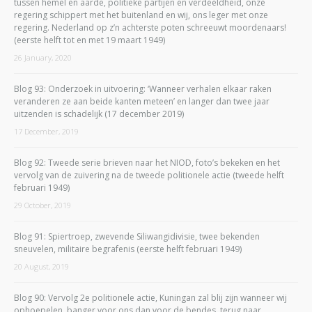
tussen hemel en aarde, politieke partijen en verdeeldheid, onze
regering schippert met het buitenland en wij, ons leger met onze
regering. Nederland op z’n achterste poten schreeuwt moordenaars!
(eerste helft tot en met 19 maart 1949)
26 January, 2020
Blog 93: Onderzoek in uitvoering: ‘Wanneer verhalen elkaar raken
veranderen ze aan beide kanten meteen’ en langer dan twee jaar
uitzenden is schadelijk (17 december 2019)
17 December, 2019
Blog 92: Tweede serie brieven naar het NIOD, foto’s bekeken en het
vervolg van de zuivering na de tweede politionele actie (tweede helft
februari 1949)
29 October, 2019
Blog 91: Spiertroep, zwevende Siliwangidivisie, twee bekenden
sneuvelen, militaire begrafenis (eerste helft februari 1949)
20 August, 2019
Blog 90: Vervolg 2e politionele actie, Kuningan zal blij zijn wanneer wij
ophoepelen, banger voor ons dan voor de bendes, terug naar