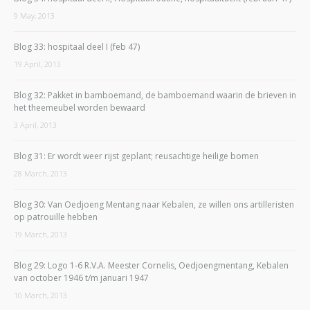
9 May, 2013
Blog 33: hospitaal deel I (feb 47)
19 April, 2013
Blog 32: Pakket in bamboemand, de bamboemand waarin de brieven in
het theemeubel worden bewaard
3 April, 2013
Blog 31: Er wordt weer rijst geplant; reusachtige heilige bomen
28 March, 2013
Blog 30: Van Oedjoeng Mentang naar Kebalen, ze willen ons artilleristen
op patrouille hebben
19 March, 2013
Blog 29: Logo 1-6 R.V.A. Meester Cornelis, Oedjoengmentang, Kebalen
van october 1946 t/m januari 1947
10 March, 2013