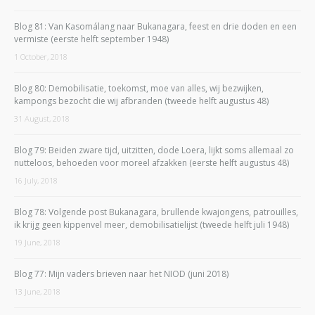
Blog 81: Van Kasomálang naar Bukanagara, feest en drie doden en een
vermiste (eerste helft september 1948)
1 October, 2018
Blog 80: Demobilisatie, toekomst, moe van alles, wij bezwijken,
kampongs bezocht die wij afbranden (tweede helft augustus 48)
31 August, 2018
Blog 79: Beiden zware tijd, uitzitten, dode Loera, lijkt soms allemaal zo
nutteloos, behoeden voor moreel afzakken (eerste helft augustus 48)
16 July, 2018
Blog 78: Volgende post Bukanagara, brullende kwajongens, patrouilles,
ik krijg geen kippenvel meer, demobilisatielijst (tweede helft juli 1948)
19 June, 2018
Blog 77: Mijn vaders brieven naar het NIOD (juni 2018)
13 June, 2018