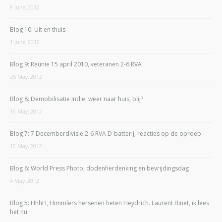
8 June, 2012
Blog 10: Uit en thuis
1 June, 2012
Blog 9: Reünie 15 april 2010, veteranen 2-6 RVA
25 May, 2012
Blog 8: Demobilisatie Indië, weer naar huis, blij?
16 May, 2012
Blog 7: 7 Decemberdivisie 2-6 RVA D-batterij, reacties op de oproep
10 May, 2012
Blog 6: World Press Photo, dodenherdenking en bevrijdingsdag
4 May, 2012
Blog 5: HhhH, Himmlers hersenen heten Heydrich. Laurent Binet, ik lees
het nu