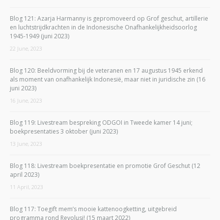
Blog 121: Azarja Harmanny is gepromoveerd op Grof geschut, artillerie
en luchtstrijdkrachten in de Indonesische Onafhankelijkheidsoorlog
1945-1949 (juni 2023)
22 June, 2023
Blog 120: Beeldvorming bij de veteranen en 17 augustus 1945 erkend
als moment van onafhankelijk Indonesië, maar niet in juridische zin (16
juni 2023)
16 June, 2023
Blog 119: Livestream bespreking ODGOI in Tweede kamer 14 juni;
boekpresentaties 3 oktober (juni 2023)
13 June, 2023
Blog 118: Livestream boekpresentatie en promotie Grof Geschut (12
april 2023)
11 April, 2023
Blog 117: Toegift mem’s mooie kattenoogketting, uitgebreid
programma rond Revolusi! (15 maart 2022)