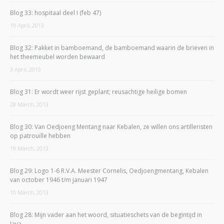
Blog 33: hospitaal deel I (feb 47)
19 April, 2013
Blog 32: Pakket in bamboemand, de bamboemand waarin de brieven in
het theemeubel worden bewaard
3 April, 2013
Blog 31: Er wordt weer rijst geplant; reusachtige heilige bomen
28 March, 2013
Blog 30: Van Oedjoeng Mentang naar Kebalen, ze willen ons artilleristen
op patrouille hebben
19 March, 2013
Blog 29: Logo 1-6 R.V.A. Meester Cornelis, Oedjoengmentang, Kebalen
van october 1946 t/m januari 1947
10 March, 2013
Blog 28: Mijn vader aan het woord, situatieschets van de begintijd in
Java