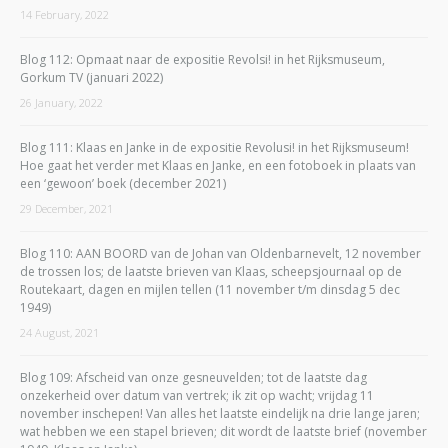
14 February, 2022
Blog 112: Opmaat naar de expositie Revolsi! in het Rijksmuseum,
Gorkum TV (januari 2022)
26 January, 2022
Blog 111: Klaas en Janke in de expositie Revolusi! in het Rijksmuseum!
Hoe gaat het verder met Klaas en Janke, en een fotoboek in plaats van
een ‘gewoon’ boek (december 2021)
29 December, 2021
Blog 110: AAN BOORD van de Johan van Oldenbarnevelt, 12 november
de trossen los; de laatste brieven van Klaas, scheepsjournaal op de
Routekaart, dagen en mijlen tellen (11 november t/m dinsdag 5 dec
1949)
24 August, 2021
Blog 109: Afscheid van onze gesneuvelden; tot de laatste dag
onzekerheid over datum van vertrek; ik zit op wacht; vrijdag 11
november inschepen! Van alles het laatste eindelijk na drie lange jaren;
wat hebben we een stapel brieven; dit wordt de laatste brief (november