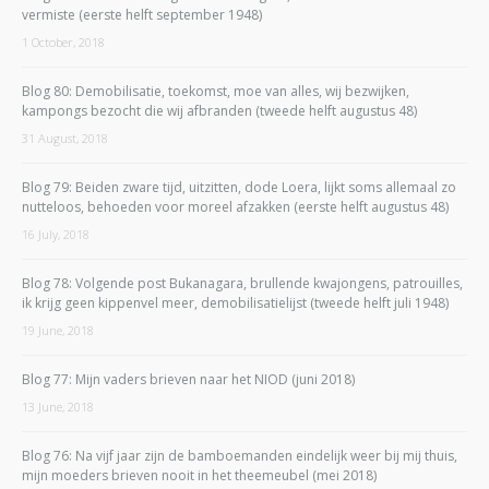
vermiste (eerste helft september 1948)
1 October, 2018
Blog 80: Demobilisatie, toekomst, moe van alles, wij bezwijken,
kampongs bezocht die wij afbranden (tweede helft augustus 48)
31 August, 2018
Blog 79: Beiden zware tijd, uitzitten, dode Loera, lijkt soms allemaal zo
nutteloos, behoeden voor moreel afzakken (eerste helft augustus 48)
16 July, 2018
Blog 78: Volgende post Bukanagara, brullende kwajongens, patrouilles,
ik krijg geen kippenvel meer, demobilisatielijst (tweede helft juli 1948)
19 June, 2018
Blog 77: Mijn vaders brieven naar het NIOD (juni 2018)
13 June, 2018
Blog 76: Na vijf jaar zijn de bamboemanden eindelijk weer bij mij thuis,
mijn moeders brieven nooit in het theemeubel (mei 2018)