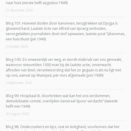
naar huis (eerste helft augustus 1949)
23 December, 2020
Blog 101: Hoeveel doden door kanonnen, terugtrekken uit Djogja is
gloeiend hard, Laatste Acte van Alfred van Sprang verboden,
verongelukken journalisten doet stof opwaaien, laatste post Tjikaremas,
een huis thuis! (juli 1949)
3 October, 2020
Blog 100: Zo onwezenlijk ver weg, er wordt misbruik van ons gemaakt,
waarvoor sneuvelden 1000 man bij de laatste actie, onverwacht
aftreden van Beel, verantwoording dat het zo gegaan is als nu ligt niet
op ons, aanval op Wanejasi, per mes afgemaakt (juni 1949)
3 September, 2020
Blog 99: Hospitaal III, doorbreken wat kan het ons verdommen,
demobilisatie comité, overlijden Generaal Spoor verdacht? (tweede
helft mei 1949)
20 August, 2020
Blog 98: Onderzoekers en tips, rust en ledigheid, voorkomen dat het