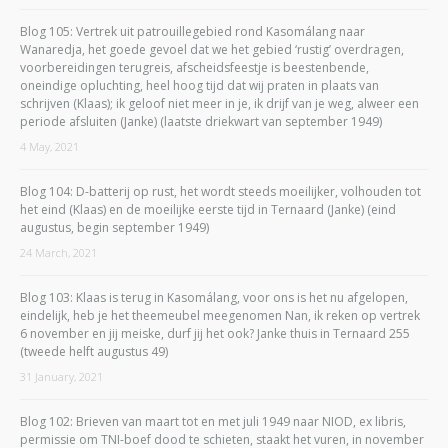
Blog 105: Vertrek uit patrouillegebied rond Kasomálang naar
Wanaredja, het goede gevoel dat we het gebied ‘rustig’ overdragen,
voorbereidingen terugreis, afscheidsfeestje is beestenbende,
oneindige opluchting, heel hoog tijd dat wij praten in plaats van
schrijven (Klaas); ik geloof niet meer in je, ik drijf van je weg, alweer een
periode afsluiten (Janke) (laatste driekwart van september 1949)
4 May, 2021
Blog 104: D-batterij op rust, het wordt steeds moeilijker, volhouden tot
het eind (Klaas) en de moeilijke eerste tijd in Ternaard (Janke) (eind
augustus, begin september 1949)
24 March, 2021
Blog 103: Klaas is terug in Kasomálang, voor ons is het nu afgelopen,
eindelijk, heb je het theemeubel meegenomen Nan, ik reken op vertrek
6 november en jij meiske, durf jij het ook? Janke thuis in Ternaard 255
(tweede helft augustus 49)
31 January, 2021
Blog 102: Brieven van maart tot en met juli 1949 naar NIOD, ex libris,
permissie om TNI-boef dood te schieten, staakt het vuren, in november