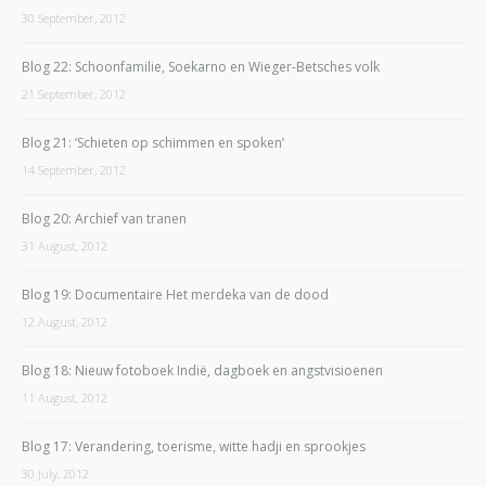
30 September, 2012
Blog 22: Schoonfamilie, Soekarno en Wieger-Betsches volk
21 September, 2012
Blog 21: ‘Schieten op schimmen en spoken’
14 September, 2012
Blog 20: Archief van tranen
31 August, 2012
Blog 19: Documentaire Het merdeka van de dood
12 August, 2012
Blog 18: Nieuw fotoboek Indië, dagboek en angstvisioenen
11 August, 2012
Blog 17: Verandering, toerisme, witte hadji en sprookjes
30 July, 2012