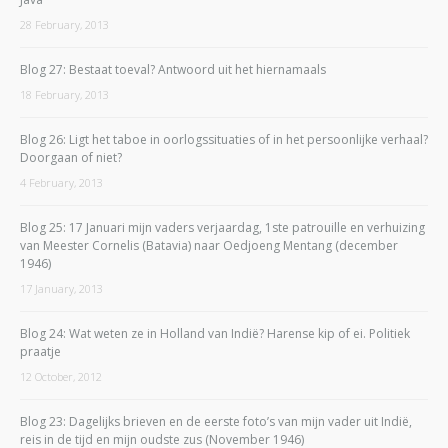
28 February, 2013
Blog 27: Bestaat toeval? Antwoord uit het hiernamaals
18 February, 2013
Blog 26: Ligt het taboe in oorlogssituaties of in het persoonlijke verhaal?
Doorgaan of niet?
4 February, 2013
Blog 25: 17 Januari mijn vaders verjaardag, 1ste patrouille en verhuizing
van Meester Cornelis (Batavia) naar Oedjoeng Mentang (december
1946)
17 January, 2013
Blog 24: Wat weten ze in Holland van Indië? Harense kip of ei. Politiek
praatje
12 October, 2012
Blog 23: Dagelijks brieven en de eerste foto’s van mijn vader uit Indië,
reis in de tijd en mijn oudste zus (November 1946)