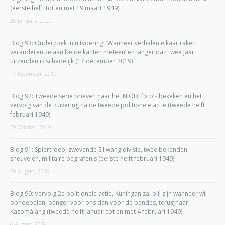
(eerste helft tot en met 19 maart 1949)
26 January, 2020
Blog 93: Onderzoek in uitvoering: ‘Wanneer verhalen elkaar raken
veranderen ze aan beide kanten meteen’ en langer dan twee jaar
uitzenden is schadelijk (17 december 2019)
17 December, 2019
Blog 92: Tweede serie brieven naar het NIOD, foto’s bekeken en het
vervolg van de zuivering na de tweede politionele actie (tweede helft
februari 1949)
29 October, 2019
Blog 91: Spiertroep, zwevende Siliwangidivisie, twee bekenden
sneuvelen, militaire begrafenis (eerste helft februari 1949)
20 August, 2019
Blog 90: Vervolg 2e politionele actie, Kuningan zal blij zijn wanneer wij
ophoepelen, banger voor ons dan voor de bendes, terug naar
Kasomálang (tweede helft januari tot en met 4 februari 1949)
6 August, 2019