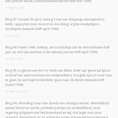
een janboel wordt, toekomstbeeld (eerste helft mei 1949)
3 August, 2020
Blog 97: Parade 30 april, viering 2 mei van driejarige dienstplicht in
Indië, rapporten over moord en doodslag, ergste misdadigers
verdwijnen (tweede helft april 1949)
6 July, 2020
Blog 96: Pasen 1949, rotklap, de boodschap dat de demobilisatie half
jaar op zich laat wachten is de nekslag (eerste helft april 1949)
12 April, 2020
Blog 95: Logboek van AAT-er Henk van Welie, brief aan generaal Spoor
en brief van aalmoezeniers en veldpredikers: hoogste tijd om naar huis
te gaan, te veel legeronderdelen gaan naar de kloten (tweede helft
maart 1949)
29 February, 2020
Blog 94: Herhaling maar dan steeds een streepje verder. Wereldstrijd
tussen hemel en aarde, politieke partijen en verdeeldheid, onze
regering schippert met het buitenland en wij, ons leger met onze
regering. Nederland op z’n achterste poten schreeuwt moordenaars!