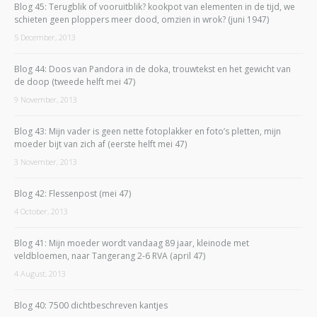
Blog 45: Terugblik of vooruitblik? kookpot van elementen in de tijd, we
schieten geen ploppers meer dood, omzien in wrok? (juni 1947)
5 December, 2013
Blog 44: Doos van Pandora in de doka, trouwtekst en het gewicht van
de doop (tweede helft mei 47)
9 November, 2013
Blog 43: Mijn vader is geen nette fotoplakker en foto’s pletten, mijn
moeder bijt van zich af (eerste helft mei 47)
3 November, 2013
Blog 42: Flessenpost (mei 47)
4 October, 2013
Blog 41: Mijn moeder wordt vandaag 89 jaar, kleinode met
veldbloemen, naar Tangerang 2-6 RVA (april 47)
4 August, 2013
Blog 40: 7500 dichtbeschreven kantjes