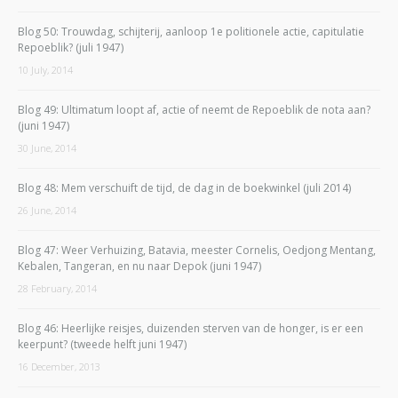
Blog 50: Trouwdag, schijterij, aanloop 1e politionele actie, capitulatie
Repoeblik? (juli 1947)
10 July, 2014
Blog 49: Ultimatum loopt af, actie of neemt de Repoeblik de nota aan?
(juni 1947)
30 June, 2014
Blog 48: Mem verschuift de tijd, de dag in de boekwinkel (juli 2014)
26 June, 2014
Blog 47: Weer Verhuizing, Batavia, meester Cornelis, Oedjong Mentang,
Kebalen, Tangeran, en nu naar Depok (juni 1947)
28 February, 2014
Blog 46: Heerlijke reisjes, duizenden sterven van de honger, is er een
keerpunt? (tweede helft juni 1947)
16 December, 2013