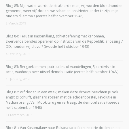
Blog 85: Mijn vader wordt de strakharde man, wij worden bloedhonden
genoemd, weer vijf doden, we schamen ons Nederlander te zijn, mijn
ouders dilemma’s (eerste helft november 1948)
2 March, 2019
Blog 84: Terug in Kasomálang, schietoefening met kanonnen,
zwervende bendes opereren op instructie van de Repoeblik, aflossing 7
DD, houden wij dit vol? (tweede helft oktober 1948)
4 February, 2019
Blog 83: Bergbeklimmen, patrouilles of wandelingen, Spierdivisie in
actie, wanhoop over uitstel demobilisatie (eerste helft oktober 1948 )
15 January, 2019
Blog 82: Vijf doden in een week, maken deze droeve berichten je ook
angstig? Schurft, glashard rossen met de schoenborstel, revolutie in
Madiun brengt Van Mook terug en vertraagt de demobilisatie (tweede
helft september 1948)
11 December, 2018
Blog 81: Van Kasomálang naar Bukanagara, feest en drie doden en een