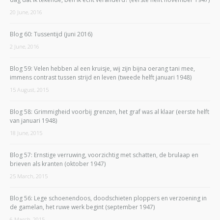
20 June, 2016
Blog 60: Tussentijd (juni 2016)
2 June, 2016
Blog 59: Velen hebben al een kruisje, wij zijn bijna oerang tani mee,
immens contrast tussen strijd en leven (tweede helft januari 1948)
15 August, 2015
Blog 58: Grimmigheid voorbij grenzen, het graf was al klaar (eerste helft
van januari 1948)
18 June, 2015
Blog 57: Ernstige verruwing, voorzichtig met schatten, de brulaap en
brieven als kranten (oktober 1947)
25 March, 2015
Blog 56: Lege schoenendoos, doodschieten ploppers en verzoening in
de gamelan, het ruwe werk begint (september 1947)
6 March, 2015