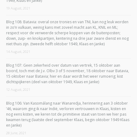
1949, Klaas en Janke)
19 August, 2021
Blog 108: Batavia: overal onze tronies en van TNI, kan nog leuk worden
in zo’n vulkaan, weinig kans met zoveel macht aan KL, KNIL en ML;
respect voor de verweerde scherpe koppen van de buitenposten;
down, zuip- en knokpartijen, kentering na drie jaar zware dienst en nog
niet thuis zijn. (tweede helft oktober 1949, Klaas en Janke)
14 August, 2021
Blog 107: Geen zekerheid over datum van vertrek, 15 oktober aan
boord, toch met de J.v. Olbv 3 of 5 november, 18 oktober naar Batavia,
15 oktober naar Batavia; hier en daar wordt het weer rumoerig; kist
dichtspijkeren (deel van oktober 1949, Klaas en Janke)
12 August, 2021
Blog 106: Van Kasomálang naar Wanaredja, herinnering aan 3 oktober
’46, waarom ging ik naar Indië, verloren vertrouwen in Klaas, kisten en
nog eens kisten, we keren tot de primitieve staat van toen we hier pas
kwamen terug (laatste deel september Klaas, begin oktober 1949 Klaas
en Janke)
28 June, 2021