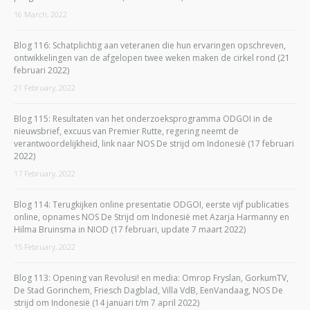
16 March, 2022
Blog 116: Schatplichtig aan veteranen die hun ervaringen opschreven,
ontwikkelingen van de afgelopen twee weken maken de cirkel rond (21
februari 2022)
21 February, 2022
Blog 115: Resultaten van het onderzoeksprogramma ODGOI in de
nieuwsbrief, excuus van Premier Rutte, regering neemt de
verantwoordelijkheid, link naar NOS De strijd om Indonesië (17 februari
2022)
17 February, 2022
Blog 114: Terugkijken online presentatie ODGOI, eerste vijf publicaties
online, opnames NOS De Strijd om Indonesië met Azarja Harmanny en
Hilma Bruinsma in NIOD (17 februari, update 7 maart 2022)
15 February, 2022
Blog 113: Opening van Revolusi! en media: Omrop Fryslan, GorkumTV,
De Stad Gorinchem, Friesch Dagblad, Villa VdB, EenVandaag, NOS De
strijd om Indonesië (14 januari t/m 7 april 2022)