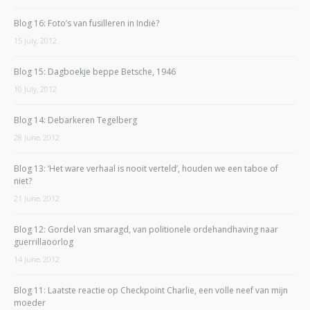
Blog 16: Foto’s van fusilleren in Indië?
15 July, 2012
Blog 15: Dagboekje beppe Betsche, 1946
10 July, 2012
Blog 14: Debarkeren Tegelberg
28 June, 2012
Blog 13: ‘Het ware verhaal is nooit verteld’, houden we een taboe of
niet?
21 June, 2012
Blog 12: Gordel van smaragd, van politionele ordehandhaving naar
guerrillaoorlog
14 June, 2012
Blog 11: Laatste reactie op Checkpoint Charlie, een volle neef van mijn
moeder