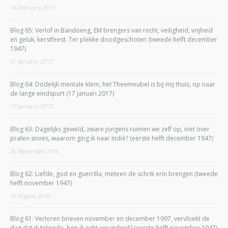
14 February, 2017
Blog 65: Verlof in Bandoeng, EM brengers van recht, veiligheid, vrijheid
en geluk, kerstfeest. Ter plekke doodgeschoten (tweede helft december
1947)
31 January, 2017
Blog 64: Dodelijk mentale klem, het Theemeubel is bij mij thuis, op naar
de lange eindspurt (17 januari 2017)
17 January, 2017
Blog 63: Dagelijks geweld, zware jongens ruimen we zelf op, niet over
praten snoes, waarom ging ik naar Indië? (eerste helft december 1947)
26 September, 2016
Blog 62: Liefde, god en guerrilla, meteen de schrik erin brengen (tweede
helft november 1947)
10 August, 2016
Blog 61: Verloren brieven november en december 1997, vervloekt de
dag dat ik tekende, ben ik echt veranderd? (eerste helft november 1947)