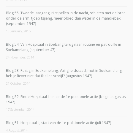
Blog 55: Tweede jaargang, rijst pellen in de nacht, schieten met de bren
onder de arm, tjoep tsjieng, meer bloed dan water in de mandiebak
(september 1947)
13 January, 2015
Blog 54: Van Hospitaal in Soebang terug naar routine en patrouille in
Soekamelang (september 47)
24 November, 2014
Blog 53: Rustig in Soekamelang, Vuiligheidsraad, mot in Soekamelang,
heb je liever niet dat ik alles schrijf? (augustus 1947)
21 October, 2014
Blog 52: Einde Hospitaal II en einde 1e politionele actie (begin augustus
1947)
17 September, 2014
Blog 51: Hospitaal II, start van de 1e politionele actie (juli 1947)
4 August, 2014