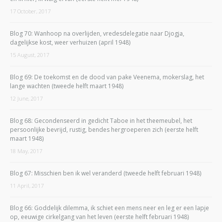
17 October, 2017
Blog 70: Wanhoop na overlijden, vredesdelegatie naar Djogja,
dagelijkse kost, weer verhuizen (april 1948)
15 August, 2017
Blog 69: De toekomst en de dood van pake Veenema, mokerslag, het
lange wachten (tweede helft maart 1948)
12 June, 2017
Blog 68: Gecondenseerd in gedicht Taboe in het theemeubel, het
persoonlijke bevrijd, rustig, bendes hergroeperen zich (eerste helft
maart 1948)
18 May, 2017
Blog 67: Misschien ben ik wel veranderd (tweede helft februari 1948)
11 April, 2017
Blog 66: Goddelijk dilemma, ik schiet een mens neer en leg er een lapje
op, eeuwige cirkelgang van het leven (eerste helft februari 1948)