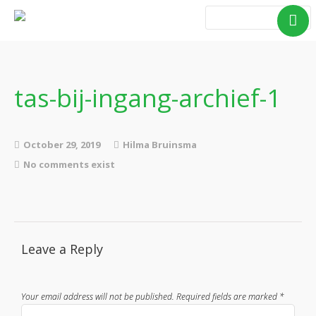
Home
Blog Taboe in het
theemeubel
tas-bij-ingang-archief-1
Boeken
Verhalen
October 29, 2019
Hilma Bruinsma
Gedichten
No comments exist
Contact
Leave a Reply
Your email address will not be published.
Required fields are marked
*