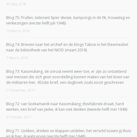
30 May, 2018
Blog 75: Prullen, luitenant Spier divisie, kampongs in de fik, trouwdag en
verkiezingen (eerste helft juli 1948)
13 March, 2018
Blog 74: Brieven naar het archief en de blogs Taboe in het theemeubel
naar de bibliotheek van het NIOD (maart 2018)
7 March, 2018
Blog 73: Kasomálang, de onrust neemt weer toe, er zijn zo ontzettend
veel mensen die zich geen voorstelling kunnen maken van het leven van
de militairen hier, 452ste brief, een dagboek zoals nooit geschreven
27 November, 2017
Blog 72: van Soekamandi naar Kasomálang, theefabriek draait, hard
werken, een brief van Janke, ik kan niet denken (tweede helft mei 1948)
31 October, 2017
Blog 71: Gokken, drinken en klappen uitdelen, het verschil tussen jij thuis
en ik hier, ik walg ervan (eerste helft mei 1948)