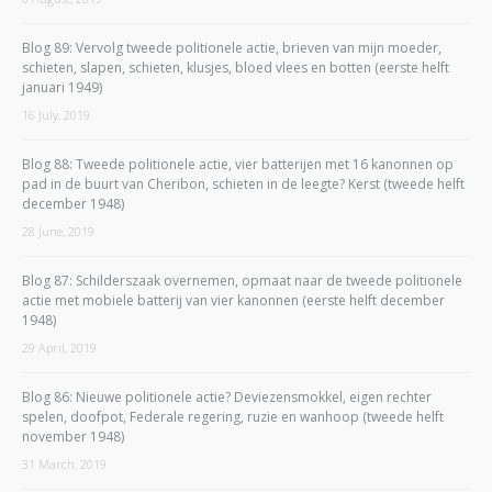
Blog 89: Vervolg tweede politionele actie, brieven van mijn moeder,
schieten, slapen, schieten, klusjes, bloed vlees en botten (eerste helft
januari 1949)
16 July, 2019
Blog 88: Tweede politionele actie, vier batterijen met 16 kanonnen op
pad in de buurt van Cheribon, schieten in de leegte? Kerst (tweede helft
december 1948)
28 June, 2019
Blog 87: Schilderszaak overnemen, opmaat naar de tweede politionele
actie met mobiele batterij van vier kanonnen (eerste helft december
1948)
29 April, 2019
Blog 86: Nieuwe politionele actie? Deviezensmokkel, eigen rechter
spelen, doofpot, Federale regering, ruzie en wanhoop (tweede helft
november 1948)
31 March, 2019