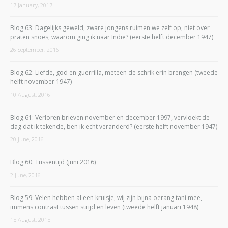
17 January, 2017
Blog 63: Dagelijks geweld, zware jongens ruimen we zelf op, niet over
praten snoes, waarom ging ik naar Indië? (eerste helft december 1947)
26 September, 2016
Blog 62: Liefde, god en guerrilla, meteen de schrik erin brengen (tweede
helft november 1947)
10 August, 2016
Blog 61: Verloren brieven november en december 1997, vervloekt de
dag dat ik tekende, ben ik echt veranderd? (eerste helft november 1947)
20 June, 2016
Blog 60: Tussentijd (juni 2016)
2 June, 2016
Blog 59: Velen hebben al een kruisje, wij zijn bijna oerang tani mee,
immens contrast tussen strijd en leven (tweede helft januari 1948)
15 August, 2015