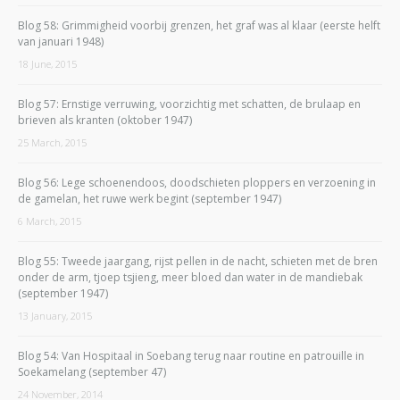
Blog 58: Grimmigheid voorbij grenzen, het graf was al klaar (eerste helft
van januari 1948)
18 June, 2015
Blog 57: Ernstige verruwing, voorzichtig met schatten, de brulaap en
brieven als kranten (oktober 1947)
25 March, 2015
Blog 56: Lege schoenendoos, doodschieten ploppers en verzoening in
de gamelan, het ruwe werk begint (september 1947)
6 March, 2015
Blog 55: Tweede jaargang, rijst pellen in de nacht, schieten met de bren
onder de arm, tjoep tsjieng, meer bloed dan water in de mandiebak
(september 1947)
13 January, 2015
Blog 54: Van Hospitaal in Soebang terug naar routine en patrouille in
Soekamelang (september 47)
24 November, 2014