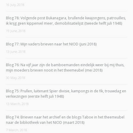
16 July, 2018
Blog 78: Volgende post Bukanagara, brullende kwajongens, patrouilles,
ik krijg geen kippenvel meer, demobilisatielijst (tweede helft juli 1948)
19 June, 2018
Blog 77: Mijn vaders brieven naar het NIOD (juni 2018)
13 June, 2018
Blog 76: Na vijf jaar zijn de bamboemanden eindelijk weer bij mij thuis,
mijn moeders brieven nooit in het theemeubel (mei 2018)
30 May, 2018
Blog 75: Prullen, luitenant Spier divisie, kampongs in de fik, trouwdag en
verkiezingen (eerste helft juli 1948)
13 March, 2018
Blog 74: Brieven naar het archief en de blogs Taboe in het theemeubel
naar de bibliotheek van het NIOD (maart 2018)
7 March, 2018