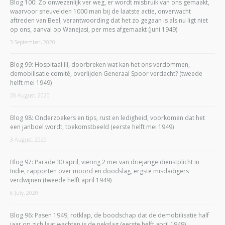
Blog 100: Zo onwezenlijk ver weg, er wordt misbruik van ons gemaakt,
waarvoor sneuvelden 1000 man bij de laatste actie, onverwacht
aftreden van Beel, verantwoording dat het zo gegaan is als nu ligt niet
op ons, aanval op Wanejasi, per mes afgemaakt (juni 1949)
3 September, 2020
Blog 99: Hospitaal III, doorbreken wat kan het ons verdommen,
demobilisatie comité, overlijden Generaal Spoor verdacht? (tweede
helft mei 1949)
20 August, 2020
Blog 98: Onderzoekers en tips, rust en ledigheid, voorkomen dat het
een janboel wordt, toekomstbeeld (eerste helft mei 1949)
3 August, 2020
Blog 97: Parade 30 april, viering 2 mei van driejarige dienstplicht in
Indië, rapporten over moord en doodslag, ergste misdadigers
verdwijnen (tweede helft april 1949)
6 July, 2020
Blog 96: Pasen 1949, rotklap, de boodschap dat de demobilisatie half
jaar op zich laat wachten is de nekslag (eerste helft april 1949)