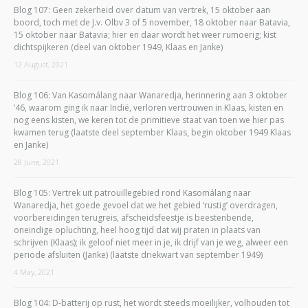
Blog 107: Geen zekerheid over datum van vertrek, 15 oktober aan
boord, toch met de J.v. Olbv 3 of 5 november, 18 oktober naar Batavia,
15 oktober naar Batavia; hier en daar wordt het weer rumoerig; kist
dichtspijkeren (deel van oktober 1949, Klaas en Janke)
12 August, 2021
Blog 106: Van Kasomálang naar Wanaredja, herinnering aan 3 oktober
’46, waarom ging ik naar Indië, verloren vertrouwen in Klaas, kisten en
nog eens kisten, we keren tot de primitieve staat van toen we hier pas
kwamen terug (laatste deel september Klaas, begin oktober 1949 Klaas
en Janke)
28 June, 2021
Blog 105: Vertrek uit patrouillegebied rond Kasomálang naar
Wanaredja, het goede gevoel dat we het gebied ‘rustig’ overdragen,
voorbereidingen terugreis, afscheidsfeestje is beestenbende,
oneindige opluchting, heel hoog tijd dat wij praten in plaats van
schrijven (Klaas); ik geloof niet meer in je, ik drijf van je weg, alweer een
periode afsluiten (Janke) (laatste driekwart van september 1949)
4 May, 2021
Blog 104: D-batterij op rust, het wordt steeds moeilijker, volhouden tot