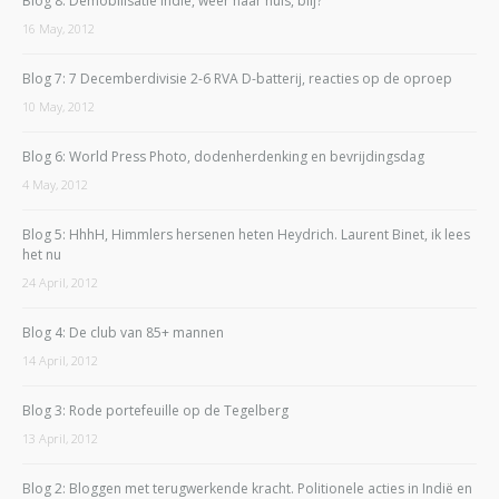
Blog 8: Demobilisatie Indië, weer naar huis, blij?
16 May, 2012
Blog 7: 7 Decemberdivisie 2-6 RVA D-batterij, reacties op de oproep
10 May, 2012
Blog 6: World Press Photo, dodenherdenking en bevrijdingsdag
4 May, 2012
Blog 5: HhhH, Himmlers hersenen heten Heydrich. Laurent Binet, ik lees
het nu
24 April, 2012
Blog 4: De club van 85+ mannen
14 April, 2012
Blog 3: Rode portefeuille op de Tegelberg
13 April, 2012
Blog 2: Bloggen met terugwerkende kracht. Politionele acties in Indië en