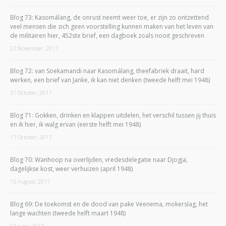
Blog 73: Kasomálang, de onrust neemt weer toe, er zijn zo ontzettend
veel mensen die zich geen voorstelling kunnen maken van het leven van
de militairen hier, 452ste brief, een dagboek zoals nooit geschreven
27 November, 2017
Blog 72: van Soekamandi naar Kasomálang, theefabriek draait, hard
werken, een brief van Janke, ik kan niet denken (tweede helft mei 1948)
31 October, 2017
Blog 71: Gokken, drinken en klappen uitdelen, het verschil tussen jij thuis
en ik hier, ik walg ervan (eerste helft mei 1948)
17 October, 2017
Blog 70: Wanhoop na overlijden, vredesdelegatie naar Djogja,
dagelijkse kost, weer verhuizen (april 1948)
15 August, 2017
Blog 69: De toekomst en de dood van pake Veenema, mokerslag, het
lange wachten (tweede helft maart 1948)
12 June, 2017