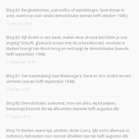
Blog 83: Bergbeklimmen, patrouilles of wandelingen, Spierdivisie in
actie, wanhoop over uitstel demobilisatie (eerste helft oktober 1948 )
15 January, 2019
Blog 82: Vijf doden in een week, maken deze droeve berichten je ook
angstig? Schurft, glashard rossen met de schoenborstel, revolutie in
Madiun brengt Van Mook terug en vertraagt de demobilisatie (tweede
helft september 1948)
11 December, 2018
Blog 81: Van Kasomálang naar Bukanagara, feest en drie doden en een
vermiste (eerste helft september 1948)
1 October, 2018
Blog 80: Demobilisatie, toekomst, moe van alles, wij bezwijken,
kampongs bezocht die wij afbranden (tweede helft augustus 48)
31 August, 2018
Blog 79: Beiden zware tijd, uitzitten, dode Loera, lijkt soms allemaal zo
nutteloos, behoeden voor moreel afzakken (eerste helft augustus 48)