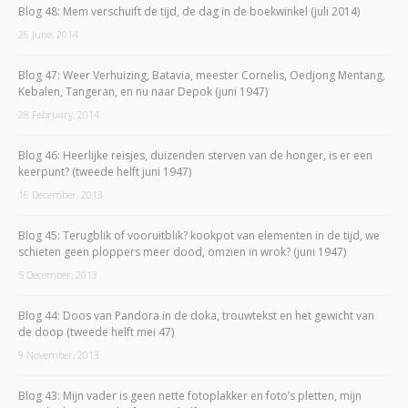
Blog 48: Mem verschuift de tijd, de dag in de boekwinkel (juli 2014)
26 June, 2014
Blog 47: Weer Verhuizing, Batavia, meester Cornelis, Oedjong Mentang,
Kebalen, Tangeran, en nu naar Depok (juni 1947)
28 February, 2014
Blog 46: Heerlijke reisjes, duizenden sterven van de honger, is er een
keerpunt? (tweede helft juni 1947)
16 December, 2013
Blog 45: Terugblik of vooruitblik? kookpot van elementen in de tijd, we
schieten geen ploppers meer dood, omzien in wrok? (juni 1947)
5 December, 2013
Blog 44: Doos van Pandora in de doka, trouwtekst en het gewicht van
de doop (tweede helft mei 47)
9 November, 2013
Blog 43: Mijn vader is geen nette fotoplakker en foto’s pletten, mijn