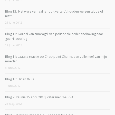
Blog 13: ‘Het ware verhaal is nooit verteld’, houden we een taboe of
niet?
21 June, 2012
Blog 12: Gordel van smaragd, van politionele ordehandhaving naar
guerrillaoorlog
14 June, 2012
Blog 11: Laatste reactie op Checkpoint Charlie, een volle neef van mijn
moeder
8 June, 2012
Blog 10: Uit en thuis
1 June, 2012
Blog 9: Reünie 15 april 2010, veteranen 2-6 RVA
25 May, 2012