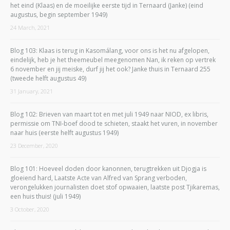
het eind (Klaas) en de moeilijke eerste tijd in Ternaard (Janke) (eind
augustus, begin september 1949)
24 March, 2021
Blog 103: Klaas is terug in Kasomálang, voor ons is het nu afgelopen,
eindelijk, heb je het theemeubel meegenomen Nan, ik reken op vertrek
6 november en jij meiske, durf jij het ook? Janke thuis in Ternaard 255
(tweede helft augustus 49)
31 January, 2021
Blog 102: Brieven van maart tot en met juli 1949 naar NIOD, ex libris,
permissie om TNI-boef dood te schieten, staakt het vuren, in november
naar huis (eerste helft augustus 1949)
23 December, 2020
Blog 101: Hoeveel doden door kanonnen, terugtrekken uit Djogja is
gloeiend hard, Laatste Acte van Alfred van Sprang verboden,
verongelukken journalisten doet stof opwaaien, laatste post Tjikaremas,
een huis thuis! (juli 1949)
3 October, 2020