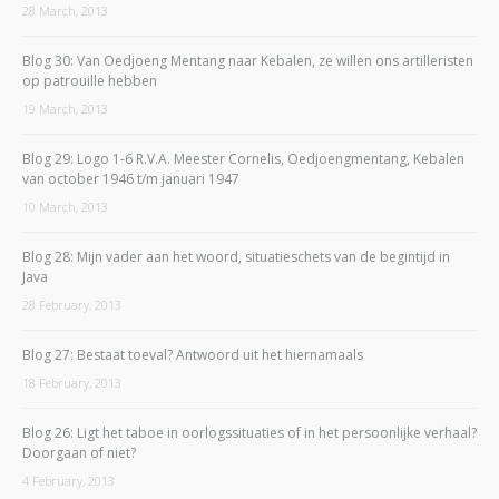
28 March, 2013
Blog 30: Van Oedjoeng Mentang naar Kebalen, ze willen ons artilleristen
op patrouille hebben
19 March, 2013
Blog 29: Logo 1-6 R.V.A. Meester Cornelis, Oedjoengmentang, Kebalen
van october 1946 t/m januari 1947
10 March, 2013
Blog 28: Mijn vader aan het woord, situatieschets van de begintijd in
Java
28 February, 2013
Blog 27: Bestaat toeval? Antwoord uit het hiernamaals
18 February, 2013
Blog 26: Ligt het taboe in oorlogssituaties of in het persoonlijke verhaal?
Doorgaan of niet?
4 February, 2013