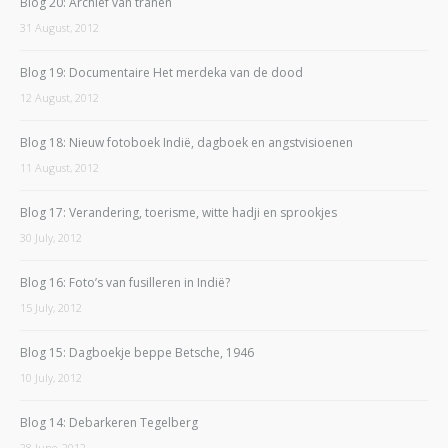
Blog 20: Archief van tranen
31 August, 2012
Blog 19: Documentaire Het merdeka van de dood
12 August, 2012
Blog 18: Nieuw fotoboek Indië, dagboek en angstvisioenen
11 August, 2012
Blog 17: Verandering, toerisme, witte hadji en sprookjes
30 July, 2012
Blog 16: Foto’s van fusilleren in Indië?
15 July, 2012
Blog 15: Dagboekje beppe Betsche, 1946
10 July, 2012
Blog 14: Debarkeren Tegelberg
28 June, 2012