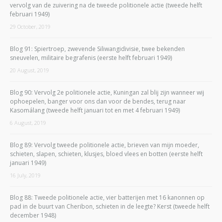
vervolg van de zuivering na de tweede politionele actie (tweede helft
februari 1949)
29 October, 2019
Blog 91: Spiertroep, zwevende Siliwangidivisie, twee bekenden
sneuvelen, militaire begrafenis (eerste helft februari 1949)
20 August, 2019
Blog 90: Vervolg 2e politionele actie, Kuningan zal blij zijn wanneer wij
ophoepelen, banger voor ons dan voor de bendes, terug naar
Kasomálang (tweede helft januari tot en met 4 februari 1949)
6 August, 2019
Blog 89: Vervolg tweede politionele actie, brieven van mijn moeder,
schieten, slapen, schieten, klusjes, bloed vlees en botten (eerste helft
januari 1949)
16 July, 2019
Blog 88: Tweede politionele actie, vier batterijen met 16 kanonnen op
pad in de buurt van Cheribon, schieten in de leegte? Kerst (tweede helft
december 1948)