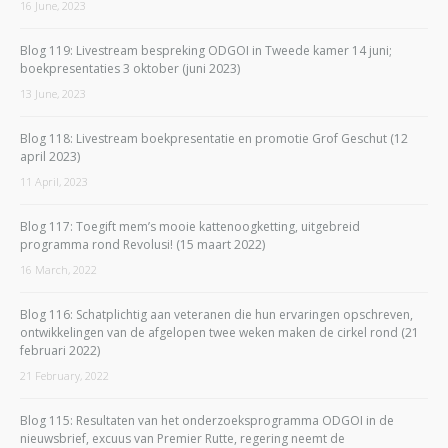
16 June, 2023
Blog 119: Livestream bespreking ODGOI in Tweede kamer 14 juni;
boekpresentaties 3 oktober (juni 2023)
13 June, 2023
Blog 118: Livestream boekpresentatie en promotie Grof Geschut (12
april 2023)
11 April, 2023
Blog 117: Toegift mem’s mooie kattenoogketting, uitgebreid
programma rond Revolusi! (15 maart 2022)
16 March, 2022
Blog 116: Schatplichtig aan veteranen die hun ervaringen opschreven,
ontwikkelingen van de afgelopen twee weken maken de cirkel rond (21
februari 2022)
21 February, 2022
Blog 115: Resultaten van het onderzoeksprogramma ODGOI in de
nieuwsbrief, excuus van Premier Rutte, regering neemt de