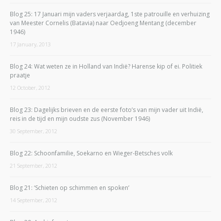
Blog 25: 17 Januari mijn vaders verjaardag, 1ste patrouille en verhuizing
van Meester Cornelis (Batavia) naar Oedjoeng Mentang (december
1946)
17 January, 2013
Blog 24: Wat weten ze in Holland van Indië? Harense kip of ei. Politiek
praatje
12 October, 2012
Blog 23: Dagelijks brieven en de eerste foto’s van mijn vader uit Indië,
reis in de tijd en mijn oudste zus (November 1946)
30 September, 2012
Blog 22: Schoonfamilie, Soekarno en Wieger-Betsches volk
21 September, 2012
Blog 21: ‘Schieten op schimmen en spoken’
14 September, 2012