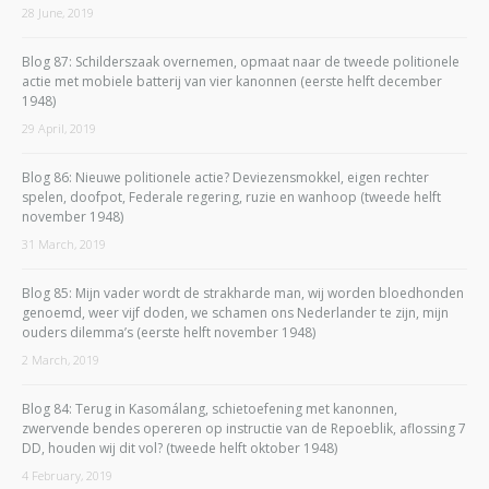
28 June, 2019
Blog 87: Schilderszaak overnemen, opmaat naar de tweede politionele
actie met mobiele batterij van vier kanonnen (eerste helft december
1948)
29 April, 2019
Blog 86: Nieuwe politionele actie? Deviezensmokkel, eigen rechter
spelen, doofpot, Federale regering, ruzie en wanhoop (tweede helft
november 1948)
31 March, 2019
Blog 85: Mijn vader wordt de strakharde man, wij worden bloedhonden
genoemd, weer vijf doden, we schamen ons Nederlander te zijn, mijn
ouders dilemma’s (eerste helft november 1948)
2 March, 2019
Blog 84: Terug in Kasomálang, schietoefening met kanonnen,
zwervende bendes opereren op instructie van de Repoeblik, aflossing 7
DD, houden wij dit vol? (tweede helft oktober 1948)
4 February, 2019