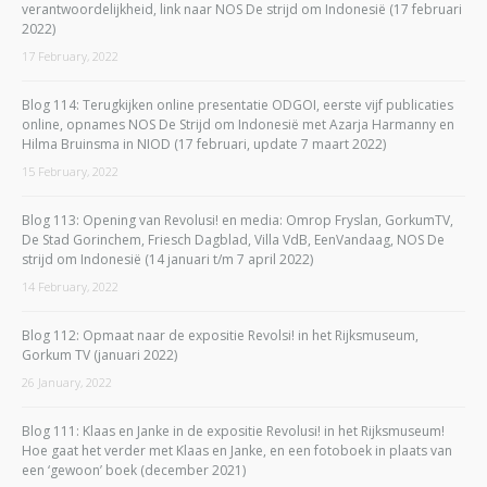
verantwoordelijkheid, link naar NOS De strijd om Indonesië (17 februari
2022)
17 February, 2022
Blog 114: Terugkijken online presentatie ODGOI, eerste vijf publicaties
online, opnames NOS De Strijd om Indonesië met Azarja Harmanny en
Hilma Bruinsma in NIOD (17 februari, update 7 maart 2022)
15 February, 2022
Blog 113: Opening van Revolusi! en media: Omrop Fryslan, GorkumTV,
De Stad Gorinchem, Friesch Dagblad, Villa VdB, EenVandaag, NOS De
strijd om Indonesië (14 januari t/m 7 april 2022)
14 February, 2022
Blog 112: Opmaat naar de expositie Revolsi! in het Rijksmuseum,
Gorkum TV (januari 2022)
26 January, 2022
Blog 111: Klaas en Janke in de expositie Revolusi! in het Rijksmuseum!
Hoe gaat het verder met Klaas en Janke, en een fotoboek in plaats van
een ‘gewoon’ boek (december 2021)