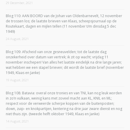
29 December, 2021
Blog 110: AAN BOORD van de Johan van Oldenbarnevelt, 12 november
de trossen los; de laatste brieven van Klaas, scheepsjournaal op de
Routekaart, dagen en mijlen tellen (11 november t/m dinsdag 5 dec
1949)
24 August, 2021
Blog 109: Afscheid van onze gesneuvelden; tot de laatste dag
onzekerheid over datum van vertrek; ik zit op wacht; vrijdag 11
november inschepen! Van alles het laatste eindelijk na drie lange jaren;
wat hebben we een stapel brieven; dit wordt de laatste brief (november
1949, Klaas en Janke)
19 August, 2021
Blog 108: Batavia: overal onze tronies en van TNI, kan nog leuk worden
in zo’n vulkaan, weinig kans met zoveel macht aan KL, KNIL en ML;
respect voor de verweerde scherpe koppen van de buitenposten;
down, zuip- en knokpartijen, kentering na drie jaar zware dienst en nog
niet thuis zijn. (tweede helft oktober 1949, Klaas en Janke)
14 August, 2021