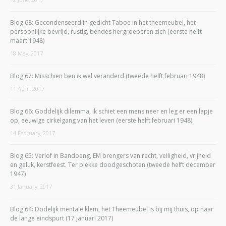
Blog 68: Gecondenseerd in gedicht Taboe in het theemeubel, het
persoonlijke bevrijd, rustig, bendes hergroeperen zich (eerste helft
maart 1948)
18 May, 2017
Blog 67: Misschien ben ik wel veranderd (tweede helft februari 1948)
11 April, 2017
Blog 66: Goddelijk dilemma, ik schiet een mens neer en leg er een lapje
op, eeuwige cirkelgang van het leven (eerste helft februari 1948)
14 February, 2017
Blog 65: Verlof in Bandoeng, EM brengers van recht, veiligheid, vrijheid
en geluk, kerstfeest. Ter plekke doodgeschoten (tweede helft december
1947)
31 January, 2017
Blog 64: Dodelijk mentale klem, het Theemeubel is bij mij thuis, op naar
de lange eindspurt (17 januari 2017)