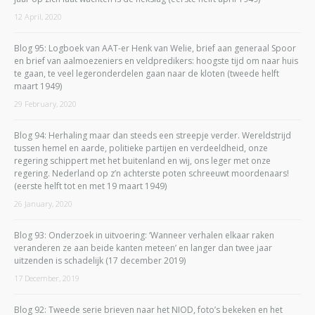
12 April, 2020
Blog 95: Logboek van AAT-er Henk van Welie, brief aan generaal Spoor
en brief van aalmoezeniers en veldpredikers: hoogste tijd om naar huis
te gaan, te veel legeronderdelen gaan naar de kloten (tweede helft
maart 1949)
29 February, 2020
Blog 94: Herhaling maar dan steeds een streepje verder. Wereldstrijd
tussen hemel en aarde, politieke partijen en verdeeldheid, onze
regering schippert met het buitenland en wij, ons leger met onze
regering. Nederland op z’n achterste poten schreeuwt moordenaars!
(eerste helft tot en met 19 maart 1949)
26 January, 2020
Blog 93: Onderzoek in uitvoering: ‘Wanneer verhalen elkaar raken
veranderen ze aan beide kanten meteen’ en langer dan twee jaar
uitzenden is schadelijk (17 december 2019)
17 December, 2019
Blog 92: Tweede serie brieven naar het NIOD, foto’s bekeken en het