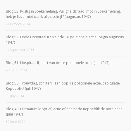
Blog 53: Rustig in Soekamelang, Vuiligheidsraad, mot in Soekamelang,
heb je liever niet dat ik alles schrijf? (augustus 1947)
21 October, 2014
Blog 52: Einde Hospitaal II en einde 1e politionele actie (begin augustus
1947)
17 September, 2014
Blog 51: Hospitaal II, start van de 1e politionele actie (juli 1947)
4 August, 2014
Blog 50: Trouwdag, schijterij, aanloop 1e politionele actie, capitulatie
Repoeblik? (juli 1947)
10 July, 2014
Blog 49: Ultimatum loopt af, actie of neemt de Repoeblik de nota aan?
(juni 1947)
30 June, 2014