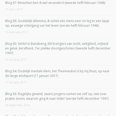
Blog 67: Misschien ben ik wel veranderd (tweede helft februari 1948)
11 April, 2017
Blog 66: Goddelijk dilemma, ik schiet een mens neer en leg er een lapje
op, eeuwige cirkelgang van het leven (eerste helft februari 1948)
14 February, 2017
Blog 65: Verlof in Bandoeng, EM brengers van recht, veiligheid, vrijheid
en geluk, kerstfeest. Ter plekke doodgeschoten (tweede helft december
1947)
31 January, 2017
Blog 64: Dodelijk mentale klem, het Theemeubel is bij mij thuis, op naar
de lange eindspurt (17 januari 2017)
17 January, 2017
Blog 63: Dagelijks geweld, zware jongens ruimen we zelf op, niet over
praten snoes, waarom ging ik naar Indië? (eerste helft december 1947)
26 September, 2016