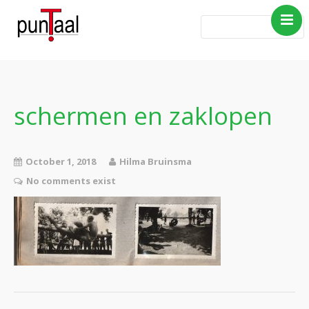
Home
Blog Taboe in het
theemeubel
schermen en zaklopen
Boeken
Verhalen
October 1, 2018
Hilma Bruinsma
Gedichten
No comments exist
Contact