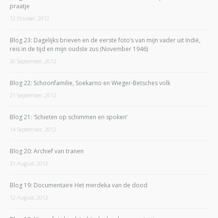
praatje
12 October, 2012
Blog 23: Dagelijks brieven en de eerste foto’s van mijn vader uit Indië,
reis in de tijd en mijn oudste zus (November 1946)
30 September, 2012
Blog 22: Schoonfamilie, Soekarno en Wieger-Betsches volk
21 September, 2012
Blog 21: ‘Schieten op schimmen en spoken’
14 September, 2012
Blog 20: Archief van tranen
31 August, 2012
Blog 19: Documentaire Het merdeka van de dood
12 August, 2012