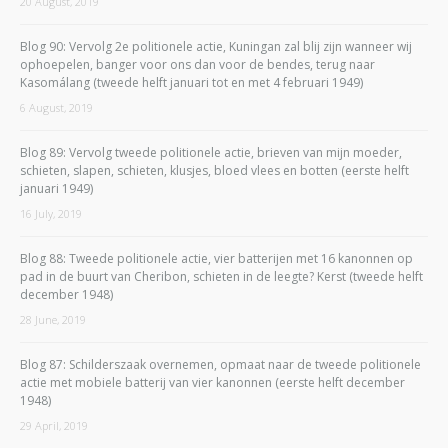
20 August, 2019
Blog 90: Vervolg 2e politionele actie, Kuningan zal blij zijn wanneer wij
ophoepelen, banger voor ons dan voor de bendes, terug naar
Kasomálang (tweede helft januari tot en met 4 februari 1949)
6 August, 2019
Blog 89: Vervolg tweede politionele actie, brieven van mijn moeder,
schieten, slapen, schieten, klusjes, bloed vlees en botten (eerste helft
januari 1949)
16 July, 2019
Blog 88: Tweede politionele actie, vier batterijen met 16 kanonnen op
pad in de buurt van Cheribon, schieten in de leegte? Kerst (tweede helft
december 1948)
28 June, 2019
Blog 87: Schilderszaak overnemen, opmaat naar de tweede politionele
actie met mobiele batterij van vier kanonnen (eerste helft december
1948)
29 April, 2019