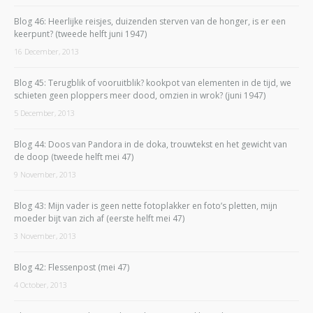
Blog 46: Heerlijke reisjes, duizenden sterven van de honger, is er een
keerpunt? (tweede helft juni 1947)
16 December, 2013
Blog 45: Terugblik of vooruitblik? kookpot van elementen in de tijd, we
schieten geen ploppers meer dood, omzien in wrok? (juni 1947)
5 December, 2013
Blog 44: Doos van Pandora in de doka, trouwtekst en het gewicht van
de doop (tweede helft mei 47)
9 November, 2013
Blog 43: Mijn vader is geen nette fotoplakker en foto’s pletten, mijn
moeder bijt van zich af (eerste helft mei 47)
3 November, 2013
Blog 42: Flessenpost (mei 47)
4 October, 2013