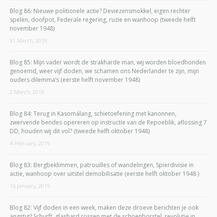
Blog 86: Nieuwe politionele actie? Deviezensmokkel, eigen rechter
spelen, doofpot, Federale regering, ruzie en wanhoop (tweede helft
november 1948)
31 March, 2019
Blog 85: Mijn vader wordt de strakharde man, wij worden bloedhonden
genoemd, weer vijf doden, we schamen ons Nederlander te zijn, mijn
ouders dilemma’s (eerste helft november 1948)
2 March, 2019
Blog 84: Terug in Kasomálang, schietoefening met kanonnen,
zwervende bendes opereren op instructie van de Repoeblik, aflossing 7
DD, houden wij dit vol? (tweede helft oktober 1948)
4 February, 2019
Blog 83: Bergbeklimmen, patrouilles of wandelingen, Spierdivisie in
actie, wanhoop over uitstel demobilisatie (eerste helft oktober 1948 )
15 January, 2019
Blog 82: Vijf doden in een week, maken deze droeve berichten je ook
angstig? Schurft, glashard rossen met de schoenborstel, revolutie in