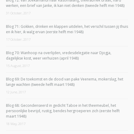
Blog 72: van Soekamandi naar Kasomálang, theefabriek draait, hard
werken, een brief van Janke, ik kan niet denken (tweede helft mei 1948)
31 October, 2017
Blog 71: Gokken, drinken en klappen uitdelen, het verschil tussen jij thuis
en ik hier, ik walg ervan (eerste helft mei 1948)
17 October, 2017
Blog 70: Wanhoop na overlijden, vredesdelegatie naar Djogja,
dagelijkse kost, weer verhuizen (april 1948)
15 August, 2017
Blog 69: De toekomst en de dood van pake Veenema, mokerslag, het
lange wachten (tweede helft maart 1948)
12 June, 2017
Blog 68: Gecondenseerd in gedicht Taboe in het theemeubel, het
persoonlijke bevrijd, rustig, bendes hergroeperen zich (eerste helft
maart 1948)
18 May, 2017