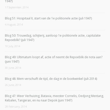
1947)
17 September, 2014
Blog 51: Hospitaal II, start van de 1e politionele actie (juli 1947)
4 August, 2014
Blog 50: Trouwdag, schijterij, aanloop 1e politionele actie, capitulatie
Repoeblik? (juli 1947)
10 July, 2014
Blog 49: Ultimatum loopt af, actie of neemt de Repoeblik de nota aan?
(juni 1947)
30 June, 2014
Blog 48: Mem verschuift de tijd, de dag in de boekwinkel (juli 2014)
26 June, 2014
Blog 47: Weer Verhuizing, Batavia, meester Cornelis, Oedjong Mentang,
Kebalen, Tangeran, en nu naar Depok (juni 1947)
28 February, 2014