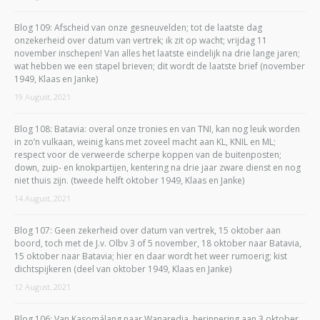
Blog 109: Afscheid van onze gesneuvelden; tot de laatste dag
onzekerheid over datum van vertrek; ik zit op wacht; vrijdag 11
november inschepen! Van alles het laatste eindelijk na drie lange jaren;
wat hebben we een stapel brieven; dit wordt de laatste brief (november
1949, Klaas en Janke)
19 August, 2021
Blog 108: Batavia: overal onze tronies en van TNI, kan nog leuk worden
in zo’n vulkaan, weinig kans met zoveel macht aan KL, KNIL en ML;
respect voor de verweerde scherpe koppen van de buitenposten;
down, zuip- en knokpartijen, kentering na drie jaar zware dienst en nog
niet thuis zijn. (tweede helft oktober 1949, Klaas en Janke)
14 August, 2021
Blog 107: Geen zekerheid over datum van vertrek, 15 oktober aan
boord, toch met de J.v. Olbv 3 of 5 november, 18 oktober naar Batavia,
15 oktober naar Batavia; hier en daar wordt het weer rumoerig; kist
dichtspijkeren (deel van oktober 1949, Klaas en Janke)
12 August, 2021
Blog 106: Van Kasomálang naar Wanaredja, herinnering aan 3 oktober