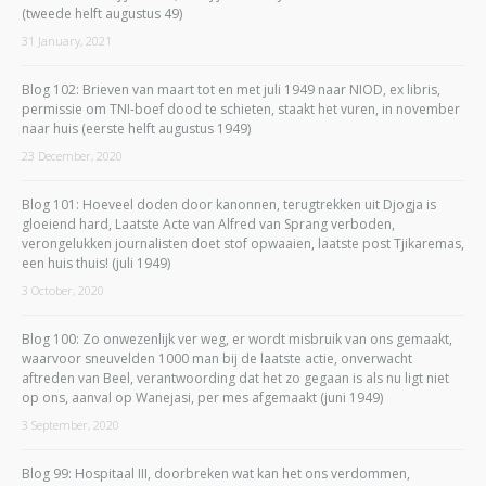
(tweede helft augustus 49)
31 January, 2021
Blog 102: Brieven van maart tot en met juli 1949 naar NIOD, ex libris,
permissie om TNI-boef dood te schieten, staakt het vuren, in november
naar huis (eerste helft augustus 1949)
23 December, 2020
Blog 101: Hoeveel doden door kanonnen, terugtrekken uit Djogja is
gloeiend hard, Laatste Acte van Alfred van Sprang verboden,
verongelukken journalisten doet stof opwaaien, laatste post Tjikaremas,
een huis thuis! (juli 1949)
3 October, 2020
Blog 100: Zo onwezenlijk ver weg, er wordt misbruik van ons gemaakt,
waarvoor sneuvelden 1000 man bij de laatste actie, onverwacht
aftreden van Beel, verantwoording dat het zo gegaan is als nu ligt niet
op ons, aanval op Wanejasi, per mes afgemaakt (juni 1949)
3 September, 2020
Blog 99: Hospitaal III, doorbreken wat kan het ons verdommen,