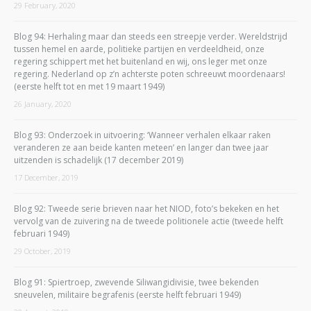
29 February, 2020
Blog 94: Herhaling maar dan steeds een streepje verder. Wereldstrijd
tussen hemel en aarde, politieke partijen en verdeeldheid, onze
regering schippert met het buitenland en wij, ons leger met onze
regering. Nederland op z’n achterste poten schreeuwt moordenaars!
(eerste helft tot en met 19 maart 1949)
26 January, 2020
Blog 93: Onderzoek in uitvoering: ‘Wanneer verhalen elkaar raken
veranderen ze aan beide kanten meteen’ en langer dan twee jaar
uitzenden is schadelijk (17 december 2019)
17 December, 2019
Blog 92: Tweede serie brieven naar het NIOD, foto’s bekeken en het
vervolg van de zuivering na de tweede politionele actie (tweede helft
februari 1949)
29 October, 2019
Blog 91: Spiertroep, zwevende Siliwangidivisie, twee bekenden
sneuvelen, militaire begrafenis (eerste helft februari 1949)