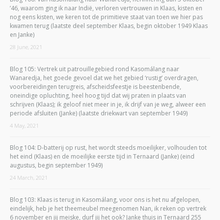
’46, waarom ging ik naar Indië, verloren vertrouwen in Klaas, kisten en
nog eens kisten, we keren tot de primitieve staat van toen we hier pas
kwamen terug (laatste deel september Klaas, begin oktober 1949 Klaas
en Janke)
28 June, 2021
Blog 105: Vertrek uit patrouillegebied rond Kasomálang naar
Wanaredja, het goede gevoel dat we het gebied ‘rustig’ overdragen,
voorbereidingen terugreis, afscheidsfeestje is beestenbende,
oneindige opluchting, heel hoog tijd dat wij praten in plaats van
schrijven (Klaas); ik geloof niet meer in je, ik drijf van je weg, alweer een
periode afsluiten (Janke) (laatste driekwart van september 1949)
4 May, 2021
Blog 104: D-batterij op rust, het wordt steeds moeilijker, volhouden tot
het eind (Klaas) en de moeilijke eerste tijd in Ternaard (Janke) (eind
augustus, begin september 1949)
24 March, 2021
Blog 103: Klaas is terug in Kasomálang, voor ons is het nu afgelopen,
eindelijk, heb je het theemeubel meegenomen Nan, ik reken op vertrek
6 november en jij meiske, durf jij het ook? Janke thuis in Ternaard 255