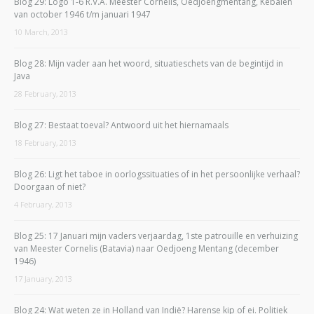
Blog 29: Logo 1-6 R.V.A. Meester Cornelis, Oedjoengmentang, Kebalen
van october 1946 t/m januari 1947
10 March, 2013
Blog 28: Mijn vader aan het woord, situatieschets van de begintijd in
Java
28 February, 2013
Blog 27: Bestaat toeval? Antwoord uit het hiernamaals
18 February, 2013
Blog 26: Ligt het taboe in oorlogssituaties of in het persoonlijke verhaal?
Doorgaan of niet?
4 February, 2013
Blog 25: 17 Januari mijn vaders verjaardag, 1ste patrouille en verhuizing
van Meester Cornelis (Batavia) naar Oedjoeng Mentang (december
1946)
17 January, 2013
Blog 24: Wat weten ze in Holland van Indië? Harense kip of ei. Politiek