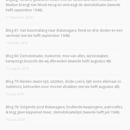
Madiun brengt Van Mook terug en vertraagt de demobilisatie (tweede
helft september 1948)
11 December, 2018
Blog 81: Van Kasomálang naar Bukanagara, feest en drie doden en een
vermiste (eerste helft september 1948)
1 October, 2018
Blog 80: Demobilisatie, toekomst, moe van alles, wij bezwijken,
kampongs bezocht die wij afbranden (tweede helft augustus 48)
31 August, 2018
Blog 79: Beiden zware tijd, uitzitten, dode Loera, lijkt soms allemaal zo
nutteloos, behoeden voor moreel afzakken (eerste helft augustus 48)
16 July, 2018
Blog 78: Volgende post Bukanagara, brullende kwajongens, patrouilles,
ik krijg geen kippenvel meer, demobilisatielijst (tweede helft juli 1948)
19 June, 2018