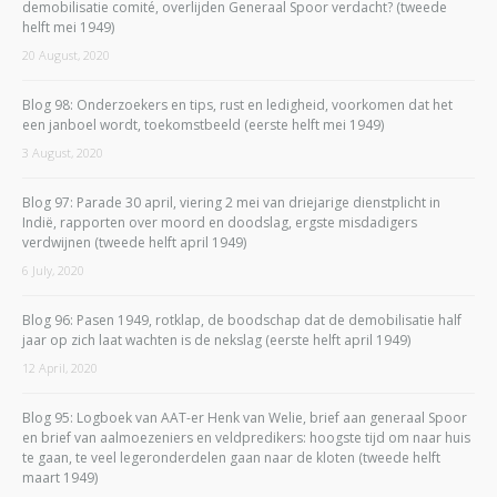
demobilisatie comité, overlijden Generaal Spoor verdacht? (tweede
helft mei 1949)
20 August, 2020
Blog 98: Onderzoekers en tips, rust en ledigheid, voorkomen dat het
een janboel wordt, toekomstbeeld (eerste helft mei 1949)
3 August, 2020
Blog 97: Parade 30 april, viering 2 mei van driejarige dienstplicht in
Indië, rapporten over moord en doodslag, ergste misdadigers
verdwijnen (tweede helft april 1949)
6 July, 2020
Blog 96: Pasen 1949, rotklap, de boodschap dat de demobilisatie half
jaar op zich laat wachten is de nekslag (eerste helft april 1949)
12 April, 2020
Blog 95: Logboek van AAT-er Henk van Welie, brief aan generaal Spoor
en brief van aalmoezeniers en veldpredikers: hoogste tijd om naar huis
te gaan, te veel legeronderdelen gaan naar de kloten (tweede helft
maart 1949)