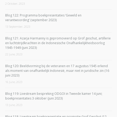
2 October, 2023
Blog 122: Programma boekpresentaties ‘Geweld en
verantwoording’ (september 2023)
13 September, 2023
Blog 121: Azarja Harmanny is gepromoveerd op Grof geschut, artillerie
en luchtstrijdkrachten in de Indonesische Onafhankelijkheidsoorlog
1945-1949 (juni 2023)
22 June, 2023
Blog 120: Beeldvorming bij de veteranen en 17 augustus 1945 erkend
als moment van onafhankelijk Indonesië, maar niet in juridische zin (16
juni 2023)
16 June, 2023
Blog 119: Livestream bespreking ODGOI in Tweede kamer 14 juni;
boekpresentaties 3 oktober (juni 2023)
13 June, 2023
Blog 118: Livestream boekpresentatie en promotie Grof Geschut (12