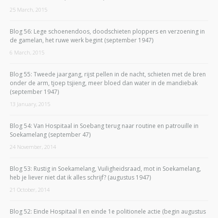
25 March, 2015
Blog 56: Lege schoenendoos, doodschieten ploppers en verzoening in
de gamelan, het ruwe werk begint (september 1947)
6 March, 2015
Blog 55: Tweede jaargang, rijst pellen in de nacht, schieten met de bren
onder de arm, tjoep tsjieng, meer bloed dan water in de mandiebak
(september 1947)
13 January, 2015
Blog 54: Van Hospitaal in Soebang terug naar routine en patrouille in
Soekamelang (september 47)
24 November, 2014
Blog 53: Rustig in Soekamelang, Vuiligheidsraad, mot in Soekamelang,
heb je liever niet dat ik alles schrijf? (augustus 1947)
21 October, 2014
Blog 52: Einde Hospitaal II en einde 1e politionele actie (begin augustus