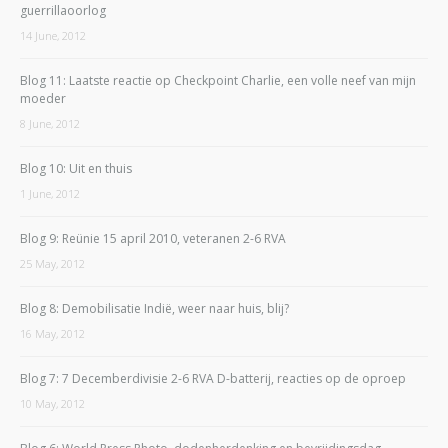
guerrillaoorlog
14 June, 2012
Blog 11: Laatste reactie op Checkpoint Charlie, een volle neef van mijn
moeder
8 June, 2012
Blog 10: Uit en thuis
1 June, 2012
Blog 9: Reünie 15 april 2010, veteranen 2-6 RVA
25 May, 2012
Blog 8: Demobilisatie Indië, weer naar huis, blij?
16 May, 2012
Blog 7: 7 Decemberdivisie 2-6 RVA D-batterij, reacties op de oproep
10 May, 2012