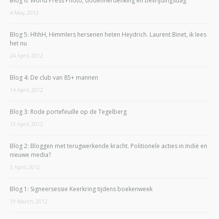
Blog 6: World Press Photo, dodenherdenking en bevrijdingsdag
4 May, 2012
Blog 5: HhhH, Himmlers hersenen heten Heydrich. Laurent Binet, ik lees
het nu
24 April, 2012
Blog 4: De club van 85+ mannen
14 April, 2012
Blog 3: Rode portefeuille op de Tegelberg
13 April, 2012
Blog 2: Bloggen met terugwerkende kracht. Politionele acties in Indië en
nieuwe media?
3 April, 2012
Blog 1: Signeersessie Keerkring tijdens boekenweek
19 March, 2012