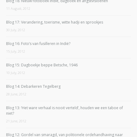
Blog 18: Nieuw fotoboek Indië, dagboek en angstvisioenen
11 August, 2012
Blog 17: Verandering, toerisme, witte hadji en sprookjes
30 July, 2012
Blog 16: Foto’s van fusilleren in Indië?
15 July, 2012
Blog 15: Dagboekje beppe Betsche, 1946
10 July, 2012
Blog 14: Debarkeren Tegelberg
28 June, 2012
Blog 13: ‘Het ware verhaal is nooit verteld’, houden we een taboe of
niet?
21 June, 2012
Blog 12: Gordel van smaragd, van politionele ordehandhaving naar