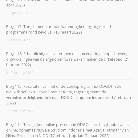
april 2023)
11 April, 2023
Blog 117: Toegift mem’s mooie kattenoogketting, uitgebreid
programma rond Revolusi! (15 maart 2022)
16 March, 2022
Blog 116: Schatplichtig aan veteranen die hun ervaringen opschreven,
ontwikkelingen van de afgelopen twee weken maken de cirkel rond (21
februari 2022)
21 February, 2022
Blog 115: Resultaten van het onderzoeksprogramma ODGOI in de
nieuwsbrief, excuus van Premier Rutte, regering neemt de
verantwoordelijkheid, link naar NOS De strijd om Indonesië (17 februari
2022)
17 February, 2022
Blog 114: Terugkijken online presentatie ODGOI, eerste vijf publicaties
online, opnames NOS De Strijd om Indonesië met Azarja Harmanny en
Hilma Bruinsma in NIOD (17 februari, update 7 maart 2022)