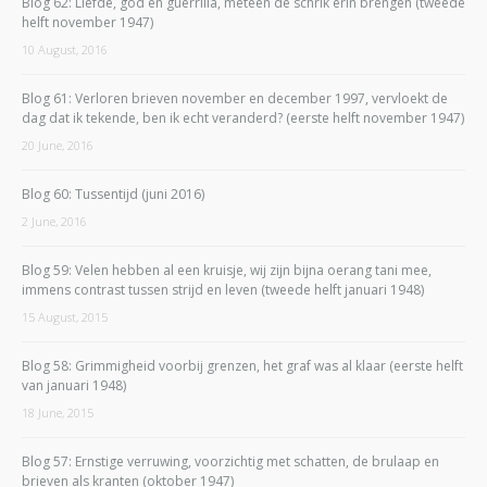
Blog 62: Liefde, god en guerrilla, meteen de schrik erin brengen (tweede
helft november 1947)
10 August, 2016
Blog 61: Verloren brieven november en december 1997, vervloekt de
dag dat ik tekende, ben ik echt veranderd? (eerste helft november 1947)
20 June, 2016
Blog 60: Tussentijd (juni 2016)
2 June, 2016
Blog 59: Velen hebben al een kruisje, wij zijn bijna oerang tani mee,
immens contrast tussen strijd en leven (tweede helft januari 1948)
15 August, 2015
Blog 58: Grimmigheid voorbij grenzen, het graf was al klaar (eerste helft
van januari 1948)
18 June, 2015
Blog 57: Ernstige verruwing, voorzichtig met schatten, de brulaap en
brieven als kranten (oktober 1947)