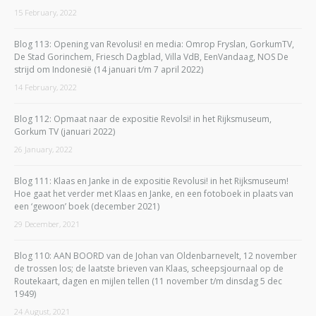
15 February, 2022
Blog 113: Opening van Revolusi! en media: Omrop Fryslan, GorkumTV,
De Stad Gorinchem, Friesch Dagblad, Villa VdB, EenVandaag, NOS De
strijd om Indonesië (14 januari t/m 7 april 2022)
14 February, 2022
Blog 112: Opmaat naar de expositie Revolsi! in het Rijksmuseum,
Gorkum TV (januari 2022)
26 January, 2022
Blog 111: Klaas en Janke in de expositie Revolusi! in het Rijksmuseum!
Hoe gaat het verder met Klaas en Janke, en een fotoboek in plaats van
een ‘gewoon’ boek (december 2021)
29 December, 2021
Blog 110: AAN BOORD van de Johan van Oldenbarnevelt, 12 november
de trossen los; de laatste brieven van Klaas, scheepsjournaal op de
Routekaart, dagen en mijlen tellen (11 november t/m dinsdag 5 dec
1949)
24 August, 2021