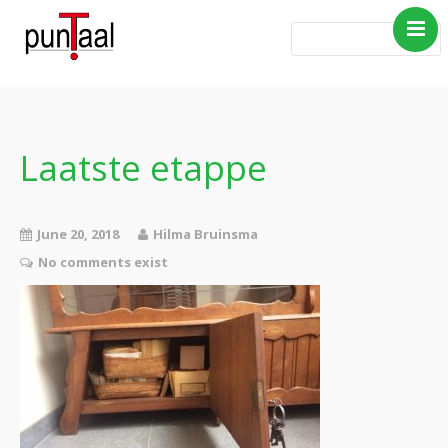
Home
Blog Taboe in het
theemeubel
Laatste etappe
Boeken
Verhalen
June 20, 2018
Hilma Bruinsma
Gedichten
No comments exist
Contact