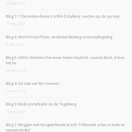
16 May, 2012
Blog 7: 7 Decemberdivisie 2-6 RVA D-batterij, reacties op de oproep
10 May, 2012
Blog 6: World Press Photo, dodenherdenking en bevrijdingsdag
4 May, 2012
Blog 5: HhhH, Himmlers hersenen heten Heydrich. Laurent Binet, ik lees
het nu
24 April, 2012
Blog 4: De club van 85+ mannen
14 April, 2012
Blog 3: Rode portefeuille op de Tegelberg
13 April, 2012
Blog 2: Bloggen met terugwerkende kracht. Politionele acties in Indië en
nieuwe media?