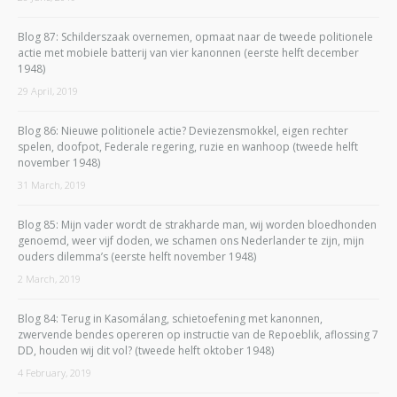
Blog 87: Schilderszaak overnemen, opmaat naar de tweede politionele
actie met mobiele batterij van vier kanonnen (eerste helft december
1948)
29 April, 2019
Blog 86: Nieuwe politionele actie? Deviezensmokkel, eigen rechter
spelen, doofpot, Federale regering, ruzie en wanhoop (tweede helft
november 1948)
31 March, 2019
Blog 85: Mijn vader wordt de strakharde man, wij worden bloedhonden
genoemd, weer vijf doden, we schamen ons Nederlander te zijn, mijn
ouders dilemma’s (eerste helft november 1948)
2 March, 2019
Blog 84: Terug in Kasomálang, schietoefening met kanonnen,
zwervende bendes opereren op instructie van de Repoeblik, aflossing 7
DD, houden wij dit vol? (tweede helft oktober 1948)
4 February, 2019