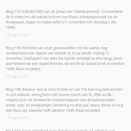
Blog 110: AAN BOORD van de Johan van Oldenbarnevelt, 12 november
de trossen los; de laatste brieven van Klaas, scheepsjournaal op de
Routekaart, dagen en mijlen tellen (11 november t/m dinsdag 5 dec
1949)
24 August, 2021
Blog 109: Afscheid van onze gesneuvelden; tot de laatste dag
onzekerheid over datum van vertrek; ik zit op wacht; vrijdag 11
november inschepen! Van alles het laatste eindelijk na drie lange jaren;
wat hebben we een stapel brieven; dit wordt de laatste brief (november
1949, Klaas en Janke)
19 August, 2021
Blog 108: Batavia: overal onze tronies en van TNI, kan nog leuk worden
in zo’n vulkaan, weinig kans met zoveel macht aan KL, KNIL en ML;
respect voor de verweerde scherpe koppen van de buitenposten;
down, zuip- en knokpartijen, kentering na drie jaar zware dienst en nog
niet thuis zijn. (tweede helft oktober 1949, Klaas en Janke)
14 August, 2021
Blog 107: Geen zekerheid over datum van vertrek, 15 oktober aan