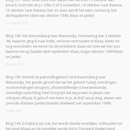
boord, toch met de J.v. Olbv 3 of 5 november, 18 oktober naar Batavia,
15 oktober naar Batavia; hier en daar wordt het weer rumoerig; kist
dichtspijkeren (deel van oktober 1949, Klaas en Janke)
12 August, 2021
Blog 106: Van Kasomálang naar Wanaredja, herinnering aan 3 oktober
’46, waarom ging ik naar Indië, verloren vertrouwen in Klaas, kisten en
nog eens kisten, we keren tot de primitieve staat van toen we hier pas
kwamen terug (laatste deel september Klaas, begin oktober 1949 Klaas
en Janke)
28 June, 2021
Blog 105: Vertrek uit patrouillegebied rond Kasomálang naar
Wanaredja, het goede gevoel dat we het gebied ‘rustig’ overdragen,
voorbereidingen terugreis, afscheidsfeestje is beestenbende,
oneindige opluchting, heel hoog tijd dat wij praten in plaats van
schrijven (Klaas); ik geloof niet meer in je, ik drijf van je weg, alweer een
periode afsluiten (Janke) (laatste driekwart van september 1949)
4 May, 2021
Blog 104: D-batterij op rust, het wordt steeds moeilijker, volhouden tot
het eind (Klaas) en de moeilijke eerste tijd in Ternaard (Janke) (eind