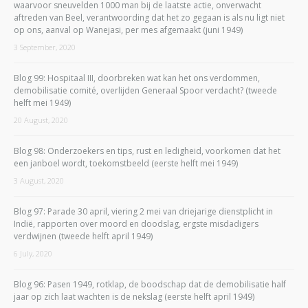
waarvoor sneuvelden 1000 man bij de laatste actie, onverwacht
aftreden van Beel, verantwoording dat het zo gegaan is als nu ligt niet
op ons, aanval op Wanejasi, per mes afgemaakt (juni 1949)
3 September, 2020
Blog 99: Hospitaal III, doorbreken wat kan het ons verdommen,
demobilisatie comité, overlijden Generaal Spoor verdacht? (tweede
helft mei 1949)
20 August, 2020
Blog 98: Onderzoekers en tips, rust en ledigheid, voorkomen dat het
een janboel wordt, toekomstbeeld (eerste helft mei 1949)
3 August, 2020
Blog 97: Parade 30 april, viering 2 mei van driejarige dienstplicht in
Indië, rapporten over moord en doodslag, ergste misdadigers
verdwijnen (tweede helft april 1949)
6 July, 2020
Blog 96: Pasen 1949, rotklap, de boodschap dat de demobilisatie half
jaar op zich laat wachten is de nekslag (eerste helft april 1949)