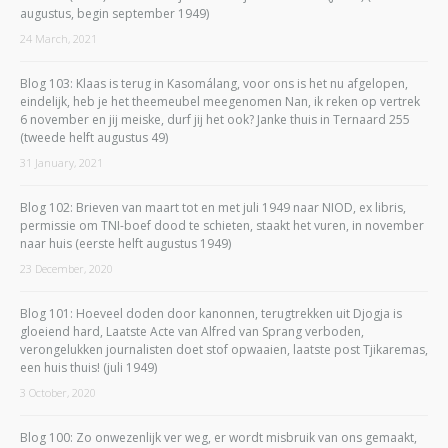
augustus, begin september 1949)
24 March, 2021
Blog 103: Klaas is terug in Kasomálang, voor ons is het nu afgelopen,
eindelijk, heb je het theemeubel meegenomen Nan, ik reken op vertrek
6 november en jij meiske, durf jij het ook? Janke thuis in Ternaard 255
(tweede helft augustus 49)
31 January, 2021
Blog 102: Brieven van maart tot en met juli 1949 naar NIOD, ex libris,
permissie om TNI-boef dood te schieten, staakt het vuren, in november
naar huis (eerste helft augustus 1949)
23 December, 2020
Blog 101: Hoeveel doden door kanonnen, terugtrekken uit Djogja is
gloeiend hard, Laatste Acte van Alfred van Sprang verboden,
verongelukken journalisten doet stof opwaaien, laatste post Tjikaremas,
een huis thuis! (juli 1949)
3 October, 2020
Blog 100: Zo onwezenlijk ver weg, er wordt misbruik van ons gemaakt,