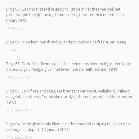
Blog 68: Gecondenseerd in gedicht Taboe in het theemeubel, het
persoonlijke bevrijd, rustig, bendes hergroeperen zich (eerste helft
maart 1948)
18 May, 2017
Blog 67: Misschien ben ik wel veranderd (tweede helft februari 1948)
11 April, 2017
Blog 66: Goddelijk dilemma, ik schiet een mens neer en leg er een lapje
op, eeuwige cirkelgang van het leven (eerste helft februari 1948)
14 February, 2017
Blog 65: Verlof in Bandoeng, EM brengers van recht, veiligheid, vrijheid
en geluk, kerstfeest. Ter plekke doodgeschoten (tweede helft december
1947)
31 January, 2017
Blog 64: Dodelijk mentale klem, het Theemeubel is bij mij thuis, op naar
de lange eindspurt (17 januari 2017)
17 January, 2017