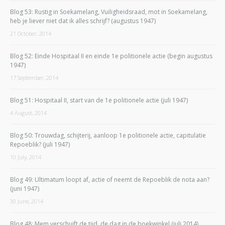
Blog 53: Rustig in Soekamelang, Vuiligheidsraad, mot in Soekamelang,
heb je liever niet dat ik alles schrijf? (augustus 1947)
21 October, 2014
Blog 52: Einde Hospitaal II en einde 1e politionele actie (begin augustus
1947)
17 September, 2014
Blog 51: Hospitaal II, start van de 1e politionele actie (juli 1947)
4 August, 2014
Blog 50: Trouwdag, schijterij, aanloop 1e politionele actie, capitulatie
Repoeblik? (juli 1947)
10 July, 2014
Blog 49: Ultimatum loopt af, actie of neemt de Repoeblik de nota aan?
(juni 1947)
30 June, 2014
Blog 48: Mem verschuift de tijd, de dag in de boekwinkel (juli 2014)