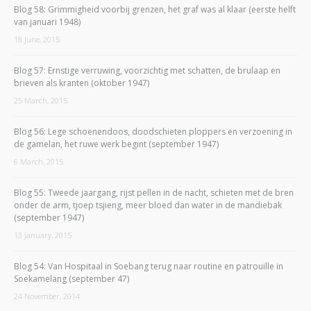
Blog 58: Grimmigheid voorbij grenzen, het graf was al klaar (eerste helft
van januari 1948)
18 June, 2015
Blog 57: Ernstige verruwing, voorzichtig met schatten, de brulaap en
brieven als kranten (oktober 1947)
25 March, 2015
Blog 56: Lege schoenendoos, doodschieten ploppers en verzoening in
de gamelan, het ruwe werk begint (september 1947)
6 March, 2015
Blog 55: Tweede jaargang, rijst pellen in de nacht, schieten met de bren
onder de arm, tjoep tsjieng, meer bloed dan water in de mandiebak
(september 1947)
13 January, 2015
Blog 54: Van Hospitaal in Soebang terug naar routine en patrouille in
Soekamelang (september 47)
24 November, 2014