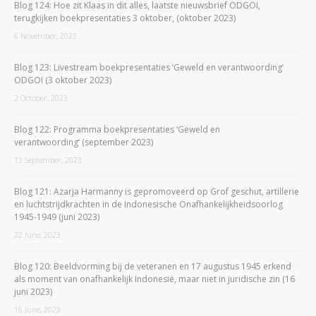
Blog 124: Hoe zit Klaas in dit alles, laatste nieuwsbrief ODGOI,
terugkijken boekpresentaties 3 oktober, (oktober 2023)
6 November, 2023
Blog 123: Livestream boekpresentaties ‘Geweld en verantwoording’
ODGOI (3 oktober 2023)
2 October, 2023
Blog 122: Programma boekpresentaties ‘Geweld en
verantwoording’ (september 2023)
13 September, 2023
Blog 121: Azarja Harmanny is gepromoveerd op Grof geschut, artillerie
en luchtstrijdkrachten in de Indonesische Onafhankelijkheidsoorlog
1945-1949 (juni 2023)
22 June, 2023
Blog 120: Beeldvorming bij de veteranen en 17 augustus 1945 erkend
als moment van onafhankelijk Indonesië, maar niet in juridische zin (16
juni 2023)
16 June, 2023