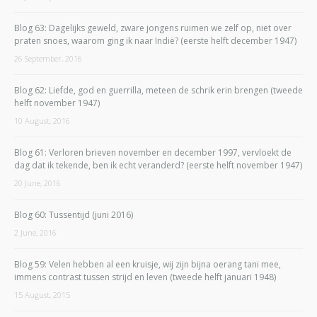
Blog 63: Dagelijks geweld, zware jongens ruimen we zelf op, niet over
praten snoes, waarom ging ik naar Indië? (eerste helft december 1947)
26 September, 2016
Blog 62: Liefde, god en guerrilla, meteen de schrik erin brengen (tweede
helft november 1947)
10 August, 2016
Blog 61: Verloren brieven november en december 1997, vervloekt de
dag dat ik tekende, ben ik echt veranderd? (eerste helft november 1947)
20 June, 2016
Blog 60: Tussentijd (juni 2016)
2 June, 2016
Blog 59: Velen hebben al een kruisje, wij zijn bijna oerang tani mee,
immens contrast tussen strijd en leven (tweede helft januari 1948)
15 August, 2015