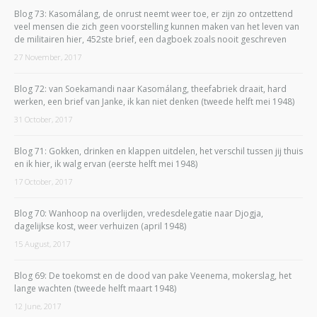
Blog 73: Kasomálang, de onrust neemt weer toe, er zijn zo ontzettend
veel mensen die zich geen voorstelling kunnen maken van het leven van
de militairen hier, 452ste brief, een dagboek zoals nooit geschreven
27 November, 2017
Blog 72: van Soekamandi naar Kasomálang, theefabriek draait, hard
werken, een brief van Janke, ik kan niet denken (tweede helft mei 1948)
31 October, 2017
Blog 71: Gokken, drinken en klappen uitdelen, het verschil tussen jij thuis
en ik hier, ik walg ervan (eerste helft mei 1948)
17 October, 2017
Blog 70: Wanhoop na overlijden, vredesdelegatie naar Djogja,
dagelijkse kost, weer verhuizen (april 1948)
15 August, 2017
Blog 69: De toekomst en de dood van pake Veenema, mokerslag, het
lange wachten (tweede helft maart 1948)
12 June, 2017