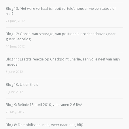
Blog 13: ‘Het ware verhaal is nooit verteld’, houden we een taboe of
niet?
21 June, 2012
Blog 12: Gordel van smaragd, van politionele ordehandhaving naar
guerrillaoorlog
14 June, 2012
Blog 11: Laatste reactie op Checkpoint Charlie, een volle neef van mijn
moeder
8 June, 2012
Blog 10: Uit en thuis
1 June, 2012
Blog 9: Reünie 15 april 2010, veteranen 2-6 RVA
25 May, 2012
Blog 8: Demobilisatie Indië, weer naar huis, blij?