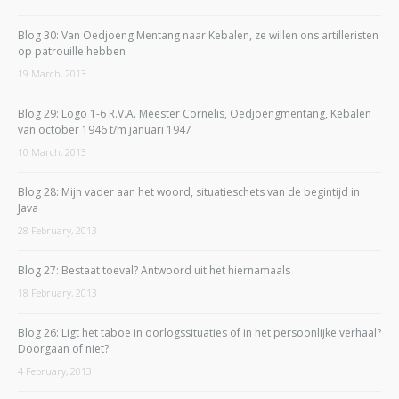
Blog 30: Van Oedjoeng Mentang naar Kebalen, ze willen ons artilleristen
op patrouille hebben
19 March, 2013
Blog 29: Logo 1-6 R.V.A. Meester Cornelis, Oedjoengmentang, Kebalen
van october 1946 t/m januari 1947
10 March, 2013
Blog 28: Mijn vader aan het woord, situatieschets van de begintijd in
Java
28 February, 2013
Blog 27: Bestaat toeval? Antwoord uit het hiernamaals
18 February, 2013
Blog 26: Ligt het taboe in oorlogssituaties of in het persoonlijke verhaal?
Doorgaan of niet?
4 February, 2013