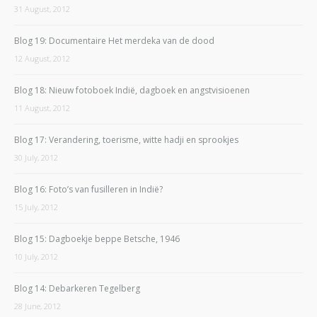
31 August, 2012
Blog 19: Documentaire Het merdeka van de dood
12 August, 2012
Blog 18: Nieuw fotoboek Indië, dagboek en angstvisioenen
11 August, 2012
Blog 17: Verandering, toerisme, witte hadji en sprookjes
30 July, 2012
Blog 16: Foto’s van fusilleren in Indië?
15 July, 2012
Blog 15: Dagboekje beppe Betsche, 1946
10 July, 2012
Blog 14: Debarkeren Tegelberg
28 June, 2012