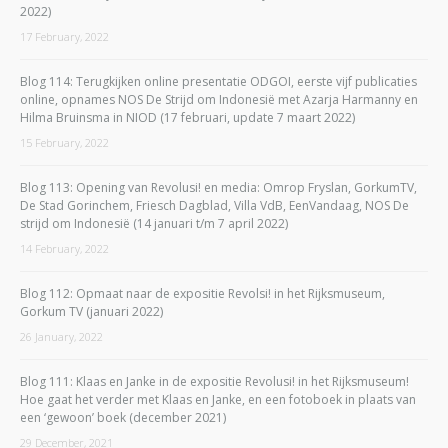
2022)
17 February, 2022
Blog 114: Terugkijken online presentatie ODGOI, eerste vijf publicaties
online, opnames NOS De Strijd om Indonesië met Azarja Harmanny en
Hilma Bruinsma in NIOD (17 februari, update 7 maart 2022)
15 February, 2022
Blog 113: Opening van Revolusi! en media: Omrop Fryslan, GorkumTV,
De Stad Gorinchem, Friesch Dagblad, Villa VdB, EenVandaag, NOS De
strijd om Indonesië (14 januari t/m 7 april 2022)
14 February, 2022
Blog 112: Opmaat naar de expositie Revolsi! in het Rijksmuseum,
Gorkum TV (januari 2022)
26 January, 2022
Blog 111: Klaas en Janke in de expositie Revolusi! in het Rijksmuseum!
Hoe gaat het verder met Klaas en Janke, en een fotoboek in plaats van
een ‘gewoon’ boek (december 2021)
29 December, 2021