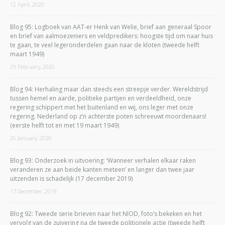
12 April, 2020
Blog 95: Logboek van AAT-er Henk van Welie, brief aan generaal Spoor
en brief van aalmoezeniers en veldpredikers: hoogste tijd om naar huis
te gaan, te veel legeronderdelen gaan naar de kloten (tweede helft
maart 1949)
29 February, 2020
Blog 94: Herhaling maar dan steeds een streepje verder. Wereldstrijd
tussen hemel en aarde, politieke partijen en verdeeldheid, onze
regering schippert met het buitenland en wij, ons leger met onze
regering. Nederland op z’n achterste poten schreeuwt moordenaars!
(eerste helft tot en met 19 maart 1949)
26 January, 2020
Blog 93: Onderzoek in uitvoering: ‘Wanneer verhalen elkaar raken
veranderen ze aan beide kanten meteen’ en langer dan twee jaar
uitzenden is schadelijk (17 december 2019)
17 December, 2019
Blog 92: Tweede serie brieven naar het NIOD, foto’s bekeken en het
vervolg van de zuivering na de tweede politionele actie (tweede helft