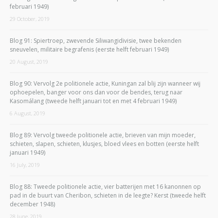
februari 1949)
29 October, 2019
Blog 91: Spiertroep, zwevende Siliwangidivisie, twee bekenden
sneuvelen, militaire begrafenis (eerste helft februari 1949)
20 August, 2019
Blog 90: Vervolg 2e politionele actie, Kuningan zal blij zijn wanneer wij
ophoepelen, banger voor ons dan voor de bendes, terug naar
Kasomálang (tweede helft januari tot en met 4 februari 1949)
6 August, 2019
Blog 89: Vervolg tweede politionele actie, brieven van mijn moeder,
schieten, slapen, schieten, klusjes, bloed vlees en botten (eerste helft
januari 1949)
16 July, 2019
Blog 88: Tweede politionele actie, vier batterijen met 16 kanonnen op
pad in de buurt van Cheribon, schieten in de leegte? Kerst (tweede helft
december 1948)
28 June, 2019