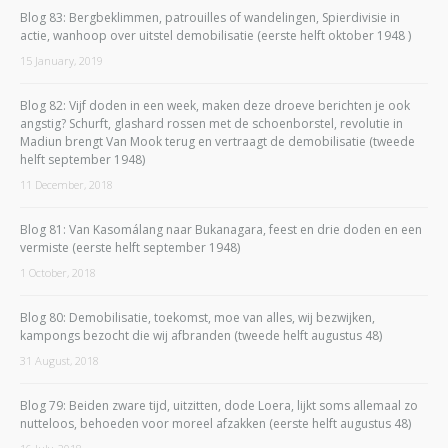
Blog 83: Bergbeklimmen, patrouilles of wandelingen, Spierdivisie in
actie, wanhoop over uitstel demobilisatie (eerste helft oktober 1948 )
15 January, 2019
Blog 82: Vijf doden in een week, maken deze droeve berichten je ook
angstig? Schurft, glashard rossen met de schoenborstel, revolutie in
Madiun brengt Van Mook terug en vertraagt de demobilisatie (tweede
helft september 1948)
11 December, 2018
Blog 81: Van Kasomálang naar Bukanagara, feest en drie doden en een
vermiste (eerste helft september 1948)
1 October, 2018
Blog 80: Demobilisatie, toekomst, moe van alles, wij bezwijken,
kampongs bezocht die wij afbranden (tweede helft augustus 48)
31 August, 2018
Blog 79: Beiden zware tijd, uitzitten, dode Loera, lijkt soms allemaal zo
nutteloos, behoeden voor moreel afzakken (eerste helft augustus 48)