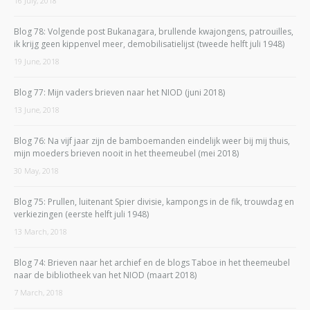
16 July, 2018
Blog 78: Volgende post Bukanagara, brullende kwajongens, patrouilles,
ik krijg geen kippenvel meer, demobilisatielijst (tweede helft juli 1948)
19 June, 2018
Blog 77: Mijn vaders brieven naar het NIOD (juni 2018)
13 June, 2018
Blog 76: Na vijf jaar zijn de bamboemanden eindelijk weer bij mij thuis,
mijn moeders brieven nooit in het theemeubel (mei 2018)
30 May, 2018
Blog 75: Prullen, luitenant Spier divisie, kampongs in de fik, trouwdag en
verkiezingen (eerste helft juli 1948)
13 March, 2018
Blog 74: Brieven naar het archief en de blogs Taboe in het theemeubel
naar de bibliotheek van het NIOD (maart 2018)
7 March, 2018