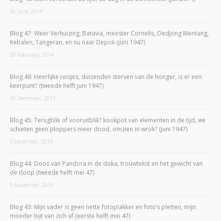
26 June, 2014
Blog 47: Weer Verhuizing, Batavia, meester Cornelis, Oedjong Mentang,
Kebalen, Tangeran, en nu naar Depok (juni 1947)
28 February, 2014
Blog 46: Heerlijke reisjes, duizenden sterven van de honger, is er een
keerpunt? (tweede helft juni 1947)
16 December, 2013
Blog 45: Terugblik of vooruitblik? kookpot van elementen in de tijd, we
schieten geen ploppers meer dood, omzien in wrok? (juni 1947)
5 December, 2013
Blog 44: Doos van Pandora in de doka, trouwtekst en het gewicht van
de doop (tweede helft mei 47)
9 November, 2013
Blog 43: Mijn vader is geen nette fotoplakker en foto’s pletten, mijn
moeder bijt van zich af (eerste helft mei 47)