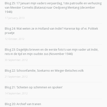
Blog 25: 17 Januari mijn vaders verjaardag, 1ste patrouille en verhuizing
van Meester Cornelis (Batavia) naar Oedjoeng Mentang (december
1946)
17 January, 2013
Blog 24: Wat weten ze in Holland van Indië? Harense kip of ei. Politiek
praatje
12 October, 2012
Blog 23: Dagelijks brieven en de eerste foto’s van mijn vader uit Indië,
reis in de tijd en mijn oudste zus (November 1946)
30 September, 2012
Blog 22: Schoonfamilie, Soekarno en Wieger-Betsches volk
21 September, 2012
Blog 21: ‘Schieten op schimmen en spoken’
14 September, 2012
Blog 20: Archief van tranen