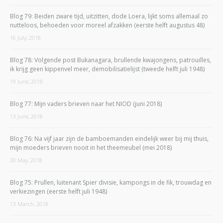
Blog 79: Beiden zware tijd, uitzitten, dode Loera, lijkt soms allemaal zo
nutteloos, behoeden voor moreel afzakken (eerste helft augustus 48)
16 July, 2018
Blog 78: Volgende post Bukanagara, brullende kwajongens, patrouilles,
ik krijg geen kippenvel meer, demobilisatielijst (tweede helft juli 1948)
19 June, 2018
Blog 77: Mijn vaders brieven naar het NIOD (juni 2018)
13 June, 2018
Blog 76: Na vijf jaar zijn de bamboemanden eindelijk weer bij mij thuis,
mijn moeders brieven nooit in het theemeubel (mei 2018)
30 May, 2018
Blog 75: Prullen, luitenant Spier divisie, kampongs in de fik, trouwdag en
verkiezingen (eerste helft juli 1948)
13 March, 2018