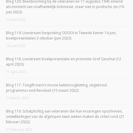
Blog 120: Beeldvorming bij de veteranen en 17 augustus 1945 erkend
als moment van onafhankelijk Indonesië, maar niet in juridische zin (16
juni 2023)
16 June, 2023
Blog 119: Livestream bespreking ODGOI in Tweede kamer 14 juni;
boekpresentaties 3 oktober (juni 2023)
13 June, 2023
Blog 118: Livestream boekpresentatie en promotie Grof Geschut (12
april 2023)
11 April, 2023
Blog 117: Toegift mem’s mooie kattenoogketting, uitgebreid
programma rond Revolusi! (15 maart 2022)
16 March, 2022
Blog 116: Schatplichtig aan veteranen die hun ervaringen opschreven,
ontwikkelingen van de afgelopen twee weken maken de cirkel rond (21
februari 2022)
21 February, 2022