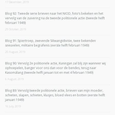
17 December, 2019
Blog 92: Tweede serie brieven naar het NIOD, foto’s bekeken en het
vervolg van de zuivering na de tweede politionele actie (tweede helft
februari 1949)
29 October, 2019
Blog 91: Spiertroep, zwevende Siliwangidivisie, twee bekenden
sneuvelen, militaire begrafenis (eerste helft februari 1949)
20 August, 2019
Blog 90: Vervolg 2e politionele actie, Kuningan zal blij zijn wanneer wij
ophoepelen, banger voor ons dan voor de bendes, terug naar
Kasomálang (tweede helft januari tot en met 4 februari 1949)
6 August, 2019
Blog 89: Vervolg tweede politionele actie, brieven van mijn moeder,
schieten, slapen, schieten, klusjes, bloed vlees en botten (eerste helft
januari 1949)
16 July, 2019