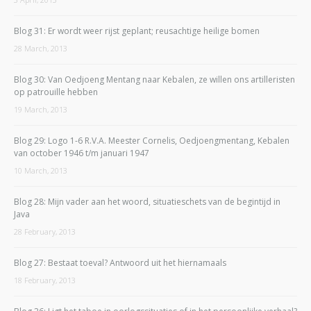
Blog 31: Er wordt weer rijst geplant; reusachtige heilige bomen
28 March, 2013
Blog 30: Van Oedjoeng Mentang naar Kebalen, ze willen ons artilleristen
op patrouille hebben
19 March, 2013
Blog 29: Logo 1-6 R.V.A. Meester Cornelis, Oedjoengmentang, Kebalen
van october 1946 t/m januari 1947
10 March, 2013
Blog 28: Mijn vader aan het woord, situatieschets van de begintijd in
Java
28 February, 2013
Blog 27: Bestaat toeval? Antwoord uit het hiernamaals
18 February, 2013