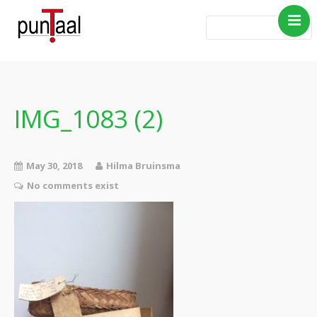
Home
Blog Taboe in het
theemeubel
IMG_1083 (2)
Boeken
Verhalen
May 30, 2018
Hilma Bruinsma
Gedichten
No comments exist
Contact