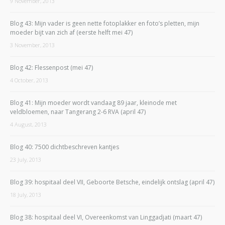
9 November, 2013
Blog 43: Mijn vader is geen nette fotoplakker en foto’s pletten, mijn
moeder bijt van zich af (eerste helft mei 47)
3 November, 2013
Blog 42: Flessenpost (mei 47)
4 October, 2013
Blog 41: Mijn moeder wordt vandaag 89 jaar, kleinode met
veldbloemen, naar Tangerang 2-6 RVA (april 47)
4 August, 2013
Blog 40: 7500 dichtbeschreven kantjes
23 July, 2013
Blog 39: hospitaal deel VII, Geboorte Betsche, eindelijk ontslag (april 47)
18 July, 2013
Blog 38: hospitaal deel VI, Overeenkomst van Linggadjati (maart 47)