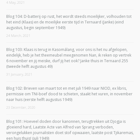
4 May, 2021
Blog 104: D-batterij op rust, het wordt steeds moeilijker, volhouden tot
het eind (Klaas) en de moeilijke eerste tijd in Ternaard (Janke) (eind
augustus, begin september 1949)
24 March, 2021
Blog 103: Klaas is terug in Kasomálang, voor ons is het nu afgelopen,
eindelijk, heb je het theemeubel meegenomen Nan, ik reken op vertrek
6 november en jij meiske, durf jij het ook? Janke thuis in Ternaard 255
(tweede helft augustus 49)
31 January, 2021
Blog 102: Brieven van maart tot en met juli 1949 naar NIOD, ex libris,
permissie om TNI-boef dood te schieten, staakt het vuren, in november
naar huis (eerste helft augustus 1949)
23 December, 2020
Blog 101: Hoeveel doden door kanonnen, terugtrekken uit Djogja is
gloeiend hard, Laatste Acte van Alfred van Sprang verboden,
verongelukken journalisten doet stof opwaaien, laatste post Tjikaremas,
een huis thuis! (juli 1949)