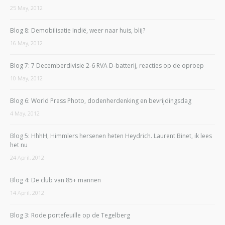
25 May, 2012
Blog 8: Demobilisatie Indië, weer naar huis, blij?
16 May, 2012
Blog 7: 7 Decemberdivisie 2-6 RVA D-batterij, reacties op de oproep
10 May, 2012
Blog 6: World Press Photo, dodenherdenking en bevrijdingsdag
4 May, 2012
Blog 5: HhhH, Himmlers hersenen heten Heydrich. Laurent Binet, ik lees
het nu
24 April, 2012
Blog 4: De club van 85+ mannen
14 April, 2012
Blog 3: Rode portefeuille op de Tegelberg