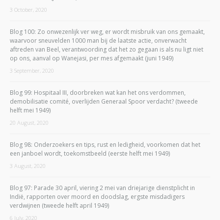
3 October, 2020
Blog 100: Zo onwezenlijk ver weg, er wordt misbruik van ons gemaakt,
waarvoor sneuvelden 1000 man bij de laatste actie, onverwacht
aftreden van Beel, verantwoording dat het zo gegaan is als nu ligt niet
op ons, aanval op Wanejasi, per mes afgemaakt (juni 1949)
3 September, 2020
Blog 99: Hospitaal III, doorbreken wat kan het ons verdommen,
demobilisatie comité, overlijden Generaal Spoor verdacht? (tweede
helft mei 1949)
20 August, 2020
Blog 98: Onderzoekers en tips, rust en ledigheid, voorkomen dat het
een janboel wordt, toekomstbeeld (eerste helft mei 1949)
3 August, 2020
Blog 97: Parade 30 april, viering 2 mei van driejarige dienstplicht in
Indië, rapporten over moord en doodslag, ergste misdadigers
verdwijnen (tweede helft april 1949)
6 July, 2020