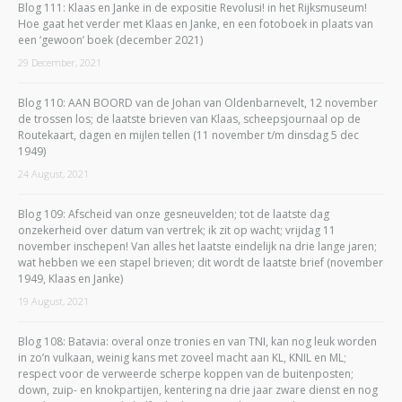
Blog 111: Klaas en Janke in de expositie Revolusi! in het Rijksmuseum!
Hoe gaat het verder met Klaas en Janke, en een fotoboek in plaats van
een ‘gewoon’ boek (december 2021)
29 December, 2021
Blog 110: AAN BOORD van de Johan van Oldenbarnevelt, 12 november
de trossen los; de laatste brieven van Klaas, scheepsjournaal op de
Routekaart, dagen en mijlen tellen (11 november t/m dinsdag 5 dec
1949)
24 August, 2021
Blog 109: Afscheid van onze gesneuvelden; tot de laatste dag
onzekerheid over datum van vertrek; ik zit op wacht; vrijdag 11
november inschepen! Van alles het laatste eindelijk na drie lange jaren;
wat hebben we een stapel brieven; dit wordt de laatste brief (november
1949, Klaas en Janke)
19 August, 2021
Blog 108: Batavia: overal onze tronies en van TNI, kan nog leuk worden
in zo’n vulkaan, weinig kans met zoveel macht aan KL, KNIL en ML;
respect voor de verweerde scherpe koppen van de buitenposten;
down, zuip- en knokpartijen, kentering na drie jaar zware dienst en nog