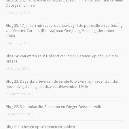
Blog 26: Ligt het taboe in oorlogssituaties of in het persoonlijke verhaal?
Doorgaan of niet?
4 February, 2013
Blog 25: 17 Januari mijn vaders verjaardag, 1ste patrouille en verhuizing
van Meester Cornelis (Batavia) naar Oedjoeng Mentang (december
1946)
17 January, 2013
Blog 24: Wat weten ze in Holland van Indië? Harense kip of ei. Politiek
praatje
12 October, 2012
Blog 23: Dagelijks brieven en de eerste foto’s van mijn vader uit Indië,
reis in de tijd en mijn oudste zus (November 1946)
30 September, 2012
Blog 22: Schoonfamilie, Soekarno en Wieger-Betsches volk
21 September, 2012
Blog 21: ‘Schieten op schimmen en spoken’