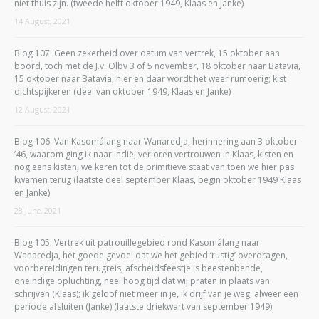
niet thuis zijn. (tweede helft oktober 1949, Klaas en Janke)
14 August, 2021
Blog 107: Geen zekerheid over datum van vertrek, 15 oktober aan
boord, toch met de J.v. Olbv 3 of 5 november, 18 oktober naar Batavia,
15 oktober naar Batavia; hier en daar wordt het weer rumoerig; kist
dichtspijkeren (deel van oktober 1949, Klaas en Janke)
12 August, 2021
Blog 106: Van Kasomálang naar Wanaredja, herinnering aan 3 oktober
’46, waarom ging ik naar Indië, verloren vertrouwen in Klaas, kisten en
nog eens kisten, we keren tot de primitieve staat van toen we hier pas
kwamen terug (laatste deel september Klaas, begin oktober 1949 Klaas
en Janke)
28 June, 2021
Blog 105: Vertrek uit patrouillegebied rond Kasomálang naar
Wanaredja, het goede gevoel dat we het gebied ‘rustig’ overdragen,
voorbereidingen terugreis, afscheidsfeestje is beestenbende,
oneindige opluchting, heel hoog tijd dat wij praten in plaats van
schrijven (Klaas); ik geloof niet meer in je, ik drijf van je weg, alweer een
periode afsluiten (Janke) (laatste driekwart van september 1949)