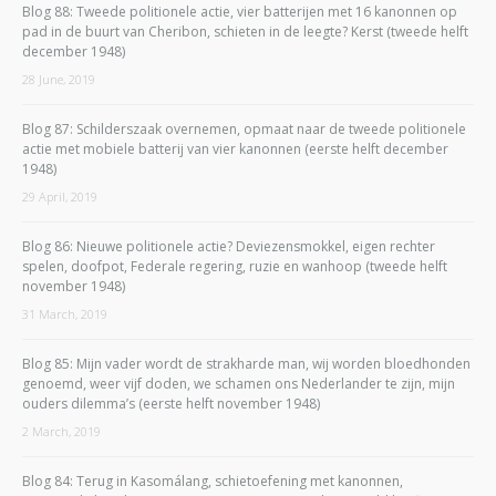
Blog 88: Tweede politionele actie, vier batterijen met 16 kanonnen op
pad in de buurt van Cheribon, schieten in de leegte? Kerst (tweede helft
december 1948)
28 June, 2019
Blog 87: Schilderszaak overnemen, opmaat naar de tweede politionele
actie met mobiele batterij van vier kanonnen (eerste helft december
1948)
29 April, 2019
Blog 86: Nieuwe politionele actie? Deviezensmokkel, eigen rechter
spelen, doofpot, Federale regering, ruzie en wanhoop (tweede helft
november 1948)
31 March, 2019
Blog 85: Mijn vader wordt de strakharde man, wij worden bloedhonden
genoemd, weer vijf doden, we schamen ons Nederlander te zijn, mijn
ouders dilemma’s (eerste helft november 1948)
2 March, 2019
Blog 84: Terug in Kasomálang, schietoefening met kanonnen,