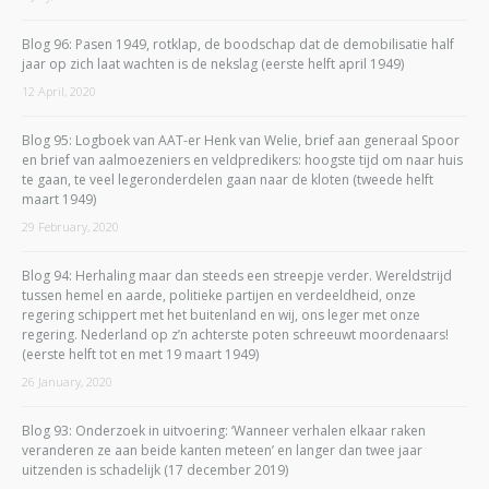
Blog 96: Pasen 1949, rotklap, de boodschap dat de demobilisatie half
jaar op zich laat wachten is de nekslag (eerste helft april 1949)
12 April, 2020
Blog 95: Logboek van AAT-er Henk van Welie, brief aan generaal Spoor
en brief van aalmoezeniers en veldpredikers: hoogste tijd om naar huis
te gaan, te veel legeronderdelen gaan naar de kloten (tweede helft
maart 1949)
29 February, 2020
Blog 94: Herhaling maar dan steeds een streepje verder. Wereldstrijd
tussen hemel en aarde, politieke partijen en verdeeldheid, onze
regering schippert met het buitenland en wij, ons leger met onze
regering. Nederland op z’n achterste poten schreeuwt moordenaars!
(eerste helft tot en met 19 maart 1949)
26 January, 2020
Blog 93: Onderzoek in uitvoering: ‘Wanneer verhalen elkaar raken
veranderen ze aan beide kanten meteen’ en langer dan twee jaar
uitzenden is schadelijk (17 december 2019)