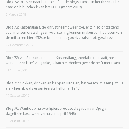
Blog 74: Brieven naar het archief en de blogs Taboe in het theemeubel
naar de bibliotheek van het NIOD (maart 2018)
7 March, 2018
Blog 73: Kasomálang, de onrust neemt weer toe, er zijn zo ontzettend
veel mensen die zich geen voorstelling kunnen maken van het leven van
de militairen hier, 452ste brief, een dagboek zoals nooit geschreven
27 November, 2017
Blog 72: van Soekamandi naar Kasomálang, theefabriek draait, hard
werken, een brief van Janke, ik kan niet denken (tweede helft mei 1948)
31 October, 2017
Blog 71: Gokken, drinken en klappen uitdelen, het verschil tussen jij thuis
en ik hier, ik walg ervan (eerste helft mei 1948)
17 October, 2017
Blog 70: Wanhoop na overlijden, vredesdelegatie naar Djogja,
dagelijkse kost, weer verhuizen (april 1948)
15 August, 2017