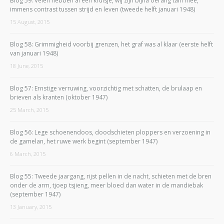
Blog 59: Velen hebben al een kruisje, wij zijn bijna oerang tani mee,
immens contrast tussen strijd en leven (tweede helft januari 1948)
15 August, 2015
Blog 58: Grimmigheid voorbij grenzen, het graf was al klaar (eerste helft
van januari 1948)
18 June, 2015
Blog 57: Ernstige verruwing, voorzichtig met schatten, de brulaap en
brieven als kranten (oktober 1947)
25 March, 2015
Blog 56: Lege schoenendoos, doodschieten ploppers en verzoening in
de gamelan, het ruwe werk begint (september 1947)
6 March, 2015
Blog 55: Tweede jaargang, rijst pellen in de nacht, schieten met de bren
onder de arm, tjoep tsjieng, meer bloed dan water in de mandiebak
(september 1947)
13 January, 2015