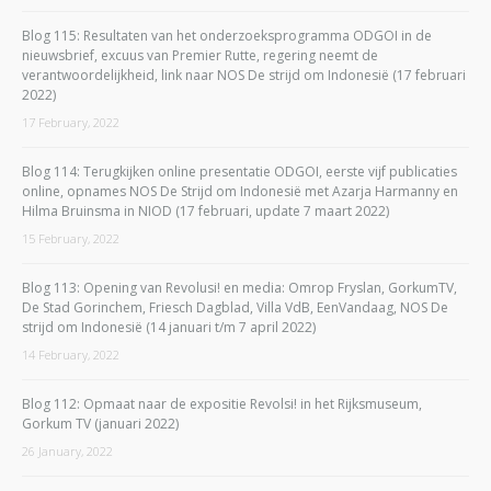
Blog 115: Resultaten van het onderzoeksprogramma ODGOI in de
nieuwsbrief, excuus van Premier Rutte, regering neemt de
verantwoordelijkheid, link naar NOS De strijd om Indonesië (17 februari
2022)
17 February, 2022
Blog 114: Terugkijken online presentatie ODGOI, eerste vijf publicaties
online, opnames NOS De Strijd om Indonesië met Azarja Harmanny en
Hilma Bruinsma in NIOD (17 februari, update 7 maart 2022)
15 February, 2022
Blog 113: Opening van Revolusi! en media: Omrop Fryslan, GorkumTV,
De Stad Gorinchem, Friesch Dagblad, Villa VdB, EenVandaag, NOS De
strijd om Indonesië (14 januari t/m 7 april 2022)
14 February, 2022
Blog 112: Opmaat naar de expositie Revolsi! in het Rijksmuseum,
Gorkum TV (januari 2022)
26 January, 2022