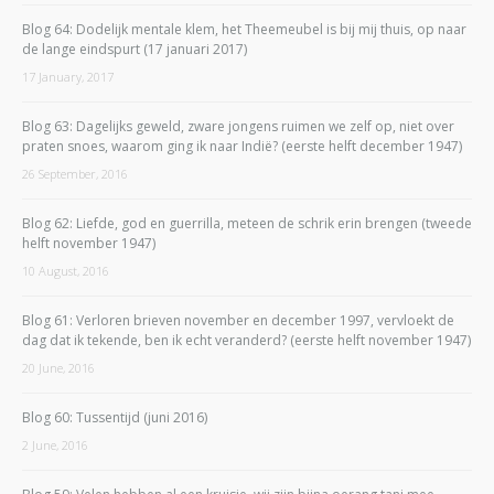
Blog 64: Dodelijk mentale klem, het Theemeubel is bij mij thuis, op naar
de lange eindspurt (17 januari 2017)
17 January, 2017
Blog 63: Dagelijks geweld, zware jongens ruimen we zelf op, niet over
praten snoes, waarom ging ik naar Indië? (eerste helft december 1947)
26 September, 2016
Blog 62: Liefde, god en guerrilla, meteen de schrik erin brengen (tweede
helft november 1947)
10 August, 2016
Blog 61: Verloren brieven november en december 1997, vervloekt de
dag dat ik tekende, ben ik echt veranderd? (eerste helft november 1947)
20 June, 2016
Blog 60: Tussentijd (juni 2016)
2 June, 2016