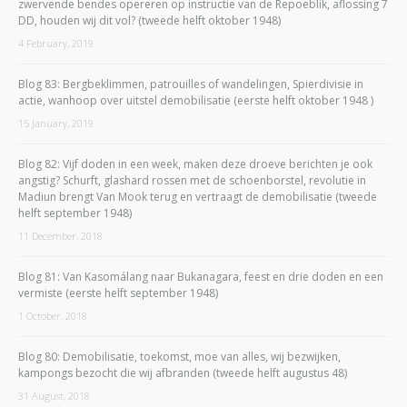
zwervende bendes opereren op instructie van de Repoeblik, aflossing 7
DD, houden wij dit vol? (tweede helft oktober 1948)
4 February, 2019
Blog 83: Bergbeklimmen, patrouilles of wandelingen, Spierdivisie in
actie, wanhoop over uitstel demobilisatie (eerste helft oktober 1948 )
15 January, 2019
Blog 82: Vijf doden in een week, maken deze droeve berichten je ook
angstig? Schurft, glashard rossen met de schoenborstel, revolutie in
Madiun brengt Van Mook terug en vertraagt de demobilisatie (tweede
helft september 1948)
11 December, 2018
Blog 81: Van Kasomálang naar Bukanagara, feest en drie doden en een
vermiste (eerste helft september 1948)
1 October, 2018
Blog 80: Demobilisatie, toekomst, moe van alles, wij bezwijken,
kampongs bezocht die wij afbranden (tweede helft augustus 48)
31 August, 2018