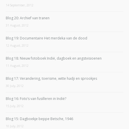
14 September, 2012
Blog 20: Archief van tranen
31 August, 2012
Blog 19: Documentaire Het merdeka van de dood
12 August, 2012
Blog 18: Nieuw fotoboek Indië, dagboek en angstvisioenen
11 August, 2012
Blog 17: Verandering, toerisme, witte hadji en sprookjes
30 July, 2012
Blog 16: Foto’s van fusilleren in Indië?
15 July, 2012
Blog 15: Dagboekje beppe Betsche, 1946
10 July, 2012