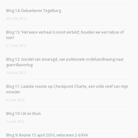
Blog 14: Debarkeren Tegelberg
28 June, 2012
Blog 13: ‘Het ware verhaal is nooit verteld’, houden we een taboe of
niet?
21 June, 2012
Blog 12: Gordel van smaragd, van politionele ordehandhaving naar
guerrillaoorlog
14 June, 2012
Blog 11: Laatste reactie op Checkpoint Charlie, een volle neef van mijn
moeder
8 June, 2012
Blog 10: Uit en thuis
1 June, 2012
Blog 9: Reünie 15 april 2010, veteranen 2-6 RVA