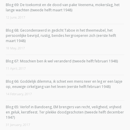
Blog 69: De toekomst en de dood van pake Veenema, mokerslag, het
lange wachten (tweede helft maart 1948)
12 June, 2017
Blog 68: Gecondenseerd in gedicht Taboe in het theemeubel, het
persoonlijke bevrijd, rustig, bendes hergroeperen zich (eerste helft
maart 1948)
18 May, 2017
Blog 67: Misschien ben ik wel veranderd (tweede helft februari 1948)
11 April, 2017
Blog 66: Goddelijk dilemma, ik schiet een mens neer en leg er een lapje
op, eeuwige cirkelgang van het leven (eerste helft februari 1948)
14 February, 2017
Blog 65: Verlof in Bandoeng, EM brengers van recht, veiligheid, vrijheid
en geluk, kerstfeest. Ter plekke doodgeschoten (tweede helft december
1947)
31 January, 2017