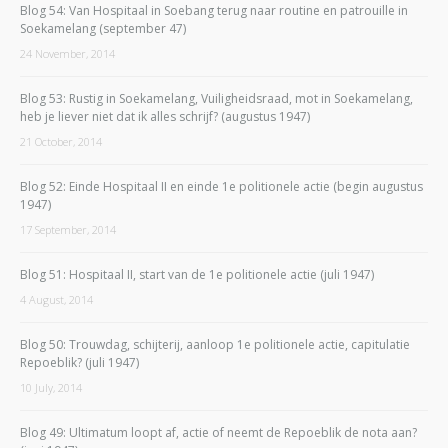
Blog 54: Van Hospitaal in Soebang terug naar routine en patrouille in
Soekamelang (september 47)
24 November, 2014
Blog 53: Rustig in Soekamelang, Vuiligheidsraad, mot in Soekamelang,
heb je liever niet dat ik alles schrijf? (augustus 1947)
21 October, 2014
Blog 52: Einde Hospitaal II en einde 1e politionele actie (begin augustus
1947)
17 September, 2014
Blog 51: Hospitaal II, start van de 1e politionele actie (juli 1947)
4 August, 2014
Blog 50: Trouwdag, schijterij, aanloop 1e politionele actie, capitulatie
Repoeblik? (juli 1947)
10 July, 2014
Blog 49: Ultimatum loopt af, actie of neemt de Repoeblik de nota aan?