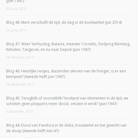
(juni 1947)
30 June, 2014
Blog 48: Mem verschuift de tijd, de dag in de boekwinkel (juli 2014)
26 June, 2014
Blog 47: Weer Verhuizing, Batavia, meester Cornelis, Oedjong Mentang,
Kebalen, Tangeran, en nu naar Depok (juni 1947)
28 February, 2014
Blog 46: Heerlijke reisjes, duizenden sterven van de honger, is er een
keerpunt? (tweede helft juni 1947)
16 December, 2013
Blog 45: Terugblik of vooruitblik? kookpot van elementen in de tijd, we
schieten geen ploppers meer dood, omzien in wrok? (juni 1947)
5 December, 2013
Blog 44: Doos van Pandora in de doka, trouwtekst en het gewicht van
de doop (tweede helft mei 47)