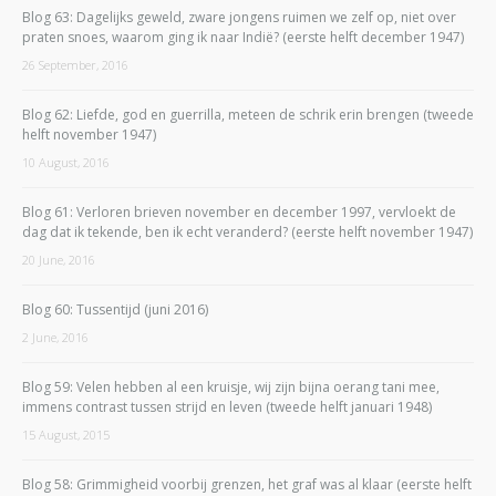
Blog 63: Dagelijks geweld, zware jongens ruimen we zelf op, niet over
praten snoes, waarom ging ik naar Indië? (eerste helft december 1947)
26 September, 2016
Blog 62: Liefde, god en guerrilla, meteen de schrik erin brengen (tweede
helft november 1947)
10 August, 2016
Blog 61: Verloren brieven november en december 1997, vervloekt de
dag dat ik tekende, ben ik echt veranderd? (eerste helft november 1947)
20 June, 2016
Blog 60: Tussentijd (juni 2016)
2 June, 2016
Blog 59: Velen hebben al een kruisje, wij zijn bijna oerang tani mee,
immens contrast tussen strijd en leven (tweede helft januari 1948)
15 August, 2015
Blog 58: Grimmigheid voorbij grenzen, het graf was al klaar (eerste helft