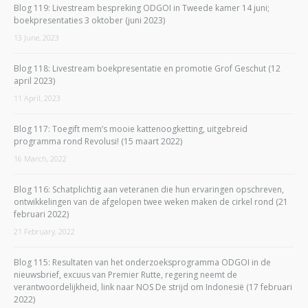
Blog 119: Livestream bespreking ODGOI in Tweede kamer 14 juni;
boekpresentaties 3 oktober (juni 2023)
13 June, 2023
Blog 118: Livestream boekpresentatie en promotie Grof Geschut (12
april 2023)
11 April, 2023
Blog 117: Toegift mem’s mooie kattenoogketting, uitgebreid
programma rond Revolusi! (15 maart 2022)
16 March, 2022
Blog 116: Schatplichtig aan veteranen die hun ervaringen opschreven,
ontwikkelingen van de afgelopen twee weken maken de cirkel rond (21
februari 2022)
21 February, 2022
Blog 115: Resultaten van het onderzoeksprogramma ODGOI in de
nieuwsbrief, excuus van Premier Rutte, regering neemt de
verantwoordelijkheid, link naar NOS De strijd om Indonesië (17 februari
2022)