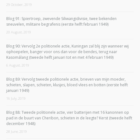
29 October, 2019
Blog 91: Spiertroep, zwevende Siliwangidivisie, twee bekenden
sneuvelen, militaire begrafenis (eerste helft februari 1949)
20 August, 2019
Blog 90: Vervolg 2e politionele actie, Kuningan zal blij zijn wanneer wij
ophoepelen, banger voor ons dan voor de bendes, terug naar
Kasomálang (tweede helft januari tot en met 4 februari 1949)
6 August, 2019
Blog 89: Vervolg tweede politionele actie, brieven van mijn moeder,
schieten, slapen, schieten, klusjes, bloed vlees en botten (eerste helft
januari 1949)
16 July, 2019
Blog 88: Tweede politionele actie, vier batterijen met 16 kanonnen op
pad in de buurt van Cheribon, schieten in de leegte? Kerst (tweede helft
december 1948)
28 June, 2019