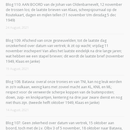
Blog 110: AAN BOORD van de Johan van Oldenbarnevelt, 12 november
de trossen los; de laatste brieven van Klaas, scheepsjournaal op de
Routekaart, dagen en mijlen tellen (11 november t/m dinsdag 5 dec
1949)
24 August, 2021
Blog 109: Afscheid van onze gesneuvelden; tot de laatste dag
onzekerheid over datum van vertrek; ik zit op wacht; vrijdag 11
november inschepen! Van alles het laatste eindelijk na drie lange jaren;
wat hebben we een stapel brieven; dit wordt de laatste brief (november
1949, Klaas en Janke)
19 August, 2021
Blog 108: Batavia: overal onze tronies en van TNI, kan nog leuk worden
in zo’n vulkaan, weinig kans met zoveel macht aan KL, KNIL en ML;
respect voor de verweerde scherpe koppen van de buitenposten;
down, zuip- en knokpartijen, kentering na drie jaar zware dienst en nog
niet thuis zijn. (tweede helft oktober 1949, Klaas en Janke)
14 August, 2021
Blog 107: Geen zekerheid over datum van vertrek, 15 oktober aan
boord, toch met de J.v. Olbv 3 of 5 november, 18 oktober naar Batavia,