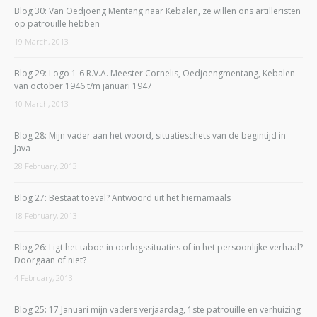
Blog 30: Van Oedjoeng Mentang naar Kebalen, ze willen ons artilleristen
op patrouille hebben
19 March, 2013
Blog 29: Logo 1-6 R.V.A. Meester Cornelis, Oedjoengmentang, Kebalen
van october 1946 t/m januari 1947
10 March, 2013
Blog 28: Mijn vader aan het woord, situatieschets van de begintijd in
Java
28 February, 2013
Blog 27: Bestaat toeval? Antwoord uit het hiernamaals
18 February, 2013
Blog 26: Ligt het taboe in oorlogssituaties of in het persoonlijke verhaal?
Doorgaan of niet?
4 February, 2013
Blog 25: 17 Januari mijn vaders verjaardag, 1ste patrouille en verhuizing