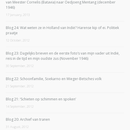
van Meester Cornelis (Batavia) naar Oedjoeng Mentang (december
1946)
17 January, 2013
Blog 24: Wat weten ze in Holland van Indië? Harense kip of ei. Politiek
praatje
12 October, 2012
Blog 23: Dagelijks brieven en de eerste foto’s van mijn vader uit Indië,
reis in de tijd en mijn oudste zus (November 1946)
30 September, 2012
Blog 22: Schoonfamilie, Soekarno en Wieger-Betsches volk
21 September, 2012
Blog 21: ‘Schieten op schimmen en spoken’
14 September, 2012
Blog 20: Archief van tranen
31 August, 2012