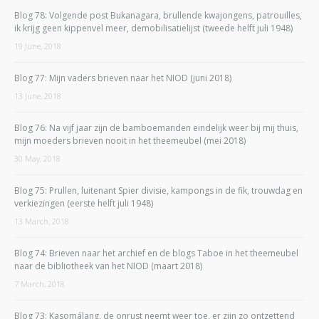
Blog 78: Volgende post Bukanagara, brullende kwajongens, patrouilles,
ik krijg geen kippenvel meer, demobilisatielijst (tweede helft juli 1948)
19 June, 2018
Blog 77: Mijn vaders brieven naar het NIOD (juni 2018)
13 June, 2018
Blog 76: Na vijf jaar zijn de bamboemanden eindelijk weer bij mij thuis,
mijn moeders brieven nooit in het theemeubel (mei 2018)
30 May, 2018
Blog 75: Prullen, luitenant Spier divisie, kampongs in de fik, trouwdag en
verkiezingen (eerste helft juli 1948)
13 March, 2018
Blog 74: Brieven naar het archief en de blogs Taboe in het theemeubel
naar de bibliotheek van het NIOD (maart 2018)
7 March, 2018
Blog 73: Kasomálang, de onrust neemt weer toe, er zijn zo ontzettend