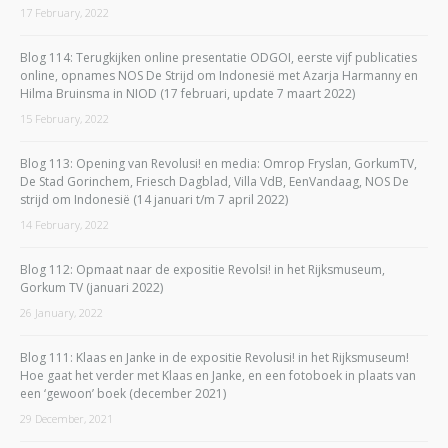
17 February, 2022
Blog 114: Terugkijken online presentatie ODGOI, eerste vijf publicaties
online, opnames NOS De Strijd om Indonesië met Azarja Harmanny en
Hilma Bruinsma in NIOD (17 februari, update 7 maart 2022)
15 February, 2022
Blog 113: Opening van Revolusi! en media: Omrop Fryslan, GorkumTV,
De Stad Gorinchem, Friesch Dagblad, Villa VdB, EenVandaag, NOS De
strijd om Indonesië (14 januari t/m 7 april 2022)
14 February, 2022
Blog 112: Opmaat naar de expositie Revolsi! in het Rijksmuseum,
Gorkum TV (januari 2022)
26 January, 2022
Blog 111: Klaas en Janke in de expositie Revolusi! in het Rijksmuseum!
Hoe gaat het verder met Klaas en Janke, en een fotoboek in plaats van
een ‘gewoon’ boek (december 2021)
29 December, 2021