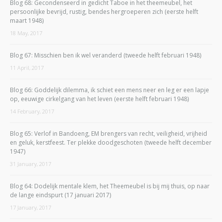
Blog 68: Gecondenseerd in gedicht Taboe in het theemeubel, het
persoonlijke bevrijd, rustig, bendes hergroeperen zich (eerste helft
maart 1948)
18 May, 2017
Blog 67: Misschien ben ik wel veranderd (tweede helft februari 1948)
11 April, 2017
Blog 66: Goddelijk dilemma, ik schiet een mens neer en leg er een lapje
op, eeuwige cirkelgang van het leven (eerste helft februari 1948)
14 February, 2017
Blog 65: Verlof in Bandoeng, EM brengers van recht, veiligheid, vrijheid
en geluk, kerstfeest. Ter plekke doodgeschoten (tweede helft december
1947)
31 January, 2017
Blog 64: Dodelijk mentale klem, het Theemeubel is bij mij thuis, op naar
de lange eindspurt (17 januari 2017)
17 January, 2017