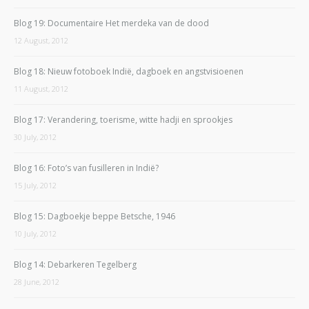
Blog 19: Documentaire Het merdeka van de dood
12 August, 2012
Blog 18: Nieuw fotoboek Indië, dagboek en angstvisioenen
11 August, 2012
Blog 17: Verandering, toerisme, witte hadji en sprookjes
30 July, 2012
Blog 16: Foto’s van fusilleren in Indië?
15 July, 2012
Blog 15: Dagboekje beppe Betsche, 1946
10 July, 2012
Blog 14: Debarkeren Tegelberg
28 June, 2012