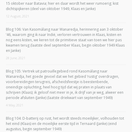
15 oktober naar Batavia; hier en daar wordt het weer rumoerig; kist
dichtspijkeren (deel van oktober 1949, Klaas en Janke)
12 August, 2021
Blog 106: Van Kasomálang naar Wanaredja, herinnering aan 3 oktober
’46, waarom ging ik naar Indië, verloren vertrouwen in Klaas, kisten en
nog eens kisten, we keren tot de primitieve staat van toen we hier pas
kwamen terug (laatste deel september Klaas, begin oktober 1949 Klaas
en Janke)
28 June, 2021
Blog 105: Vertrek uit patrouillegebied rond Kasomálang naar
Wanaredja, het goede gevoel dat we het gebied ‘rustig’ overdragen,
voorbereidingen terugreis, afscheidsfeestje is beestenbende,
oneindige opluchting, heel hoog tijd dat wij praten in plaats van
schrijven (Klaas); ik geloof niet meer in je, ik drijf van je weg, alweer een
periode afsluiten (Janke) (laatste driekwart van september 1949)
4 May, 2021
Blog 104: D-batterij op rust, het wordt steeds moeilijker, volhouden tot
het eind (Klaas) en de moeilijke eerste tijd in Ternaard (Janke) (eind
augustus, begin september 1949)