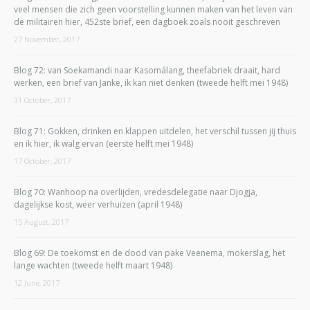
veel mensen die zich geen voorstelling kunnen maken van het leven van
de militairen hier, 452ste brief, een dagboek zoals nooit geschreven
27 November, 2017
Blog 72: van Soekamandi naar Kasomálang, theefabriek draait, hard
werken, een brief van Janke, ik kan niet denken (tweede helft mei 1948)
31 October, 2017
Blog 71: Gokken, drinken en klappen uitdelen, het verschil tussen jij thuis
en ik hier, ik walg ervan (eerste helft mei 1948)
17 October, 2017
Blog 70: Wanhoop na overlijden, vredesdelegatie naar Djogja,
dagelijkse kost, weer verhuizen (april 1948)
15 August, 2017
Blog 69: De toekomst en de dood van pake Veenema, mokerslag, het
lange wachten (tweede helft maart 1948)
12 June, 2017