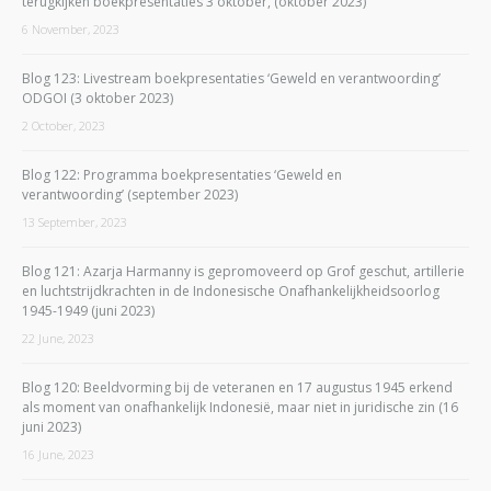
terugkijken boekpresentaties 3 oktober, (oktober 2023)
6 November, 2023
Blog 123: Livestream boekpresentaties ‘Geweld en verantwoording’
ODGOI (3 oktober 2023)
2 October, 2023
Blog 122: Programma boekpresentaties ‘Geweld en
verantwoording’ (september 2023)
13 September, 2023
Blog 121: Azarja Harmanny is gepromoveerd op Grof geschut, artillerie
en luchtstrijdkrachten in de Indonesische Onafhankelijkheidsoorlog
1945-1949 (juni 2023)
22 June, 2023
Blog 120: Beeldvorming bij de veteranen en 17 augustus 1945 erkend
als moment van onafhankelijk Indonesië, maar niet in juridische zin (16
juni 2023)
16 June, 2023