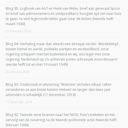
Blog 95: Logboek van AAT-er Henk van Welie, brief aan generaal Spoor
en brief van aalmoezeniers en veldpredikers: hoogste tijd om naar huis
te gaan, te veel legeronderdelen gaan naar de kloten (tweede helft
maart 1949)
29 February, 2020
Blog 94: Herhaling maar dan steeds een streepje verder. Wereldstrijd
tussen hemel en aarde, politieke partijen en verdeeldheid, onze
regering schippert met het buitenland en wij, ons leger met onze
regering. Nederland op z’n achterste poten schreeuwt moordenaars!
(eerste helft tot en met 19 maart 1949)
26 January, 2020
Blog 93: Onderzoek in uitvoering: ‘Wanneer verhalen elkaar raken
veranderen ze aan beide kanten meteen’ en langer dan twee jaar
uitzenden is schadelijk (17 december 2019)
17 December, 2019
Blog 92: Tweede serie brieven naar het NIOD, foto’s bekeken en het
vervolg van de zuivering na de tweede politionele actie (tweede helft
februari 1949)