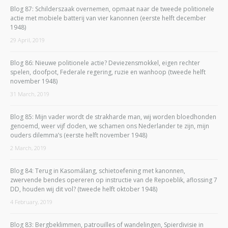
Blog 87: Schilderszaak overnemen, opmaat naar de tweede politionele
actie met mobiele batterij van vier kanonnen (eerste helft december
1948)
29 April, 2019
Blog 86: Nieuwe politionele actie? Deviezensmokkel, eigen rechter
spelen, doofpot, Federale regering, ruzie en wanhoop (tweede helft
november 1948)
31 March, 2019
Blog 85: Mijn vader wordt de strakharde man, wij worden bloedhonden
genoemd, weer vijf doden, we schamen ons Nederlander te zijn, mijn
ouders dilemma’s (eerste helft november 1948)
2 March, 2019
Blog 84: Terug in Kasomálang, schietoefening met kanonnen,
zwervende bendes opereren op instructie van de Repoeblik, aflossing 7
DD, houden wij dit vol? (tweede helft oktober 1948)
4 February, 2019
Blog 83: Bergbeklimmen, patrouilles of wandelingen, Spierdivisie in