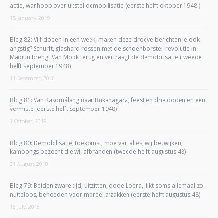
actie, wanhoop over uitstel demobilisatie (eerste helft oktober 1948 )
15 January, 2019
Blog 82: Vijf doden in een week, maken deze droeve berichten je ook
angstig? Schurft, glashard rossen met de schoenborstel, revolutie in
Madiun brengt Van Mook terug en vertraagt de demobilisatie (tweede
helft september 1948)
11 December, 2018
Blog 81: Van Kasomálang naar Bukanagara, feest en drie doden en een
vermiste (eerste helft september 1948)
1 October, 2018
Blog 80: Demobilisatie, toekomst, moe van alles, wij bezwijken,
kampongs bezocht die wij afbranden (tweede helft augustus 48)
31 August, 2018
Blog 79: Beiden zware tijd, uitzitten, dode Loera, lijkt soms allemaal zo
nutteloos, behoeden voor moreel afzakken (eerste helft augustus 48)
16 July, 2018