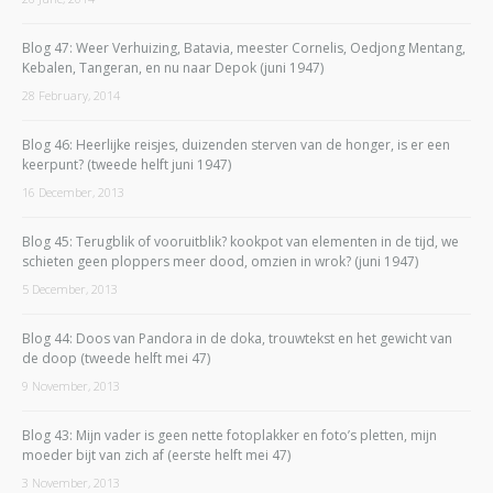
Blog 47: Weer Verhuizing, Batavia, meester Cornelis, Oedjong Mentang,
Kebalen, Tangeran, en nu naar Depok (juni 1947)
28 February, 2014
Blog 46: Heerlijke reisjes, duizenden sterven van de honger, is er een
keerpunt? (tweede helft juni 1947)
16 December, 2013
Blog 45: Terugblik of vooruitblik? kookpot van elementen in de tijd, we
schieten geen ploppers meer dood, omzien in wrok? (juni 1947)
5 December, 2013
Blog 44: Doos van Pandora in de doka, trouwtekst en het gewicht van
de doop (tweede helft mei 47)
9 November, 2013
Blog 43: Mijn vader is geen nette fotoplakker en foto’s pletten, mijn
moeder bijt van zich af (eerste helft mei 47)
3 November, 2013