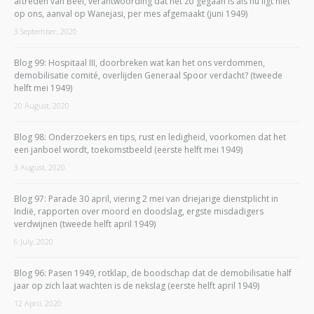
aftreden van Beel, verantwoording dat het zo gegaan is als nu ligt niet
op ons, aanval op Wanejasi, per mes afgemaakt (juni 1949)
3 September, 2020
Blog 99: Hospitaal III, doorbreken wat kan het ons verdommen,
demobilisatie comité, overlijden Generaal Spoor verdacht? (tweede
helft mei 1949)
20 August, 2020
Blog 98: Onderzoekers en tips, rust en ledigheid, voorkomen dat het
een janboel wordt, toekomstbeeld (eerste helft mei 1949)
3 August, 2020
Blog 97: Parade 30 april, viering 2 mei van driejarige dienstplicht in
Indië, rapporten over moord en doodslag, ergste misdadigers
verdwijnen (tweede helft april 1949)
6 July, 2020
Blog 96: Pasen 1949, rotklap, de boodschap dat de demobilisatie half
jaar op zich laat wachten is de nekslag (eerste helft april 1949)
12 April, 2020