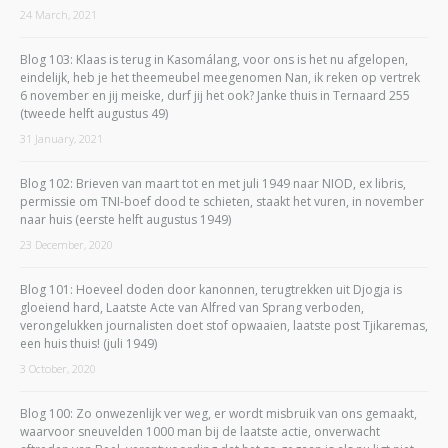
24 March, 2021
Blog 103: Klaas is terug in Kasomálang, voor ons is het nu afgelopen,
eindelijk, heb je het theemeubel meegenomen Nan, ik reken op vertrek
6 november en jij meiske, durf jij het ook? Janke thuis in Ternaard 255
(tweede helft augustus 49)
31 January, 2021
Blog 102: Brieven van maart tot en met juli 1949 naar NIOD, ex libris,
permissie om TNI-boef dood te schieten, staakt het vuren, in november
naar huis (eerste helft augustus 1949)
23 December, 2020
Blog 101: Hoeveel doden door kanonnen, terugtrekken uit Djogja is
gloeiend hard, Laatste Acte van Alfred van Sprang verboden,
verongelukken journalisten doet stof opwaaien, laatste post Tjikaremas,
een huis thuis! (juli 1949)
3 October, 2020
Blog 100: Zo onwezenlijk ver weg, er wordt misbruik van ons gemaakt,
waarvoor sneuvelden 1000 man bij de laatste actie, onverwacht