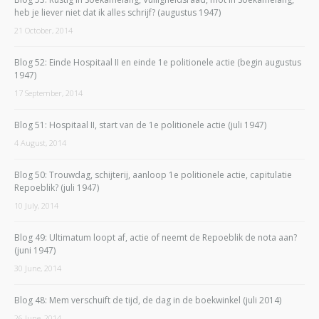
heb je liever niet dat ik alles schrijf? (augustus 1947)
21 October, 2014
Blog 52: Einde Hospitaal II en einde 1e politionele actie (begin augustus
1947)
17 September, 2014
Blog 51: Hospitaal II, start van de 1e politionele actie (juli 1947)
4 August, 2014
Blog 50: Trouwdag, schijterij, aanloop 1e politionele actie, capitulatie
Repoeblik? (juli 1947)
10 July, 2014
Blog 49: Ultimatum loopt af, actie of neemt de Repoeblik de nota aan?
(juni 1947)
30 June, 2014
Blog 48: Mem verschuift de tijd, de dag in de boekwinkel (juli 2014)
26 June, 2014