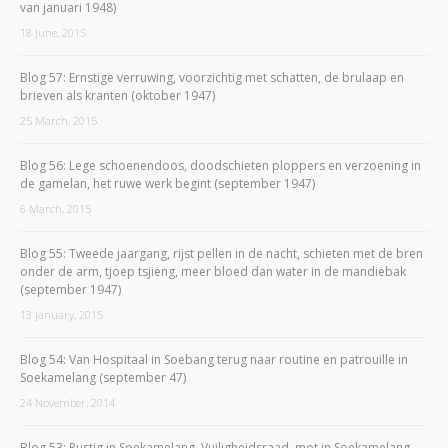
van januari 1948)
18 June, 2015
Blog 57: Ernstige verruwing, voorzichtig met schatten, de brulaap en
brieven als kranten (oktober 1947)
25 March, 2015
Blog 56: Lege schoenendoos, doodschieten ploppers en verzoening in
de gamelan, het ruwe werk begint (september 1947)
6 March, 2015
Blog 55: Tweede jaargang, rijst pellen in de nacht, schieten met de bren
onder de arm, tjoep tsjieng, meer bloed dan water in de mandiebak
(september 1947)
13 January, 2015
Blog 54: Van Hospitaal in Soebang terug naar routine en patrouille in
Soekamelang (september 47)
24 November, 2014
Blog 53: Rustig in Soekamelang, Vuiligheidsraad, mot in Soekamelang,