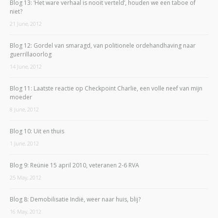
Blog 13: ‘Het ware verhaal is nooit verteld’, houden we een taboe of
niet?
21 June, 2012
Blog 12: Gordel van smaragd, van politionele ordehandhaving naar
guerrillaoorlog
14 June, 2012
Blog 11: Laatste reactie op Checkpoint Charlie, een volle neef van mijn
moeder
8 June, 2012
Blog 10: Uit en thuis
1 June, 2012
Blog 9: Reünie 15 april 2010, veteranen 2-6 RVA
25 May, 2012
Blog 8: Demobilisatie Indië, weer naar huis, blij?
16 May, 2012