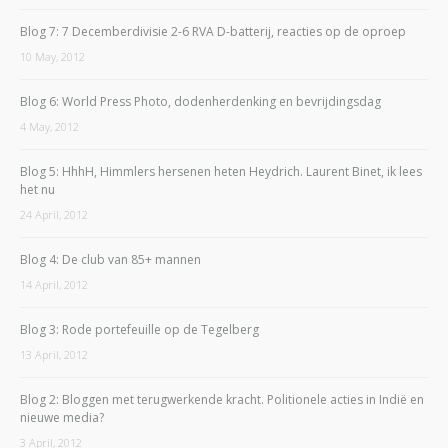
Blog 7: 7 Decemberdivisie 2-6 RVA D-batterij, reacties op de oproep
10 May, 2012
Blog 6: World Press Photo, dodenherdenking en bevrijdingsdag
4 May, 2012
Blog 5: HhhH, Himmlers hersenen heten Heydrich. Laurent Binet, ik lees
het nu
24 April, 2012
Blog 4: De club van 85+ mannen
14 April, 2012
Blog 3: Rode portefeuille op de Tegelberg
13 April, 2012
Blog 2: Bloggen met terugwerkende kracht. Politionele acties in Indië en
nieuwe media?
3 April, 2012