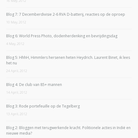
16 May, 2012
Blog 7: 7 Decemberdivisie 2-6 RVA D-batterij, reacties op de oproep
10 May, 2012
Blog 6: World Press Photo, dodenherdenking en bevrijdingsdag
4 May, 2012
Blog 5: HhhH, Himmlers hersenen heten Heydrich. Laurent Binet, ik lees
het nu
24 April, 2012
Blog 4: De club van 85+ mannen
14 April, 2012
Blog 3: Rode portefeuille op de Tegelberg
13 April, 2012
Blog 2: Bloggen met terugwerkende kracht. Politionele acties in Indië en
nieuwe media?