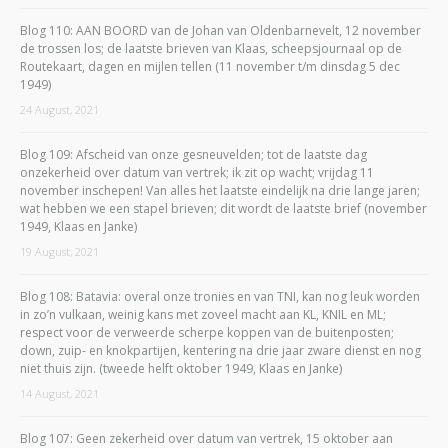
Blog 110: AAN BOORD van de Johan van Oldenbarnevelt, 12 november
de trossen los; de laatste brieven van Klaas, scheepsjournaal op de
Routekaart, dagen en mijlen tellen (11 november t/m dinsdag 5 dec
1949)
24 August, 2021
Blog 109: Afscheid van onze gesneuvelden; tot de laatste dag
onzekerheid over datum van vertrek; ik zit op wacht; vrijdag 11
november inschepen! Van alles het laatste eindelijk na drie lange jaren;
wat hebben we een stapel brieven; dit wordt de laatste brief (november
1949, Klaas en Janke)
19 August, 2021
Blog 108: Batavia: overal onze tronies en van TNI, kan nog leuk worden
in zo’n vulkaan, weinig kans met zoveel macht aan KL, KNIL en ML;
respect voor de verweerde scherpe koppen van de buitenposten;
down, zuip- en knokpartijen, kentering na drie jaar zware dienst en nog
niet thuis zijn. (tweede helft oktober 1949, Klaas en Janke)
14 August, 2021
Blog 107: Geen zekerheid over datum van vertrek, 15 oktober aan