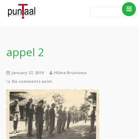
Home
Blog Taboe in het
theemeubel
appel 2
Boeken
Verhalen
January 27, 2019
Hilma Bruinsma
Gedichten
No comments exist
Contact