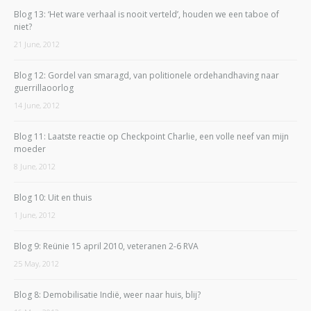
Blog 13: ‘Het ware verhaal is nooit verteld’, houden we een taboe of
niet?
21 June, 2012
Blog 12: Gordel van smaragd, van politionele ordehandhaving naar
guerrillaoorlog
14 June, 2012
Blog 11: Laatste reactie op Checkpoint Charlie, een volle neef van mijn
moeder
8 June, 2012
Blog 10: Uit en thuis
1 June, 2012
Blog 9: Reünie 15 april 2010, veteranen 2-6 RVA
25 May, 2012
Blog 8: Demobilisatie Indië, weer naar huis, blij?