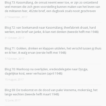
Blog 73: Kasomálang, de onrust neemt weer toe, er zijn zo ontzettend
veel mensen die zich geen voorstelling kunnen maken van het leven van
de militairen hier, 452ste brief, een dagboek zoals nooit geschreven
27 November, 2017
Blog 72: van Soekamandi naar Kasomálang, theefabriek draait, hard
werken, een brief van Janke, ik kan niet denken (tweede helft mei 1948)
31 October, 2017
Blog 71: Gokken, drinken en klappen uitdelen, het verschil tussen jij thuis
en ik hier, ik walg ervan (eerste helft mei 1948)
17 October, 2017
Blog 70: Wanhoop na overlijden, vredesdelegatie naar Djogja,
dagelijkse kost, weer verhuizen (april 1948)
15 August, 2017
Blog 69: De toekomst en de dood van pake Veenema, mokerslag, het
lange wachten (tweede helft maart 1948)
12 June, 2017