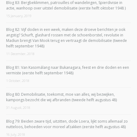
Blog 83: Bergbeklimmen, patrouilles of wandelingen, Spierdivisie in
actie, wanhoop over uitstel demobilisatie (eerste helft oktober 1948 )
15 January, 2019
Blog 82: Vijf doden in een week, maken deze droeve berichten je ook
angstig? Schurft, glashard rossen met de schoenborstel, revolutie in
Madiun brengt Van Mook terug en vertraagt de demobilisatie (tweede
helft september 1948)
11 December, 2018
Blog 81: Van Kasomálang naar Bukanagara, feest en drie doden en een
vermiste (eerste helft september 1948)
1 October, 2018
Blog 80: Demobilisatie, toekomst, moe van alles, wij bezwijken,
kampongs bezocht die wij afbranden (tweede helft augustus 48)
31 August, 2018
Blog 79: Beiden zware tijd, uitzitten, dode Loera, lijkt soms allemaal zo
nutteloos, behoeden voor moreel afzakken (eerste helft augustus 48)
16 July, 2018