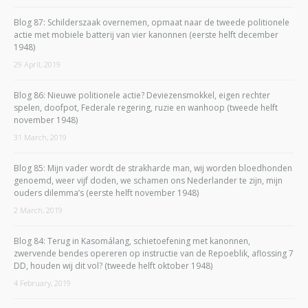
Blog 87: Schilderszaak overnemen, opmaat naar de tweede politionele
actie met mobiele batterij van vier kanonnen (eerste helft december
1948)
29 April, 2019
Blog 86: Nieuwe politionele actie? Deviezensmokkel, eigen rechter
spelen, doofpot, Federale regering, ruzie en wanhoop (tweede helft
november 1948)
31 March, 2019
Blog 85: Mijn vader wordt de strakharde man, wij worden bloedhonden
genoemd, weer vijf doden, we schamen ons Nederlander te zijn, mijn
ouders dilemma’s (eerste helft november 1948)
2 March, 2019
Blog 84: Terug in Kasomálang, schietoefening met kanonnen,
zwervende bendes opereren op instructie van de Repoeblik, aflossing 7
DD, houden wij dit vol? (tweede helft oktober 1948)
4 February, 2019