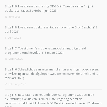
Blog 119: Livestream bespreking ODGOI in Tweede kamer 14 juni;
boekpresentaties 3 oktober (juni 2023)
13 June, 2023
Blog 118: Livestream boekpresentatie en promotie Grof Geschut (12
april 2023)
11 April, 2023
Blog 117: Toegift mem’s mooie kattenoogketting, uitgebreid
programma rond Revolusi! (15 maart 2022)
16 March, 2022
Blog 116: Schatplichtig aan veteranen die hun ervaringen opschreven,
ontwikkelingen van de afgelopen twee weken maken de cirkel rond (21
februari 2022)
21 February, 2022
Blog 115: Resultaten van het onderzoeksprogramma ODGOI in de
nieuwsbrief, excuus van Premier Rutte, regering neemt de
verantwoordelijkheid, link naar NOS De strijd om Indonesië (17 februari