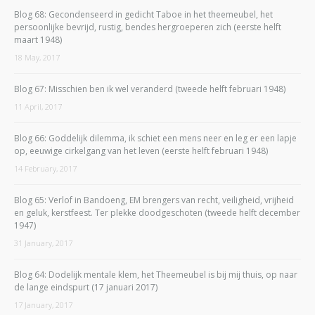
Blog 68: Gecondenseerd in gedicht Taboe in het theemeubel, het
persoonlijke bevrijd, rustig, bendes hergroeperen zich (eerste helft
maart 1948)
18 May, 2017
Blog 67: Misschien ben ik wel veranderd (tweede helft februari 1948)
11 April, 2017
Blog 66: Goddelijk dilemma, ik schiet een mens neer en leg er een lapje
op, eeuwige cirkelgang van het leven (eerste helft februari 1948)
14 February, 2017
Blog 65: Verlof in Bandoeng, EM brengers van recht, veiligheid, vrijheid
en geluk, kerstfeest. Ter plekke doodgeschoten (tweede helft december
1947)
31 January, 2017
Blog 64: Dodelijk mentale klem, het Theemeubel is bij mij thuis, op naar
de lange eindspurt (17 januari 2017)
17 January, 2017