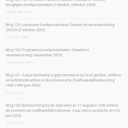
terugkijken boekpresentaties 3 oktober, (oktober 2023)
6 November, 2023
Blog 123: Livestream boekpresentaties ‘Geweld en verantwoording’
ODGOI (3 oktober 2023)
2 October, 2023
Blog 122: Programma boekpresentaties ‘Geweld en
verantwoording’ (september 2023)
13 September, 2023
Blog 121: Azarja Harmanny is gepromoveerd op Grof geschut, artillerie
en luchtstrijdkrachten in de Indonesische Onafhankelijkheidsoorlog
1945-1949 (juni 2023)
22 June, 2023
Blog 120: Beeldvorming bij de veteranen en 17 augustus 1945 erkend
als moment van onafhankelijk Indonesië, maar niet in juridische zin (16
juni 2023)
16 June, 2023