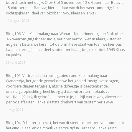
boord, toch met de J.v. Olbv 3 of 5 november, 18 oktober naar Batavia,
15 oktober naar Batavia; hier en daar wordt het weer rumoerig; kist
dichtspijkeren (deel van oktober 1949, Klaas en Janke)
12 August, 2021
Blog 106: Van Kasomálang naar Wanaredja, herinnering aan 3 oktober
’46, waarom ging ik naar Indië, verloren vertrouwen in Klaas, kisten en
nog eens kisten, we keren tot de primitieve staat van toen we hier pas
kwamen terug (laatste deel september Klaas, begin oktober 1949 Klaas
en Janke)
28 June, 2021
Blog 105: Vertrek uit patrouillegebied rond Kasomálang naar
Wanaredja, het goede gevoel dat we het gebied ‘rustig’ overdragen,
voorbereidingen terugreis, afscheidsfeestje is beestenbende,
oneindige opluchting, heel hoog tijd dat wij praten in plaats van
schrijven (Klaas); ik geloof niet meer in je, ik drijf van je weg, alweer een
periode afsluiten (Janke) (laatste driekwart van september 1949)
4 May, 2021
Blog 104: D-batterij op rust, het wordt steeds moeilijker, volhouden tot
het eind (Klaas) en de moeilijke eerste tijd in Ternaard (Janke) (eind