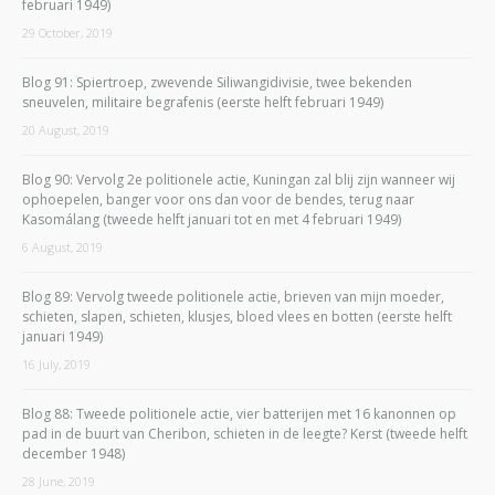
februari 1949)
29 October, 2019
Blog 91: Spiertroep, zwevende Siliwangidivisie, twee bekenden
sneuvelen, militaire begrafenis (eerste helft februari 1949)
20 August, 2019
Blog 90: Vervolg 2e politionele actie, Kuningan zal blij zijn wanneer wij
ophoepelen, banger voor ons dan voor de bendes, terug naar
Kasomálang (tweede helft januari tot en met 4 februari 1949)
6 August, 2019
Blog 89: Vervolg tweede politionele actie, brieven van mijn moeder,
schieten, slapen, schieten, klusjes, bloed vlees en botten (eerste helft
januari 1949)
16 July, 2019
Blog 88: Tweede politionele actie, vier batterijen met 16 kanonnen op
pad in de buurt van Cheribon, schieten in de leegte? Kerst (tweede helft
december 1948)
28 June, 2019