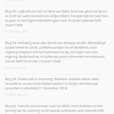
Blog 95: Logboek van AAT-er Henk van Welie, brief aan generaal Spoor
en brief van aalmoezeniers en veldpredikers: hoogste tijd om naar huis
te gaan, te veel legeronderdelen gaan naar de kloten (tweede helft
maart 1949)
29 February, 2020
Blog 94: Herhaling maar dan steeds een streepje verder. Wereldstrijd
tussen hemel en aarde, politieke partijen en verdeeldheid, onze
regering schippert met het buitenland en wij, ons leger met onze
regering. Nederland op z’n achterste poten schreeuwt moordenaars!
(eerste helft tot en met 19 maart 1949)
26 January, 2020
Blog 93: Onderzoek in uitvoering: ‘Wanneer verhalen elkaar raken
veranderen ze aan beide kanten meteen’ en langer dan twee jaar
uitzenden is schadelijk (17 december 2019)
17 December, 2019
Blog 92: Tweede serie brieven naar het NIOD, foto’s bekeken en het
vervolg van de zuivering na de tweede politionele actie (tweede helft