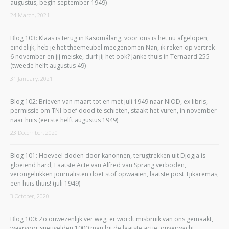
augustus, begin september 1949)
24 March, 2021
Blog 103: Klaas is terug in Kasomálang, voor ons is het nu afgelopen,
eindelijk, heb je het theemeubel meegenomen Nan, ik reken op vertrek
6 november en jij meiske, durf jij het ook? Janke thuis in Ternaard 255
(tweede helft augustus 49)
31 January, 2021
Blog 102: Brieven van maart tot en met juli 1949 naar NIOD, ex libris,
permissie om TNI-boef dood te schieten, staakt het vuren, in november
naar huis (eerste helft augustus 1949)
23 December, 2020
Blog 101: Hoeveel doden door kanonnen, terugtrekken uit Djogja is
gloeiend hard, Laatste Acte van Alfred van Sprang verboden,
verongelukken journalisten doet stof opwaaien, laatste post Tjikaremas,
een huis thuis! (juli 1949)
3 October, 2020
Blog 100: Zo onwezenlijk ver weg, er wordt misbruik van ons gemaakt,
waarvoor sneuvelden 1000 man bij de laatste actie, onverwacht