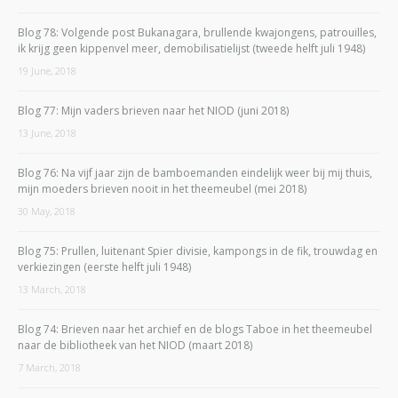
Blog 78: Volgende post Bukanagara, brullende kwajongens, patrouilles,
ik krijg geen kippenvel meer, demobilisatielijst (tweede helft juli 1948)
19 June, 2018
Blog 77: Mijn vaders brieven naar het NIOD (juni 2018)
13 June, 2018
Blog 76: Na vijf jaar zijn de bamboemanden eindelijk weer bij mij thuis,
mijn moeders brieven nooit in het theemeubel (mei 2018)
30 May, 2018
Blog 75: Prullen, luitenant Spier divisie, kampongs in de fik, trouwdag en
verkiezingen (eerste helft juli 1948)
13 March, 2018
Blog 74: Brieven naar het archief en de blogs Taboe in het theemeubel
naar de bibliotheek van het NIOD (maart 2018)
7 March, 2018