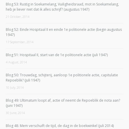
Blog 53: Rustig in Soekamelang, Vuiligheidsraad, mot in Soekamelang,
heb je liever niet dat ik alles schrijf? (augustus 1947)
21 October, 2014
Blog 52: Einde Hospitaal II en einde 1e politionele actie (begin augustus
1947)
17 September, 2014
Blog 51: Hospitaal II, start van de 1e politionele actie (juli 1947)
4 August, 2014
Blog 50: Trouwdag, schijterij, aanloop 1e politionele actie, capitulatie
Repoeblik? (juli 1947)
10 July, 2014
Blog 49: Ultimatum loopt af, actie of neemt de Repoeblik de nota aan?
(juni 1947)
30 June, 2014
Blog 48: Mem verschuift de tijd, de dag in de boekwinkel (juli 2014)