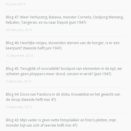
26 June, 2014
Blog 47: Weer Verhuizing, Batavia, meester Cornelis, Oedjong Mentang,
Kebalen, Tangeran, en nu naar Depok (juni 1947)
28 February, 2014
Blog 46: Heerlijke reisjes, duizenden sterven van de honger, is er een
keerpunt? (tweede helft juni 1947)
16 December, 2013
Blog 45: Terugblik of vooruitblik? kookpot van elementen in de tijd, we
schieten geen ploppers meer dood, omzien in wrok? (juni 1947)
5 December, 2013
Blog 44: Doos van Pandora in de doka, trouwtekst en het gewicht van
de doop (tweede helft mei 47)
9 November, 2013
Blog 43: Mijn vader is geen nette fotoplakker en foto’s pletten, mijn
moeder bijt van zich af (eerste helft mei 47)