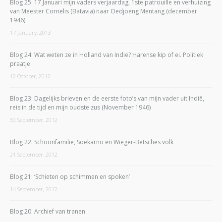
Blog 25: 17 Januari mijn vaders verjaardag, 1ste patrouille en verhuizing
van Meester Cornelis (Batavia) naar Oedjoeng Mentang (december
1946)
17 January, 2013
Blog 24: Wat weten ze in Holland van Indië? Harense kip of ei. Politiek
praatje
12 October, 2012
Blog 23: Dagelijks brieven en de eerste foto’s van mijn vader uit Indië,
reis in de tijd en mijn oudste zus (November 1946)
30 September, 2012
Blog 22: Schoonfamilie, Soekarno en Wieger-Betsches volk
21 September, 2012
Blog 21: ‘Schieten op schimmen en spoken’
14 September, 2012
Blog 20: Archief van tranen