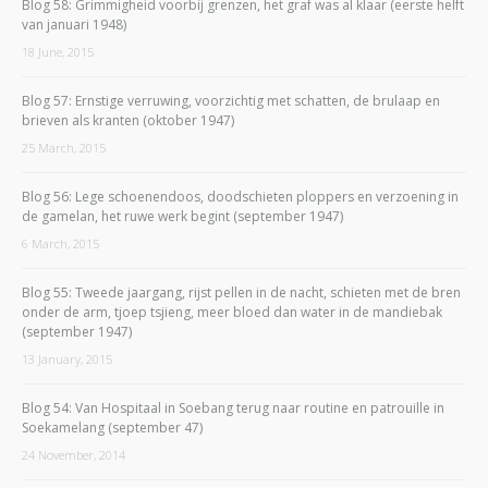
Blog 58: Grimmigheid voorbij grenzen, het graf was al klaar (eerste helft
van januari 1948)
18 June, 2015
Blog 57: Ernstige verruwing, voorzichtig met schatten, de brulaap en
brieven als kranten (oktober 1947)
25 March, 2015
Blog 56: Lege schoenendoos, doodschieten ploppers en verzoening in
de gamelan, het ruwe werk begint (september 1947)
6 March, 2015
Blog 55: Tweede jaargang, rijst pellen in de nacht, schieten met de bren
onder de arm, tjoep tsjieng, meer bloed dan water in de mandiebak
(september 1947)
13 January, 2015
Blog 54: Van Hospitaal in Soebang terug naar routine en patrouille in
Soekamelang (september 47)
24 November, 2014