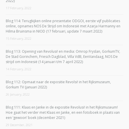
2022)
17 February, 2022
Blog 114: Terugkijken online presentatie ODGOI, eerste vijf publicaties
online, opnames NOS De Strijd om Indonesië met Azarja Harmanny en
Hilma Bruinsma in NIOD (17 februari, update 7 maart 2022)
15 February, 2022
Blog 113: Opening van Revolusi! en media: Omrop Fryslan, GorkumTV,
De Stad Gorinchem, Friesch Dagblad, Villa VdB, EenVandaag, NOS De
strijd om Indonesië (14 januari t/m 7 april 2022)
14 February, 2022
Blog 112: Opmaat naar de expositie Revolsi! in het Rijksmuseum,
Gorkum TV (januari 2022)
26 January, 2022
Blog 111: Klaas en Janke in de expositie Revolusi! in het Rijksmuseum!
Hoe gaat het verder met Klaas en Janke, en een fotoboek in plaats van
een ‘gewoon’ boek (december 2021)
29 December, 2021