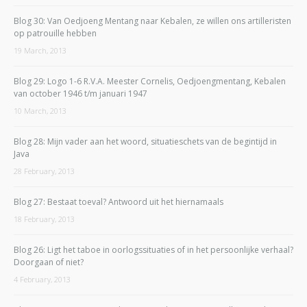
Blog 30: Van Oedjoeng Mentang naar Kebalen, ze willen ons artilleristen
op patrouille hebben
19 March, 2013
Blog 29: Logo 1-6 R.V.A. Meester Cornelis, Oedjoengmentang, Kebalen
van october 1946 t/m januari 1947
10 March, 2013
Blog 28: Mijn vader aan het woord, situatieschets van de begintijd in
Java
28 February, 2013
Blog 27: Bestaat toeval? Antwoord uit het hiernamaals
18 February, 2013
Blog 26: Ligt het taboe in oorlogssituaties of in het persoonlijke verhaal?
Doorgaan of niet?
4 February, 2013