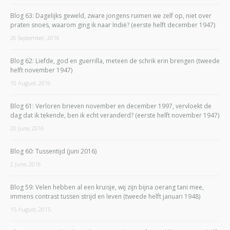
Blog 63: Dagelijks geweld, zware jongens ruimen we zelf op, niet over
praten snoes, waarom ging ik naar Indië? (eerste helft december 1947)
26 September, 2016
Blog 62: Liefde, god en guerrilla, meteen de schrik erin brengen (tweede
helft november 1947)
10 August, 2016
Blog 61: Verloren brieven november en december 1997, vervloekt de
dag dat ik tekende, ben ik echt veranderd? (eerste helft november 1947)
20 June, 2016
Blog 60: Tussentijd (juni 2016)
2 June, 2016
Blog 59: Velen hebben al een kruisje, wij zijn bijna oerang tani mee,
immens contrast tussen strijd en leven (tweede helft januari 1948)
15 August, 2015