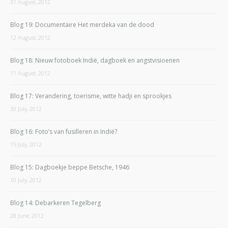
31 August, 2012
Blog 19: Documentaire Het merdeka van de dood
12 August, 2012
Blog 18: Nieuw fotoboek Indië, dagboek en angstvisioenen
11 August, 2012
Blog 17: Verandering, toerisme, witte hadji en sprookjes
30 July, 2012
Blog 16: Foto’s van fusilleren in Indië?
15 July, 2012
Blog 15: Dagboekje beppe Betsche, 1946
10 July, 2012
Blog 14: Debarkeren Tegelberg
28 June, 2012