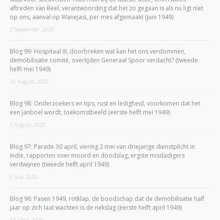
aftreden van Beel, verantwoording dat het zo gegaan is als nu ligt niet
op ons, aanval op Wanejasi, per mes afgemaakt (juni 1949)
3 September, 2020
Blog 99: Hospitaal III, doorbreken wat kan het ons verdommen,
demobilisatie comité, overlijden Generaal Spoor verdacht? (tweede
helft mei 1949)
20 August, 2020
Blog 98: Onderzoekers en tips, rust en ledigheid, voorkomen dat het
een janboel wordt, toekomstbeeld (eerste helft mei 1949)
3 August, 2020
Blog 97: Parade 30 april, viering 2 mei van driejarige dienstplicht in
Indië, rapporten over moord en doodslag, ergste misdadigers
verdwijnen (tweede helft april 1949)
6 July, 2020
Blog 96: Pasen 1949, rotklap, de boodschap dat de demobilisatie half
jaar op zich laat wachten is de nekslag (eerste helft april 1949)
12 April, 2020