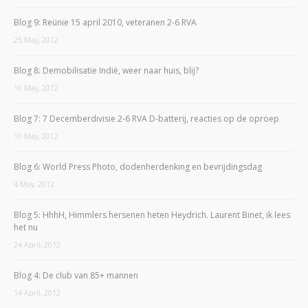
Blog 9: Reünie 15 april 2010, veteranen 2-6 RVA
25 May, 2012
Blog 8: Demobilisatie Indië, weer naar huis, blij?
16 May, 2012
Blog 7: 7 Decemberdivisie 2-6 RVA D-batterij, reacties op de oproep
10 May, 2012
Blog 6: World Press Photo, dodenherdenking en bevrijdingsdag
4 May, 2012
Blog 5: HhhH, Himmlers hersenen heten Heydrich. Laurent Binet, ik lees
het nu
24 April, 2012
Blog 4: De club van 85+ mannen
14 April, 2012