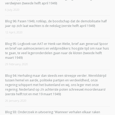
verdwijnen (tweede helft april 1949)
6 July, 2020
Blog 96: Pasen 1949, rotklap, de boodschap dat de demobilisatie half
jaar op zich laat wachten is de nekslag (eerste helft april 1949)
12 April, 2020
Blog 95: Logboek van AAT-er Henk van Welie, brief aan generaal Spoor
en brief van aalmoezeniers en veldpredikers: hoogste tijd om naar huis
te gaan, te veel legeronderdelen gaan naar de kloten (tweede helft
maart 1949)
29 February, 2020
Blog 94: Herhaling maar dan steeds een streepje verder. Wereldstrijd
tussen hemel en aarde, politieke partijen en verdeeldheid, onze
regering schippert met het buitenland en wij, ons leger met onze
regering. Nederland op z’n achterste poten schreeuwt moordenaars!
(eerste helft tot en met 19 maart 1949)
26 January, 2020
Blog 93: Onderzoek in uitvoering: ‘Wanneer verhalen elkaar raken