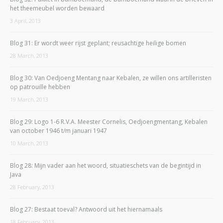
het theemeubel worden bewaard
3 April, 2013
Blog 31: Er wordt weer rijst geplant; reusachtige heilige bomen
28 March, 2013
Blog 30: Van Oedjoeng Mentang naar Kebalen, ze willen ons artilleristen
op patrouille hebben
19 March, 2013
Blog 29: Logo 1-6 R.V.A. Meester Cornelis, Oedjoengmentang, Kebalen
van october 1946 t/m januari 1947
10 March, 2013
Blog 28: Mijn vader aan het woord, situatieschets van de begintijd in
Java
28 February, 2013
Blog 27: Bestaat toeval? Antwoord uit het hiernamaals
18 February, 2013