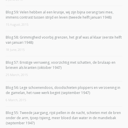
Blog 59: Velen hebben al een kruisje, wij zijn bijna oerang tani mee,
immens contrast tussen strijd en leven (tweede helft januari 1948)
15 August, 2015
Blog 58: Grimmigheid voorbij grenzen, het graf was al klaar (eerste helft
van januari 1948)
18 June, 2015
Blog 57: Ernstige verruwing, voorzichtig met schatten, de brulaap en
brieven als kranten (oktober 1947)
25 March, 2015
Blog 56: Lege schoenendoos, doodschieten ploppers en verzoening in
de gamelan, het ruwe werk begint (september 1947)
6 March, 2015
Blog 55: Tweede jaargang, rijst pellen in de nacht, schieten met de bren
onder de arm, tjoep tsjieng, meer bloed dan water in de mandiebak
(september 1947)