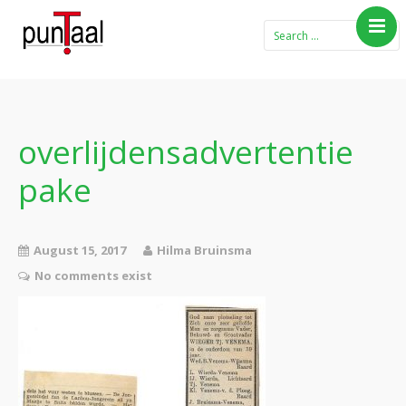
Home
Blog Taboe in het
theemeubel
overlijdensadvertentie
Boeken
pake
Verhalen
Gedichten
Contact
August 15, 2017
Hilma Bruinsma
No comments exist