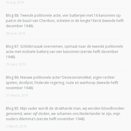
16 July, 2019
Blog 88: Tweede politionele actie, vier batterijen met 16 kanonnen op
pad in de buurt van Cheribon, schieten in de leegte? Kerst (tweede helft
december 1948)
28 June, 2019
Blog 87: Schilderszaak overnemen, opmaat naar de tweede politionele
actie met mobiele batterij van vier kanonnen (eerste helft december
1948)
29 April, 2019
Blog 86: Nieuwe politionele actie? Deviezensmokkel, eigen rechter
spelen, doofpot, Federale regering, ruzie en wanhoop (tweede helft
november 1948)
31 March, 2019
Blog 85: Mijn vader wordt de strakharde man, wij worden bloedhonden
genoemd, weer vijf doden, we schamen ons Nederlander te zijn, mijn
ouders dilemma’s (eerste helft november 1948)
2 March, 2019