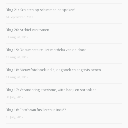
Blog 21: ‘Schieten op schimmen en spoken’
14 September, 2012
Blog 20: Archief van tranen
31 August, 2012
Blog 19: Documentaire Het merdeka van de dood
12 August, 2012
Blog 18: Nieuw fotoboek Indië, dagboek en angstvisioenen
11 August, 2012
Blog 17: Verandering, toerisme, witte hadji en sprookjes
30 July, 2012
Blog 16: Foto’s van fusilleren in Indië?
15 July, 2012