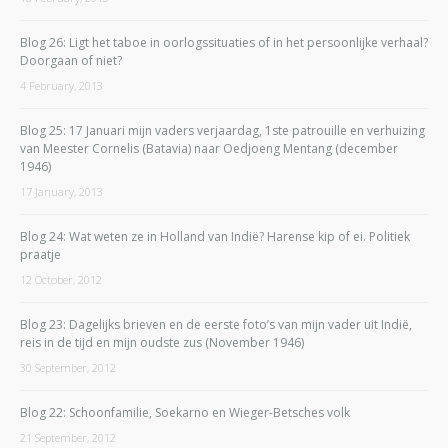
Blog 26: Ligt het taboe in oorlogssituaties of in het persoonlijke verhaal?
Doorgaan of niet?
4 February, 2013
Blog 25: 17 Januari mijn vaders verjaardag, 1ste patrouille en verhuizing
van Meester Cornelis (Batavia) naar Oedjoeng Mentang (december
1946)
17 January, 2013
Blog 24: Wat weten ze in Holland van Indië? Harense kip of ei. Politiek
praatje
12 October, 2012
Blog 23: Dagelijks brieven en de eerste foto’s van mijn vader uit Indië,
reis in de tijd en mijn oudste zus (November 1946)
30 September, 2012
Blog 22: Schoonfamilie, Soekarno en Wieger-Betsches volk
21 September, 2012