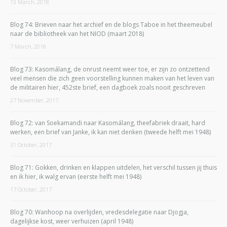
13 March, 2018
Blog 74: Brieven naar het archief en de blogs Taboe in het theemeubel
naar de bibliotheek van het NIOD (maart 2018)
7 March, 2018
Blog 73: Kasomálang, de onrust neemt weer toe, er zijn zo ontzettend
veel mensen die zich geen voorstelling kunnen maken van het leven van
de militairen hier, 452ste brief, een dagboek zoals nooit geschreven
27 November, 2017
Blog 72: van Soekamandi naar Kasomálang, theefabriek draait, hard
werken, een brief van Janke, ik kan niet denken (tweede helft mei 1948)
31 October, 2017
Blog 71: Gokken, drinken en klappen uitdelen, het verschil tussen jij thuis
en ik hier, ik walg ervan (eerste helft mei 1948)
17 October, 2017
Blog 70: Wanhoop na overlijden, vredesdelegatie naar Djogja,
dagelijkse kost, weer verhuizen (april 1948)