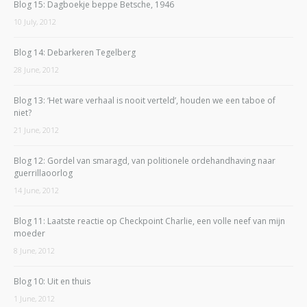
Blog 15: Dagboekje beppe Betsche, 1946
10 July, 2012
Blog 14: Debarkeren Tegelberg
28 June, 2012
Blog 13: ‘Het ware verhaal is nooit verteld’, houden we een taboe of
niet?
21 June, 2012
Blog 12: Gordel van smaragd, van politionele ordehandhaving naar
guerrillaoorlog
14 June, 2012
Blog 11: Laatste reactie op Checkpoint Charlie, een volle neef van mijn
moeder
8 June, 2012
Blog 10: Uit en thuis
1 June, 2012