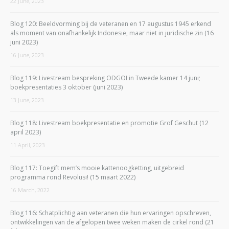
22 June, 2023
Blog 120: Beeldvorming bij de veteranen en 17 augustus 1945 erkend
als moment van onafhankelijk Indonesië, maar niet in juridische zin (16
juni 2023)
16 June, 2023
Blog 119: Livestream bespreking ODGOI in Tweede kamer 14 juni;
boekpresentaties 3 oktober (juni 2023)
13 June, 2023
Blog 118: Livestream boekpresentatie en promotie Grof Geschut (12
april 2023)
11 April, 2023
Blog 117: Toegift mem’s mooie kattenoogketting, uitgebreid
programma rond Revolusi! (15 maart 2022)
16 March, 2022
Blog 116: Schatplichtig aan veteranen die hun ervaringen opschreven,
ontwikkelingen van de afgelopen twee weken maken de cirkel rond (21