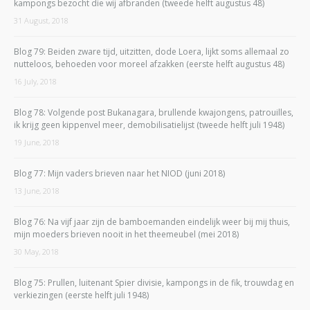
kampongs bezocht die wij afbranden (tweede helft augustus 48)
31 August, 2018
Blog 79: Beiden zware tijd, uitzitten, dode Loera, lijkt soms allemaal zo
nutteloos, behoeden voor moreel afzakken (eerste helft augustus 48)
16 July, 2018
Blog 78: Volgende post Bukanagara, brullende kwajongens, patrouilles,
ik krijg geen kippenvel meer, demobilisatielijst (tweede helft juli 1948)
19 June, 2018
Blog 77: Mijn vaders brieven naar het NIOD (juni 2018)
13 June, 2018
Blog 76: Na vijf jaar zijn de bamboemanden eindelijk weer bij mij thuis,
mijn moeders brieven nooit in het theemeubel (mei 2018)
30 May, 2018
Blog 75: Prullen, luitenant Spier divisie, kampongs in de fik, trouwdag en
verkiezingen (eerste helft juli 1948)