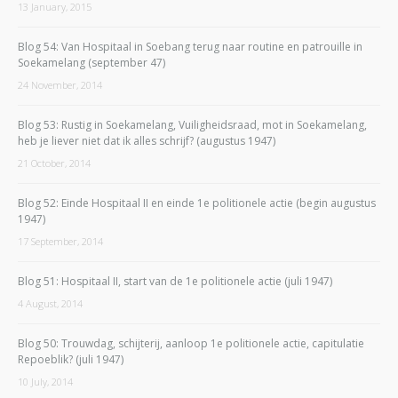
13 January, 2015
Blog 54: Van Hospitaal in Soebang terug naar routine en patrouille in
Soekamelang (september 47)
24 November, 2014
Blog 53: Rustig in Soekamelang, Vuiligheidsraad, mot in Soekamelang,
heb je liever niet dat ik alles schrijf? (augustus 1947)
21 October, 2014
Blog 52: Einde Hospitaal II en einde 1e politionele actie (begin augustus
1947)
17 September, 2014
Blog 51: Hospitaal II, start van de 1e politionele actie (juli 1947)
4 August, 2014
Blog 50: Trouwdag, schijterij, aanloop 1e politionele actie, capitulatie
Repoeblik? (juli 1947)
10 July, 2014