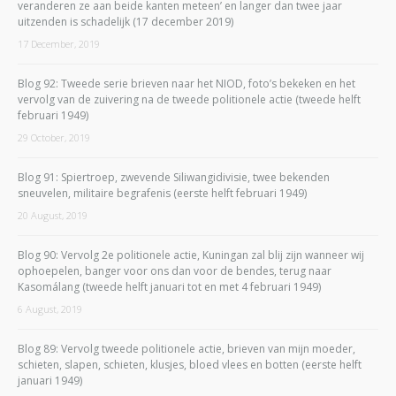
veranderen ze aan beide kanten meteen’ en langer dan twee jaar
uitzenden is schadelijk (17 december 2019)
17 December, 2019
Blog 92: Tweede serie brieven naar het NIOD, foto’s bekeken en het
vervolg van de zuivering na de tweede politionele actie (tweede helft
februari 1949)
29 October, 2019
Blog 91: Spiertroep, zwevende Siliwangidivisie, twee bekenden
sneuvelen, militaire begrafenis (eerste helft februari 1949)
20 August, 2019
Blog 90: Vervolg 2e politionele actie, Kuningan zal blij zijn wanneer wij
ophoepelen, banger voor ons dan voor de bendes, terug naar
Kasomálang (tweede helft januari tot en met 4 februari 1949)
6 August, 2019
Blog 89: Vervolg tweede politionele actie, brieven van mijn moeder,
schieten, slapen, schieten, klusjes, bloed vlees en botten (eerste helft
januari 1949)