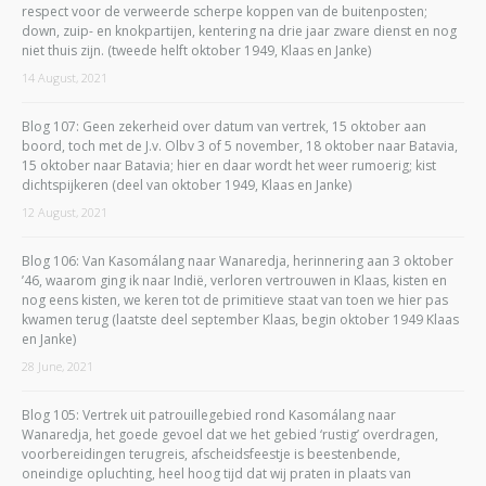
respect voor de verweerde scherpe koppen van de buitenposten;
down, zuip- en knokpartijen, kentering na drie jaar zware dienst en nog
niet thuis zijn. (tweede helft oktober 1949, Klaas en Janke)
14 August, 2021
Blog 107: Geen zekerheid over datum van vertrek, 15 oktober aan
boord, toch met de J.v. Olbv 3 of 5 november, 18 oktober naar Batavia,
15 oktober naar Batavia; hier en daar wordt het weer rumoerig; kist
dichtspijkeren (deel van oktober 1949, Klaas en Janke)
12 August, 2021
Blog 106: Van Kasomálang naar Wanaredja, herinnering aan 3 oktober
’46, waarom ging ik naar Indië, verloren vertrouwen in Klaas, kisten en
nog eens kisten, we keren tot de primitieve staat van toen we hier pas
kwamen terug (laatste deel september Klaas, begin oktober 1949 Klaas
en Janke)
28 June, 2021
Blog 105: Vertrek uit patrouillegebied rond Kasomálang naar
Wanaredja, het goede gevoel dat we het gebied ‘rustig’ overdragen,
voorbereidingen terugreis, afscheidsfeestje is beestenbende,
oneindige opluchting, heel hoog tijd dat wij praten in plaats van