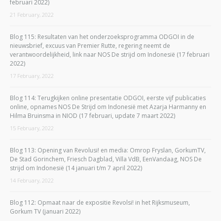
februari 2022)
21 February, 2022
Blog 115: Resultaten van het onderzoeksprogramma ODGOI in de
nieuwsbrief, excuus van Premier Rutte, regering neemt de
verantwoordelijkheid, link naar NOS De strijd om Indonesië (17 februari
2022)
17 February, 2022
Blog 114: Terugkijken online presentatie ODGOI, eerste vijf publicaties
online, opnames NOS De Strijd om Indonesië met Azarja Harmanny en
Hilma Bruinsma in NIOD (17 februari, update 7 maart 2022)
15 February, 2022
Blog 113: Opening van Revolusi! en media: Omrop Fryslan, GorkumTV,
De Stad Gorinchem, Friesch Dagblad, Villa VdB, EenVandaag, NOS De
strijd om Indonesië (14 januari t/m 7 april 2022)
14 February, 2022
Blog 112: Opmaat naar de expositie Revolsi! in het Rijksmuseum,
Gorkum TV (januari 2022)