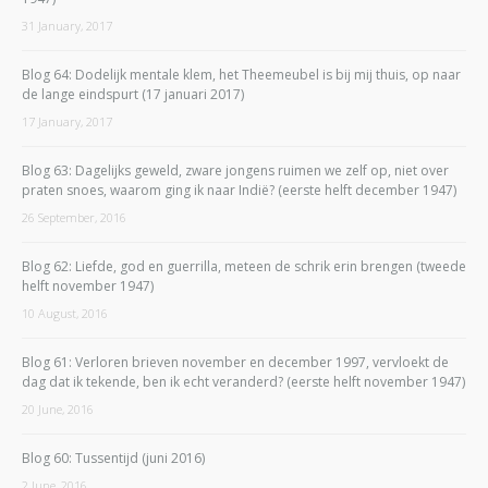
31 January, 2017
Blog 64: Dodelijk mentale klem, het Theemeubel is bij mij thuis, op naar
de lange eindspurt (17 januari 2017)
17 January, 2017
Blog 63: Dagelijks geweld, zware jongens ruimen we zelf op, niet over
praten snoes, waarom ging ik naar Indië? (eerste helft december 1947)
26 September, 2016
Blog 62: Liefde, god en guerrilla, meteen de schrik erin brengen (tweede
helft november 1947)
10 August, 2016
Blog 61: Verloren brieven november en december 1997, vervloekt de
dag dat ik tekende, ben ik echt veranderd? (eerste helft november 1947)
20 June, 2016
Blog 60: Tussentijd (juni 2016)
2 June, 2016