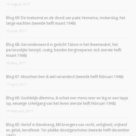
15 August, 2017
Blog 69: De toekomst en de dood van pake Veenema, mokerslag, het
lange wachten (tweede helft maart 1948)
12 June, 2017
Blog 68: Gecondenseerd in gedicht Taboe in het theemeubel, het
persoonlijke bevrijd, rustig, bendes hergroeperen zich (eerste helft
maart 1948)
18 May, 2017
Blog 67: Misschien ben ik wel veranderd (tweede helft februari 1948)
11 April, 2017
Blog 66: Goddelijk dilemma, ik schiet een mens neer en leg er een lapje
op, eeuwige cirkelgang van het leven (eerste helft februari 1948)
14 February, 2017
Blog 65: Verlof in Bandoeng, EM brengers van recht, veiligheid, vrijheid
en geluk, kerstfeest. Ter plekke doodgeschoten (tweede helft december
1947)