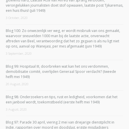
gloeiend hard, Laatste Acte van Alfred van Sprang verboden,
verongelukken journalisten doet stof opwaaien, laatste post Tjikaremas,
een huis thuis! (juli 1949)
3 October, 2020
Blog 100: Zo onwezenlijk ver weg, er wordt misbruik van ons gemaakt,
waarvoor sneuvelden 1000 man bij de laatste actie, onverwacht
aftreden van Beel, verantwoording dat het zo gegaan is als nu ligt niet
op ons, aanval op Wanejasi, per mes afgemaakt (juni 1949)
3 September, 2020
Blog 99: Hospitaal III, doorbreken wat kan het ons verdommen,
demobilisatie comité, overlijden Generaal Spoor verdacht? (tweede
helft mei 1949)
20 August, 2020
Blog 98: Onderzoekers en tips, rust en ledigheid, voorkomen dat het
een janboel wordt, toekomstbeeld (eerste helft mei 1949)
3 August, 2020
Blog 97: Parade 30 april, viering 2 mei van driejarige dienstplicht in
Indië, rapporten over moord en doodslag, ergste misdadigers