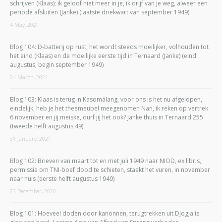
schrijven (Klaas); ik geloof niet meer in je, ik drijf van je weg, alweer een
periode afsluiten (Janke) (laatste driekwart van september 1949)
4 May, 2021
Blog 104: D-batterij op rust, het wordt steeds moeilijker, volhouden tot
het eind (Klaas) en de moeilijke eerste tijd in Ternaard (Janke) (eind
augustus, begin september 1949)
24 March, 2021
Blog 103: Klaas is terug in Kasomálang, voor ons is het nu afgelopen,
eindelijk, heb je het theemeubel meegenomen Nan, ik reken op vertrek
6 november en jij meiske, durf jij het ook? Janke thuis in Ternaard 255
(tweede helft augustus 49)
31 January, 2021
Blog 102: Brieven van maart tot en met juli 1949 naar NIOD, ex libris,
permissie om TNI-boef dood te schieten, staakt het vuren, in november
naar huis (eerste helft augustus 1949)
23 December, 2020
Blog 101: Hoeveel doden door kanonnen, terugtrekken uit Djogja is