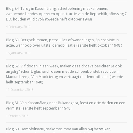
Blog 84: Terug in Kasomálang, schietoefening met kanonnen,
zwervende bendes opereren op instructie van de Repoeblik, aflossing 7
DD, houden wij dit vol? (tweede helft oktober 1948)
4 February, 2019
Blog 83: Bergbeklimmen, patrouilles of wandelingen, Spierdivisie in
actie, wanhoop over uitstel demobilisatie (eerste helft oktober 1948 )
15 January, 2019
Blog 82: Vijf doden in een week, maken deze droeve berichten je ook
angstig? Schurft, glashard rossen met de schoenborstel, revolutie in
Madiun brengt Van Mook terug en vertraagt de demobilisatie (tweede
helft september 1948)
11 December, 2018
Blog 81: Van Kasomálang naar Bukanagara, feest en drie doden en een
vermiste (eerste helft september 1948)
1 October, 2018
Blog 80: Demobilisatie, toekomst, moe van alles, wij bezwijken,