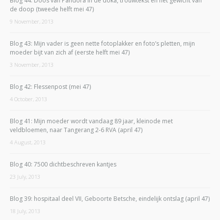
Blog 44: Doos van Pandora in de doka, trouwtekst en het gewicht van
de doop (tweede helft mei 47)
9 November, 2013
Blog 43: Mijn vader is geen nette fotoplakker en foto’s pletten, mijn
moeder bijt van zich af (eerste helft mei 47)
3 November, 2013
Blog 42: Flessenpost (mei 47)
4 October, 2013
Blog 41: Mijn moeder wordt vandaag 89 jaar, kleinode met
veldbloemen, naar Tangerang 2-6 RVA (april 47)
4 August, 2013
Blog 40: 7500 dichtbeschreven kantjes
23 July, 2013
Blog 39: hospitaal deel VII, Geboorte Betsche, eindelijk ontslag (april 47)
18 July, 2013