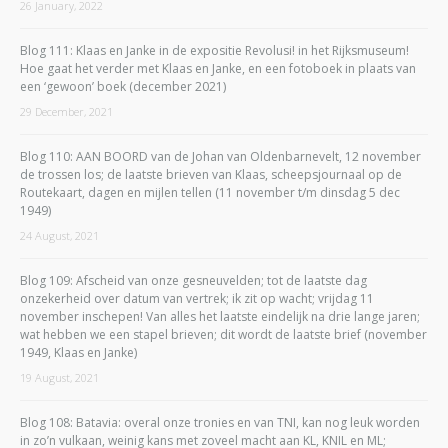
26 January, 2022
Blog 111: Klaas en Janke in de expositie Revolusi! in het Rijksmuseum!
Hoe gaat het verder met Klaas en Janke, en een fotoboek in plaats van
een ‘gewoon’ boek (december 2021)
29 December, 2021
Blog 110: AAN BOORD van de Johan van Oldenbarnevelt, 12 november
de trossen los; de laatste brieven van Klaas, scheepsjournaal op de
Routekaart, dagen en mijlen tellen (11 november t/m dinsdag 5 dec
1949)
24 August, 2021
Blog 109: Afscheid van onze gesneuvelden; tot de laatste dag
onzekerheid over datum van vertrek; ik zit op wacht; vrijdag 11
november inschepen! Van alles het laatste eindelijk na drie lange jaren;
wat hebben we een stapel brieven; dit wordt de laatste brief (november
1949, Klaas en Janke)
19 August, 2021
Blog 108: Batavia: overal onze tronies en van TNI, kan nog leuk worden
in zo’n vulkaan, weinig kans met zoveel macht aan KL, KNIL en ML;