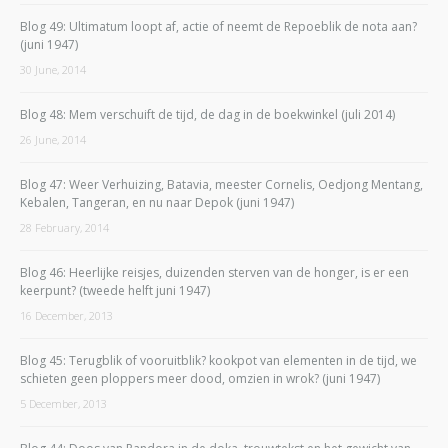
Blog 49: Ultimatum loopt af, actie of neemt de Repoeblik de nota aan?
(juni 1947)
30 June, 2014
Blog 48: Mem verschuift de tijd, de dag in de boekwinkel (juli 2014)
26 June, 2014
Blog 47: Weer Verhuizing, Batavia, meester Cornelis, Oedjong Mentang,
Kebalen, Tangeran, en nu naar Depok (juni 1947)
28 February, 2014
Blog 46: Heerlijke reisjes, duizenden sterven van de honger, is er een
keerpunt? (tweede helft juni 1947)
16 December, 2013
Blog 45: Terugblik of vooruitblik? kookpot van elementen in de tijd, we
schieten geen ploppers meer dood, omzien in wrok? (juni 1947)
5 December, 2013