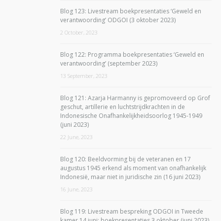
Blog 123: Livestream boekpresentaties ‘Geweld en
verantwoording’ ODGOI (3 oktober 2023)
2 October, 2023
Blog 122: Programma boekpresentaties ‘Geweld en
verantwoording’ (september 2023)
13 September, 2023
Blog 121: Azarja Harmanny is gepromoveerd op Grof
geschut, artillerie en luchtstrijdkrachten in de
Indonesische Onafhankelijkheidsoorlog 1945-1949
(juni 2023)
22 June, 2023
Blog 120: Beeldvorming bij de veteranen en 17
augustus 1945 erkend als moment van onafhankelijk
Indonesië, maar niet in juridische zin (16 juni 2023)
16 June, 2023
Blog 119: Livestream bespreking ODGOI in Tweede
kamer 14 juni; boekpresentaties 3 oktober (juni 2023)