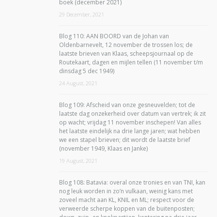
boek (december 2021)
29 December, 2021
Blog 110: AAN BOORD van de Johan van
Oldenbarnevelt, 12 november de trossen los; de
laatste brieven van Klaas, scheepsjournaal op de
Routekaart, dagen en mijlen tellen (11 november t/m
dinsdag 5 dec 1949)
24 August, 2021
Blog 109: Afscheid van onze gesneuvelden; tot de
laatste dag onzekerheid over datum van vertrek; ik zit
op wacht; vrijdag 11 november inschepen! Van alles
het laatste eindelijk na drie lange jaren; wat hebben
we een stapel brieven; dit wordt de laatste brief
(november 1949, Klaas en Janke)
19 August, 2021
Blog 108: Batavia: overal onze tronies en van TNI, kan
nog leuk worden in zo’n vulkaan, weinig kans met
zoveel macht aan KL, KNIL en ML; respect voor de
verweerde scherpe koppen van de buitenposten;