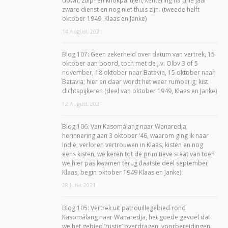
down, zuip- en knokpartijen, kentering na drie jaar
zware dienst en nog niet thuis zijn. (tweede helft
oktober 1949, Klaas en Janke)
14 August, 2021
Blog 107: Geen zekerheid over datum van vertrek, 15
oktober aan boord, toch met de J.v. Olbv 3 of 5
november, 18 oktober naar Batavia, 15 oktober naar
Batavia; hier en daar wordt het weer rumoerig; kist
dichtspijkeren (deel van oktober 1949, Klaas en Janke)
12 August, 2021
Blog 106: Van Kasomálang naar Wanaredja,
herinnering aan 3 oktober ’46, waarom ging ik naar
Indië, verloren vertrouwen in Klaas, kisten en nog
eens kisten, we keren tot de primitieve staat van toen
we hier pas kwamen terug (laatste deel september
Klaas, begin oktober 1949 Klaas en Janke)
28 June, 2021
Blog 105: Vertrek uit patrouillegebied rond
Kasomálang naar Wanaredja, het goede gevoel dat
we het gebied ‘rustig’ overdragen, voorbereidingen