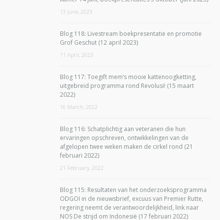
13 June, 2023
Blog 118: Livestream boekpresentatie en promotie
Grof Geschut (12 april 2023)
11 April, 2023
Blog 117: Toegift mem’s mooie kattenoogketting,
uitgebreid programma rond Revolusi! (15 maart
2022)
16 March, 2022
Blog 116: Schatplichtig aan veteranen die hun
ervaringen opschreven, ontwikkelingen van de
afgelopen twee weken maken de cirkel rond (21
februari 2022)
21 February, 2022
Blog 115: Resultaten van het onderzoeksprogramma
ODGOI in de nieuwsbrief, excuus van Premier Rutte,
regering neemt de verantwoordelijkheid, link naar
NOS De strijd om Indonesië (17 februari 2022)