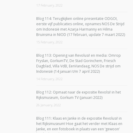
17 February, 2022
Blog 114: Terugkijken online presentatie ODGOI,
eerste vijf publicaties online, opnames NOS De Strijd
om Indonesië met Azarja Harmanny en Hilma
Bruinsma in NIOD (17 februari, update 7 maart 2022)
15 February, 2022
Blog 113: Opening van Revolusi! en media: Omrop
Fryslan, GorkumTV, De Stad Gorinchem, Friesch
Dagblad, Villa VdB, EenVandaag, NOS De strijd om
Indonesië (14 januari t/m 7 april 2022)
14 February, 2022
Blog 112: Opmaat naar de expositie Revolsi! in het
Rijksmuseum, Gorkum TV (januari 2022)
26 January, 2022
Blog 111: Klaas en Janke in de expositie Revolusi! in
het Rijksmuseum! Hoe gaat het verder met Klaas en
Janke, en een fotoboek in plaats van een ‘gewoon’