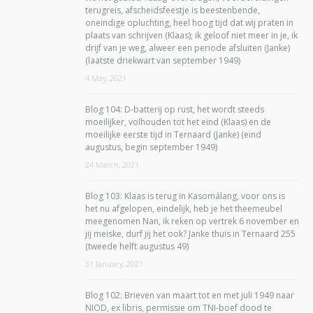
terugreis, afscheidsfeestje is beestenbende,
oneindige opluchting, heel hoog tijd dat wij praten in
plaats van schrijven (Klaas); ik geloof niet meer in je, ik
drijf van je weg, alweer een periode afsluiten (Janke)
(laatste driekwart van september 1949)
4 May, 2021
Blog 104: D-batterij op rust, het wordt steeds
moeilijker, volhouden tot het eind (Klaas) en de
moeilijke eerste tijd in Ternaard (Janke) (eind
augustus, begin september 1949)
24 March, 2021
Blog 103: Klaas is terug in Kasomálang, voor ons is
het nu afgelopen, eindelijk, heb je het theemeubel
meegenomen Nan, ik reken op vertrek 6 november en
jij meiske, durf jij het ook? Janke thuis in Ternaard 255
(tweede helft augustus 49)
31 January, 2021
Blog 102: Brieven van maart tot en met juli 1949 naar
NIOD, ex libris, permissie om TNI-boef dood te