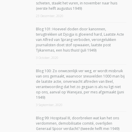
schieten, staakt het vuren, in november naar huis
(eerste helft augustus 1949)
23 December, 2020
Blog 101: Hoeveel doden door kanonnen,
terugtrekken uit Djogja is gloeiend hard, Laatste Acte
van Alfred van Sprang verboden, verongelukken
journalisten doet stof opwaaien, laatste post
Tjikaremas, een huis thuis! (juli 1949)
3 October, 2020
Blog 100: Zo onwezenlijk ver weg, er wordt misbruik
van ons gemaakt, waarvoor sneuvelden 1000 man bij
de laatste actie, onverwacht aftreden van Beel,
verantwoording dat het zo gegaan is als nu ligt niet
op ons, aanval op Wanejasi, per mes afgemaakt (juni
1949)
3 September, 2020
Blog 99: Hospitaal III, doorbreken wat kan het ons
verdommen, demobilisatie comité, overlijden
Generaal Spoor verdacht? (tweede helft mei 1949)