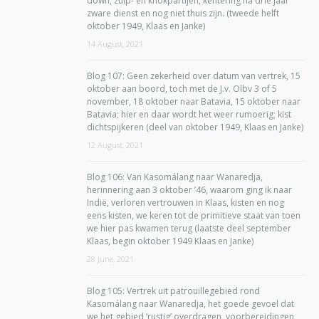
down, zuip- en knokpartijen, kentering na drie jaar
zware dienst en nog niet thuis zijn. (tweede helft
oktober 1949, Klaas en Janke)
14 August, 2021
Blog 107: Geen zekerheid over datum van vertrek, 15
oktober aan boord, toch met de J.v. Olbv 3 of 5
november, 18 oktober naar Batavia, 15 oktober naar
Batavia; hier en daar wordt het weer rumoerig; kist
dichtspijkeren (deel van oktober 1949, Klaas en Janke)
12 August, 2021
Blog 106: Van Kasomálang naar Wanaredja,
herinnering aan 3 oktober ’46, waarom ging ik naar
Indië, verloren vertrouwen in Klaas, kisten en nog
eens kisten, we keren tot de primitieve staat van toen
we hier pas kwamen terug (laatste deel september
Klaas, begin oktober 1949 Klaas en Janke)
28 June, 2021
Blog 105: Vertrek uit patrouillegebied rond
Kasomálang naar Wanaredja, het goede gevoel dat
we het gebied ‘rustig’ overdragen, voorbereidingen