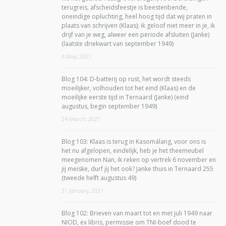
terugreis, afscheidsfeestje is beestenbende,
oneindige opluchting, heel hoog tijd dat wij praten in
plaats van schrijven (Klaas); ik geloof niet meer in je, ik
drijf van je weg, alweer een periode afsluiten (Janke)
(laatste driekwart van september 1949)
4 May, 2021
Blog 104: D-batterij op rust, het wordt steeds
moeilijker, volhouden tot het eind (Klaas) en de
moeilijke eerste tijd in Ternaard (Janke) (eind
augustus, begin september 1949)
24 March, 2021
Blog 103: Klaas is terug in Kasomálang, voor ons is
het nu afgelopen, eindelijk, heb je het theemeubel
meegenomen Nan, ik reken op vertrek 6 november en
jij meiske, durf jij het ook? Janke thuis in Ternaard 255
(tweede helft augustus 49)
31 January, 2021
Blog 102: Brieven van maart tot en met juli 1949 naar
NIOD, ex libris, permissie om TNI-boef dood te