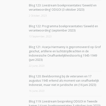
Blog 123: Livestream boekpresentaties ‘Geweld en
verantwoording’ ODGOI (3 oktober 2023)
2 October, 2023
Blog 122: Programma boekpresentaties ‘Geweld en
verantwoording’ (september 2023)
13 September, 2023
Blog 121: Azarja Harmanny is gepromoveerd op Grof
geschut, artillerie en luchtstrijdkrachten in de
Indonesische Onafhankelijkheidsoorlog 1945-1949
(juni 2023)
22 June, 2023
Blog 120: Beeldvorming bij de veteranen en 17
augustus 1945 erkend als moment van onafhankelijk
Indonesië, maar niet in juridische zin (16 juni 2023)
16 June, 2023
Blog 119: Livestream bespreking ODGOI in Tweede
kamer 14 juni; boekpresentaties 3 oktober (juni 2023)