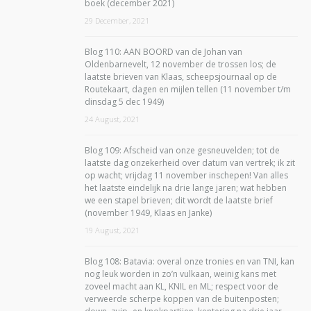
boek (december 2021)
29 December, 2021
Blog 110: AAN BOORD van de Johan van
Oldenbarnevelt, 12 november de trossen los; de
laatste brieven van Klaas, scheepsjournaal op de
Routekaart, dagen en mijlen tellen (11 november t/m
dinsdag 5 dec 1949)
24 August, 2021
Blog 109: Afscheid van onze gesneuvelden; tot de
laatste dag onzekerheid over datum van vertrek; ik zit
op wacht; vrijdag 11 november inschepen! Van alles
het laatste eindelijk na drie lange jaren; wat hebben
we een stapel brieven; dit wordt de laatste brief
(november 1949, Klaas en Janke)
19 August, 2021
Blog 108: Batavia: overal onze tronies en van TNI, kan
nog leuk worden in zo’n vulkaan, weinig kans met
zoveel macht aan KL, KNIL en ML; respect voor de
verweerde scherpe koppen van de buitenposten;