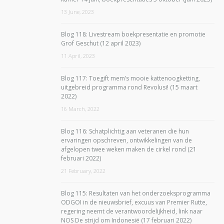
13 June, 2023
Blog 118: Livestream boekpresentatie en promotie
Grof Geschut (12 april 2023)
11 April, 2023
Blog 117: Toegift mem’s mooie kattenoogketting,
uitgebreid programma rond Revolusi! (15 maart
2022)
16 March, 2022
Blog 116: Schatplichtig aan veteranen die hun
ervaringen opschreven, ontwikkelingen van de
afgelopen twee weken maken de cirkel rond (21
februari 2022)
21 February, 2022
Blog 115: Resultaten van het onderzoeksprogramma
ODGOI in de nieuwsbrief, excuus van Premier Rutte,
regering neemt de verantwoordelijkheid, link naar
NOS De strijd om Indonesië (17 februari 2022)