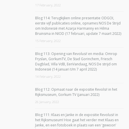
17 February, 2022
Blog 114: Terugkijken online presentatie ODGOI,
eerste vijf publicaties online, opnames NOS De Strijd
om Indonesië met Azarja Harmanny en Hilma
Bruinsma in NIOD (17 februari, update 7 maart 2022)
15 February, 2022
Blog 113: Opening van Revolusi! en media: Omrop
Fryslan, GorkumTV, De Stad Gorinchem, Friesch
Dagblad, Villa VdB, EenVandaag, NOS De strijd om
Indonesië (14 januari t/m 7 april 2022)
14 February, 2022
Blog 112: Opmaat naar de expositie Revolsi! in het
Rijksmuseum, Gorkum TV (januari 2022)
26 January, 2022
Blog 111: Klaas en Janke in de expositie Revolusi! in
het Rijksmuseum! Hoe gaat het verder met Klaas en
Janke, en een fotoboek in plaats van een ‘gewoon’