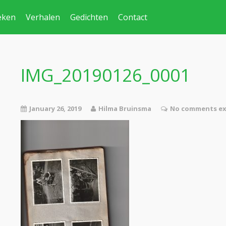
eken
Verhalen
Gedichten
Contact
IMG_20190126_0001
January 26, 2019
Hilma Bruinsma
No comments ex