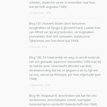
schieten, staakt het vuren, in november naar huis
(eerste helft augustus 1949)
23 December, 2020
Blog 101: Hoeveel doden door kanonnen,
terugtrekken uit Djogja is gloeiend hard, Laatste Acte
van Alfred van Sprang verboden, verongelukken
journalisten doet stof opwaaien, laatste post
Tjikaremas, een huis thuis! (juli 1949)
3 October, 2020
Blog 100: Zo onwezenlijk ver weg, er wordt misbruik
van ons gemaakt, waarvoor sneuvelden 1000 man bij
de laatste actie, onverwacht aftreden van Beel,
verantwoording dat het zo gegaan is als nu ligt niet
op ons, aanval op Wanejasi, per mes afgemaakt (juni
1949)
3 September, 2020
Blog 99: Hospitaal III, doorbreken wat kan het ons
verdommen, demobilisatie comité, overlijden
Generaal Spoor verdacht? (tweede helft mei 1949)