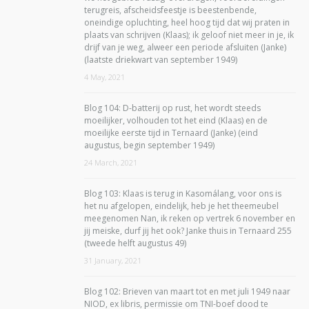
terugreis, afscheidsfeestje is beestenbende,
oneindige opluchting, heel hoog tijd dat wij praten in
plaats van schrijven (Klaas); ik geloof niet meer in je, ik
drijf van je weg, alweer een periode afsluiten (Janke)
(laatste driekwart van september 1949)
4 May, 2021
Blog 104: D-batterij op rust, het wordt steeds
moeilijker, volhouden tot het eind (Klaas) en de
moeilijke eerste tijd in Ternaard (Janke) (eind
augustus, begin september 1949)
24 March, 2021
Blog 103: Klaas is terug in Kasomálang, voor ons is
het nu afgelopen, eindelijk, heb je het theemeubel
meegenomen Nan, ik reken op vertrek 6 november en
jij meiske, durf jij het ook? Janke thuis in Ternaard 255
(tweede helft augustus 49)
31 January, 2021
Blog 102: Brieven van maart tot en met juli 1949 naar
NIOD, ex libris, permissie om TNI-boef dood te