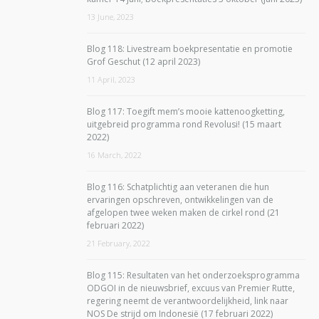
13 June, 2023
Blog 118: Livestream boekpresentatie en promotie
Grof Geschut (12 april 2023)
11 April, 2023
Blog 117: Toegift mem’s mooie kattenoogketting,
uitgebreid programma rond Revolusi! (15 maart
2022)
16 March, 2022
Blog 116: Schatplichtig aan veteranen die hun
ervaringen opschreven, ontwikkelingen van de
afgelopen twee weken maken de cirkel rond (21
februari 2022)
21 February, 2022
Blog 115: Resultaten van het onderzoeksprogramma
ODGOI in de nieuwsbrief, excuus van Premier Rutte,
regering neemt de verantwoordelijkheid, link naar
NOS De strijd om Indonesië (17 februari 2022)