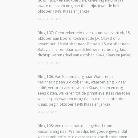
down, zuip- en knokpartijen, kentering na drie jaar
zware dienst en nog niet thuis zijn. (tweede helft
oktober 1949, Klaas en Janke)
14 August, 2021
Blog 107: Geen zekerheid over datum van vertrek, 15
oktober aan boord, toch met de J.v. Olbv 3 of 5
november, 18 oktober naar Batavia, 15 oktober naar
Batavia; hier en daar wordt het weer rumoerig; kist
dichtspijkeren (deel van oktober 1949, Klaas en Janke)
12 August, 2021
Blog 106: Van Kasomálang naar Wanaredja,
herinnering aan 3 oktober ’46, waarom ging ik naar
Indië, verloren vertrouwen in Klaas, kisten en nog
eens kisten, we keren tot de primitieve staat van toen
we hier pas kwamen terug (laatste deel september
Klaas, begin oktober 1949 Klaas en Janke)
28 June, 2021
Blog 105: Vertrek uit patrouillegebied rond
Kasomálang naar Wanaredja, het goede gevoel dat
we het gebied ‘rustig’ overdragen, voorbereidingen