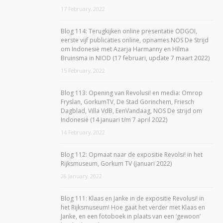
17 February, 2022
Blog 114: Terugkijken online presentatie ODGOI,
eerste vijf publicaties online, opnames NOS De Strijd
om Indonesië met Azarja Harmanny en Hilma
Bruinsma in NIOD (17 februari, update 7 maart 2022)
15 February, 2022
Blog 113: Opening van Revolusi! en media: Omrop
Fryslan, GorkumTV, De Stad Gorinchem, Friesch
Dagblad, Villa VdB, EenVandaag, NOS De strijd om
Indonesië (14 januari t/m 7 april 2022)
14 February, 2022
Blog 112: Opmaat naar de expositie Revolsi! in het
Rijksmuseum, Gorkum TV (januari 2022)
26 January, 2022
Blog 111: Klaas en Janke in de expositie Revolusi! in
het Rijksmuseum! Hoe gaat het verder met Klaas en
Janke, en een fotoboek in plaats van een ‘gewoon’