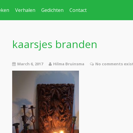
eken
Verhalen
Gedichten
Contact
kaarsjes branden
March 6, 2017
Hilma Bruinsma
No comments exis