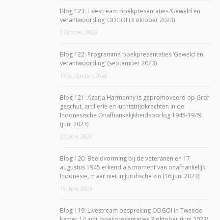
Blog 123: Livestream boekpresentaties ‘Geweld en
verantwoording’ ODGOI (3 oktober 2023)
2 October, 2023
Blog 122: Programma boekpresentaties ‘Geweld en
verantwoording’ (september 2023)
13 September, 2023
Blog 121: Azarja Harmanny is gepromoveerd op Grof
geschut, artillerie en luchtstrijdkrachten in de
Indonesische Onafhankelijkheidsoorlog 1945-1949
(juni 2023)
22 June, 2023
Blog 120: Beeldvorming bij de veteranen en 17
augustus 1945 erkend als moment van onafhankelijk
Indonesië, maar niet in juridische zin (16 juni 2023)
16 June, 2023
Blog 119: Livestream bespreking ODGOI in Tweede
kamer 14 juni; boekpresentaties 3 oktober (juni 2023)