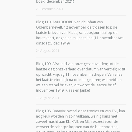
boek (december 2021)
29 December, 2021
Blog 110: AAN BOORD van de Johan van
Oldenbarnevelt, 12 november de trossen los; de
laatste brieven van Klaas, scheepsjournaal op de
Routekaart, dagen en mijlen tellen (11 november t/m
dinsdag 5 dec 1949)
24 August, 2021
Blog 109: Afscheid van onze gesneuvelden; tot de
laatste dag onzekerheid over datum van vertrek; ik zit
op wacht; vrijdag 11 november inschepen! Van alles
het laatste eindelijk na drie lange jaren; wat hebben
we een stapel brieven; dit wordt de laatste brief
(november 1949, Klaas en Janke)
19 August, 2021
Blog 108: Batavia: overal onze tronies en van TNI, kan
nog leuk worden in zo’n vulkaan, weinig kans met
zoveel macht aan KL, KNIL en ML; respect voor de
verweerde scherpe koppen van de buitenposten;