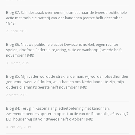
Blog 87: Schilderszaak overnemen, opmaat naar de tweede politionele
actie met mobiele batterij van vier kanonnen (eerste helft december
1948)
29 April, 2019
Blog 86: Nieuwe politionele actie? Deviezensmokkel, eigen rechter
spelen, doofpot, Federale regering, ruzie en wanhoop (tweede helft
november 1948)
31 March, 2019
Blog 85: Mijn vader wordt de strakharde man, wij worden bloedhonden
genoemd, weer vijf doden, we schamen ons Nederlander te zijn, mijn
ouders dilemma’s (eerste helft november 1948)
2 March, 2019
Blog 84: Terug in Kasomálang, schietoefening met kanonnen,
zwervende bendes opereren op instructie van de Repoeblik, aflossing 7
DD, houden wij dit vol? (tweede helft oktober 1948)
4 February, 2019