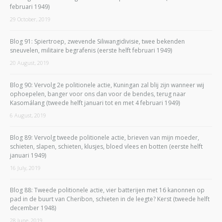
februari 1949)
29 October, 2019
Blog 91: Spiertroep, zwevende Siliwangidivisie, twee bekenden
sneuvelen, militaire begrafenis (eerste helft februari 1949)
20 August, 2019
Blog 90: Vervolg 2e politionele actie, Kuningan zal blij zijn wanneer wij
ophoepelen, banger voor ons dan voor de bendes, terug naar
Kasomálang (tweede helft januari tot en met 4 februari 1949)
6 August, 2019
Blog 89: Vervolg tweede politionele actie, brieven van mijn moeder,
schieten, slapen, schieten, klusjes, bloed vlees en botten (eerste helft
januari 1949)
16 July, 2019
Blog 88: Tweede politionele actie, vier batterijen met 16 kanonnen op
pad in de buurt van Cheribon, schieten in de leegte? Kerst (tweede helft
december 1948)
28 June, 2019