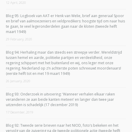
12 April, 2020
Blog 95: Logboek van AAT-er Henk van Welie, brief aan generaal Spoor
en brief van aalmoezeniers en veldpredikers: hoogste tijd om naar huis
te gaan, te veel legeronderdelen gaan naar de kloten (tweede helft
maart 1949)
29 February, 2020
Blog 94: Herhaling maar dan steeds een streepje verder. Wereldstrijd
tussen hemel en aarde, politieke partijen en verdeeldheid, onze
regering schippert met het buitenland en wij, ons leger met onze
regering. Nederland op z’n achterste poten schreeuwt moordenaars!
(eerste helft tot en met 19 maart 1949)
26 January, 2020
Blog 93: Onderzoek in uitvoering: ‘Wanneer verhalen elkaar raken
veranderen ze aan beide kanten meteen’ en langer dan twee jaar
uitzenden is schadelijk (17 december 2019)
17 December, 2019
Blog 92: Tweede serie brieven naar het NIOD, foto’s bekeken en het
vervolg van de zuivering na de tweede politionele actie (tweede helft