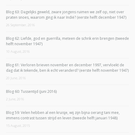
Blog 63: Dagelijks geweld, zware jongens ruimen we zelf op, niet over
praten snoes, waarom ging ik naar Indië? (eerste helft december 1947)
26 September, 2016
Blog 62: Liefde, god en guerrilla, meteen de schrik erin brengen (tweede
helft november 1947)
10 August, 2016
Blog 61: Verloren brieven november en december 1997, vervloekt de
dag dat ik tekende, ben ik echt veranderd? (eerste helft november 1947)
20 June, 2016
Blog 60: Tussentijd (juni 2016)
2 June, 2016
Blog 59: Velen hebben al een kruisje, wij zijn bijna oerang tani mee,
immens contrast tussen strijd en leven (tweede helft januari 1948)
15 August, 2015