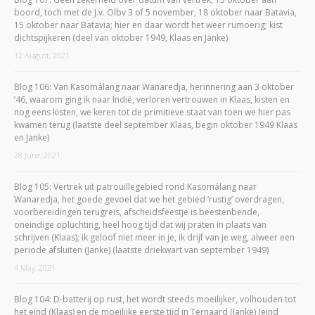
boord, toch met de J.v. Olbv 3 of 5 november, 18 oktober naar Batavia,
15 oktober naar Batavia; hier en daar wordt het weer rumoerig; kist
dichtspijkeren (deel van oktober 1949, Klaas en Janke)
12 August, 2021
Blog 106: Van Kasomálang naar Wanaredja, herinnering aan 3 oktober
’46, waarom ging ik naar Indië, verloren vertrouwen in Klaas, kisten en
nog eens kisten, we keren tot de primitieve staat van toen we hier pas
kwamen terug (laatste deel september Klaas, begin oktober 1949 Klaas
en Janke)
28 June, 2021
Blog 105: Vertrek uit patrouillegebied rond Kasomálang naar
Wanaredja, het goede gevoel dat we het gebied ‘rustig’ overdragen,
voorbereidingen terugreis, afscheidsfeestje is beestenbende,
oneindige opluchting, heel hoog tijd dat wij praten in plaats van
schrijven (Klaas); ik geloof niet meer in je, ik drijf van je weg, alweer een
periode afsluiten (Janke) (laatste driekwart van september 1949)
4 May, 2021
Blog 104: D-batterij op rust, het wordt steeds moeilijker, volhouden tot
het eind (Klaas) en de moeilijke eerste tijd in Ternaard (Janke) (eind