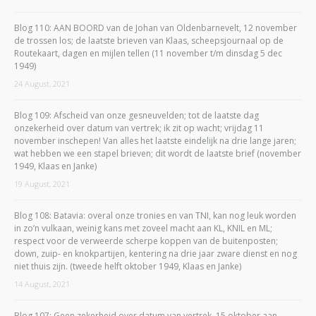
Blog 110: AAN BOORD van de Johan van Oldenbarnevelt, 12 november
de trossen los; de laatste brieven van Klaas, scheepsjournaal op de
Routekaart, dagen en mijlen tellen (11 november t/m dinsdag 5 dec
1949)
24 August, 2021
Blog 109: Afscheid van onze gesneuvelden; tot de laatste dag
onzekerheid over datum van vertrek; ik zit op wacht; vrijdag 11
november inschepen! Van alles het laatste eindelijk na drie lange jaren;
wat hebben we een stapel brieven; dit wordt de laatste brief (november
1949, Klaas en Janke)
19 August, 2021
Blog 108: Batavia: overal onze tronies en van TNI, kan nog leuk worden
in zo’n vulkaan, weinig kans met zoveel macht aan KL, KNIL en ML;
respect voor de verweerde scherpe koppen van de buitenposten;
down, zuip- en knokpartijen, kentering na drie jaar zware dienst en nog
niet thuis zijn. (tweede helft oktober 1949, Klaas en Janke)
14 August, 2021
Blog 107: Geen zekerheid over datum van vertrek, 15 oktober aan