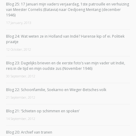
Blog 25: 17 Januari mijn vaders verjaardag, 1ste patrouille en verhuizing
van Meester Cornelis (Batavia) naar Oedjoeng Mentang (december
1946)
17 January, 2013
Blog 24: Wat weten ze in Holland van Indië? Harense kip of ei. Politiek
praatje
12 October, 2012
Blog 23: Dagelijks brieven en de eerste foto’s van mijn vader uit Indië,
reis in de tijd en mijn oudste zus (November 1946)
30 September, 2012
Blog 22: Schoonfamilie, Soekarno en Wieger-Betsches volk
21 September, 2012
Blog 21: ‘Schieten op schimmen en spoken’
14 September, 2012
Blog 20: Archief van tranen