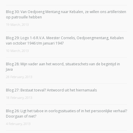
Blog 30: Van Oedjoeng Mentang naar Kebalen, ze willen ons artilleristen
op patrouille hebben
19 March, 2013
Blog 29: Logo 1-6 R.V.A. Meester Cornelis, Oedjoengmentang, Kebalen
van october 1946 t/m januari 1947
10 March, 2013
Blog 28: Mijn vader aan het woord, situatieschets van de begintijd in
Java
28 February, 2013
Blog 27: Bestaat toeval? Antwoord uit het hiernamaals
18 February, 2013
Blog 26: Ligt het taboe in oorlogssituaties of in het persoonlijke verhaal?
Doorgaan of niet?
4 February, 2013