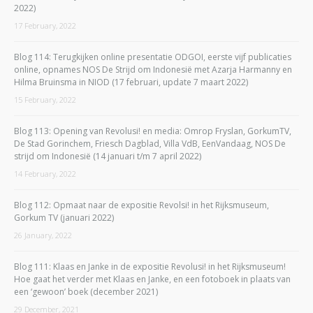
2022)
17 February, 2022
Blog 114: Terugkijken online presentatie ODGOI, eerste vijf publicaties
online, opnames NOS De Strijd om Indonesië met Azarja Harmanny en
Hilma Bruinsma in NIOD (17 februari, update 7 maart 2022)
15 February, 2022
Blog 113: Opening van Revolusi! en media: Omrop Fryslan, GorkumTV,
De Stad Gorinchem, Friesch Dagblad, Villa VdB, EenVandaag, NOS De
strijd om Indonesië (14 januari t/m 7 april 2022)
14 February, 2022
Blog 112: Opmaat naar de expositie Revolsi! in het Rijksmuseum,
Gorkum TV (januari 2022)
26 January, 2022
Blog 111: Klaas en Janke in de expositie Revolusi! in het Rijksmuseum!
Hoe gaat het verder met Klaas en Janke, en een fotoboek in plaats van
een ‘gewoon’ boek (december 2021)
29 December, 2021