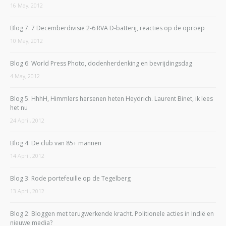
16 May, 2012
Blog 7: 7 Decemberdivisie 2-6 RVA D-batterij, reacties op de oproep
10 May, 2012
Blog 6: World Press Photo, dodenherdenking en bevrijdingsdag
4 May, 2012
Blog 5: HhhH, Himmlers hersenen heten Heydrich. Laurent Binet, ik lees
het nu
24 April, 2012
Blog 4: De club van 85+ mannen
14 April, 2012
Blog 3: Rode portefeuille op de Tegelberg
13 April, 2012
Blog 2: Bloggen met terugwerkende kracht. Politionele acties in Indië en
nieuwe media?