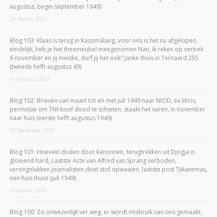
augustus, begin september 1949)
24 March, 2021
Blog 103: Klaas is terug in Kasomálang, voor ons is het nu afgelopen,
eindelijk, heb je het theemeubel meegenomen Nan, ik reken op vertrek
6 november en jij meiske, durf jij het ook? Janke thuis in Ternaard 255
(tweede helft augustus 49)
31 January, 2021
Blog 102: Brieven van maart tot en met juli 1949 naar NIOD, ex libris,
permissie om TNI-boef dood te schieten, staakt het vuren, in november
naar huis (eerste helft augustus 1949)
23 December, 2020
Blog 101: Hoeveel doden door kanonnen, terugtrekken uit Djogja is
gloeiend hard, Laatste Acte van Alfred van Sprang verboden,
verongelukken journalisten doet stof opwaaien, laatste post Tjikaremas,
een huis thuis! (juli 1949)
3 October, 2020
Blog 100: Zo onwezenlijk ver weg, er wordt misbruik van ons gemaakt,