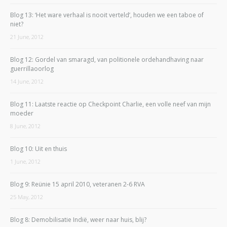
Blog 13: ‘Het ware verhaal is nooit verteld’, houden we een taboe of
niet?
21 June, 2012
Blog 12: Gordel van smaragd, van politionele ordehandhaving naar
guerrillaoorlog
14 June, 2012
Blog 11: Laatste reactie op Checkpoint Charlie, een volle neef van mijn
moeder
8 June, 2012
Blog 10: Uit en thuis
1 June, 2012
Blog 9: Reünie 15 april 2010, veteranen 2-6 RVA
25 May, 2012
Blog 8: Demobilisatie Indië, weer naar huis, blij?