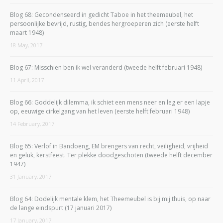
Blog 68: Gecondenseerd in gedicht Taboe in het theemeubel, het
persoonlijke bevrijd, rustig, bendes hergroeperen zich (eerste helft
maart 1948)
18 May, 2017
Blog 67: Misschien ben ik wel veranderd (tweede helft februari 1948)
11 April, 2017
Blog 66: Goddelijk dilemma, ik schiet een mens neer en leg er een lapje
op, eeuwige cirkelgang van het leven (eerste helft februari 1948)
14 February, 2017
Blog 65: Verlof in Bandoeng, EM brengers van recht, veiligheid, vrijheid
en geluk, kerstfeest. Ter plekke doodgeschoten (tweede helft december
1947)
31 January, 2017
Blog 64: Dodelijk mentale klem, het Theemeubel is bij mij thuis, op naar
de lange eindspurt (17 januari 2017)
17 January, 2017