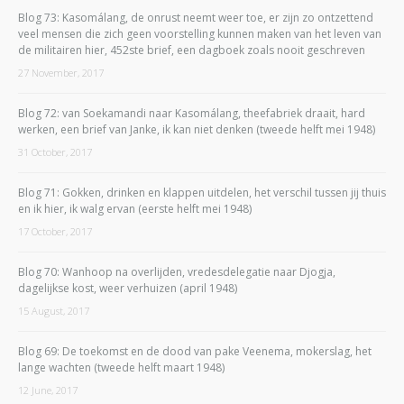
Blog 73: Kasomálang, de onrust neemt weer toe, er zijn zo ontzettend
veel mensen die zich geen voorstelling kunnen maken van het leven van
de militairen hier, 452ste brief, een dagboek zoals nooit geschreven
27 November, 2017
Blog 72: van Soekamandi naar Kasomálang, theefabriek draait, hard
werken, een brief van Janke, ik kan niet denken (tweede helft mei 1948)
31 October, 2017
Blog 71: Gokken, drinken en klappen uitdelen, het verschil tussen jij thuis
en ik hier, ik walg ervan (eerste helft mei 1948)
17 October, 2017
Blog 70: Wanhoop na overlijden, vredesdelegatie naar Djogja,
dagelijkse kost, weer verhuizen (april 1948)
15 August, 2017
Blog 69: De toekomst en de dood van pake Veenema, mokerslag, het
lange wachten (tweede helft maart 1948)
12 June, 2017