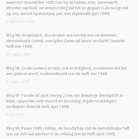
waarvoor sneuvelden 1000 man bij de laatste actie, onverwacht
aftreden van Beel, verantwoording dat het zo gegaan is als nu ligt niet
op ons, aanval op Wanejasi, per mes afgemaakt (juni 1949)
3 September, 2020
Blog 99: Hospitaal III, doorbreken wat kan het ons verdommen,
demobilisatie comité, overlijden Generaal Spoor verdacht? (tweede
helft mei 1949)
20 August, 2020
Blog 98: Onderzoekers en tips, rust en ledigheid, voorkomen dat het
een janboel wordt, toekomstbeeld (eerste helft mei 1949)
3 August, 2020
Blog 97: Parade 30 april, viering 2 mei van driejarige dienstplicht in
Indië, rapporten over moord en doodslag, ergste misdadigers
verdwijnen (tweede helft april 1949)
6 July, 2020
Blog 96: Pasen 1949, rotklap, de boodschap dat de demobilisatie half
jaar op zich laat wachten is de nekslag (eerste helft april 1949)