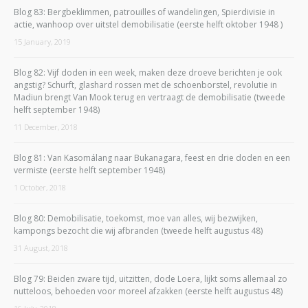
Blog 83: Bergbeklimmen, patrouilles of wandelingen, Spierdivisie in
actie, wanhoop over uitstel demobilisatie (eerste helft oktober 1948 )
15 January, 2019
Blog 82: Vijf doden in een week, maken deze droeve berichten je ook
angstig? Schurft, glashard rossen met de schoenborstel, revolutie in
Madiun brengt Van Mook terug en vertraagt de demobilisatie (tweede
helft september 1948)
11 December, 2018
Blog 81: Van Kasomálang naar Bukanagara, feest en drie doden en een
vermiste (eerste helft september 1948)
1 October, 2018
Blog 80: Demobilisatie, toekomst, moe van alles, wij bezwijken,
kampongs bezocht die wij afbranden (tweede helft augustus 48)
31 August, 2018
Blog 79: Beiden zware tijd, uitzitten, dode Loera, lijkt soms allemaal zo
nutteloos, behoeden voor moreel afzakken (eerste helft augustus 48)