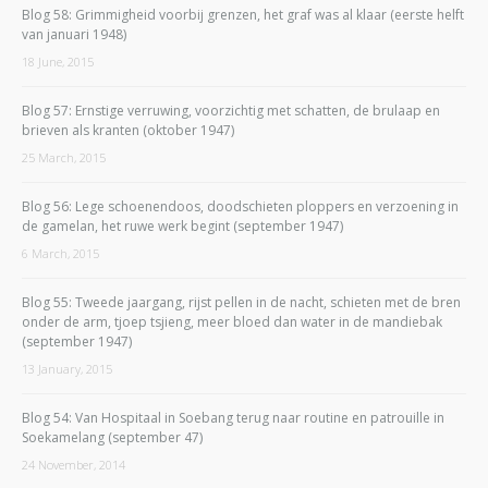
Blog 58: Grimmigheid voorbij grenzen, het graf was al klaar (eerste helft
van januari 1948)
18 June, 2015
Blog 57: Ernstige verruwing, voorzichtig met schatten, de brulaap en
brieven als kranten (oktober 1947)
25 March, 2015
Blog 56: Lege schoenendoos, doodschieten ploppers en verzoening in
de gamelan, het ruwe werk begint (september 1947)
6 March, 2015
Blog 55: Tweede jaargang, rijst pellen in de nacht, schieten met de bren
onder de arm, tjoep tsjieng, meer bloed dan water in de mandiebak
(september 1947)
13 January, 2015
Blog 54: Van Hospitaal in Soebang terug naar routine en patrouille in
Soekamelang (september 47)
24 November, 2014