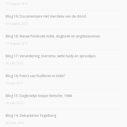
31 August, 2012
Blog 19: Documentaire Het merdeka van de dood
12 August, 2012
Blog 18: Nieuw fotoboek Indië, dagboek en angstvisioenen
11 August, 2012
Blog 17: Verandering, toerisme, witte hadji en sprookjes
30 July, 2012
Blog 16: Foto’s van fusilleren in Indië?
15 July, 2012
Blog 15: Dagboekje beppe Betsche, 1946
10 July, 2012
Blog 14: Debarkeren Tegelberg
28 June, 2012