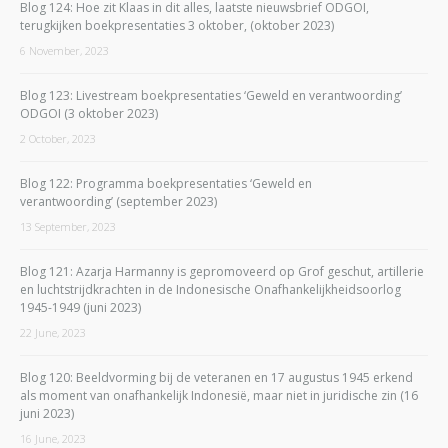
Blog 124: Hoe zit Klaas in dit alles, laatste nieuwsbrief ODGOI,
terugkijken boekpresentaties 3 oktober, (oktober 2023)
6 November, 2023
Blog 123: Livestream boekpresentaties ‘Geweld en verantwoording’
ODGOI (3 oktober 2023)
2 October, 2023
Blog 122: Programma boekpresentaties ‘Geweld en
verantwoording’ (september 2023)
13 September, 2023
Blog 121: Azarja Harmanny is gepromoveerd op Grof geschut, artillerie
en luchtstrijdkrachten in de Indonesische Onafhankelijkheidsoorlog
1945-1949 (juni 2023)
22 June, 2023
Blog 120: Beeldvorming bij de veteranen en 17 augustus 1945 erkend
als moment van onafhankelijk Indonesië, maar niet in juridische zin (16
juni 2023)
16 June, 2023