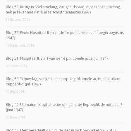
Blog 53: Rustig in Soekamelang, Vuiligheidsraad, mot in Soekamelang,
heb je liever niet dat ik alles schrijf? (augustus 1947)
21 October, 2014
Blog 52: Einde Hospitaal II en einde 1e politionele actie (begin augustus
1947)
17 September, 2014
Blog 51: Hospitaal II, start van de 1e politionele actie (juli 1947)
4 August, 2014
Blog 50: Trouwdag, schijterij, aanloop 1e politionele actie, capitulatie
Repoeblik? (juli 1947)
10 July, 2014
Blog 49: Ultimatum loopt af, actie of neemt de Repoeblik de nota aan?
(juni 1947)
30 June, 2014
Blog 48: Mem verschuift de tijd, de dag in de boekwinkel (juli 2014)