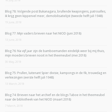
16 July, 2018
Blog 78: Volgende post Bukanagara, brullende kwajongens, patrouilles,
ik krijg geen kippenvel meer, demobilisatielijst (tweede helft juli 1948)
19 June, 2018
Blog 77: Mijn vaders brieven naar het NIOD (juni 2018)
13 June, 2018
Blog 76: Na vijf jaar zijn de bamboemanden eindelijk weer bij mij thuis,
mijn moeders brieven nooit in het theemeubel (mei 2018)
30 May, 2018
Blog 75: Prullen, luitenant Spier divisie, kampongs in de fik, trouwdag en
verkiezingen (eerste helft juli 1948)
13 March, 2018
Blog 74: Brieven naar het archief en de blogs Taboe in het theemeubel
naar de bibliotheek van het NIOD (maart 2018)
7 March, 2018