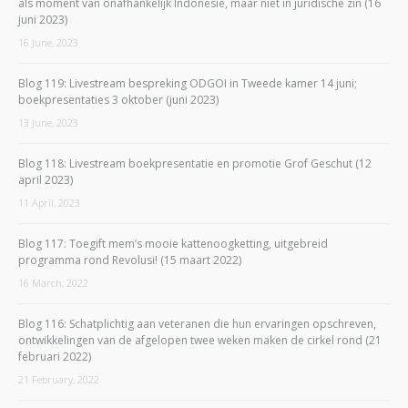
als moment van onafhankelijk Indonesië, maar niet in juridische zin (16
juni 2023)
16 June, 2023
Blog 119: Livestream bespreking ODGOI in Tweede kamer 14 juni;
boekpresentaties 3 oktober (juni 2023)
13 June, 2023
Blog 118: Livestream boekpresentatie en promotie Grof Geschut (12
april 2023)
11 April, 2023
Blog 117: Toegift mem’s mooie kattenoogketting, uitgebreid
programma rond Revolusi! (15 maart 2022)
16 March, 2022
Blog 116: Schatplichtig aan veteranen die hun ervaringen opschreven,
ontwikkelingen van de afgelopen twee weken maken de cirkel rond (21
februari 2022)
21 February, 2022