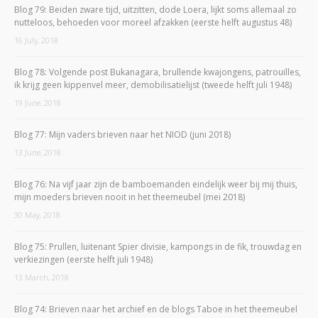
Blog 79: Beiden zware tijd, uitzitten, dode Loera, lijkt soms allemaal zo
nutteloos, behoeden voor moreel afzakken (eerste helft augustus 48)
16 July, 2018
Blog 78: Volgende post Bukanagara, brullende kwajongens, patrouilles,
ik krijg geen kippenvel meer, demobilisatielijst (tweede helft juli 1948)
19 June, 2018
Blog 77: Mijn vaders brieven naar het NIOD (juni 2018)
13 June, 2018
Blog 76: Na vijf jaar zijn de bamboemanden eindelijk weer bij mij thuis,
mijn moeders brieven nooit in het theemeubel (mei 2018)
30 May, 2018
Blog 75: Prullen, luitenant Spier divisie, kampongs in de fik, trouwdag en
verkiezingen (eerste helft juli 1948)
13 March, 2018
Blog 74: Brieven naar het archief en de blogs Taboe in het theemeubel