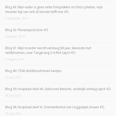
Blog 43: Mijn vader is geen nette fotoplakker en foto’s pletten, mijn
moeder bijt van zich af (eerste helft mei 47)
3 November, 2013
Blog 42: Flessenpost (mei 47)
4 October, 2013
Blog 41: Mijn moeder wordt vandaag 89 jaar, kleinode met
veldbloemen, naar Tangerang 2-6 RVA (april 47)
4 August, 2013
Blog 40: 7500 dichtbeschreven kantjes
23 July, 2013
Blog 39: hospitaal deel VII, Geboorte Betsche, eindelijk ontslag (april 47)
18 July, 2013
Blog 38: hospitaal deel VI, Overeenkomst van Linggadjati (maart 47)
10 July, 2013