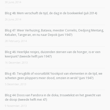
30 June, 2014
Blog 48: Mem verschuift de tijd, de dag in de boekwinkel (juli 2014)
26 June, 2014
Blog 47: Weer Verhuizing, Batavia, meester Cornelis, Oedjong Mentang,
Kebalen, Tangeran, en nu naar Depok (juni 1947)
28 February, 2014
Blog 46: Heerlijke reisjes, duizenden sterven van de honger, is er een
keerpunt? (tweede helft juni 1947)
16 December, 2013
Blog 45: Terugblik of vooruitblik? kookpot van elementen in de tijd, we
schieten geen ploppers meer dood, omzien in wrok? (juni 1947)
5 December, 2013
Blog 44: Doos van Pandora in de doka, trouwtekst en het gewicht van
de doop (tweede helft mei 47)
9 November, 2013