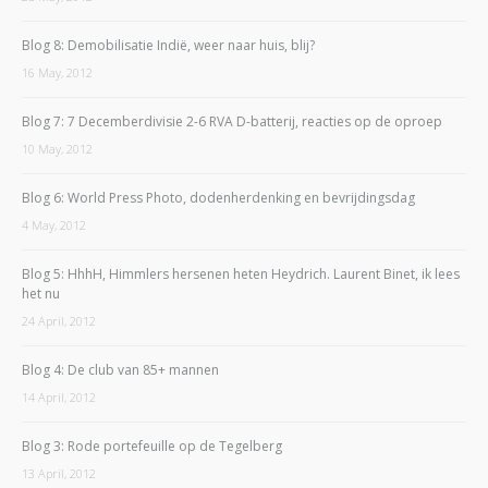
Blog 8: Demobilisatie Indië, weer naar huis, blij?
16 May, 2012
Blog 7: 7 Decemberdivisie 2-6 RVA D-batterij, reacties op de oproep
10 May, 2012
Blog 6: World Press Photo, dodenherdenking en bevrijdingsdag
4 May, 2012
Blog 5: HhhH, Himmlers hersenen heten Heydrich. Laurent Binet, ik lees
het nu
24 April, 2012
Blog 4: De club van 85+ mannen
14 April, 2012
Blog 3: Rode portefeuille op de Tegelberg
13 April, 2012