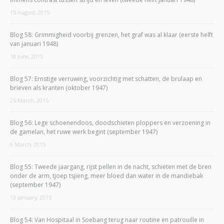
15 August, 2015
Blog 58: Grimmigheid voorbij grenzen, het graf was al klaar (eerste helft
van januari 1948)
18 June, 2015
Blog 57: Ernstige verruwing, voorzichtig met schatten, de brulaap en
brieven als kranten (oktober 1947)
25 March, 2015
Blog 56: Lege schoenendoos, doodschieten ploppers en verzoening in
de gamelan, het ruwe werk begint (september 1947)
6 March, 2015
Blog 55: Tweede jaargang, rijst pellen in de nacht, schieten met de bren
onder de arm, tjoep tsjieng, meer bloed dan water in de mandiebak
(september 1947)
13 January, 2015
Blog 54: Van Hospitaal in Soebang terug naar routine en patrouille in