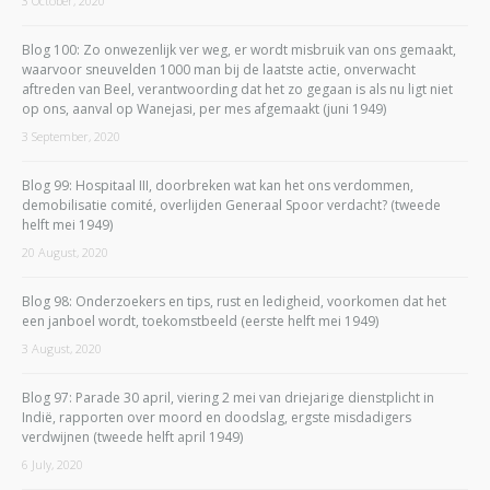
3 October, 2020
Blog 100: Zo onwezenlijk ver weg, er wordt misbruik van ons gemaakt,
waarvoor sneuvelden 1000 man bij de laatste actie, onverwacht
aftreden van Beel, verantwoording dat het zo gegaan is als nu ligt niet
op ons, aanval op Wanejasi, per mes afgemaakt (juni 1949)
3 September, 2020
Blog 99: Hospitaal III, doorbreken wat kan het ons verdommen,
demobilisatie comité, overlijden Generaal Spoor verdacht? (tweede
helft mei 1949)
20 August, 2020
Blog 98: Onderzoekers en tips, rust en ledigheid, voorkomen dat het
een janboel wordt, toekomstbeeld (eerste helft mei 1949)
3 August, 2020
Blog 97: Parade 30 april, viering 2 mei van driejarige dienstplicht in
Indië, rapporten over moord en doodslag, ergste misdadigers
verdwijnen (tweede helft april 1949)
6 July, 2020