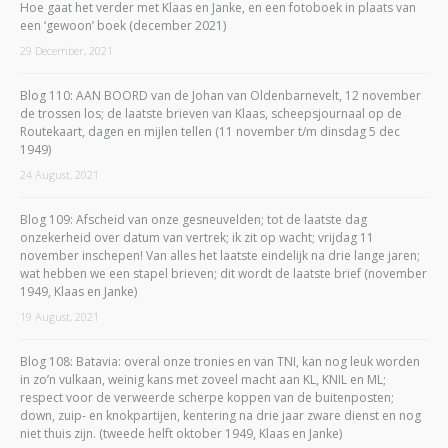
Hoe gaat het verder met Klaas en Janke, en een fotoboek in plaats van
een ‘gewoon’ boek (december 2021)
29 December, 2021
Blog 110: AAN BOORD van de Johan van Oldenbarnevelt, 12 november
de trossen los; de laatste brieven van Klaas, scheepsjournaal op de
Routekaart, dagen en mijlen tellen (11 november t/m dinsdag 5 dec
1949)
24 August, 2021
Blog 109: Afscheid van onze gesneuvelden; tot de laatste dag
onzekerheid over datum van vertrek; ik zit op wacht; vrijdag 11
november inschepen! Van alles het laatste eindelijk na drie lange jaren;
wat hebben we een stapel brieven; dit wordt de laatste brief (november
1949, Klaas en Janke)
19 August, 2021
Blog 108: Batavia: overal onze tronies en van TNI, kan nog leuk worden
in zo’n vulkaan, weinig kans met zoveel macht aan KL, KNIL en ML;
respect voor de verweerde scherpe koppen van de buitenposten;
down, zuip- en knokpartijen, kentering na drie jaar zware dienst en nog
niet thuis zijn. (tweede helft oktober 1949, Klaas en Janke)