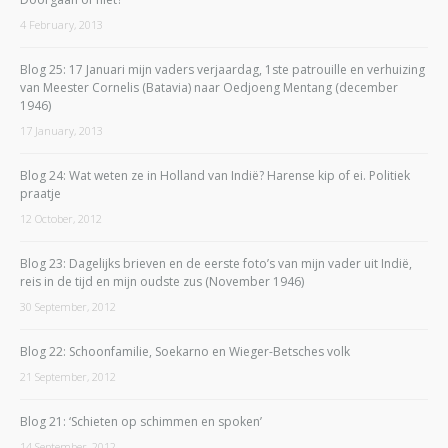
4 February, 2013
Blog 25: 17 Januari mijn vaders verjaardag, 1ste patrouille en verhuizing
van Meester Cornelis (Batavia) naar Oedjoeng Mentang (december
1946)
17 January, 2013
Blog 24: Wat weten ze in Holland van Indië? Harense kip of ei. Politiek
praatje
12 October, 2012
Blog 23: Dagelijks brieven en de eerste foto’s van mijn vader uit Indië,
reis in de tijd en mijn oudste zus (November 1946)
30 September, 2012
Blog 22: Schoonfamilie, Soekarno en Wieger-Betsches volk
21 September, 2012
Blog 21: ‘Schieten op schimmen en spoken’
14 September, 2012