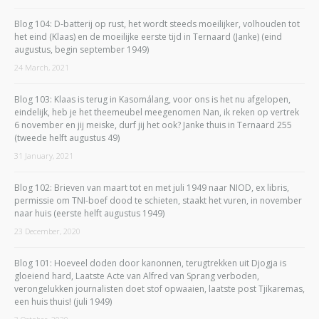
Blog 104: D-batterij op rust, het wordt steeds moeilijker, volhouden tot
het eind (Klaas) en de moeilijke eerste tijd in Ternaard (Janke) (eind
augustus, begin september 1949)
24 March, 2021
Blog 103: Klaas is terug in Kasomálang, voor ons is het nu afgelopen,
eindelijk, heb je het theemeubel meegenomen Nan, ik reken op vertrek
6 november en jij meiske, durf jij het ook? Janke thuis in Ternaard 255
(tweede helft augustus 49)
31 January, 2021
Blog 102: Brieven van maart tot en met juli 1949 naar NIOD, ex libris,
permissie om TNI-boef dood te schieten, staakt het vuren, in november
naar huis (eerste helft augustus 1949)
23 December, 2020
Blog 101: Hoeveel doden door kanonnen, terugtrekken uit Djogja is
gloeiend hard, Laatste Acte van Alfred van Sprang verboden,
verongelukken journalisten doet stof opwaaien, laatste post Tjikaremas,
een huis thuis! (juli 1949)