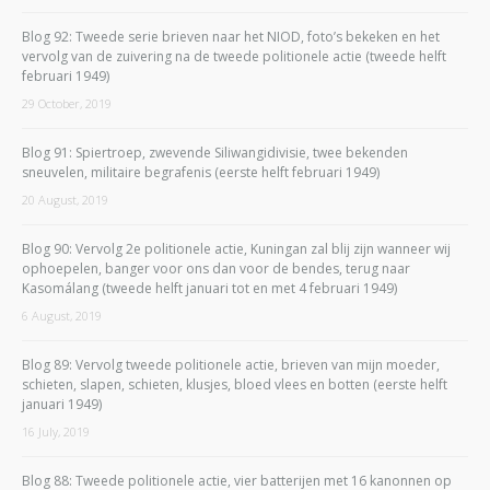
Blog 92: Tweede serie brieven naar het NIOD, foto’s bekeken en het
vervolg van de zuivering na de tweede politionele actie (tweede helft
februari 1949)
29 October, 2019
Blog 91: Spiertroep, zwevende Siliwangidivisie, twee bekenden
sneuvelen, militaire begrafenis (eerste helft februari 1949)
20 August, 2019
Blog 90: Vervolg 2e politionele actie, Kuningan zal blij zijn wanneer wij
ophoepelen, banger voor ons dan voor de bendes, terug naar
Kasomálang (tweede helft januari tot en met 4 februari 1949)
6 August, 2019
Blog 89: Vervolg tweede politionele actie, brieven van mijn moeder,
schieten, slapen, schieten, klusjes, bloed vlees en botten (eerste helft
januari 1949)
16 July, 2019
Blog 88: Tweede politionele actie, vier batterijen met 16 kanonnen op