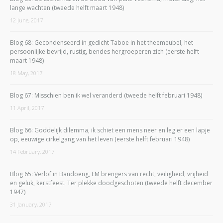
lange wachten (tweede helft maart 1948)
12 June, 2017
Blog 68: Gecondenseerd in gedicht Taboe in het theemeubel, het
persoonlijke bevrijd, rustig, bendes hergroeperen zich (eerste helft
maart 1948)
18 May, 2017
Blog 67: Misschien ben ik wel veranderd (tweede helft februari 1948)
11 April, 2017
Blog 66: Goddelijk dilemma, ik schiet een mens neer en leg er een lapje
op, eeuwige cirkelgang van het leven (eerste helft februari 1948)
14 February, 2017
Blog 65: Verlof in Bandoeng, EM brengers van recht, veiligheid, vrijheid
en geluk, kerstfeest. Ter plekke doodgeschoten (tweede helft december
1947)
31 January, 2017