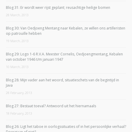
Blog 31: Er wordt weer rijst geplant; reusachtige heilige bomen
28 March, 2013
Blog 30: Van Oedjoeng Mentang naar Kebalen, ze willen ons artilleristen
op patrouille hebben
19 March, 2013
Blog 29: Logo 1-6 R.V.A. Meester Cornelis, Oedjoengmentang, Kebalen
van october 1946 t/m januari 1947
10 March, 2013
Blog 28: Mijn vader aan het woord, situatieschets van de begintijd in
Java
28 February, 2013
Blog 27: Bestaat toeval? Antwoord uit het hiernamaals
18 February, 2013
Blog 26: Ligt het taboe in oorlogssituaties of in het persoonlijke verhaal?
Doorgaan of niet?