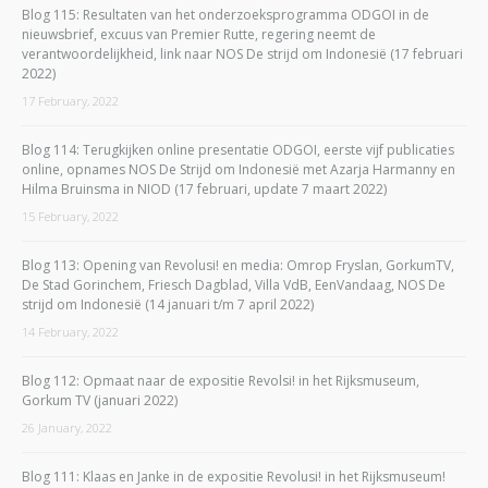
Blog 115: Resultaten van het onderzoeksprogramma ODGOI in de
nieuwsbrief, excuus van Premier Rutte, regering neemt de
verantwoordelijkheid, link naar NOS De strijd om Indonesië (17 februari
2022)
17 February, 2022
Blog 114: Terugkijken online presentatie ODGOI, eerste vijf publicaties
online, opnames NOS De Strijd om Indonesië met Azarja Harmanny en
Hilma Bruinsma in NIOD (17 februari, update 7 maart 2022)
15 February, 2022
Blog 113: Opening van Revolusi! en media: Omrop Fryslan, GorkumTV,
De Stad Gorinchem, Friesch Dagblad, Villa VdB, EenVandaag, NOS De
strijd om Indonesië (14 januari t/m 7 april 2022)
14 February, 2022
Blog 112: Opmaat naar de expositie Revolsi! in het Rijksmuseum,
Gorkum TV (januari 2022)
26 January, 2022
Blog 111: Klaas en Janke in de expositie Revolusi! in het Rijksmuseum!