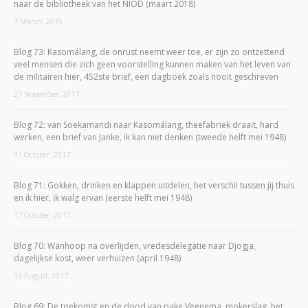
naar de bibliotheek van het NIOD (maart 2018)
7 March, 2018
Blog 73: Kasomálang, de onrust neemt weer toe, er zijn zo ontzettend
veel mensen die zich geen voorstelling kunnen maken van het leven van
de militairen hier, 452ste brief, een dagboek zoals nooit geschreven
27 November, 2017
Blog 72: van Soekamandi naar Kasomálang, theefabriek draait, hard
werken, een brief van Janke, ik kan niet denken (tweede helft mei 1948)
31 October, 2017
Blog 71: Gokken, drinken en klappen uitdelen, het verschil tussen jij thuis
en ik hier, ik walg ervan (eerste helft mei 1948)
17 October, 2017
Blog 70: Wanhoop na overlijden, vredesdelegatie naar Djogja,
dagelijkse kost, weer verhuizen (april 1948)
15 August, 2017
Blog 69: De toekomst en de dood van pake Veenema, mokerslag, het