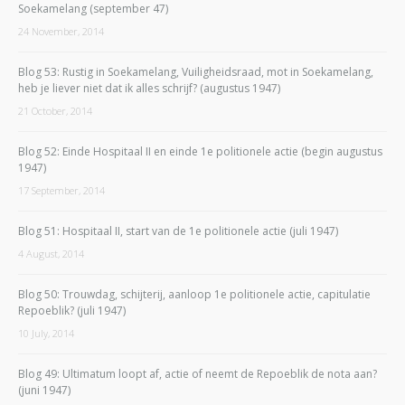
Soekamelang (september 47)
24 November, 2014
Blog 53: Rustig in Soekamelang, Vuiligheidsraad, mot in Soekamelang,
heb je liever niet dat ik alles schrijf? (augustus 1947)
21 October, 2014
Blog 52: Einde Hospitaal II en einde 1e politionele actie (begin augustus
1947)
17 September, 2014
Blog 51: Hospitaal II, start van de 1e politionele actie (juli 1947)
4 August, 2014
Blog 50: Trouwdag, schijterij, aanloop 1e politionele actie, capitulatie
Repoeblik? (juli 1947)
10 July, 2014
Blog 49: Ultimatum loopt af, actie of neemt de Repoeblik de nota aan?
(juni 1947)