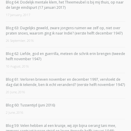
Blog 64: Dodelijk mentale klem, het Theemeubel is bij mij thuis, op naar
de lange eindspurt (17 januari 2017)
17 January, 2017
Blog 63: Dagelijks geweld, zware jongens ruimen we zelf op, niet over
praten snoes, waarom ging ik naar Indië? (eerste helft december 1947)
26 September, 2016
Blog 62: Liefde, god en guerrilla, meteen de schrik erin brengen (tweede
helft november 1947)
10 August, 2016
Blog 61: Verloren brieven november en december 1997, vervloekt de
dag dat ik tekende, ben ik echt veranderd? (eerste helft november 1947)
20 June, 2016
Blog 60: Tussentijd (juni 2016)
2 June, 2016
Blog 59: Velen hebben al een kruisje, wij zijn bijna oerang tani mee,
immens contrast tussen strijd en leven (tweede helft januari 1948)