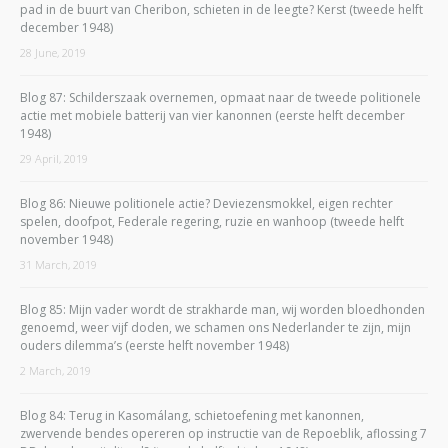
pad in de buurt van Cheribon, schieten in de leegte? Kerst (tweede helft
december 1948)
28 June, 2019
Blog 87: Schilderszaak overnemen, opmaat naar de tweede politionele
actie met mobiele batterij van vier kanonnen (eerste helft december
1948)
29 April, 2019
Blog 86: Nieuwe politionele actie? Deviezensmokkel, eigen rechter
spelen, doofpot, Federale regering, ruzie en wanhoop (tweede helft
november 1948)
31 March, 2019
Blog 85: Mijn vader wordt de strakharde man, wij worden bloedhonden
genoemd, weer vijf doden, we schamen ons Nederlander te zijn, mijn
ouders dilemma’s (eerste helft november 1948)
2 March, 2019
Blog 84: Terug in Kasomálang, schietoefening met kanonnen,
zwervende bendes opereren op instructie van de Repoeblik, aflossing 7