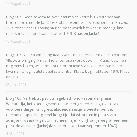
14 August, 2021
Blog 107: Geen zekerheid over datum van vertrek, 15 oktober aan
boord, toch met de J.v. Olbv 3 of 5 november, 18 oktober naar Batavia,
15 oktober naar Batavia; hier en daar wordt het weer rumoerig; kist
dichtspijkeren (deel van oktober 1949, Klaas en Janke)
12 August, 2021
Blog 106: Van Kasomálang naar Wanaredja, herinnering aan 3 oktober
’46, waarom ging ik naar Indië, verloren vertrouwen in Klaas, kisten en
nog eens kisten, we keren tot de primitieve staat van toen we hier pas
kwamen terug (laatste deel september Klaas, begin oktober 1949 Klaas
en Janke)
28 June, 2021
Blog 105: Vertrek uit patrouillegebied rond Kasomálang naar
Wanaredja, het goede gevoel dat we het gebied ‘rustig’ overdragen,
voorbereidingen terugreis, afscheidsfeestje is beestenbende,
oneindige opluchting, heel hoog tijd dat wij praten in plaats van
schrijven (Klaas); ik geloof niet meer in je, ik drijf van je weg, alweer een
periode afsluiten (Janke) (laatste driekwart van september 1949)
4 May, 2021