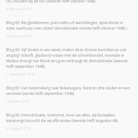
DD, houden wij dit vol? (tweede helft oktober 1948)
4 February, 2019
Blog 83: Bergbeklimmen, patrouilles of wandelingen, Spierdivisie in
actie, wanhoop over uitstel demobilisatie (eerste helft oktober 1948 )
15 January, 2019
Blog 82: Vijf doden in een week, maken deze droeve berichten je ook
angstig? Schurft, glashard rossen met de schoenborstel, revolutie in
Madiun brengt Van Mook terug en vertraagt de demobilisatie (tweede
helft september 1948)
11 December, 2018
Blog 81: Van Kasomálang naar Bukanagara, feest en drie doden en een
vermiste (eerste helft september 1948)
1 October, 2018
Blog 80: Demobilisatie, toekomst, moe van alles, wij bezwijken,
kampongs bezocht die wij afbranden (tweede helft augustus 48)
31 August, 2018