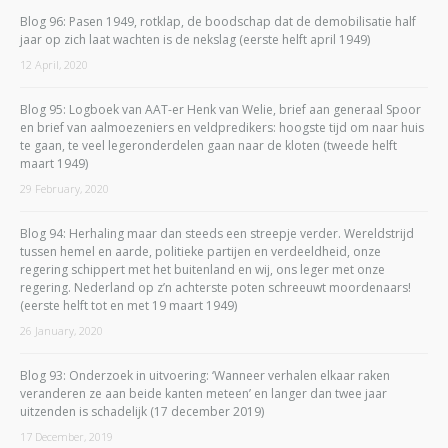
Blog 96: Pasen 1949, rotklap, de boodschap dat de demobilisatie half
jaar op zich laat wachten is de nekslag (eerste helft april 1949)
12 April, 2020
Blog 95: Logboek van AAT-er Henk van Welie, brief aan generaal Spoor
en brief van aalmoezeniers en veldpredikers: hoogste tijd om naar huis
te gaan, te veel legeronderdelen gaan naar de kloten (tweede helft
maart 1949)
29 February, 2020
Blog 94: Herhaling maar dan steeds een streepje verder. Wereldstrijd
tussen hemel en aarde, politieke partijen en verdeeldheid, onze
regering schippert met het buitenland en wij, ons leger met onze
regering. Nederland op z’n achterste poten schreeuwt moordenaars!
(eerste helft tot en met 19 maart 1949)
26 January, 2020
Blog 93: Onderzoek in uitvoering: ‘Wanneer verhalen elkaar raken
veranderen ze aan beide kanten meteen’ en langer dan twee jaar
uitzenden is schadelijk (17 december 2019)
17 December, 2019