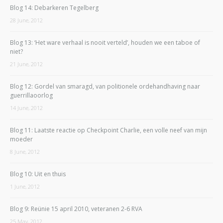
Blog 14: Debarkeren Tegelberg
28 June, 2012
Blog 13: ‘Het ware verhaal is nooit verteld’, houden we een taboe of
niet?
21 June, 2012
Blog 12: Gordel van smaragd, van politionele ordehandhaving naar
guerrillaoorlog
14 June, 2012
Blog 11: Laatste reactie op Checkpoint Charlie, een volle neef van mijn
moeder
8 June, 2012
Blog 10: Uit en thuis
1 June, 2012
Blog 9: Reünie 15 april 2010, veteranen 2-6 RVA
25 May, 2012