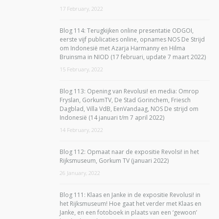
17 February, 2022
Blog 114: Terugkijken online presentatie ODGOI,
eerste vijf publicaties online, opnames NOS De Strijd
om Indonesië met Azarja Harmanny en Hilma
Bruinsma in NIOD (17 februari, update 7 maart 2022)
15 February, 2022
Blog 113: Opening van Revolusi! en media: Omrop
Fryslan, GorkumTV, De Stad Gorinchem, Friesch
Dagblad, Villa VdB, EenVandaag, NOS De strijd om
Indonesië (14 januari t/m 7 april 2022)
14 February, 2022
Blog 112: Opmaat naar de expositie Revolsi! in het
Rijksmuseum, Gorkum TV (januari 2022)
26 January, 2022
Blog 111: Klaas en Janke in de expositie Revolusi! in
het Rijksmuseum! Hoe gaat het verder met Klaas en
Janke, en een fotoboek in plaats van een ‘gewoon’