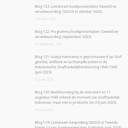
Blog 123: Livestream boekpresentaties ‘Geweld en
verantwoording’ ODGOI (3 oktober 2023)
2 October, 2023
Blog 122: Programma boekpresentaties ‘Geweld en
verantwoording’ (september 2023)
13 September, 2023
Blog 121: Azarja Harmanny is gepromoveerd op Grof
geschut, artillerie en luchtstrijdkrachten in de
Indonesische Onafhankelijkheidsoorlog 1945-1949
(juni 2023)
22 June, 2023
Blog 120: Beeldvorming bij de veteranen en 17
augustus 1945 erkend als moment van onafhankelijk
Indonesië, maar niet in juridische zin (16 juni 2023)
16 June, 2023
Blog 119: Livestream bespreking ODGOI in Tweede
kamer 14 juni; boekpresentaties 3 oktober (juni 2023)