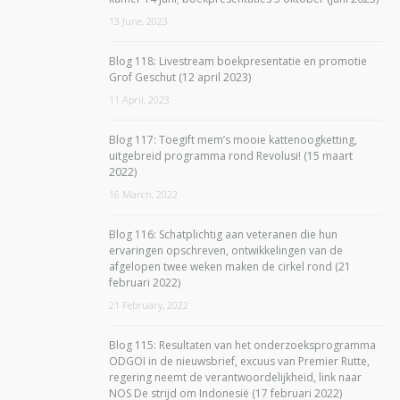
13 June, 2023
Blog 118: Livestream boekpresentatie en promotie
Grof Geschut (12 april 2023)
11 April, 2023
Blog 117: Toegift mem’s mooie kattenoogketting,
uitgebreid programma rond Revolusi! (15 maart
2022)
16 March, 2022
Blog 116: Schatplichtig aan veteranen die hun
ervaringen opschreven, ontwikkelingen van de
afgelopen twee weken maken de cirkel rond (21
februari 2022)
21 February, 2022
Blog 115: Resultaten van het onderzoeksprogramma
ODGOI in de nieuwsbrief, excuus van Premier Rutte,
regering neemt de verantwoordelijkheid, link naar
NOS De strijd om Indonesië (17 februari 2022)