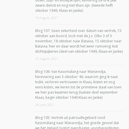
down, zuip- en knokpartijen, kentering na drie jaar
zware dienst en nog niet thuis zijn. (tweede helft
oktober 1949, Klaas en Janke)
14 August, 2021
Blog 107: Geen zekerheid over datum van vertrek, 15
oktober aan boord, toch met de J.v. Olbv 3 of 5
november, 18 oktober naar Batavia, 15 oktober naar
Batavia; hier en daar wordt het weer rumoerig; kist
dichtspijkeren (deel van oktober 1949, Klaas en Janke)
12 August, 2021
Blog 106: Van Kasomálang naar Wanaredja,
herinnering aan 3 oktober ’46, waarom ging ik naar
Indië, verloren vertrouwen in Klaas, kisten en nog
eens kisten, we keren tot de primitieve staat van toen
we hier pas kwamen terug (laatste deel september
Klaas, begin oktober 1949 Klaas en Janke)
28 June, 2021
Blog 105: Vertrek uit patrouillegebied rond
Kasomálang naar Wanaredja, het goede gevoel dat
we het gebied ‘rustig’ overdragen, voorbereidingen