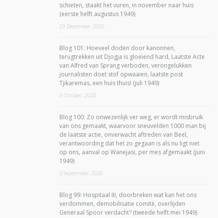
schieten, staakt het vuren, in november naar huis
(eerste helft augustus 1949)
23 December, 2020
Blog 101: Hoeveel doden door kanonnen,
terugtrekken uit Djogja is gloeiend hard, Laatste Acte
van Alfred van Sprang verboden, verongelukken
journalisten doet stof opwaaien, laatste post
Tjikaremas, een huis thuis! (juli 1949)
3 October, 2020
Blog 100: Zo onwezenlijk ver weg, er wordt misbruik
van ons gemaakt, waarvoor sneuvelden 1000 man bij
de laatste actie, onverwacht aftreden van Beel,
verantwoording dat het zo gegaan is als nu ligt niet
op ons, aanval op Wanejasi, per mes afgemaakt (juni
1949)
3 September, 2020
Blog 99: Hospitaal III, doorbreken wat kan het ons
verdommen, demobilisatie comité, overlijden
Generaal Spoor verdacht? (tweede helft mei 1949)