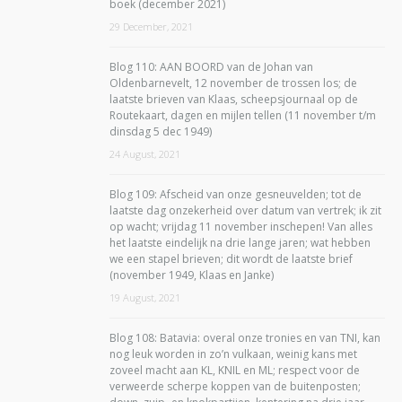
boek (december 2021)
29 December, 2021
Blog 110: AAN BOORD van de Johan van
Oldenbarnevelt, 12 november de trossen los; de
laatste brieven van Klaas, scheepsjournaal op de
Routekaart, dagen en mijlen tellen (11 november t/m
dinsdag 5 dec 1949)
24 August, 2021
Blog 109: Afscheid van onze gesneuvelden; tot de
laatste dag onzekerheid over datum van vertrek; ik zit
op wacht; vrijdag 11 november inschepen! Van alles
het laatste eindelijk na drie lange jaren; wat hebben
we een stapel brieven; dit wordt de laatste brief
(november 1949, Klaas en Janke)
19 August, 2021
Blog 108: Batavia: overal onze tronies en van TNI, kan
nog leuk worden in zo’n vulkaan, weinig kans met
zoveel macht aan KL, KNIL en ML; respect voor de
verweerde scherpe koppen van de buitenposten;