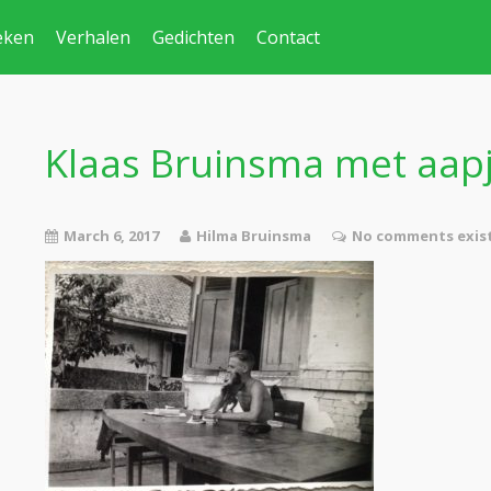
eken
Verhalen
Gedichten
Contact
Klaas Bruinsma met aapj
March 6, 2017
Hilma Bruinsma
No comments exis