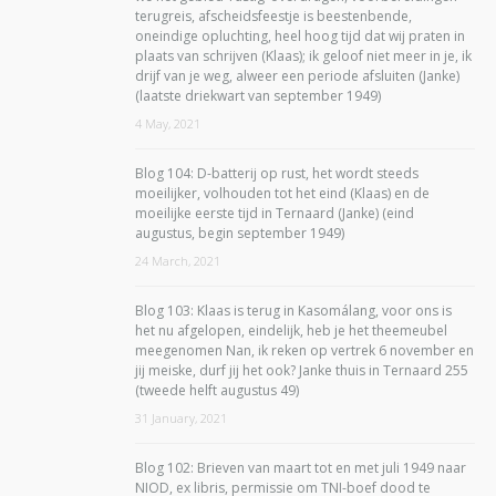
terugreis, afscheidsfeestje is beestenbende,
oneindige opluchting, heel hoog tijd dat wij praten in
plaats van schrijven (Klaas); ik geloof niet meer in je, ik
drijf van je weg, alweer een periode afsluiten (Janke)
(laatste driekwart van september 1949)
4 May, 2021
Blog 104: D-batterij op rust, het wordt steeds
moeilijker, volhouden tot het eind (Klaas) en de
moeilijke eerste tijd in Ternaard (Janke) (eind
augustus, begin september 1949)
24 March, 2021
Blog 103: Klaas is terug in Kasomálang, voor ons is
het nu afgelopen, eindelijk, heb je het theemeubel
meegenomen Nan, ik reken op vertrek 6 november en
jij meiske, durf jij het ook? Janke thuis in Ternaard 255
(tweede helft augustus 49)
31 January, 2021
Blog 102: Brieven van maart tot en met juli 1949 naar
NIOD, ex libris, permissie om TNI-boef dood te