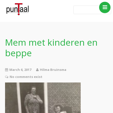
Home
Blog Taboe in het
theemeubel
Mem met kinderen en
Boeken
beppe
Verhalen
Gedichten
Contact
March 6, 2017
Hilma Bruinsma
No comments exist