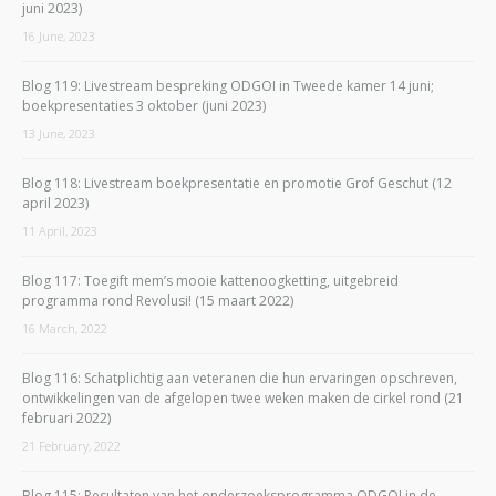
juni 2023)
16 June, 2023
Blog 119: Livestream bespreking ODGOI in Tweede kamer 14 juni;
boekpresentaties 3 oktober (juni 2023)
13 June, 2023
Blog 118: Livestream boekpresentatie en promotie Grof Geschut (12
april 2023)
11 April, 2023
Blog 117: Toegift mem’s mooie kattenoogketting, uitgebreid
programma rond Revolusi! (15 maart 2022)
16 March, 2022
Blog 116: Schatplichtig aan veteranen die hun ervaringen opschreven,
ontwikkelingen van de afgelopen twee weken maken de cirkel rond (21
februari 2022)
21 February, 2022
Blog 115: Resultaten van het onderzoeksprogramma ODGOI in de