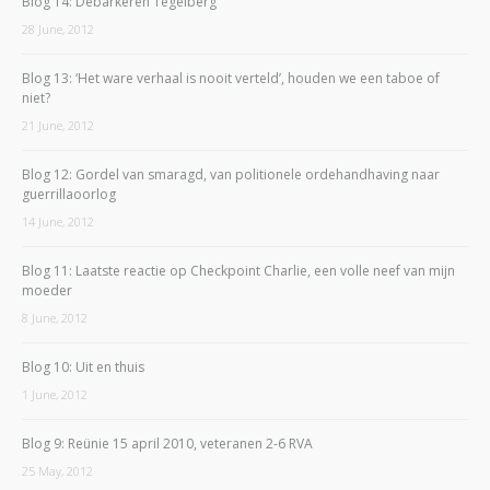
Blog 14: Debarkeren Tegelberg
28 June, 2012
Blog 13: ‘Het ware verhaal is nooit verteld’, houden we een taboe of
niet?
21 June, 2012
Blog 12: Gordel van smaragd, van politionele ordehandhaving naar
guerrillaoorlog
14 June, 2012
Blog 11: Laatste reactie op Checkpoint Charlie, een volle neef van mijn
moeder
8 June, 2012
Blog 10: Uit en thuis
1 June, 2012
Blog 9: Reünie 15 april 2010, veteranen 2-6 RVA
25 May, 2012