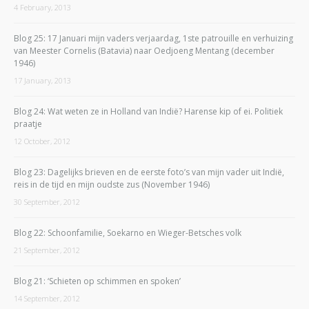
4 February, 2013
Blog 25: 17 Januari mijn vaders verjaardag, 1ste patrouille en verhuizing
van Meester Cornelis (Batavia) naar Oedjoeng Mentang (december
1946)
17 January, 2013
Blog 24: Wat weten ze in Holland van Indië? Harense kip of ei. Politiek
praatje
12 October, 2012
Blog 23: Dagelijks brieven en de eerste foto’s van mijn vader uit Indië,
reis in de tijd en mijn oudste zus (November 1946)
30 September, 2012
Blog 22: Schoonfamilie, Soekarno en Wieger-Betsches volk
21 September, 2012
Blog 21: ‘Schieten op schimmen en spoken’
14 September, 2012