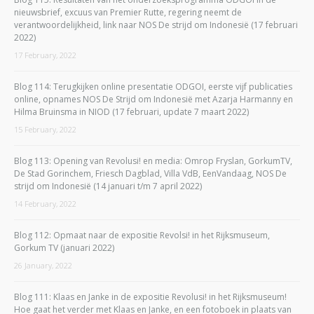
nieuwsbrief, excuus van Premier Rutte, regering neemt de
verantwoordelijkheid, link naar NOS De strijd om Indonesië (17 februari
2022)
17 February, 2022
Blog 114: Terugkijken online presentatie ODGOI, eerste vijf publicaties
online, opnames NOS De Strijd om Indonesië met Azarja Harmanny en
Hilma Bruinsma in NIOD (17 februari, update 7 maart 2022)
15 February, 2022
Blog 113: Opening van Revolusi! en media: Omrop Fryslan, GorkumTV,
De Stad Gorinchem, Friesch Dagblad, Villa VdB, EenVandaag, NOS De
strijd om Indonesië (14 januari t/m 7 april 2022)
14 February, 2022
Blog 112: Opmaat naar de expositie Revolsi! in het Rijksmuseum,
Gorkum TV (januari 2022)
26 January, 2022
Blog 111: Klaas en Janke in de expositie Revolusi! in het Rijksmuseum!
Hoe gaat het verder met Klaas en Janke, en een fotoboek in plaats van