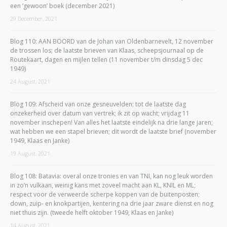
een ‘gewoon’ boek (december 2021)
29 December, 2021
Blog 110: AAN BOORD van de Johan van Oldenbarnevelt, 12 november
de trossen los; de laatste brieven van Klaas, scheepsjournaal op de
Routekaart, dagen en mijlen tellen (11 november t/m dinsdag 5 dec
1949)
24 August, 2021
Blog 109: Afscheid van onze gesneuvelden; tot de laatste dag
onzekerheid over datum van vertrek; ik zit op wacht; vrijdag 11
november inschepen! Van alles het laatste eindelijk na drie lange jaren;
wat hebben we een stapel brieven; dit wordt de laatste brief (november
1949, Klaas en Janke)
19 August, 2021
Blog 108: Batavia: overal onze tronies en van TNI, kan nog leuk worden
in zo’n vulkaan, weinig kans met zoveel macht aan KL, KNIL en ML;
respect voor de verweerde scherpe koppen van de buitenposten;
down, zuip- en knokpartijen, kentering na drie jaar zware dienst en nog
niet thuis zijn. (tweede helft oktober 1949, Klaas en Janke)
14 August, 2021