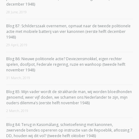
december 1948)
28 June, 2019
Blog 87: Schilderszaak overnemen, opmaat naar de tweede politionele
actie met mobiele batterij van vier kanonnen (eerste helft december
1948)
29 April, 2019
Blog 86: Nieuwe politionele actie? Deviezensmokkel, eigen rechter
spelen, doofpot, Federale regering, ruzie en wanhoop (tweede helft
november 1948)
31 March, 2019
Blog 85: Mijn vader wordt de strakharde man, wij worden bloedhonden
genoemd, weer vijf doden, we schamen ons Nederlander te zijn, mijn
ouders dilemma’s (eerste helft november 1948)
2 March, 2019
Blog 84: Terug in Kasomálang, schietoefening met kanonnen,
zwervende bendes opereren op instructie van de Repoeblik, aflossing 7
DD, houden wij dit vol? (tweede helft oktober 1948)