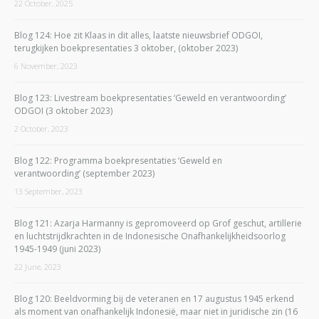
22 October, 2025
Blog 124: Hoe zit Klaas in dit alles, laatste nieuwsbrief ODGOI,
terugkijken boekpresentaties 3 oktober, (oktober 2023)
6 November, 2023
Blog 123: Livestream boekpresentaties ‘Geweld en verantwoording’
ODGOI (3 oktober 2023)
2 October, 2023
Blog 122: Programma boekpresentaties ‘Geweld en
verantwoording’ (september 2023)
13 September, 2023
Blog 121: Azarja Harmanny is gepromoveerd op Grof geschut, artillerie
en luchtstrijdkrachten in de Indonesische Onafhankelijkheidsoorlog
1945-1949 (juni 2023)
22 June, 2023
Blog 120: Beeldvorming bij de veteranen en 17 augustus 1945 erkend
als moment van onafhankelijk Indonesië, maar niet in juridische zin (16