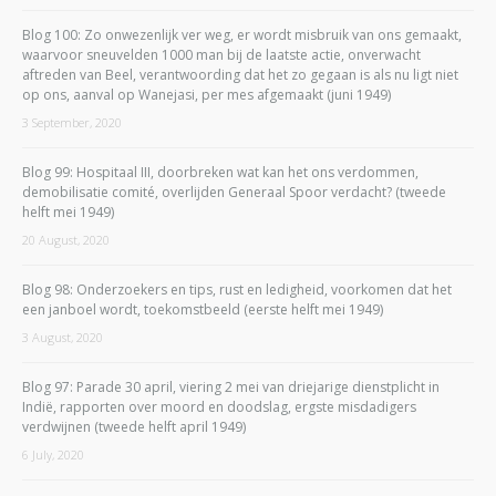
Blog 100: Zo onwezenlijk ver weg, er wordt misbruik van ons gemaakt,
waarvoor sneuvelden 1000 man bij de laatste actie, onverwacht
aftreden van Beel, verantwoording dat het zo gegaan is als nu ligt niet
op ons, aanval op Wanejasi, per mes afgemaakt (juni 1949)
3 September, 2020
Blog 99: Hospitaal III, doorbreken wat kan het ons verdommen,
demobilisatie comité, overlijden Generaal Spoor verdacht? (tweede
helft mei 1949)
20 August, 2020
Blog 98: Onderzoekers en tips, rust en ledigheid, voorkomen dat het
een janboel wordt, toekomstbeeld (eerste helft mei 1949)
3 August, 2020
Blog 97: Parade 30 april, viering 2 mei van driejarige dienstplicht in
Indië, rapporten over moord en doodslag, ergste misdadigers
verdwijnen (tweede helft april 1949)
6 July, 2020