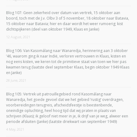
Blog 107: Geen zekerheid over datum van vertrek, 15 oktober aan
boord, toch met de J.v. Olbv 3 of 5 november, 18 oktober naar Batavia,
15 oktober naar Batavia; hier en daar wordt het weer rumoerig; kist
dichtspijkeren (deel van oktober 1949, Klaas en Janke)
12 August, 2021
Blog 106: Van Kasomálang naar Wanaredja, herinnering aan 3 oktober
’46, waarom ging ik naar Indië, verloren vertrouwen in Klaas, kisten en
nog eens kisten, we keren tot de primitieve staat van toen we hier pas
kwamen terug (laatste deel september Klaas, begin oktober 1949 Klaas
en Janke)
28 June, 2021
Blog 105: Vertrek uit patrouillegebied rond Kasomálang naar
Wanaredja, het goede gevoel dat we het gebied ‘rustig’ overdragen,
voorbereidingen terugreis, afscheidsfeestje is beestenbende,
oneindige opluchting, heel hoog tijd dat wij praten in plaats van
schrijven (Klaas); ik geloof niet meer in je, ik drijf van je weg, alweer een
periode afsluiten (Janke) (laatste driekwart van september 1949)
4 May, 2021