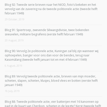
Blog 92: Tweede serie brieven naar het NIOD, foto’s bekeken en het
vervolg van de zuivering na de tweede politionele actie (tweede helft
februari 1949)
29 October, 2019
Blog 91: Spiertroep, zwevende Siliwangidivisie, twee bekenden
sneuvelen, militaire begrafenis (eerste helft februari 1949)
20 August, 2019
Blog 90: Vervolg 2e politionele actie, Kuningan zal blij zijn wanneer wij
ophoepelen, banger voor ons dan voor de bendes, terug naar
Kasomálang (tweede helft januari tot en met 4 februari 1949)
6 August, 2019
Blog 89: Vervolg tweede politionele actie, brieven van mijn moeder,
schieten, slapen, schieten, klusjes, bloed vlees en botten (eerste helft
januari 1949)
16 July, 2019
Blog 88: Tweede politionele actie, vier batterijen met 16 kanonnen op
pad in de buurt van Cheribon, schieten in de leegte? Kerst (tweede helft