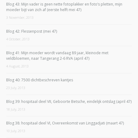
Blog 43: Mijn vader is geen nette fotoplakker en foto’s pletten, mijn
moeder bijt van zich af (eerste helft mei 47)
3 November, 2013
Blog 42: Flessenpost (mei 47)
4 October, 2013
Blog 41: Mijn moeder wordt vandaag 89 jaar, kleinode met
veldbloemen, naar Tangerang 2-6 RVA (april 47)
4 August, 2013
Blog 40: 7500 dichtbeschreven kantjes
23 July, 2013
Blog 39: hospitaal deel VII, Geboorte Betsche, eindelijk ontslag (april 47)
18 July, 2013
Blog 38: hospitaal deel VI, Overeenkomst van Linggadjati (maart 47)
10 July, 2013