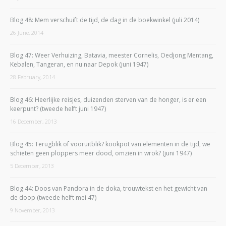
Blog 48: Mem verschuift de tijd, de dag in de boekwinkel (juli 2014)
26 June, 2014
Blog 47: Weer Verhuizing, Batavia, meester Cornelis, Oedjong Mentang,
Kebalen, Tangeran, en nu naar Depok (juni 1947)
28 February, 2014
Blog 46: Heerlijke reisjes, duizenden sterven van de honger, is er een
keerpunt? (tweede helft juni 1947)
16 December, 2013
Blog 45: Terugblik of vooruitblik? kookpot van elementen in de tijd, we
schieten geen ploppers meer dood, omzien in wrok? (juni 1947)
5 December, 2013
Blog 44: Doos van Pandora in de doka, trouwtekst en het gewicht van
de doop (tweede helft mei 47)
9 November, 2013