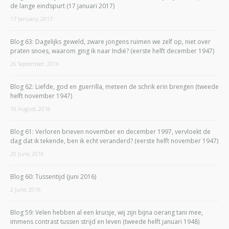
de lange eindspurt (17 januari 2017)
17 January, 2017
Blog 63: Dagelijks geweld, zware jongens ruimen we zelf op, niet over
praten snoes, waarom ging ik naar Indië? (eerste helft december 1947)
26 September, 2016
Blog 62: Liefde, god en guerrilla, meteen de schrik erin brengen (tweede
helft november 1947)
10 August, 2016
Blog 61: Verloren brieven november en december 1997, vervloekt de
dag dat ik tekende, ben ik echt veranderd? (eerste helft november 1947)
20 June, 2016
Blog 60: Tussentijd (juni 2016)
2 June, 2016
Blog 59: Velen hebben al een kruisje, wij zijn bijna oerang tani mee,
immens contrast tussen strijd en leven (tweede helft januari 1948)