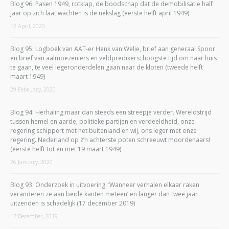
Blog 96: Pasen 1949, rotklap, de boodschap dat de demobilisatie half
jaar op zich laat wachten is de nekslag (eerste helft april 1949)
12 April, 2020
Blog 95: Logboek van AAT-er Henk van Welie, brief aan generaal Spoor
en brief van aalmoezeniers en veldpredikers: hoogste tijd om naar huis
te gaan, te veel legeronderdelen gaan naar de kloten (tweede helft
maart 1949)
29 February, 2020
Blog 94: Herhaling maar dan steeds een streepje verder. Wereldstrijd
tussen hemel en aarde, politieke partijen en verdeeldheid, onze
regering schippert met het buitenland en wij, ons leger met onze
regering. Nederland op z’n achterste poten schreeuwt moordenaars!
(eerste helft tot en met 19 maart 1949)
26 January, 2020
Blog 93: Onderzoek in uitvoering: ‘Wanneer verhalen elkaar raken
veranderen ze aan beide kanten meteen’ en langer dan twee jaar
uitzenden is schadelijk (17 december 2019)
17 December, 2019