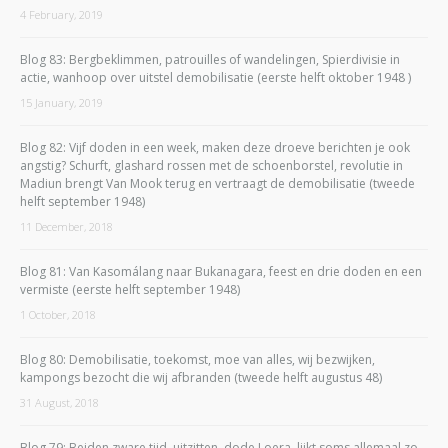
4 February, 2019
Blog 83: Bergbeklimmen, patrouilles of wandelingen, Spierdivisie in
actie, wanhoop over uitstel demobilisatie (eerste helft oktober 1948 )
15 January, 2019
Blog 82: Vijf doden in een week, maken deze droeve berichten je ook
angstig? Schurft, glashard rossen met de schoenborstel, revolutie in
Madiun brengt Van Mook terug en vertraagt de demobilisatie (tweede
helft september 1948)
11 December, 2018
Blog 81: Van Kasomálang naar Bukanagara, feest en drie doden en een
vermiste (eerste helft september 1948)
1 October, 2018
Blog 80: Demobilisatie, toekomst, moe van alles, wij bezwijken,
kampongs bezocht die wij afbranden (tweede helft augustus 48)
31 August, 2018
Blog 79: Beiden zware tijd, uitzitten, dode Loera, lijkt soms allemaal zo