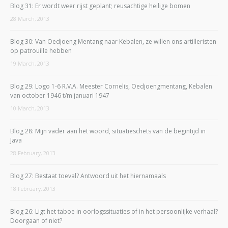
Blog 31: Er wordt weer rijst geplant; reusachtige heilige bomen
28 March, 2013
Blog 30: Van Oedjoeng Mentang naar Kebalen, ze willen ons artilleristen
op patrouille hebben
19 March, 2013
Blog 29: Logo 1-6 R.V.A. Meester Cornelis, Oedjoengmentang, Kebalen
van october 1946 t/m januari 1947
10 March, 2013
Blog 28: Mijn vader aan het woord, situatieschets van de begintijd in
Java
28 February, 2013
Blog 27: Bestaat toeval? Antwoord uit het hiernamaals
18 February, 2013
Blog 26: Ligt het taboe in oorlogssituaties of in het persoonlijke verhaal?
Doorgaan of niet?