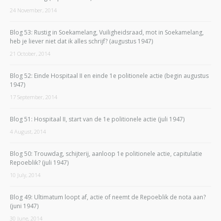
24 November, 2014
Blog 53: Rustig in Soekamelang, Vuiligheidsraad, mot in Soekamelang,
heb je liever niet dat ik alles schrijf? (augustus 1947)
21 October, 2014
Blog 52: Einde Hospitaal II en einde 1e politionele actie (begin augustus
1947)
17 September, 2014
Blog 51: Hospitaal II, start van de 1e politionele actie (juli 1947)
4 August, 2014
Blog 50: Trouwdag, schijterij, aanloop 1e politionele actie, capitulatie
Repoeblik? (juli 1947)
10 July, 2014
Blog 49: Ultimatum loopt af, actie of neemt de Repoeblik de nota aan?
(juni 1947)
30 June, 2014