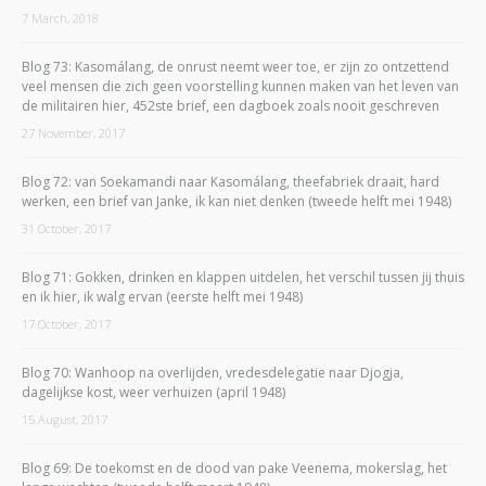
7 March, 2018
Blog 73: Kasomálang, de onrust neemt weer toe, er zijn zo ontzettend
veel mensen die zich geen voorstelling kunnen maken van het leven van
de militairen hier, 452ste brief, een dagboek zoals nooit geschreven
27 November, 2017
Blog 72: van Soekamandi naar Kasomálang, theefabriek draait, hard
werken, een brief van Janke, ik kan niet denken (tweede helft mei 1948)
31 October, 2017
Blog 71: Gokken, drinken en klappen uitdelen, het verschil tussen jij thuis
en ik hier, ik walg ervan (eerste helft mei 1948)
17 October, 2017
Blog 70: Wanhoop na overlijden, vredesdelegatie naar Djogja,
dagelijkse kost, weer verhuizen (april 1948)
15 August, 2017
Blog 69: De toekomst en de dood van pake Veenema, mokerslag, het