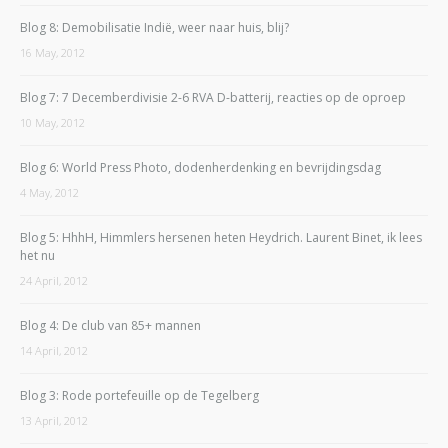
Blog 8: Demobilisatie Indië, weer naar huis, blij?
16 May, 2012
Blog 7: 7 Decemberdivisie 2-6 RVA D-batterij, reacties op de oproep
10 May, 2012
Blog 6: World Press Photo, dodenherdenking en bevrijdingsdag
4 May, 2012
Blog 5: HhhH, Himmlers hersenen heten Heydrich. Laurent Binet, ik lees
het nu
24 April, 2012
Blog 4: De club van 85+ mannen
14 April, 2012
Blog 3: Rode portefeuille op de Tegelberg
13 April, 2012