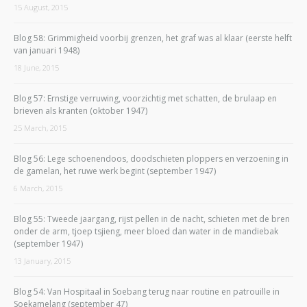
15 August, 2015
Blog 58: Grimmigheid voorbij grenzen, het graf was al klaar (eerste helft
van januari 1948)
18 June, 2015
Blog 57: Ernstige verruwing, voorzichtig met schatten, de brulaap en
brieven als kranten (oktober 1947)
25 March, 2015
Blog 56: Lege schoenendoos, doodschieten ploppers en verzoening in
de gamelan, het ruwe werk begint (september 1947)
6 March, 2015
Blog 55: Tweede jaargang, rijst pellen in de nacht, schieten met de bren
onder de arm, tjoep tsjieng, meer bloed dan water in de mandiebak
(september 1947)
13 January, 2015
Blog 54: Van Hospitaal in Soebang terug naar routine en patrouille in
Soekamelang (september 47)