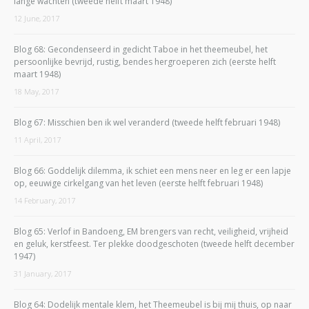
lange wachten (tweede helft maart 1948)
12 June, 2017
Blog 68: Gecondenseerd in gedicht Taboe in het theemeubel, het
persoonlijke bevrijd, rustig, bendes hergroeperen zich (eerste helft
maart 1948)
18 May, 2017
Blog 67: Misschien ben ik wel veranderd (tweede helft februari 1948)
11 April, 2017
Blog 66: Goddelijk dilemma, ik schiet een mens neer en leg er een lapje
op, eeuwige cirkelgang van het leven (eerste helft februari 1948)
14 February, 2017
Blog 65: Verlof in Bandoeng, EM brengers van recht, veiligheid, vrijheid
en geluk, kerstfeest. Ter plekke doodgeschoten (tweede helft december
1947)
31 January, 2017
Blog 64: Dodelijk mentale klem, het Theemeubel is bij mij thuis, op naar