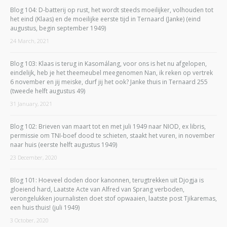
Blog 104: D-batterij op rust, het wordt steeds moeilijker, volhouden tot
het eind (Klaas) en de moeilijke eerste tijd in Ternaard (Janke) (eind
augustus, begin september 1949)
24 March, 2021
Blog 103: Klaas is terug in Kasomálang, voor ons is het nu afgelopen,
eindelijk, heb je het theemeubel meegenomen Nan, ik reken op vertrek
6 november en jij meiske, durf jij het ook? Janke thuis in Ternaard 255
(tweede helft augustus 49)
31 January, 2021
Blog 102: Brieven van maart tot en met juli 1949 naar NIOD, ex libris,
permissie om TNI-boef dood te schieten, staakt het vuren, in november
naar huis (eerste helft augustus 1949)
23 December, 2020
Blog 101: Hoeveel doden door kanonnen, terugtrekken uit Djogja is
gloeiend hard, Laatste Acte van Alfred van Sprang verboden,
verongelukken journalisten doet stof opwaaien, laatste post Tjikaremas,
een huis thuis! (juli 1949)
3 October, 2020