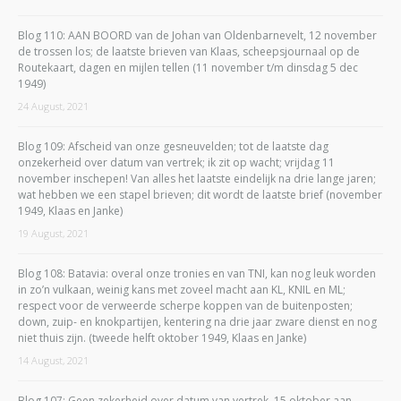
Blog 110: AAN BOORD van de Johan van Oldenbarnevelt, 12 november
de trossen los; de laatste brieven van Klaas, scheepsjournaal op de
Routekaart, dagen en mijlen tellen (11 november t/m dinsdag 5 dec
1949)
24 August, 2021
Blog 109: Afscheid van onze gesneuvelden; tot de laatste dag
onzekerheid over datum van vertrek; ik zit op wacht; vrijdag 11
november inschepen! Van alles het laatste eindelijk na drie lange jaren;
wat hebben we een stapel brieven; dit wordt de laatste brief (november
1949, Klaas en Janke)
19 August, 2021
Blog 108: Batavia: overal onze tronies en van TNI, kan nog leuk worden
in zo’n vulkaan, weinig kans met zoveel macht aan KL, KNIL en ML;
respect voor de verweerde scherpe koppen van de buitenposten;
down, zuip- en knokpartijen, kentering na drie jaar zware dienst en nog
niet thuis zijn. (tweede helft oktober 1949, Klaas en Janke)
14 August, 2021
Blog 107: Geen zekerheid over datum van vertrek, 15 oktober aan