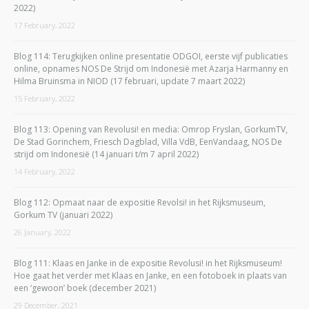
2022)
17 February, 2022
Blog 114: Terugkijken online presentatie ODGOI, eerste vijf publicaties
online, opnames NOS De Strijd om Indonesië met Azarja Harmanny en
Hilma Bruinsma in NIOD (17 februari, update 7 maart 2022)
15 February, 2022
Blog 113: Opening van Revolusi! en media: Omrop Fryslan, GorkumTV,
De Stad Gorinchem, Friesch Dagblad, Villa VdB, EenVandaag, NOS De
strijd om Indonesië (14 januari t/m 7 april 2022)
14 February, 2022
Blog 112: Opmaat naar de expositie Revolsi! in het Rijksmuseum,
Gorkum TV (januari 2022)
26 January, 2022
Blog 111: Klaas en Janke in de expositie Revolusi! in het Rijksmuseum!
Hoe gaat het verder met Klaas en Janke, en een fotoboek in plaats van
een ‘gewoon’ boek (december 2021)
29 December, 2021