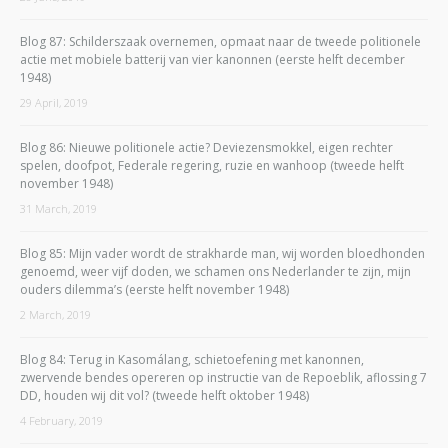
Blog 87: Schilderszaak overnemen, opmaat naar de tweede politionele
actie met mobiele batterij van vier kanonnen (eerste helft december
1948)
29 April, 2019
Blog 86: Nieuwe politionele actie? Deviezensmokkel, eigen rechter
spelen, doofpot, Federale regering, ruzie en wanhoop (tweede helft
november 1948)
31 March, 2019
Blog 85: Mijn vader wordt de strakharde man, wij worden bloedhonden
genoemd, weer vijf doden, we schamen ons Nederlander te zijn, mijn
ouders dilemma’s (eerste helft november 1948)
2 March, 2019
Blog 84: Terug in Kasomálang, schietoefening met kanonnen,
zwervende bendes opereren op instructie van de Repoeblik, aflossing 7
DD, houden wij dit vol? (tweede helft oktober 1948)
4 February, 2019