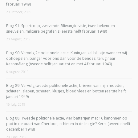
februari 1949)
29 October, 2019
Blog 91: Spiertroep, zwevende Siliwangidivisie, twee bekenden
sneuvelen, militaire begrafenis (eerste helft februari 1949)
20 August, 2019
Blog 90: Vervolg 2e politionele actie, Kuningan zal blij zijn wanneer wij
ophoepelen, banger voor ons dan voor de bendes, terug naar
Kasomálang (tweede helft januari tot en met 4 februari 1949)
6 August, 2019
Blog 89: Vervolg tweede politionele actie, brieven van mijn moeder,
schieten, slapen, schieten, klusjes, bloed vlees en botten (eerste helft
januari 1949)
16 July, 2019
Blog 88: Tweede politionele actie, vier batterijen met 16 kanonnen op
pad in de buurt van Cheribon, schieten in de leegte? Kerst (tweede helft
december 1948)
28 June, 2019