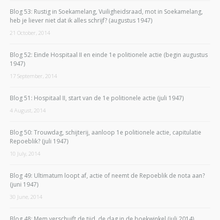
Blog 53: Rustig in Soekamelang, Vuiligheidsraad, mot in Soekamelang,
heb je liever niet dat ik alles schrijf? (augustus 1947)
21 October, 2014
Blog 52: Einde Hospitaal II en einde 1e politionele actie (begin augustus
1947)
17 September, 2014
Blog 51: Hospitaal II, start van de 1e politionele actie (juli 1947)
4 August, 2014
Blog 50: Trouwdag, schijterij, aanloop 1e politionele actie, capitulatie
Repoeblik? (juli 1947)
10 July, 2014
Blog 49: Ultimatum loopt af, actie of neemt de Repoeblik de nota aan?
(juni 1947)
30 June, 2014
Blog 48: Mem verschuift de tijd, de dag in de boekwinkel (juli 2014)