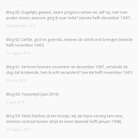
Blog 63: Dagelijks geweld, zware jongens ruimen we zelf op, niet over
praten snoes, waarom ging ik naar Indië? (eerste helft december 1947)
26 September, 2016
Blog 62: Liefde, god en guerrilla, meteen de schrik erin brengen (tweede
helft november 1947)
10 August, 2016
Blog 61: Verloren brieven november en december 1997, vervloekt de
dag dat ik tekende, ben ik echt veranderd? (eerste helft november 1947)
20 June, 2016
Blog 60: Tussentijd (juni 2016)
2 June, 2016
Blog 59: Velen hebben al een kruisje, wij zijn bijna oerang tani mee,
immens contrast tussen strijd en leven (tweede helft januari 1948)
15 August, 2015