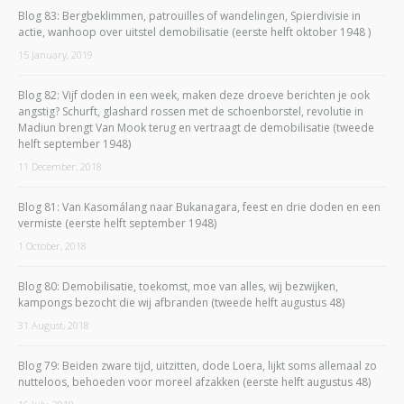
Blog 83: Bergbeklimmen, patrouilles of wandelingen, Spierdivisie in
actie, wanhoop over uitstel demobilisatie (eerste helft oktober 1948 )
15 January, 2019
Blog 82: Vijf doden in een week, maken deze droeve berichten je ook
angstig? Schurft, glashard rossen met de schoenborstel, revolutie in
Madiun brengt Van Mook terug en vertraagt de demobilisatie (tweede
helft september 1948)
11 December, 2018
Blog 81: Van Kasomálang naar Bukanagara, feest en drie doden en een
vermiste (eerste helft september 1948)
1 October, 2018
Blog 80: Demobilisatie, toekomst, moe van alles, wij bezwijken,
kampongs bezocht die wij afbranden (tweede helft augustus 48)
31 August, 2018
Blog 79: Beiden zware tijd, uitzitten, dode Loera, lijkt soms allemaal zo
nutteloos, behoeden voor moreel afzakken (eerste helft augustus 48)