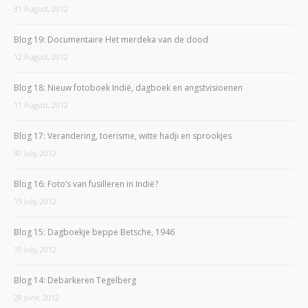
31 August, 2012
Blog 19: Documentaire Het merdeka van de dood
12 August, 2012
Blog 18: Nieuw fotoboek Indië, dagboek en angstvisioenen
11 August, 2012
Blog 17: Verandering, toerisme, witte hadji en sprookjes
30 July, 2012
Blog 16: Foto’s van fusilleren in Indië?
15 July, 2012
Blog 15: Dagboekje beppe Betsche, 1946
10 July, 2012
Blog 14: Debarkeren Tegelberg
28 June, 2012