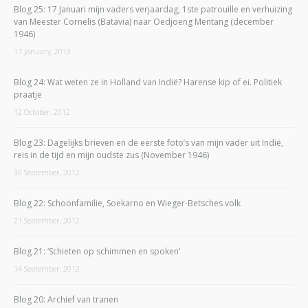
Blog 25: 17 Januari mijn vaders verjaardag, 1ste patrouille en verhuizing
van Meester Cornelis (Batavia) naar Oedjoeng Mentang (december
1946)
17 January, 2013
Blog 24: Wat weten ze in Holland van Indië? Harense kip of ei. Politiek
praatje
12 October, 2012
Blog 23: Dagelijks brieven en de eerste foto’s van mijn vader uit Indië,
reis in de tijd en mijn oudste zus (November 1946)
30 September, 2012
Blog 22: Schoonfamilie, Soekarno en Wieger-Betsches volk
21 September, 2012
Blog 21: ‘Schieten op schimmen en spoken’
14 September, 2012
Blog 20: Archief van tranen