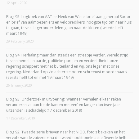
12 April, 2020
Blog 95: Logboek van AAT-er Henk van Welie, brief aan generaal Spoor
en brief van aalmoezeniers en veldpredikers: hoogste tijd om naar huis
te gaan, te veel legeronderdelen gaan naar de kloten (tweede helft
maart 1949)
29 February, 2020
Blog 94: Herhaling maar dan steeds een streepje verder. Wereldstrijd
tussen hemel en aarde, politieke partijen en verdeeldheid, onze
regering schippert met het buitenland en wij, ons leger met onze
regering. Nederland op z’n achterste poten schreeuwt moordenaars!
(eerste helft tot en met 19 maart 1949)
26 January, 2020
Blog 93: Onderzoek in uitvoering: ‘Wanneer verhalen elkaar raken
veranderen ze aan beide kanten meteen’ en langer dan twee jaar
uitzenden is schadelijk (17 december 2019)
17 December, 2019
Blog 92: Tweede serie brieven naar het NIOD, foto’s bekeken en het
vervolg van de zuivering na de tweede politionele actie (tweede helft