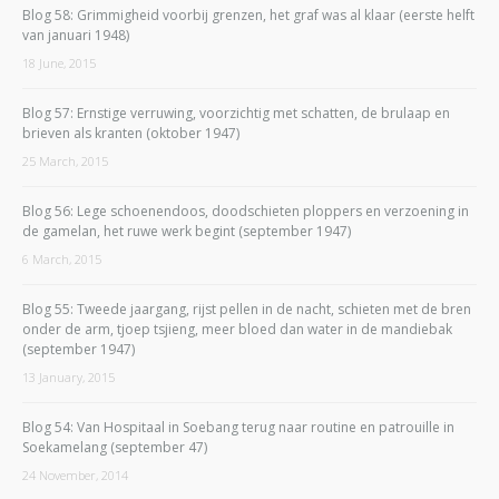
Blog 58: Grimmigheid voorbij grenzen, het graf was al klaar (eerste helft
van januari 1948)
18 June, 2015
Blog 57: Ernstige verruwing, voorzichtig met schatten, de brulaap en
brieven als kranten (oktober 1947)
25 March, 2015
Blog 56: Lege schoenendoos, doodschieten ploppers en verzoening in
de gamelan, het ruwe werk begint (september 1947)
6 March, 2015
Blog 55: Tweede jaargang, rijst pellen in de nacht, schieten met de bren
onder de arm, tjoep tsjieng, meer bloed dan water in de mandiebak
(september 1947)
13 January, 2015
Blog 54: Van Hospitaal in Soebang terug naar routine en patrouille in
Soekamelang (september 47)
24 November, 2014