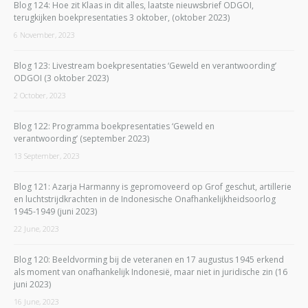
Blog 124: Hoe zit Klaas in dit alles, laatste nieuwsbrief ODGOI,
terugkijken boekpresentaties 3 oktober, (oktober 2023)
6 November, 2023
Blog 123: Livestream boekpresentaties ‘Geweld en verantwoording’
ODGOI (3 oktober 2023)
2 October, 2023
Blog 122: Programma boekpresentaties ‘Geweld en
verantwoording’ (september 2023)
13 September, 2023
Blog 121: Azarja Harmanny is gepromoveerd op Grof geschut, artillerie
en luchtstrijdkrachten in de Indonesische Onafhankelijkheidsoorlog
1945-1949 (juni 2023)
22 June, 2023
Blog 120: Beeldvorming bij de veteranen en 17 augustus 1945 erkend
als moment van onafhankelijk Indonesië, maar niet in juridische zin (16
juni 2023)
16 June, 2023