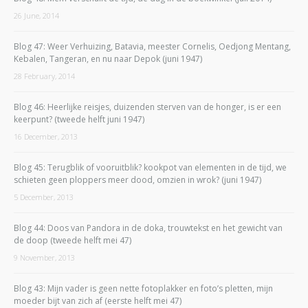
26 June, 2014
Blog 47: Weer Verhuizing, Batavia, meester Cornelis, Oedjong Mentang,
Kebalen, Tangeran, en nu naar Depok (juni 1947)
28 February, 2014
Blog 46: Heerlijke reisjes, duizenden sterven van de honger, is er een
keerpunt? (tweede helft juni 1947)
16 December, 2013
Blog 45: Terugblik of vooruitblik? kookpot van elementen in de tijd, we
schieten geen ploppers meer dood, omzien in wrok? (juni 1947)
5 December, 2013
Blog 44: Doos van Pandora in de doka, trouwtekst en het gewicht van
de doop (tweede helft mei 47)
9 November, 2013
Blog 43: Mijn vader is geen nette fotoplakker en foto’s pletten, mijn
moeder bijt van zich af (eerste helft mei 47)