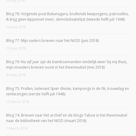
16 July, 2018
Blog 78: Volgende post Bukanagara, brullende kwajongens, patrouilles,
ik krijg geen kippenvel meer, demobilisatielijst (tweede helft juli 1948)
19 June, 2018
Blog 77: Mijn vaders brieven naar het NIOD (juni 2018)
13 June, 2018
Blog 76: Na vijf jaar zijn de bamboemanden eindelijk weer bij mij thuis,
mijn moeders brieven nooit in het theemeubel (mei 2018)
30 May, 2018
Blog 75: Prullen, luitenant Spier divisie, kampongs in de fik, trouwdag en
verkiezingen (eerste helft juli 1948)
13 March, 2018
Blog 74: Brieven naar het archief en de blogs Taboe in het theemeubel
naar de bibliotheek van het NIOD (maart 2018)
7 March, 2018