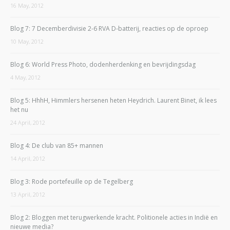
16 May, 2012
Blog 7: 7 Decemberdivisie 2-6 RVA D-batterij, reacties op de oproep
10 May, 2012
Blog 6: World Press Photo, dodenherdenking en bevrijdingsdag
4 May, 2012
Blog 5: HhhH, Himmlers hersenen heten Heydrich. Laurent Binet, ik lees
het nu
24 April, 2012
Blog 4: De club van 85+ mannen
14 April, 2012
Blog 3: Rode portefeuille op de Tegelberg
13 April, 2012
Blog 2: Bloggen met terugwerkende kracht. Politionele acties in Indië en
nieuwe media?