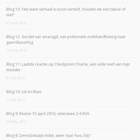
Blog 13: ‘Het ware verhaal is nooit verteld’, houden we een taboe of
niet?
21 June, 2012
Blog 12: Gordel van smaragd, van politionele ordehandhaving naar
guerrillaoorlog
14 June, 2012
Blog 11: Laatste reactie op Checkpoint Charlie, een volle neef van mijn
moeder
8 June, 2012
Blog 10: Uit en thuis
1 June, 2012
Blog 9: Reünie 15 april 2010, veteranen 2-6 RVA
25 May, 2012
Blog 8: Demobilisatie Indië, weer naar huis, blij?