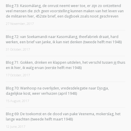
Blog 73: Kasomálang, de onrust neemt weer toe, er zijn zo ontzettend
veel mensen die zich geen voorstelling kunnen maken van het leven van
de militairen hier, 452ste brief, een dagboek zoals nooit geschreven
27 November, 2017
Blog 72: van Soekamandi naar Kasomálang, theefabriek draait, hard
werken, een brief van Janke, ik kan niet denken (tweede helft mei 1948)
31 October, 2017
Blog 71: Gokken, drinken en klappen uitdelen, het verschil tussen jij thuis
en ik hier, ik walg ervan (eerste helft mei 1948)
17 October, 2017
Blog 70: Wanhoop na overlijden, vredesdelegatie naar Djogja,
dagelijkse kost, weer verhuizen (april 1948)
15 August, 2017
Blog 69: De toekomst en de dood van pake Veenema, mokerslag, het
lange wachten (tweede helft maart 1948)
12 June, 2017