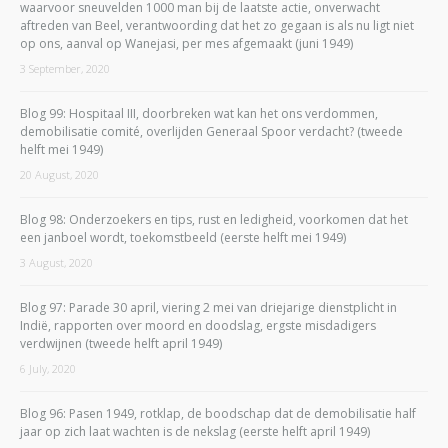
waarvoor sneuvelden 1000 man bij de laatste actie, onverwacht
aftreden van Beel, verantwoording dat het zo gegaan is als nu ligt niet
op ons, aanval op Wanejasi, per mes afgemaakt (juni 1949)
3 September, 2020
Blog 99: Hospitaal III, doorbreken wat kan het ons verdommen,
demobilisatie comité, overlijden Generaal Spoor verdacht? (tweede
helft mei 1949)
20 August, 2020
Blog 98: Onderzoekers en tips, rust en ledigheid, voorkomen dat het
een janboel wordt, toekomstbeeld (eerste helft mei 1949)
3 August, 2020
Blog 97: Parade 30 april, viering 2 mei van driejarige dienstplicht in
Indië, rapporten over moord en doodslag, ergste misdadigers
verdwijnen (tweede helft april 1949)
6 July, 2020
Blog 96: Pasen 1949, rotklap, de boodschap dat de demobilisatie half
jaar op zich laat wachten is de nekslag (eerste helft april 1949)