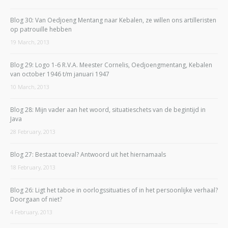
Blog 30: Van Oedjoeng Mentang naar Kebalen, ze willen ons artilleristen
op patrouille hebben
19 March, 2013
Blog 29: Logo 1-6 R.V.A. Meester Cornelis, Oedjoengmentang, Kebalen
van october 1946 t/m januari 1947
10 March, 2013
Blog 28: Mijn vader aan het woord, situatieschets van de begintijd in
Java
28 February, 2013
Blog 27: Bestaat toeval? Antwoord uit het hiernamaals
18 February, 2013
Blog 26: Ligt het taboe in oorlogssituaties of in het persoonlijke verhaal?
Doorgaan of niet?
4 February, 2013