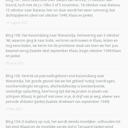
boord, toch met de J.v. Olbv 3 of 5 november, 18 oktober naar Batavia,
15 oktober naar Batavia; hier en daar wordt het weer rumoerig; kist
dichtspijkeren (deel van oktober 1949, Klaas en Janke)
12 August, 2021
Blog 106: Van Kasomálang naar Wanaredja, herinnering aan 3 oktober
’46, waarom ging ik naar Indië, verloren vertrouwen in Klaas, kisten en
nog eens kisten, we keren tot de primitieve staat van toen we hier pas
kwamen terug (laatste deel september Klaas, begin oktober 1949 Klaas
en Janke)
28 June, 2021
Blog 105: Vertrek uit patrouillegebied rond Kasomálang naar
Wanaredja, het goede gevoel dat we het gebied ‘rustig’ overdragen,
voorbereidingen terugreis, afscheidsfeestje is beestenbende,
oneindige opluchting, heel hoog tijd dat wij praten in plaats van
schrijven (Klaas); ik geloof niet meer in je, ik drijf van je weg, alweer een
periode afsluiten (Janke) (laatste driekwart van september 1949)
4 May, 2021
Blog 104: D-batterij op rust, het wordt steeds moeilijker, volhouden tot
het eind (Klaas) en de moeilijke eerste tijd in Ternaard (Janke) (eind