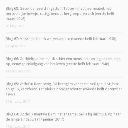
Blog 68: Gecondenseerd in gedicht Taboe in het theemeubel, het
persoonlijke bevrijd, rustig, bendes hergroeperen zich (eerste helft
maart 1948)
18 May, 2017
Blog 67: Misschien ben ik wel veranderd (tweede helft februari 1948)
11 April, 2017
Blog 66: Goddelijk dilemma, ik schiet een mens neer en leg er een lapje
op, eeuwige cirkelgang van het leven (eerste helft februari 1948)
14 February, 2017
Blog 65: Verlof in Bandoeng, EM brengers van recht, veiligheid, vrijheid
en geluk, kerstfeest. Ter plekke doodgeschoten (tweede helft december
1947)
31 January, 2017
Blog 64: Dodelijk mentale klem, het Theemeubel is bij mij thuis, op naar
de lange eindspurt (17 januari 2017)
17 January, 2017