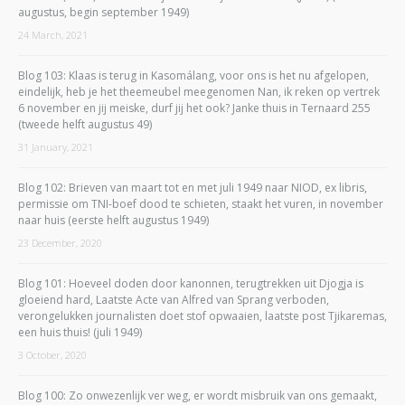
augustus, begin september 1949)
24 March, 2021
Blog 103: Klaas is terug in Kasomálang, voor ons is het nu afgelopen,
eindelijk, heb je het theemeubel meegenomen Nan, ik reken op vertrek
6 november en jij meiske, durf jij het ook? Janke thuis in Ternaard 255
(tweede helft augustus 49)
31 January, 2021
Blog 102: Brieven van maart tot en met juli 1949 naar NIOD, ex libris,
permissie om TNI-boef dood te schieten, staakt het vuren, in november
naar huis (eerste helft augustus 1949)
23 December, 2020
Blog 101: Hoeveel doden door kanonnen, terugtrekken uit Djogja is
gloeiend hard, Laatste Acte van Alfred van Sprang verboden,
verongelukken journalisten doet stof opwaaien, laatste post Tjikaremas,
een huis thuis! (juli 1949)
3 October, 2020
Blog 100: Zo onwezenlijk ver weg, er wordt misbruik van ons gemaakt,