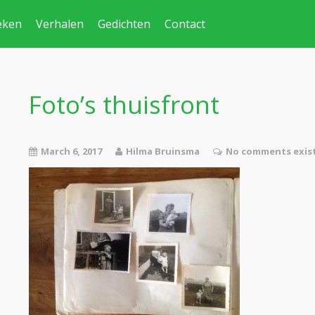
eken
Verhalen
Gedichten
Contact
Foto’s thuisfront
March 6, 2017
Hilma Bruinsma
No comments exis