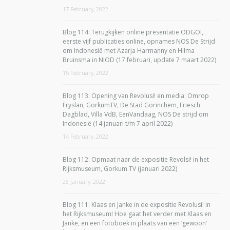
17 February, 2022
Blog 114: Terugkijken online presentatie ODGOI,
eerste vijf publicaties online, opnames NOS De Strijd
om Indonesië met Azarja Harmanny en Hilma
Bruinsma in NIOD (17 februari, update 7 maart 2022)
15 February, 2022
Blog 113: Opening van Revolusi! en media: Omrop
Fryslan, GorkumTV, De Stad Gorinchem, Friesch
Dagblad, Villa VdB, EenVandaag, NOS De strijd om
Indonesië (14 januari t/m 7 april 2022)
14 February, 2022
Blog 112: Opmaat naar de expositie Revolsi! in het
Rijksmuseum, Gorkum TV (januari 2022)
26 January, 2022
Blog 111: Klaas en Janke in de expositie Revolusi! in
het Rijksmuseum! Hoe gaat het verder met Klaas en
Janke, en een fotoboek in plaats van een ‘gewoon’