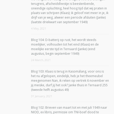
terugreis, afscheidsfeestje is beestenbende,
oneindige opluchting, heel hoog tijd dat wij praten in
plaats van schrijven (Klaas); ik geloof niet meer in je, ik
drijf van je weg, alweer een periode afsluiten (Janke)
(laatste driekwart van september 1949)
4 May, 2021
Blog 104: D-batterij op rust, het wordt steeds
moeilijker, volhouden tot het eind (Klaas) en de
moeilijke eerste tijd in Ternaard (Janke) (eind
augustus, begin september 1949)
24 March, 2021
Blog 103: Klaas is terug in Kasomálang, voor ons is
het nu afgelopen, eindelijk, heb je het theemeubel
meegenomen Nan, ik reken op vertrek 6 november en
jij meiske, durf jij het ook? Janke thuis in Ternaard 255
(tweede helft augustus 49)
31 January, 2021
Blog 102: Brieven van maart tot en met juli 1949 naar
NIOD, ex libris, permissie om TNI-boef dood te