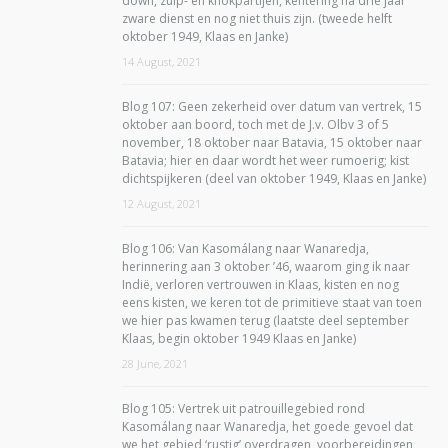
down, zuip- en knokpartijen, kentering na drie jaar
zware dienst en nog niet thuis zijn. (tweede helft
oktober 1949, Klaas en Janke)
14 August, 2021
Blog 107: Geen zekerheid over datum van vertrek, 15
oktober aan boord, toch met de J.v. Olbv 3 of 5
november, 18 oktober naar Batavia, 15 oktober naar
Batavia; hier en daar wordt het weer rumoerig; kist
dichtspijkeren (deel van oktober 1949, Klaas en Janke)
12 August, 2021
Blog 106: Van Kasomálang naar Wanaredja,
herinnering aan 3 oktober ’46, waarom ging ik naar
Indië, verloren vertrouwen in Klaas, kisten en nog
eens kisten, we keren tot de primitieve staat van toen
we hier pas kwamen terug (laatste deel september
Klaas, begin oktober 1949 Klaas en Janke)
28 June, 2021
Blog 105: Vertrek uit patrouillegebied rond
Kasomálang naar Wanaredja, het goede gevoel dat
we het gebied ‘rustig’ overdragen, voorbereidingen