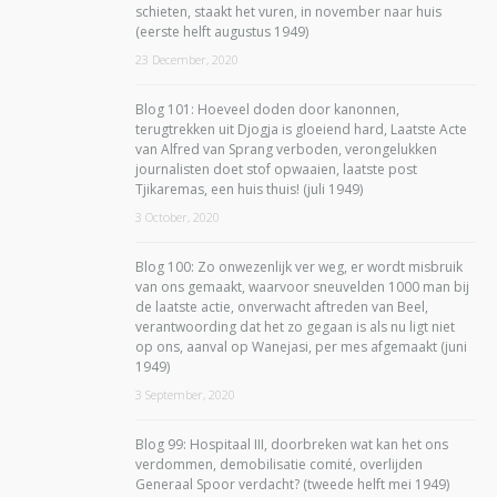
schieten, staakt het vuren, in november naar huis
(eerste helft augustus 1949)
23 December, 2020
Blog 101: Hoeveel doden door kanonnen,
terugtrekken uit Djogja is gloeiend hard, Laatste Acte
van Alfred van Sprang verboden, verongelukken
journalisten doet stof opwaaien, laatste post
Tjikaremas, een huis thuis! (juli 1949)
3 October, 2020
Blog 100: Zo onwezenlijk ver weg, er wordt misbruik
van ons gemaakt, waarvoor sneuvelden 1000 man bij
de laatste actie, onverwacht aftreden van Beel,
verantwoording dat het zo gegaan is als nu ligt niet
op ons, aanval op Wanejasi, per mes afgemaakt (juni
1949)
3 September, 2020
Blog 99: Hospitaal III, doorbreken wat kan het ons
verdommen, demobilisatie comité, overlijden
Generaal Spoor verdacht? (tweede helft mei 1949)