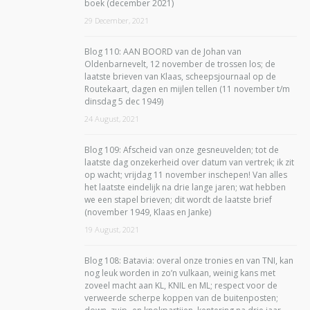
boek (december 2021)
29 December, 2021
Blog 110: AAN BOORD van de Johan van
Oldenbarnevelt, 12 november de trossen los; de
laatste brieven van Klaas, scheepsjournaal op de
Routekaart, dagen en mijlen tellen (11 november t/m
dinsdag 5 dec 1949)
24 August, 2021
Blog 109: Afscheid van onze gesneuvelden; tot de
laatste dag onzekerheid over datum van vertrek; ik zit
op wacht; vrijdag 11 november inschepen! Van alles
het laatste eindelijk na drie lange jaren; wat hebben
we een stapel brieven; dit wordt de laatste brief
(november 1949, Klaas en Janke)
19 August, 2021
Blog 108: Batavia: overal onze tronies en van TNI, kan
nog leuk worden in zo’n vulkaan, weinig kans met
zoveel macht aan KL, KNIL en ML; respect voor de
verweerde scherpe koppen van de buitenposten;