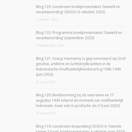
Blog 123: Livestream boekpresentaties ‘Geweld en
verantwoording’ ODGOI (3 oktober 2023)
2 October, 2023
Blog 122: Programma boekpresentaties ‘Geweld en
verantwoording’ (september 2023)
13 September, 2023
Blog 121: Azarja Harmanny is gepromoveerd op Grof
geschut, artillerie en luchtstrijdkrachten in de
Indonesische Onafhankelijkheidsoorlog 1945-1949
(juni 2023)
22 June, 2023
Blog 120: Beeldvorming bij de veteranen en 17
augustus 1945 erkend als moment van onafhankelijk
Indonesië, maar niet in juridische zin (16 juni 2023)
16 June, 2023
Blog 119: Livestream bespreking ODGOI in Tweede
kamer 14 juni; boekpresentaties 3 oktober (juni 2023)