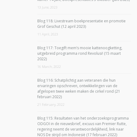
13 June, 2023
Blog 118: Livestream boekpresentatie en promotie
Grof Geschut (12 april 2023)
11 April, 2023
Blog 117: Toegift mem’s mooie kattenoogketting,
uitgebreid programma rond Revolusi! (15 maart
2022)
16 March, 2022
Blog 116: Schatplichtig aan veteranen die hun
ervaringen opschreven, ontwikkelingen van de
afgelopen twee weken maken de cirkel rond (21
februari 2022)
21 February, 2022
Blog 115: Resultaten van het onderzoeksprogramma
ODGOI in de nieuwsbrief, excuus van Premier Rutte,
regering neemt de verantwoordelijkheid, link naar
NOS De strijd om Indonesië (17 februari 2022)