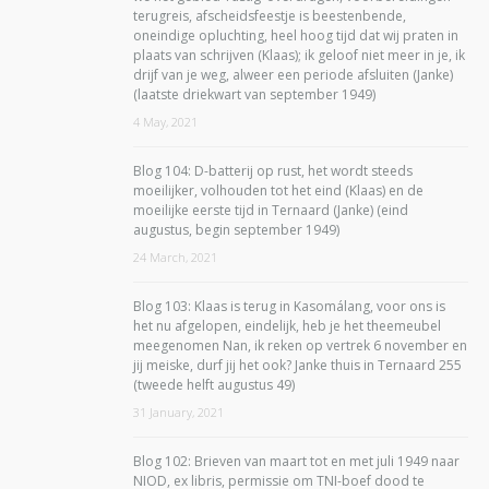
terugreis, afscheidsfeestje is beestenbende,
oneindige opluchting, heel hoog tijd dat wij praten in
plaats van schrijven (Klaas); ik geloof niet meer in je, ik
drijf van je weg, alweer een periode afsluiten (Janke)
(laatste driekwart van september 1949)
4 May, 2021
Blog 104: D-batterij op rust, het wordt steeds
moeilijker, volhouden tot het eind (Klaas) en de
moeilijke eerste tijd in Ternaard (Janke) (eind
augustus, begin september 1949)
24 March, 2021
Blog 103: Klaas is terug in Kasomálang, voor ons is
het nu afgelopen, eindelijk, heb je het theemeubel
meegenomen Nan, ik reken op vertrek 6 november en
jij meiske, durf jij het ook? Janke thuis in Ternaard 255
(tweede helft augustus 49)
31 January, 2021
Blog 102: Brieven van maart tot en met juli 1949 naar
NIOD, ex libris, permissie om TNI-boef dood te