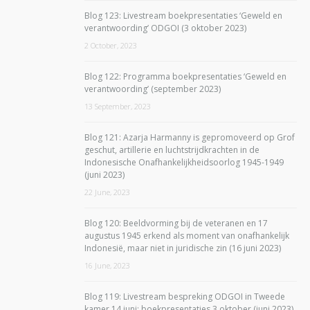
Blog 123: Livestream boekpresentaties ‘Geweld en
verantwoording’ ODGOI (3 oktober 2023)
2 October, 2023
Blog 122: Programma boekpresentaties ‘Geweld en
verantwoording’ (september 2023)
13 September, 2023
Blog 121: Azarja Harmanny is gepromoveerd op Grof
geschut, artillerie en luchtstrijdkrachten in de
Indonesische Onafhankelijkheidsoorlog 1945-1949
(juni 2023)
22 June, 2023
Blog 120: Beeldvorming bij de veteranen en 17
augustus 1945 erkend als moment van onafhankelijk
Indonesië, maar niet in juridische zin (16 juni 2023)
16 June, 2023
Blog 119: Livestream bespreking ODGOI in Tweede
kamer 14 juni; boekpresentaties 3 oktober (juni 2023)