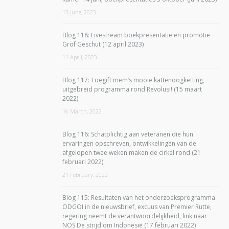
13 June, 2023
Blog 118: Livestream boekpresentatie en promotie
Grof Geschut (12 april 2023)
11 April, 2023
Blog 117: Toegift mem’s mooie kattenoogketting,
uitgebreid programma rond Revolusi! (15 maart
2022)
16 March, 2022
Blog 116: Schatplichtig aan veteranen die hun
ervaringen opschreven, ontwikkelingen van de
afgelopen twee weken maken de cirkel rond (21
februari 2022)
21 February, 2022
Blog 115: Resultaten van het onderzoeksprogramma
ODGOI in de nieuwsbrief, excuus van Premier Rutte,
regering neemt de verantwoordelijkheid, link naar
NOS De strijd om Indonesië (17 februari 2022)