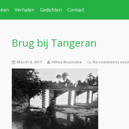
eken
Verhalen
Gedichten
Contact
Brug bij Tangeran
March 6, 2017
Hilma Bruinsma
No comments exis