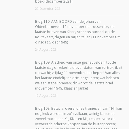
boek (december 2021)
29 December, 2021
Blog 110: AAN BOORD van de Johan van
Oldenbarnevelt, 12 november de trossen los; de
laatste brieven van Klaas, scheepsjournaal op de
Routekaart, dagen en mijlen tellen (11 november t/m
dinsdag 5 dec 1949)
24 August, 2021
Blog 109: Afscheid van onze gesneuvelden; tot de
laatste dag onzekerheid over datum van vertrek; ik zit
op wacht; vrijdag 11 november inschepen! Van alles
het laatste eindelijk na drie lange jaren; wat hebben
we een stapel brieven; dit wordt de laatste brief
(november 1949, Klaas en Janke)
19 August, 2021
Blog 108: Batavia: overal onze tronies en van TNI, kan
nog leuk worden in zo’n vulkaan, weinig kans met
zoveel macht aan KL, KNIL en ML; respect voor de
verweerde scherpe koppen van de buitenposten;