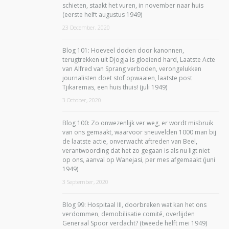
schieten, staakt het vuren, in november naar huis
(eerste helft augustus 1949)
23 December, 2020
Blog 101: Hoeveel doden door kanonnen,
terugtrekken uit Djogja is gloeiend hard, Laatste Acte
van Alfred van Sprang verboden, verongelukken
journalisten doet stof opwaaien, laatste post
Tjikaremas, een huis thuis! (juli 1949)
3 October, 2020
Blog 100: Zo onwezenlijk ver weg, er wordt misbruik
van ons gemaakt, waarvoor sneuvelden 1000 man bij
de laatste actie, onverwacht aftreden van Beel,
verantwoording dat het zo gegaan is als nu ligt niet
op ons, aanval op Wanejasi, per mes afgemaakt (juni
1949)
3 September, 2020
Blog 99: Hospitaal III, doorbreken wat kan het ons
verdommen, demobilisatie comité, overlijden
Generaal Spoor verdacht? (tweede helft mei 1949)