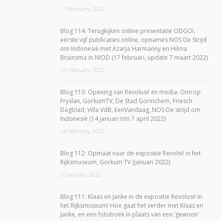
17 February, 2022
Blog 114: Terugkijken online presentatie ODGOI,
eerste vijf publicaties online, opnames NOS De Strijd
om Indonesië met Azarja Harmanny en Hilma
Bruinsma in NIOD (17 februari, update 7 maart 2022)
15 February, 2022
Blog 113: Opening van Revolusi! en media: Omrop
Fryslan, GorkumTV, De Stad Gorinchem, Friesch
Dagblad, Villa VdB, EenVandaag, NOS De strijd om
Indonesië (14 januari t/m 7 april 2022)
14 February, 2022
Blog 112: Opmaat naar de expositie Revolsi! in het
Rijksmuseum, Gorkum TV (januari 2022)
26 January, 2022
Blog 111: Klaas en Janke in de expositie Revolusi! in
het Rijksmuseum! Hoe gaat het verder met Klaas en
Janke, en een fotoboek in plaats van een ‘gewoon’