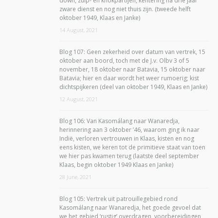
down, zuip- en knokpartijen, kentering na drie jaar
zware dienst en nog niet thuis zijn. (tweede helft
oktober 1949, Klaas en Janke)
14 August, 2021
Blog 107: Geen zekerheid over datum van vertrek, 15
oktober aan boord, toch met de J.v. Olbv 3 of 5
november, 18 oktober naar Batavia, 15 oktober naar
Batavia; hier en daar wordt het weer rumoerig; kist
dichtspijkeren (deel van oktober 1949, Klaas en Janke)
12 August, 2021
Blog 106: Van Kasomálang naar Wanaredja,
herinnering aan 3 oktober ’46, waarom ging ik naar
Indië, verloren vertrouwen in Klaas, kisten en nog
eens kisten, we keren tot de primitieve staat van toen
we hier pas kwamen terug (laatste deel september
Klaas, begin oktober 1949 Klaas en Janke)
28 June, 2021
Blog 105: Vertrek uit patrouillegebied rond
Kasomálang naar Wanaredja, het goede gevoel dat
we het gebied ‘rustig’ overdragen, voorbereidingen