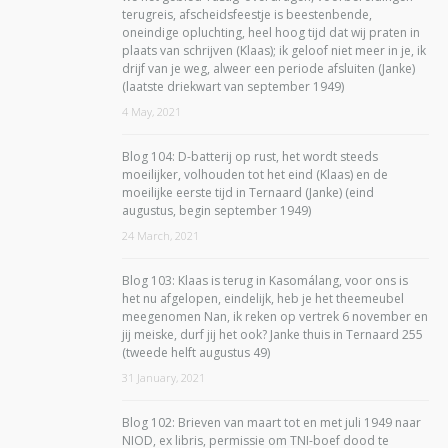
terugreis, afscheidsfeestje is beestenbende,
oneindige opluchting, heel hoog tijd dat wij praten in
plaats van schrijven (Klaas); ik geloof niet meer in je, ik
drijf van je weg, alweer een periode afsluiten (Janke)
(laatste driekwart van september 1949)
4 May, 2021
Blog 104: D-batterij op rust, het wordt steeds
moeilijker, volhouden tot het eind (Klaas) en de
moeilijke eerste tijd in Ternaard (Janke) (eind
augustus, begin september 1949)
24 March, 2021
Blog 103: Klaas is terug in Kasomálang, voor ons is
het nu afgelopen, eindelijk, heb je het theemeubel
meegenomen Nan, ik reken op vertrek 6 november en
jij meiske, durf jij het ook? Janke thuis in Ternaard 255
(tweede helft augustus 49)
31 January, 2021
Blog 102: Brieven van maart tot en met juli 1949 naar
NIOD, ex libris, permissie om TNI-boef dood te