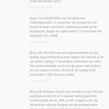
boek (december 2021)
29 December, 2021
Blog 110: AAN BOORD van de Johan van
Oldenbarnevelt, 12 november de trossen los; de
laatste brieven van Klaas, scheepsjournaal op de
Routekaart, dagen en mijlen tellen (11 november t/m
dinsdag 5 dec 1949)
24 August, 2021
Blog 109: Afscheid van onze gesneuvelden; tot de
laatste dag onzekerheid over datum van vertrek; ik zit
op wacht; vrijdag 11 november inschepen! Van alles
het laatste eindelijk na drie lange jaren; wat hebben
we een stapel brieven; dit wordt de laatste brief
(november 1949, Klaas en Janke)
19 August, 2021
Blog 108: Batavia: overal onze tronies en van TNI, kan
nog leuk worden in zo’n vulkaan, weinig kans met
zoveel macht aan KL, KNIL en ML; respect voor de
verweerde scherpe koppen van de buitenposten;