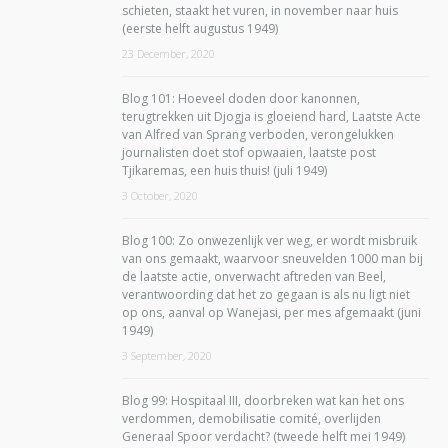
schieten, staakt het vuren, in november naar huis
(eerste helft augustus 1949)
23 December, 2020
Blog 101: Hoeveel doden door kanonnen,
terugtrekken uit Djogja is gloeiend hard, Laatste Acte
van Alfred van Sprang verboden, verongelukken
journalisten doet stof opwaaien, laatste post
Tjikaremas, een huis thuis! (juli 1949)
3 October, 2020
Blog 100: Zo onwezenlijk ver weg, er wordt misbruik
van ons gemaakt, waarvoor sneuvelden 1000 man bij
de laatste actie, onverwacht aftreden van Beel,
verantwoording dat het zo gegaan is als nu ligt niet
op ons, aanval op Wanejasi, per mes afgemaakt (juni
1949)
3 September, 2020
Blog 99: Hospitaal III, doorbreken wat kan het ons
verdommen, demobilisatie comité, overlijden
Generaal Spoor verdacht? (tweede helft mei 1949)