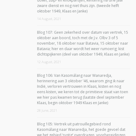
down, zuip- en knokpartijen, kentering na drie jaar
zware dienst en nog niet thuis zijn. (tweede helft
oktober 1949, Klaas en Janke)
14 August, 2021
Blog 107: Geen zekerheid over datum van vertrek, 15
oktober aan boord, toch met de J.v. Olbv 3 of 5
november, 18 oktober naar Batavia, 15 oktober naar
Batavia; hier en daar wordt het weer rumoerig; kist
dichtspijkeren (deel van oktober 1949, Klaas en Janke)
12 August, 2021
Blog 106: Van Kasomálang naar Wanaredja,
herinnering aan 3 oktober ’46, waarom ging ik naar
Indië, verloren vertrouwen in Klaas, kisten en nog
eens kisten, we keren tot de primitieve staat van toen
we hier pas kwamen terug (laatste deel september
Klaas, begin oktober 1949 Klaas en Janke)
28 June, 2021
Blog 105: Vertrek uit patrouillegebied rond
Kasomálang naar Wanaredja, het goede gevoel dat
we het gebied ‘rustig’ overdragen, voorbereidingen