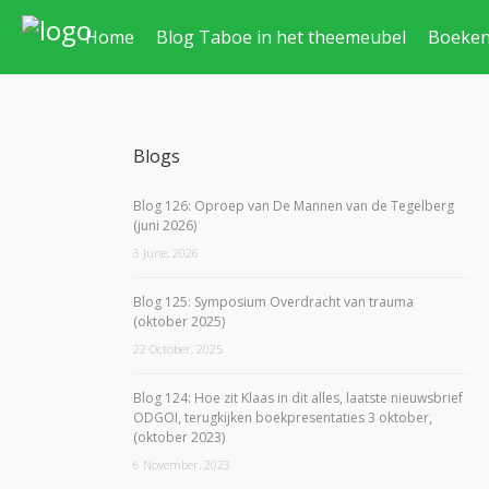
Home
Blog Taboe in het theemeubel
Boeke
Blogs
Blog 126: Oproep van De Mannen van de Tegelberg
(juni 2026)
3 June, 2026
Blog 125: Symposium Overdracht van trauma
(oktober 2025)
22 October, 2025
Blog 124: Hoe zit Klaas in dit alles, laatste nieuwsbrief
ODGOI, terugkijken boekpresentaties 3 oktober,
(oktober 2023)
6 November, 2023