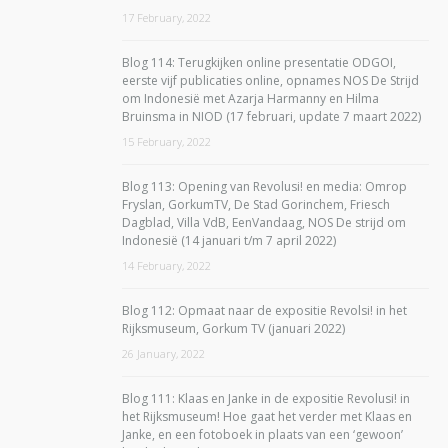
17 February, 2022
Blog 114: Terugkijken online presentatie ODGOI,
eerste vijf publicaties online, opnames NOS De Strijd
om Indonesië met Azarja Harmanny en Hilma
Bruinsma in NIOD (17 februari, update 7 maart 2022)
15 February, 2022
Blog 113: Opening van Revolusi! en media: Omrop
Fryslan, GorkumTV, De Stad Gorinchem, Friesch
Dagblad, Villa VdB, EenVandaag, NOS De strijd om
Indonesië (14 januari t/m 7 april 2022)
14 February, 2022
Blog 112: Opmaat naar de expositie Revolsi! in het
Rijksmuseum, Gorkum TV (januari 2022)
26 January, 2022
Blog 111: Klaas en Janke in de expositie Revolusi! in
het Rijksmuseum! Hoe gaat het verder met Klaas en
Janke, en een fotoboek in plaats van een ‘gewoon’