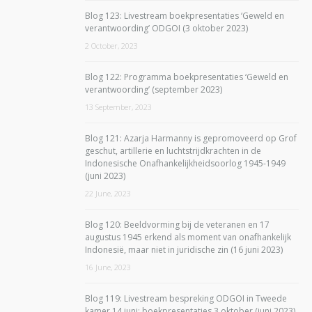
Blog 123: Livestream boekpresentaties ‘Geweld en
verantwoording’ ODGOI (3 oktober 2023)
2 October, 2023
Blog 122: Programma boekpresentaties ‘Geweld en
verantwoording’ (september 2023)
13 September, 2023
Blog 121: Azarja Harmanny is gepromoveerd op Grof
geschut, artillerie en luchtstrijdkrachten in de
Indonesische Onafhankelijkheidsoorlog 1945-1949
(juni 2023)
22 June, 2023
Blog 120: Beeldvorming bij de veteranen en 17
augustus 1945 erkend als moment van onafhankelijk
Indonesië, maar niet in juridische zin (16 juni 2023)
16 June, 2023
Blog 119: Livestream bespreking ODGOI in Tweede
kamer 14 juni; boekpresentaties 3 oktober (juni 2023)