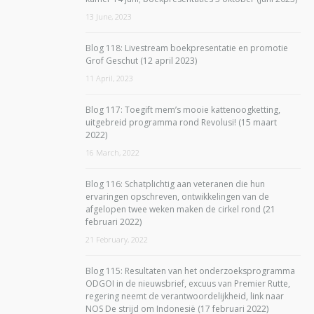
13 June, 2023
Blog 118: Livestream boekpresentatie en promotie
Grof Geschut (12 april 2023)
11 April, 2023
Blog 117: Toegift mem’s mooie kattenoogketting,
uitgebreid programma rond Revolusi! (15 maart
2022)
16 March, 2022
Blog 116: Schatplichtig aan veteranen die hun
ervaringen opschreven, ontwikkelingen van de
afgelopen twee weken maken de cirkel rond (21
februari 2022)
21 February, 2022
Blog 115: Resultaten van het onderzoeksprogramma
ODGOI in de nieuwsbrief, excuus van Premier Rutte,
regering neemt de verantwoordelijkheid, link naar
NOS De strijd om Indonesië (17 februari 2022)