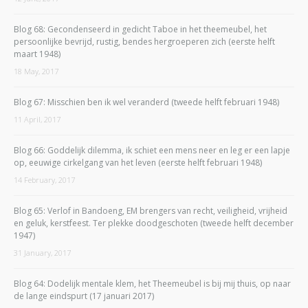
Blog 68: Gecondenseerd in gedicht Taboe in het theemeubel, het
persoonlijke bevrijd, rustig, bendes hergroeperen zich (eerste helft
maart 1948)
18 May, 2017
Blog 67: Misschien ben ik wel veranderd (tweede helft februari 1948)
11 April, 2017
Blog 66: Goddelijk dilemma, ik schiet een mens neer en leg er een lapje
op, eeuwige cirkelgang van het leven (eerste helft februari 1948)
14 February, 2017
Blog 65: Verlof in Bandoeng, EM brengers van recht, veiligheid, vrijheid
en geluk, kerstfeest. Ter plekke doodgeschoten (tweede helft december
1947)
31 January, 2017
Blog 64: Dodelijk mentale klem, het Theemeubel is bij mij thuis, op naar
de lange eindspurt (17 januari 2017)