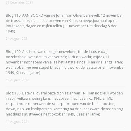
29 December, 2021
Blog 110: AAN BOORD van de Johan van Oldenbarnevelt, 12 november
de trossen los; de laatste brieven van Klaas, scheepsjournaal op de
Routekaart, dagen en mijlen tellen (11 november t/m dinsdag 5 dec
1949)
24 August, 2021
Blog 109: Afscheid van onze gesneuvelden; tot de laatste dag
onzekerheid over datum van vertrek; ik zit op wacht; vrijdag 11
november inschepen! Van alles het laatste eindelijk na drie lange jaren;
wat hebben we een stapel brieven; dit wordt de laatste brief (november
1949, Klaas en Janke)
19 August, 2021
Blog 108: Batavia: overal onze tronies en van TNI, kan nog leuk worden
in zo’n vulkaan, weinig kans met zoveel macht aan KL, KNIL en ML;
respect voor de verweerde scherpe koppen van de buitenposten;
down, zuip- en knokpartijen, kentering na drie jaar zware dienst en nog
niet thuis zijn. (tweede helft oktober 1949, Klaas en Janke)
14 August, 2021