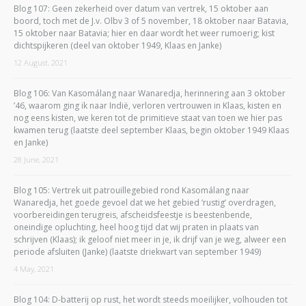
Blog 107: Geen zekerheid over datum van vertrek, 15 oktober aan
boord, toch met de J.v. Olbv 3 of 5 november, 18 oktober naar Batavia,
15 oktober naar Batavia; hier en daar wordt het weer rumoerig; kist
dichtspijkeren (deel van oktober 1949, Klaas en Janke)
12 August, 2021
Blog 106: Van Kasomálang naar Wanaredja, herinnering aan 3 oktober
’46, waarom ging ik naar Indië, verloren vertrouwen in Klaas, kisten en
nog eens kisten, we keren tot de primitieve staat van toen we hier pas
kwamen terug (laatste deel september Klaas, begin oktober 1949 Klaas
en Janke)
28 June, 2021
Blog 105: Vertrek uit patrouillegebied rond Kasomálang naar
Wanaredja, het goede gevoel dat we het gebied ‘rustig’ overdragen,
voorbereidingen terugreis, afscheidsfeestje is beestenbende,
oneindige opluchting, heel hoog tijd dat wij praten in plaats van
schrijven (Klaas); ik geloof niet meer in je, ik drijf van je weg, alweer een
periode afsluiten (Janke) (laatste driekwart van september 1949)
4 May, 2021
Blog 104: D-batterij op rust, het wordt steeds moeilijker, volhouden tot