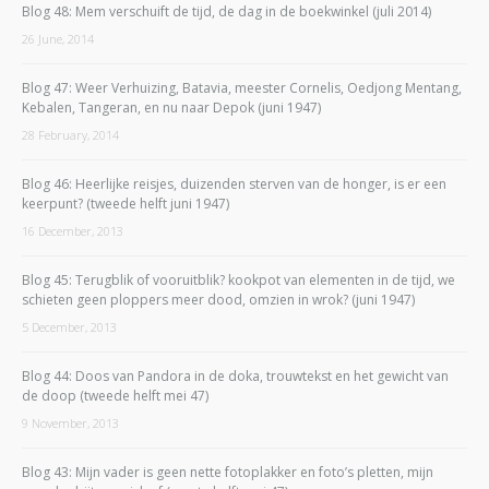
Blog 48: Mem verschuift de tijd, de dag in de boekwinkel (juli 2014)
26 June, 2014
Blog 47: Weer Verhuizing, Batavia, meester Cornelis, Oedjong Mentang,
Kebalen, Tangeran, en nu naar Depok (juni 1947)
28 February, 2014
Blog 46: Heerlijke reisjes, duizenden sterven van de honger, is er een
keerpunt? (tweede helft juni 1947)
16 December, 2013
Blog 45: Terugblik of vooruitblik? kookpot van elementen in de tijd, we
schieten geen ploppers meer dood, omzien in wrok? (juni 1947)
5 December, 2013
Blog 44: Doos van Pandora in de doka, trouwtekst en het gewicht van
de doop (tweede helft mei 47)
9 November, 2013
Blog 43: Mijn vader is geen nette fotoplakker en foto’s pletten, mijn