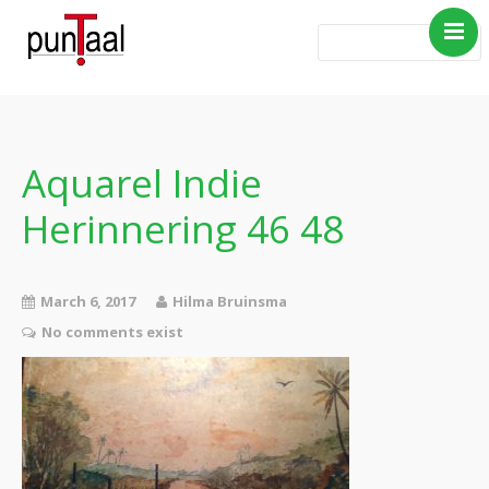
Home
Blog Taboe in het
theemeubel
Aquarel Indie
Boeken
Herinnering 46 48
Verhalen
Gedichten
Contact
March 6, 2017
Hilma Bruinsma
No comments exist