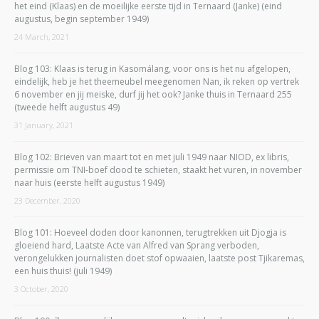
het eind (Klaas) en de moeilijke eerste tijd in Ternaard (Janke) (eind
augustus, begin september 1949)
24 March, 2021
Blog 103: Klaas is terug in Kasomálang, voor ons is het nu afgelopen,
eindelijk, heb je het theemeubel meegenomen Nan, ik reken op vertrek
6 november en jij meiske, durf jij het ook? Janke thuis in Ternaard 255
(tweede helft augustus 49)
31 January, 2021
Blog 102: Brieven van maart tot en met juli 1949 naar NIOD, ex libris,
permissie om TNI-boef dood te schieten, staakt het vuren, in november
naar huis (eerste helft augustus 1949)
23 December, 2020
Blog 101: Hoeveel doden door kanonnen, terugtrekken uit Djogja is
gloeiend hard, Laatste Acte van Alfred van Sprang verboden,
verongelukken journalisten doet stof opwaaien, laatste post Tjikaremas,
een huis thuis! (juli 1949)
3 October, 2020