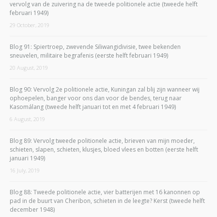
vervolg van de zuivering na de tweede politionele actie (tweede helft
februari 1949)
29 October, 2019
Blog 91: Spiertroep, zwevende Siliwangidivisie, twee bekenden
sneuvelen, militaire begrafenis (eerste helft februari 1949)
20 August, 2019
Blog 90: Vervolg 2e politionele actie, Kuningan zal blij zijn wanneer wij
ophoepelen, banger voor ons dan voor de bendes, terug naar
Kasomálang (tweede helft januari tot en met 4 februari 1949)
6 August, 2019
Blog 89: Vervolg tweede politionele actie, brieven van mijn moeder,
schieten, slapen, schieten, klusjes, bloed vlees en botten (eerste helft
januari 1949)
16 July, 2019
Blog 88: Tweede politionele actie, vier batterijen met 16 kanonnen op
pad in de buurt van Cheribon, schieten in de leegte? Kerst (tweede helft
december 1948)