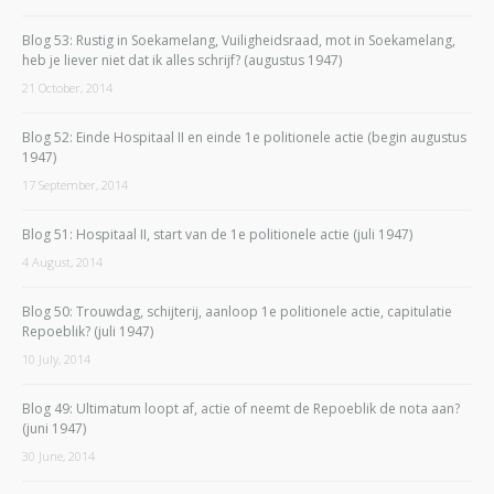
Blog 53: Rustig in Soekamelang, Vuiligheidsraad, mot in Soekamelang,
heb je liever niet dat ik alles schrijf? (augustus 1947)
21 October, 2014
Blog 52: Einde Hospitaal II en einde 1e politionele actie (begin augustus
1947)
17 September, 2014
Blog 51: Hospitaal II, start van de 1e politionele actie (juli 1947)
4 August, 2014
Blog 50: Trouwdag, schijterij, aanloop 1e politionele actie, capitulatie
Repoeblik? (juli 1947)
10 July, 2014
Blog 49: Ultimatum loopt af, actie of neemt de Repoeblik de nota aan?
(juni 1947)
30 June, 2014