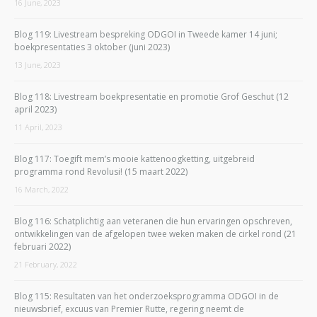
16 June, 2023
Blog 119: Livestream bespreking ODGOI in Tweede kamer 14 juni;
boekpresentaties 3 oktober (juni 2023)
13 June, 2023
Blog 118: Livestream boekpresentatie en promotie Grof Geschut (12
april 2023)
11 April, 2023
Blog 117: Toegift mem’s mooie kattenoogketting, uitgebreid
programma rond Revolusi! (15 maart 2022)
16 March, 2022
Blog 116: Schatplichtig aan veteranen die hun ervaringen opschreven,
ontwikkelingen van de afgelopen twee weken maken de cirkel rond (21
februari 2022)
21 February, 2022
Blog 115: Resultaten van het onderzoeksprogramma ODGOI in de
nieuwsbrief, excuus van Premier Rutte, regering neemt de