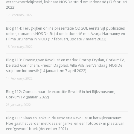
verantwoordelijkheid, link naar NOS De strijd om Indonesië (17 februari
2022)
17 February, 2022
Blog 114: Terugkijken online presentatie ODGOI, eerste vijf publicaties
online, opnames NOS De Strijd om Indonesië met Azarja Harmanny en
Hilma Bruinsma in NIOD (17 februari, update 7 maart 2022)
15 February, 2022
Blog 113: Opening van Revolusi! en media: Omrop Fryslan, GorkumTV,
De Stad Gorinchem, Friesch Dagblad, Villa VdB, EenVandaag, NOS De
strijd om Indonesië (14 januari t/m 7 april 2022)
14 February, 2022
Blog 112: Opmaat naar de expositie Revolsi! in het Rijksmuseum,
Gorkum TV (januari 2022)
26 January, 2022
Blog 111: Klaas en Janke in de expositie Revolusi! in het Rijksmuseum!
Hoe gaat het verder met Klaas en Janke, en een fotoboek in plaats van
een ‘gewoon’ boek (december 2021)