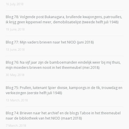
16 July, 2018
Blog 78: Volgende post Bukanagara, brullende kwajongens, patrouilles,
ik krijg geen kippenvel meer, demobilisatielijst (tweede helft juli 1948)
19 June, 2018
Blog 77: Mijn vaders brieven naar het NIOD (juni 2018)
13 June, 2018
Blog 76: Na vijf jaar zijn de bamboemanden eindelijk weer bij mij thuis,
mijn moeders brieven nooit in het theemeubel (mei 2018)
30 May, 2018
Blog 75: Prullen, luitenant Spier divisie, kampongs in de fik, trouwdag en
verkiezingen (eerste helft juli 1948)
13 March, 2018
Blog 74: Brieven naar het archief en de blogs Taboe in het theemeubel
naar de bibliotheek van het NIOD (maart 2018)
7 March, 2018