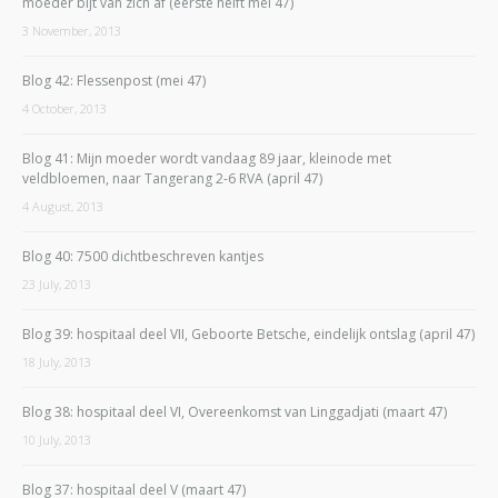
moeder bijt van zich af (eerste helft mei 47)
3 November, 2013
Blog 42: Flessenpost (mei 47)
4 October, 2013
Blog 41: Mijn moeder wordt vandaag 89 jaar, kleinode met
veldbloemen, naar Tangerang 2-6 RVA (april 47)
4 August, 2013
Blog 40: 7500 dichtbeschreven kantjes
23 July, 2013
Blog 39: hospitaal deel VII, Geboorte Betsche, eindelijk ontslag (april 47)
18 July, 2013
Blog 38: hospitaal deel VI, Overeenkomst van Linggadjati (maart 47)
10 July, 2013
Blog 37: hospitaal deel V (maart 47)