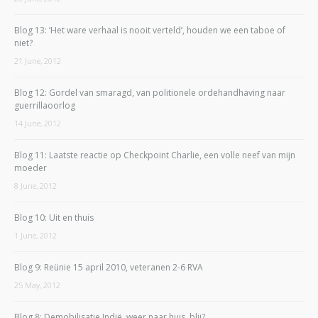
Blog 13: ‘Het ware verhaal is nooit verteld’, houden we een taboe of
niet?
21 June, 2012
Blog 12: Gordel van smaragd, van politionele ordehandhaving naar
guerrillaoorlog
14 June, 2012
Blog 11: Laatste reactie op Checkpoint Charlie, een volle neef van mijn
moeder
8 June, 2012
Blog 10: Uit en thuis
1 June, 2012
Blog 9: Reünie 15 april 2010, veteranen 2-6 RVA
25 May, 2012
Blog 8: Demobilisatie Indië, weer naar huis, blij?