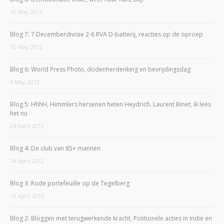
16 May, 2012
Blog 7: 7 Decemberdivisie 2-6 RVA D-batterij, reacties op de oproep
10 May, 2012
Blog 6: World Press Photo, dodenherdenking en bevrijdingsdag
4 May, 2012
Blog 5: HhhH, Himmlers hersenen heten Heydrich. Laurent Binet, ik lees
het nu
24 April, 2012
Blog 4: De club van 85+ mannen
14 April, 2012
Blog 3: Rode portefeuille op de Tegelberg
13 April, 2012
Blog 2: Bloggen met terugwerkende kracht. Politionele acties in Indië en