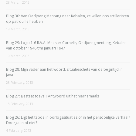
28 March, 2013
Blog 30: Van Oedjoeng Mentang naar Kebalen, ze willen ons artilleristen
op patrouille hebben
19 March, 2013
Blog 29: Logo 1-6 R.V.A. Meester Cornelis, Oedjoengmentang, Kebalen
van october 1946 t/m januari 1947
10 March, 2013
Blog 28: Mijn vader aan het woord, situatieschets van de begintijd in
Java
28 February, 2013
Blog 27: Bestaat toeval? Antwoord uit het hiernamaals
18 February, 2013
Blog 26: Ligt het taboe in oorlogssituaties of in het persoonlijke verhaal?
Doorgaan of niet?
4 February, 2013