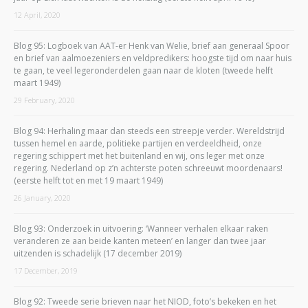
12 April, 2020
Blog 95: Logboek van AAT-er Henk van Welie, brief aan generaal Spoor
en brief van aalmoezeniers en veldpredikers: hoogste tijd om naar huis
te gaan, te veel legeronderdelen gaan naar de kloten (tweede helft
maart 1949)
29 February, 2020
Blog 94: Herhaling maar dan steeds een streepje verder. Wereldstrijd
tussen hemel en aarde, politieke partijen en verdeeldheid, onze
regering schippert met het buitenland en wij, ons leger met onze
regering. Nederland op z’n achterste poten schreeuwt moordenaars!
(eerste helft tot en met 19 maart 1949)
26 January, 2020
Blog 93: Onderzoek in uitvoering: ‘Wanneer verhalen elkaar raken
veranderen ze aan beide kanten meteen’ en langer dan twee jaar
uitzenden is schadelijk (17 december 2019)
17 December, 2019
Blog 92: Tweede serie brieven naar het NIOD, foto’s bekeken en het