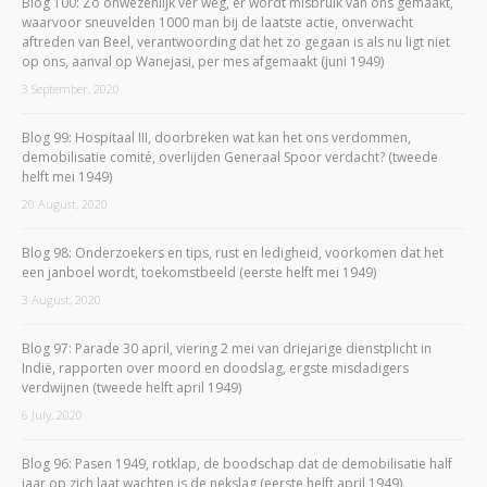
Blog 100: Zo onwezenlijk ver weg, er wordt misbruik van ons gemaakt,
waarvoor sneuvelden 1000 man bij de laatste actie, onverwacht
aftreden van Beel, verantwoording dat het zo gegaan is als nu ligt niet
op ons, aanval op Wanejasi, per mes afgemaakt (juni 1949)
3 September, 2020
Blog 99: Hospitaal III, doorbreken wat kan het ons verdommen,
demobilisatie comité, overlijden Generaal Spoor verdacht? (tweede
helft mei 1949)
20 August, 2020
Blog 98: Onderzoekers en tips, rust en ledigheid, voorkomen dat het
een janboel wordt, toekomstbeeld (eerste helft mei 1949)
3 August, 2020
Blog 97: Parade 30 april, viering 2 mei van driejarige dienstplicht in
Indië, rapporten over moord en doodslag, ergste misdadigers
verdwijnen (tweede helft april 1949)
6 July, 2020
Blog 96: Pasen 1949, rotklap, de boodschap dat de demobilisatie half
jaar op zich laat wachten is de nekslag (eerste helft april 1949)