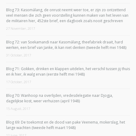
Blog 73: Kasomálang, de onrust neemt weer toe, er zijn zo ontzettend
veel mensen die zich geen voorstelling kunnen maken van het leven van
de militairen hier, 452ste brief, een dagboek zoals nooit geschreven
27 November, 2017
Blog 72: van Soekamandi naar Kasomálang, theefabriek draait, hard
werken, een brief van Janke, ik kan niet denken (tweede helft mei 1948)
31 October, 2017
Blog 71: Gokken, drinken en klappen uitdelen, het verschil tussen jij thuis
en ik hier, ik walg ervan (eerste helft mei 1948)
17 October, 2017
Blog 70: Wanhoop na overlijden, vredesdelegatie naar Djogja,
dagelijkse kost, weer verhuizen (april 1948)
15 August, 2017
Blog 69: De toekomst en de dood van pake Veenema, mokerslag, het
lange wachten (tweede helft maart 1948)
12 June, 2017