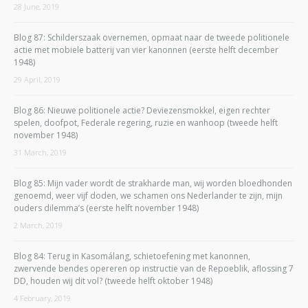
28 June, 2019
Blog 87: Schilderszaak overnemen, opmaat naar de tweede politionele
actie met mobiele batterij van vier kanonnen (eerste helft december
1948)
29 April, 2019
Blog 86: Nieuwe politionele actie? Deviezensmokkel, eigen rechter
spelen, doofpot, Federale regering, ruzie en wanhoop (tweede helft
november 1948)
31 March, 2019
Blog 85: Mijn vader wordt de strakharde man, wij worden bloedhonden
genoemd, weer vijf doden, we schamen ons Nederlander te zijn, mijn
ouders dilemma’s (eerste helft november 1948)
2 March, 2019
Blog 84: Terug in Kasomálang, schietoefening met kanonnen,
zwervende bendes opereren op instructie van de Repoeblik, aflossing 7
DD, houden wij dit vol? (tweede helft oktober 1948)
4 February, 2019