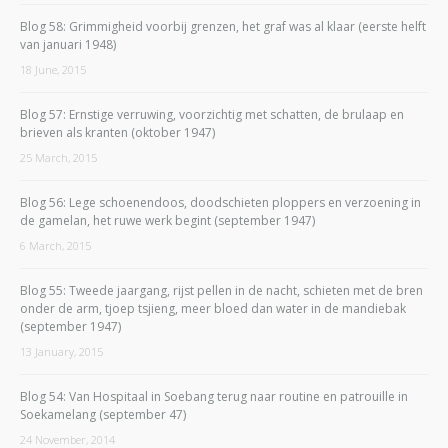
Blog 58: Grimmigheid voorbij grenzen, het graf was al klaar (eerste helft
van januari 1948)
18 June, 2015
Blog 57: Ernstige verruwing, voorzichtig met schatten, de brulaap en
brieven als kranten (oktober 1947)
25 March, 2015
Blog 56: Lege schoenendoos, doodschieten ploppers en verzoening in
de gamelan, het ruwe werk begint (september 1947)
6 March, 2015
Blog 55: Tweede jaargang, rijst pellen in de nacht, schieten met de bren
onder de arm, tjoep tsjieng, meer bloed dan water in de mandiebak
(september 1947)
13 January, 2015
Blog 54: Van Hospitaal in Soebang terug naar routine en patrouille in
Soekamelang (september 47)
24 November, 2014