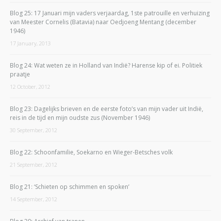
Blog 25: 17 Januari mijn vaders verjaardag, 1ste patrouille en verhuizing
van Meester Cornelis (Batavia) naar Oedjoeng Mentang (december
1946)
17 January, 2013
Blog 24: Wat weten ze in Holland van Indië? Harense kip of ei. Politiek
praatje
12 October, 2012
Blog 23: Dagelijks brieven en de eerste foto’s van mijn vader uit Indië,
reis in de tijd en mijn oudste zus (November 1946)
30 September, 2012
Blog 22: Schoonfamilie, Soekarno en Wieger-Betsches volk
21 September, 2012
Blog 21: ‘Schieten op schimmen en spoken’
14 September, 2012