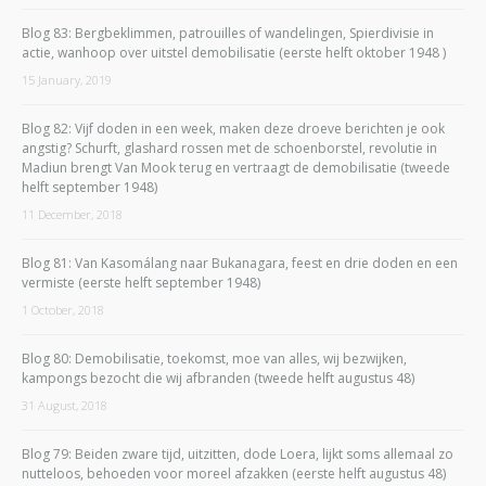
Blog 83: Bergbeklimmen, patrouilles of wandelingen, Spierdivisie in
actie, wanhoop over uitstel demobilisatie (eerste helft oktober 1948 )
15 January, 2019
Blog 82: Vijf doden in een week, maken deze droeve berichten je ook
angstig? Schurft, glashard rossen met de schoenborstel, revolutie in
Madiun brengt Van Mook terug en vertraagt de demobilisatie (tweede
helft september 1948)
11 December, 2018
Blog 81: Van Kasomálang naar Bukanagara, feest en drie doden en een
vermiste (eerste helft september 1948)
1 October, 2018
Blog 80: Demobilisatie, toekomst, moe van alles, wij bezwijken,
kampongs bezocht die wij afbranden (tweede helft augustus 48)
31 August, 2018
Blog 79: Beiden zware tijd, uitzitten, dode Loera, lijkt soms allemaal zo
nutteloos, behoeden voor moreel afzakken (eerste helft augustus 48)