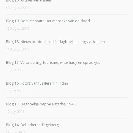
Blog 20: Archief van tranen
31 August, 2012
Blog 19: Documentaire Het merdeka van de dood
12 August, 2012
Blog 18: Nieuw fotoboek Indië, dagboek en angstvisioenen
11 August, 2012
Blog 17: Verandering, toerisme, witte hadji en sprookjes
30 July, 2012
Blog 16: Foto’s van fusilleren in Indië?
15 July, 2012
Blog 15: Dagboekje beppe Betsche, 1946
10 July, 2012
Blog 14: Debarkeren Tegelberg
28 June, 2012