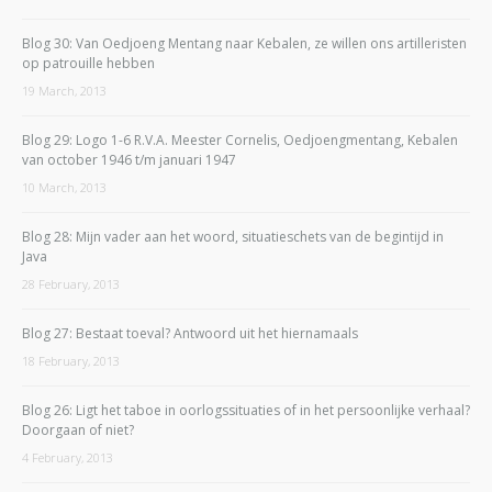
Blog 30: Van Oedjoeng Mentang naar Kebalen, ze willen ons artilleristen
op patrouille hebben
19 March, 2013
Blog 29: Logo 1-6 R.V.A. Meester Cornelis, Oedjoengmentang, Kebalen
van october 1946 t/m januari 1947
10 March, 2013
Blog 28: Mijn vader aan het woord, situatieschets van de begintijd in
Java
28 February, 2013
Blog 27: Bestaat toeval? Antwoord uit het hiernamaals
18 February, 2013
Blog 26: Ligt het taboe in oorlogssituaties of in het persoonlijke verhaal?
Doorgaan of niet?
4 February, 2013