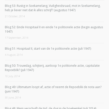
Blog 53: Rustig in Soekamelang, Vuiligheidsraad, mot in Soekamelang,
heb je liever niet dat ik alles schrijf? (augustus 1947)
21 October, 2014
Blog 52: Einde Hospitaal II en einde 1e politionele actie (begin augustus
1947)
17 September, 2014
Blog 51: Hospitaal II, start van de 1e politionele actie (juli 1947)
4 August, 2014
Blog 50: Trouwdag, schijterij, aanloop 1e politionele actie, capitulatie
Repoeblik? (juli 1947)
10 July, 2014
Blog 49: Ultimatum loopt af, actie of neemt de Repoeblik de nota aan?
(juni 1947)
30 June, 2014
Blog 48: Mem verschuift de tijd, de dag in de boekwinkel (juli 2014)