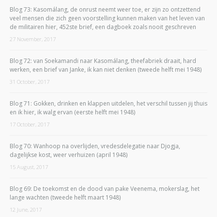
Blog 73: Kasomálang, de onrust neemt weer toe, er zijn zo ontzettend
veel mensen die zich geen voorstelling kunnen maken van het leven van
de militairen hier, 452ste brief, een dagboek zoals nooit geschreven
27 November, 2017
Blog 72: van Soekamandi naar Kasomálang, theefabriek draait, hard
werken, een brief van Janke, ik kan niet denken (tweede helft mei 1948)
31 October, 2017
Blog 71: Gokken, drinken en klappen uitdelen, het verschil tussen jij thuis
en ik hier, ik walg ervan (eerste helft mei 1948)
17 October, 2017
Blog 70: Wanhoop na overlijden, vredesdelegatie naar Djogja,
dagelijkse kost, weer verhuizen (april 1948)
15 August, 2017
Blog 69: De toekomst en de dood van pake Veenema, mokerslag, het
lange wachten (tweede helft maart 1948)
12 June, 2017