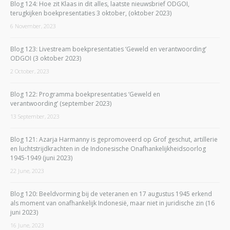
Blog 124: Hoe zit Klaas in dit alles, laatste nieuwsbrief ODGOI,
terugkijken boekpresentaties 3 oktober, (oktober 2023)
6 November, 2023
Blog 123: Livestream boekpresentaties ‘Geweld en verantwoording’
ODGOI (3 oktober 2023)
2 October, 2023
Blog 122: Programma boekpresentaties ‘Geweld en
verantwoording’ (september 2023)
13 September, 2023
Blog 121: Azarja Harmanny is gepromoveerd op Grof geschut, artillerie
en luchtstrijdkrachten in de Indonesische Onafhankelijkheidsoorlog
1945-1949 (juni 2023)
22 June, 2023
Blog 120: Beeldvorming bij de veteranen en 17 augustus 1945 erkend
als moment van onafhankelijk Indonesië, maar niet in juridische zin (16
juni 2023)
16 June, 2023