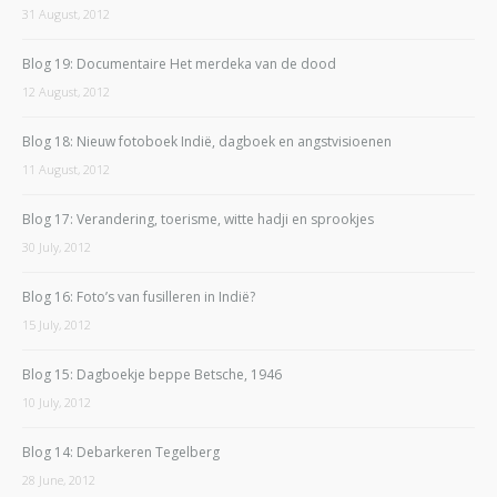
31 August, 2012
Blog 19: Documentaire Het merdeka van de dood
12 August, 2012
Blog 18: Nieuw fotoboek Indië, dagboek en angstvisioenen
11 August, 2012
Blog 17: Verandering, toerisme, witte hadji en sprookjes
30 July, 2012
Blog 16: Foto’s van fusilleren in Indië?
15 July, 2012
Blog 15: Dagboekje beppe Betsche, 1946
10 July, 2012
Blog 14: Debarkeren Tegelberg
28 June, 2012