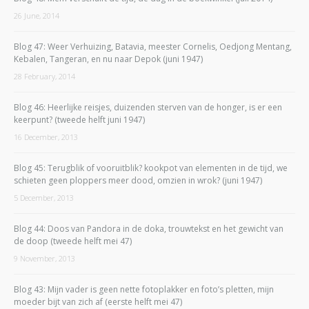
26 June, 2014
Blog 47: Weer Verhuizing, Batavia, meester Cornelis, Oedjong Mentang,
Kebalen, Tangeran, en nu naar Depok (juni 1947)
28 February, 2014
Blog 46: Heerlijke reisjes, duizenden sterven van de honger, is er een
keerpunt? (tweede helft juni 1947)
16 December, 2013
Blog 45: Terugblik of vooruitblik? kookpot van elementen in de tijd, we
schieten geen ploppers meer dood, omzien in wrok? (juni 1947)
5 December, 2013
Blog 44: Doos van Pandora in de doka, trouwtekst en het gewicht van
de doop (tweede helft mei 47)
9 November, 2013
Blog 43: Mijn vader is geen nette fotoplakker en foto’s pletten, mijn
moeder bijt van zich af (eerste helft mei 47)