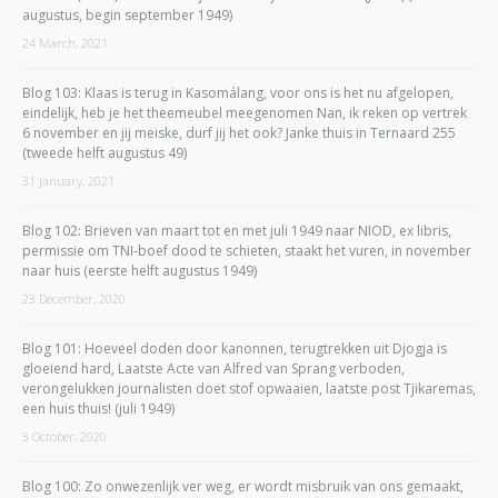
augustus, begin september 1949)
24 March, 2021
Blog 103: Klaas is terug in Kasomálang, voor ons is het nu afgelopen,
eindelijk, heb je het theemeubel meegenomen Nan, ik reken op vertrek
6 november en jij meiske, durf jij het ook? Janke thuis in Ternaard 255
(tweede helft augustus 49)
31 January, 2021
Blog 102: Brieven van maart tot en met juli 1949 naar NIOD, ex libris,
permissie om TNI-boef dood te schieten, staakt het vuren, in november
naar huis (eerste helft augustus 1949)
23 December, 2020
Blog 101: Hoeveel doden door kanonnen, terugtrekken uit Djogja is
gloeiend hard, Laatste Acte van Alfred van Sprang verboden,
verongelukken journalisten doet stof opwaaien, laatste post Tjikaremas,
een huis thuis! (juli 1949)
3 October, 2020
Blog 100: Zo onwezenlijk ver weg, er wordt misbruik van ons gemaakt,