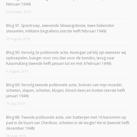
februari 1949)
29 October, 2019
Blog 91: Spiertroep, zwevende Siliwangidivisie, twee bekenden
sneuvelen, militaire begrafenis (eerste helft februari 1949)
20 August, 2019
Blog 90: Vervolg 2e politionele actie, Kuningan zal blij zijn wanneer wij
ophoepelen, banger voor ons dan voor de bendes, terug naar
Kasomálang (tweede helft januari tot en met 4 februari 1949)
6 August, 2019
Blog 89: Vervolg tweede politionele actie, brieven van mijn moeder,
schieten, slapen, schieten, klusjes, bloed vlees en botten (eerste helft
januari 1949)
16 July, 2019
Blog 88: Tweede politionele actie, vier batterijen met 16 kanonnen op
pad in de buurt van Cheribon, schieten in de leegte? Kerst (tweede helft
december 1948)
28 June, 2019