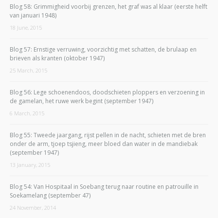
Blog 58: Grimmigheid voorbij grenzen, het graf was al klaar (eerste helft
van januari 1948)
18 June, 2015
Blog 57: Ernstige verruwing, voorzichtig met schatten, de brulaap en
brieven als kranten (oktober 1947)
25 March, 2015
Blog 56: Lege schoenendoos, doodschieten ploppers en verzoening in
de gamelan, het ruwe werk begint (september 1947)
6 March, 2015
Blog 55: Tweede jaargang, rijst pellen in de nacht, schieten met de bren
onder de arm, tjoep tsjieng, meer bloed dan water in de mandiebak
(september 1947)
13 January, 2015
Blog 54: Van Hospitaal in Soebang terug naar routine en patrouille in
Soekamelang (september 47)
24 November, 2014