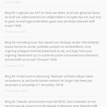
12 April, 2020
Blog 95: Logboek van AAT-er Henk van Welie, brief aan generaal Spoor
en brief van aalmoezeniers en veldpredikers: hoogste tijd om naar huis
te gaan, te veel legeronderdelen gaan naar de kloten (tweede helft
maart 1949)
29 February, 2020
Blog 94: Herhaling maar dan steeds een streepje verder. Wereldstrijd
tussen hemel en aarde, politieke partijen en verdeeldheid, onze
regering schippert met het buitenland en wij, ons leger met onze
regering. Nederland op z’n achterste poten schreeuwt moordenaars!
(eerste helft tot en met 19 maart 1949)
26 January, 2020
Blog 93: Onderzoek in uitvoering: ‘Wanneer verhalen elkaar raken
veranderen ze aan beide kanten meteen’ en langer dan twee jaar
uitzenden is schadelijk (17 december 2019)
17 December, 2019
Blog 92: Tweede serie brieven naar het NIOD, foto’s bekeken en het
vervolg van de zuivering na de tweede politionele actie (tweede helft