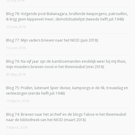
16 July, 2018
Blog 78: Volgende post Bukanagara, brullende kwajongens, patrouilles,
ik krijg geen kippenvel meer, demobilisatielijst (tweede helft juli 1948)
19 June, 2018
Blog 77: Mijn vaders brieven naar het NIOD (juni 2018)
13 June, 2018
Blog 76: Na vijf jaar zijn de bamboemanden eindelijk weer bij mij thuis,
mijn moeders brieven nooit in het theemeubel (mei 2018)
30 May, 2018
Blog 75: Prullen, luitenant Spier divisie, kampongs in de fik, trouwdag en
verkiezingen (eerste helft juli 1948)
13 March, 2018
Blog 74: Brieven naar het archief en de blogs Taboe in het theemeubel
naar de bibliotheek van het NIOD (maart 2018)
7 March, 2018