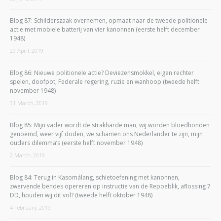
Blog 87: Schilderszaak overnemen, opmaat naar de tweede politionele
actie met mobiele batterij van vier kanonnen (eerste helft december
1948)
29 April, 2019
Blog 86: Nieuwe politionele actie? Deviezensmokkel, eigen rechter
spelen, doofpot, Federale regering, ruzie en wanhoop (tweede helft
november 1948)
31 March, 2019
Blog 85: Mijn vader wordt de strakharde man, wij worden bloedhonden
genoemd, weer vijf doden, we schamen ons Nederlander te zijn, mijn
ouders dilemma’s (eerste helft november 1948)
2 March, 2019
Blog 84: Terug in Kasomálang, schietoefening met kanonnen,
zwervende bendes opereren op instructie van de Repoeblik, aflossing 7
DD, houden wij dit vol? (tweede helft oktober 1948)
4 February, 2019