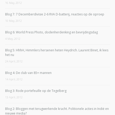
16 May, 2012
Blog 7: 7 Decemberdivisie 2-6 RVA D-batterij, reacties op de oproep
10 May, 2012
Blog 6: World Press Photo, dodenherdenking en bevrijdingsdag
4 May, 2012
Blog 5: HhhH, Himmlers hersenen heten Heydrich. Laurent Binet, ik lees
het nu
24 April, 2012
Blog 4: De club van 85+ mannen
14 April, 2012
Blog 3: Rode portefeuille op de Tegelberg
13 April, 2012
Blog 2: Bloggen met terugwerkende kracht. Politionele acties in Indië en
nieuwe media?