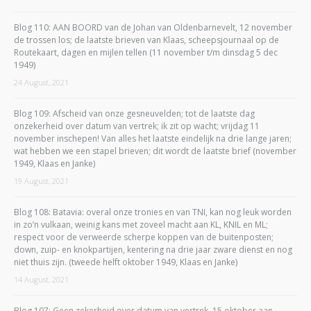
Blog 110: AAN BOORD van de Johan van Oldenbarnevelt, 12 november
de trossen los; de laatste brieven van Klaas, scheepsjournaal op de
Routekaart, dagen en mijlen tellen (11 november t/m dinsdag 5 dec
1949)
24 August, 2021
Blog 109: Afscheid van onze gesneuvelden; tot de laatste dag
onzekerheid over datum van vertrek; ik zit op wacht; vrijdag 11
november inschepen! Van alles het laatste eindelijk na drie lange jaren;
wat hebben we een stapel brieven; dit wordt de laatste brief (november
1949, Klaas en Janke)
19 August, 2021
Blog 108: Batavia: overal onze tronies en van TNI, kan nog leuk worden
in zo’n vulkaan, weinig kans met zoveel macht aan KL, KNIL en ML;
respect voor de verweerde scherpe koppen van de buitenposten;
down, zuip- en knokpartijen, kentering na drie jaar zware dienst en nog
niet thuis zijn. (tweede helft oktober 1949, Klaas en Janke)
14 August, 2021
Blog 107: Geen zekerheid over datum van vertrek, 15 oktober aan