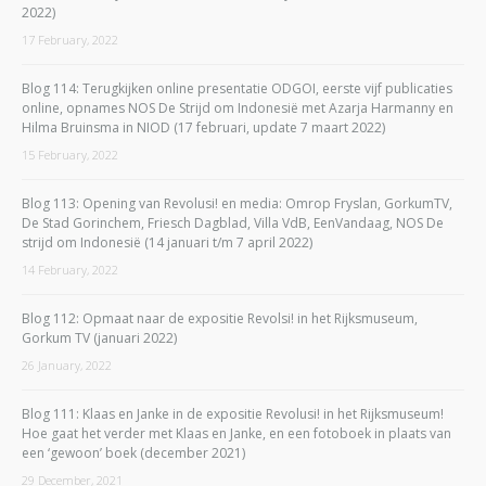
2022)
17 February, 2022
Blog 114: Terugkijken online presentatie ODGOI, eerste vijf publicaties
online, opnames NOS De Strijd om Indonesië met Azarja Harmanny en
Hilma Bruinsma in NIOD (17 februari, update 7 maart 2022)
15 February, 2022
Blog 113: Opening van Revolusi! en media: Omrop Fryslan, GorkumTV,
De Stad Gorinchem, Friesch Dagblad, Villa VdB, EenVandaag, NOS De
strijd om Indonesië (14 januari t/m 7 april 2022)
14 February, 2022
Blog 112: Opmaat naar de expositie Revolsi! in het Rijksmuseum,
Gorkum TV (januari 2022)
26 January, 2022
Blog 111: Klaas en Janke in de expositie Revolusi! in het Rijksmuseum!
Hoe gaat het verder met Klaas en Janke, en een fotoboek in plaats van
een ‘gewoon’ boek (december 2021)
29 December, 2021