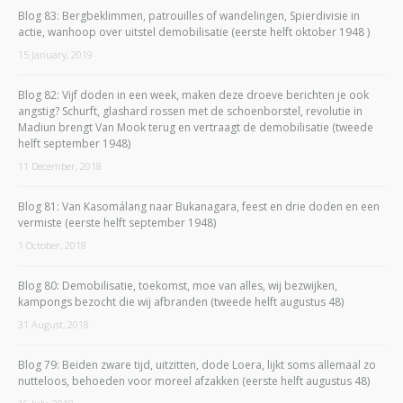
Blog 83: Bergbeklimmen, patrouilles of wandelingen, Spierdivisie in
actie, wanhoop over uitstel demobilisatie (eerste helft oktober 1948 )
15 January, 2019
Blog 82: Vijf doden in een week, maken deze droeve berichten je ook
angstig? Schurft, glashard rossen met de schoenborstel, revolutie in
Madiun brengt Van Mook terug en vertraagt de demobilisatie (tweede
helft september 1948)
11 December, 2018
Blog 81: Van Kasomálang naar Bukanagara, feest en drie doden en een
vermiste (eerste helft september 1948)
1 October, 2018
Blog 80: Demobilisatie, toekomst, moe van alles, wij bezwijken,
kampongs bezocht die wij afbranden (tweede helft augustus 48)
31 August, 2018
Blog 79: Beiden zware tijd, uitzitten, dode Loera, lijkt soms allemaal zo
nutteloos, behoeden voor moreel afzakken (eerste helft augustus 48)