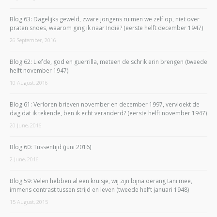
Blog 63: Dagelijks geweld, zware jongens ruimen we zelf op, niet over
praten snoes, waarom ging ik naar Indië? (eerste helft december 1947)
26 September, 2016
Blog 62: Liefde, god en guerrilla, meteen de schrik erin brengen (tweede
helft november 1947)
10 August, 2016
Blog 61: Verloren brieven november en december 1997, vervloekt de
dag dat ik tekende, ben ik echt veranderd? (eerste helft november 1947)
20 June, 2016
Blog 60: Tussentijd (juni 2016)
2 June, 2016
Blog 59: Velen hebben al een kruisje, wij zijn bijna oerang tani mee,
immens contrast tussen strijd en leven (tweede helft januari 1948)
15 August, 2015