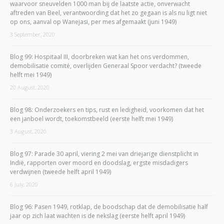
waarvoor sneuvelden 1000 man bij de laatste actie, onverwacht
aftreden van Beel, verantwoording dat het zo gegaan is als nu ligt niet
op ons, aanval op Wanejasi, per mes afgemaakt (juni 1949)
3 September, 2020
Blog 99: Hospitaal III, doorbreken wat kan het ons verdommen,
demobilisatie comité, overlijden Generaal Spoor verdacht? (tweede
helft mei 1949)
20 August, 2020
Blog 98: Onderzoekers en tips, rust en ledigheid, voorkomen dat het
een janboel wordt, toekomstbeeld (eerste helft mei 1949)
3 August, 2020
Blog 97: Parade 30 april, viering 2 mei van driejarige dienstplicht in
Indië, rapporten over moord en doodslag, ergste misdadigers
verdwijnen (tweede helft april 1949)
6 July, 2020
Blog 96: Pasen 1949, rotklap, de boodschap dat de demobilisatie half
jaar op zich laat wachten is de nekslag (eerste helft april 1949)