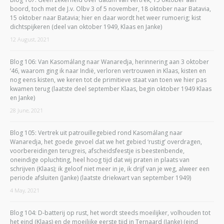
boord, toch met de J.v. Olbv 3 of 5 november, 18 oktober naar Batavia,
15 oktober naar Batavia; hier en daar wordt het weer rumoerig; kist
dichtspijkeren (deel van oktober 1949, Klaas en Janke)
12 August, 2021
Blog 106: Van Kasomálang naar Wanaredja, herinnering aan 3 oktober
’46, waarom ging ik naar Indië, verloren vertrouwen in Klaas, kisten en
nog eens kisten, we keren tot de primitieve staat van toen we hier pas
kwamen terug (laatste deel september Klaas, begin oktober 1949 Klaas
en Janke)
28 June, 2021
Blog 105: Vertrek uit patrouillegebied rond Kasomálang naar
Wanaredja, het goede gevoel dat we het gebied ‘rustig’ overdragen,
voorbereidingen terugreis, afscheidsfeestje is beestenbende,
oneindige opluchting, heel hoog tijd dat wij praten in plaats van
schrijven (Klaas); ik geloof niet meer in je, ik drijf van je weg, alweer een
periode afsluiten (Janke) (laatste driekwart van september 1949)
4 May, 2021
Blog 104: D-batterij op rust, het wordt steeds moeilijker, volhouden tot
het eind (Klaas) en de moeilijke eerste tijd in Ternaard (Janke) (eind