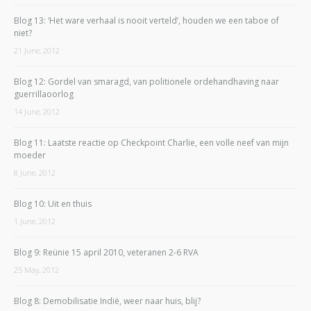
Blog 13: ‘Het ware verhaal is nooit verteld’, houden we een taboe of
niet?
21 June, 2012
Blog 12: Gordel van smaragd, van politionele ordehandhaving naar
guerrillaoorlog
14 June, 2012
Blog 11: Laatste reactie op Checkpoint Charlie, een volle neef van mijn
moeder
8 June, 2012
Blog 10: Uit en thuis
1 June, 2012
Blog 9: Reünie 15 april 2010, veteranen 2-6 RVA
25 May, 2012
Blog 8: Demobilisatie Indië, weer naar huis, blij?