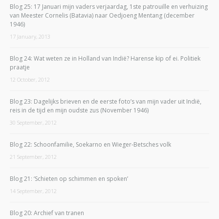
Blog 25: 17 Januari mijn vaders verjaardag, 1ste patrouille en verhuizing
van Meester Cornelis (Batavia) naar Oedjoeng Mentang (december
1946)
17 January, 2013
Blog 24: Wat weten ze in Holland van Indië? Harense kip of ei. Politiek
praatje
12 October, 2012
Blog 23: Dagelijks brieven en de eerste foto’s van mijn vader uit Indië,
reis in de tijd en mijn oudste zus (November 1946)
30 September, 2012
Blog 22: Schoonfamilie, Soekarno en Wieger-Betsches volk
21 September, 2012
Blog 21: ‘Schieten op schimmen en spoken’
14 September, 2012
Blog 20: Archief van tranen