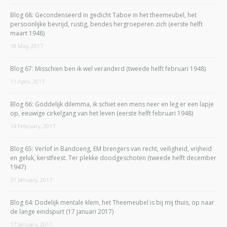
Blog 68: Gecondenseerd in gedicht Taboe in het theemeubel, het
persoonlijke bevrijd, rustig, bendes hergroeperen zich (eerste helft
maart 1948)
18 May, 2017
Blog 67: Misschien ben ik wel veranderd (tweede helft februari 1948)
11 April, 2017
Blog 66: Goddelijk dilemma, ik schiet een mens neer en leg er een lapje
op, eeuwige cirkelgang van het leven (eerste helft februari 1948)
14 February, 2017
Blog 65: Verlof in Bandoeng, EM brengers van recht, veiligheid, vrijheid
en geluk, kerstfeest. Ter plekke doodgeschoten (tweede helft december
1947)
31 January, 2017
Blog 64: Dodelijk mentale klem, het Theemeubel is bij mij thuis, op naar
de lange eindspurt (17 januari 2017)
17 January, 2017