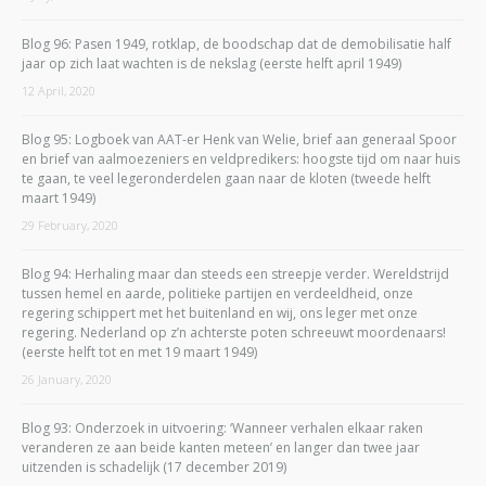
Blog 96: Pasen 1949, rotklap, de boodschap dat de demobilisatie half
jaar op zich laat wachten is de nekslag (eerste helft april 1949)
12 April, 2020
Blog 95: Logboek van AAT-er Henk van Welie, brief aan generaal Spoor
en brief van aalmoezeniers en veldpredikers: hoogste tijd om naar huis
te gaan, te veel legeronderdelen gaan naar de kloten (tweede helft
maart 1949)
29 February, 2020
Blog 94: Herhaling maar dan steeds een streepje verder. Wereldstrijd
tussen hemel en aarde, politieke partijen en verdeeldheid, onze
regering schippert met het buitenland en wij, ons leger met onze
regering. Nederland op z’n achterste poten schreeuwt moordenaars!
(eerste helft tot en met 19 maart 1949)
26 January, 2020
Blog 93: Onderzoek in uitvoering: ‘Wanneer verhalen elkaar raken
veranderen ze aan beide kanten meteen’ en langer dan twee jaar
uitzenden is schadelijk (17 december 2019)