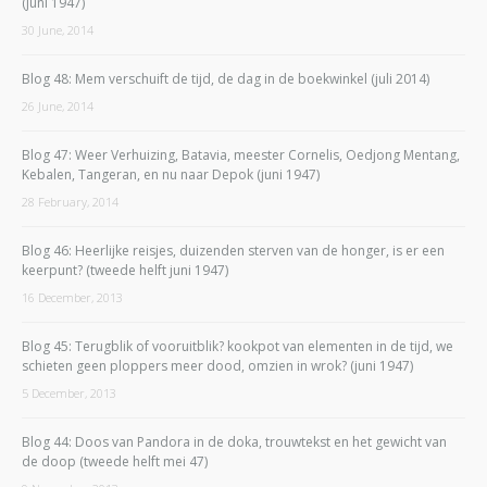
(juni 1947)
30 June, 2014
Blog 48: Mem verschuift de tijd, de dag in de boekwinkel (juli 2014)
26 June, 2014
Blog 47: Weer Verhuizing, Batavia, meester Cornelis, Oedjong Mentang,
Kebalen, Tangeran, en nu naar Depok (juni 1947)
28 February, 2014
Blog 46: Heerlijke reisjes, duizenden sterven van de honger, is er een
keerpunt? (tweede helft juni 1947)
16 December, 2013
Blog 45: Terugblik of vooruitblik? kookpot van elementen in de tijd, we
schieten geen ploppers meer dood, omzien in wrok? (juni 1947)
5 December, 2013
Blog 44: Doos van Pandora in de doka, trouwtekst en het gewicht van
de doop (tweede helft mei 47)