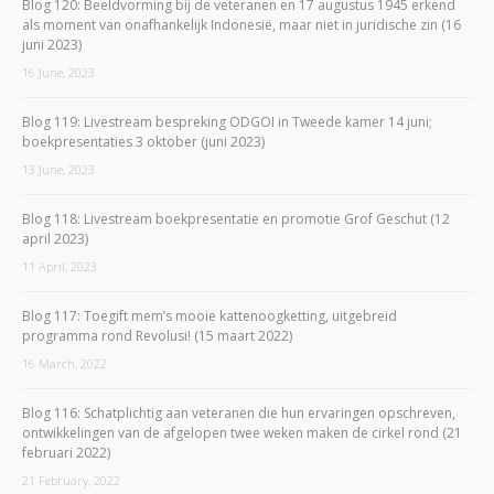
Blog 120: Beeldvorming bij de veteranen en 17 augustus 1945 erkend
als moment van onafhankelijk Indonesië, maar niet in juridische zin (16
juni 2023)
16 June, 2023
Blog 119: Livestream bespreking ODGOI in Tweede kamer 14 juni;
boekpresentaties 3 oktober (juni 2023)
13 June, 2023
Blog 118: Livestream boekpresentatie en promotie Grof Geschut (12
april 2023)
11 April, 2023
Blog 117: Toegift mem’s mooie kattenoogketting, uitgebreid
programma rond Revolusi! (15 maart 2022)
16 March, 2022
Blog 116: Schatplichtig aan veteranen die hun ervaringen opschreven,
ontwikkelingen van de afgelopen twee weken maken de cirkel rond (21
februari 2022)
21 February, 2022