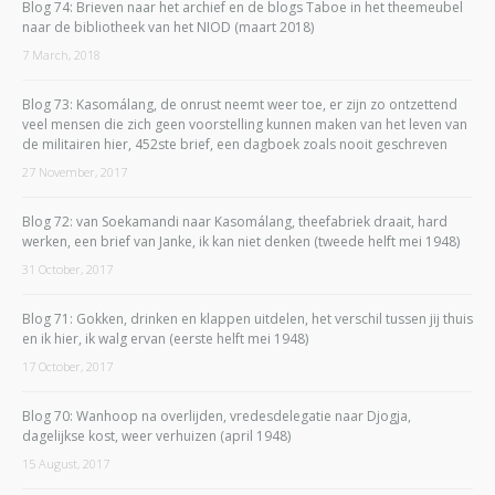
Blog 74: Brieven naar het archief en de blogs Taboe in het theemeubel
naar de bibliotheek van het NIOD (maart 2018)
7 March, 2018
Blog 73: Kasomálang, de onrust neemt weer toe, er zijn zo ontzettend
veel mensen die zich geen voorstelling kunnen maken van het leven van
de militairen hier, 452ste brief, een dagboek zoals nooit geschreven
27 November, 2017
Blog 72: van Soekamandi naar Kasomálang, theefabriek draait, hard
werken, een brief van Janke, ik kan niet denken (tweede helft mei 1948)
31 October, 2017
Blog 71: Gokken, drinken en klappen uitdelen, het verschil tussen jij thuis
en ik hier, ik walg ervan (eerste helft mei 1948)
17 October, 2017
Blog 70: Wanhoop na overlijden, vredesdelegatie naar Djogja,
dagelijkse kost, weer verhuizen (april 1948)
15 August, 2017