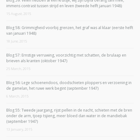
Blog 59: Velen hebben al een kruisje, wij zijn bijna oerang tani mee,
immens contrast tussen strijd en leven (tweede helft januari 1948)
15 August, 2015
Blog 58: Grimmigheid voorbij grenzen, het graf was al klaar (eerste helft
van januari 1948)
18 June, 2015
Blog 57: Ernstige verruwing, voorzichtig met schatten, de brulaap en
brieven als kranten (oktober 1947)
25 March, 2015
Blog 56: Lege schoenendoos, doodschieten ploppers en verzoening in
de gamelan, het ruwe werk begint (september 1947)
6 March, 2015
Blog 55: Tweede jaargang, rijst pellen in de nacht, schieten met de bren
onder de arm, tjoep tsjieng, meer bloed dan water in de mandiebak
(september 1947)
13 January, 2015