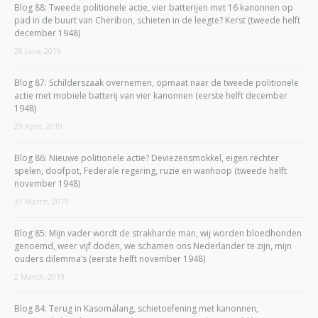
Blog 88: Tweede politionele actie, vier batterijen met 16 kanonnen op
pad in de buurt van Cheribon, schieten in de leegte? Kerst (tweede helft
december 1948)
28 June, 2019
Blog 87: Schilderszaak overnemen, opmaat naar de tweede politionele
actie met mobiele batterij van vier kanonnen (eerste helft december
1948)
29 April, 2019
Blog 86: Nieuwe politionele actie? Deviezensmokkel, eigen rechter
spelen, doofpot, Federale regering, ruzie en wanhoop (tweede helft
november 1948)
31 March, 2019
Blog 85: Mijn vader wordt de strakharde man, wij worden bloedhonden
genoemd, weer vijf doden, we schamen ons Nederlander te zijn, mijn
ouders dilemma’s (eerste helft november 1948)
2 March, 2019
Blog 84: Terug in Kasomálang, schietoefening met kanonnen,