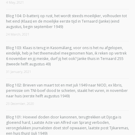
4 May, 2021
Blog 104: D-batterij op rust, het wordt steeds moeilijker, volhouden tot
het eind (Klaas) en de moeilijke eerste tijd in Ternaard (Janke) (eind
augustus, begin september 1949)
24 March, 2021
Blog 103: Klaas is terug in Kasomálang, voor ons is het nu afgelopen,
eindelijk, heb je het theemeubel meegenomen Nan, ik reken op vertrek
6 november en jij meiske, durf jij het ook? Janke thuis in Ternaard 255
(tweede helft augustus 49)
31 January, 2021
Blog 102: Brieven van maart tot en met juli 1949 naar NIOD, ex libris,
permissie om TNI-boef dood te schieten, staakt het vuren, in november
naar huis (eerste helft augustus 1949)
23 December, 2020
Blog 101: Hoeveel doden door kanonnen, terugtrekken uit Djogja is
gloeiend hard, Laatste Acte van Alfred van Sprang verboden,
verongelukken journalisten doet stof opwaaien, laatste post Tjikaremas,
een huis thuis! (juli 1949)