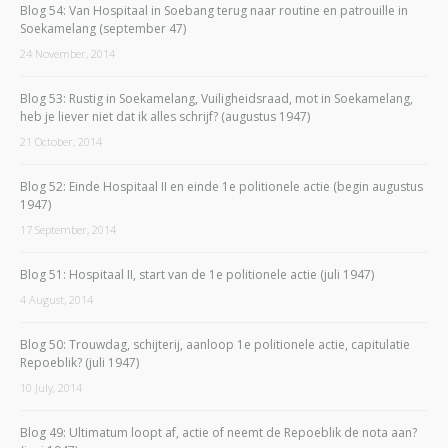
Blog 54: Van Hospitaal in Soebang terug naar routine en patrouille in
Soekamelang (september 47)
24 November, 2014
Blog 53: Rustig in Soekamelang, Vuiligheidsraad, mot in Soekamelang,
heb je liever niet dat ik alles schrijf? (augustus 1947)
21 October, 2014
Blog 52: Einde Hospitaal II en einde 1e politionele actie (begin augustus
1947)
17 September, 2014
Blog 51: Hospitaal II, start van de 1e politionele actie (juli 1947)
4 August, 2014
Blog 50: Trouwdag, schijterij, aanloop 1e politionele actie, capitulatie
Repoeblik? (juli 1947)
10 July, 2014
Blog 49: Ultimatum loopt af, actie of neemt de Repoeblik de nota aan?