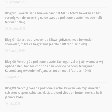
17 December, 2019
Blog 92: Tweede serie brieven naar het NIOD, foto’s bekeken en het
vervolg van de zuivering na de tweede politionele actie (tweede helft
februari 1949)
29 October, 2019
Blog 91: Spiertroep, zwevende Siliwangidivisie, twee bekenden
sneuvelen, militaire begrafenis (eerste helft februari 1949)
20 August, 2019
Blog 90: Vervolg 2e politionele actie, Kuningan zal blij zijn wanneer wij
ophoepelen, banger voor ons dan voor de bendes, terug naar
Kasomálang (tweede helft januari tot en met 4 februari 1949)
6 August, 2019
Blog 89: Vervolg tweede politionele actie, brieven van mijn moeder,
schieten, slapen, schieten, klusjes, bloed vlees en botten (eerste helft
januari 1949)
16 July, 2019