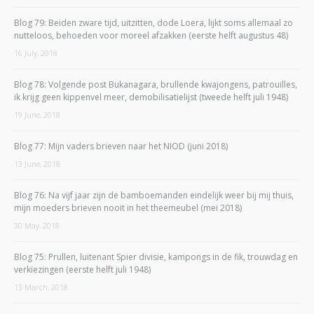
Blog 79: Beiden zware tijd, uitzitten, dode Loera, lijkt soms allemaal zo
nutteloos, behoeden voor moreel afzakken (eerste helft augustus 48)
16 July, 2018
Blog 78: Volgende post Bukanagara, brullende kwajongens, patrouilles,
ik krijg geen kippenvel meer, demobilisatielijst (tweede helft juli 1948)
19 June, 2018
Blog 77: Mijn vaders brieven naar het NIOD (juni 2018)
13 June, 2018
Blog 76: Na vijf jaar zijn de bamboemanden eindelijk weer bij mij thuis,
mijn moeders brieven nooit in het theemeubel (mei 2018)
30 May, 2018
Blog 75: Prullen, luitenant Spier divisie, kampongs in de fik, trouwdag en
verkiezingen (eerste helft juli 1948)
13 March, 2018