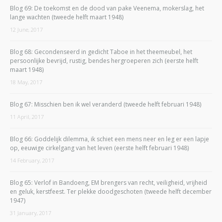
Blog 69: De toekomst en de dood van pake Veenema, mokerslag, het
lange wachten (tweede helft maart 1948)
12 June, 2017
Blog 68: Gecondenseerd in gedicht Taboe in het theemeubel, het
persoonlijke bevrijd, rustig, bendes hergroeperen zich (eerste helft
maart 1948)
18 May, 2017
Blog 67: Misschien ben ik wel veranderd (tweede helft februari 1948)
11 April, 2017
Blog 66: Goddelijk dilemma, ik schiet een mens neer en leg er een lapje
op, eeuwige cirkelgang van het leven (eerste helft februari 1948)
14 February, 2017
Blog 65: Verlof in Bandoeng, EM brengers van recht, veiligheid, vrijheid
en geluk, kerstfeest. Ter plekke doodgeschoten (tweede helft december
1947)
31 January, 2017