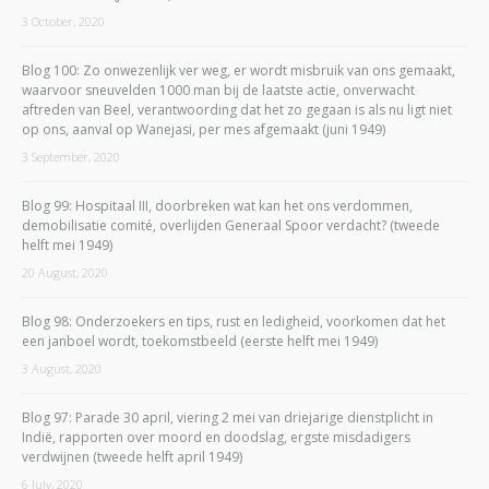
3 October, 2020
Blog 100: Zo onwezenlijk ver weg, er wordt misbruik van ons gemaakt,
waarvoor sneuvelden 1000 man bij de laatste actie, onverwacht
aftreden van Beel, verantwoording dat het zo gegaan is als nu ligt niet
op ons, aanval op Wanejasi, per mes afgemaakt (juni 1949)
3 September, 2020
Blog 99: Hospitaal III, doorbreken wat kan het ons verdommen,
demobilisatie comité, overlijden Generaal Spoor verdacht? (tweede
helft mei 1949)
20 August, 2020
Blog 98: Onderzoekers en tips, rust en ledigheid, voorkomen dat het
een janboel wordt, toekomstbeeld (eerste helft mei 1949)
3 August, 2020
Blog 97: Parade 30 april, viering 2 mei van driejarige dienstplicht in
Indië, rapporten over moord en doodslag, ergste misdadigers
verdwijnen (tweede helft april 1949)
6 July, 2020