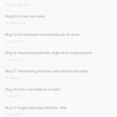
14 September, 2012
Blog 20: Archief van tranen
31 August, 2012
Blog 19: Documentaire Het merdeka van de dood
12 August, 2012
Blog 18: Nieuw fotoboek Indië, dagboek en angstvisioenen
11 August, 2012
Blog 17: Verandering, toerisme, witte hadji en sprookjes
30 July, 2012
Blog 16: Foto’s van fusilleren in Indië?
15 July, 2012
Blog 15: Dagboekje beppe Betsche, 1946
10 July, 2012