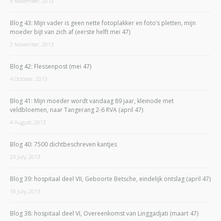
9 November, 2013
Blog 43: Mijn vader is geen nette fotoplakker en foto’s pletten, mijn
moeder bijt van zich af (eerste helft mei 47)
3 November, 2013
Blog 42: Flessenpost (mei 47)
4 October, 2013
Blog 41: Mijn moeder wordt vandaag 89 jaar, kleinode met
veldbloemen, naar Tangerang 2-6 RVA (april 47)
4 August, 2013
Blog 40: 7500 dichtbeschreven kantjes
23 July, 2013
Blog 39: hospitaal deel VII, Geboorte Betsche, eindelijk ontslag (april 47)
18 July, 2013
Blog 38: hospitaal deel VI, Overeenkomst van Linggadjati (maart 47)