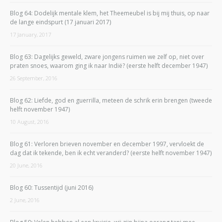
Blog 64: Dodelijk mentale klem, het Theemeubel is bij mij thuis, op naar
de lange eindspurt (17 januari 2017)
17 January, 2017
Blog 63: Dagelijks geweld, zware jongens ruimen we zelf op, niet over
praten snoes, waarom ging ik naar Indië? (eerste helft december 1947)
26 September, 2016
Blog 62: Liefde, god en guerrilla, meteen de schrik erin brengen (tweede
helft november 1947)
10 August, 2016
Blog 61: Verloren brieven november en december 1997, vervloekt de
dag dat ik tekende, ben ik echt veranderd? (eerste helft november 1947)
20 June, 2016
Blog 60: Tussentijd (juni 2016)
2 June, 2016