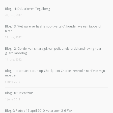
Blog 14: Debarkeren Tegelberg
28 June, 2012
Blog 13: ‘Het ware verhaal is nooit verteld’, houden we een taboe of
niet?
21 June, 2012
Blog 12: Gordel van smaragd, van politionele ordehandhaving naar
guerrillaoorlog
14 June, 2012
Blog 11: Laatste reactie op Checkpoint Charlie, een volle neef van mijn
moeder
8 June, 2012
Blog 10: Uit en thuis
1 June, 2012
Blog 9: Reünie 15 april 2010, veteranen 2-6 RVA