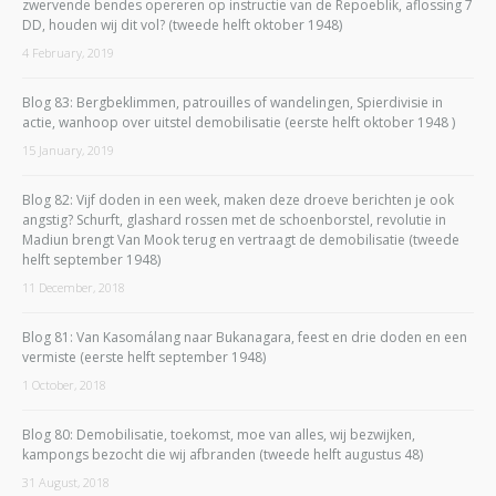
zwervende bendes opereren op instructie van de Repoeblik, aflossing 7
DD, houden wij dit vol? (tweede helft oktober 1948)
4 February, 2019
Blog 83: Bergbeklimmen, patrouilles of wandelingen, Spierdivisie in
actie, wanhoop over uitstel demobilisatie (eerste helft oktober 1948 )
15 January, 2019
Blog 82: Vijf doden in een week, maken deze droeve berichten je ook
angstig? Schurft, glashard rossen met de schoenborstel, revolutie in
Madiun brengt Van Mook terug en vertraagt de demobilisatie (tweede
helft september 1948)
11 December, 2018
Blog 81: Van Kasomálang naar Bukanagara, feest en drie doden en een
vermiste (eerste helft september 1948)
1 October, 2018
Blog 80: Demobilisatie, toekomst, moe van alles, wij bezwijken,
kampongs bezocht die wij afbranden (tweede helft augustus 48)
31 August, 2018