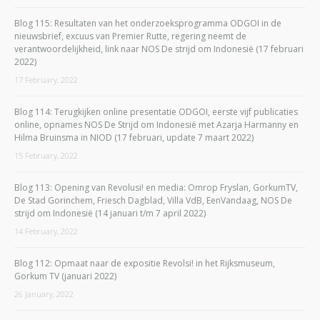
Blog 115: Resultaten van het onderzoeksprogramma ODGOI in de
nieuwsbrief, excuus van Premier Rutte, regering neemt de
verantwoordelijkheid, link naar NOS De strijd om Indonesië (17 februari
2022)
17 February, 2022
Blog 114: Terugkijken online presentatie ODGOI, eerste vijf publicaties
online, opnames NOS De Strijd om Indonesië met Azarja Harmanny en
Hilma Bruinsma in NIOD (17 februari, update 7 maart 2022)
15 February, 2022
Blog 113: Opening van Revolusi! en media: Omrop Fryslan, GorkumTV,
De Stad Gorinchem, Friesch Dagblad, Villa VdB, EenVandaag, NOS De
strijd om Indonesië (14 januari t/m 7 april 2022)
14 February, 2022
Blog 112: Opmaat naar de expositie Revolsi! in het Rijksmuseum,
Gorkum TV (januari 2022)
26 January, 2022