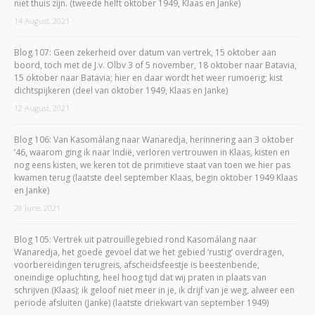
niet thuis zijn. (tweede helft oktober 1949, Klaas en Janke)
14 August, 2021
Blog 107: Geen zekerheid over datum van vertrek, 15 oktober aan
boord, toch met de J.v. Olbv 3 of 5 november, 18 oktober naar Batavia,
15 oktober naar Batavia; hier en daar wordt het weer rumoerig; kist
dichtspijkeren (deel van oktober 1949, Klaas en Janke)
12 August, 2021
Blog 106: Van Kasomálang naar Wanaredja, herinnering aan 3 oktober
’46, waarom ging ik naar Indië, verloren vertrouwen in Klaas, kisten en
nog eens kisten, we keren tot de primitieve staat van toen we hier pas
kwamen terug (laatste deel september Klaas, begin oktober 1949 Klaas
en Janke)
28 June, 2021
Blog 105: Vertrek uit patrouillegebied rond Kasomálang naar
Wanaredja, het goede gevoel dat we het gebied ‘rustig’ overdragen,
voorbereidingen terugreis, afscheidsfeestje is beestenbende,
oneindige opluchting, heel hoog tijd dat wij praten in plaats van
schrijven (Klaas); ik geloof niet meer in je, ik drijf van je weg, alweer een
periode afsluiten (Janke) (laatste driekwart van september 1949)