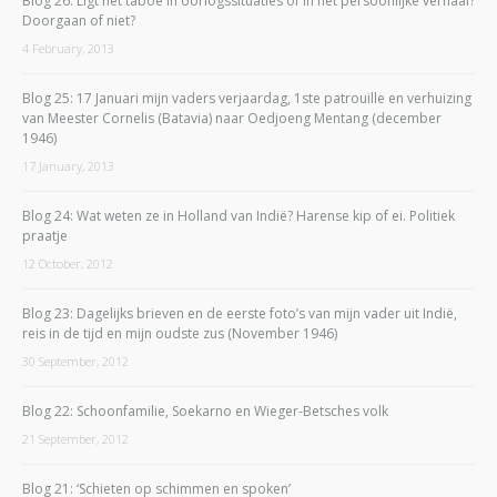
Blog 26: Ligt het taboe in oorlogssituaties of in het persoonlijke verhaal?
Doorgaan of niet?
4 February, 2013
Blog 25: 17 Januari mijn vaders verjaardag, 1ste patrouille en verhuizing
van Meester Cornelis (Batavia) naar Oedjoeng Mentang (december
1946)
17 January, 2013
Blog 24: Wat weten ze in Holland van Indië? Harense kip of ei. Politiek
praatje
12 October, 2012
Blog 23: Dagelijks brieven en de eerste foto’s van mijn vader uit Indië,
reis in de tijd en mijn oudste zus (November 1946)
30 September, 2012
Blog 22: Schoonfamilie, Soekarno en Wieger-Betsches volk
21 September, 2012
Blog 21: ‘Schieten op schimmen en spoken’