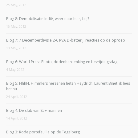
25 May, 2012
Blog 8: Demobilisatie Indië, weer naar huis, blij?
16 May, 2012
Blog 7: 7 Decemberdivisie 2-6 RVA D-batterij, reacties op de oproep
10 May, 2012
Blog 6: World Press Photo, dodenherdenking en bevrijdingsdag
4 May, 2012
Blog 5: HhhH, Himmlers hersenen heten Heydrich. Laurent Binet, ik lees
het nu
24 April, 2012
Blog 4: De club van 85+ mannen
14 April, 2012
Blog 3: Rode portefeuille op de Tegelberg