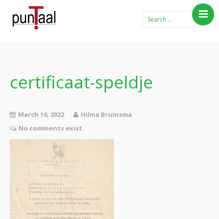
Home
Blog Taboe in het
theemeubel
certificaat-speldje
Boeken
Verhalen
March 16, 2022
Hilma Bruinsma
Gedichten
No comments exist
Contact