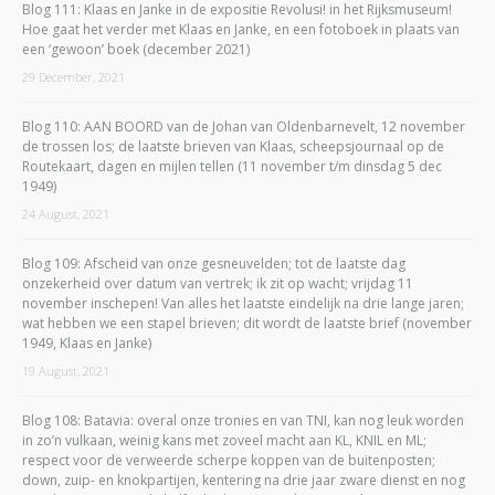
Blog 111: Klaas en Janke in de expositie Revolusi! in het Rijksmuseum!
Hoe gaat het verder met Klaas en Janke, en een fotoboek in plaats van
een ‘gewoon’ boek (december 2021)
29 December, 2021
Blog 110: AAN BOORD van de Johan van Oldenbarnevelt, 12 november
de trossen los; de laatste brieven van Klaas, scheepsjournaal op de
Routekaart, dagen en mijlen tellen (11 november t/m dinsdag 5 dec
1949)
24 August, 2021
Blog 109: Afscheid van onze gesneuvelden; tot de laatste dag
onzekerheid over datum van vertrek; ik zit op wacht; vrijdag 11
november inschepen! Van alles het laatste eindelijk na drie lange jaren;
wat hebben we een stapel brieven; dit wordt de laatste brief (november
1949, Klaas en Janke)
19 August, 2021
Blog 108: Batavia: overal onze tronies en van TNI, kan nog leuk worden
in zo’n vulkaan, weinig kans met zoveel macht aan KL, KNIL en ML;
respect voor de verweerde scherpe koppen van de buitenposten;
down, zuip- en knokpartijen, kentering na drie jaar zware dienst en nog