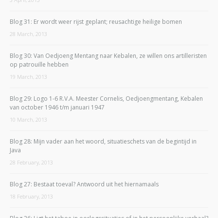
Blog 31: Er wordt weer rijst geplant; reusachtige heilige bomen
28 March, 2013
Blog 30: Van Oedjoeng Mentang naar Kebalen, ze willen ons artilleristen
op patrouille hebben
19 March, 2013
Blog 29: Logo 1-6 R.V.A. Meester Cornelis, Oedjoengmentang, Kebalen
van october 1946 t/m januari 1947
10 March, 2013
Blog 28: Mijn vader aan het woord, situatieschets van de begintijd in
Java
28 February, 2013
Blog 27: Bestaat toeval? Antwoord uit het hiernamaals
18 February, 2013