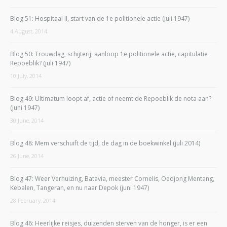
Blog 51: Hospitaal II, start van de 1e politionele actie (juli 1947)
4 August, 2014
Blog 50: Trouwdag, schijterij, aanloop 1e politionele actie, capitulatie
Repoeblik? (juli 1947)
10 July, 2014
Blog 49: Ultimatum loopt af, actie of neemt de Repoeblik de nota aan?
(juni 1947)
30 June, 2014
Blog 48: Mem verschuift de tijd, de dag in de boekwinkel (juli 2014)
26 June, 2014
Blog 47: Weer Verhuizing, Batavia, meester Cornelis, Oedjong Mentang,
Kebalen, Tangeran, en nu naar Depok (juni 1947)
28 February, 2014
Blog 46: Heerlijke reisjes, duizenden sterven van de honger, is er een