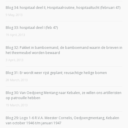
Blog 34: hospitaal deel II, Hospitaalroutine, hospitaaltucht (februari 47)
9 May, 2013
Blog 33: hospitaal deel I (feb 47)
19 April, 2013
Blog 32: Pakket in bamboemand, de bamboemand waarin de brieven in
het theemeubel worden bewaard
3 April, 2013
Blog 31: Er wordt weer rijst geplant; reusachtige heilige bomen
28 March, 2013
Blog 30: Van Oedjoeng Mentang naar Kebalen, ze willen ons artilleristen
op patrouille hebben
19 March, 2013
Blog 29: Logo 1-6 R.V.A. Meester Cornelis, Oedjoengmentang, Kebalen
van october 1946 t/m januari 1947