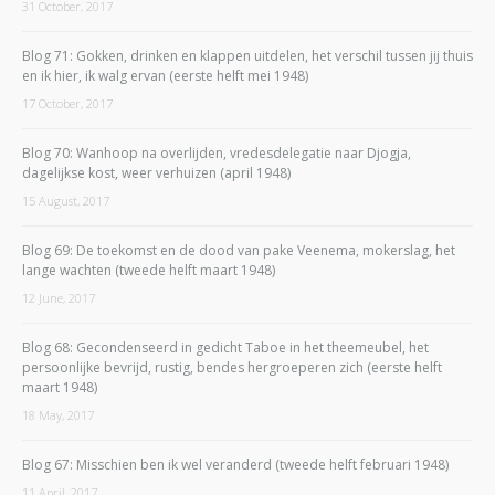
31 October, 2017
Blog 71: Gokken, drinken en klappen uitdelen, het verschil tussen jij thuis
en ik hier, ik walg ervan (eerste helft mei 1948)
17 October, 2017
Blog 70: Wanhoop na overlijden, vredesdelegatie naar Djogja,
dagelijkse kost, weer verhuizen (april 1948)
15 August, 2017
Blog 69: De toekomst en de dood van pake Veenema, mokerslag, het
lange wachten (tweede helft maart 1948)
12 June, 2017
Blog 68: Gecondenseerd in gedicht Taboe in het theemeubel, het
persoonlijke bevrijd, rustig, bendes hergroeperen zich (eerste helft
maart 1948)
18 May, 2017
Blog 67: Misschien ben ik wel veranderd (tweede helft februari 1948)
11 April, 2017