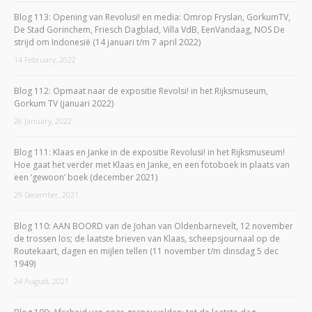
Blog 113: Opening van Revolusi! en media: Omrop Fryslan, GorkumTV,
De Stad Gorinchem, Friesch Dagblad, Villa VdB, EenVandaag, NOS De
strijd om Indonesië (14 januari t/m 7 april 2022)
14 February, 2022
Blog 112: Opmaat naar de expositie Revolsi! in het Rijksmuseum,
Gorkum TV (januari 2022)
26 January, 2022
Blog 111: Klaas en Janke in de expositie Revolusi! in het Rijksmuseum!
Hoe gaat het verder met Klaas en Janke, en een fotoboek in plaats van
een ‘gewoon’ boek (december 2021)
29 December, 2021
Blog 110: AAN BOORD van de Johan van Oldenbarnevelt, 12 november
de trossen los; de laatste brieven van Klaas, scheepsjournaal op de
Routekaart, dagen en mijlen tellen (11 november t/m dinsdag 5 dec
1949)
24 August, 2021