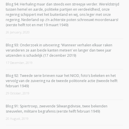
Blog 94: Herhaling maar dan steeds een streepje verder. Wereldstrijd
tussen hemel en aarde, politieke partijen en verdeeldheid, onze
regering schippert met het buitenland en wij, ons leger met onze
regering. Nederland op z’n achterste poten schreeuwt moordenaars!
(eerste helft tot en met 19 maart 1949)
26 January, 2020
Blog 93: Onderzoek in uitvoering: ‘Wanneer verhalen elkaar raken
veranderen ze aan beide kanten meteen’ en langer dan twee jaar
uitzenden is schadelijk (17 december 2019)
17 December, 2019
Blog 92: Tweede serie brieven naar het NIOD, foto’s bekeken en het
vervolg van de zuivering na de tweede politionele actie (tweede helft
februari 1949)
29 October, 2019
Blog 91: Spiertroep, zwevende Siliwangidivisie, twee bekenden
sneuvelen, militaire begrafenis (eerste helft februari 1949)
20 August, 2019