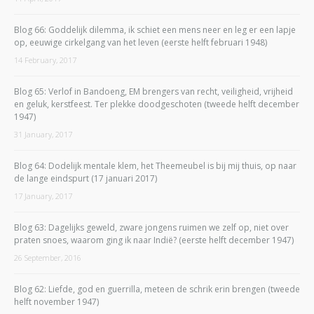
Blog 66: Goddelijk dilemma, ik schiet een mens neer en leg er een lapje
op, eeuwige cirkelgang van het leven (eerste helft februari 1948)
14 February, 2017
Blog 65: Verlof in Bandoeng, EM brengers van recht, veiligheid, vrijheid
en geluk, kerstfeest. Ter plekke doodgeschoten (tweede helft december
1947)
31 January, 2017
Blog 64: Dodelijk mentale klem, het Theemeubel is bij mij thuis, op naar
de lange eindspurt (17 januari 2017)
17 January, 2017
Blog 63: Dagelijks geweld, zware jongens ruimen we zelf op, niet over
praten snoes, waarom ging ik naar Indië? (eerste helft december 1947)
26 September, 2016
Blog 62: Liefde, god en guerrilla, meteen de schrik erin brengen (tweede
helft november 1947)