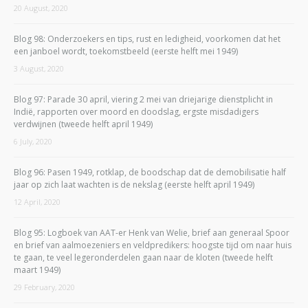
20 August, 2020
Blog 98: Onderzoekers en tips, rust en ledigheid, voorkomen dat het
een janboel wordt, toekomstbeeld (eerste helft mei 1949)
3 August, 2020
Blog 97: Parade 30 april, viering 2 mei van driejarige dienstplicht in
Indië, rapporten over moord en doodslag, ergste misdadigers
verdwijnen (tweede helft april 1949)
6 July, 2020
Blog 96: Pasen 1949, rotklap, de boodschap dat de demobilisatie half
jaar op zich laat wachten is de nekslag (eerste helft april 1949)
12 April, 2020
Blog 95: Logboek van AAT-er Henk van Welie, brief aan generaal Spoor
en brief van aalmoezeniers en veldpredikers: hoogste tijd om naar huis
te gaan, te veel legeronderdelen gaan naar de kloten (tweede helft
maart 1949)
29 February, 2020