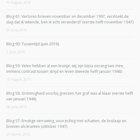
10 August, 2016
Blog 61: Verloren brieven november en december 1997, vervloekt de
dag dat ik tekende, ben ik echt veranderd? (eerste helft november 1947)
20 June, 2016
Blog 60: Tussentijd (juni 2016)
2 June, 2016
Blog 59: Velen hebben al een kruisje, wij zijn bijna oerang tani mee,
immens contrast tussen strijd en leven (tweede helft januari 1948)
15 August, 2015
Blog 58: Grimmigheid voorbij grenzen, het graf was al klaar (eerste helft
van januari 1948)
18 June, 2015
Blog 57: Ernstige verruwing, voorzichtig met schatten, de brulaap en
brieven als kranten (oktober 1947)
25 March, 2015