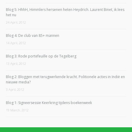
Blog 5: HhhH, Himmlers hersenen heten Heydrich. Laurent Binet, ik lees
het nu
24 April, 2012
Blog 4: De club van 85+ mannen
14 April, 2012
Blog 3: Rode portefeuille op de Tegelberg
13 April, 2012
Blog 2: Bloggen met terugwerkende kracht. Politionele acties in Indië en
nieuwe media?
3 April, 2012
Blog 1: Signeersessie Keerkring tijdens boekenweek
19 March, 2012