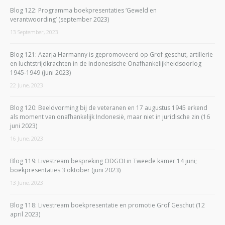
Blog 122: Programma boekpresentaties ‘Geweld en
verantwoording’ (september 2023)
13 September, 2023
Blog 121: Azarja Harmanny is gepromoveerd op Grof geschut, artillerie
en luchtstrijdkrachten in de Indonesische Onafhankelijkheidsoorlog
1945-1949 (juni 2023)
22 June, 2023
Blog 120: Beeldvorming bij de veteranen en 17 augustus 1945 erkend
als moment van onafhankelijk Indonesië, maar niet in juridische zin (16
juni 2023)
16 June, 2023
Blog 119: Livestream bespreking ODGOI in Tweede kamer 14 juni;
boekpresentaties 3 oktober (juni 2023)
13 June, 2023
Blog 118: Livestream boekpresentatie en promotie Grof Geschut (12
april 2023)