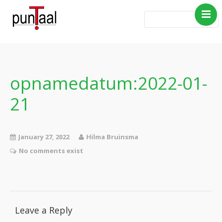
Home
Blog Taboe in het
theemeubel
opnamedatum:2022-01-
Boeken
21
Verhalen
Gedichten
Contact
January 27, 2022
Hilma Bruinsma
No comments exist
Leave a Reply