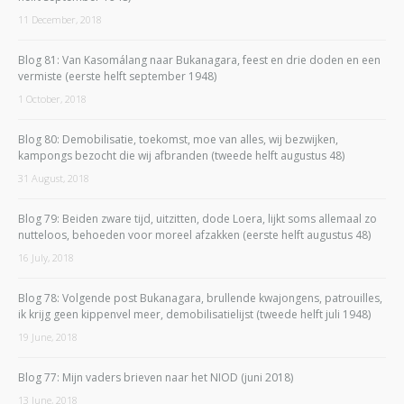
11 December, 2018
Blog 81: Van Kasomálang naar Bukanagara, feest en drie doden en een
vermiste (eerste helft september 1948)
1 October, 2018
Blog 80: Demobilisatie, toekomst, moe van alles, wij bezwijken,
kampongs bezocht die wij afbranden (tweede helft augustus 48)
31 August, 2018
Blog 79: Beiden zware tijd, uitzitten, dode Loera, lijkt soms allemaal zo
nutteloos, behoeden voor moreel afzakken (eerste helft augustus 48)
16 July, 2018
Blog 78: Volgende post Bukanagara, brullende kwajongens, patrouilles,
ik krijg geen kippenvel meer, demobilisatielijst (tweede helft juli 1948)
19 June, 2018
Blog 77: Mijn vaders brieven naar het NIOD (juni 2018)
13 June, 2018