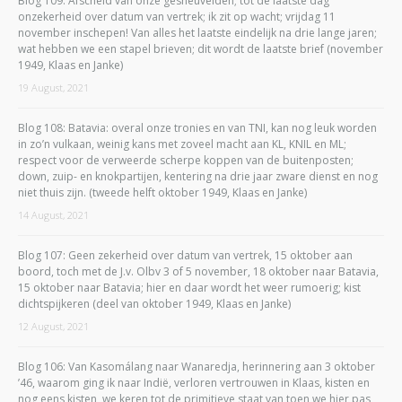
Blog 109: Afscheid van onze gesneuvelden; tot de laatste dag
onzekerheid over datum van vertrek; ik zit op wacht; vrijdag 11
november inschepen! Van alles het laatste eindelijk na drie lange jaren;
wat hebben we een stapel brieven; dit wordt de laatste brief (november
1949, Klaas en Janke)
19 August, 2021
Blog 108: Batavia: overal onze tronies en van TNI, kan nog leuk worden
in zo’n vulkaan, weinig kans met zoveel macht aan KL, KNIL en ML;
respect voor de verweerde scherpe koppen van de buitenposten;
down, zuip- en knokpartijen, kentering na drie jaar zware dienst en nog
niet thuis zijn. (tweede helft oktober 1949, Klaas en Janke)
14 August, 2021
Blog 107: Geen zekerheid over datum van vertrek, 15 oktober aan
boord, toch met de J.v. Olbv 3 of 5 november, 18 oktober naar Batavia,
15 oktober naar Batavia; hier en daar wordt het weer rumoerig; kist
dichtspijkeren (deel van oktober 1949, Klaas en Janke)
12 August, 2021
Blog 106: Van Kasomálang naar Wanaredja, herinnering aan 3 oktober
’46, waarom ging ik naar Indië, verloren vertrouwen in Klaas, kisten en
nog eens kisten, we keren tot de primitieve staat van toen we hier pas