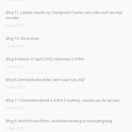
Blog 11: Laatste reactie op Checkpoint Charlie, een volle neef van mijn
moeder
8 June, 2012
Blog 10: Uit en thuis
1 June, 2012
Blog 9: Reünie 15 april 2010, veteranen 2-6 RVA
25 May, 2012
Blog 8: Demobilisatie Indië, weer naar huis, blij?
16 May, 2012
Blog 7: 7 Decemberdivisie 2-6 RVA D-batterij, reacties op de oproep
10 May, 2012
Blog 6: World Press Photo, dodenherdenking en bevrijdingsdag
4 May, 2012