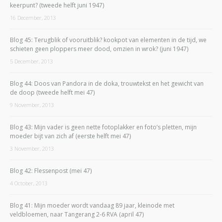
keerpunt? (tweede helft juni 1947)
16 December, 2013
Blog 45: Terugblik of vooruitblik? kookpot van elementen in de tijd, we
schieten geen ploppers meer dood, omzien in wrok? (juni 1947)
5 December, 2013
Blog 44: Doos van Pandora in de doka, trouwtekst en het gewicht van
de doop (tweede helft mei 47)
9 November, 2013
Blog 43: Mijn vader is geen nette fotoplakker en foto’s pletten, mijn
moeder bijt van zich af (eerste helft mei 47)
3 November, 2013
Blog 42: Flessenpost (mei 47)
4 October, 2013
Blog 41: Mijn moeder wordt vandaag 89 jaar, kleinode met
veldbloemen, naar Tangerang 2-6 RVA (april 47)