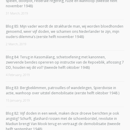
spelen, doofpot, Federale regering, ruzie en wanhoop (tweede helft
november 1948)
31 March, 2019
Blog 85: Mijn vader wordt de strakharde man, wij worden bloedhonden
genoemd, weer vijf doden, we schamen ons Nederlander te zijn, mijn
ouders dilemma’s (eerste helft november 1948)
2 March, 2019
Blog 84: Terug in Kasomálang, schietoefening met kanonnen,
zwervende bendes opereren op instructie van de Repoeblik, aflossing 7
DD, houden wij dit vol? (tweede helft oktober 1948)
4 February, 2019
Blog 83: Bergbeklimmen, patrouilles of wandelingen, Spierdivisie in
actie, wanhoop over uitstel demobilisatie (eerste helft oktober 1948 )
15 January, 2019
Blog 82: Vijf doden in een week, maken deze droeve berichten je ook
angstig? Schurft, glashard rossen met de schoenborstel, revolutie in
Madiun brengt Van Mook terug en vertraagt de demobilisatie (tweede
helft september 1948)