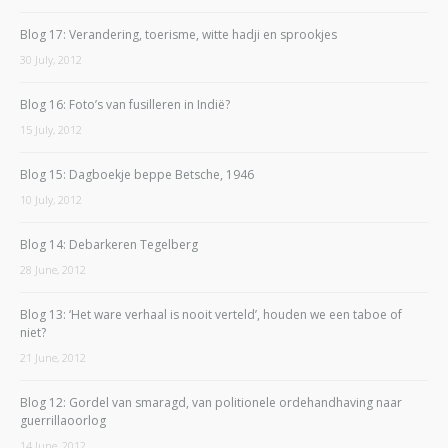
Blog 17: Verandering, toerisme, witte hadji en sprookjes
30 July, 2012
Blog 16: Foto’s van fusilleren in Indië?
15 July, 2012
Blog 15: Dagboekje beppe Betsche, 1946
10 July, 2012
Blog 14: Debarkeren Tegelberg
28 June, 2012
Blog 13: ‘Het ware verhaal is nooit verteld’, houden we een taboe of
niet?
21 June, 2012
Blog 12: Gordel van smaragd, van politionele ordehandhaving naar
guerrillaoorlog
14 June, 2012