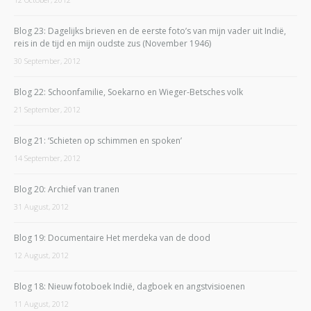
Blog 23: Dagelijks brieven en de eerste foto’s van mijn vader uit Indië,
reis in de tijd en mijn oudste zus (November 1946)
30 September, 2012
Blog 22: Schoonfamilie, Soekarno en Wieger-Betsches volk
21 September, 2012
Blog 21: ‘Schieten op schimmen en spoken’
14 September, 2012
Blog 20: Archief van tranen
31 August, 2012
Blog 19: Documentaire Het merdeka van de dood
12 August, 2012
Blog 18: Nieuw fotoboek Indië, dagboek en angstvisioenen
11 August, 2012