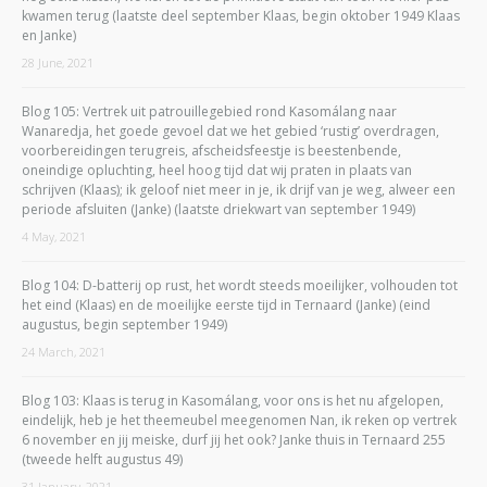
kwamen terug (laatste deel september Klaas, begin oktober 1949 Klaas
en Janke)
28 June, 2021
Blog 105: Vertrek uit patrouillegebied rond Kasomálang naar
Wanaredja, het goede gevoel dat we het gebied ‘rustig’ overdragen,
voorbereidingen terugreis, afscheidsfeestje is beestenbende,
oneindige opluchting, heel hoog tijd dat wij praten in plaats van
schrijven (Klaas); ik geloof niet meer in je, ik drijf van je weg, alweer een
periode afsluiten (Janke) (laatste driekwart van september 1949)
4 May, 2021
Blog 104: D-batterij op rust, het wordt steeds moeilijker, volhouden tot
het eind (Klaas) en de moeilijke eerste tijd in Ternaard (Janke) (eind
augustus, begin september 1949)
24 March, 2021
Blog 103: Klaas is terug in Kasomálang, voor ons is het nu afgelopen,
eindelijk, heb je het theemeubel meegenomen Nan, ik reken op vertrek
6 november en jij meiske, durf jij het ook? Janke thuis in Ternaard 255
(tweede helft augustus 49)
31 January, 2021