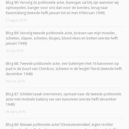
Blog 90: Vervolg 2e politionele actie, Kuningan zal blij zijn wanneer wij
ophoepelen, banger voor ons dan voor de bendes, terug naar
Kasomálang (tweede helft januari tot en met 4 februari 1949)
6 August, 2019
Blog 89: Vervolg tweede politionele actie, brieven van mijn moeder,
schieten, slapen, schieten, klusjes, bloed vlees en botten (eerste helft
januari 1949)
16 July, 2019
Blog 88: Tweede politionele actie, vier batterijen met 16 kanonnen op
pad in de buurt van Cheribon, schieten in de leegte? Kerst (tweede helft
december 1948)
28 June, 2019
Blog 87: Schilderszaak overnemen, opmaat naar de tweede politionele
actie met mobiele batterij van vier kanonnen (eerste helft december
1948)
29 April, 2019
Blog 86: Nieuwe politionele actie? Deviezensmokkel, eigen rechter