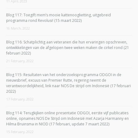
11 April, 2023
Blog 117: Toegift mem’s mooie kattenoogketting, uitgebreid
programma rond Revolusi! (15 maart 2022)
16 March, 2022
Blog 116: Schatplichtig aan veteranen die hun ervaringen opschreven,
ontwikkelingen van de afgelopen twee weken maken de cirkel rond (21
februari 2022)
21 February, 2022
Blog 115: Resultaten van het onderzoeksprogramma ODGOI in de
nieuwsbrief, excuus van Premier Rutte, regering neemt de
verantwoordelijkheid, link naar NOS De strijd om Indonesië (17 februari
2022)
17 February, 2022
Blog 114: Terugkijken online presentatie ODGOI, eerste vijf publicaties
online, opnames NOS De Strijd om Indonesië met Azarja Harmanny en
Hilma Bruinsma in NIOD (17 februari, update 7 maart 2022)
15 February, 2022