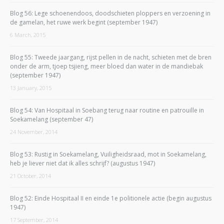
Blog 56: Lege schoenendoos, doodschieten ploppers en verzoening in
de gamelan, het ruwe werk begint (september 1947)
6 March, 2015
Blog 55: Tweede jaargang, rijst pellen in de nacht, schieten met de bren
onder de arm, tjoep tsjieng, meer bloed dan water in de mandiebak
(september 1947)
13 January, 2015
Blog 54: Van Hospitaal in Soebang terug naar routine en patrouille in
Soekamelang (september 47)
24 November, 2014
Blog 53: Rustig in Soekamelang, Vuiligheidsraad, mot in Soekamelang,
heb je liever niet dat ik alles schrijf? (augustus 1947)
21 October, 2014
Blog 52: Einde Hospitaal II en einde 1e politionele actie (begin augustus
1947)
17 September, 2014