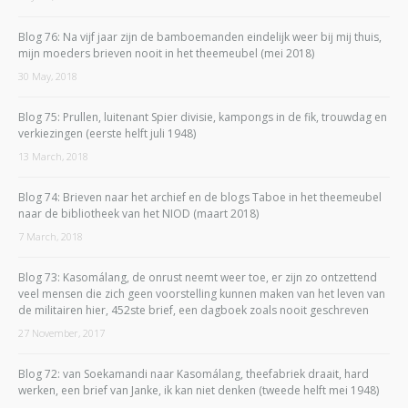
Blog 76: Na vijf jaar zijn de bamboemanden eindelijk weer bij mij thuis,
mijn moeders brieven nooit in het theemeubel (mei 2018)
30 May, 2018
Blog 75: Prullen, luitenant Spier divisie, kampongs in de fik, trouwdag en
verkiezingen (eerste helft juli 1948)
13 March, 2018
Blog 74: Brieven naar het archief en de blogs Taboe in het theemeubel
naar de bibliotheek van het NIOD (maart 2018)
7 March, 2018
Blog 73: Kasomálang, de onrust neemt weer toe, er zijn zo ontzettend
veel mensen die zich geen voorstelling kunnen maken van het leven van
de militairen hier, 452ste brief, een dagboek zoals nooit geschreven
27 November, 2017
Blog 72: van Soekamandi naar Kasomálang, theefabriek draait, hard
werken, een brief van Janke, ik kan niet denken (tweede helft mei 1948)