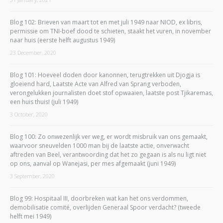
Blog 102: Brieven van maart tot en met juli 1949 naar NIOD, ex libris,
permissie om TNI-boef dood te schieten, staakt het vuren, in november
naar huis (eerste helft augustus 1949)
23 December, 2020
Blog 101: Hoeveel doden door kanonnen, terugtrekken uit Djogja is
gloeiend hard, Laatste Acte van Alfred van Sprang verboden,
verongelukken journalisten doet stof opwaaien, laatste post Tjikaremas,
een huis thuis! (juli 1949)
3 October, 2020
Blog 100: Zo onwezenlijk ver weg, er wordt misbruik van ons gemaakt,
waarvoor sneuvelden 1000 man bij de laatste actie, onverwacht
aftreden van Beel, verantwoording dat het zo gegaan is als nu ligt niet
op ons, aanval op Wanejasi, per mes afgemaakt (juni 1949)
3 September, 2020
Blog 99: Hospitaal III, doorbreken wat kan het ons verdommen,
demobilisatie comité, overlijden Generaal Spoor verdacht? (tweede
helft mei 1949)