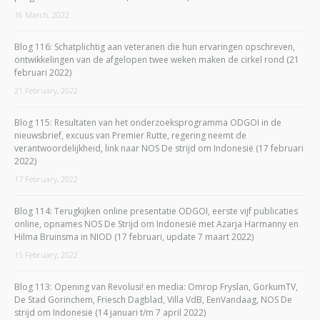
16 March, 2022
Blog 116: Schatplichtig aan veteranen die hun ervaringen opschreven,
ontwikkelingen van de afgelopen twee weken maken de cirkel rond (21
februari 2022)
21 February, 2022
Blog 115: Resultaten van het onderzoeksprogramma ODGOI in de
nieuwsbrief, excuus van Premier Rutte, regering neemt de
verantwoordelijkheid, link naar NOS De strijd om Indonesië (17 februari
2022)
17 February, 2022
Blog 114: Terugkijken online presentatie ODGOI, eerste vijf publicaties
online, opnames NOS De Strijd om Indonesië met Azarja Harmanny en
Hilma Bruinsma in NIOD (17 februari, update 7 maart 2022)
15 February, 2022
Blog 113: Opening van Revolusi! en media: Omrop Fryslan, GorkumTV,
De Stad Gorinchem, Friesch Dagblad, Villa VdB, EenVandaag, NOS De
strijd om Indonesië (14 januari t/m 7 april 2022)