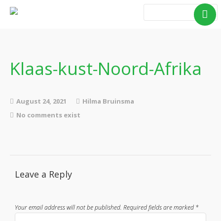
Home
Blog Taboe in het
theemeubel
Klaas-kust-Noord-Afrika
Boeken
Verhalen
August 24, 2021
Hilma Bruinsma
Gedichten
No comments exist
Contact
Leave a Reply
Your email address will not be published.
Required fields are marked
*