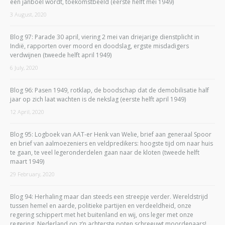
een janboel wordt, toekomstbeeld (eerste helft mei 1949)
3 August, 2020
Blog 97: Parade 30 april, viering 2 mei van driejarige dienstplicht in
Indië, rapporten over moord en doodslag, ergste misdadigers
verdwijnen (tweede helft april 1949)
6 July, 2020
Blog 96: Pasen 1949, rotklap, de boodschap dat de demobilisatie half
jaar op zich laat wachten is de nekslag (eerste helft april 1949)
12 April, 2020
Blog 95: Logboek van AAT-er Henk van Welie, brief aan generaal Spoor
en brief van aalmoezeniers en veldpredikers: hoogste tijd om naar huis
te gaan, te veel legeronderdelen gaan naar de kloten (tweede helft
maart 1949)
29 February, 2020
Blog 94: Herhaling maar dan steeds een streepje verder. Wereldstrijd
tussen hemel en aarde, politieke partijen en verdeeldheid, onze
regering schippert met het buitenland en wij, ons leger met onze
regering. Nederland op z’n achterste poten schreeuwt moordenaars!