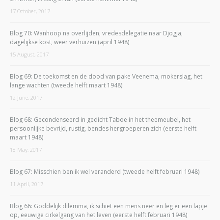
17 October, 2017
Blog 70: Wanhoop na overlijden, vredesdelegatie naar Djogja,
dagelijkse kost, weer verhuizen (april 1948)
15 August, 2017
Blog 69: De toekomst en de dood van pake Veenema, mokerslag, het
lange wachten (tweede helft maart 1948)
12 June, 2017
Blog 68: Gecondenseerd in gedicht Taboe in het theemeubel, het
persoonlijke bevrijd, rustig, bendes hergroeperen zich (eerste helft
maart 1948)
18 May, 2017
Blog 67: Misschien ben ik wel veranderd (tweede helft februari 1948)
11 April, 2017
Blog 66: Goddelijk dilemma, ik schiet een mens neer en leg er een lapje
op, eeuwige cirkelgang van het leven (eerste helft februari 1948)