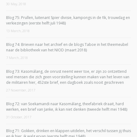
30 May, 2018
Blog 75: Prullen, luitenant Spier divisie, kampongs in de fik, trouwdag en
verkiezingen (eerste helft juli 1948)
13 March, 2018
Blog 74: Brieven naar het archief en de blogs Taboe in het theemeubel
naar de bibliotheek van het NIOD (maart 2018)
7 March, 2018
Blog 73: Kasomálang, de onrust neemt weer toe, er zijn zo ontzettend
veel mensen die zich geen voorstelling kunnen maken van het leven van
de militairen hier, 452ste brief, een dagboek zoals nooit geschreven
27 November, 2017
Blog 72: van Soekamandi naar Kasomálang, theefabriek draait, hard
werken, een brief van Janke, ik kan niet denken (tweede helft mei 1948)
31 October, 2017
Blog 71: Gokken, drinken en klappen uitdelen, het verschil tussen jij thuis
en ik hier, ik walg ervan (eerste helft mei 1948)