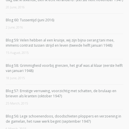
20 June, 2016
Blog 60: Tussentijd (juni 2016)
2 June, 2016
Blog 59: Velen hebben al een kruisje, wij zijn bijna oerang tani mee,
immens contrast tussen strijd en leven (tweede helft januari 1948)
15 August, 2015
Blog 58: Grimmigheid voorbij grenzen, het graf was al klaar (eerste helft
van januari 1948)
18 June, 2015
Blog 57: Ernstige verruwing, voorzichtig met schatten, de brulaap en
brieven als kranten (oktober 1947)
25 March, 2015
Blog 56: Lege schoenendoos, doodschieten ploppers en verzoening in
de gamelan, het ruwe werk begint (september 1947)
6 March, 2015