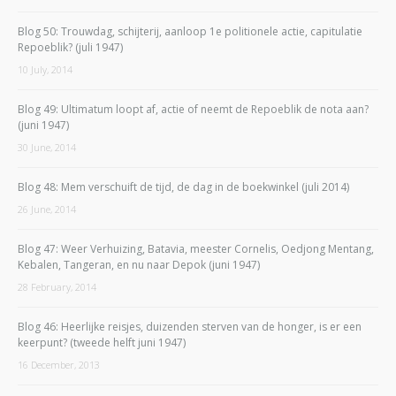
Blog 50: Trouwdag, schijterij, aanloop 1e politionele actie, capitulatie
Repoeblik? (juli 1947)
10 July, 2014
Blog 49: Ultimatum loopt af, actie of neemt de Repoeblik de nota aan?
(juni 1947)
30 June, 2014
Blog 48: Mem verschuift de tijd, de dag in de boekwinkel (juli 2014)
26 June, 2014
Blog 47: Weer Verhuizing, Batavia, meester Cornelis, Oedjong Mentang,
Kebalen, Tangeran, en nu naar Depok (juni 1947)
28 February, 2014
Blog 46: Heerlijke reisjes, duizenden sterven van de honger, is er een
keerpunt? (tweede helft juni 1947)
16 December, 2013