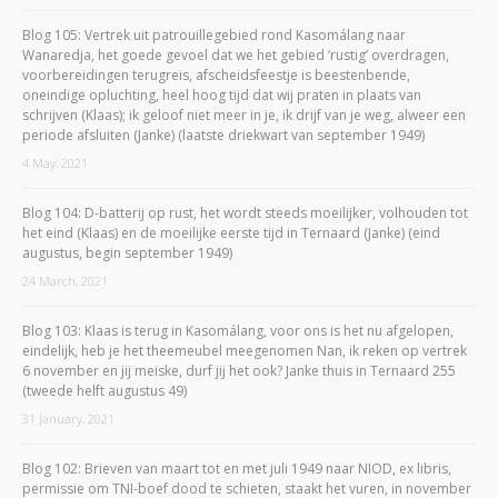
Blog 105: Vertrek uit patrouillegebied rond Kasomálang naar
Wanaredja, het goede gevoel dat we het gebied ‘rustig’ overdragen,
voorbereidingen terugreis, afscheidsfeestje is beestenbende,
oneindige opluchting, heel hoog tijd dat wij praten in plaats van
schrijven (Klaas); ik geloof niet meer in je, ik drijf van je weg, alweer een
periode afsluiten (Janke) (laatste driekwart van september 1949)
4 May, 2021
Blog 104: D-batterij op rust, het wordt steeds moeilijker, volhouden tot
het eind (Klaas) en de moeilijke eerste tijd in Ternaard (Janke) (eind
augustus, begin september 1949)
24 March, 2021
Blog 103: Klaas is terug in Kasomálang, voor ons is het nu afgelopen,
eindelijk, heb je het theemeubel meegenomen Nan, ik reken op vertrek
6 november en jij meiske, durf jij het ook? Janke thuis in Ternaard 255
(tweede helft augustus 49)
31 January, 2021
Blog 102: Brieven van maart tot en met juli 1949 naar NIOD, ex libris,
permissie om TNI-boef dood te schieten, staakt het vuren, in november