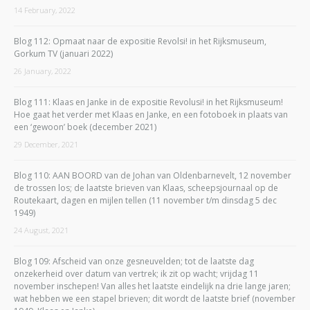
14 February, 2022
Blog 112: Opmaat naar de expositie Revolsi! in het Rijksmuseum,
Gorkum TV (januari 2022)
26 January, 2022
Blog 111: Klaas en Janke in de expositie Revolusi! in het Rijksmuseum!
Hoe gaat het verder met Klaas en Janke, en een fotoboek in plaats van
een ‘gewoon’ boek (december 2021)
29 December, 2021
Blog 110: AAN BOORD van de Johan van Oldenbarnevelt, 12 november
de trossen los; de laatste brieven van Klaas, scheepsjournaal op de
Routekaart, dagen en mijlen tellen (11 november t/m dinsdag 5 dec
1949)
24 August, 2021
Blog 109: Afscheid van onze gesneuvelden; tot de laatste dag
onzekerheid over datum van vertrek; ik zit op wacht; vrijdag 11
november inschepen! Van alles het laatste eindelijk na drie lange jaren;
wat hebben we een stapel brieven; dit wordt de laatste brief (november