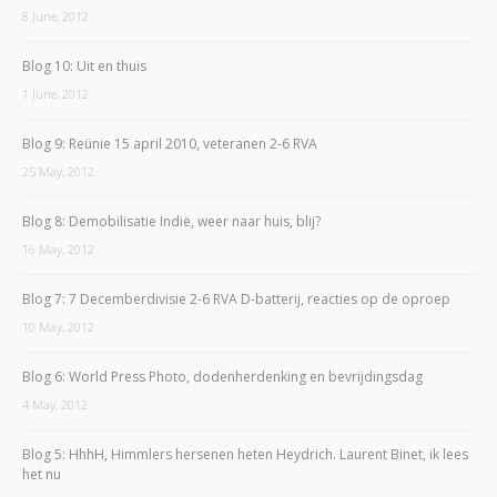
8 June, 2012
Blog 10: Uit en thuis
1 June, 2012
Blog 9: Reünie 15 april 2010, veteranen 2-6 RVA
25 May, 2012
Blog 8: Demobilisatie Indië, weer naar huis, blij?
16 May, 2012
Blog 7: 7 Decemberdivisie 2-6 RVA D-batterij, reacties op de oproep
10 May, 2012
Blog 6: World Press Photo, dodenherdenking en bevrijdingsdag
4 May, 2012
Blog 5: HhhH, Himmlers hersenen heten Heydrich. Laurent Binet, ik lees
het nu