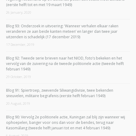
(eerste helft tot en met 19 maart 1949)
26 January, 2020
Blog 93: Onderzoek in uitvoering: ‘Wanneer verhalen elkaar raken
veranderen ze aan beide kanten meteen’ en langer dan twee jaar
uitzenden is schadelijk (17 december 2019)
17 December, 2019
Blog 92: Tweede serie brieven naar het NIOD, foto’s bekeken en het
vervolg van de zuivering na de tweede politionele actie (tweede helft
februari 1949)
29 October, 2019
Blog 91: Spiertroep, zwevende Siliwangidivisie, twee bekenden
sneuvelen, militaire begrafenis (eerste helft februari 1949)
20 August, 2019
Blog 90: Vervolg 2e politionele actie, Kuningan zal blij zijn wanneer wij
ophoepelen, banger voor ons dan voor de bendes, terug naar
Kasomálang (tweede helft januari tot en met 4 februari 1949)
6 August, 2019