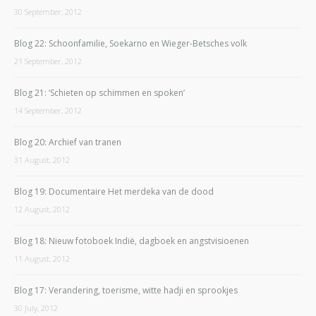
30 September, 2012
Blog 22: Schoonfamilie, Soekarno en Wieger-Betsches volk
21 September, 2012
Blog 21: ‘Schieten op schimmen en spoken’
14 September, 2012
Blog 20: Archief van tranen
31 August, 2012
Blog 19: Documentaire Het merdeka van de dood
12 August, 2012
Blog 18: Nieuw fotoboek Indië, dagboek en angstvisioenen
11 August, 2012
Blog 17: Verandering, toerisme, witte hadji en sprookjes
30 July, 2012