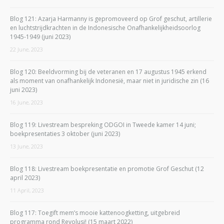
Blog 121: Azarja Harmanny is gepromoveerd op Grof geschut, artillerie
en luchtstrijdkrachten in de Indonesische Onafhankelijkheidsoorlog
1945-1949 (juni 2023)
22 June, 2023
Blog 120: Beeldvorming bij de veteranen en 17 augustus 1945 erkend
als moment van onafhankelijk Indonesië, maar niet in juridische zin (16
juni 2023)
16 June, 2023
Blog 119: Livestream bespreking ODGOI in Tweede kamer 14 juni;
boekpresentaties 3 oktober (juni 2023)
13 June, 2023
Blog 118: Livestream boekpresentatie en promotie Grof Geschut (12
april 2023)
11 April, 2023
Blog 117: Toegift mem’s mooie kattenoogketting, uitgebreid
programma rond Revolusi! (15 maart 2022)