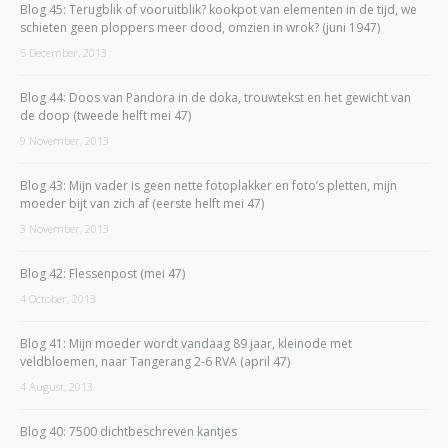
Blog 45: Terugblik of vooruitblik? kookpot van elementen in de tijd, we
schieten geen ploppers meer dood, omzien in wrok? (juni 1947)
5 December, 2013
Blog 44: Doos van Pandora in de doka, trouwtekst en het gewicht van
de doop (tweede helft mei 47)
9 November, 2013
Blog 43: Mijn vader is geen nette fotoplakker en foto’s pletten, mijn
moeder bijt van zich af (eerste helft mei 47)
3 November, 2013
Blog 42: Flessenpost (mei 47)
4 October, 2013
Blog 41: Mijn moeder wordt vandaag 89 jaar, kleinode met
veldbloemen, naar Tangerang 2-6 RVA (april 47)
4 August, 2013
Blog 40: 7500 dichtbeschreven kantjes