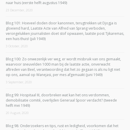
naar huis (eerste helft augustus 1949)
23 December, 2020
Blog 101: Hoeveel doden door kanonnen, terugtrekken uit Djogja is
gloeiend hard, Laatste Acte van Alfred van Sprang verboden,
verongelukken journalisten doet stof opwaaien, laatste post Tjikaremas,
een huis thuis! (juli 1949)
3 October, 2020
Blog 100: Zo onwezenlijk ver weg, er wordt misbruik van ons gemaakt,
waarvoor sneuvelden 1000 man bij de laatste actie, onverwacht
aftreden van Beel, verantwoording dat het zo gegaan is als nu ligt niet
op ons, aanval op Wanejasi, per mes afgemaakt (juni 1949)
3 September, 2020
Blog 99: Hospitaal III, doorbreken wat kan het ons verdommen,
demobilisatie comité, overlijden Generaal Spoor verdacht? (tweede
helft mei 1949)
20 August, 2020
Blog 98: Onderzoekers en tips, rust en ledigheid, voorkomen dat het