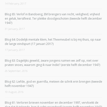
14 February, 2017
Blog 65: Verlof in Bandoeng, EM brengers van recht, veiligheid, vrijheid
en geluk, kerstfeest. Ter plekke doodgeschoten (tweede helft december
1947)
31 January, 2017
Blog 64: Dodelijk mentale klem, het Theemeubel is bij mij thuis, op naar
de lange eindspurt (17 januari 2017)
17 January, 2017
Blog 63: Dagelijks geweld, zware jongens ruimen we zelf op, niet over
praten snoes, waarom ging ik naar Indië? (eerste helft december 1947)
26 September, 2016
Blog 62: Liefde, god en guerrilla, meteen de schrik erin brengen (tweede
helft november 1947)
10 August, 2016
Blog 61: Verloren brieven november en december 1997, vervloekt de
dag dat ik tekende, ben ik echt veranderd? (eerste helft november 1947)