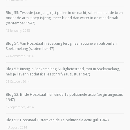
Blog 55: Tweede jaargang, rijst pellen in de nacht, schieten met de bren
onder de arm, tjoep tsjieng, meer bloed dan water in de mandiebak
(september 1947)
13 January, 2015
Blog 54: Van Hospitaal in Soebang terug naar routine en patrouille in
Soekamelang (september 47)
24 November, 2014
Blog 53: Rustig in Soekamelang, Vuiligheidsraad, mot in Soekamelang,
heb je liever niet dat ik alles schrijf? (augustus 1947)
21 October, 2014
Blog 52: Einde Hospitaal II en einde 1e politionele actie (begin augustus
1947)
17 September, 2014
Blog 51: Hospitaal II, start van de 1e politionele actie (juli 1947)
4 August, 2014