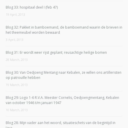
Blog 33: hospitaal deel I (feb 47)
19 April, 2013
Blog 32: Pakket in bamboemand, de bamboemand waarin de brieven in
het theemeubel worden bewaard
3 April, 2013
Blog 31: Er wordt weer rijst geplant; reusachtige heilige bomen
28 March, 2013
Blog 30: Van Oedjoeng Mentang naar Kebalen, ze willen ons artilleristen
op patrouille hebben
19 March, 2013
Blog 29: Logo 1-6 R.V.A. Meester Cornelis, Oedjoengmentang, Kebalen
van october 1946 t/m januari 1947
10 March, 2013
Blog 28: Mijn vader aan het woord, situatieschets van de begintijd in
Java