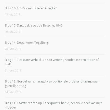
Blog 16: Foto’s van fusilleren in Indië?
15 July, 2012
Blog 15: Dagboekje beppe Betsche, 1946
10 July, 2012
Blog 14: Debarkeren Tegelberg
28 June, 2012
Blog 13: ‘Het ware verhaal is nooit verteld’, houden we een taboe of
niet?
21 June, 2012
Blog 12: Gordel van smaragd, van politionele ordehandhaving naar
guerrillaoorlog
14 June, 2012
Blog 11: Laatste reactie op Checkpoint Charlie, een volle neef van mijn
moeder