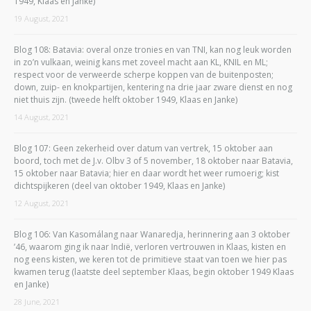
1949, Klaas en Janke)
19 August, 2021
Blog 108: Batavia: overal onze tronies en van TNI, kan nog leuk worden
in zo’n vulkaan, weinig kans met zoveel macht aan KL, KNIL en ML;
respect voor de verweerde scherpe koppen van de buitenposten;
down, zuip- en knokpartijen, kentering na drie jaar zware dienst en nog
niet thuis zijn. (tweede helft oktober 1949, Klaas en Janke)
14 August, 2021
Blog 107: Geen zekerheid over datum van vertrek, 15 oktober aan
boord, toch met de J.v. Olbv 3 of 5 november, 18 oktober naar Batavia,
15 oktober naar Batavia; hier en daar wordt het weer rumoerig; kist
dichtspijkeren (deel van oktober 1949, Klaas en Janke)
12 August, 2021
Blog 106: Van Kasomálang naar Wanaredja, herinnering aan 3 oktober
’46, waarom ging ik naar Indië, verloren vertrouwen in Klaas, kisten en
nog eens kisten, we keren tot de primitieve staat van toen we hier pas
kwamen terug (laatste deel september Klaas, begin oktober 1949 Klaas
en Janke)
28 June, 2021