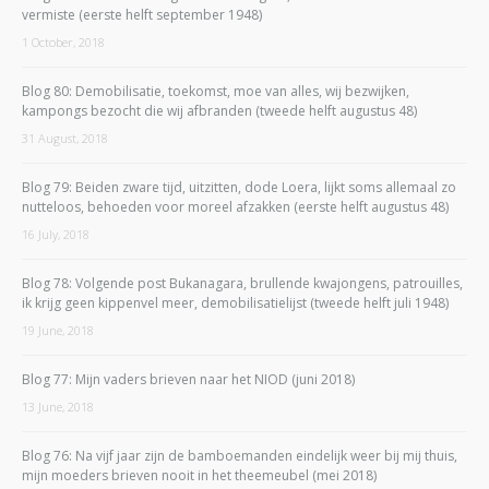
vermiste (eerste helft september 1948)
1 October, 2018
Blog 80: Demobilisatie, toekomst, moe van alles, wij bezwijken,
kampongs bezocht die wij afbranden (tweede helft augustus 48)
31 August, 2018
Blog 79: Beiden zware tijd, uitzitten, dode Loera, lijkt soms allemaal zo
nutteloos, behoeden voor moreel afzakken (eerste helft augustus 48)
16 July, 2018
Blog 78: Volgende post Bukanagara, brullende kwajongens, patrouilles,
ik krijg geen kippenvel meer, demobilisatielijst (tweede helft juli 1948)
19 June, 2018
Blog 77: Mijn vaders brieven naar het NIOD (juni 2018)
13 June, 2018
Blog 76: Na vijf jaar zijn de bamboemanden eindelijk weer bij mij thuis,
mijn moeders brieven nooit in het theemeubel (mei 2018)