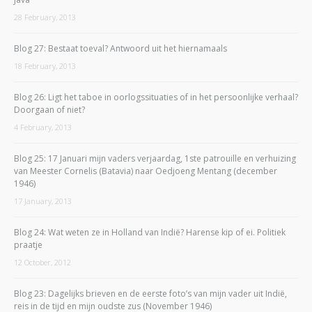
28 February, 2013
Blog 27: Bestaat toeval? Antwoord uit het hiernamaals
18 February, 2013
Blog 26: Ligt het taboe in oorlogssituaties of in het persoonlijke verhaal?
Doorgaan of niet?
4 February, 2013
Blog 25: 17 Januari mijn vaders verjaardag, 1ste patrouille en verhuizing
van Meester Cornelis (Batavia) naar Oedjoeng Mentang (december
1946)
17 January, 2013
Blog 24: Wat weten ze in Holland van Indië? Harense kip of ei. Politiek
praatje
12 October, 2012
Blog 23: Dagelijks brieven en de eerste foto’s van mijn vader uit Indië,
reis in de tijd en mijn oudste zus (November 1946)