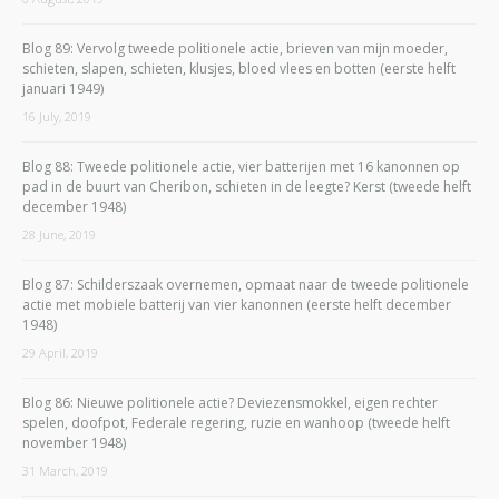
Blog 89: Vervolg tweede politionele actie, brieven van mijn moeder,
schieten, slapen, schieten, klusjes, bloed vlees en botten (eerste helft
januari 1949)
16 July, 2019
Blog 88: Tweede politionele actie, vier batterijen met 16 kanonnen op
pad in de buurt van Cheribon, schieten in de leegte? Kerst (tweede helft
december 1948)
28 June, 2019
Blog 87: Schilderszaak overnemen, opmaat naar de tweede politionele
actie met mobiele batterij van vier kanonnen (eerste helft december
1948)
29 April, 2019
Blog 86: Nieuwe politionele actie? Deviezensmokkel, eigen rechter
spelen, doofpot, Federale regering, ruzie en wanhoop (tweede helft
november 1948)
31 March, 2019