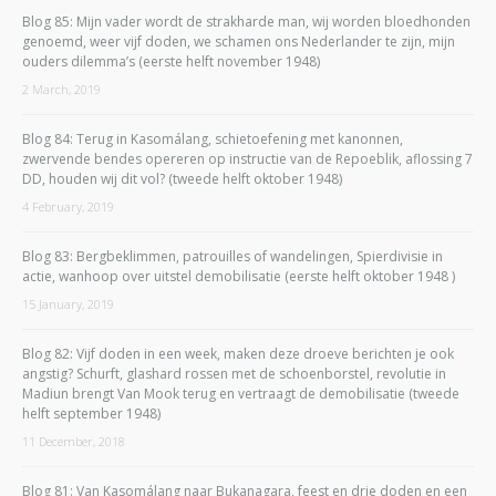
Blog 85: Mijn vader wordt de strakharde man, wij worden bloedhonden
genoemd, weer vijf doden, we schamen ons Nederlander te zijn, mijn
ouders dilemma’s (eerste helft november 1948)
2 March, 2019
Blog 84: Terug in Kasomálang, schietoefening met kanonnen,
zwervende bendes opereren op instructie van de Repoeblik, aflossing 7
DD, houden wij dit vol? (tweede helft oktober 1948)
4 February, 2019
Blog 83: Bergbeklimmen, patrouilles of wandelingen, Spierdivisie in
actie, wanhoop over uitstel demobilisatie (eerste helft oktober 1948 )
15 January, 2019
Blog 82: Vijf doden in een week, maken deze droeve berichten je ook
angstig? Schurft, glashard rossen met de schoenborstel, revolutie in
Madiun brengt Van Mook terug en vertraagt de demobilisatie (tweede
helft september 1948)
11 December, 2018
Blog 81: Van Kasomálang naar Bukanagara, feest en drie doden en een