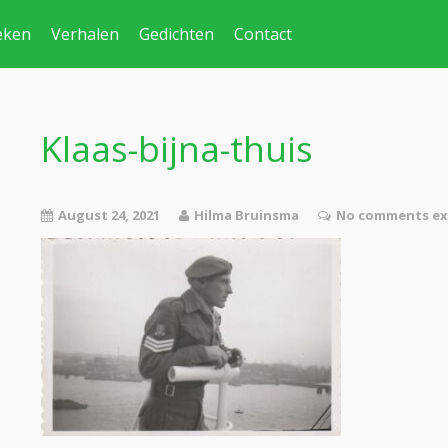
eken
Verhalen
Gedichten
Contact
Klaas-bijna-thuis
August 24, 2021
Hilma Bruinsma
No comments ex