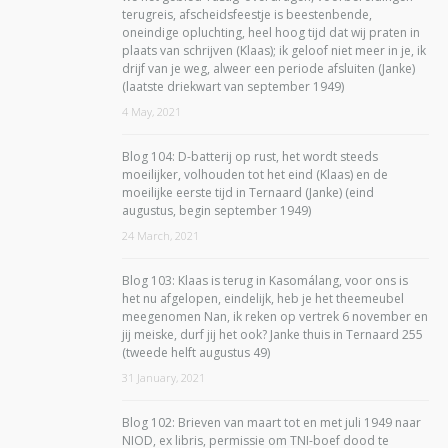
terugreis, afscheidsfeestje is beestenbende,
oneindige opluchting, heel hoog tijd dat wij praten in
plaats van schrijven (Klaas); ik geloof niet meer in je, ik
drijf van je weg, alweer een periode afsluiten (Janke)
(laatste driekwart van september 1949)
4 May, 2021
Blog 104: D-batterij op rust, het wordt steeds
moeilijker, volhouden tot het eind (Klaas) en de
moeilijke eerste tijd in Ternaard (Janke) (eind
augustus, begin september 1949)
24 March, 2021
Blog 103: Klaas is terug in Kasomálang, voor ons is
het nu afgelopen, eindelijk, heb je het theemeubel
meegenomen Nan, ik reken op vertrek 6 november en
jij meiske, durf jij het ook? Janke thuis in Ternaard 255
(tweede helft augustus 49)
31 January, 2021
Blog 102: Brieven van maart tot en met juli 1949 naar
NIOD, ex libris, permissie om TNI-boef dood te