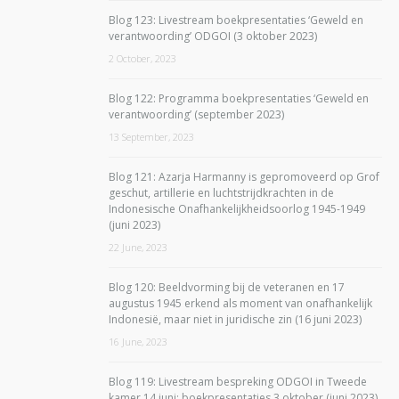
Blog 123: Livestream boekpresentaties ‘Geweld en
verantwoording’ ODGOI (3 oktober 2023)
2 October, 2023
Blog 122: Programma boekpresentaties ‘Geweld en
verantwoording’ (september 2023)
13 September, 2023
Blog 121: Azarja Harmanny is gepromoveerd op Grof
geschut, artillerie en luchtstrijdkrachten in de
Indonesische Onafhankelijkheidsoorlog 1945-1949
(juni 2023)
22 June, 2023
Blog 120: Beeldvorming bij de veteranen en 17
augustus 1945 erkend als moment van onafhankelijk
Indonesië, maar niet in juridische zin (16 juni 2023)
16 June, 2023
Blog 119: Livestream bespreking ODGOI in Tweede
kamer 14 juni; boekpresentaties 3 oktober (juni 2023)