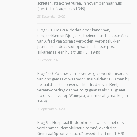
schieten, staakt het vuren, in november naar huis
(eerste helft augustus 1949)
23 December, 2020
Blog 101: Hoeveel doden door kanonnen,
terugtrekken uit Djogja is gloeiend hard, Laatste Acte
van Alfred van Sprang verboden, verongelukken
journalisten doet stof opwaaien, laatste post
Tjikaremas, een huis thuis! (juli 1949)
3 October, 2020
Blog 100: Zo onwezenlijk ver weg, er wordt misbruik
van ons gemaakt, waarvoor sneuvelden 1000 man bij
de laatste actie, onverwacht aftreden van Beel,
verantwoording dat het zo gegaan is als nu ligt niet
op ons, aanval op Wanejasi, per mes afgemaakt (juni
1949)
3 September, 2020
Blog 99: Hospitaal III, doorbreken wat kan het ons
verdommen, demobilisatie comité, overlijden
Generaal Spoor verdacht? (tweede helft mei 1949)