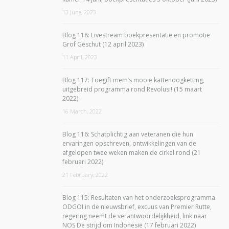
13 June, 2023
Blog 118: Livestream boekpresentatie en promotie
Grof Geschut (12 april 2023)
11 April, 2023
Blog 117: Toegift mem’s mooie kattenoogketting,
uitgebreid programma rond Revolusi! (15 maart
2022)
16 March, 2022
Blog 116: Schatplichtig aan veteranen die hun
ervaringen opschreven, ontwikkelingen van de
afgelopen twee weken maken de cirkel rond (21
februari 2022)
21 February, 2022
Blog 115: Resultaten van het onderzoeksprogramma
ODGOI in de nieuwsbrief, excuus van Premier Rutte,
regering neemt de verantwoordelijkheid, link naar
NOS De strijd om Indonesië (17 februari 2022)