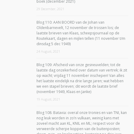
boek (december 2021)
29 December, 2021
Blog 110: AAN BOORD van de Johan van
Oldenbarnevelt, 12 november de trossen los; de
laatste brieven van Klaas, scheepsjournaal op de
Routekaart, dagen en mijlen tellen (11 november t/m
dinsdag 5 dec 1949)
24 August, 2021
Blog 109: Afscheid van onze gesneuvelden; tot de
laatste dag onzekerheid over datum van vertrek; ik zit
op wacht; vrijdag 11 november inschepen! Van alles
het laatste eindelijk na drie lange jaren; wat hebben
we een stapel brieven; dit wordt de laatste brief
(november 1949, Klaas en Janke)
19 August, 2021
Blog 108: Batavia: overal onze tronies en van TNI, kan
nog leuk worden in zo’n vulkaan, weinig kans met
zoveel macht aan KL, KNIL en ML; respect voor de
verweerde scherpe koppen van de buitenposten;