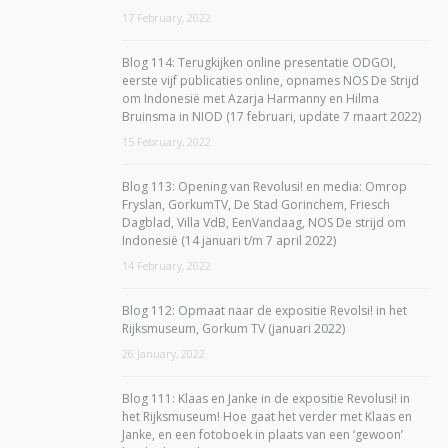
17 February, 2022
Blog 114: Terugkijken online presentatie ODGOI,
eerste vijf publicaties online, opnames NOS De Strijd
om Indonesië met Azarja Harmanny en Hilma
Bruinsma in NIOD (17 februari, update 7 maart 2022)
15 February, 2022
Blog 113: Opening van Revolusi! en media: Omrop
Fryslan, GorkumTV, De Stad Gorinchem, Friesch
Dagblad, Villa VdB, EenVandaag, NOS De strijd om
Indonesië (14 januari t/m 7 april 2022)
14 February, 2022
Blog 112: Opmaat naar de expositie Revolsi! in het
Rijksmuseum, Gorkum TV (januari 2022)
26 January, 2022
Blog 111: Klaas en Janke in de expositie Revolusi! in
het Rijksmuseum! Hoe gaat het verder met Klaas en
Janke, en een fotoboek in plaats van een ‘gewoon’