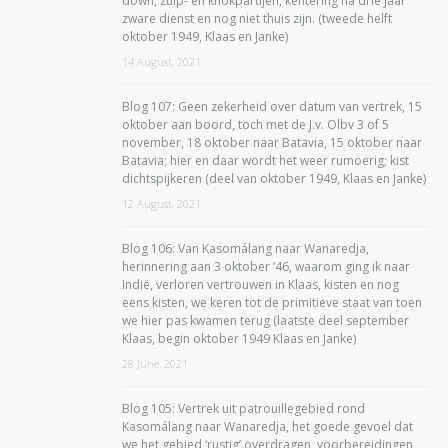
down, zuip- en knokpartijen, kentering na drie jaar
zware dienst en nog niet thuis zijn. (tweede helft
oktober 1949, Klaas en Janke)
14 August, 2021
Blog 107: Geen zekerheid over datum van vertrek, 15
oktober aan boord, toch met de J.v. Olbv 3 of 5
november, 18 oktober naar Batavia, 15 oktober naar
Batavia; hier en daar wordt het weer rumoerig; kist
dichtspijkeren (deel van oktober 1949, Klaas en Janke)
12 August, 2021
Blog 106: Van Kasomálang naar Wanaredja,
herinnering aan 3 oktober ’46, waarom ging ik naar
Indië, verloren vertrouwen in Klaas, kisten en nog
eens kisten, we keren tot de primitieve staat van toen
we hier pas kwamen terug (laatste deel september
Klaas, begin oktober 1949 Klaas en Janke)
28 June, 2021
Blog 105: Vertrek uit patrouillegebied rond
Kasomálang naar Wanaredja, het goede gevoel dat
we het gebied ‘rustig’ overdragen, voorbereidingen