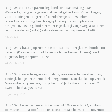
Blog 105: Vertrek uit patrouillegebied rond Kasomálang naar
Wanaredja, het goede gevoel dat we het gebied ‘rustig’ overdragen,
voorbereidingen terugreis, afscheidsfeestje is beestenbende,
oneindige opluchting, heel hoog tijd dat wij praten in plaats van
schrijven (Klaas); ik geloof niet meer in je, ik drijf van je weg, alweer een
periode afsluiten (Janke) (laatste driekwart van september 1949)
4 May, 2021
Blog 104: D-batterij op rust, het wordt steeds moeilijker, volhouden tot
het eind (Klaas) en de moeilijke eerste tijd in Ternaard (Janke) (eind
augustus, begin september 1949)
24 March, 2021
Blog 103: Klaas is terug in Kasomálang, voor ons is het nu afgelopen,
eindelijk, heb je het theemeubel meegenomen Nan, ik reken op vertrek
6 november en jij meiske, durf jij het ook? Janke thuis in Ternaard 255
(tweede helft augustus 49)
31 January, 2021
Blog 102: Brieven van maart tot en met juli 1949 naar NIOD, ex libris,
permissie om TNI-boef dood te schieten, staakt het vuren, in november