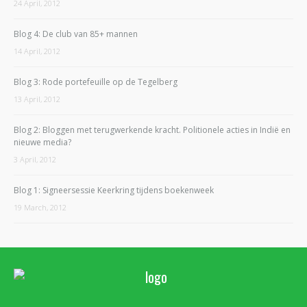
24 April, 2012
Blog 4: De club van 85+ mannen
14 April, 2012
Blog 3: Rode portefeuille op de Tegelberg
13 April, 2012
Blog 2: Bloggen met terugwerkende kracht. Politionele acties in Indië en
nieuwe media?
3 April, 2012
Blog 1: Signeersessie Keerkring tijdens boekenweek
19 March, 2012