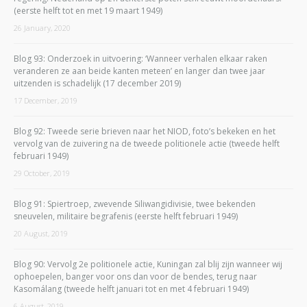
(eerste helft tot en met 19 maart 1949)
26 January, 2020
Blog 93: Onderzoek in uitvoering: ‘Wanneer verhalen elkaar raken
veranderen ze aan beide kanten meteen’ en langer dan twee jaar
uitzenden is schadelijk (17 december 2019)
17 December, 2019
Blog 92: Tweede serie brieven naar het NIOD, foto’s bekeken en het
vervolg van de zuivering na de tweede politionele actie (tweede helft
februari 1949)
29 October, 2019
Blog 91: Spiertroep, zwevende Siliwangidivisie, twee bekenden
sneuvelen, militaire begrafenis (eerste helft februari 1949)
20 August, 2019
Blog 90: Vervolg 2e politionele actie, Kuningan zal blij zijn wanneer wij
ophoepelen, banger voor ons dan voor de bendes, terug naar
Kasomálang (tweede helft januari tot en met 4 februari 1949)
6 August, 2019