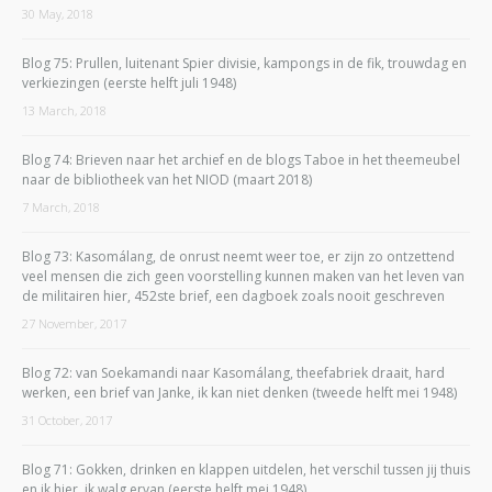
30 May, 2018
Blog 75: Prullen, luitenant Spier divisie, kampongs in de fik, trouwdag en
verkiezingen (eerste helft juli 1948)
13 March, 2018
Blog 74: Brieven naar het archief en de blogs Taboe in het theemeubel
naar de bibliotheek van het NIOD (maart 2018)
7 March, 2018
Blog 73: Kasomálang, de onrust neemt weer toe, er zijn zo ontzettend
veel mensen die zich geen voorstelling kunnen maken van het leven van
de militairen hier, 452ste brief, een dagboek zoals nooit geschreven
27 November, 2017
Blog 72: van Soekamandi naar Kasomálang, theefabriek draait, hard
werken, een brief van Janke, ik kan niet denken (tweede helft mei 1948)
31 October, 2017
Blog 71: Gokken, drinken en klappen uitdelen, het verschil tussen jij thuis
en ik hier, ik walg ervan (eerste helft mei 1948)