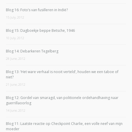
Blog 16: Foto’s van fusilleren in Indië?
15 July, 2012
Blog 15: Dagboekje beppe Betsche, 1946
10 July, 2012
Blog 14: Debarkeren Tegelberg
28 June, 2012
Blog 13: ‘Het ware verhaal is nooit verteld’, houden we een taboe of
niet?
21 June, 2012
Blog 12: Gordel van smaragd, van politionele ordehandhaving naar
guerrillaoorlog
14 June, 2012
Blog 11: Laatste reactie op Checkpoint Charlie, een volle neef van mijn
moeder