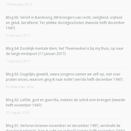
14 February, 2017
Blog 65: Verlof in Bandoeng, EM brengers van recht, veiligheid, vrijheid
en geluk, kerstfeest. Ter plekke doodgeschoten (tweede helft december
1947)
31 January, 2017
Blog 64: Dodelijk mentale klem, het Theemeubel is bij mij thuis, op naar
de lange eindspurt (17 januari 2017)
17 January, 2017
Blog 63: Dagelijks geweld, zware jongens ruimen we zelf op, niet over
praten snoes, waarom ging ik naar Indië? (eerste helft december 1947)
26 September, 2016
Blog 62: Liefde, god en guerrilla, meteen de schrik erin brengen (tweede
helft november 1947)
10 August, 2016
Blog 61: Verloren brieven november en december 1997, vervloekt de
dag dat ik tekende, ben ik echt veranderd? (eerste helft november 1947)