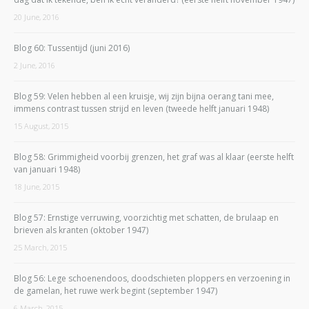
20 June, 2016
Blog 60: Tussentijd (juni 2016)
2 June, 2016
Blog 59: Velen hebben al een kruisje, wij zijn bijna oerang tani mee,
immens contrast tussen strijd en leven (tweede helft januari 1948)
15 August, 2015
Blog 58: Grimmigheid voorbij grenzen, het graf was al klaar (eerste helft
van januari 1948)
18 June, 2015
Blog 57: Ernstige verruwing, voorzichtig met schatten, de brulaap en
brieven als kranten (oktober 1947)
25 March, 2015
Blog 56: Lege schoenendoos, doodschieten ploppers en verzoening in
de gamelan, het ruwe werk begint (september 1947)
6 March, 2015