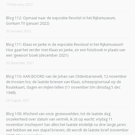
14 February, 2022
Blog 112: Opmaat naar de expositie Revolsi! in het Rijksmuseum,
Gorkum TV (januari 2022)
26 January, 2022
Blog 111: Klaas en Janke in de expositie Revolusi! in het Rijksmuseum!
Hoe gaat het verder met Klaas en Janke, en een fotoboek in plaats van
een ‘gewoon’ boek (december 2021)
29 December, 2021
Blog 110: AAN BOORD van de Johan van Oldenbarnevelt, 12 november
de trossen los; de laatste brieven van Klaas, scheepsjournaal op de
Routekaart, dagen en mijlen tellen (11 november t/m dinsdag 5 dec
1949)
24 August, 2021
Blog 109: Afscheid van onze gesneuvelden; tot de laatste dag
onzekerheid over datum van vertrek; ik zit op wacht; vrijdag 11
november inschepen! Van alles het laatste eindelijk na drie lange jaren;
wat hebben we een stapel brieven; dit wordt de laatste brief (november