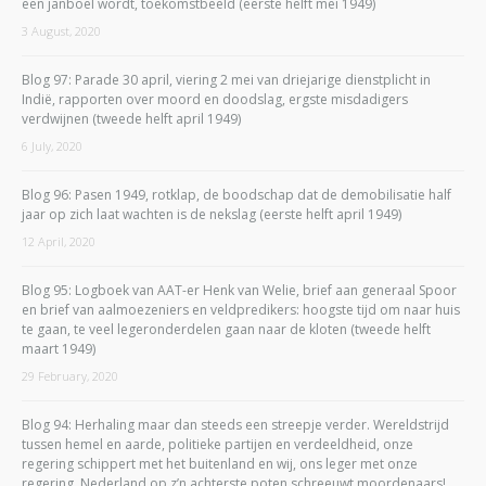
een janboel wordt, toekomstbeeld (eerste helft mei 1949)
3 August, 2020
Blog 97: Parade 30 april, viering 2 mei van driejarige dienstplicht in
Indië, rapporten over moord en doodslag, ergste misdadigers
verdwijnen (tweede helft april 1949)
6 July, 2020
Blog 96: Pasen 1949, rotklap, de boodschap dat de demobilisatie half
jaar op zich laat wachten is de nekslag (eerste helft april 1949)
12 April, 2020
Blog 95: Logboek van AAT-er Henk van Welie, brief aan generaal Spoor
en brief van aalmoezeniers en veldpredikers: hoogste tijd om naar huis
te gaan, te veel legeronderdelen gaan naar de kloten (tweede helft
maart 1949)
29 February, 2020
Blog 94: Herhaling maar dan steeds een streepje verder. Wereldstrijd
tussen hemel en aarde, politieke partijen en verdeeldheid, onze
regering schippert met het buitenland en wij, ons leger met onze
regering. Nederland op z’n achterste poten schreeuwt moordenaars!