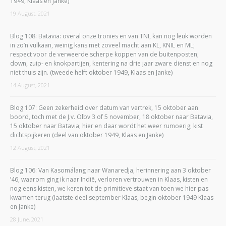
1949, Klaas en Janke)
19 August, 2021
Blog 108: Batavia: overal onze tronies en van TNI, kan nog leuk worden
in zo’n vulkaan, weinig kans met zoveel macht aan KL, KNIL en ML;
respect voor de verweerde scherpe koppen van de buitenposten;
down, zuip- en knokpartijen, kentering na drie jaar zware dienst en nog
niet thuis zijn. (tweede helft oktober 1949, Klaas en Janke)
14 August, 2021
Blog 107: Geen zekerheid over datum van vertrek, 15 oktober aan
boord, toch met de J.v. Olbv 3 of 5 november, 18 oktober naar Batavia,
15 oktober naar Batavia; hier en daar wordt het weer rumoerig; kist
dichtspijkeren (deel van oktober 1949, Klaas en Janke)
12 August, 2021
Blog 106: Van Kasomálang naar Wanaredja, herinnering aan 3 oktober
’46, waarom ging ik naar Indië, verloren vertrouwen in Klaas, kisten en
nog eens kisten, we keren tot de primitieve staat van toen we hier pas
kwamen terug (laatste deel september Klaas, begin oktober 1949 Klaas
en Janke)
28 June, 2021