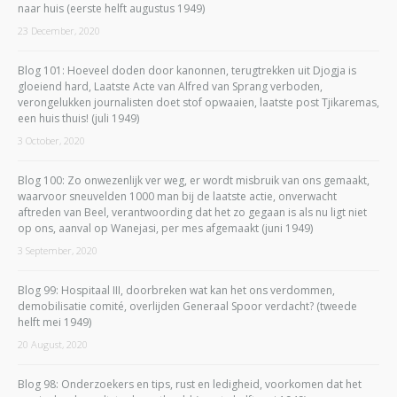
naar huis (eerste helft augustus 1949)
23 December, 2020
Blog 101: Hoeveel doden door kanonnen, terugtrekken uit Djogja is
gloeiend hard, Laatste Acte van Alfred van Sprang verboden,
verongelukken journalisten doet stof opwaaien, laatste post Tjikaremas,
een huis thuis! (juli 1949)
3 October, 2020
Blog 100: Zo onwezenlijk ver weg, er wordt misbruik van ons gemaakt,
waarvoor sneuvelden 1000 man bij de laatste actie, onverwacht
aftreden van Beel, verantwoording dat het zo gegaan is als nu ligt niet
op ons, aanval op Wanejasi, per mes afgemaakt (juni 1949)
3 September, 2020
Blog 99: Hospitaal III, doorbreken wat kan het ons verdommen,
demobilisatie comité, overlijden Generaal Spoor verdacht? (tweede
helft mei 1949)
20 August, 2020
Blog 98: Onderzoekers en tips, rust en ledigheid, voorkomen dat het