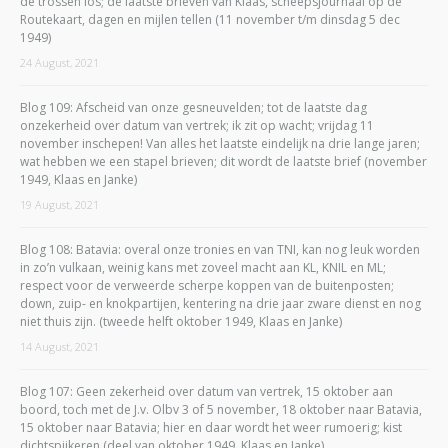
de trossen los; de laatste brieven van Klaas, scheepsjournaal op de
Routekaart, dagen en mijlen tellen (11 november t/m dinsdag 5 dec
1949)
24 August, 2021
Blog 109: Afscheid van onze gesneuvelden; tot de laatste dag
onzekerheid over datum van vertrek; ik zit op wacht; vrijdag 11
november inschepen! Van alles het laatste eindelijk na drie lange jaren;
wat hebben we een stapel brieven; dit wordt de laatste brief (november
1949, Klaas en Janke)
19 August, 2021
Blog 108: Batavia: overal onze tronies en van TNI, kan nog leuk worden
in zo’n vulkaan, weinig kans met zoveel macht aan KL, KNIL en ML;
respect voor de verweerde scherpe koppen van de buitenposten;
down, zuip- en knokpartijen, kentering na drie jaar zware dienst en nog
niet thuis zijn. (tweede helft oktober 1949, Klaas en Janke)
14 August, 2021
Blog 107: Geen zekerheid over datum van vertrek, 15 oktober aan
boord, toch met de J.v. Olbv 3 of 5 november, 18 oktober naar Batavia,
15 oktober naar Batavia; hier en daar wordt het weer rumoerig; kist
dichtspijkeren (deel van oktober 1949, Klaas en Janke)