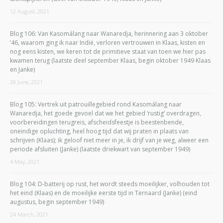
12 August, 2021
Blog 106: Van Kasomálang naar Wanaredja, herinnering aan 3 oktober
’46, waarom ging ik naar Indië, verloren vertrouwen in Klaas, kisten en
nog eens kisten, we keren tot de primitieve staat van toen we hier pas
kwamen terug (laatste deel september Klaas, begin oktober 1949 Klaas
en Janke)
28 June, 2021
Blog 105: Vertrek uit patrouillegebied rond Kasomálang naar
Wanaredja, het goede gevoel dat we het gebied ‘rustig’ overdragen,
voorbereidingen terugreis, afscheidsfeestje is beestenbende,
oneindige opluchting, heel hoog tijd dat wij praten in plaats van
schrijven (Klaas); ik geloof niet meer in je, ik drijf van je weg, alweer een
periode afsluiten (Janke) (laatste driekwart van september 1949)
4 May, 2021
Blog 104: D-batterij op rust, het wordt steeds moeilijker, volhouden tot
het eind (Klaas) en de moeilijke eerste tijd in Ternaard (Janke) (eind
augustus, begin september 1949)
24 March, 2021