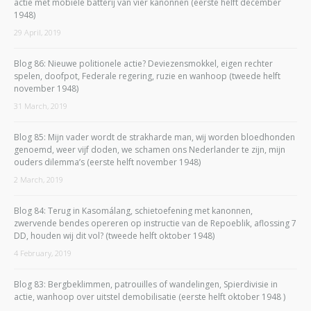
actie met mobiele batterij van vier kanonnen (eerste helft december
1948)
29 April, 2019
Blog 86: Nieuwe politionele actie? Deviezensmokkel, eigen rechter
spelen, doofpot, Federale regering, ruzie en wanhoop (tweede helft
november 1948)
31 March, 2019
Blog 85: Mijn vader wordt de strakharde man, wij worden bloedhonden
genoemd, weer vijf doden, we schamen ons Nederlander te zijn, mijn
ouders dilemma’s (eerste helft november 1948)
2 March, 2019
Blog 84: Terug in Kasomálang, schietoefening met kanonnen,
zwervende bendes opereren op instructie van de Repoeblik, aflossing 7
DD, houden wij dit vol? (tweede helft oktober 1948)
4 February, 2019
Blog 83: Bergbeklimmen, patrouilles of wandelingen, Spierdivisie in
actie, wanhoop over uitstel demobilisatie (eerste helft oktober 1948 )