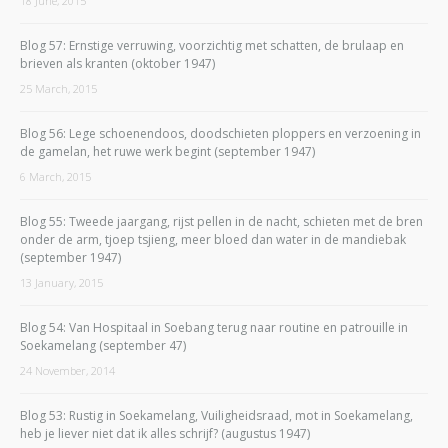
18 June, 2015
Blog 57: Ernstige verruwing, voorzichtig met schatten, de brulaap en
brieven als kranten (oktober 1947)
25 March, 2015
Blog 56: Lege schoenendoos, doodschieten ploppers en verzoening in
de gamelan, het ruwe werk begint (september 1947)
6 March, 2015
Blog 55: Tweede jaargang, rijst pellen in de nacht, schieten met de bren
onder de arm, tjoep tsjieng, meer bloed dan water in de mandiebak
(september 1947)
13 January, 2015
Blog 54: Van Hospitaal in Soebang terug naar routine en patrouille in
Soekamelang (september 47)
24 November, 2014
Blog 53: Rustig in Soekamelang, Vuiligheidsraad, mot in Soekamelang,
heb je liever niet dat ik alles schrijf? (augustus 1947)