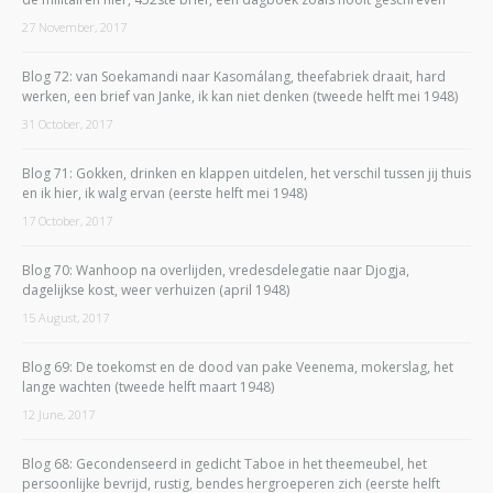
27 November, 2017
Blog 72: van Soekamandi naar Kasomálang, theefabriek draait, hard
werken, een brief van Janke, ik kan niet denken (tweede helft mei 1948)
31 October, 2017
Blog 71: Gokken, drinken en klappen uitdelen, het verschil tussen jij thuis
en ik hier, ik walg ervan (eerste helft mei 1948)
17 October, 2017
Blog 70: Wanhoop na overlijden, vredesdelegatie naar Djogja,
dagelijkse kost, weer verhuizen (april 1948)
15 August, 2017
Blog 69: De toekomst en de dood van pake Veenema, mokerslag, het
lange wachten (tweede helft maart 1948)
12 June, 2017
Blog 68: Gecondenseerd in gedicht Taboe in het theemeubel, het
persoonlijke bevrijd, rustig, bendes hergroeperen zich (eerste helft