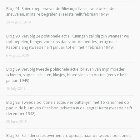
Blog 91: Spiertroep, zwevende Siliwangidivisie, twee bekenden
sneuvelen, militaire begrafenis (eerste helft februari 1949)
20 August, 2019
Blog 90: Vervolg 2e politionele actie, Kuningan zal blij zijn wanneer wij
ophoepelen, banger voor ons dan voor de bendes, terug naar
Kasomálang (tweede helft januari tot en met 4 februari 1949)
6 August, 2019
Blog 89: Vervolg tweede politionele actie, brieven van mijn moeder,
schieten, slapen, schieten, klusjes, bloed vlees en botten (eerste helft
januari 1949)
16 July, 2019
Blog 88: Tweede politionele actie, vier batterijen met 16 kanonnen op
pad in de buurt van Cheribon, schieten in de leegte? Kerst (tweede helft
december 1948)
28 June, 2019
Blog 87: Schilderszaak overnemen, opmaat naar de tweede politionele