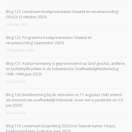
Blog 123: Livestream boekpresentaties ‘Geweld en verantwoording’
ODGOI (3 oktober 2023)
2 October, 2023
Blog 122: Programma boekpresentaties ‘Geweld en
verantwoording’ (september 2023)
13 September, 2023
Blog 121: Azarja Harmanny is gepromoveerd op Grof geschut, artillerie
en luchtstrijdkrachten in de Indonesische Onafhankelijkheidsoorlog
1945-1949 (juni 2023)
22 June, 2023
Blog 120: Beeldvorming bij de veteranen en 17 augustus 1945 erkend
als moment van onafhankelijk Indonesië, maar niet in juridische zin (16
juni 2023)
16 June, 2023
Blog 119: Livestream bespreking ODGOI in Tweede kamer 14 juni;
boekpresentaties 3 oktober (juni 2023)