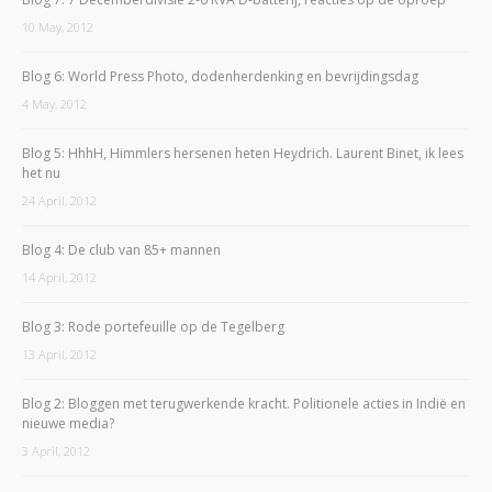
10 May, 2012
Blog 6: World Press Photo, dodenherdenking en bevrijdingsdag
4 May, 2012
Blog 5: HhhH, Himmlers hersenen heten Heydrich. Laurent Binet, ik lees
het nu
24 April, 2012
Blog 4: De club van 85+ mannen
14 April, 2012
Blog 3: Rode portefeuille op de Tegelberg
13 April, 2012
Blog 2: Bloggen met terugwerkende kracht. Politionele acties in Indië en
nieuwe media?
3 April, 2012