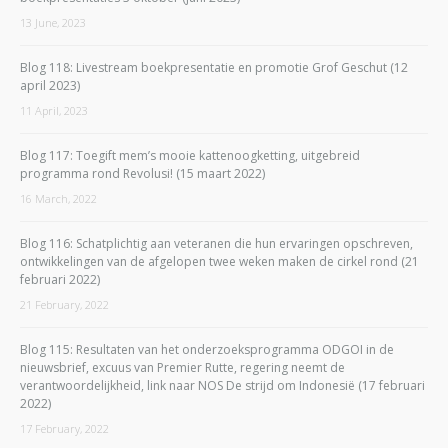
13 June, 2023
Blog 118: Livestream boekpresentatie en promotie Grof Geschut (12
april 2023)
11 April, 2023
Blog 117: Toegift mem’s mooie kattenoogketting, uitgebreid
programma rond Revolusi! (15 maart 2022)
16 March, 2022
Blog 116: Schatplichtig aan veteranen die hun ervaringen opschreven,
ontwikkelingen van de afgelopen twee weken maken de cirkel rond (21
februari 2022)
21 February, 2022
Blog 115: Resultaten van het onderzoeksprogramma ODGOI in de
nieuwsbrief, excuus van Premier Rutte, regering neemt de
verantwoordelijkheid, link naar NOS De strijd om Indonesië (17 februari
2022)
17 February, 2022