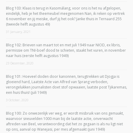
Blog 103: Klaas is terug in Kasomálang, voor ons is het nu afgelopen,
eindelijk, heb je het theemeubel meegenomen Nan, ik reken op vertrek
6 november en jij meiske, durf jij het ook? Janke thuis in Ternaard 255
(tweede helft augustus 49)
31 January, 2021
Blog 102: Brieven van maart tot en met juli 1949 naar NIOD, ex libris,
permissie om TNI-boef dood te schieten, staakt het vuren, in november
naar huis (eerste helft augustus 1949)
23 December, 2020
Blog 101: Hoeveel doden door kanonnen, terugtrekken uit Djogja is
gloeiend hard, Laatste Acte van Alfred van Sprang verboden,
verongelukken journalisten doet stof opwaaien, laatste post Tjikaremas,
een huis thuis! (juli 1949)
3 October, 2020
Blog 100: Zo onwezenlijk ver weg, er wordt misbruik van ons gemaakt,
waarvoor sneuvelden 1000 man bij de laatste actie, onverwacht
aftreden van Beel, verantwoording dat het zo gegaan is als nu ligt niet
op ons, aanval op Wanejasi, per mes afgemaakt (juni 1949)