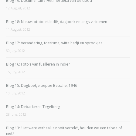
Blog 19: Documentaire Het merdeka van de dood
12 August, 2012
Blog 18: Nieuw fotoboek Indië, dagboek en angstvisioenen
11 August, 2012
Blog 17: Verandering, toerisme, witte hadji en sprookjes
30 July, 2012
Blog 16: Foto’s van fusilleren in Indië?
15 July, 2012
Blog 15: Dagboekje beppe Betsche, 1946
10 July, 2012
Blog 14: Debarkeren Tegelberg
28 June, 2012
Blog 13: ‘Het ware verhaal is nooit verteld’, houden we een taboe of
niet?