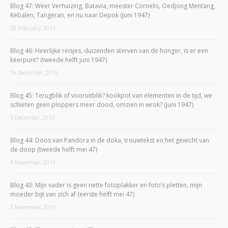
Blog 47: Weer Verhuizing, Batavia, meester Cornelis, Oedjong Mentang,
Kebalen, Tangeran, en nu naar Depok (juni 1947)
28 February, 2014
Blog 46: Heerlijke reisjes, duizenden sterven van de honger, is er een
keerpunt? (tweede helft juni 1947)
16 December, 2013
Blog 45: Terugblik of vooruitblik? kookpot van elementen in de tijd, we
schieten geen ploppers meer dood, omzien in wrok? (juni 1947)
5 December, 2013
Blog 44: Doos van Pandora in de doka, trouwtekst en het gewicht van
de doop (tweede helft mei 47)
9 November, 2013
Blog 43: Mijn vader is geen nette fotoplakker en foto’s pletten, mijn
moeder bijt van zich af (eerste helft mei 47)
3 November, 2013