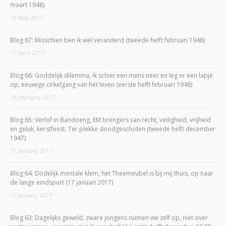
maart 1948)
18 May, 2017
Blog 67: Misschien ben ik wel veranderd (tweede helft februari 1948)
11 April, 2017
Blog 66: Goddelijk dilemma, ik schiet een mens neer en leg er een lapje
op, eeuwige cirkelgang van het leven (eerste helft februari 1948)
14 February, 2017
Blog 65: Verlof in Bandoeng, EM brengers van recht, veiligheid, vrijheid
en geluk, kerstfeest. Ter plekke doodgeschoten (tweede helft december
1947)
31 January, 2017
Blog 64: Dodelijk mentale klem, het Theemeubel is bij mij thuis, op naar
de lange eindspurt (17 januari 2017)
17 January, 2017
Blog 63: Dagelijks geweld, zware jongens ruimen we zelf op, niet over