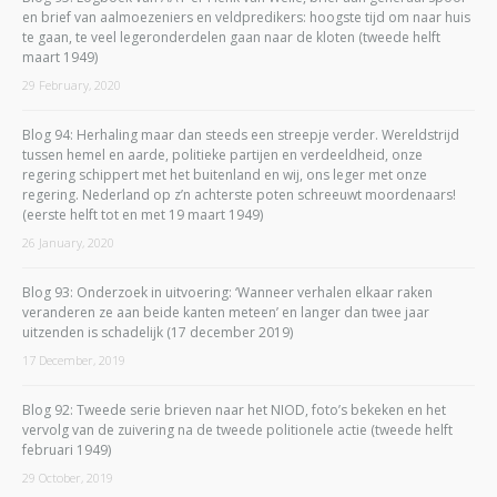
en brief van aalmoezeniers en veldpredikers: hoogste tijd om naar huis
te gaan, te veel legeronderdelen gaan naar de kloten (tweede helft
maart 1949)
29 February, 2020
Blog 94: Herhaling maar dan steeds een streepje verder. Wereldstrijd
tussen hemel en aarde, politieke partijen en verdeeldheid, onze
regering schippert met het buitenland en wij, ons leger met onze
regering. Nederland op z’n achterste poten schreeuwt moordenaars!
(eerste helft tot en met 19 maart 1949)
26 January, 2020
Blog 93: Onderzoek in uitvoering: ‘Wanneer verhalen elkaar raken
veranderen ze aan beide kanten meteen’ en langer dan twee jaar
uitzenden is schadelijk (17 december 2019)
17 December, 2019
Blog 92: Tweede serie brieven naar het NIOD, foto’s bekeken en het
vervolg van de zuivering na de tweede politionele actie (tweede helft
februari 1949)
29 October, 2019