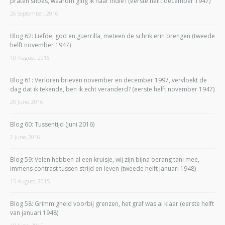
praten snoes, waarom ging ik naar Indië? (eerste helft december 1947)
26 September, 2016
Blog 62: Liefde, god en guerrilla, meteen de schrik erin brengen (tweede
helft november 1947)
10 August, 2016
Blog 61: Verloren brieven november en december 1997, vervloekt de
dag dat ik tekende, ben ik echt veranderd? (eerste helft november 1947)
20 June, 2016
Blog 60: Tussentijd (juni 2016)
2 June, 2016
Blog 59: Velen hebben al een kruisje, wij zijn bijna oerang tani mee,
immens contrast tussen strijd en leven (tweede helft januari 1948)
15 August, 2015
Blog 58: Grimmigheid voorbij grenzen, het graf was al klaar (eerste helft
van januari 1948)