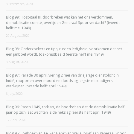
3 September, 2020
Blog 99: Hospitaal III, doorbreken wat kan het ons verdommen,
demobilisatie comité, overlijden Generaal Spoor verdacht? (tweede
helft mei 1949)
20 August, 2020
Blog 98: Onderzoekers en tips, rust en ledigheid, voorkomen dat het
een janboel wordt, toekomstbeeld (eerste helft mei 1949)
3 August, 2020
Blog 97: Parade 30 april, viering 2 mei van driejarige dienstplicht in
Indië, rapporten over moord en doodslag, ergste misdadigers
verdwijnen (tweede helft april 1949)
6 July, 2020
Blog 96: Pasen 1949, rotklap, de boodschap dat de demobilisatie half
jaar op zich laat wachten is de nekslag (eerste helft april 1949)
12 April, 2020
Blog 95: Logboek van AAT-er Henk van Welie, brief aan generaal Spoor