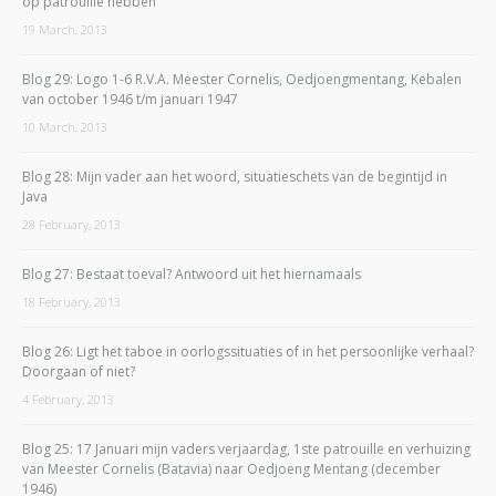
op patrouille hebben
19 March, 2013
Blog 29: Logo 1-6 R.V.A. Meester Cornelis, Oedjoengmentang, Kebalen
van october 1946 t/m januari 1947
10 March, 2013
Blog 28: Mijn vader aan het woord, situatieschets van de begintijd in
Java
28 February, 2013
Blog 27: Bestaat toeval? Antwoord uit het hiernamaals
18 February, 2013
Blog 26: Ligt het taboe in oorlogssituaties of in het persoonlijke verhaal?
Doorgaan of niet?
4 February, 2013
Blog 25: 17 Januari mijn vaders verjaardag, 1ste patrouille en verhuizing
van Meester Cornelis (Batavia) naar Oedjoeng Mentang (december
1946)