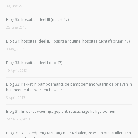
30 June, 2013
Blog 35: hospitaal deel III (maart 47)
25 June, 2013
Blog 34: hospitaal deel II, Hospitaalroutine, hospitaaltucht (februari 47)
9 May, 2013
Blog 33: hospitaal deel I (feb 47)
19 April, 2013
Blog 32: Pakket in bamboemand, de bamboemand waarin de brieven in
het theemeubel worden bewaard
3 April, 2013
Blog 31: Er wordt weer rijst geplant; reusachtige heilige bomen
28 March, 2013
Blog 30: Van Oedjoeng Mentang naar Kebalen, ze willen ons artilleristen