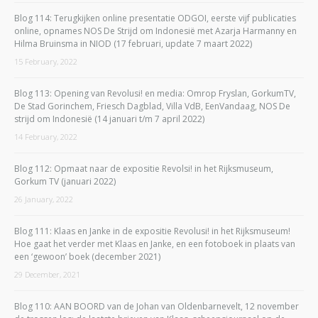
Blog 114: Terugkijken online presentatie ODGOI, eerste vijf publicaties
online, opnames NOS De Strijd om Indonesië met Azarja Harmanny en
Hilma Bruinsma in NIOD (17 februari, update 7 maart 2022)
15 February, 2022
Blog 113: Opening van Revolusi! en media: Omrop Fryslan, GorkumTV,
De Stad Gorinchem, Friesch Dagblad, Villa VdB, EenVandaag, NOS De
strijd om Indonesië (14 januari t/m 7 april 2022)
14 February, 2022
Blog 112: Opmaat naar de expositie Revolsi! in het Rijksmuseum,
Gorkum TV (januari 2022)
26 January, 2022
Blog 111: Klaas en Janke in de expositie Revolusi! in het Rijksmuseum!
Hoe gaat het verder met Klaas en Janke, en een fotoboek in plaats van
een ‘gewoon’ boek (december 2021)
29 December, 2021
Blog 110: AAN BOORD van de Johan van Oldenbarnevelt, 12 november