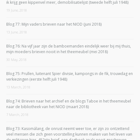
ik krijg geen kippenvel meer, demobilisatielijst (tweede helft juli 1948)
19 June, 2018
Blog 77: Mijn vaders brieven naar het NIOD (juni 2018)
13 June, 2018
Blog 76: Na vijf jaar zijn de bamboemanden eindelijk weer bij mij thuis,
mijn moeders brieven nooit in het theemeubel (mei 2018)
30 May, 2018
Blog 75: Prullen, luitenant Spier divisie, kampongs in de fik, trouwdag en
verkiezingen (eerste helft juli 1948)
13 March, 2018
Blog 74: Brieven naar het archief en de blogs Taboe in het theemeubel
naar de bibliotheek van het NIOD (maart 2018)
7 March, 2018
Blog 73: Kasomálang, de onrust neemt weer toe, er zijn zo ontzettend
veel mensen die zich geen voorstelling kunnen maken van het leven van
de militairen hier, 452ste brief, een dagboek zoals nooit geschreven