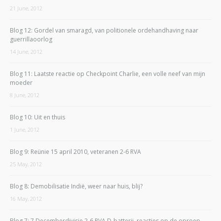
21 June, 2012
Blog 12: Gordel van smaragd, van politionele ordehandhaving naar
guerrillaoorlog
14 June, 2012
Blog 11: Laatste reactie op Checkpoint Charlie, een volle neef van mijn
moeder
8 June, 2012
Blog 10: Uit en thuis
1 June, 2012
Blog 9: Reünie 15 april 2010, veteranen 2-6 RVA
25 May, 2012
Blog 8: Demobilisatie Indië, weer naar huis, blij?
16 May, 2012
Blog 7: 7 Decemberdivisie 2-6 RVA D-batterij, reacties op de oproep