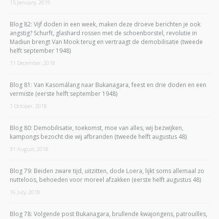
15 January, 2019
Blog 82: Vijf doden in een week, maken deze droeve berichten je ook
angstig? Schurft, glashard rossen met de schoenborstel, revolutie in
Madiun brengt Van Mook terug en vertraagt de demobilisatie (tweede
helft september 1948)
11 December, 2018
Blog 81: Van Kasomálang naar Bukanagara, feest en drie doden en een
vermiste (eerste helft september 1948)
1 October, 2018
Blog 80: Demobilisatie, toekomst, moe van alles, wij bezwijken,
kampongs bezocht die wij afbranden (tweede helft augustus 48)
31 August, 2018
Blog 79: Beiden zware tijd, uitzitten, dode Loera, lijkt soms allemaal zo
nutteloos, behoeden voor moreel afzakken (eerste helft augustus 48)
16 July, 2018
Blog 78: Volgende post Bukanagara, brullende kwajongens, patrouilles,