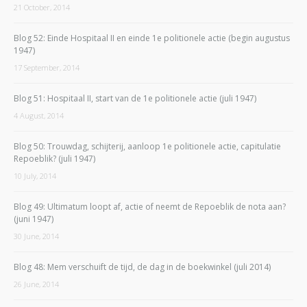
21 October, 2014
Blog 52: Einde Hospitaal II en einde 1e politionele actie (begin augustus
1947)
17 September, 2014
Blog 51: Hospitaal II, start van de 1e politionele actie (juli 1947)
4 August, 2014
Blog 50: Trouwdag, schijterij, aanloop 1e politionele actie, capitulatie
Repoeblik? (juli 1947)
10 July, 2014
Blog 49: Ultimatum loopt af, actie of neemt de Repoeblik de nota aan?
(juni 1947)
30 June, 2014
Blog 48: Mem verschuift de tijd, de dag in de boekwinkel (juli 2014)
26 June, 2014