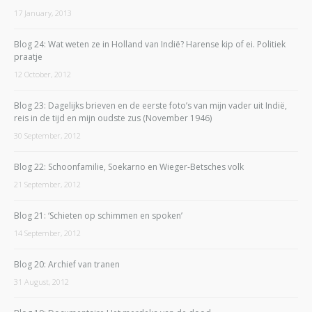
17 January, 2013
Blog 24: Wat weten ze in Holland van Indië? Harense kip of ei. Politiek
praatje
12 October, 2012
Blog 23: Dagelijks brieven en de eerste foto’s van mijn vader uit Indië,
reis in de tijd en mijn oudste zus (November 1946)
30 September, 2012
Blog 22: Schoonfamilie, Soekarno en Wieger-Betsches volk
21 September, 2012
Blog 21: ‘Schieten op schimmen en spoken’
14 September, 2012
Blog 20: Archief van tranen
31 August, 2012