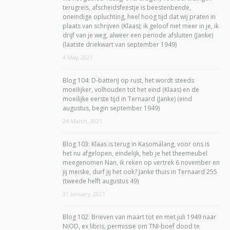
terugreis, afscheidsfeestje is beestenbende,
oneindige opluchting, heel hoog tijd dat wij praten in
plaats van schrijven (Klaas); ik geloof niet meer in je, ik
drijf van je weg, alweer een periode afsluiten (Janke)
(laatste driekwart van september 1949)
4 May, 2021
Blog 104: D-batterij op rust, het wordt steeds
moeilijker, volhouden tot het eind (Klaas) en de
moeilijke eerste tijd in Ternaard (Janke) (eind
augustus, begin september 1949)
24 March, 2021
Blog 103: Klaas is terug in Kasomálang, voor ons is
het nu afgelopen, eindelijk, heb je het theemeubel
meegenomen Nan, ik reken op vertrek 6 november en
jij meiske, durf jij het ook? Janke thuis in Ternaard 255
(tweede helft augustus 49)
31 January, 2021
Blog 102: Brieven van maart tot en met juli 1949 naar
NIOD, ex libris, permissie om TNI-boef dood te