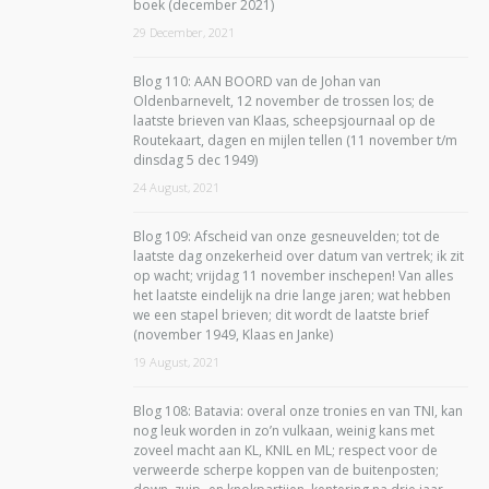
boek (december 2021)
29 December, 2021
Blog 110: AAN BOORD van de Johan van
Oldenbarnevelt, 12 november de trossen los; de
laatste brieven van Klaas, scheepsjournaal op de
Routekaart, dagen en mijlen tellen (11 november t/m
dinsdag 5 dec 1949)
24 August, 2021
Blog 109: Afscheid van onze gesneuvelden; tot de
laatste dag onzekerheid over datum van vertrek; ik zit
op wacht; vrijdag 11 november inschepen! Van alles
het laatste eindelijk na drie lange jaren; wat hebben
we een stapel brieven; dit wordt de laatste brief
(november 1949, Klaas en Janke)
19 August, 2021
Blog 108: Batavia: overal onze tronies en van TNI, kan
nog leuk worden in zo’n vulkaan, weinig kans met
zoveel macht aan KL, KNIL en ML; respect voor de
verweerde scherpe koppen van de buitenposten;