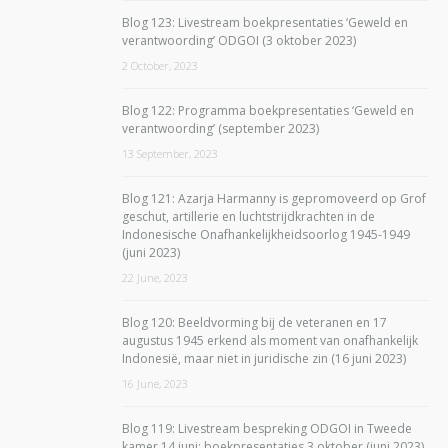
Blog 123: Livestream boekpresentaties ‘Geweld en
verantwoording’ ODGOI (3 oktober 2023)
2 October, 2023
Blog 122: Programma boekpresentaties ‘Geweld en
verantwoording’ (september 2023)
13 September, 2023
Blog 121: Azarja Harmanny is gepromoveerd op Grof
geschut, artillerie en luchtstrijdkrachten in de
Indonesische Onafhankelijkheidsoorlog 1945-1949
(juni 2023)
22 June, 2023
Blog 120: Beeldvorming bij de veteranen en 17
augustus 1945 erkend als moment van onafhankelijk
Indonesië, maar niet in juridische zin (16 juni 2023)
16 June, 2023
Blog 119: Livestream bespreking ODGOI in Tweede
kamer 14 juni; boekpresentaties 3 oktober (juni 2023)