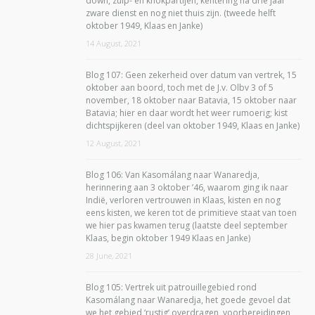
down, zuip- en knokpartijen, kentering na drie jaar
zware dienst en nog niet thuis zijn. (tweede helft
oktober 1949, Klaas en Janke)
14 August, 2021
Blog 107: Geen zekerheid over datum van vertrek, 15
oktober aan boord, toch met de J.v. Olbv 3 of 5
november, 18 oktober naar Batavia, 15 oktober naar
Batavia; hier en daar wordt het weer rumoerig; kist
dichtspijkeren (deel van oktober 1949, Klaas en Janke)
12 August, 2021
Blog 106: Van Kasomálang naar Wanaredja,
herinnering aan 3 oktober ’46, waarom ging ik naar
Indië, verloren vertrouwen in Klaas, kisten en nog
eens kisten, we keren tot de primitieve staat van toen
we hier pas kwamen terug (laatste deel september
Klaas, begin oktober 1949 Klaas en Janke)
28 June, 2021
Blog 105: Vertrek uit patrouillegebied rond
Kasomálang naar Wanaredja, het goede gevoel dat
we het gebied ‘rustig’ overdragen, voorbereidingen