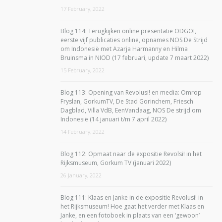
17 February, 2022
Blog 114: Terugkijken online presentatie ODGOI,
eerste vijf publicaties online, opnames NOS De Strijd
om Indonesië met Azarja Harmanny en Hilma
Bruinsma in NIOD (17 februari, update 7 maart 2022)
15 February, 2022
Blog 113: Opening van Revolusi! en media: Omrop
Fryslan, GorkumTV, De Stad Gorinchem, Friesch
Dagblad, Villa VdB, EenVandaag, NOS De strijd om
Indonesië (14 januari t/m 7 april 2022)
14 February, 2022
Blog 112: Opmaat naar de expositie Revolsi! in het
Rijksmuseum, Gorkum TV (januari 2022)
26 January, 2022
Blog 111: Klaas en Janke in de expositie Revolusi! in
het Rijksmuseum! Hoe gaat het verder met Klaas en
Janke, en een fotoboek in plaats van een ‘gewoon’