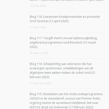
13 June, 2023
Blog 118: Livestream boekpresentatie en promotie
Grof Geschut (12 april 2023)
11 April, 2023
Blog 117: Toegift mem’s mooie kattenoogketting,
uitgebreid programma rond Revolusi! (15 maart
2022)
16 March, 2022
Blog 116: Schatplichtig aan veteranen die hun
ervaringen opschreven, ontwikkelingen van de
afgelopen twee weken maken de cirkel rond (21
februari 2022)
21 February, 2022
Blog 115: Resultaten van het onderzoeksprogramma
ODGOI in de nieuwsbrief, excuus van Premier Rutte,
regering neemt de verantwoordelijkheid, link naar
NOS De strijd om Indonesië (17 februari 2022)