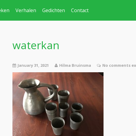
eken
Verhalen
Gedichten
Contact
waterkan
January 31, 2021
Hilma Bruinsma
No comments ex