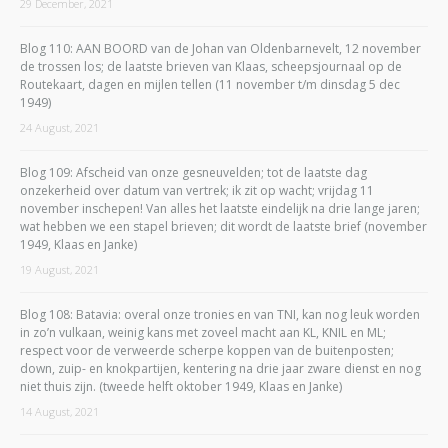
29 December, 2021
Blog 110: AAN BOORD van de Johan van Oldenbarnevelt, 12 november
de trossen los; de laatste brieven van Klaas, scheepsjournaal op de
Routekaart, dagen en mijlen tellen (11 november t/m dinsdag 5 dec
1949)
24 August, 2021
Blog 109: Afscheid van onze gesneuvelden; tot de laatste dag
onzekerheid over datum van vertrek; ik zit op wacht; vrijdag 11
november inschepen! Van alles het laatste eindelijk na drie lange jaren;
wat hebben we een stapel brieven; dit wordt de laatste brief (november
1949, Klaas en Janke)
19 August, 2021
Blog 108: Batavia: overal onze tronies en van TNI, kan nog leuk worden
in zo’n vulkaan, weinig kans met zoveel macht aan KL, KNIL en ML;
respect voor de verweerde scherpe koppen van de buitenposten;
down, zuip- en knokpartijen, kentering na drie jaar zware dienst en nog
niet thuis zijn. (tweede helft oktober 1949, Klaas en Janke)
14 August, 2021