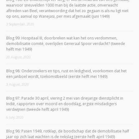
waarvoor sneuvelden 1000 man bij de laatste actie, onverwacht
aftreden van Beel, verantwoording dat het zo gegaan is als nu ligt niet
op ons, aanval op Wanejasi, per mes afgemaakt (juni 1949)
3 September, 2020
Blog 99: Hospitaal III, doorbreken wat kan het ons verdommen,
demobilisatie comité, overlijden Generaal Spoor verdacht? (tweede
helft mei 1949)
20 August, 2020
Blog 98: Onderzoekers en tips, rust en ledigheid, voorkomen dat het
een janboel wordt, toekomstbeeld (eerste helft mei 1949)
3 August, 2020
Blog 97: Parade 30 april, viering 2 mei van driejarige dienstplicht in
Indië, rapporten over moord en doodslag, ergste misdadigers
verdwijnen (tweede helft april 1949)
6 July, 2020
Blog 96: Pasen 1949, rotklap, de boodschap dat de demobilisatie half
jaar op zich laat wachten is de nekslag (eerste helft april 1949)