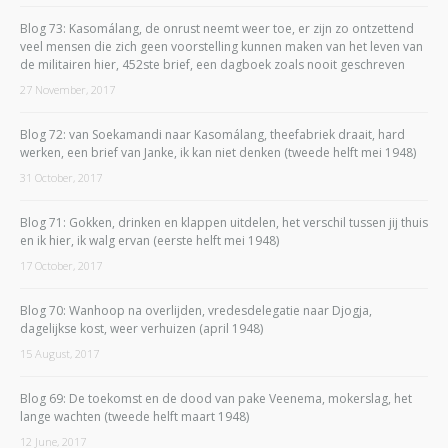
Blog 73: Kasomálang, de onrust neemt weer toe, er zijn zo ontzettend
veel mensen die zich geen voorstelling kunnen maken van het leven van
de militairen hier, 452ste brief, een dagboek zoals nooit geschreven
27 November, 2017
Blog 72: van Soekamandi naar Kasomálang, theefabriek draait, hard
werken, een brief van Janke, ik kan niet denken (tweede helft mei 1948)
31 October, 2017
Blog 71: Gokken, drinken en klappen uitdelen, het verschil tussen jij thuis
en ik hier, ik walg ervan (eerste helft mei 1948)
17 October, 2017
Blog 70: Wanhoop na overlijden, vredesdelegatie naar Djogja,
dagelijkse kost, weer verhuizen (april 1948)
15 August, 2017
Blog 69: De toekomst en de dood van pake Veenema, mokerslag, het
lange wachten (tweede helft maart 1948)
12 June, 2017