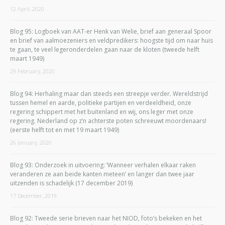
12 April, 2020
Blog 95: Logboek van AAT-er Henk van Welie, brief aan generaal Spoor
en brief van aalmoezeniers en veldpredikers: hoogste tijd om naar huis
te gaan, te veel legeronderdelen gaan naar de kloten (tweede helft
maart 1949)
29 February, 2020
Blog 94: Herhaling maar dan steeds een streepje verder. Wereldstrijd
tussen hemel en aarde, politieke partijen en verdeeldheid, onze
regering schippert met het buitenland en wij, ons leger met onze
regering. Nederland op z’n achterste poten schreeuwt moordenaars!
(eerste helft tot en met 19 maart 1949)
26 January, 2020
Blog 93: Onderzoek in uitvoering: ‘Wanneer verhalen elkaar raken
veranderen ze aan beide kanten meteen’ en langer dan twee jaar
uitzenden is schadelijk (17 december 2019)
17 December, 2019
Blog 92: Tweede serie brieven naar het NIOD, foto’s bekeken en het