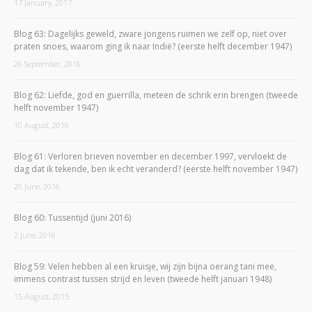
17 January, 2017
Blog 63: Dagelijks geweld, zware jongens ruimen we zelf op, niet over
praten snoes, waarom ging ik naar Indië? (eerste helft december 1947)
26 September, 2016
Blog 62: Liefde, god en guerrilla, meteen de schrik erin brengen (tweede
helft november 1947)
10 August, 2016
Blog 61: Verloren brieven november en december 1997, vervloekt de
dag dat ik tekende, ben ik echt veranderd? (eerste helft november 1947)
20 June, 2016
Blog 60: Tussentijd (juni 2016)
2 June, 2016
Blog 59: Velen hebben al een kruisje, wij zijn bijna oerang tani mee,
immens contrast tussen strijd en leven (tweede helft januari 1948)
15 August, 2015