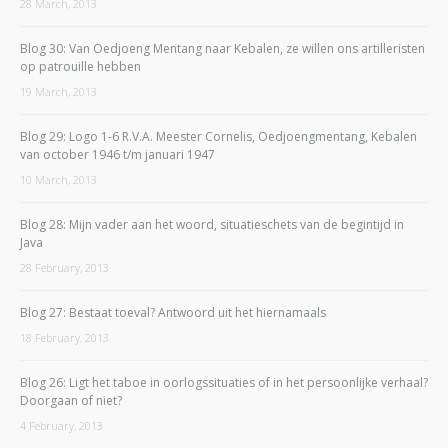
28 March, 2013
Blog 30: Van Oedjoeng Mentang naar Kebalen, ze willen ons artilleristen
op patrouille hebben
19 March, 2013
Blog 29: Logo 1-6 R.V.A. Meester Cornelis, Oedjoengmentang, Kebalen
van october 1946 t/m januari 1947
10 March, 2013
Blog 28: Mijn vader aan het woord, situatieschets van de begintijd in
Java
28 February, 2013
Blog 27: Bestaat toeval? Antwoord uit het hiernamaals
18 February, 2013
Blog 26: Ligt het taboe in oorlogssituaties of in het persoonlijke verhaal?
Doorgaan of niet?
4 February, 2013