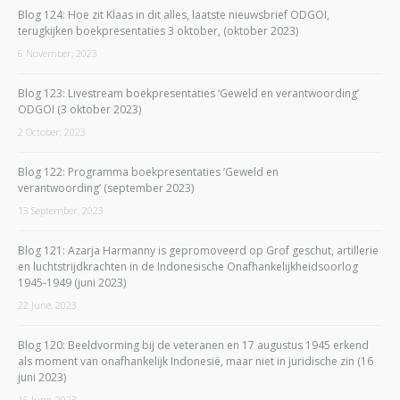
Blog 124: Hoe zit Klaas in dit alles, laatste nieuwsbrief ODGOI,
terugkijken boekpresentaties 3 oktober, (oktober 2023)
6 November, 2023
Blog 123: Livestream boekpresentaties ‘Geweld en verantwoording’
ODGOI (3 oktober 2023)
2 October, 2023
Blog 122: Programma boekpresentaties ‘Geweld en
verantwoording’ (september 2023)
13 September, 2023
Blog 121: Azarja Harmanny is gepromoveerd op Grof geschut, artillerie
en luchtstrijdkrachten in de Indonesische Onafhankelijkheidsoorlog
1945-1949 (juni 2023)
22 June, 2023
Blog 120: Beeldvorming bij de veteranen en 17 augustus 1945 erkend
als moment van onafhankelijk Indonesië, maar niet in juridische zin (16
juni 2023)
16 June, 2023