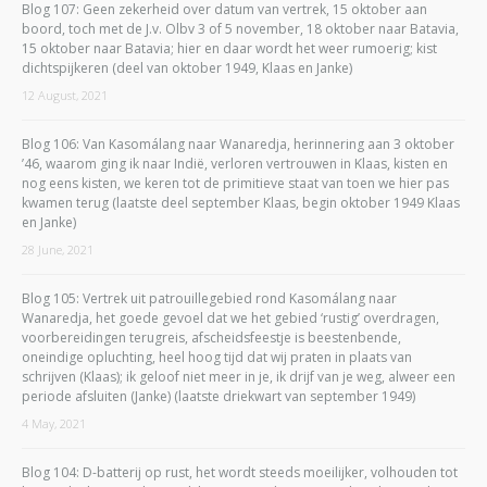
Blog 107: Geen zekerheid over datum van vertrek, 15 oktober aan
boord, toch met de J.v. Olbv 3 of 5 november, 18 oktober naar Batavia,
15 oktober naar Batavia; hier en daar wordt het weer rumoerig; kist
dichtspijkeren (deel van oktober 1949, Klaas en Janke)
12 August, 2021
Blog 106: Van Kasomálang naar Wanaredja, herinnering aan 3 oktober
’46, waarom ging ik naar Indië, verloren vertrouwen in Klaas, kisten en
nog eens kisten, we keren tot de primitieve staat van toen we hier pas
kwamen terug (laatste deel september Klaas, begin oktober 1949 Klaas
en Janke)
28 June, 2021
Blog 105: Vertrek uit patrouillegebied rond Kasomálang naar
Wanaredja, het goede gevoel dat we het gebied ‘rustig’ overdragen,
voorbereidingen terugreis, afscheidsfeestje is beestenbende,
oneindige opluchting, heel hoog tijd dat wij praten in plaats van
schrijven (Klaas); ik geloof niet meer in je, ik drijf van je weg, alweer een
periode afsluiten (Janke) (laatste driekwart van september 1949)
4 May, 2021
Blog 104: D-batterij op rust, het wordt steeds moeilijker, volhouden tot