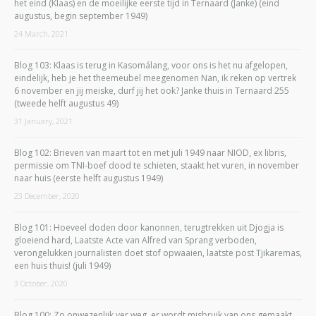
het eind (Klaas) en de moeilijke eerste tijd in Ternaard (Janke) (eind
augustus, begin september 1949)
24 March, 2021
Blog 103: Klaas is terug in Kasomálang, voor ons is het nu afgelopen,
eindelijk, heb je het theemeubel meegenomen Nan, ik reken op vertrek
6 november en jij meiske, durf jij het ook? Janke thuis in Ternaard 255
(tweede helft augustus 49)
31 January, 2021
Blog 102: Brieven van maart tot en met juli 1949 naar NIOD, ex libris,
permissie om TNI-boef dood te schieten, staakt het vuren, in november
naar huis (eerste helft augustus 1949)
23 December, 2020
Blog 101: Hoeveel doden door kanonnen, terugtrekken uit Djogja is
gloeiend hard, Laatste Acte van Alfred van Sprang verboden,
verongelukken journalisten doet stof opwaaien, laatste post Tjikaremas,
een huis thuis! (juli 1949)
3 October, 2020
Blog 100: Zo onwezenlijk ver weg, er wordt misbruik van ons gemaakt,