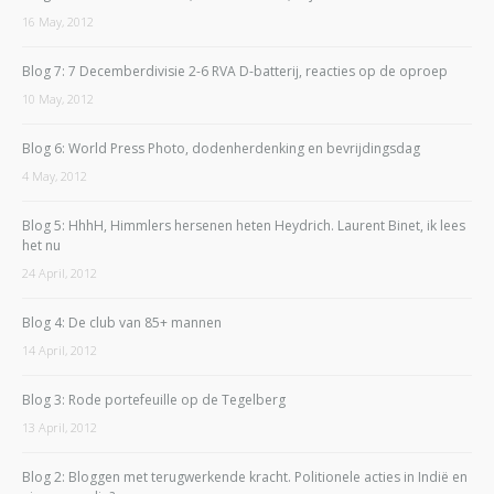
16 May, 2012
Blog 7: 7 Decemberdivisie 2-6 RVA D-batterij, reacties op de oproep
10 May, 2012
Blog 6: World Press Photo, dodenherdenking en bevrijdingsdag
4 May, 2012
Blog 5: HhhH, Himmlers hersenen heten Heydrich. Laurent Binet, ik lees
het nu
24 April, 2012
Blog 4: De club van 85+ mannen
14 April, 2012
Blog 3: Rode portefeuille op de Tegelberg
13 April, 2012
Blog 2: Bloggen met terugwerkende kracht. Politionele acties in Indië en