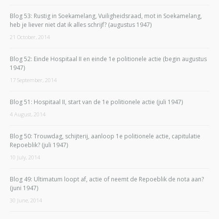
Blog 53: Rustig in Soekamelang, Vuiligheidsraad, mot in Soekamelang,
heb je liever niet dat ik alles schrijf? (augustus 1947)
21 October, 2014
Blog 52: Einde Hospitaal II en einde 1e politionele actie (begin augustus
1947)
17 September, 2014
Blog 51: Hospitaal II, start van de 1e politionele actie (juli 1947)
4 August, 2014
Blog 50: Trouwdag, schijterij, aanloop 1e politionele actie, capitulatie
Repoeblik? (juli 1947)
10 July, 2014
Blog 49: Ultimatum loopt af, actie of neemt de Repoeblik de nota aan?
(juni 1947)
30 June, 2014