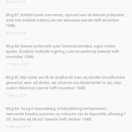
28 June, 2019
Blog 87: Schilderszaak overnemen, opmaat naar de tweede politionele
actie met mobiele batterij van vier kanonnen (eerste helft december
1948)
29 April, 2019
Blog 86: Nieuwe politionele actie? Deviezensmokkel, eigen rechter
spelen, doofpot, Federale regering, ruzie en wanhoop (tweede helft
november 1948)
31 March, 2019
Blog 85: Mijn vader wordt de strakharde man, wij worden bloedhonden
genoemd, weer vijf doden, we schamen ons Nederlander te zijn, mijn
ouders dilemma’s (eerste helft november 1948)
2 March, 2019
Blog 84: Terug in Kasomálang, schietoefening met kanonnen,
zwervende bendes opereren op instructie van de Repoeblik, aflossing 7
DD, houden wij dit vol? (tweede helft oktober 1948)
4 February, 2019