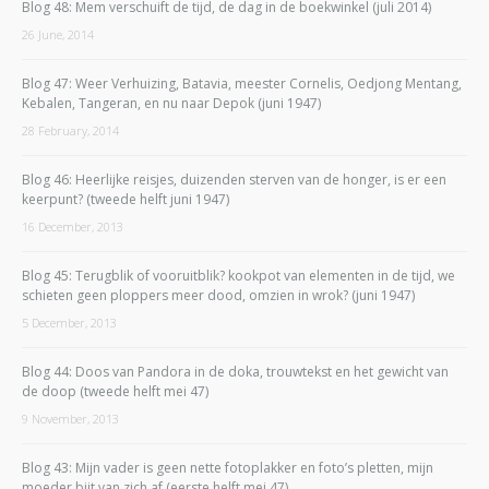
Blog 48: Mem verschuift de tijd, de dag in de boekwinkel (juli 2014)
26 June, 2014
Blog 47: Weer Verhuizing, Batavia, meester Cornelis, Oedjong Mentang,
Kebalen, Tangeran, en nu naar Depok (juni 1947)
28 February, 2014
Blog 46: Heerlijke reisjes, duizenden sterven van de honger, is er een
keerpunt? (tweede helft juni 1947)
16 December, 2013
Blog 45: Terugblik of vooruitblik? kookpot van elementen in de tijd, we
schieten geen ploppers meer dood, omzien in wrok? (juni 1947)
5 December, 2013
Blog 44: Doos van Pandora in de doka, trouwtekst en het gewicht van
de doop (tweede helft mei 47)
9 November, 2013
Blog 43: Mijn vader is geen nette fotoplakker en foto’s pletten, mijn
moeder bijt van zich af (eerste helft mei 47)