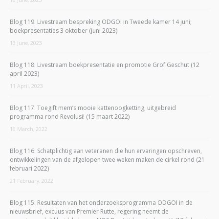
Blog 119: Livestream bespreking ODGOI in Tweede kamer 14 juni;
boekpresentaties 3 oktober (juni 2023)
13 June, 2023
Blog 118: Livestream boekpresentatie en promotie Grof Geschut (12
april 2023)
11 April, 2023
Blog 117: Toegift mem’s mooie kattenoogketting, uitgebreid
programma rond Revolusi! (15 maart 2022)
16 March, 2022
Blog 116: Schatplichtig aan veteranen die hun ervaringen opschreven,
ontwikkelingen van de afgelopen twee weken maken de cirkel rond (21
februari 2022)
21 February, 2022
Blog 115: Resultaten van het onderzoeksprogramma ODGOI in de
nieuwsbrief, excuus van Premier Rutte, regering neemt de