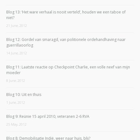
Blog 13: ‘Het ware verhaal is nooit verteld’, houden we een taboe of
niet?
21 June, 2012
Blog 12: Gordel van smaragd, van politionele ordehandhaving naar
guerrillaoorlog
14 June, 2012
Blog 11: Laatste reactie op Checkpoint Charlie, een volle neef van mijn
moeder
8 June, 2012
Blog 10: Uit en thuis
1 June, 2012
Blog 9: Reünie 15 april 2010, veteranen 2-6 RVA
25 May, 2012
Blog 8: Demobilisatie Indië, weer naar huis, blij?