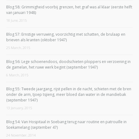
Blog 58: Grimmigheid voorbij grenzen, het graf was al klaar (eerste helft
van januari 1948)
18 June, 2015
Blog 57: Ernstige verruwing, voorzichtig met schatten, de brulaap en
brieven als kranten (oktober 1947)
25 March, 2015
Blog 56: Lege schoenendoos, doodschieten ploppers en verzoening in
de gamelan, het ruwe werk begint (september 1947)
6 March, 2015
Blog 55: Tweede jaargang, rijst pellen in de nacht, schieten met de bren
onder de arm, tjoep tsjieng, meer bloed dan water in de mandiebak
(september 1947)
13 January, 2015
Blog 54: Van Hospitaal in Soebang terug naar routine en patrouille in
Soekamelang (september 47)
24 November, 2014