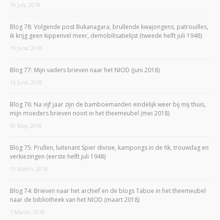
16 July, 2018
Blog 78: Volgende post Bukanagara, brullende kwajongens, patrouilles,
ik krijg geen kippenvel meer, demobilisatielijst (tweede helft juli 1948)
19 June, 2018
Blog 77: Mijn vaders brieven naar het NIOD (juni 2018)
13 June, 2018
Blog 76: Na vijf jaar zijn de bamboemanden eindelijk weer bij mij thuis,
mijn moeders brieven nooit in het theemeubel (mei 2018)
30 May, 2018
Blog 75: Prullen, luitenant Spier divisie, kampongs in de fik, trouwdag en
verkiezingen (eerste helft juli 1948)
13 March, 2018
Blog 74: Brieven naar het archief en de blogs Taboe in het theemeubel
naar de bibliotheek van het NIOD (maart 2018)
7 March, 2018