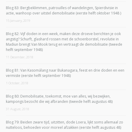
Blog 83: Bergbeklimmen, patrouilles of wandelingen, Spierdivisie in
actie, wanhoop over uitstel demobilisatie (eerste helft oktober 1948 )
15 January, 2019
Blog 82: Vijf doden in een week, maken deze droeve berichten je ook
angstig? Schurft, glashard rossen met de schoenborstel, revolutie in
Madiun brengt Van Mook terug en vertraagt de demobilisatie (tweede
helft september 1948)
11 December, 2018
Blog 81: Van Kasomálang naar Bukanagara, feest en drie doden en een
vermiste (eerste helft september 1948)
1 October, 2018
Blog 80: Demobilisatie, toekomst, moe van alles, wij bezwijken,
kampongs bezocht die wij afbranden (tweede helft augustus 48)
31 August, 2018
Blog 79: Beiden zware tijd, uitzitten, dode Loera, lijkt soms allemaal zo
nutteloos, behoeden voor moreel afzakken (eerste helft augustus 48)