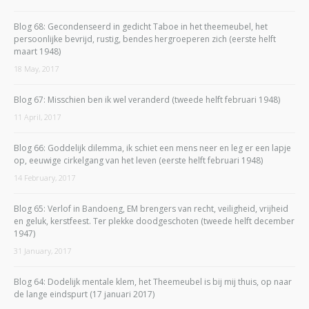
Blog 68: Gecondenseerd in gedicht Taboe in het theemeubel, het
persoonlijke bevrijd, rustig, bendes hergroeperen zich (eerste helft
maart 1948)
18 May, 2017
Blog 67: Misschien ben ik wel veranderd (tweede helft februari 1948)
11 April, 2017
Blog 66: Goddelijk dilemma, ik schiet een mens neer en leg er een lapje
op, eeuwige cirkelgang van het leven (eerste helft februari 1948)
14 February, 2017
Blog 65: Verlof in Bandoeng, EM brengers van recht, veiligheid, vrijheid
en geluk, kerstfeest. Ter plekke doodgeschoten (tweede helft december
1947)
31 January, 2017
Blog 64: Dodelijk mentale klem, het Theemeubel is bij mij thuis, op naar
de lange eindspurt (17 januari 2017)