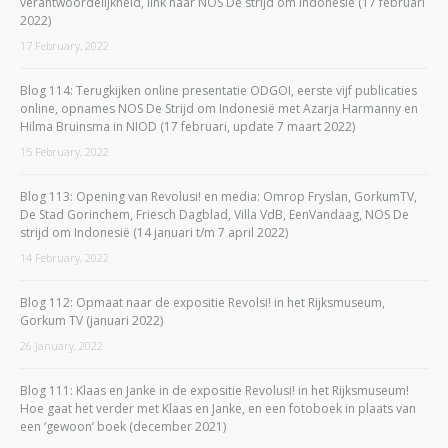
verantwoordelijkheid, link naar NOS De strijd om Indonesië (17 februari
2022)
17 February, 2022
Blog 114: Terugkijken online presentatie ODGOI, eerste vijf publicaties
online, opnames NOS De Strijd om Indonesië met Azarja Harmanny en
Hilma Bruinsma in NIOD (17 februari, update 7 maart 2022)
15 February, 2022
Blog 113: Opening van Revolusi! en media: Omrop Fryslan, GorkumTV,
De Stad Gorinchem, Friesch Dagblad, Villa VdB, EenVandaag, NOS De
strijd om Indonesië (14 januari t/m 7 april 2022)
14 February, 2022
Blog 112: Opmaat naar de expositie Revolsi! in het Rijksmuseum,
Gorkum TV (januari 2022)
26 January, 2022
Blog 111: Klaas en Janke in de expositie Revolusi! in het Rijksmuseum!
Hoe gaat het verder met Klaas en Janke, en een fotoboek in plaats van
een ‘gewoon’ boek (december 2021)