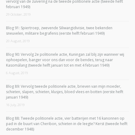
vervolg van de zuivering na de tweede politionele actie (tweede helft
februari 1949)
29 October, 2019
Blog 91: Spiertroep, zwevende Siliwangidivisie, twee bekenden
sneuvelen, militaire begrafenis (eerste helft februari 1949)
20 August, 2019
Blog 90: Vervolg 2e politionele actie, Kuningan zal blij zijn wanneer wij
ophoepelen, banger voor ons dan voor de bendes, terug naar
Kasomálang (tweede helft januari tot en met 4 februari 1949)
6 August, 2019
Blog 89: Vervolg tweede politionele actie, brieven van mijn moeder,
schieten, slapen, schieten, klusjes, bloed vlees en botten (eerste helft
januari 1949)
16 July, 2019
Blog 88: Tweede politionele actie, vier batterijen met 16 kanonnen op
pad in de buurt van Cheribon, schieten in de leegte? Kerst (tweede helft
december 1948)