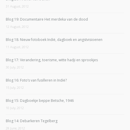
31 August, 2012
Blog 19: Documentaire Het merdeka van de dood
12 August, 2012
Blog 18: Nieuw fotoboek Indië, dagboek en angstvisioenen
11 August, 2012
Blog 17: Verandering, toerisme, witte hadji en sprookjes
30 July, 2012
Blog 16: Foto’s van fusilleren in Indië?
15 July, 2012
Blog 15: Dagboekje beppe Betsche, 1946
10 July, 2012
Blog 14: Debarkeren Tegelberg
28 June, 2012