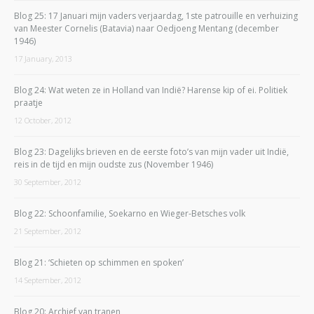
Blog 25: 17 Januari mijn vaders verjaardag, 1ste patrouille en verhuizing
van Meester Cornelis (Batavia) naar Oedjoeng Mentang (december
1946)
17 January, 2013
Blog 24: Wat weten ze in Holland van Indië? Harense kip of ei. Politiek
praatje
12 October, 2012
Blog 23: Dagelijks brieven en de eerste foto’s van mijn vader uit Indië,
reis in de tijd en mijn oudste zus (November 1946)
30 September, 2012
Blog 22: Schoonfamilie, Soekarno en Wieger-Betsches volk
21 September, 2012
Blog 21: ‘Schieten op schimmen en spoken’
14 September, 2012
Blog 20: Archief van tranen