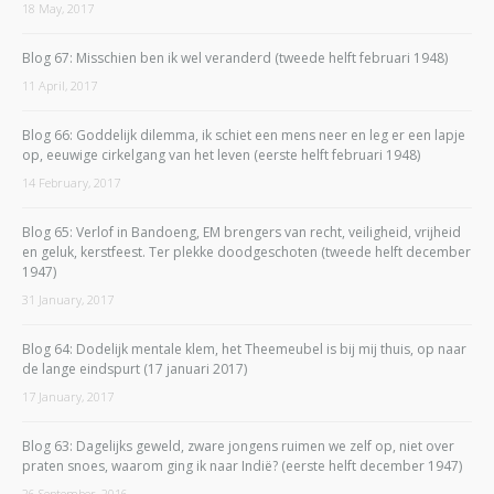
18 May, 2017
Blog 67: Misschien ben ik wel veranderd (tweede helft februari 1948)
11 April, 2017
Blog 66: Goddelijk dilemma, ik schiet een mens neer en leg er een lapje
op, eeuwige cirkelgang van het leven (eerste helft februari 1948)
14 February, 2017
Blog 65: Verlof in Bandoeng, EM brengers van recht, veiligheid, vrijheid
en geluk, kerstfeest. Ter plekke doodgeschoten (tweede helft december
1947)
31 January, 2017
Blog 64: Dodelijk mentale klem, het Theemeubel is bij mij thuis, op naar
de lange eindspurt (17 januari 2017)
17 January, 2017
Blog 63: Dagelijks geweld, zware jongens ruimen we zelf op, niet over
praten snoes, waarom ging ik naar Indië? (eerste helft december 1947)
26 September, 2016