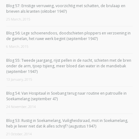
Blog 57: Ernstige verruwing, voorzichtig met schatten, de brulaap en
brieven als kranten (oktober 1947)
25 March, 2015
Blog 56: Lege schoenendoos, doodschieten ploppers en verzoening in
de gamelan, het ruwe werk begint (september 1947)
6 March, 2015
Blog 55: Tweede jaargang, rijst pellen in de nacht, schieten met de bren
onder de arm, tjoep tsjieng, meer bloed dan water in de mandiebak
(september 1947)
13 January, 2015
Blog 54: Van Hospitaal in Soebang terug naar routine en patrouille in
Soekamelang (september 47)
24 November, 2014
Blog 53: Rustig in Soekamelang, Vuiligheidsraad, mot in Soekamelang,
heb je liever niet dat ik alles schrijf? (augustus 1947)
21 October, 2014