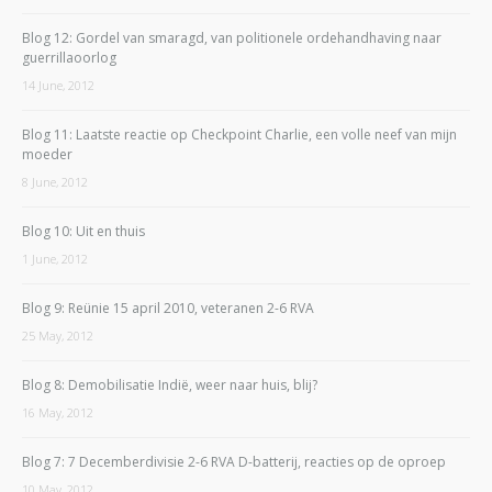
Blog 12: Gordel van smaragd, van politionele ordehandhaving naar
guerrillaoorlog
14 June, 2012
Blog 11: Laatste reactie op Checkpoint Charlie, een volle neef van mijn
moeder
8 June, 2012
Blog 10: Uit en thuis
1 June, 2012
Blog 9: Reünie 15 april 2010, veteranen 2-6 RVA
25 May, 2012
Blog 8: Demobilisatie Indië, weer naar huis, blij?
16 May, 2012
Blog 7: 7 Decemberdivisie 2-6 RVA D-batterij, reacties op de oproep
10 May, 2012