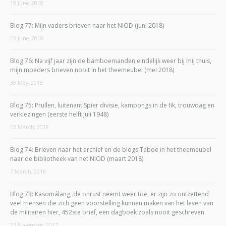
19 June, 2018
Blog 77: Mijn vaders brieven naar het NIOD (juni 2018)
13 June, 2018
Blog 76: Na vijf jaar zijn de bamboemanden eindelijk weer bij mij thuis,
mijn moeders brieven nooit in het theemeubel (mei 2018)
30 May, 2018
Blog 75: Prullen, luitenant Spier divisie, kampongs in de fik, trouwdag en
verkiezingen (eerste helft juli 1948)
13 March, 2018
Blog 74: Brieven naar het archief en de blogs Taboe in het theemeubel
naar de bibliotheek van het NIOD (maart 2018)
7 March, 2018
Blog 73: Kasomálang, de onrust neemt weer toe, er zijn zo ontzettend
veel mensen die zich geen voorstelling kunnen maken van het leven van
de militairen hier, 452ste brief, een dagboek zoals nooit geschreven
27 November, 2017