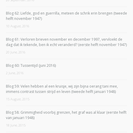
Blog 62: Liefde, god en guerrilla, meteen de schrik erin brengen (tweede
helft november 1947)
10 August, 2016
Blog 61: Verloren brieven november en december 1997, vervloekt de
dag dat ik tekende, ben ik echt veranderd? (eerste helft november 1947)
20 June, 2016
Blog 60: Tussentijd (juni 2016)
2 June, 2016
Blog 59: Velen hebben al een kruisje, wij zijn bijna oerang tani mee,
immens contrast tussen strijd en leven (tweede helft januari 1948)
15 August, 2015
Blog 58: Grimmigheid voorbij grenzen, het graf was al klaar (eerste helft
van januari 1948)
18 June, 2015