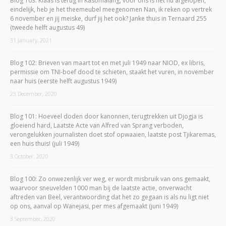
Blog 103: Klaas is terug in Kasomálang, voor ons is het nu afgelopen,
eindelijk, heb je het theemeubel meegenomen Nan, ik reken op vertrek
6 november en jij meiske, durf jij het ook? Janke thuis in Ternaard 255
(tweede helft augustus 49)
31 January, 2021
Blog 102: Brieven van maart tot en met juli 1949 naar NIOD, ex libris,
permissie om TNI-boef dood te schieten, staakt het vuren, in november
naar huis (eerste helft augustus 1949)
23 December, 2020
Blog 101: Hoeveel doden door kanonnen, terugtrekken uit Djogja is
gloeiend hard, Laatste Acte van Alfred van Sprang verboden,
verongelukken journalisten doet stof opwaaien, laatste post Tjikaremas,
een huis thuis! (juli 1949)
3 October, 2020
Blog 100: Zo onwezenlijk ver weg, er wordt misbruik van ons gemaakt,
waarvoor sneuvelden 1000 man bij de laatste actie, onverwacht
aftreden van Beel, verantwoording dat het zo gegaan is als nu ligt niet
op ons, aanval op Wanejasi, per mes afgemaakt (juni 1949)
3 September, 2020