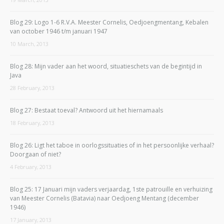
Blog 29: Logo 1-6 R.V.A. Meester Cornelis, Oedjoengmentang, Kebalen
van october 1946 t/m januari 1947
10 March, 2013
Blog 28: Mijn vader aan het woord, situatieschets van de begintijd in
Java
28 February, 2013
Blog 27: Bestaat toeval? Antwoord uit het hiernamaals
18 February, 2013
Blog 26: Ligt het taboe in oorlogssituaties of in het persoonlijke verhaal?
Doorgaan of niet?
4 February, 2013
Blog 25: 17 Januari mijn vaders verjaardag, 1ste patrouille en verhuizing
van Meester Cornelis (Batavia) naar Oedjoeng Mentang (december
1946)
17 January, 2013