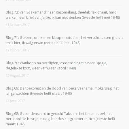
Blog 72: van Soekamandi naar Kasomálang, theefabriek draait, hard
werken, een brief van Janke, ik kan niet denken (tweede helft mei 1948)
31 October, 2017
Blog 71: Gokken, drinken en klappen uitdelen, het verschil tussen jij thuis
en ik hier, ik walg ervan (eerste helft mei 1948)
17 October, 2017
Blog 70: Wanhoop na overlijden, vredesdelegatie naar Djogja,
dagelijkse kost, weer verhuizen (april 1948)
15 August, 2017
Blog 69: De toekomst en de dood van pake Veenema, mokerslag, het
lange wachten (tweede helft maart 1948)
12 June, 2017
Blog 68: Gecondenseerd in gedicht Taboe in het theemeubel, het
persoonlijke bevrijd, rustig, bendes hergroeperen zich (eerste helft
maart 1948)