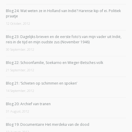
Blog 24: Wat weten ze in Holland van Indië? Harense kip of ei. Politiek
praatje
12 October, 2012
Blog 23: Dagelijks brieven en de eerste foto’s van mijn vader uit Indië,
reis in de tijd en mijn oudste zus (November 1946)
30 September, 2012
Blog 22: Schoonfamilie, Soekarno en Wieger-Betsches volk
21 September, 2012
Blog 21: ‘Schieten op schimmen en spoken’
14 September, 2012
Blog 20: Archief van tranen
31 August, 2012
Blog 19: Documentaire Het merdeka van de dood
12 August, 2012