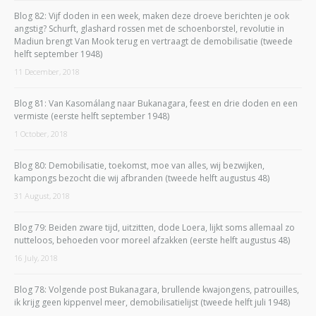
Blog 82: Vijf doden in een week, maken deze droeve berichten je ook
angstig? Schurft, glashard rossen met de schoenborstel, revolutie in
Madiun brengt Van Mook terug en vertraagt de demobilisatie (tweede
helft september 1948)
11 December, 2018
Blog 81: Van Kasomálang naar Bukanagara, feest en drie doden en een
vermiste (eerste helft september 1948)
1 October, 2018
Blog 80: Demobilisatie, toekomst, moe van alles, wij bezwijken,
kampongs bezocht die wij afbranden (tweede helft augustus 48)
31 August, 2018
Blog 79: Beiden zware tijd, uitzitten, dode Loera, lijkt soms allemaal zo
nutteloos, behoeden voor moreel afzakken (eerste helft augustus 48)
16 July, 2018
Blog 78: Volgende post Bukanagara, brullende kwajongens, patrouilles,
ik krijg geen kippenvel meer, demobilisatielijst (tweede helft juli 1948)