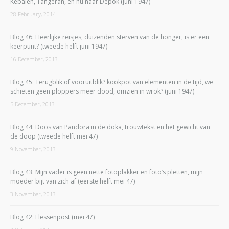
Kebalen, Tangeran, en nu naar Depok (juni 1947)
28 February, 2014
Blog 46: Heerlijke reisjes, duizenden sterven van de honger, is er een
keerpunt? (tweede helft juni 1947)
16 December, 2013
Blog 45: Terugblik of vooruitblik? kookpot van elementen in de tijd, we
schieten geen ploppers meer dood, omzien in wrok? (juni 1947)
5 December, 2013
Blog 44: Doos van Pandora in de doka, trouwtekst en het gewicht van
de doop (tweede helft mei 47)
9 November, 2013
Blog 43: Mijn vader is geen nette fotoplakker en foto’s pletten, mijn
moeder bijt van zich af (eerste helft mei 47)
3 November, 2013
Blog 42: Flessenpost (mei 47)