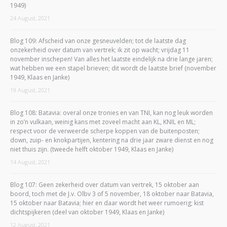
1949)
24 August, 2021
Blog 109: Afscheid van onze gesneuvelden; tot de laatste dag
onzekerheid over datum van vertrek; ik zit op wacht; vrijdag 11
november inschepen! Van alles het laatste eindelijk na drie lange jaren;
wat hebben we een stapel brieven; dit wordt de laatste brief (november
1949, Klaas en Janke)
19 August, 2021
Blog 108: Batavia: overal onze tronies en van TNI, kan nog leuk worden
in zo’n vulkaan, weinig kans met zoveel macht aan KL, KNIL en ML;
respect voor de verweerde scherpe koppen van de buitenposten;
down, zuip- en knokpartijen, kentering na drie jaar zware dienst en nog
niet thuis zijn. (tweede helft oktober 1949, Klaas en Janke)
14 August, 2021
Blog 107: Geen zekerheid over datum van vertrek, 15 oktober aan
boord, toch met de J.v. Olbv 3 of 5 november, 18 oktober naar Batavia,
15 oktober naar Batavia; hier en daar wordt het weer rumoerig; kist
dichtspijkeren (deel van oktober 1949, Klaas en Janke)
12 August, 2021