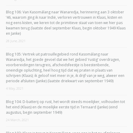
Blog 106: Van Kasomálang naar Wanaredja, herinnering aan 3 oktober
’46, waarom ging ik naar Indië, verloren vertrouwen in Klaas, kisten en
nog eens kisten, we keren tot de primitieve staat van toen we hier pas
kwamen terug (laatste deel september Klaas, begin oktober 1949 Klaas
en Janke)
28 June, 2021
Blog 105: Vertrek uit patrouillegebied rond Kasomálang naar
Wanaredja, het goede gevoel dat we het gebied ‘rustig’ overdragen,
voorbereidingen terugreis, afscheidsfeestje is beestenbende,
oneindige opluchting, heel hoog tijd dat wij praten in plaats van
schrijven (Klaas); ik geloof niet meer in je, ik drijf van je weg, alweer een
periode afsluiten (Janke) (laatste driekwart van september 1949)
4 May, 2021
Blog 104: D-batterij op rust, het wordt steeds moeilijker, volhouden tot
het eind (Klaas) en de moeilijke eerste tijd in Ternaard (Janke) (eind
augustus, begin september 1949)
24 March, 2021