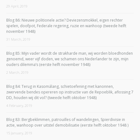
29 April, 2019
Blog 86: Nieuwe politionele actie? Deviezensmokkel, eigen rechter
spelen, doofpot, Federale regering, ruzie en wanhoop (tweede helft
november 1948)
31 March, 2019
Blog 85: Mijn vader wordt de strakharde man, wij worden bloedhonden
genoemd, weer vijf doden, we schamen ons Nederlander te zijn, mijn
ouders dilemma’s (eerste helft november 1948)
2 March, 2019
Blog 84: Terug in Kasomálang, schietoefening met kanonnen,
zwervende bendes opereren op instructie van de Repoeblik, aflossing 7
DD, houden wij dit vol? (tweede helft oktober 1948)
4 February, 2019
Blog 83: Bergbeklimmen, patrouilles of wandelingen, Spierdivisie in
actie, wanhoop over uitstel demobilisatie (eerste helft oktober 1948 )
15 January, 2019