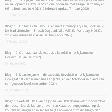
online, opnames NOS De Strijd om Indonesië met Azarja Harmanny en
Hilma Bruinsma in NIOD (17 februari, update 7 maart 2022)
15 February, 2022
Blog 113: Opening van Revolusi! en media: Omrop Fryslan, GorkumTV,
De Stad Gorinchem, Friesch Dagblad, Villa VdB, EenVandaag, NOS De
strijd om Indonesië (14 januari t/m 7 april 2022)
14 February, 2022
Blog 112: Opmaat naar de expositie Revolsi! in het Rijksmuseum,
Gorkum TV (januari 2022)
26 January, 2022
Blog 111: Klaas en Janke in de expositie Revolusi! in het Rijksmuseum!
Hoe gaat het verder met Klaas en Janke, en een fotoboek in plaats van
een ‘gewoon’ boek (december 2021)
29 December, 2021
Blog 110: AAN BOORD van de Johan van Oldenbarnevelt, 12 november
de trossen los; de laatste brieven van Klaas, scheepsjournaal op de
Routekaart, dagen en mijlen tellen (11 november t/m dinsdag 5 dec