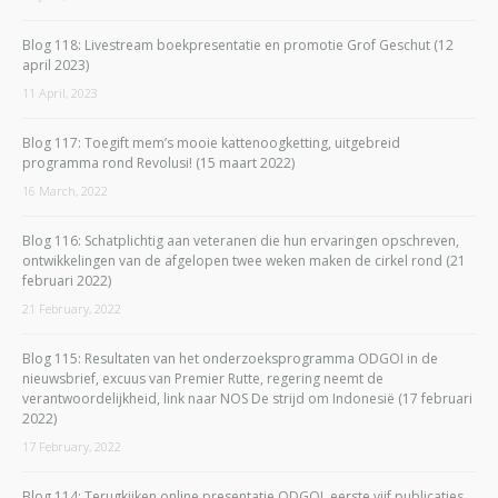
Blog 118: Livestream boekpresentatie en promotie Grof Geschut (12
april 2023)
11 April, 2023
Blog 117: Toegift mem’s mooie kattenoogketting, uitgebreid
programma rond Revolusi! (15 maart 2022)
16 March, 2022
Blog 116: Schatplichtig aan veteranen die hun ervaringen opschreven,
ontwikkelingen van de afgelopen twee weken maken de cirkel rond (21
februari 2022)
21 February, 2022
Blog 115: Resultaten van het onderzoeksprogramma ODGOI in de
nieuwsbrief, excuus van Premier Rutte, regering neemt de
verantwoordelijkheid, link naar NOS De strijd om Indonesië (17 februari
2022)
17 February, 2022
Blog 114: Terugkijken online presentatie ODGOI, eerste vijf publicaties