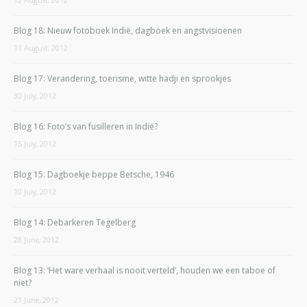
Blog 18: Nieuw fotoboek Indië, dagboek en angstvisioenen
11 August, 2012
Blog 17: Verandering, toerisme, witte hadji en sprookjes
30 July, 2012
Blog 16: Foto’s van fusilleren in Indië?
15 July, 2012
Blog 15: Dagboekje beppe Betsche, 1946
10 July, 2012
Blog 14: Debarkeren Tegelberg
28 June, 2012
Blog 13: ‘Het ware verhaal is nooit verteld’, houden we een taboe of
niet?
21 June, 2012