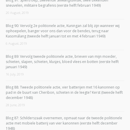
Blog 91: Spiertroep, zwevende Siliwangidivisie, twee bekenden
sneuvelen, militaire begrafenis (eerste helft februari 1949)
20 August, 2019
Blog 90: Vervolg 2e politionele actie, Kuningan zal blij zijn wanneer wij
ophoepelen, banger voor ons dan voor de bendes, terug naar
Kasomálang (tweede helft januari tot en met 4 februari 1949)
6 August, 2019
Blog 89: Vervolg tweede politionele actie, brieven van mijn moeder,
schieten, slapen, schieten, klusjes, bloed vlees en botten (eerste helft
januari 1949)
16 July, 2019
Blog 88: Tweede politionele actie, vier batterijen met 16 kanonnen op
pad in de buurt van Cheribon, schieten in de leegte? Kerst (tweede helft
december 1948)
28 June, 2019
Blog 87: Schilderszaak overnemen, opmaat naar de tweede politionele
actie met mobiele batterij van vier kanonnen (eerste helft december
1948)