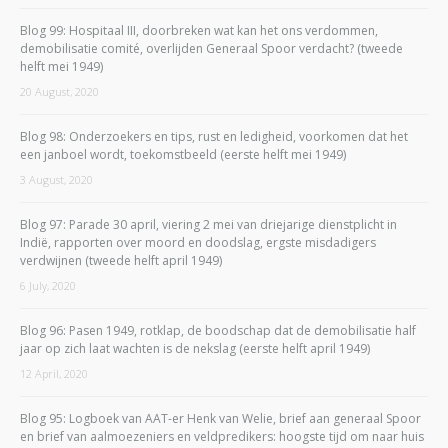
Blog 99: Hospitaal III, doorbreken wat kan het ons verdommen,
demobilisatie comité, overlijden Generaal Spoor verdacht? (tweede
helft mei 1949)
20 August, 2020
Blog 98: Onderzoekers en tips, rust en ledigheid, voorkomen dat het
een janboel wordt, toekomstbeeld (eerste helft mei 1949)
3 August, 2020
Blog 97: Parade 30 april, viering 2 mei van driejarige dienstplicht in
Indië, rapporten over moord en doodslag, ergste misdadigers
verdwijnen (tweede helft april 1949)
6 July, 2020
Blog 96: Pasen 1949, rotklap, de boodschap dat de demobilisatie half
jaar op zich laat wachten is de nekslag (eerste helft april 1949)
12 April, 2020
Blog 95: Logboek van AAT-er Henk van Welie, brief aan generaal Spoor
en brief van aalmoezeniers en veldpredikers: hoogste tijd om naar huis