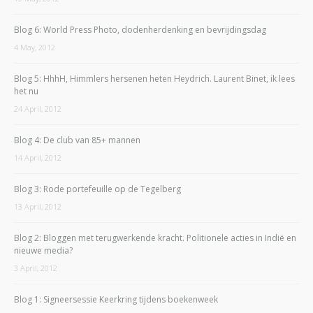
Blog 6: World Press Photo, dodenherdenking en bevrijdingsdag
4 May, 2012
Blog 5: HhhH, Himmlers hersenen heten Heydrich. Laurent Binet, ik lees
het nu
24 April, 2012
Blog 4: De club van 85+ mannen
14 April, 2012
Blog 3: Rode portefeuille op de Tegelberg
13 April, 2012
Blog 2: Bloggen met terugwerkende kracht. Politionele acties in Indië en
nieuwe media?
3 April, 2012
Blog 1: Signeersessie Keerkring tijdens boekenweek