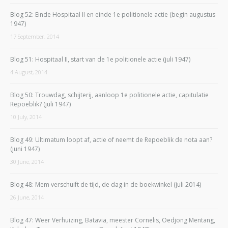
Blog 52: Einde Hospitaal II en einde 1e politionele actie (begin augustus
1947)
17 September, 2014
Blog 51: Hospitaal II, start van de 1e politionele actie (juli 1947)
4 August, 2014
Blog 50: Trouwdag, schijterij, aanloop 1e politionele actie, capitulatie
Repoeblik? (juli 1947)
10 July, 2014
Blog 49: Ultimatum loopt af, actie of neemt de Repoeblik de nota aan?
(juni 1947)
30 June, 2014
Blog 48: Mem verschuift de tijd, de dag in de boekwinkel (juli 2014)
26 June, 2014
Blog 47: Weer Verhuizing, Batavia, meester Cornelis, Oedjong Mentang,