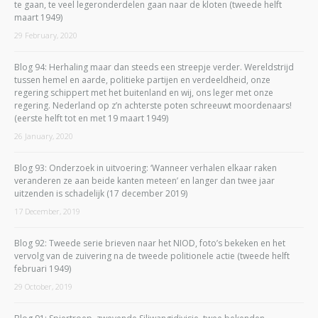
te gaan, te veel legeronderdelen gaan naar de kloten (tweede helft
maart 1949)
29 February, 2020
Blog 94: Herhaling maar dan steeds een streepje verder. Wereldstrijd
tussen hemel en aarde, politieke partijen en verdeeldheid, onze
regering schippert met het buitenland en wij, ons leger met onze
regering. Nederland op z’n achterste poten schreeuwt moordenaars!
(eerste helft tot en met 19 maart 1949)
26 January, 2020
Blog 93: Onderzoek in uitvoering: ‘Wanneer verhalen elkaar raken
veranderen ze aan beide kanten meteen’ en langer dan twee jaar
uitzenden is schadelijk (17 december 2019)
17 December, 2019
Blog 92: Tweede serie brieven naar het NIOD, foto’s bekeken en het
vervolg van de zuivering na de tweede politionele actie (tweede helft
februari 1949)
29 October, 2019