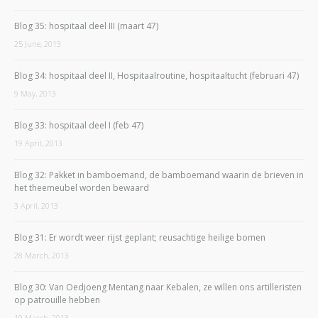
Blog 35: hospitaal deel III (maart 47)
25 June, 2013
Blog 34: hospitaal deel II, Hospitaalroutine, hospitaaltucht (februari 47)
9 May, 2013
Blog 33: hospitaal deel I (feb 47)
19 April, 2013
Blog 32: Pakket in bamboemand, de bamboemand waarin de brieven in
het theemeubel worden bewaard
3 April, 2013
Blog 31: Er wordt weer rijst geplant; reusachtige heilige bomen
28 March, 2013
Blog 30: Van Oedjoeng Mentang naar Kebalen, ze willen ons artilleristen
op patrouille hebben
19 March, 2013