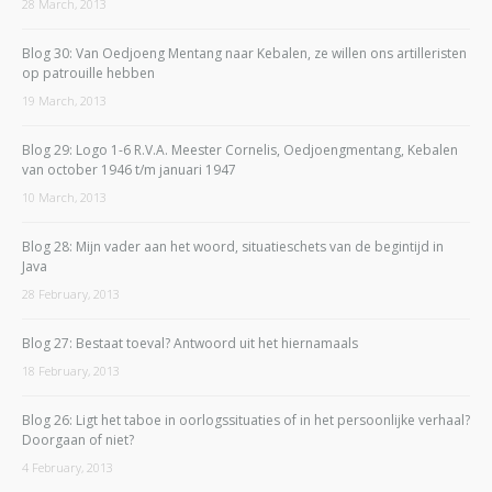
28 March, 2013
Blog 30: Van Oedjoeng Mentang naar Kebalen, ze willen ons artilleristen
op patrouille hebben
19 March, 2013
Blog 29: Logo 1-6 R.V.A. Meester Cornelis, Oedjoengmentang, Kebalen
van october 1946 t/m januari 1947
10 March, 2013
Blog 28: Mijn vader aan het woord, situatieschets van de begintijd in
Java
28 February, 2013
Blog 27: Bestaat toeval? Antwoord uit het hiernamaals
18 February, 2013
Blog 26: Ligt het taboe in oorlogssituaties of in het persoonlijke verhaal?
Doorgaan of niet?
4 February, 2013