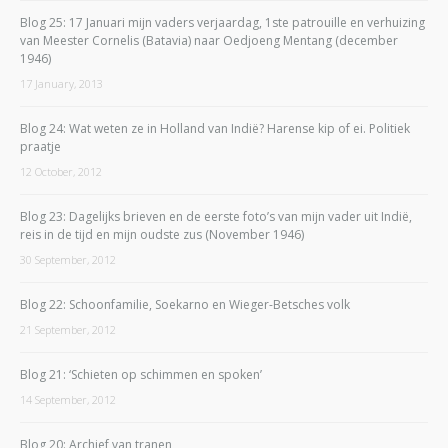
Blog 25: 17 Januari mijn vaders verjaardag, 1ste patrouille en verhuizing
van Meester Cornelis (Batavia) naar Oedjoeng Mentang (december
1946)
17 January, 2013
Blog 24: Wat weten ze in Holland van Indië? Harense kip of ei. Politiek
praatje
12 October, 2012
Blog 23: Dagelijks brieven en de eerste foto’s van mijn vader uit Indië,
reis in de tijd en mijn oudste zus (November 1946)
30 September, 2012
Blog 22: Schoonfamilie, Soekarno en Wieger-Betsches volk
21 September, 2012
Blog 21: ‘Schieten op schimmen en spoken’
14 September, 2012
Blog 20: Archief van tranen