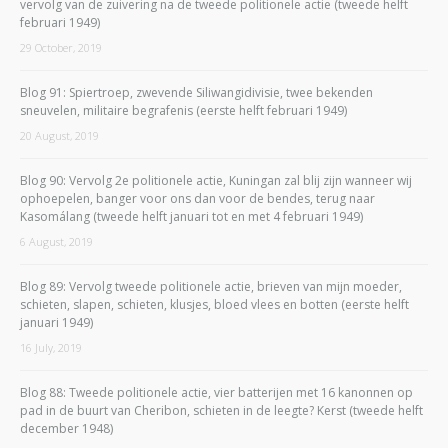
vervolg van de zuivering na de tweede politionele actie (tweede helft
februari 1949)
29 October, 2019
Blog 91: Spiertroep, zwevende Siliwangidivisie, twee bekenden
sneuvelen, militaire begrafenis (eerste helft februari 1949)
20 August, 2019
Blog 90: Vervolg 2e politionele actie, Kuningan zal blij zijn wanneer wij
ophoepelen, banger voor ons dan voor de bendes, terug naar
Kasomálang (tweede helft januari tot en met 4 februari 1949)
6 August, 2019
Blog 89: Vervolg tweede politionele actie, brieven van mijn moeder,
schieten, slapen, schieten, klusjes, bloed vlees en botten (eerste helft
januari 1949)
16 July, 2019
Blog 88: Tweede politionele actie, vier batterijen met 16 kanonnen op
pad in de buurt van Cheribon, schieten in de leegte? Kerst (tweede helft
december 1948)