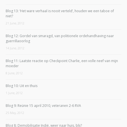
Blog 13: ‘Het ware verhaal is nooit verteld’, houden we een taboe of
niet?
21 June, 2012
Blog 12: Gordel van smaragd, van politionele ordehandhaving naar
guerrillaoorlog
14 June, 2012
Blog 11: Laatste reactie op Checkpoint Charlie, een volle neef van mijn
moeder
8 June, 2012
Blog 10: Uit en thuis
1 June, 2012
Blog 9: Reünie 15 april 2010, veteranen 2-6 RVA
25 May, 2012
Blog 8: Demobilisatie Indië, weer naar huis, blij?