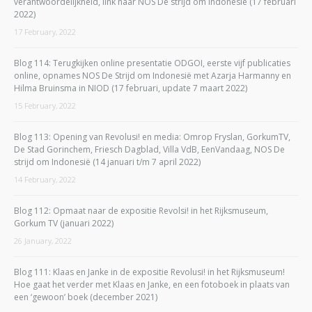
verantwoordelijkheid, link naar NOS De strijd om Indonesië (17 februari
2022)
17 February, 2022
Blog 114: Terugkijken online presentatie ODGOI, eerste vijf publicaties
online, opnames NOS De Strijd om Indonesië met Azarja Harmanny en
Hilma Bruinsma in NIOD (17 februari, update 7 maart 2022)
15 February, 2022
Blog 113: Opening van Revolusi! en media: Omrop Fryslan, GorkumTV,
De Stad Gorinchem, Friesch Dagblad, Villa VdB, EenVandaag, NOS De
strijd om Indonesië (14 januari t/m 7 april 2022)
14 February, 2022
Blog 112: Opmaat naar de expositie Revolsi! in het Rijksmuseum,
Gorkum TV (januari 2022)
26 January, 2022
Blog 111: Klaas en Janke in de expositie Revolusi! in het Rijksmuseum!
Hoe gaat het verder met Klaas en Janke, en een fotoboek in plaats van
een ‘gewoon’ boek (december 2021)