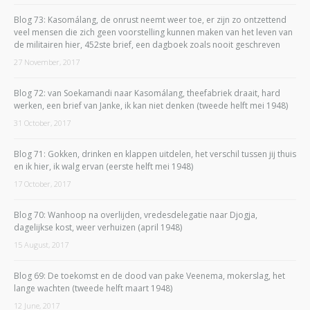
Blog 73: Kasomálang, de onrust neemt weer toe, er zijn zo ontzettend
veel mensen die zich geen voorstelling kunnen maken van het leven van
de militairen hier, 452ste brief, een dagboek zoals nooit geschreven
27 November, 2017
Blog 72: van Soekamandi naar Kasomálang, theefabriek draait, hard
werken, een brief van Janke, ik kan niet denken (tweede helft mei 1948)
31 October, 2017
Blog 71: Gokken, drinken en klappen uitdelen, het verschil tussen jij thuis
en ik hier, ik walg ervan (eerste helft mei 1948)
17 October, 2017
Blog 70: Wanhoop na overlijden, vredesdelegatie naar Djogja,
dagelijkse kost, weer verhuizen (april 1948)
15 August, 2017
Blog 69: De toekomst en de dood van pake Veenema, mokerslag, het
lange wachten (tweede helft maart 1948)
12 June, 2017