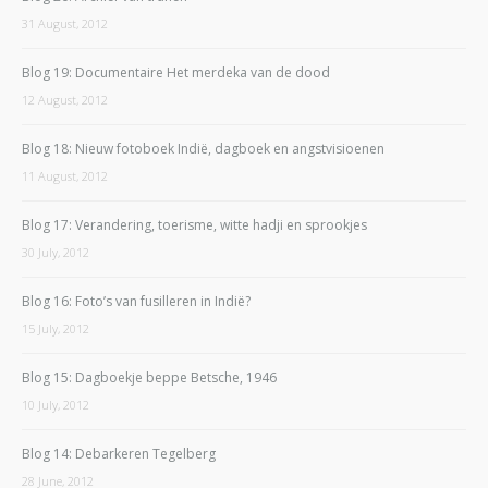
31 August, 2012
Blog 19: Documentaire Het merdeka van de dood
12 August, 2012
Blog 18: Nieuw fotoboek Indië, dagboek en angstvisioenen
11 August, 2012
Blog 17: Verandering, toerisme, witte hadji en sprookjes
30 July, 2012
Blog 16: Foto’s van fusilleren in Indië?
15 July, 2012
Blog 15: Dagboekje beppe Betsche, 1946
10 July, 2012
Blog 14: Debarkeren Tegelberg
28 June, 2012