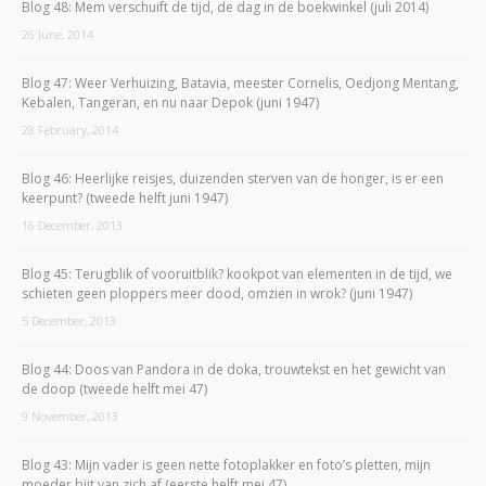
Blog 48: Mem verschuift de tijd, de dag in de boekwinkel (juli 2014)
26 June, 2014
Blog 47: Weer Verhuizing, Batavia, meester Cornelis, Oedjong Mentang,
Kebalen, Tangeran, en nu naar Depok (juni 1947)
28 February, 2014
Blog 46: Heerlijke reisjes, duizenden sterven van de honger, is er een
keerpunt? (tweede helft juni 1947)
16 December, 2013
Blog 45: Terugblik of vooruitblik? kookpot van elementen in de tijd, we
schieten geen ploppers meer dood, omzien in wrok? (juni 1947)
5 December, 2013
Blog 44: Doos van Pandora in de doka, trouwtekst en het gewicht van
de doop (tweede helft mei 47)
9 November, 2013
Blog 43: Mijn vader is geen nette fotoplakker en foto’s pletten, mijn
moeder bijt van zich af (eerste helft mei 47)