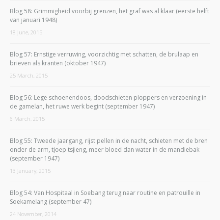
Blog 58: Grimmigheid voorbij grenzen, het graf was al klaar (eerste helft
van januari 1948)
18 June, 2015
Blog 57: Ernstige verruwing, voorzichtig met schatten, de brulaap en
brieven als kranten (oktober 1947)
25 March, 2015
Blog 56: Lege schoenendoos, doodschieten ploppers en verzoening in
de gamelan, het ruwe werk begint (september 1947)
6 March, 2015
Blog 55: Tweede jaargang, rijst pellen in de nacht, schieten met de bren
onder de arm, tjoep tsjieng, meer bloed dan water in de mandiebak
(september 1947)
13 January, 2015
Blog 54: Van Hospitaal in Soebang terug naar routine en patrouille in
Soekamelang (september 47)
24 November, 2014