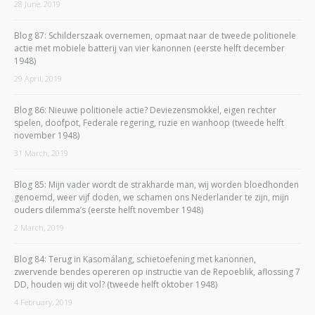
28 June, 2019
Blog 87: Schilderszaak overnemen, opmaat naar de tweede politionele
actie met mobiele batterij van vier kanonnen (eerste helft december
1948)
29 April, 2019
Blog 86: Nieuwe politionele actie? Deviezensmokkel, eigen rechter
spelen, doofpot, Federale regering, ruzie en wanhoop (tweede helft
november 1948)
31 March, 2019
Blog 85: Mijn vader wordt de strakharde man, wij worden bloedhonden
genoemd, weer vijf doden, we schamen ons Nederlander te zijn, mijn
ouders dilemma’s (eerste helft november 1948)
2 March, 2019
Blog 84: Terug in Kasomálang, schietoefening met kanonnen,
zwervende bendes opereren op instructie van de Repoeblik, aflossing 7
DD, houden wij dit vol? (tweede helft oktober 1948)
4 February, 2019