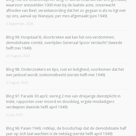
waarvoor sneuvelden 1000 man bij de laatste actie, onverwacht
aftreden van Beel, verantwoording dat het zo gegaan is als nu ligt niet
op ons, aanval op Wanejasi, per mes afgemaakt (juni 1949)
3 September, 2020
Blog 99: Hospitaal III, doorbreken wat kan het ons verdommen,
demobilisatie comité, overlijden Generaal Spoor verdacht? (tweede
helft mei 1949)
20 August, 2020
Blog 98: Onderzoekers en tips, rust en ledigheid, voorkomen dat het
een janboel wordt, toekomstbeeld (eerste helft mei 1949)
3 August, 2020
Blog 97: Parade 30 april, viering 2 mei van driejarige dienstplicht in
Indië, rapporten over moord en doodslag, ergste misdadigers
verdwijnen (tweede helft april 1949)
6 July, 2020
Blog 96: Pasen 1949, rotklap, de boodschap dat de demobilisatie half
jaar op zich laat wachten is de nekslag (eerste helft april 1949)