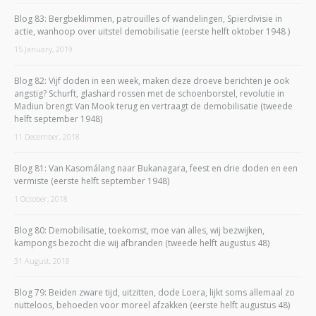
Blog 83: Bergbeklimmen, patrouilles of wandelingen, Spierdivisie in
actie, wanhoop over uitstel demobilisatie (eerste helft oktober 1948 )
15 January, 2019
Blog 82: Vijf doden in een week, maken deze droeve berichten je ook
angstig? Schurft, glashard rossen met de schoenborstel, revolutie in
Madiun brengt Van Mook terug en vertraagt de demobilisatie (tweede
helft september 1948)
11 December, 2018
Blog 81: Van Kasomálang naar Bukanagara, feest en drie doden en een
vermiste (eerste helft september 1948)
1 October, 2018
Blog 80: Demobilisatie, toekomst, moe van alles, wij bezwijken,
kampongs bezocht die wij afbranden (tweede helft augustus 48)
31 August, 2018
Blog 79: Beiden zware tijd, uitzitten, dode Loera, lijkt soms allemaal zo
nutteloos, behoeden voor moreel afzakken (eerste helft augustus 48)