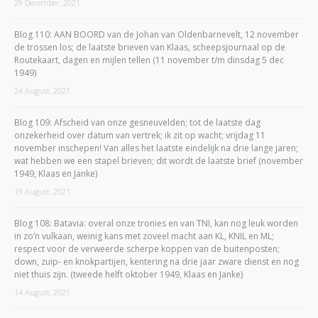
29 December, 2021
Blog 110: AAN BOORD van de Johan van Oldenbarnevelt, 12 november
de trossen los; de laatste brieven van Klaas, scheepsjournaal op de
Routekaart, dagen en mijlen tellen (11 november t/m dinsdag 5 dec
1949)
24 August, 2021
Blog 109: Afscheid van onze gesneuvelden; tot de laatste dag
onzekerheid over datum van vertrek; ik zit op wacht; vrijdag 11
november inschepen! Van alles het laatste eindelijk na drie lange jaren;
wat hebben we een stapel brieven; dit wordt de laatste brief (november
1949, Klaas en Janke)
19 August, 2021
Blog 108: Batavia: overal onze tronies en van TNI, kan nog leuk worden
in zo’n vulkaan, weinig kans met zoveel macht aan KL, KNIL en ML;
respect voor de verweerde scherpe koppen van de buitenposten;
down, zuip- en knokpartijen, kentering na drie jaar zware dienst en nog
niet thuis zijn. (tweede helft oktober 1949, Klaas en Janke)
14 August, 2021