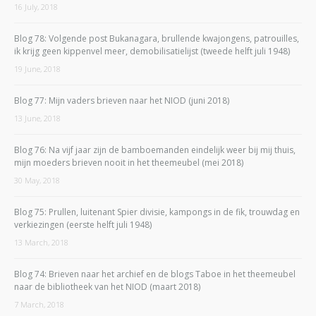
16 July, 2018
Blog 78: Volgende post Bukanagara, brullende kwajongens, patrouilles,
ik krijg geen kippenvel meer, demobilisatielijst (tweede helft juli 1948)
19 June, 2018
Blog 77: Mijn vaders brieven naar het NIOD (juni 2018)
13 June, 2018
Blog 76: Na vijf jaar zijn de bamboemanden eindelijk weer bij mij thuis,
mijn moeders brieven nooit in het theemeubel (mei 2018)
30 May, 2018
Blog 75: Prullen, luitenant Spier divisie, kampongs in de fik, trouwdag en
verkiezingen (eerste helft juli 1948)
13 March, 2018
Blog 74: Brieven naar het archief en de blogs Taboe in het theemeubel
naar de bibliotheek van het NIOD (maart 2018)
7 March, 2018