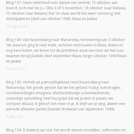
Blog 107: Geen zekerheid over datum van vertrek, 15 oktober aan
boord, toch met de J.v. Olbv 3 of 5 november, 18 oktober naar Batavia,
15 oktober naar Batavia; hier en daar wordt het weer rumoerig; kist
dichtspijkeren (deel van oktober 1949, Klaas en Janke)
12 August, 2021
Blog 106: Van Kasomálang naar Wanaredja, herinnering aan 3 oktober
’46, waarom ging ik naar Indië, verloren vertrouwen in Klaas, kisten en
nog eens kisten, we keren tot de primitieve staat van toen we hier pas
kwamen terug (laatste deel september Klaas, begin oktober 1949 Klaas
en Janke)
28 June, 2021
Blog 105: Vertrek uit patrouillegebied rond Kasomálang naar
Wanaredja, het goede gevoel dat we het gebied ‘rustig’ overdragen,
voorbereidingen terugreis, afscheidsfeestje is beestenbende,
oneindige opluchting, heel hoog tijd dat wij praten in plaats van
schrijven (Klaas); ik geloof niet meer in je, ik drijf van je weg, alweer een
periode afsluiten (Janke) (laatste driekwart van september 1949)
4 May, 2021
Blog 104: D-batterij op rust, het wordt steeds moeilijker, volhouden tot