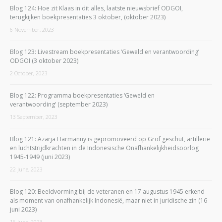
Blog 124: Hoe zit Klaas in dit alles, laatste nieuwsbrief ODGOI,
terugkijken boekpresentaties 3 oktober, (oktober 2023)
6 November, 2023
Blog 123: Livestream boekpresentaties ‘Geweld en verantwoording’
ODGOI (3 oktober 2023)
2 October, 2023
Blog 122: Programma boekpresentaties ‘Geweld en
verantwoording’ (september 2023)
13 September, 2023
Blog 121: Azarja Harmanny is gepromoveerd op Grof geschut, artillerie
en luchtstrijdkrachten in de Indonesische Onafhankelijkheidsoorlog
1945-1949 (juni 2023)
22 June, 2023
Blog 120: Beeldvorming bij de veteranen en 17 augustus 1945 erkend
als moment van onafhankelijk Indonesië, maar niet in juridische zin (16
juni 2023)
16 June, 2023