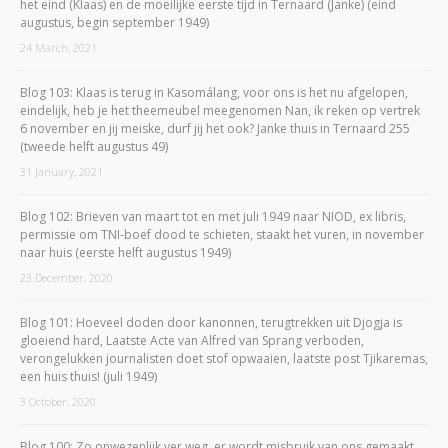
het eind (Klaas) en de moeilijke eerste tijd in Ternaard (Janke) (eind
augustus, begin september 1949)
24 March, 2021
Blog 103: Klaas is terug in Kasomálang, voor ons is het nu afgelopen,
eindelijk, heb je het theemeubel meegenomen Nan, ik reken op vertrek
6 november en jij meiske, durf jij het ook? Janke thuis in Ternaard 255
(tweede helft augustus 49)
31 January, 2021
Blog 102: Brieven van maart tot en met juli 1949 naar NIOD, ex libris,
permissie om TNI-boef dood te schieten, staakt het vuren, in november
naar huis (eerste helft augustus 1949)
23 December, 2020
Blog 101: Hoeveel doden door kanonnen, terugtrekken uit Djogja is
gloeiend hard, Laatste Acte van Alfred van Sprang verboden,
verongelukken journalisten doet stof opwaaien, laatste post Tjikaremas,
een huis thuis! (juli 1949)
3 October, 2020
Blog 100: Zo onwezenlijk ver weg, er wordt misbruik van ons gemaakt,