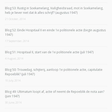
Blog 53: Rustig in Soekamelang, Vuiligheidsraad, mot in Soekamelang,
heb je liever niet dat ik alles schrijf? (augustus 1947)
21 October, 2014
Blog 52: Einde Hospitaal II en einde 1e politionele actie (begin augustus
1947)
17 September, 2014
Blog 51: Hospitaal II, start van de 1e politionele actie (juli 1947)
4 August, 2014
Blog 50: Trouwdag, schijterij, aanloop 1e politionele actie, capitulatie
Repoeblik? (juli 1947)
10 July, 2014
Blog 49: Ultimatum loopt af, actie of neemt de Repoeblik de nota aan?
(juni 1947)
30 June, 2014