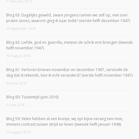
17 January, 2017
Blog 63: Dagelijks geweld, zware jongens ruimen we zelf op, niet over
praten snoes, waarom ging ik naar Indië? (eerste helft december 1947)
26 September, 2016
Blog 62: Liefde, god en guerrilla, meteen de schrik erin brengen (tweede
helft november 1947)
10 August, 2016
Blog 61: Verloren brieven november en december 1997, vervloekt de
dag dat ik tekende, ben ik echt veranderd? (eerste helft november 1947)
20 June, 2016
Blog 60: Tussentijd (juni 2016)
2 June, 2016
Blog 59: Velen hebben al een kruisje, wij zijn bijna oerang tani mee,
immens contrast tussen strijd en leven (tweede helft januari 1948)
15 August, 2015