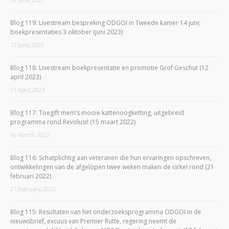
Blog 119: Livestream bespreking ODGOI in Tweede kamer 14 juni;
boekpresentaties 3 oktober (juni 2023)
13 June, 2023
Blog 118: Livestream boekpresentatie en promotie Grof Geschut (12
april 2023)
11 April, 2023
Blog 117: Toegift mem’s mooie kattenoogketting, uitgebreid
programma rond Revolusi! (15 maart 2022)
16 March, 2022
Blog 116: Schatplichtig aan veteranen die hun ervaringen opschreven,
ontwikkelingen van de afgelopen twee weken maken de cirkel rond (21
februari 2022)
21 February, 2022
Blog 115: Resultaten van het onderzoeksprogramma ODGOI in de
nieuwsbrief, excuus van Premier Rutte, regering neemt de