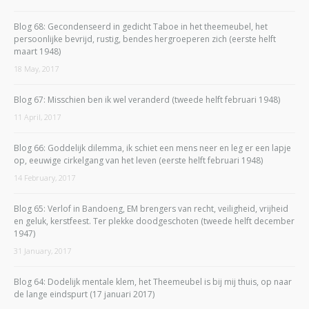
Blog 68: Gecondenseerd in gedicht Taboe in het theemeubel, het
persoonlijke bevrijd, rustig, bendes hergroeperen zich (eerste helft
maart 1948)
18 May, 2017
Blog 67: Misschien ben ik wel veranderd (tweede helft februari 1948)
11 April, 2017
Blog 66: Goddelijk dilemma, ik schiet een mens neer en leg er een lapje
op, eeuwige cirkelgang van het leven (eerste helft februari 1948)
14 February, 2017
Blog 65: Verlof in Bandoeng, EM brengers van recht, veiligheid, vrijheid
en geluk, kerstfeest. Ter plekke doodgeschoten (tweede helft december
1947)
31 January, 2017
Blog 64: Dodelijk mentale klem, het Theemeubel is bij mij thuis, op naar
de lange eindspurt (17 januari 2017)