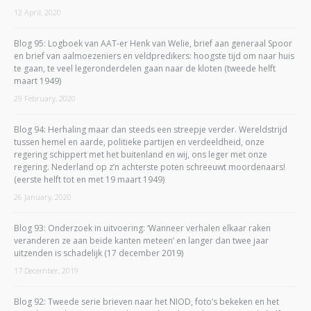
12 April, 2020
Blog 95: Logboek van AAT-er Henk van Welie, brief aan generaal Spoor
en brief van aalmoezeniers en veldpredikers: hoogste tijd om naar huis
te gaan, te veel legeronderdelen gaan naar de kloten (tweede helft
maart 1949)
29 February, 2020
Blog 94: Herhaling maar dan steeds een streepje verder. Wereldstrijd
tussen hemel en aarde, politieke partijen en verdeeldheid, onze
regering schippert met het buitenland en wij, ons leger met onze
regering. Nederland op z’n achterste poten schreeuwt moordenaars!
(eerste helft tot en met 19 maart 1949)
26 January, 2020
Blog 93: Onderzoek in uitvoering: ‘Wanneer verhalen elkaar raken
veranderen ze aan beide kanten meteen’ en langer dan twee jaar
uitzenden is schadelijk (17 december 2019)
17 December, 2019
Blog 92: Tweede serie brieven naar het NIOD, foto’s bekeken en het