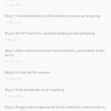
16 May, 2012
Blog 7: 7 Decemberdivisie 2-6 RVA D-batterij, reacties op de oproep
10 May, 2012
Blog 6: World Press Photo, dodenherdenking en bevrijdingsdag
4 May, 2012
Blog 5: HhhH, Himmlers hersenen heten Heydrich. Laurent Binet, ik lees
het nu
24 April, 2012
Blog 4: De club van 85+ mannen
14 April, 2012
Blog 3: Rode portefeuille op de Tegelberg
13 April, 2012
Blog 2: Bloggen met terugwerkende kracht. Politionele acties in Indië en