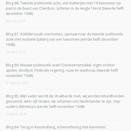
Blog 88: Tweede politionele actie, vier batterijen met 16 kanonnen op
pad in de buurt van Cheribon, schieten in de leegte? Kerst (tweede helft
december 1948)
28 June, 2019
Blog 87: Schilderszaak overnemen, opmaat naar de tweede politionele
actie met mobiele batterij van vier kanonnen (eerste helft december
1948)
29 April, 2019
Blog 86: Nieuwe politionele actie? Deviezensmokkel, eigen rechter
spelen, doofpot, Federale regering, ruzie en wanhoop (tweede helft
november 1948)
31 March, 2019
Blog 85: Mijn vader wordt de strakharde man, wij worden bloedhonden
genoemd, weer vijf doden, we schamen ons Nederlander te zijn, mijn
ouders dilemma’s (eerste helft november 1948)
2 March, 2019
Blog 84: Terug in Kasomálang, schietoefening met kanonnen,