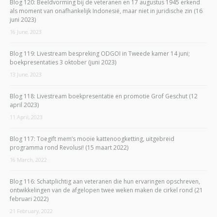
Blog 120: Beeldvorming bij de veteranen en 17 augustus 1945 erkend
als moment van onafhankelijk Indonesië, maar niet in juridische zin (16
juni 2023)
16 June, 2023
Blog 119: Livestream bespreking ODGOI in Tweede kamer 14 juni;
boekpresentaties 3 oktober (juni 2023)
13 June, 2023
Blog 118: Livestream boekpresentatie en promotie Grof Geschut (12
april 2023)
11 April, 2023
Blog 117: Toegift mem’s mooie kattenoogketting, uitgebreid
programma rond Revolusi! (15 maart 2022)
16 March, 2022
Blog 116: Schatplichtig aan veteranen die hun ervaringen opschreven,
ontwikkelingen van de afgelopen twee weken maken de cirkel rond (21
februari 2022)
21 February, 2022