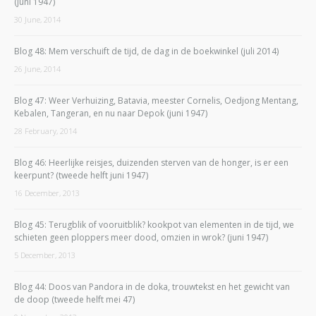
(juni 1947)
30 June, 2014
Blog 48: Mem verschuift de tijd, de dag in de boekwinkel (juli 2014)
26 June, 2014
Blog 47: Weer Verhuizing, Batavia, meester Cornelis, Oedjong Mentang,
Kebalen, Tangeran, en nu naar Depok (juni 1947)
28 February, 2014
Blog 46: Heerlijke reisjes, duizenden sterven van de honger, is er een
keerpunt? (tweede helft juni 1947)
16 December, 2013
Blog 45: Terugblik of vooruitblik? kookpot van elementen in de tijd, we
schieten geen ploppers meer dood, omzien in wrok? (juni 1947)
5 December, 2013
Blog 44: Doos van Pandora in de doka, trouwtekst en het gewicht van
de doop (tweede helft mei 47)