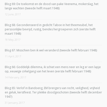
Blog 69: De toekomst en de dood van pake Veenema, mokerslag, het
lange wachten (tweede helft maart 1948)
12 June, 2017
Blog 68: Gecondenseerd in gedicht Taboe in het theemeubel, het
persoonlijke bevrijd, rustig, bendes hergroeperen zich (eerste helft
maart 1948)
18 May, 2017
Blog 67: Misschien ben ik wel veranderd (tweede helft februari 1948)
11 April, 2017
Blog 66: Goddelijk dilemma, ik schiet een mens neer en leg er een lapje
op, eeuwige cirkelgang van het leven (eerste helft februari 1948)
14 February, 2017
Blog 65: Verlof in Bandoeng, EM brengers van recht, veiligheid, vrijheid
en geluk, kerstfeest. Ter plekke doodgeschoten (tweede helft december
1947)
31 January, 2017