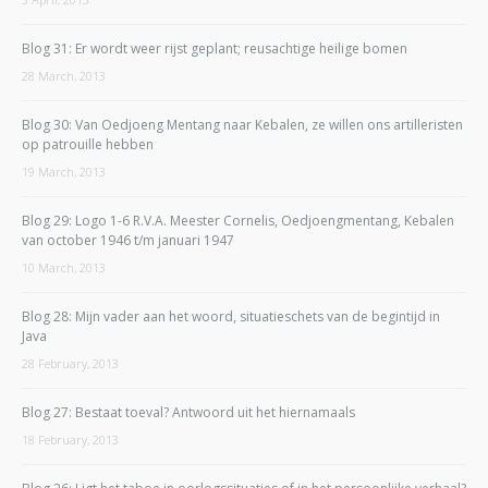
Blog 31: Er wordt weer rijst geplant; reusachtige heilige bomen
28 March, 2013
Blog 30: Van Oedjoeng Mentang naar Kebalen, ze willen ons artilleristen
op patrouille hebben
19 March, 2013
Blog 29: Logo 1-6 R.V.A. Meester Cornelis, Oedjoengmentang, Kebalen
van october 1946 t/m januari 1947
10 March, 2013
Blog 28: Mijn vader aan het woord, situatieschets van de begintijd in
Java
28 February, 2013
Blog 27: Bestaat toeval? Antwoord uit het hiernamaals
18 February, 2013