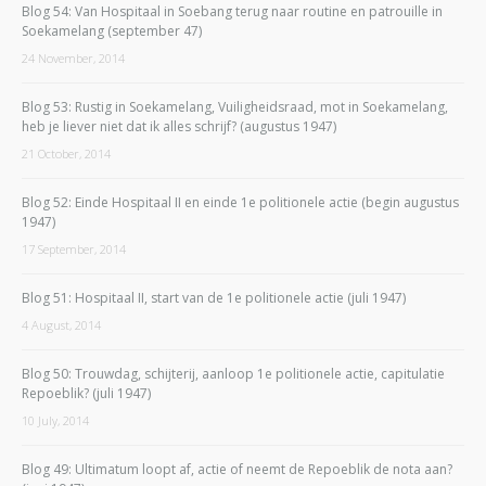
Blog 54: Van Hospitaal in Soebang terug naar routine en patrouille in
Soekamelang (september 47)
24 November, 2014
Blog 53: Rustig in Soekamelang, Vuiligheidsraad, mot in Soekamelang,
heb je liever niet dat ik alles schrijf? (augustus 1947)
21 October, 2014
Blog 52: Einde Hospitaal II en einde 1e politionele actie (begin augustus
1947)
17 September, 2014
Blog 51: Hospitaal II, start van de 1e politionele actie (juli 1947)
4 August, 2014
Blog 50: Trouwdag, schijterij, aanloop 1e politionele actie, capitulatie
Repoeblik? (juli 1947)
10 July, 2014
Blog 49: Ultimatum loopt af, actie of neemt de Repoeblik de nota aan?