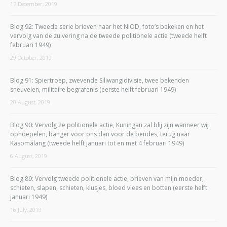
17 December, 2019
Blog 92: Tweede serie brieven naar het NIOD, foto’s bekeken en het
vervolg van de zuivering na de tweede politionele actie (tweede helft
februari 1949)
29 October, 2019
Blog 91: Spiertroep, zwevende Siliwangidivisie, twee bekenden
sneuvelen, militaire begrafenis (eerste helft februari 1949)
20 August, 2019
Blog 90: Vervolg 2e politionele actie, Kuningan zal blij zijn wanneer wij
ophoepelen, banger voor ons dan voor de bendes, terug naar
Kasomálang (tweede helft januari tot en met 4 februari 1949)
6 August, 2019
Blog 89: Vervolg tweede politionele actie, brieven van mijn moeder,
schieten, slapen, schieten, klusjes, bloed vlees en botten (eerste helft
januari 1949)
16 July, 2019