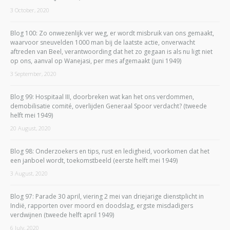
3 October, 2020
Blog 100: Zo onwezenlijk ver weg, er wordt misbruik van ons gemaakt,
waarvoor sneuvelden 1000 man bij de laatste actie, onverwacht
aftreden van Beel, verantwoording dat het zo gegaan is als nu ligt niet
op ons, aanval op Wanejasi, per mes afgemaakt (juni 1949)
3 September, 2020
Blog 99: Hospitaal III, doorbreken wat kan het ons verdommen,
demobilisatie comité, overlijden Generaal Spoor verdacht? (tweede
helft mei 1949)
20 August, 2020
Blog 98: Onderzoekers en tips, rust en ledigheid, voorkomen dat het
een janboel wordt, toekomstbeeld (eerste helft mei 1949)
3 August, 2020
Blog 97: Parade 30 april, viering 2 mei van driejarige dienstplicht in
Indië, rapporten over moord en doodslag, ergste misdadigers
verdwijnen (tweede helft april 1949)
6 July, 2020