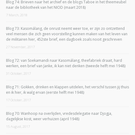
Blog 74: Brieven naar het archief en de blogs Taboe in het theemeubel
naar de bibliotheek van het NIOD (maart 2018)
7 March, 2018
Blog 73: Kasomálang, de onrust neemt weer toe, er zijn zo ontzettend
veel mensen die zich geen voorstelling kunnen maken van het leven van
de militairen hier, 452ste brief, een dagboek zoals nooit geschreven
27 November, 2017
Blog 72: van Soekamandi naar Kasomálang, theefabriek draait, hard
werken, een brief van Janke, ik kan niet denken (tweede helft mei 1948)
31 October, 2017
Blog 71: Gokken, drinken en klappen uitdelen, het verschil tussen jij thuis
en ik hier, ik walg ervan (eerste helft mei 1948)
17 October, 2017
Blog 70: Wanhoop na overlijden, vredesdelegatie naar Djogja,
dagelijkse kost, weer verhuizen (april 1948)
15 August, 2017