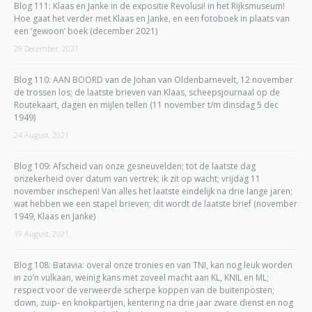
Blog 111: Klaas en Janke in de expositie Revolusi! in het Rijksmuseum!
Hoe gaat het verder met Klaas en Janke, en een fotoboek in plaats van
een ‘gewoon’ boek (december 2021)
29 December, 2021
Blog 110: AAN BOORD van de Johan van Oldenbarnevelt, 12 november
de trossen los; de laatste brieven van Klaas, scheepsjournaal op de
Routekaart, dagen en mijlen tellen (11 november t/m dinsdag 5 dec
1949)
24 August, 2021
Blog 109: Afscheid van onze gesneuvelden; tot de laatste dag
onzekerheid over datum van vertrek; ik zit op wacht; vrijdag 11
november inschepen! Van alles het laatste eindelijk na drie lange jaren;
wat hebben we een stapel brieven; dit wordt de laatste brief (november
1949, Klaas en Janke)
19 August, 2021
Blog 108: Batavia: overal onze tronies en van TNI, kan nog leuk worden
in zo’n vulkaan, weinig kans met zoveel macht aan KL, KNIL en ML;
respect voor de verweerde scherpe koppen van de buitenposten;
down, zuip- en knokpartijen, kentering na drie jaar zware dienst en nog