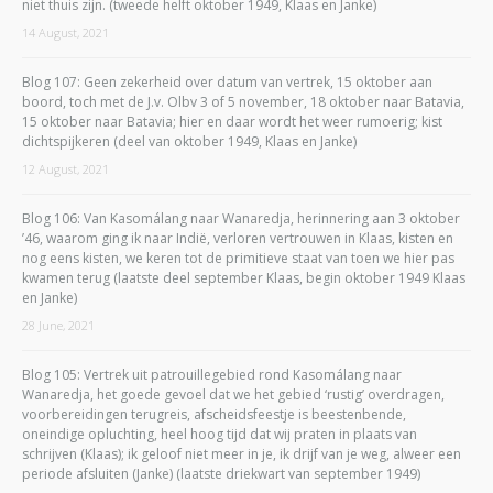
niet thuis zijn. (tweede helft oktober 1949, Klaas en Janke)
14 August, 2021
Blog 107: Geen zekerheid over datum van vertrek, 15 oktober aan
boord, toch met de J.v. Olbv 3 of 5 november, 18 oktober naar Batavia,
15 oktober naar Batavia; hier en daar wordt het weer rumoerig; kist
dichtspijkeren (deel van oktober 1949, Klaas en Janke)
12 August, 2021
Blog 106: Van Kasomálang naar Wanaredja, herinnering aan 3 oktober
’46, waarom ging ik naar Indië, verloren vertrouwen in Klaas, kisten en
nog eens kisten, we keren tot de primitieve staat van toen we hier pas
kwamen terug (laatste deel september Klaas, begin oktober 1949 Klaas
en Janke)
28 June, 2021
Blog 105: Vertrek uit patrouillegebied rond Kasomálang naar
Wanaredja, het goede gevoel dat we het gebied ‘rustig’ overdragen,
voorbereidingen terugreis, afscheidsfeestje is beestenbende,
oneindige opluchting, heel hoog tijd dat wij praten in plaats van
schrijven (Klaas); ik geloof niet meer in je, ik drijf van je weg, alweer een
periode afsluiten (Janke) (laatste driekwart van september 1949)