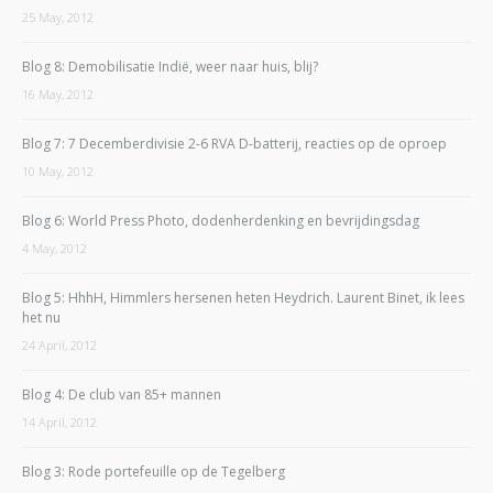
25 May, 2012
Blog 8: Demobilisatie Indië, weer naar huis, blij?
16 May, 2012
Blog 7: 7 Decemberdivisie 2-6 RVA D-batterij, reacties op de oproep
10 May, 2012
Blog 6: World Press Photo, dodenherdenking en bevrijdingsdag
4 May, 2012
Blog 5: HhhH, Himmlers hersenen heten Heydrich. Laurent Binet, ik lees
het nu
24 April, 2012
Blog 4: De club van 85+ mannen
14 April, 2012
Blog 3: Rode portefeuille op de Tegelberg