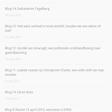
Blog 14: Debarkeren Tegelberg
28 June, 2012
Blog 13: ‘Het ware verhaal is nooit verteld’, houden we een taboe of
niet?
21 June, 2012
Blog 12: Gordel van smaragd, van politionele ordehandhaving naar
guerrillaoorlog
14 June, 2012
Blog 11: Laatste reactie op Checkpoint Charlie, een volle neef van mijn
moeder
8 June, 2012
Blog 10: Uit en thuis
1 June, 2012
Blog 9: Reünie 15 april 2010, veteranen 2-6 RVA