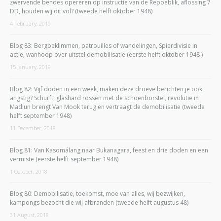
zwervende bendes opereren op instructie van de Repoeblik, aflossing 7
DD, houden wij dit vol? (tweede helft oktober 1948)
4 February, 2019
Blog 83: Bergbeklimmen, patrouilles of wandelingen, Spierdivisie in
actie, wanhoop over uitstel demobilisatie (eerste helft oktober 1948 )
15 January, 2019
Blog 82: Vijf doden in een week, maken deze droeve berichten je ook
angstig? Schurft, glashard rossen met de schoenborstel, revolutie in
Madiun brengt Van Mook terug en vertraagt de demobilisatie (tweede
helft september 1948)
11 December, 2018
Blog 81: Van Kasomálang naar Bukanagara, feest en drie doden en een
vermiste (eerste helft september 1948)
1 October, 2018
Blog 80: Demobilisatie, toekomst, moe van alles, wij bezwijken,
kampongs bezocht die wij afbranden (tweede helft augustus 48)
31 August, 2018