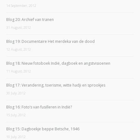
14 September, 2012
Blog 20: Archief van tranen
31 August, 2012
Blog 19: Documentaire Het merdeka van de dood
12 August, 2012
Blog 18: Nieuw fotoboek Indië, dagboek en angstvisioenen
11 August, 2012
Blog 17: Verandering, toerisme, witte hadji en sprookjes
30 July, 2012
Blog 16: Foto’s van fusilleren in Indië?
15 July, 2012
Blog 15: Dagboekje beppe Betsche, 1946
10 July, 2012