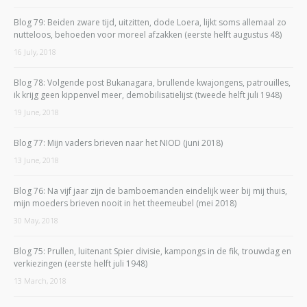
Blog 79: Beiden zware tijd, uitzitten, dode Loera, lijkt soms allemaal zo
nutteloos, behoeden voor moreel afzakken (eerste helft augustus 48)
16 July, 2018
Blog 78: Volgende post Bukanagara, brullende kwajongens, patrouilles,
ik krijg geen kippenvel meer, demobilisatielijst (tweede helft juli 1948)
19 June, 2018
Blog 77: Mijn vaders brieven naar het NIOD (juni 2018)
13 June, 2018
Blog 76: Na vijf jaar zijn de bamboemanden eindelijk weer bij mij thuis,
mijn moeders brieven nooit in het theemeubel (mei 2018)
30 May, 2018
Blog 75: Prullen, luitenant Spier divisie, kampongs in de fik, trouwdag en
verkiezingen (eerste helft juli 1948)
13 March, 2018