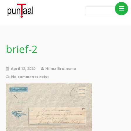
Home
Blog Taboe in het
theemeubel
brief-2
Boeken
Verhalen
April 12, 2020
Hilma Bruinsma
Gedichten
No comments exist
Contact