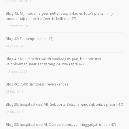
9 November, 2013
Blog 43: Mijn vader is geen nette fotoplakker en foto’s pletten, mijn
moeder bijt van zich af (eerste helft mei 47)
3 November, 2013
Blog 42: Flessenpost (mei 47)
4 October, 2013
Blog 41: Mijn moeder wordt vandaag 89 jaar, kleinode met
veldbloemen, naar Tangerang 2-6 RVA (april 47)
4 August, 2013
Blog 40: 7500 dichtbeschreven kantjes
23 July, 2013
Blog 39: hospitaal deel VII, Geboorte Betsche, eindelijk ontslag (april 47)
18 July, 2013
Blog 38: hospitaal deel VI, Overeenkomst van Linggadjati (maart 47)