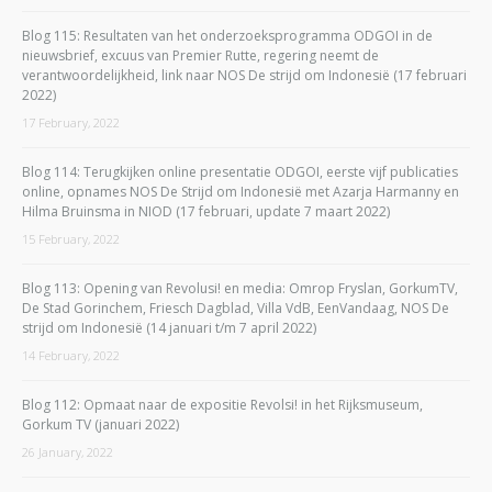
Blog 115: Resultaten van het onderzoeksprogramma ODGOI in de
nieuwsbrief, excuus van Premier Rutte, regering neemt de
verantwoordelijkheid, link naar NOS De strijd om Indonesië (17 februari
2022)
17 February, 2022
Blog 114: Terugkijken online presentatie ODGOI, eerste vijf publicaties
online, opnames NOS De Strijd om Indonesië met Azarja Harmanny en
Hilma Bruinsma in NIOD (17 februari, update 7 maart 2022)
15 February, 2022
Blog 113: Opening van Revolusi! en media: Omrop Fryslan, GorkumTV,
De Stad Gorinchem, Friesch Dagblad, Villa VdB, EenVandaag, NOS De
strijd om Indonesië (14 januari t/m 7 april 2022)
14 February, 2022
Blog 112: Opmaat naar de expositie Revolsi! in het Rijksmuseum,
Gorkum TV (januari 2022)
26 January, 2022