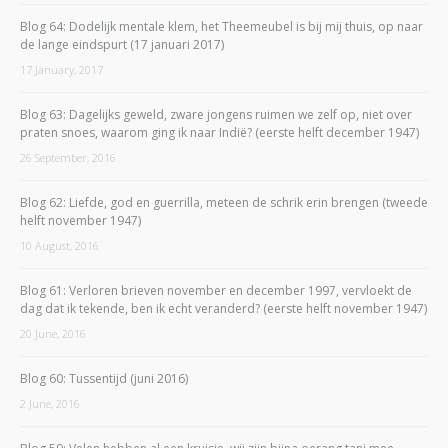
Blog 64: Dodelijk mentale klem, het Theemeubel is bij mij thuis, op naar
de lange eindspurt (17 januari 2017)
17 January, 2017
Blog 63: Dagelijks geweld, zware jongens ruimen we zelf op, niet over
praten snoes, waarom ging ik naar Indië? (eerste helft december 1947)
26 September, 2016
Blog 62: Liefde, god en guerrilla, meteen de schrik erin brengen (tweede
helft november 1947)
10 August, 2016
Blog 61: Verloren brieven november en december 1997, vervloekt de
dag dat ik tekende, ben ik echt veranderd? (eerste helft november 1947)
20 June, 2016
Blog 60: Tussentijd (juni 2016)
2 June, 2016