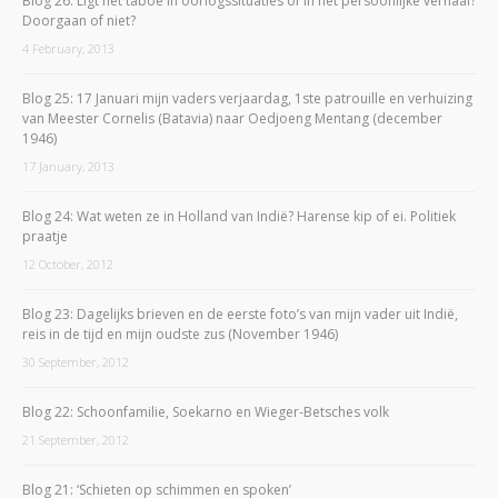
Blog 26: Ligt het taboe in oorlogssituaties of in het persoonlijke verhaal?
Doorgaan of niet?
4 February, 2013
Blog 25: 17 Januari mijn vaders verjaardag, 1ste patrouille en verhuizing
van Meester Cornelis (Batavia) naar Oedjoeng Mentang (december
1946)
17 January, 2013
Blog 24: Wat weten ze in Holland van Indië? Harense kip of ei. Politiek
praatje
12 October, 2012
Blog 23: Dagelijks brieven en de eerste foto’s van mijn vader uit Indië,
reis in de tijd en mijn oudste zus (November 1946)
30 September, 2012
Blog 22: Schoonfamilie, Soekarno en Wieger-Betsches volk
21 September, 2012
Blog 21: ‘Schieten op schimmen en spoken’