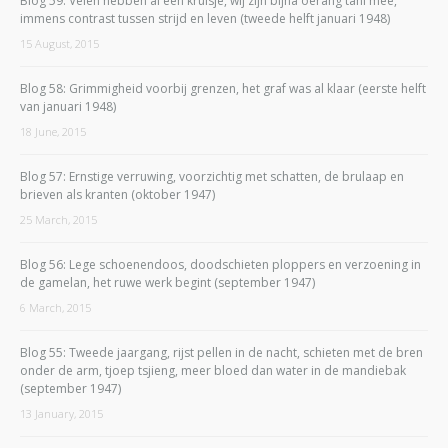
Blog 59: Velen hebben al een kruisje, wij zijn bijna oerang tani mee,
immens contrast tussen strijd en leven (tweede helft januari 1948)
15 August, 2015
Blog 58: Grimmigheid voorbij grenzen, het graf was al klaar (eerste helft
van januari 1948)
18 June, 2015
Blog 57: Ernstige verruwing, voorzichtig met schatten, de brulaap en
brieven als kranten (oktober 1947)
25 March, 2015
Blog 56: Lege schoenendoos, doodschieten ploppers en verzoening in
de gamelan, het ruwe werk begint (september 1947)
6 March, 2015
Blog 55: Tweede jaargang, rijst pellen in de nacht, schieten met de bren
onder de arm, tjoep tsjieng, meer bloed dan water in de mandiebak
(september 1947)
13 January, 2015