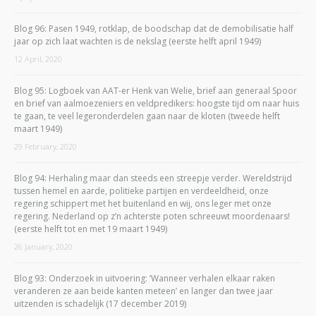
Blog 96: Pasen 1949, rotklap, de boodschap dat de demobilisatie half
jaar op zich laat wachten is de nekslag (eerste helft april 1949)
12 April, 2020
Blog 95: Logboek van AAT-er Henk van Welie, brief aan generaal Spoor
en brief van aalmoezeniers en veldpredikers: hoogste tijd om naar huis
te gaan, te veel legeronderdelen gaan naar de kloten (tweede helft
maart 1949)
29 February, 2020
Blog 94: Herhaling maar dan steeds een streepje verder. Wereldstrijd
tussen hemel en aarde, politieke partijen en verdeeldheid, onze
regering schippert met het buitenland en wij, ons leger met onze
regering. Nederland op z’n achterste poten schreeuwt moordenaars!
(eerste helft tot en met 19 maart 1949)
26 January, 2020
Blog 93: Onderzoek in uitvoering: ‘Wanneer verhalen elkaar raken
veranderen ze aan beide kanten meteen’ en langer dan twee jaar
uitzenden is schadelijk (17 december 2019)