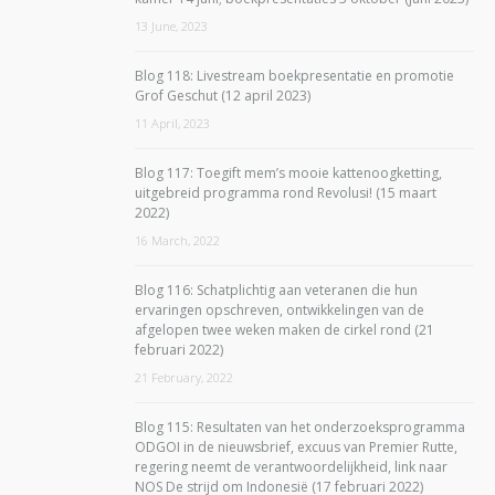
13 June, 2023
Blog 118: Livestream boekpresentatie en promotie
Grof Geschut (12 april 2023)
11 April, 2023
Blog 117: Toegift mem’s mooie kattenoogketting,
uitgebreid programma rond Revolusi! (15 maart
2022)
16 March, 2022
Blog 116: Schatplichtig aan veteranen die hun
ervaringen opschreven, ontwikkelingen van de
afgelopen twee weken maken de cirkel rond (21
februari 2022)
21 February, 2022
Blog 115: Resultaten van het onderzoeksprogramma
ODGOI in de nieuwsbrief, excuus van Premier Rutte,
regering neemt de verantwoordelijkheid, link naar
NOS De strijd om Indonesië (17 februari 2022)