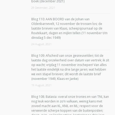
boek (december 2021)
29 December, 2021
Blog 110: AAN BOORD van de Johan van
Oldenbarnevelt, 12 november de trossen los; de
laatste brieven van Klaas, scheepsjournaal op de
Routekaart, dagen en mijlen tellen (11 november t/m
dinsdag 5 dec 1949)
24 August, 2021
Blog 109: Afscheid van onze gesneuvelden; tot de
laatste dag onzekerheid over datum van vertrek; ik zit
op wacht; vrijdag 11 november inschepen! Van alles
het laatste eindelijk na drie lange jaren; wat hebben
we een stapel brieven; dit wordt de laatste brief
(november 1949, Klaas en Janke)
19 August, 2021
Blog 108: Batavia: overal onze tronies en van TNI, kan
nog leuk worden in zo’n vulkaan, weinig kans met
zoveel macht aan KL, KNIL en ML; respect voor de
verweerde scherpe koppen van de buitenposten;