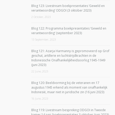
Blog 123: Livestream boekpresentaties ‘Geweld en
verantwoording’ ODGOI (3 oktober 2023)
2 October, 2023
Blog 122: Programma boekpresentaties ‘Geweld en
verantwoording’ (september 2023)
13 September, 2023
Blog 121: Azarja Harmanny is gepromoveerd op Grof
geschut, artillerie en luchtstrijdkrachten in de
Indonesische Onafhankelijkheidsoorlog 1945-1949
(juni 2023)
22 June, 2023
Blog 120: Beeldvorming bij de veteranen en 17
augustus 1945 erkend als moment van onafhankelijk
Indonesië, maar niet in juridische zin (16 juni 2023)
16 June, 2023
Blog 119: Livestream bespreking ODGOI in Tweede
kamer 14 juni; boekpresentaties 3 oktober (juni 2023)