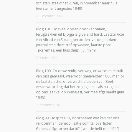
schieten, staakt het vuren, in november naar huis
(eerste helft augustus 1949)
23 December, 2020
Blog 101: Hoeveel doden door kanonnen,
terugtrekken uit Djogja is gloeiend hard, Laatste Acte
van Alfred van Sprang verboden, verongelukken
journalisten doet stof opwaaien, laatste post
Tjikaremas, een huis thuis! (juli 1949)
3 October, 2020
Blog 100: Zo onwezenlijk ver weg, er wordt misbruik
van ons gemaakt, waarvoor sneuvelden 1000 man bij
de laatste actie, onverwacht aftreden van Beel,
verantwoording dat het zo gegaan is als nu ligt niet
op ons, aanval op Wanejasi, per mes afgemaakt (juni
1949)
3 September, 2020
Blog 99: Hospitaal III, doorbreken wat kan het ons
verdommen, demobilisatie comité, overlijden
Generaal Spoor verdacht? (tweede helft mei 1949)