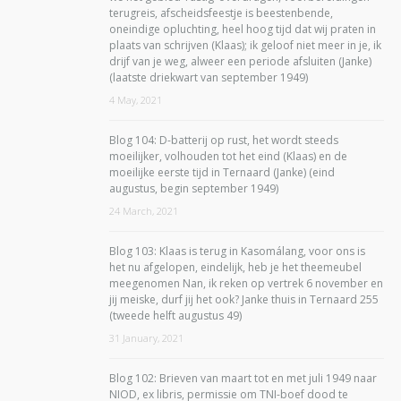
terugreis, afscheidsfeestje is beestenbende,
oneindige opluchting, heel hoog tijd dat wij praten in
plaats van schrijven (Klaas); ik geloof niet meer in je, ik
drijf van je weg, alweer een periode afsluiten (Janke)
(laatste driekwart van september 1949)
4 May, 2021
Blog 104: D-batterij op rust, het wordt steeds
moeilijker, volhouden tot het eind (Klaas) en de
moeilijke eerste tijd in Ternaard (Janke) (eind
augustus, begin september 1949)
24 March, 2021
Blog 103: Klaas is terug in Kasomálang, voor ons is
het nu afgelopen, eindelijk, heb je het theemeubel
meegenomen Nan, ik reken op vertrek 6 november en
jij meiske, durf jij het ook? Janke thuis in Ternaard 255
(tweede helft augustus 49)
31 January, 2021
Blog 102: Brieven van maart tot en met juli 1949 naar
NIOD, ex libris, permissie om TNI-boef dood te