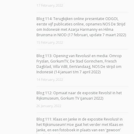
17 February, 2022
Blog 114: Terugkijken online presentatie ODGOI,
eerste vijf publicaties online, opnames NOS De Strijd
om Indonesië met Azarja Harmanny en Hilma
Bruinsma in NIOD (17 februari, update 7 maart 2022)
15 February, 2022
Blog 113: Opening van Revolusi! en media: Omrop
Fryslan, GorkumTV, De Stad Gorinchem, Friesch
Dagblad, Villa VdB, EenVandaag, NOS De strijd om
Indonesië (14 januari t/m 7 april 2022)
14 February, 2022
Blog 112: Opmaat naar de expositie Revolsi! in het
Rijksmuseum, Gorkum TV (januari 2022)
26 January, 2022
Blog 111: Klaas en Janke in de expositie Revolusi! in
het Rijksmuseum! Hoe gaat het verder met Klaas en
Janke, en een fotoboek in plaats van een ‘gewoon’