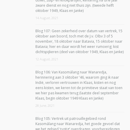
down, zuip- en knokpartijen, kentering na drie jaar
zware dienst en nog niet thuis zijn. (tweede helft
oktober 1949, Klaas en Janke)
14 August, 2021
Blog 107: Geen zekerheid over datum van vertrek, 15
oktober aan boord, toch met de J.v. Olbv 3 of 5
november, 18 oktober naar Batavia, 15 oktober naar
Batavia; hier en daar wordt het weer rumoerig; kist
dichtspijkeren (deel van oktober 1949, Klaas en Janke)
12 August, 2021
Blog 106: Van Kasomálang naar Wanaredja,
herinnering aan 3 oktober ’46, waarom ging ik naar
Indië, verloren vertrouwen in Klaas, kisten en nog
eens kisten, we keren tot de primitieve staat van toen
we hier pas kwamen terug (laatste deel september
Klaas, begin oktober 1949 Klaas en Janke)
28 June, 2021
Blog 105: Vertrek uit patrouillegebied rond
Kasomálang naar Wanaredja, het goede gevoel dat
we het gebied ‘rustig’ overdragen, voorbereidingen