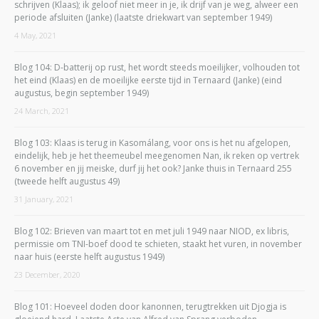
schrijven (Klaas); ik geloof niet meer in je, ik drijf van je weg, alweer een
periode afsluiten (Janke) (laatste driekwart van september 1949)
4 May, 2021
Blog 104: D-batterij op rust, het wordt steeds moeilijker, volhouden tot
het eind (Klaas) en de moeilijke eerste tijd in Ternaard (Janke) (eind
augustus, begin september 1949)
24 March, 2021
Blog 103: Klaas is terug in Kasomálang, voor ons is het nu afgelopen,
eindelijk, heb je het theemeubel meegenomen Nan, ik reken op vertrek
6 november en jij meiske, durf jij het ook? Janke thuis in Ternaard 255
(tweede helft augustus 49)
31 January, 2021
Blog 102: Brieven van maart tot en met juli 1949 naar NIOD, ex libris,
permissie om TNI-boef dood te schieten, staakt het vuren, in november
naar huis (eerste helft augustus 1949)
23 December, 2020
Blog 101: Hoeveel doden door kanonnen, terugtrekken uit Djogja is