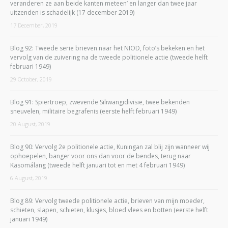
veranderen ze aan beide kanten meteen’ en langer dan twee jaar
uitzenden is schadelijk (17 december 2019)
17 December, 2019
Blog 92: Tweede serie brieven naar het NIOD, foto’s bekeken en het
vervolg van de zuivering na de tweede politionele actie (tweede helft
februari 1949)
29 October, 2019
Blog 91: Spiertroep, zwevende Siliwangidivisie, twee bekenden
sneuvelen, militaire begrafenis (eerste helft februari 1949)
20 August, 2019
Blog 90: Vervolg 2e politionele actie, Kuningan zal blij zijn wanneer wij
ophoepelen, banger voor ons dan voor de bendes, terug naar
Kasomálang (tweede helft januari tot en met 4 februari 1949)
6 August, 2019
Blog 89: Vervolg tweede politionele actie, brieven van mijn moeder,
schieten, slapen, schieten, klusjes, bloed vlees en botten (eerste helft
januari 1949)