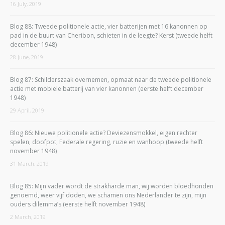
16 July, 2019
Blog 88: Tweede politionele actie, vier batterijen met 16 kanonnen op
pad in de buurt van Cheribon, schieten in de leegte? Kerst (tweede helft
december 1948)
28 June, 2019
Blog 87: Schilderszaak overnemen, opmaat naar de tweede politionele
actie met mobiele batterij van vier kanonnen (eerste helft december
1948)
29 April, 2019
Blog 86: Nieuwe politionele actie? Deviezensmokkel, eigen rechter
spelen, doofpot, Federale regering, ruzie en wanhoop (tweede helft
november 1948)
31 March, 2019
Blog 85: Mijn vader wordt de strakharde man, wij worden bloedhonden
genoemd, weer vijf doden, we schamen ons Nederlander te zijn, mijn
ouders dilemma’s (eerste helft november 1948)
2 March, 2019