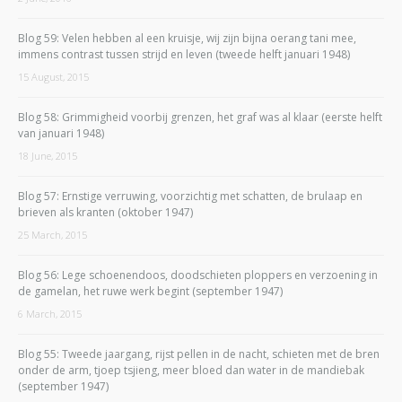
Blog 59: Velen hebben al een kruisje, wij zijn bijna oerang tani mee,
immens contrast tussen strijd en leven (tweede helft januari 1948)
15 August, 2015
Blog 58: Grimmigheid voorbij grenzen, het graf was al klaar (eerste helft
van januari 1948)
18 June, 2015
Blog 57: Ernstige verruwing, voorzichtig met schatten, de brulaap en
brieven als kranten (oktober 1947)
25 March, 2015
Blog 56: Lege schoenendoos, doodschieten ploppers en verzoening in
de gamelan, het ruwe werk begint (september 1947)
6 March, 2015
Blog 55: Tweede jaargang, rijst pellen in de nacht, schieten met de bren
onder de arm, tjoep tsjieng, meer bloed dan water in de mandiebak
(september 1947)