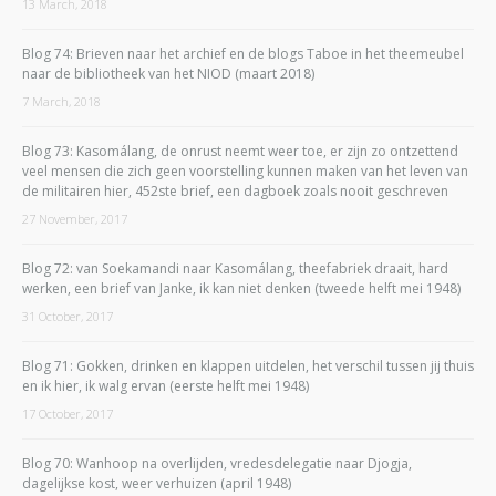
13 March, 2018
Blog 74: Brieven naar het archief en de blogs Taboe in het theemeubel
naar de bibliotheek van het NIOD (maart 2018)
7 March, 2018
Blog 73: Kasomálang, de onrust neemt weer toe, er zijn zo ontzettend
veel mensen die zich geen voorstelling kunnen maken van het leven van
de militairen hier, 452ste brief, een dagboek zoals nooit geschreven
27 November, 2017
Blog 72: van Soekamandi naar Kasomálang, theefabriek draait, hard
werken, een brief van Janke, ik kan niet denken (tweede helft mei 1948)
31 October, 2017
Blog 71: Gokken, drinken en klappen uitdelen, het verschil tussen jij thuis
en ik hier, ik walg ervan (eerste helft mei 1948)
17 October, 2017
Blog 70: Wanhoop na overlijden, vredesdelegatie naar Djogja,
dagelijkse kost, weer verhuizen (april 1948)