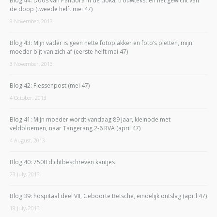
Blog 44: Doos van Pandora in de doka, trouwtekst en het gewicht van
de doop (tweede helft mei 47)
9 November, 2013
Blog 43: Mijn vader is geen nette fotoplakker en foto’s pletten, mijn
moeder bijt van zich af (eerste helft mei 47)
3 November, 2013
Blog 42: Flessenpost (mei 47)
4 October, 2013
Blog 41: Mijn moeder wordt vandaag 89 jaar, kleinode met
veldbloemen, naar Tangerang 2-6 RVA (april 47)
4 August, 2013
Blog 40: 7500 dichtbeschreven kantjes
23 July, 2013
Blog 39: hospitaal deel VII, Geboorte Betsche, eindelijk ontslag (april 47)
18 July, 2013