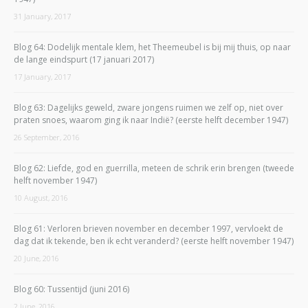
31 January, 2017
Blog 64: Dodelijk mentale klem, het Theemeubel is bij mij thuis, op naar
de lange eindspurt (17 januari 2017)
17 January, 2017
Blog 63: Dagelijks geweld, zware jongens ruimen we zelf op, niet over
praten snoes, waarom ging ik naar Indië? (eerste helft december 1947)
26 September, 2016
Blog 62: Liefde, god en guerrilla, meteen de schrik erin brengen (tweede
helft november 1947)
10 August, 2016
Blog 61: Verloren brieven november en december 1997, vervloekt de
dag dat ik tekende, ben ik echt veranderd? (eerste helft november 1947)
20 June, 2016
Blog 60: Tussentijd (juni 2016)
2 June, 2016