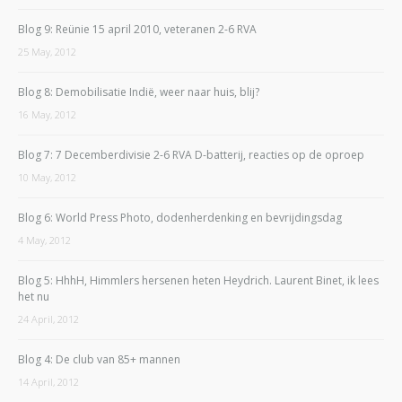
Blog 9: Reünie 15 april 2010, veteranen 2-6 RVA
25 May, 2012
Blog 8: Demobilisatie Indië, weer naar huis, blij?
16 May, 2012
Blog 7: 7 Decemberdivisie 2-6 RVA D-batterij, reacties op de oproep
10 May, 2012
Blog 6: World Press Photo, dodenherdenking en bevrijdingsdag
4 May, 2012
Blog 5: HhhH, Himmlers hersenen heten Heydrich. Laurent Binet, ik lees
het nu
24 April, 2012
Blog 4: De club van 85+ mannen
14 April, 2012