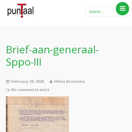
Home
Blog Taboe in het
theemeubel
Brief-aan-generaal-
Boeken
Sppo-III
Verhalen
Gedichten
Contact
February 29, 2020
Hilma Bruinsma
No comments exist