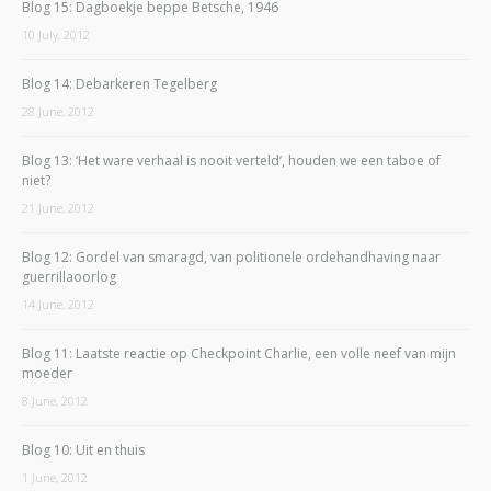
Blog 15: Dagboekje beppe Betsche, 1946
10 July, 2012
Blog 14: Debarkeren Tegelberg
28 June, 2012
Blog 13: ‘Het ware verhaal is nooit verteld’, houden we een taboe of
niet?
21 June, 2012
Blog 12: Gordel van smaragd, van politionele ordehandhaving naar
guerrillaoorlog
14 June, 2012
Blog 11: Laatste reactie op Checkpoint Charlie, een volle neef van mijn
moeder
8 June, 2012
Blog 10: Uit en thuis
1 June, 2012