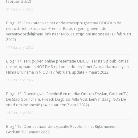
februari 2022)
21 February, 2022
Blog 115: Resultaten van het onderzoeksprogramma ODGOI in de
nieuwsbrief, excuus van Premier Rutte, regering neemt de
verantwoordelijkheid, link naar NOS De strijd om Indonesië (17 februari
2022)
17 February, 2022
Blog 114: Terugkijken online presentatie ODGOI, eerste vijf publicaties
online, opnames NOS De Strijd om Indonesië met Azarja Harmanny en
Hilma Bruinsma in NIOD (17 februari, update 7 maart 2022)
15 February, 2022
Blog 113: Opening van Revolusi! en media: Omrop Fryslan, GorkumTV,
De Stad Gorinchem, Friesch Dagblad, Villa VdB, EenVandaag, NOS De
strijd om Indonesië (14 januari t/m 7 april 2022)
14 February, 2022
Blog 112: Opmaat naar de expositie Revolsi! in het Rijksmuseum,
Gorkum TV (januari 2022)