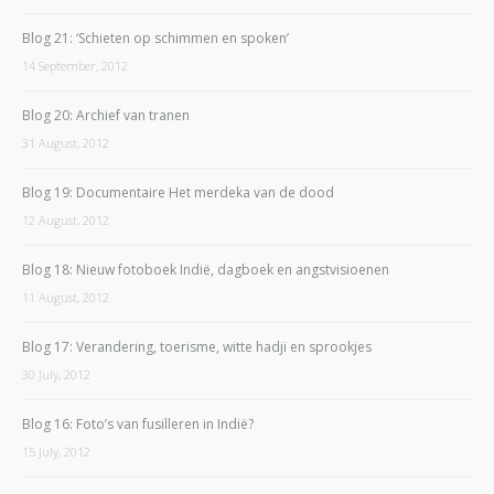
Blog 21: ‘Schieten op schimmen en spoken’
14 September, 2012
Blog 20: Archief van tranen
31 August, 2012
Blog 19: Documentaire Het merdeka van de dood
12 August, 2012
Blog 18: Nieuw fotoboek Indië, dagboek en angstvisioenen
11 August, 2012
Blog 17: Verandering, toerisme, witte hadji en sprookjes
30 July, 2012
Blog 16: Foto’s van fusilleren in Indië?
15 July, 2012