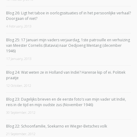
Blog 26: Ligt het taboe in oorlogssituaties of in het persoonlijke verhaal?
Doorgaan of niet?
4 February, 2013
Blog 25: 17 Januari mijn vaders verjaardag, 1ste patrouille en verhuizing
van Meester Cornelis (Batavia) naar Oedjoeng Mentang (december
1946)
17 January, 2013
Blog 24: Wat weten ze in Holland van Indië? Harense kip of ei. Politiek
praatje
12 October, 2012
Blog 23: Dagelijks brieven en de eerste foto’s van mijn vader uit Indië,
reis in de tijd en mijn oudste zus (November 1946)
30 September, 2012
Blog 22: Schoonfamilie, Soekarno en Wieger-Betsches volk
21 September, 2012