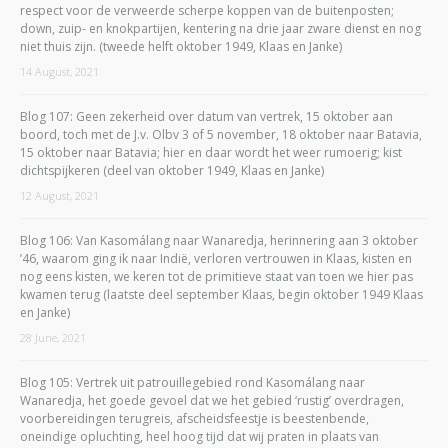
respect voor de verweerde scherpe koppen van de buitenposten;
down, zuip- en knokpartijen, kentering na drie jaar zware dienst en nog
niet thuis zijn. (tweede helft oktober 1949, Klaas en Janke)
14 August, 2021
Blog 107: Geen zekerheid over datum van vertrek, 15 oktober aan
boord, toch met de J.v. Olbv 3 of 5 november, 18 oktober naar Batavia,
15 oktober naar Batavia; hier en daar wordt het weer rumoerig; kist
dichtspijkeren (deel van oktober 1949, Klaas en Janke)
12 August, 2021
Blog 106: Van Kasomálang naar Wanaredja, herinnering aan 3 oktober
’46, waarom ging ik naar Indië, verloren vertrouwen in Klaas, kisten en
nog eens kisten, we keren tot de primitieve staat van toen we hier pas
kwamen terug (laatste deel september Klaas, begin oktober 1949 Klaas
en Janke)
28 June, 2021
Blog 105: Vertrek uit patrouillegebied rond Kasomálang naar
Wanaredja, het goede gevoel dat we het gebied ‘rustig’ overdragen,
voorbereidingen terugreis, afscheidsfeestje is beestenbende,
oneindige opluchting, heel hoog tijd dat wij praten in plaats van