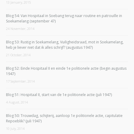
13 January, 2015
Blog 54: Van Hospitaal in Soebang terug naar routine en patrouille in
Soekamelang (september 47)
24 November, 2014
Blog 53: Rustig in Soekamelang, Vuiligheidsraad, mot in Soekamelang,
heb je liever niet dat ik alles schrijf? (augustus 1947)
21 October, 2014
Blog 52: Einde Hospitaal II en einde 1e politionele actie (begin augustus
1947)
17 September, 2014
Blog 51: Hospitaal II, start van de 1e politionele actie (juli 1947)
4 August, 2014
Blog 50: Trouwdag, schijterij, aanloop 1e politionele actie, capitulatie
Repoeblik? (juli 1947)
10 July, 2014