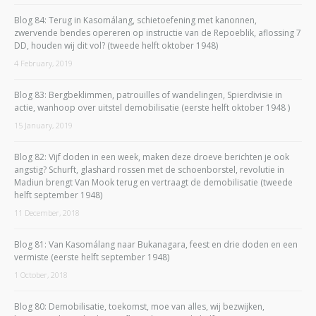
Blog 84: Terug in Kasomálang, schietoefening met kanonnen,
zwervende bendes opereren op instructie van de Repoeblik, aflossing 7
DD, houden wij dit vol? (tweede helft oktober 1948)
4 February, 2019
Blog 83: Bergbeklimmen, patrouilles of wandelingen, Spierdivisie in
actie, wanhoop over uitstel demobilisatie (eerste helft oktober 1948 )
15 January, 2019
Blog 82: Vijf doden in een week, maken deze droeve berichten je ook
angstig? Schurft, glashard rossen met de schoenborstel, revolutie in
Madiun brengt Van Mook terug en vertraagt de demobilisatie (tweede
helft september 1948)
11 December, 2018
Blog 81: Van Kasomálang naar Bukanagara, feest en drie doden en een
vermiste (eerste helft september 1948)
1 October, 2018
Blog 80: Demobilisatie, toekomst, moe van alles, wij bezwijken,