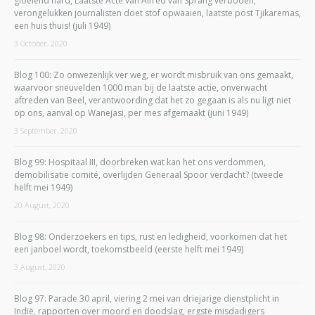
gloeiend hard, Laatste Acte van Alfred van Sprang verboden,
verongelukken journalisten doet stof opwaaien, laatste post Tjikaremas,
een huis thuis! (juli 1949)
3 October, 2020
Blog 100: Zo onwezenlijk ver weg, er wordt misbruik van ons gemaakt,
waarvoor sneuvelden 1000 man bij de laatste actie, onverwacht
aftreden van Beel, verantwoording dat het zo gegaan is als nu ligt niet
op ons, aanval op Wanejasi, per mes afgemaakt (juni 1949)
3 September, 2020
Blog 99: Hospitaal III, doorbreken wat kan het ons verdommen,
demobilisatie comité, overlijden Generaal Spoor verdacht? (tweede
helft mei 1949)
20 August, 2020
Blog 98: Onderzoekers en tips, rust en ledigheid, voorkomen dat het
een janboel wordt, toekomstbeeld (eerste helft mei 1949)
3 August, 2020
Blog 97: Parade 30 april, viering 2 mei van driejarige dienstplicht in
Indië, rapporten over moord en doodslag, ergste misdadigers