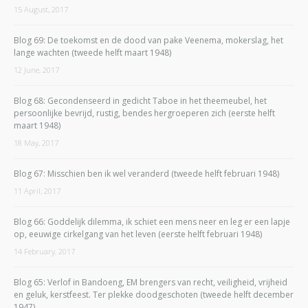
15 August, 2017
Blog 69: De toekomst en de dood van pake Veenema, mokerslag, het
lange wachten (tweede helft maart 1948)
12 June, 2017
Blog 68: Gecondenseerd in gedicht Taboe in het theemeubel, het
persoonlijke bevrijd, rustig, bendes hergroeperen zich (eerste helft
maart 1948)
18 May, 2017
Blog 67: Misschien ben ik wel veranderd (tweede helft februari 1948)
11 April, 2017
Blog 66: Goddelijk dilemma, ik schiet een mens neer en leg er een lapje
op, eeuwige cirkelgang van het leven (eerste helft februari 1948)
14 February, 2017
Blog 65: Verlof in Bandoeng, EM brengers van recht, veiligheid, vrijheid
en geluk, kerstfeest. Ter plekke doodgeschoten (tweede helft december
1947)