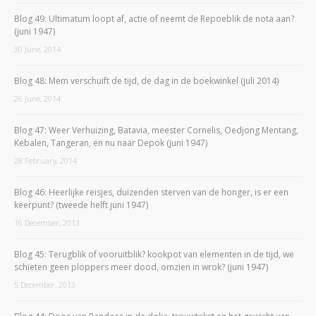
Blog 49: Ultimatum loopt af, actie of neemt de Repoeblik de nota aan?
(juni 1947)
30 June, 2014
Blog 48: Mem verschuift de tijd, de dag in de boekwinkel (juli 2014)
26 June, 2014
Blog 47: Weer Verhuizing, Batavia, meester Cornelis, Oedjong Mentang,
Kebalen, Tangeran, en nu naar Depok (juni 1947)
28 February, 2014
Blog 46: Heerlijke reisjes, duizenden sterven van de honger, is er een
keerpunt? (tweede helft juni 1947)
16 December, 2013
Blog 45: Terugblik of vooruitblik? kookpot van elementen in de tijd, we
schieten geen ploppers meer dood, omzien in wrok? (juni 1947)
5 December, 2013