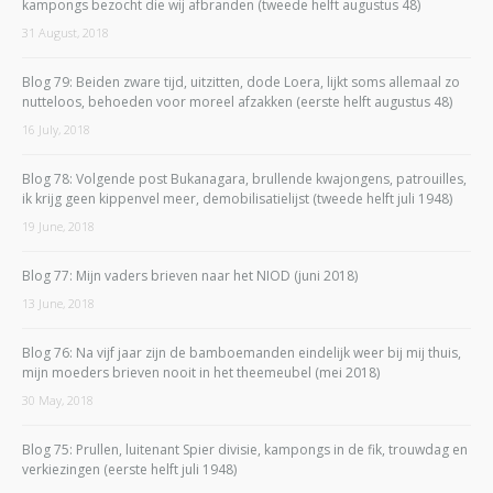
kampongs bezocht die wij afbranden (tweede helft augustus 48)
31 August, 2018
Blog 79: Beiden zware tijd, uitzitten, dode Loera, lijkt soms allemaal zo
nutteloos, behoeden voor moreel afzakken (eerste helft augustus 48)
16 July, 2018
Blog 78: Volgende post Bukanagara, brullende kwajongens, patrouilles,
ik krijg geen kippenvel meer, demobilisatielijst (tweede helft juli 1948)
19 June, 2018
Blog 77: Mijn vaders brieven naar het NIOD (juni 2018)
13 June, 2018
Blog 76: Na vijf jaar zijn de bamboemanden eindelijk weer bij mij thuis,
mijn moeders brieven nooit in het theemeubel (mei 2018)
30 May, 2018
Blog 75: Prullen, luitenant Spier divisie, kampongs in de fik, trouwdag en
verkiezingen (eerste helft juli 1948)