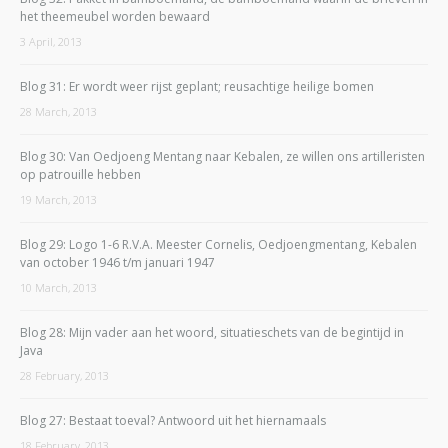
het theemeubel worden bewaard
3 April, 2013
Blog 31: Er wordt weer rijst geplant; reusachtige heilige bomen
28 March, 2013
Blog 30: Van Oedjoeng Mentang naar Kebalen, ze willen ons artilleristen
op patrouille hebben
19 March, 2013
Blog 29: Logo 1-6 R.V.A. Meester Cornelis, Oedjoengmentang, Kebalen
van october 1946 t/m januari 1947
10 March, 2013
Blog 28: Mijn vader aan het woord, situatieschets van de begintijd in
Java
28 February, 2013
Blog 27: Bestaat toeval? Antwoord uit het hiernamaals
18 February, 2013