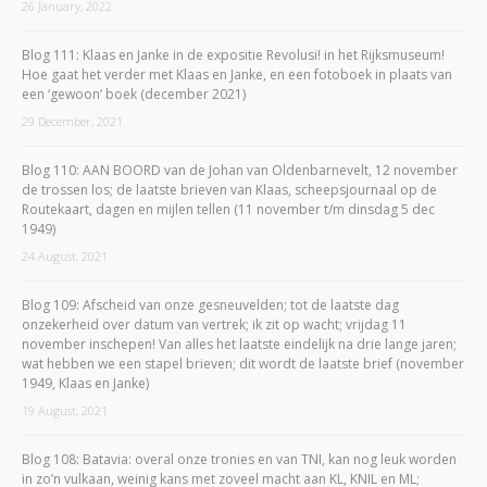
26 January, 2022
Blog 111: Klaas en Janke in de expositie Revolusi! in het Rijksmuseum!
Hoe gaat het verder met Klaas en Janke, en een fotoboek in plaats van
een ‘gewoon’ boek (december 2021)
29 December, 2021
Blog 110: AAN BOORD van de Johan van Oldenbarnevelt, 12 november
de trossen los; de laatste brieven van Klaas, scheepsjournaal op de
Routekaart, dagen en mijlen tellen (11 november t/m dinsdag 5 dec
1949)
24 August, 2021
Blog 109: Afscheid van onze gesneuvelden; tot de laatste dag
onzekerheid over datum van vertrek; ik zit op wacht; vrijdag 11
november inschepen! Van alles het laatste eindelijk na drie lange jaren;
wat hebben we een stapel brieven; dit wordt de laatste brief (november
1949, Klaas en Janke)
19 August, 2021
Blog 108: Batavia: overal onze tronies en van TNI, kan nog leuk worden
in zo’n vulkaan, weinig kans met zoveel macht aan KL, KNIL en ML;