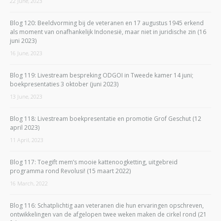
22 June, 2023
Blog 120: Beeldvorming bij de veteranen en 17 augustus 1945 erkend
als moment van onafhankelijk Indonesië, maar niet in juridische zin (16
juni 2023)
16 June, 2023
Blog 119: Livestream bespreking ODGOI in Tweede kamer 14 juni;
boekpresentaties 3 oktober (juni 2023)
13 June, 2023
Blog 118: Livestream boekpresentatie en promotie Grof Geschut (12
april 2023)
11 April, 2023
Blog 117: Toegift mem’s mooie kattenoogketting, uitgebreid
programma rond Revolusi! (15 maart 2022)
16 March, 2022
Blog 116: Schatplichtig aan veteranen die hun ervaringen opschreven,
ontwikkelingen van de afgelopen twee weken maken de cirkel rond (21