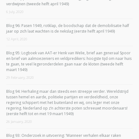
verdwijnen (tweede helft april 1949)
6 July, 2020
Blog 96: Pasen 1949, rotklap, de boodschap dat de demobilisatie half
jaar op zich laat wachten is de nekslag (eerste helft april 1949)
12 April, 2020
Blog 95: Logboek van AAT-er Henk van Welie, brief aan generaal Spoor
en brief van aalmoezeniers en veldpredikers: hoogste tijd om naar huis
te gaan, te veel legeronderdelen gaan naar de kloten (tweede helft
maart 1949)
29 February, 2020
Blog 94: Herhaling maar dan steeds een streepje verder. Wereldstrijd
tussen hemel en aarde, politieke partijen en verdeeldheid, onze
regering schippert met het buitenland en wij, ons leger met onze
regering. Nederland op z’n achterste poten schreeuwt moordenaars!
(eerste helft tot en met 19 maart 1949)
26 January, 2020
Blog 93: Onderzoek in uitvoering: ‘Wanneer verhalen elkaar raken