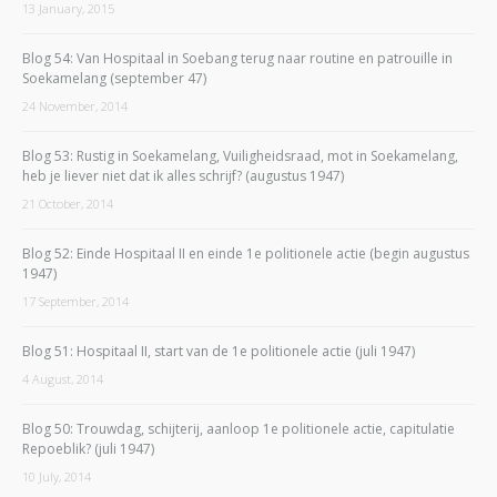
13 January, 2015
Blog 54: Van Hospitaal in Soebang terug naar routine en patrouille in
Soekamelang (september 47)
24 November, 2014
Blog 53: Rustig in Soekamelang, Vuiligheidsraad, mot in Soekamelang,
heb je liever niet dat ik alles schrijf? (augustus 1947)
21 October, 2014
Blog 52: Einde Hospitaal II en einde 1e politionele actie (begin augustus
1947)
17 September, 2014
Blog 51: Hospitaal II, start van de 1e politionele actie (juli 1947)
4 August, 2014
Blog 50: Trouwdag, schijterij, aanloop 1e politionele actie, capitulatie
Repoeblik? (juli 1947)
10 July, 2014