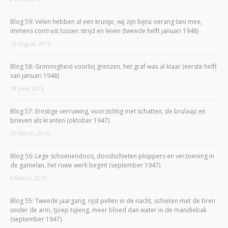
Blog 59: Velen hebben al een kruisje, wij zijn bijna oerang tani mee,
immens contrast tussen strijd en leven (tweede helft januari 1948)
15 August, 2015
Blog 58: Grimmigheid voorbij grenzen, het graf was al klaar (eerste helft
van januari 1948)
18 June, 2015
Blog 57: Ernstige verruwing, voorzichtig met schatten, de brulaap en
brieven als kranten (oktober 1947)
25 March, 2015
Blog 56: Lege schoenendoos, doodschieten ploppers en verzoening in
de gamelan, het ruwe werk begint (september 1947)
6 March, 2015
Blog 55: Tweede jaargang, rijst pellen in de nacht, schieten met de bren
onder de arm, tjoep tsjieng, meer bloed dan water in de mandiebak
(september 1947)