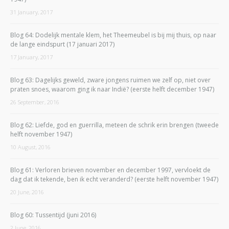
31 January, 2017
Blog 64: Dodelijk mentale klem, het Theemeubel is bij mij thuis, op naar
de lange eindspurt (17 januari 2017)
17 January, 2017
Blog 63: Dagelijks geweld, zware jongens ruimen we zelf op, niet over
praten snoes, waarom ging ik naar Indië? (eerste helft december 1947)
26 September, 2016
Blog 62: Liefde, god en guerrilla, meteen de schrik erin brengen (tweede
helft november 1947)
10 August, 2016
Blog 61: Verloren brieven november en december 1997, vervloekt de
dag dat ik tekende, ben ik echt veranderd? (eerste helft november 1947)
20 June, 2016
Blog 60: Tussentijd (juni 2016)
2 June, 2016