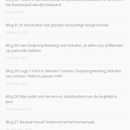
het theemeubel worden bewaard
3 April, 2013
Blog 31: Er wordt weer rijst geplant; reusachtige heilige bomen
28 March, 2013
Blog 30: Van Oedjoeng Mentang naar Kebalen, ze willen ons artilleristen
op patrouille hebben
19 March, 2013
Blog 29: Logo 1-6 R.V.A. Meester Cornelis, Oedjoengmentang, Kebalen
van october 1946 t/m januari 1947
10 March, 2013
Blog 28: Mijn vader aan het woord, situatieschets van de begintijd in
Java
28 February, 2013
Blog 27: Bestaat toeval? Antwoord uit het hiernamaals
18 February, 2013