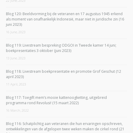
22 June, 2023
Blog 120: Beeldvorming bij de veteranen en 17 augustus 1945 erkend
als moment van onafhankelijk Indonesië, maar niet in juridische zin (16
juni 2023)
16 June, 2023
Blog 119: Livestream bespreking ODGOI in Tweede kamer 14 juni;
boekpresentaties 3 oktober (juni 2023)
13 June, 2023
Blog 118: Livestream boekpresentatie en promotie Grof Geschut (12
april 2023)
11 April, 2023
Blog 117: Toegift mem’s mooie kattenoogketting, uitgebreid
programma rond Revolusi! (15 maart 2022)
16 March, 2022
Blog 116: Schatplichtig aan veteranen die hun ervaringen opschreven,
ontwikkelingen van de afgelopen twee weken maken de cirkel rond (21