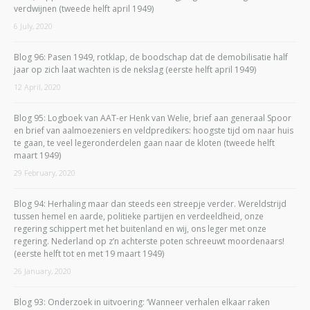
verdwijnen (tweede helft april 1949)
6 July, 2020
Blog 96: Pasen 1949, rotklap, de boodschap dat de demobilisatie half
jaar op zich laat wachten is de nekslag (eerste helft april 1949)
12 April, 2020
Blog 95: Logboek van AAT-er Henk van Welie, brief aan generaal Spoor
en brief van aalmoezeniers en veldpredikers: hoogste tijd om naar huis
te gaan, te veel legeronderdelen gaan naar de kloten (tweede helft
maart 1949)
29 February, 2020
Blog 94: Herhaling maar dan steeds een streepje verder. Wereldstrijd
tussen hemel en aarde, politieke partijen en verdeeldheid, onze
regering schippert met het buitenland en wij, ons leger met onze
regering. Nederland op z’n achterste poten schreeuwt moordenaars!
(eerste helft tot en met 19 maart 1949)
26 January, 2020
Blog 93: Onderzoek in uitvoering: ‘Wanneer verhalen elkaar raken