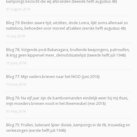
kampongs bezocht die wij afbranden (tweede helft augustus 48)
31 August, 2018
Blog 79: Beiden zware tijd, uitzitten, dode Loera, lijkt soms allemaal zo
nutteloos, behoeden voor moreel afzakken (eerste helft augustus 48)
16 July, 2018
Blog 78: Volgende post Bukanagara, brullende kwajongens, patrouilles,
ik krijg geen kippenvel meer, demobilisatielijst (tweede helft juli 1948)
19 June, 2018
Blog 77: Mijn vaders brieven naar het NIOD (juni 2018)
13 June, 2018
Blog 76: Na vijf jaar zijn de bamboemanden eindelijk weer bij mij thuis,
mijn moeders brieven nooit in het theemeubel (mei 2018)
30 May, 2018
Blog 75: Prullen, luitenant Spier divisie, kampongs in de fik, trouwdag en
verkiezingen (eerste helft juli 1948)