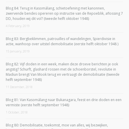
Blog 84: Terug in Kasomálang, schietoefening met kanonnen,
zwervende bendes opereren op instructie van de Repoeblik, aflossing 7
DD, houden wij dit vol? (tweede helft oktober 1948)
4 February, 2019
Blog 83: Bergbeklimmen, patrouilles of wandelingen, Spierdivisie in
actie, wanhoop over uitstel demobilisatie (eerste helft oktober 1948 )
15 January, 2019
Blog 82: Vijf doden in een week, maken deze droeve berichten je ook
angstig? Schurft, glashard rossen met de schoenborstel, revolutie in
Madiun brengt Van Mook terug en vertraagt de demobilisatie (tweede
helft september 1948)
11 December, 2018
Blog 81: Van Kasomálang naar Bukanagara, feest en drie doden en een
vermiste (eerste helft september 1948)
1 October, 2018
Blog 80: Demobilisatie, toekomst, moe van alles, wij bezwijken,