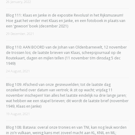
26 January, 2022
Blog 111: Klaas en Janke in de expositie Revolusi! in het Rijksmuseum!
Hoe gaat het verder met Klaas en Janke, en een fotoboek in plaats van
een ‘gewoon’ boek (december 2021)
29 December, 2021
Blog 110: AAN BOORD van de Johan van Oldenbarnevelt, 12 november
de trossen los; de laatste brieven van Klaas, scheepsjournaal op de
Routekaart, dagen en mijlen tellen (11 november t/m dinsdag 5 dec
1949)
24 August, 2021
Blog 109: Afscheid van onze gesneuvelden; tot de laatste dag
onzekerheid over datum van vertrek; ik zit op wacht; vrijdag 11
november inschepen! Van alles het laatste eindelijk na drie lange jaren;
wat hebben we een stapel brieven; dit wordt de laatste brief (november
1949, Klaas en Janke)
19 August, 2021
Blog 108: Batavia: overal onze tronies en van TNI, kan nog leuk worden
in zo’n vulkaan, weinig kans met zoveel macht aan KL, KNIL en ML;