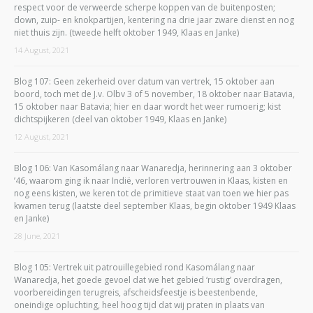
respect voor de verweerde scherpe koppen van de buitenposten;
down, zuip- en knokpartijen, kentering na drie jaar zware dienst en nog
niet thuis zijn. (tweede helft oktober 1949, Klaas en Janke)
14 August, 2021
Blog 107: Geen zekerheid over datum van vertrek, 15 oktober aan
boord, toch met de J.v. Olbv 3 of 5 november, 18 oktober naar Batavia,
15 oktober naar Batavia; hier en daar wordt het weer rumoerig; kist
dichtspijkeren (deel van oktober 1949, Klaas en Janke)
12 August, 2021
Blog 106: Van Kasomálang naar Wanaredja, herinnering aan 3 oktober
’46, waarom ging ik naar Indië, verloren vertrouwen in Klaas, kisten en
nog eens kisten, we keren tot de primitieve staat van toen we hier pas
kwamen terug (laatste deel september Klaas, begin oktober 1949 Klaas
en Janke)
28 June, 2021
Blog 105: Vertrek uit patrouillegebied rond Kasomálang naar
Wanaredja, het goede gevoel dat we het gebied ‘rustig’ overdragen,
voorbereidingen terugreis, afscheidsfeestje is beestenbende,
oneindige opluchting, heel hoog tijd dat wij praten in plaats van