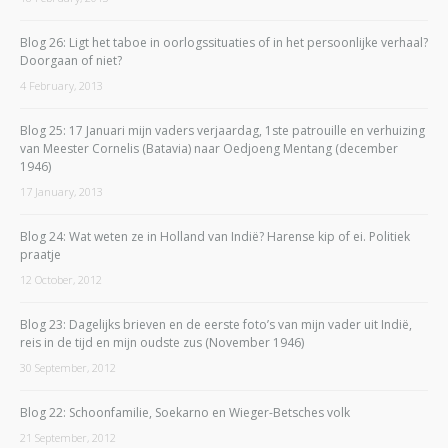
Blog 26: Ligt het taboe in oorlogssituaties of in het persoonlijke verhaal?
Doorgaan of niet?
4 February, 2013
Blog 25: 17 Januari mijn vaders verjaardag, 1ste patrouille en verhuizing
van Meester Cornelis (Batavia) naar Oedjoeng Mentang (december
1946)
17 January, 2013
Blog 24: Wat weten ze in Holland van Indië? Harense kip of ei. Politiek
praatje
12 October, 2012
Blog 23: Dagelijks brieven en de eerste foto’s van mijn vader uit Indië,
reis in de tijd en mijn oudste zus (November 1946)
30 September, 2012
Blog 22: Schoonfamilie, Soekarno en Wieger-Betsches volk
21 September, 2012