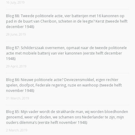
16 July, 2019
Blog 88: Tweede politionele actie, vier batterijen met 16 kanonnen op
pad in de buurt van Cheribon, schieten in de leegte? Kerst (tweede helft
december 1948)
28 June, 2019
Blog 87: Schilderszaak overnemen, opmaat naar de tweede politionele
actie met mobiele batterij van vier kanonnen (eerste helft december
1948)
29 April, 2019
Blog 86: Nieuwe politionele actie? Deviezensmokkel, eigen rechter
spelen, doofpot, Federale regering, ruzie en wanhoop (tweede helft
november 1948)
31 March, 2019
Blog 85: Mijn vader wordt de strakharde man, wij worden bloedhonden
genoemd, weer vijf doden, we schamen ons Nederlander te zijn, mijn
ouders dilemma’s (eerste helft november 1948)
2 March, 2019