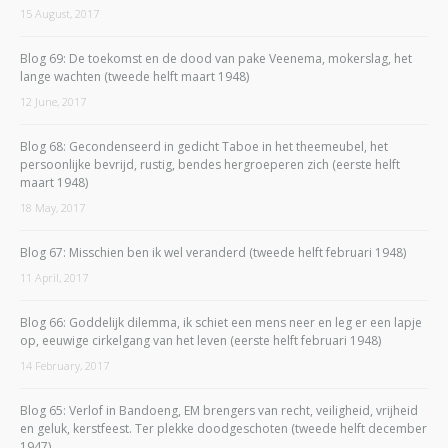
15 August, 2017
Blog 69: De toekomst en de dood van pake Veenema, mokerslag, het
lange wachten (tweede helft maart 1948)
12 June, 2017
Blog 68: Gecondenseerd in gedicht Taboe in het theemeubel, het
persoonlijke bevrijd, rustig, bendes hergroeperen zich (eerste helft
maart 1948)
18 May, 2017
Blog 67: Misschien ben ik wel veranderd (tweede helft februari 1948)
11 April, 2017
Blog 66: Goddelijk dilemma, ik schiet een mens neer en leg er een lapje
op, eeuwige cirkelgang van het leven (eerste helft februari 1948)
14 February, 2017
Blog 65: Verlof in Bandoeng, EM brengers van recht, veiligheid, vrijheid
en geluk, kerstfeest. Ter plekke doodgeschoten (tweede helft december
1947)