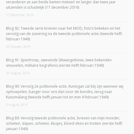
veranderen ze aan beide kanten meteen’ en langer dan twee jaar
uitzenden is schadelijk (17 december 2019)
17 December, 2019
Blog 92: Tweede serie brieven naar het NIOD, foto’s bekeken en het
vervolg van de zuivering na de tweede politionele actie (tweede helft
februari 1949)
29 October, 2019
Blog 91: Spiertroep, zwevende Siliwangidivisie, twee bekenden
sneuvelen, militaire begrafenis (eerste helft februari 1949)
20 August, 2019
Blog 90: Vervolg 2e politionele actie, Kuningan zal blij zijn wanneer wij
ophoepelen, banger voor ons dan voor de bendes, terug naar
Kasomálang (tweede helft januari tot en met 4 februari 1949)
6 August, 2019
Blog 89: Vervolg tweede politionele actie, brieven van mijn moeder,
schieten, slapen, schieten, klusjes, bloed vlees en botten (eerste helft
januari 1949)