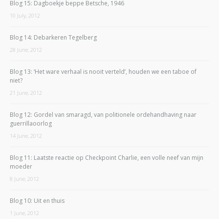
Blog 15: Dagboekje beppe Betsche, 1946
10 July, 2012
Blog 14: Debarkeren Tegelberg
28 June, 2012
Blog 13: ‘Het ware verhaal is nooit verteld’, houden we een taboe of
niet?
21 June, 2012
Blog 12: Gordel van smaragd, van politionele ordehandhaving naar
guerrillaoorlog
14 June, 2012
Blog 11: Laatste reactie op Checkpoint Charlie, een volle neef van mijn
moeder
8 June, 2012
Blog 10: Uit en thuis
1 June, 2012