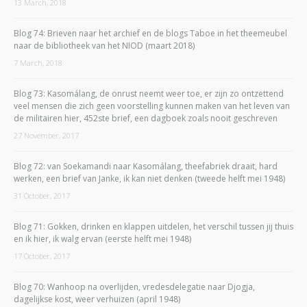
13 March, 2018
Blog 74: Brieven naar het archief en de blogs Taboe in het theemeubel
naar de bibliotheek van het NIOD (maart 2018)
7 March, 2018
Blog 73: Kasomálang, de onrust neemt weer toe, er zijn zo ontzettend
veel mensen die zich geen voorstelling kunnen maken van het leven van
de militairen hier, 452ste brief, een dagboek zoals nooit geschreven
27 November, 2017
Blog 72: van Soekamandi naar Kasomálang, theefabriek draait, hard
werken, een brief van Janke, ik kan niet denken (tweede helft mei 1948)
31 October, 2017
Blog 71: Gokken, drinken en klappen uitdelen, het verschil tussen jij thuis
en ik hier, ik walg ervan (eerste helft mei 1948)
17 October, 2017
Blog 70: Wanhoop na overlijden, vredesdelegatie naar Djogja,
dagelijkse kost, weer verhuizen (april 1948)