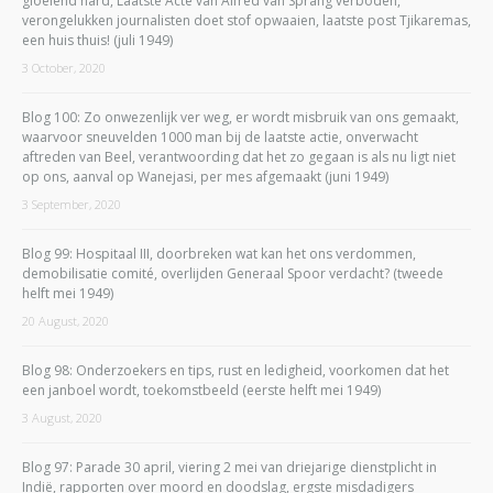
gloeiend hard, Laatste Acte van Alfred van Sprang verboden,
verongelukken journalisten doet stof opwaaien, laatste post Tjikaremas,
een huis thuis! (juli 1949)
3 October, 2020
Blog 100: Zo onwezenlijk ver weg, er wordt misbruik van ons gemaakt,
waarvoor sneuvelden 1000 man bij de laatste actie, onverwacht
aftreden van Beel, verantwoording dat het zo gegaan is als nu ligt niet
op ons, aanval op Wanejasi, per mes afgemaakt (juni 1949)
3 September, 2020
Blog 99: Hospitaal III, doorbreken wat kan het ons verdommen,
demobilisatie comité, overlijden Generaal Spoor verdacht? (tweede
helft mei 1949)
20 August, 2020
Blog 98: Onderzoekers en tips, rust en ledigheid, voorkomen dat het
een janboel wordt, toekomstbeeld (eerste helft mei 1949)
3 August, 2020
Blog 97: Parade 30 april, viering 2 mei van driejarige dienstplicht in
Indië, rapporten over moord en doodslag, ergste misdadigers