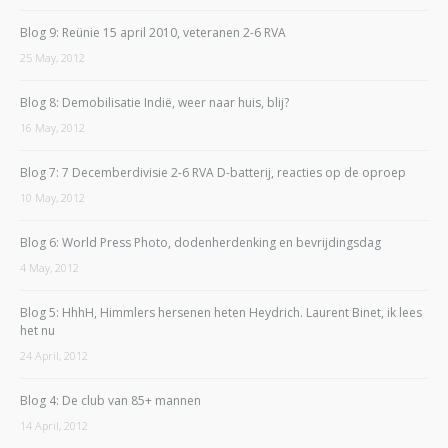
Blog 9: Reünie 15 april 2010, veteranen 2-6 RVA
25 May, 2012
Blog 8: Demobilisatie Indië, weer naar huis, blij?
16 May, 2012
Blog 7: 7 Decemberdivisie 2-6 RVA D-batterij, reacties op de oproep
10 May, 2012
Blog 6: World Press Photo, dodenherdenking en bevrijdingsdag
4 May, 2012
Blog 5: HhhH, Himmlers hersenen heten Heydrich. Laurent Binet, ik lees
het nu
24 April, 2012
Blog 4: De club van 85+ mannen
14 April, 2012