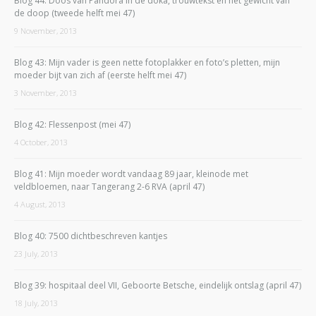
Blog 44: Doos van Pandora in de doka, trouwtekst en het gewicht van
de doop (tweede helft mei 47)
9 November, 2013
Blog 43: Mijn vader is geen nette fotoplakker en foto’s pletten, mijn
moeder bijt van zich af (eerste helft mei 47)
3 November, 2013
Blog 42: Flessenpost (mei 47)
4 October, 2013
Blog 41: Mijn moeder wordt vandaag 89 jaar, kleinode met
veldbloemen, naar Tangerang 2-6 RVA (april 47)
4 August, 2013
Blog 40: 7500 dichtbeschreven kantjes
23 July, 2013
Blog 39: hospitaal deel VII, Geboorte Betsche, eindelijk ontslag (april 47)
18 July, 2013