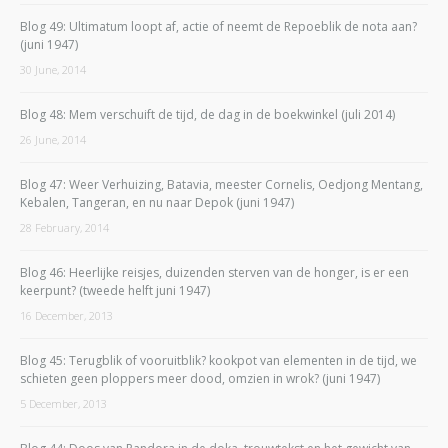
Blog 49: Ultimatum loopt af, actie of neemt de Repoeblik de nota aan?
(juni 1947)
30 June, 2014
Blog 48: Mem verschuift de tijd, de dag in de boekwinkel (juli 2014)
26 June, 2014
Blog 47: Weer Verhuizing, Batavia, meester Cornelis, Oedjong Mentang,
Kebalen, Tangeran, en nu naar Depok (juni 1947)
28 February, 2014
Blog 46: Heerlijke reisjes, duizenden sterven van de honger, is er een
keerpunt? (tweede helft juni 1947)
16 December, 2013
Blog 45: Terugblik of vooruitblik? kookpot van elementen in de tijd, we
schieten geen ploppers meer dood, omzien in wrok? (juni 1947)
5 December, 2013