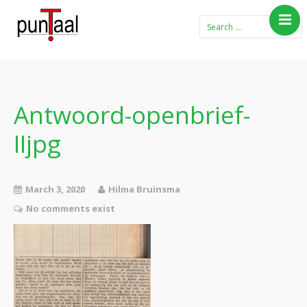
Home
Blog Taboe in het
theemeubel
Antwoord-openbrief-
Boeken
IIjpg
Verhalen
Gedichten
Contact
March 3, 2020
Hilma Bruinsma
No comments exist