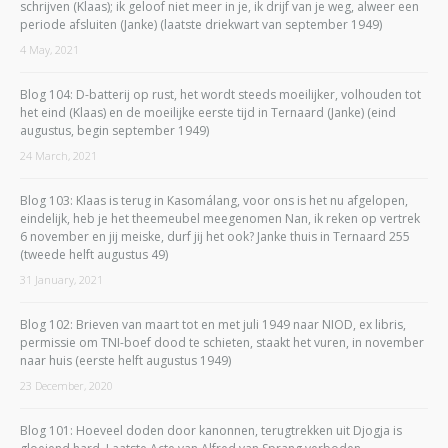
schrijven (Klaas); ik geloof niet meer in je, ik drijf van je weg, alweer een
periode afsluiten (Janke) (laatste driekwart van september 1949)
4 May, 2021
Blog 104: D-batterij op rust, het wordt steeds moeilijker, volhouden tot
het eind (Klaas) en de moeilijke eerste tijd in Ternaard (Janke) (eind
augustus, begin september 1949)
24 March, 2021
Blog 103: Klaas is terug in Kasomálang, voor ons is het nu afgelopen,
eindelijk, heb je het theemeubel meegenomen Nan, ik reken op vertrek
6 november en jij meiske, durf jij het ook? Janke thuis in Ternaard 255
(tweede helft augustus 49)
31 January, 2021
Blog 102: Brieven van maart tot en met juli 1949 naar NIOD, ex libris,
permissie om TNI-boef dood te schieten, staakt het vuren, in november
naar huis (eerste helft augustus 1949)
23 December, 2020
Blog 101: Hoeveel doden door kanonnen, terugtrekken uit Djogja is