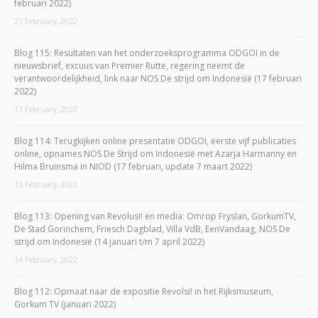
februari 2022)
21 February, 2022
Blog 115: Resultaten van het onderzoeksprogramma ODGOI in de
nieuwsbrief, excuus van Premier Rutte, regering neemt de
verantwoordelijkheid, link naar NOS De strijd om Indonesië (17 februari
2022)
17 February, 2022
Blog 114: Terugkijken online presentatie ODGOI, eerste vijf publicaties
online, opnames NOS De Strijd om Indonesië met Azarja Harmanny en
Hilma Bruinsma in NIOD (17 februari, update 7 maart 2022)
15 February, 2022
Blog 113: Opening van Revolusi! en media: Omrop Fryslan, GorkumTV,
De Stad Gorinchem, Friesch Dagblad, Villa VdB, EenVandaag, NOS De
strijd om Indonesië (14 januari t/m 7 april 2022)
14 February, 2022
Blog 112: Opmaat naar de expositie Revolsi! in het Rijksmuseum,
Gorkum TV (januari 2022)