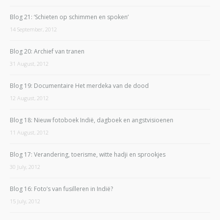
Blog 21: ‘Schieten op schimmen en spoken’
14 September, 2012
Blog 20: Archief van tranen
31 August, 2012
Blog 19: Documentaire Het merdeka van de dood
12 August, 2012
Blog 18: Nieuw fotoboek Indië, dagboek en angstvisioenen
11 August, 2012
Blog 17: Verandering, toerisme, witte hadji en sprookjes
30 July, 2012
Blog 16: Foto’s van fusilleren in Indië?
15 July, 2012